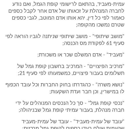
עמית-מעביד, בהתאם לרישומי קופת הגמל, ואם נודע
לחברה המנהלת על זכאותו של אדם אחר לקבל כספים
כאמור לפי כל דין, יהא אותו אדם המוטב, לגבי כספים
שטרם נמשכו מהקופה;
"מושב שיתופי" - מושב שיתופי שניתנה לגביו הוראה לפי
סעיף 61 לפקודת מס הכנסה;
"מעביד" - אדם המשלם שכר או משכורת;
"מרכיב הפיצויים" - המרכיב בחשבון קופת גמל של
תשלומים בעבור פיצויים, כמשמעותו לפי סעיף 21;
"נושא משרה" - כהגדרתו בחוק החברות וכל עובד הכפוף
לו במישרין, וכן חבר ועדת השקעות;
"נכסי קופת גמל" - סך כל הנכסים המנוהלים על ידי
חברה מנהלת, בעבור עמיתי קופת גמל שבניהולה;
"עובד של עמית-מעביד" - עובד של עמית-מעביד
שהעמית שילם בעדו כספים לקופת גמל מרכזית;