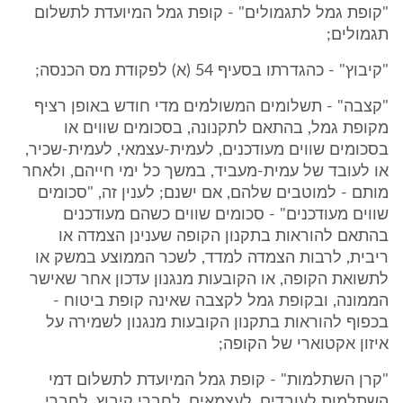
"קופת גמל לתגמולים" - קופת גמל המיועדת לתשלום
תגמולים;
"קיבוץ" - כהגדרתו בסעיף 54 (א) לפקודת מס הכנסה;
"קצבה" - תשלומים המשולמים מדי חודש באופן רציף
מקופת גמל, בהתאם לתקנונה, בסכומים שווים או
בסכומים שווים מעודכנים, לעמית-עצמאי, לעמית-שכיר,
או לעובד של עמית-מעביד, במשך כל ימי חייהם, ולאחר
מותם - למוטבים שלהם, אם ישנם; לענין זה, "סכומים
שווים מעודכנים" - סכומים שווים כשהם מעודכנים
בהתאם להוראות בתקנון הקופה שענינן הצמדה או
ריבית, לרבות הצמדה למדד, לשכר הממוצע במשק או
לתשואת הקופה, או הקובעות מנגנון עדכון אחר שאישר
הממונה, ובקופת גמל לקצבה שאינה קופת ביטוח -
בכפוף להוראות בתקנון הקובעות מנגנון לשמירה על
איזון אקטוארי של הקופה;
"קרן השתלמות" - קופת גמל המיועדת לתשלום דמי
השתלמות לעובדים, לעצמאים, לחברי קיבוץ, לחברי