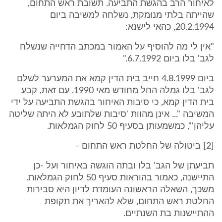
לאיחור הרב בהגשת התביעה. תשובת ראש התחום,
שהייתה בלתי מנומקת, נשלחה למשיבה ביום
20.2.1994, כהאי לישנא:
"אין לי מה להוסיף על האמור במכתב הדחייה שנשלח
לגב' בלו ביום 6.7.1992."
ביום 4.8.1999 חייב בית הדין קמא את המערער לשלם
לגב' בלו גמלה החל מחודש מאי 1990. עם זאת, קבע
בית הדין קמא, כי סיבות האיחור בהגשת התביעה על ידי
המשיבה "... אינן מהוות 'סיבות שלתובע לא היתה שליטה
עליהן'", כמשמעותן בסעיף 50 לחוק הגמלאות.
[2] ביטולה של החלטת ראש התחום -
תביעתן של הגב' בלו ובתה הוגשה באיחור ועל -כן
התיישנה, כאמור בהוראות סעיף 50 לחוק הגמלאות.
משכך, השאלה הראשונה העומדת לדיון היא סבירות
החלטת ראש התחום, שלא להאריך את תקופת
ההתיישנות בת השנתיים.