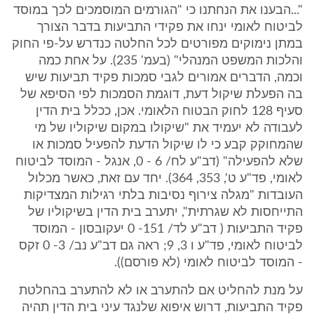
"...הבענו את הנחתנו כי "הגורמים המוסמכים לכך במוסד
לביטוח לאומי ינחו את פקידי התביעות בדבר הצורך
במתן נימוקים מפורטים לכל החלטה כנדרש על-פי החוק
והלכות המשפט המנהלי" (בעמ' 235). על אחת כמה
וכמה, הדברים אמורים לגבי סמכות פקיד תביעות שיש
בה הפעלת שיקול דעת, דוגמת הסמכות לפי הסיפא של
סעיף 128 לחוק הבטוח הלאומי. אכן, ככלל בית הדין
לעבודה לא יעמיד את "שיקולו במקום שיקוליו של מי
שהמחוקק קבע כי לו שיקול הדעת להפעיל סמכות או
שלא להפעילה" (דב"ע לח/ 6 - 0, אנגל - המוסד לביטוח
לאומי, פד"ע ט', 353, 364). יחד עם זאת, כאשר מכלול
העובדות "מגלה צירוף נסיבות בלתי רגילות המצדיקות
התייחסות לא שגרתית", יתערב בית הדין בשיקוליו של
פקיד התביעות ( דב"ע לד/ 151- 0 יעקובסון - המוסד
לביטוח לאומי, פד"ע ו 3, 9; ראה גם דב"ע נב/ 3- 0 זקס
- המוסד לביטוח לאומי (לא פורסם)).
על מנת להחליט אם להתערב או לא להתערב בהחלטת
פקיד התביעות, דרוש איפוא שלנגד עיני בית הדין תהיה