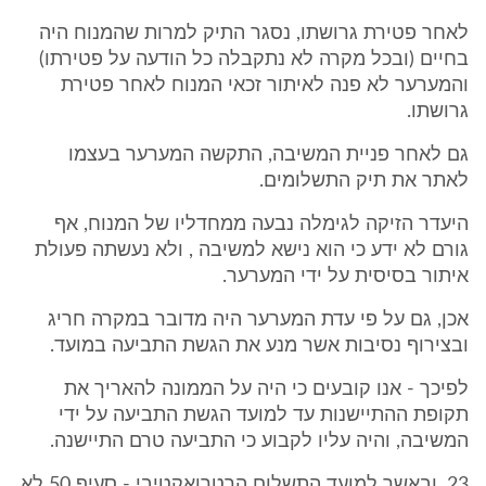
לאחר פטירת גרושתו, נסגר התיק למרות שהמנוח היה
בחיים (ובכל מקרה לא נתקבלה כל הודעה על פטירתו)
והמערער לא פנה לאיתור זכאי המנוח לאחר פטירת
גרושתו.
גם לאחר פניית המשיבה, התקשה המערער בעצמו
לאתר את תיק התשלומים.
היעדר הזיקה לגימלה נבעה ממחדליו של המנוח, אף
גורם לא ידע כי הוא נישא למשיבה , ולא נעשתה פעולת
איתור בסיסית על ידי המערער.
אכן, גם על פי עדת המערער היה מדובר במקרה חריג
ובצירוף נסיבות אשר מנע את הגשת התביעה במועד.
לפיכך - אנו קובעים כי היה על הממונה להאריך את
תקופת ההתיישנות עד למועד הגשת התביעה על ידי
המשיבה, והיה עליו לקבוע כי התביעה טרם התיישנה.
23. ובאשר למועד התשלום הרטרואקטיבי - סעיף 50 לא