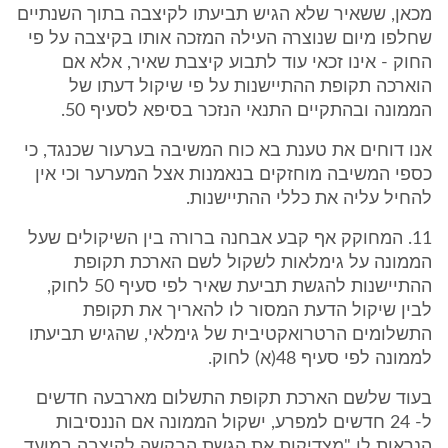
מכאן, ששאיר שלא הגיש תביעתו לקיצבה בתוך השנתיים
שחלפו מיום שנוצרה העילה המזכה אותו בקיצבה על פי
החוק - אינו זכאי עוד לתבוע קיצבת שאיר, אלא אם
הוארכה תקופת ההתיישנות על פי שיקול דעתו של
הממונה ובהתקיים התנאי הנזכר בסיפא לסעיף 50.
אנו דוחים את טענת בא כוח המשיבה בערעור שכנגד, כי
כספי המשיבה מוחזקים בנאמנות אצל המערער וכי אין
להחיל עליה את כללי ההתיישנות.
11. המחוקק אף קבע אבחנה ברורה בין השיקולים שעל
הממונה על גימלאות לשקול לשם הארכת תקופת
ההתיישנות להגשת תביעת שאיר לפי סעיף 50 לחוק,
לבין שיקול הדעת המסור לו להאריך את תקופת
התשלומים הרטרואקטיבית של גימלאי, שהגיש תביעתו
לממונה לפי סעיף 48(א) לחוק.
בעוד שלשם הארכת תקופת התשלום מארבעה חדשים
ל- 24 חדשים למפרע, ישקול הממונה אם הננסיבות
הנראות לו "מצדיקות את הגשת הבקשה לקיצבה במועד