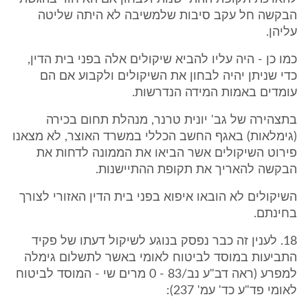
הבקשה חל עקב סיבות שלמשיבה לא היתה שליטה
עליהן.
כמו כן - היה עליו להביא שיקולים אלה בפני בית הדין,
כדי שניתן יהיה לבחון את השיקולים ולקבוע אם הם
עומדים באמות המידה הנדרשות.
בתצהירה של גב' יונית טרנר, מנהלת תחום בכירה
(גימלאות) באגף החשב הכללי במשרד האוצר, לא מצאנו
פירוט השיקולים אשר הביאו את הממונה לדחות את
הבקשה להאריך את תקופת ההתיישנות.
השיקולים לא הובאו איפוא בפני בית הדין האזורי לצורך
בחינתם.
18. לענין זה כבר נפסק בנוגע לשיקול דעתו של פקיד
התביעות במוסד לביטוח לאומי באשר לתשלום גימלה
למפרע (ראה דב"ע נב/83 - 0 מרים שי - המוסד לביטוח
לאומי פד"ע כד' עמ' 237):