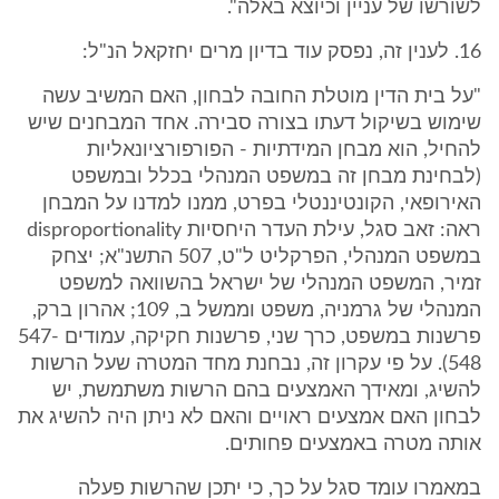
לשורשו של עניין וכיוצא באלה".
16. לענין זה, נפסק עוד בדיון מרים יחזקאל הנ"ל:
"על בית הדין מוטלת החובה לבחון, האם המשיב עשה
שימוש בשיקול דעתו בצורה סבירה. אחד המבחנים שיש
להחיל, הוא מבחן המידתיות - הפורפורציונאליות
(לבחינת מבחן זה במשפט המנהלי בכלל ובמשפט
האירופאי, הקונטיננטלי בפרט, ממנו למדנו על המבחן
ראה: זאב סגל, עילת העדר היחסיות disproportionality
במשפט המנהלי, הפרקליט ל"ט, 507 התשנ"א; יצחק
זמיר, המשפט המנהלי של ישראל בהשוואה למשפט
המנהלי של גרמניה, משפט וממשל ב, 109; אהרון ברק,
פרשנות במשפט, כרך שני, פרשנות חקיקה, עמודים 547-
548). על פי עקרון זה, נבחנת מחד המטרה שעל הרשות
להשיג, ומאידך האמצעים בהם הרשות משתמשת, יש
לבחון האם אמצעים ראויים והאם לא ניתן היה להשיג את
אותה מטרה באמצעים פחותים.
במאמרו עומד סגל על כך, כי יתכן שהרשות פעלה