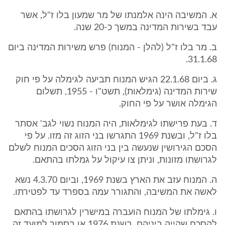
א. המשיבה הינה אלמנתו של מר שמעון בלו ז"ל, אשר
עבד בשירות המדינה במשך כ-20 שנה.
ב. מר בלו ז"ל (להלן - המנוח) פרש משירות המדינה ביום
31.1.68.
ג. ביום 22.1.68 הגיש המנוח תביעה לגימלה על פי חוק
שירות המדינה (גימלאות), תשט"ו - 1955, תשלום
הגימלה אושר על פי החוק.
ד. בעת פרישתו לגימלאות, היה המנוח נשוי לגב' אסתר
בלו ז"ל, ובשנת 1969 התגרשו בני הזוג זה מזו. על פי
הסכם הגירושין שנעשה בין בני הזוג הסכים המנוח לשלם
לגרושתו מזונות, וניתן צו עיקול על גמלתו בהתאם.
ה. המנוח עזב את הארץ בשנת 1969, וביום 4.3.70 נשא
לאשה את המשיבה, והתגורר עמה בספרד עד לפטירתו.
ו. גימלתו של המנוח הועברה במישרין לגרושתו בהתאם
להסכם שהייה ביניהם, בשנת 1976 או בסמוך למועד זה