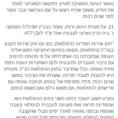
כאשר הגיעה המשיבה לארץ, התקשה המערער לאתר
את התיק, משום שהיה רשום על שם הגרושה וכבר נסגר
לפני שנים רבות.
21. על מטרת החוק ורוחו, נאמר בבג"ץ 571/84 הפטקה
נ' בית הדין הארצי לעבודה ואח' פ"ד לו(3) 477:
"חוק שירות המדינה (גימלאות), כמו גם חוק שירות הקבע
בצה"ל (גימלאות), מקומו בתחום החקיקה הסוציאלית
הענפה שנתברכנו בה ושתכליתה על פי מהותה להיטיב
עם ציבור העובדים ולהבטיח להם השתכרות הוגנת ורמת
מחיה נאותה. ככל שמדובר בחוק הגימלאות הנ"ל, מטרתו
היא להקנות לעובדי מדינה, ששרתו את הציבור במשך
שנים רבות, מידה מסוימת של בטחון וקיצבה נאותה עם
פרישתם לגימלאות, אם משום גילם ואם משום נכותם.
עקרון חשוב העובר כחוט השני בחוק הגימלאות הוא,
שהמדינה תראה זאת מענינה להבטיח לגימלאי קיצבה
שוטפת וברמה נאותה לאורך ימים מבלי שהקצבה
המגעת לגימלאי תישחק ותכורסם מכל סיבה שהיא,