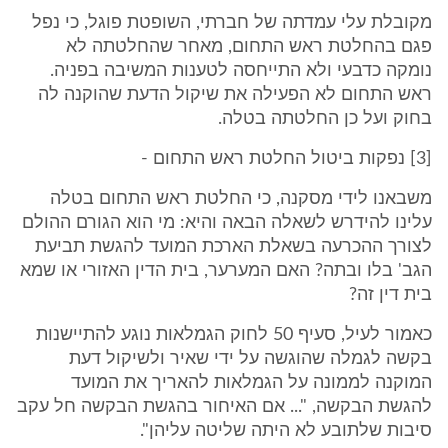
מקובלת עלי עמדתה של חברתי, השופטת פוגל, כי נפל
פגם בהחלטת ראש התחום, מאחר שהחלטתה לא
נומקה כדבעי ולא התייחסה לטענות המשיבה בפניה.
ראש התחום לא הפעילה את שיקול הדעת שהוקנה לה
בחוק ועל כן החלטתה בטלה.
[3] נפקות ביטול החלטת ראש התחום -
משבאנו לידי מסקנה, כי החלטת ראש התחום בטלה
עלינו להידרש לשאלה הבאה והיא: מי הוא הגורם ההולם
לצורך ההכרעה בשאלת הארכת המועד להגשת תביעת
הגב' בלו ובתה? האם המערער, בית הדין האזורי או שמא
בית דין זה?
כאמור לעיל, סעיף 50 לחוק הגמלאות נוגע להתיישנות
בקשה לגמלה שהוגשה על ידי שאיר ולשיקול דעת
המוקנה לממונה על הגמלאות להאריך את המועד
להגשת הבקשה, "... אם האיחור בהגשת הבקשה חל עקב
סיבות שלתובע לא היתה שליטה עליהן".