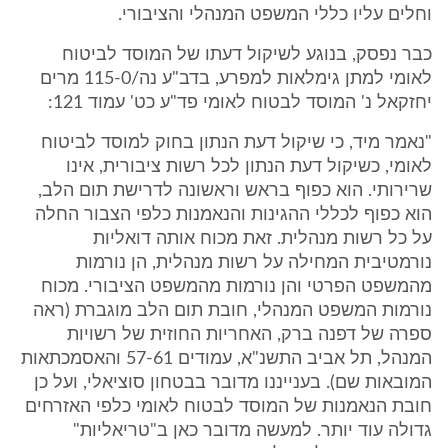
וחלים עליו כללי המשפט המנהלי והציבורי.
כבר נפסק, בנוגע לשיקול דעתו של המוסד לביטוח
לאומי למתן גימלאות למפרע, בדב"ע נה/115-0 מרים
יחזקאל נ' המוסד לבטוח לאומי פד"ע כט' עמוד 121:
"נאמר מיד, כי שיקול דעת הנתון בחוק למוסד לביטוח
לאומי, כשיקול דעת הנתון לכל רשות ציבורית, אינו
שרירותי. הוא כפוף בראש וראשונה לדרישת תום הלב,
הוא כפוף לכללי ההגינות והנאמנות כלפי הצבור החלה
על כל רשות מנהלית. זאת מכוח אותה דואליות
נורמטיבית המחילה על רשות מנהלית, הן נורמות
מהמשפט הפרטי והן נורמות מהמשפט הציבורי. מכוח
נורמות המשפט המנהלי, חובת תום הלב מוגברת (ראה
ספרה של דפנה ברק, האחריות החוזית של רשויות
המנהל, תל אביב התשנ"א, עמודים 57-61 והאסמכתאות
המובאות שם). בענייננו מדובר בבטחון סוציאלי, ועל כן
חובת הנאמנות של המוסד לבטוח לאומי כלפי האזרחים
גדולה עוד יותר. למעשה מדובר כאן ב"טריאליות"