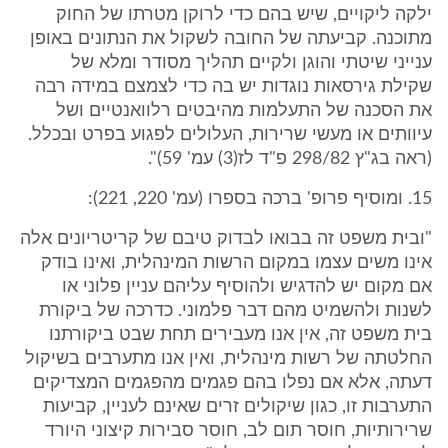
ילקה ליקויים, שיש בהם כדי לרוקן מטרתו של החוק
מתוכנה. קביעתה של החובה לשקול את הנתונים באופן
ענייני שיטתי והוגן ולקיים תהליך מסודר ומלא של
שקילת גירסאות נוגדות יש בה כדי לצמצם במידה רבה
את הסכנה של התעלמות מהיבטים רלוואנטיים ושל
עיוותים או מעשי שרירות, העלולים לפגוע בפרט ובכלל.
(ראה בג"ץ 298/82 פ"ד לז(3) עמ' 59)".
15. ומוסיף פרופ' ברכה בספרו (עמ' 220, 221):
"ובית משפט זה בבואו לבדוק טיבם של קריטריונים אלה
אינו משים עצמו במקום הרשות המינהלית, ואינו בודק
אם מקום יש להדגיש ולהוסיף עליהם עניין פלוני או
לשנות ולהשמיט מהם דבר פלמוני. כדרכה של ביקורת
בית משפט זה, אין אנו מעבירים תחת שבט ביקורתנו
החלטתה של רשות מינהלית, ואין אנו מתערבים בשיקול
דעתה, אלא אם נפלו בהם פגמים מהפגמים המצדיקים
התערבות זו, כגון שיקולים זרים שאינם לעניין, קביעות
שרירותיות, חוסר תום לב, חוסר סבירות קיצוני היורד