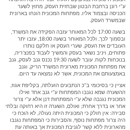
ע"י רונן ברחבת הבטון שבחזית העסק, מחוץ לשער
הכניסה ובצמוד אליו. מפתחות המכונית הונחו בארונית
שבמשרד העסק.
בשעה 17:00 לכל המאוחר עזבה הפקידה את המשרד,
ובסמוך לכך, ולכל המאוחר בשעה 18:00, עזבו יתר
העובדים את העסק. שערי העסק או חלקם נותרו
פתוחים, ויניב נשאר בעסק והמשיך לעבוד בפנצ'ריה,
בנוכחות לקוח. עובר לשעה 19:30 נכנס גנב לעסק, גנב
את מפתחות המכונית מארונית המשרד הריק, וגנב
באמצעותם את המכונית, אשר לא נמצאה עד היום.
אציין כי בסיכומי ב"כ הנתבעים הועלתה, בקליפת אגוז,
ההשערה שמא נגנבו המפתחות ע"י גנב אחד ואילו
המכונית נגנבה שלא ע"י המפתחות דנן אלא ע"י צרור
אחר או בדרך אחרת; ואולם, השערה זו היא רחוקה ובלתי
סבירה: אין חולק כי המכונית היתה נעולה, לא הוכח כי
היה צרור מפתחות נוסף, והסבירות כי המפתחות נגנבו
מהארונית ללא קשר לגניבת המכונית אך באותה עת