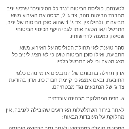
לטענתם, פוליסת הביטוח "נגד כל הסיכונים" שרכש יניב
מחברת הביטוח סהר, צד ג' 2, מכסה את האירוע נשוא
תביעה זו, ולחילופין, צד ג' 1 שהוא סוכן הביטוח של יניב,
התרשל ו/או הטעה אותו לגבי היקף הכיסוי הביטוחי
שסיפק כמענה לדרישותיו.
סהר טוענת לאי תחולת הפוליסה על האירוע נשוא
התביעה, ואילו סוכן הביטוח טוען כי לא הציג ליניב כל
מצג מטעה וכי לא התרשל כלפיו.
אדון תחילה בחבותם של הנתבעים או מי מהם כלפי
התובעת, ובאם אמצא כי קיימת חבות כזו, אדון בהודעת
צד ג' של הנתבעים נגד מבטחיהם.
א. חזית המחלוקת מבחינה עובדתית
לאחר בירור השתלשלות האירועים שהובילה לגניבה, אין
מחלוקת על העובדות הבאות:
המכונית טופלה כמתבקש ולאחר גמר הרחיצה הוחנתה