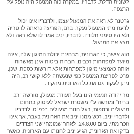
לשונית הדלת. לדבריו, במקרה כזה המנעול היה נופל על
הרצפה.
גרטנר לא ראה את המנעול עצמו, ולדבריו אינו יכול
לדעת מתי המנעול נעקר. ברם, הפריצה נראתה לו טריה
ולא היו סימני חלודה. לדבריו, יניב אמר לו שלא ראה ולא
מצא את המנעול.
הוא אישר, כי הארונית, מבחינת יכולת המיגון שלה, אינה
מיועד למפתחות רכבים; חברות ביטוח אינן מאשרות
אותה כאמצעי מיגון למפתחות אלא דורשות כספת. שכן,
פרט לפריצת המנעול כפי שנעשתה ללא קושי רב, היה
ניתן לעקור גם את כל הארונית מהקיר.
מר יהודה תנעמי הינו בעל תעודת מנעולן, מורשה "רב
בריח" ומורשה ע"י משטרת ישראל לעיסוק בתחום
מנעולים וכספות, בעל חנות מנעולים בכפ"ס. לדבריו
ולדברי יניב, רכש ממנו יניב את הארונית בעבר, אך אינו
זוכר מתי. ביום 24.8.00, לאחר שמומחי שני הצדדים
בדקו את הארונית, הגיע יניב לחנותו עם הארונית, כאשר