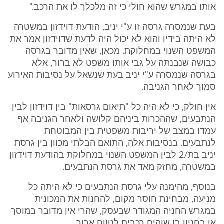
אותו במגרש שהוא חולי כי זה מלכלך לו את הרכב."
בעת שנמסרה גרסה זו ע"י יניב, הודעת דוידזון במשטרה
לא היתה בידיו והוא לא יכול היה לדעת שדוידזון אמר את
המשפט השנוי במחלוקת. מכאן, שאין מדובר בגרסה
כבושה שנבנתה על גבי אותו משפט לא ברור, אלא
בגרסה שנמסרה ע"י יניב בעת שנשאל על נסיבות האירוע
סמוך לאחר הגניבה.
אין חולק, כי לא היה כל "תיאום גרסאות" בין דוידזון לבין
הנתבעים, שההכרות ביניהם קלושה ולאחר הגניבה אף
עמדו במצב של יריבות משפטית בין המבוטחת
לנתבעים. בנסיבות אלה, התואם הבלתי מכוון בין גרסת
יניב בת/2 לבין המשפט השנוי במחלוקת בהודעת דוידזון
במשטרה, מחזק מאד את גרסת הנתבעים.
בנוסף, מהימנה עלי גרסת הנתבעים כי לא היתה כל
מניעה, מבחינת חוסר מקום, להחנות את המכונית
במגרש החניה המגודר שבעסק, שהרי אין מדובר במוסך
או בחניון בו שוהים רכבים לטווח ארוך.