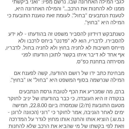
לגבי המילה האחרונה שבו. נרשם מפיו: "ואני ביקשתי
ממנו לא להחנות את הרכב..." והמילה האחרונה היא,
לטענת הנתבעים "בחול". לעומת זאת טוענת התובעת כי
המילה היא "בחוץ".
כשנתבקש דוידזון להסביר משפט זה בהודעתו - לא ידע
להסבירו. לדבריו, הוא לא "פדנט" ביחס לרכבו ולא
מייחס חשיבות לא לחניה בחוץ ולא לחניה בחול. לדבריו,
אף אחד לא דיבר איתו בקשר לתוכן הודעתו לפני
מסירתה בתחנת כפ"ס.
מבחינת כתב ידו של רושם ההודעה, קשה לפענח אם
המילה שנרשמה בסוף המשפט היא "בחול" או "בחוץ".
ברם, מה שמכריע את הכף לטובת גרסת הנתבעים
בנקודה זו היא העובדה, כי כבר בהודעתו של יניב לחוקר
מטעם התובעת (ת/2) שנמסרה ביום 22.8.00, חמישה
ימים לאחר הגניבה, אמר לחוקר כי "רוני (הכוונה לרונן -
נ.מ.ש.) הוציא אותו והחנה אותו מחוץ לגדר על המדרכה
וזאת לפי בקשתו של מי שהביא את הרכב שלא להחנות