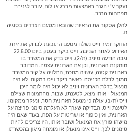
נעקר ע"י הגנב באמצעות מברג או לום, עובר לגניבת
מפתחות הרכב.
להלן אסקור את הראיות שהובאו מטעם הצדדים בסוגיה
זו.
החוקר זמיר וייס נשלח מטעם התובעת לבדוק את זירת
האירוע לאחר הגניבה. וייס ביקר בעסק ביום 22.8.00
וגבה הודעה מיניב (ת/2). וייס בדק את המשרד בו
מותקנת הארונית, וכן את הארונית עצמה. המדובר
בארונית קטנה, עשויה מתכת, התלויה על קיר המשרד
סמוך לדלת הכניסה. כאשר ביקר וייס במקום, לא היה
מנעול בדלת הארונית ויניב לא יכול היה לומר היכן
המנעול - אותו מצא, לטענתו, שבור. מהתמונות שצילם
וייס (ת/1), עולה כי מנעול הארונית חסר, ונעקר ממקומו.
לטענת וייס, הבדיקה שערך לא העלתה סימני פריצה על
הארונית, ואין כיפוף או שריטות על הפח, בעוד שאם היה
מישהו פורץ את המנעול ושובר אותו, היו צריכים להיות
סימנים לכך. וייס אינו מנעולן או מומחה מיגון בהכשרתו,