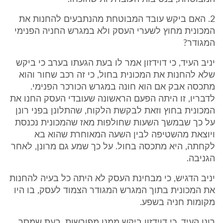
2. האם ביקש עובד המבוטחת מהנתבעים להחנות את
המכונית מחוץ לשערי העסק ולא במגרש החניה הפנימי
המגודר?
יניב העיד, כי דוידזון אמר לו בעת הגעתו בערב כי ביקש
שלא להחנות את המכונית בחול, כי זה רכב שחור והוא
מתכסה אבק אם הוא חונה במגרש הכורכר הפנימי.
לדבריו, זו היתה הפעם הראשונה שעובדי העסק החנו את
המכונית בחוץ וזאת לבקשת הלקוח, שהתלונן בפני רונן
על כך שבמשך השעות שחולפות מאז שהמכונית נכנסת
ויוצאת מהשטיפה לבין השעה המאוחרת שהוא בא
לקחתה, היא מתכסה בחול. על כך שמע גם מרונן, לאחר
הגניבה.
יניב הדגיש, כי מבחינת העסק לא היתה כל בעיה להחנות
את המכונית בתוך המגרש המגודר הצמוד לעסק, בו היו
מקומות חניה בשפע.
רונן העיד, כי דוידזון ביקש ממנו מפורשות, בעת שמסר