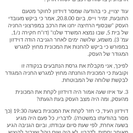
עוד יצויין, כי בהודעה שמסר דוידזון לחוקר מטעם
התובעת, זמיר וייס, ביום 20.8.00, אמר כי ביקש מעובדי
העסק "שבסוף הרחיצה יחנו את הרכב במפרצוני החניה
של בית 5, שבו נמצא המשרד שלנו" (דו"ח חקירה נ/1,
עמ' 3). משמע, שלושה ימים לאחר הגניבה הודה דוידזון
במפורש כי ביקש להחנות את המכונית מחוץ למגרש
המגודר של העסק.
לפיכך, אני מקבלת את גרסת הנתבעים בנקודה זו
וקובעת כי המכונית הוחנתה מחוץ למגרש החניה המגודר
לבקשת שלוחה של המבוטחת.
3. עד איזו שעה אמור היה דוידזון לקחת את המכונית
מהעסק, ומה היה מצב העסק בעת הגעתו?
דוידזון העיד, כי חזר לקחת את המכונית בשעה 19:30 (כך
מסר בהודעתו במשטרה). לדבריו, כל פעם היה מגיע
בשעה אחרת, לפי שעת סיום עבודתו, וביום הגניבה הגיע
מאוחר יחסית. לדבריו, לא היה שום נוהל שצריך להוציא