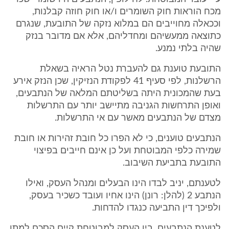
מכח הוראות חוק השומרים ו/או חוק חוזה קבלנות,
וככאלה מחוייבים הם במלוא נזקה של התובעת, שנגרם
כתוצאה ממעשיהם ומחדליהם, אלא אם מדובר בנזק
שהיה בלתי נמנע.
התובעת טוענת גם להעברת נטל הראיה בשאלת
הרשלנות, לפי סעיף 41 לפקודת הנזיקין, שכן הנזק אירע
בעת שהמכונית היתה בשליטתם המלאה של הנתבעים,
ואופן התרחשות הגניבה מתיישב יותר עם התרשלות
מצדם של הנתבעים מאשר עם אי התרשלות.
הנתבעים טוענים, כי לא הפרו כל חובת זהירות או חובת
שמירה כלפי המבוטחת ועל כן אינם חייבים בפיצוי
התובעת בתביעת השיבוב.
לטענתם, יניב לבדו הינו הבעלים ומנהל העסק, ואילו
הנתבע 2 (להלן: רונן) הינו אחיו ועובד כשכיר בעסק,
ולפיכך דין התביעה כנגדו להדחות.
לטענת הנתבעים, בין העסק למבוטחת קיים הסכם למתן