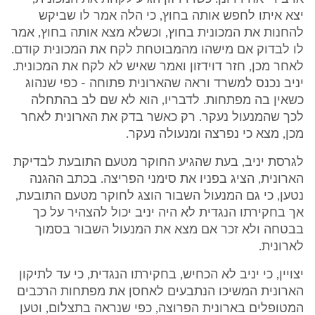
יצא איתו לחפש אותה בחוץ, כי הלה אמר לו שביקש
להחנות את המכונית בחוץ, וכשלא מצא אותה בחוץ, אמר
לו לבדוק אם מישהו מהמבוטחת לקח את המכונית קודם.
לאחר מכן, חזר דוידזון ואמר שאיש לא לקח את המכונית.
יניב נכנס למשרד וראה שהארונית פתוחה - כפי שנהוג
כשאין בה מפתחות. לדבריו, הוא לא שם לב בהתחלה
לכך שהמנעול נעקר. רק כאשר בדק את הארונית לאחר
מכן, מצא כי נפרצה ומנעולה נעקר.
לגרסת יניב, בעת שהגיע החוקר מטעם התובעת לבדיקת
הארונית, הציג בפניו את סימני הפריצה. בכתב ההגנה
נטען, כי גם המנעול השבור הוצג לחוקר מטעם התובעת,
אך בחקירתו הנגדית לא היה יניב יכול להצהיר על כך
בבטחה ולא זכר אם מצא את המנעול השבור בסמוך
לארונית.
יצויין, כי יניב לא הכחיש, בחקירתו הנגדית, כי עד לתיקון
הארונית המשיכו הנתבעים לאחסן את מפתחות הרכבים
המטופלים בארונית הפרוצה, כפי שנראה בתצלום, וטען