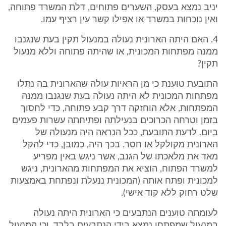
יניב נמצא בעסק, השערים פתוחים, דלת המשרד פתוחה,
ואין נוכחות במשרד או אפילו קשר עין רציף עמו.
4. האם היתה הארונית נעולה במנעול תקין בעת שנגנבו
ממנה מפתחות המכונית, או שהיתה פתוחה וללא מנעול
תקין?
התובעת טוענת כי מן הראיות עולה שהארונית בה נתלו
מפתחות המכונית לא היתה נעולה בעת שנגנבו ממנה
המפתחות, אלא הוחזקה דרך קבע פתוחה, כדי לחסוך
בזמן וטרחה הכרוכים בנעילתה ופתיחתה עשרות פעמים
ביום. לדעת התובעת, ככל הנראה היה מנעולה של
הארונית מקולקל או חסר. בכך היה, כמובן, כדי להקל
מאד את מלאכתו של הגנב, אשר ניגש באין מפריע
למשרד הפתוח, הוציא את המפתחות מהארונית, ניגש
למכונית ופתח אותה (המכונית ננעלת ונפתחת באמצעות
שלט רחוק ללא קוד אישי).
לעומתה טוענים הנתבעים כי הארונית היתה נעולה
במנעול שמפתחו נמצא בידי הנתבעים בלבד, וכי המנעול