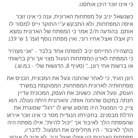
כי אינו זוכר היכן אוחסנו.
כשנשאל יניב על מפתחות הארונית, ענה כי אינו זוכר
איפה המפתחות, ולא התבקש ע"י החוקר וייס למסור לו
אותם. בהודעה ת/2 אמר כי המפתח של הארונית נמצא
רק אצלו ואצל אחיו רוני, ואין מפתח נוסף (עמ' 1 ש' 19).
בתצהירו התייחס יניב למפתח אחד בלבד - "אני מצהיר
כי המפתח לארון המפתחות הנעול מצוי אך ורק ברשותי
או ברשות אחי רונן..." (סעיף 8, הדגשות שלי - נ.מ.ש.).
רונן העיד, כי לאחר שהחנה ונעל את המכונית, הכניס את
מפתחותיה לארונית המפתחות, הממוקמת במשרד
העסק, ונעל אותה. כשעזב את העסק, המכונית עדיין
חנתה במקום שהחנה אותה, והארונית היתה נעולה. הוא
ציין, כי המנעול היה מהסוג שיש לו "רגל" שסוגרת את
הדלת מבפנים. בחקירתו הנגדית מסר כי אינו זוכר אירוע
שהמפתח הלך לאיבוד אך "יכול להיות". אילו מפתח היה
הולך לאיבוד - היו מחליפים את המנעול. לדבריו,
מפתחות הארונית היו אצלו ואצל יניב. לא זכור לו אירוע