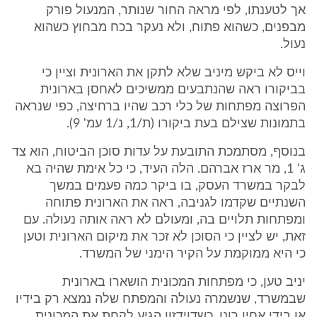
אך לטענתו, לפי מראה החור שנותר, המנעול פורק
מבפנים, כשהוא פתוח, ולא נעקר בכח מבחוץ כשהוא
נעול.
וייס לא ביקש מיניב שלא לתקן את הארונית וציין כי
בביקורו ראה שהנתבעים ממשיכים לאחסן בארונית
הפרוצה מפתחות של כלי רכב שהיו ברחיצה, כפי שנראה
בתמונות שצילם בעת ביקורו (ת/1, נ/1 עמ' 9).
בנוסף, מסתמכת התובעת על עדות סוכן הביטוח, הוא צד
ג' 1, מר ארז אברהם. הלה העיד, כי כל אימת שהיה בא
לבקר במשרד העסק, בו ביקר כמה פעמים במשך
השנתיים שקדמו לגניבה, ראה את הארונית פתוחה
ומפתחות תלויים בה, ומעולם לא ראה אותה נעולה. עם
זאת, יש לציין כי הסוכן לא זכר את מיקום הארונית וטען
כי היא ממוקמת על הקיר הימני של המשרד.
יניב טען, כי מפתחות המכונית הושארו בארונית
שבמשרד, שנשמרה נעולה והמפתח שלה נמצא רק בידיו
או בידי אחיו רונן. כשדוידזון הגיע לקחת את המכונית,