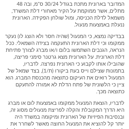
המדובר בארונית מתכת בגודל 30/24 ס"מ, ובה 48
מתלים, אשר ממוקמת על הקיר מאחורי דלת המשרד,
משמאל לדלת הכניסה, ומול שולחן הפקידה. הארונית
ננעלת באמצעות מנעול.
בבדיקה נמצא, כי המנעול (שהיה חסר ולא הוצג לו) נעקר
ממקומו וכי דלת הארונית התעקמה בצידה השמאלי. ככל
הנראה, הגנבים השתמשו בלום ו/או מברג לצורך פתיחת
דלת הארונית. על הארונית מצא גרטנר סימני פריצה,
שהובילו אותו לקבוע כי הארונית נפרצה. לדבריו,
בתמונות שצילם וייס בעת ביקורו (ת/1), בצד שמאל של
המנעול רואים את העיקום כתוצאה מהכנסת המברג. הוא
ציין כי הלשונית של פתח הדלת לא אמורה להתעקם
כתוצאה מכך.
לדבריו, הוצאת המנעול ממקומו באמצעות לום או מברג
היא הדרך המקובלת והקלה לפריצת מנעולים מסוג זה,
ובנסיבות הפיזיות של הארונית ומיקומה במשרד היה
יותר קל להוציא את המנעול החוצה מאשר לשחרר את