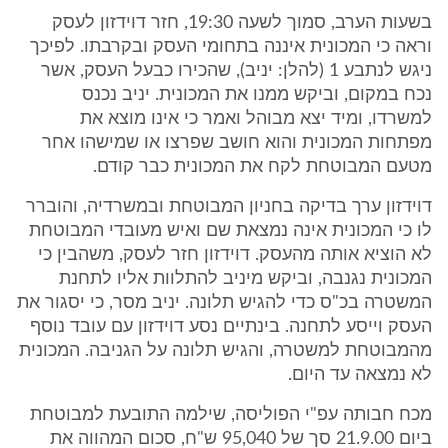
בשעות הערב, סמוך לשעה 19:30, חזר דוידזון לעסק
וראה כי המכונית איננה בתחומי העסק ובקרבתו. לפיכך
ניגש לנתבע 1 (להלן: יניב), שהכירו כבעל העסק, אשר
נכח במקום, וביקש ממנו את המכונית. יניב נכנס
למשרדו, ומיד יצא מבוהל ואמר כי אינו מוצא את
מפתחות המכונית והוא חושב שפרצו או שמישהו אחר
מטעם המבוטחת לקח את המכונית כבר קודם.
דוידזון ערך בדיקה בחניון המבוטחת ובמשרדיה, והוברר
לו כי המכונית אינה נמצאת שם ואיש מעובדי המבוטחת
לא הוציא אותה מהעסק. דוידזון חזר לעסק, משהבין כי
המכונית נגנבה, וביקש מיניב להתלוות אליו לתחנת
המשטרה בכ"ס כדי להגיש תלונה. יניב מסר, כי יסגור את
העסק וייסע לתחנה. בינתיים נסע דוידזון עם עובד נוסף
מהמבוטחת למשטרה, והגיש תלונה על הגניבה. המכונית
לא נמצאה עד היום.
מכח חבותה עפ"י הפוליסה, שילמה התובעת למבוטחת
ביום 21.9.00 סך של 95,040 ש"ח, סכום המהווה את