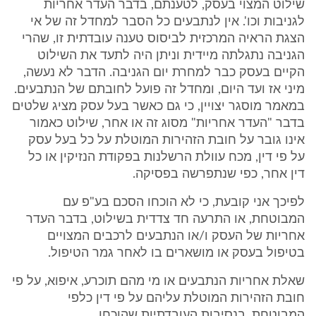
שילוט המצוי בעסק, לטענתם, בדבר העדר אחריות
לגניבות וכו'. אין לנתבעים כל הסבר למחדל זה של אי
הצגת הראיה המרכזית לביסוס טענה עובדתית זו, שהרי
הגניבה נתגלתה מיידית וניתן היה לתעד את השילוט
הקיים בעסק כבר למחרת יום הגניבה. הדבר לא נעשה,
מיני אז ועד היום, ומחדל זה פועל לחובתם של הנתבעים.
במאמר מוסגר יצויין, כי גם כאשר בעל עסק מציג שלטים
בדבר "העדר אחריות" מסוג זה או אחר, שילוט כאמור
אינו גובר על חובת הזהירות המוטלת על כל בעל עסק
על פי דין, מכח עוולת הרשלנות בפקודת הנזיקין או כל
דין אחר, כפי שנתפרשה בפסיקה.
לפיכך אני קובעת, כי לא הוכחו הסכם בע"פ עם
המבוטחת, או התרעה חד צדדית בשילוט, בדבר העדר
אחריות של העסק ו/או הנתבעים לרכבים המצויים
בטיפול בעסק או מושארים בו לאחר גמר הטיפול.
שאלת אחריות הנתבעים או מי מהם תוכרע, איפוא, על פי
חובת הזהירות המוטלת עליהם על פי דין כלפי
המבוטחת, בנסיבות העובדתיות שהוכחו.