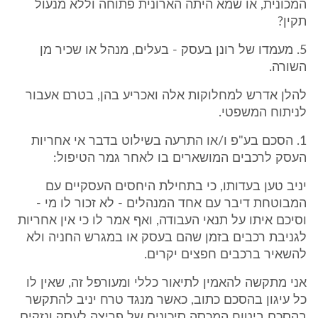
המכונית, או שמא היתה הארונית פתוחה וללא מנעול
תקין?
5. מעמדו של רונן בעסק - בעלים, מנהל או שכיר מן
השורה.
להלן אדרש למחלוקות אלה ואכריע בהן, בטרם אעבור
לניתוח המשפטי.
1. הסכם בע"פ ו/או התרעה בשילוט בדבר אי אחריות
העסק לרכבים המושארים בו לאחר גמר הטיפול:
יניב טען בעדותו, כי בתחילת היחסים העסקיים עם
המבוטחת דיבר עם אחד המנהלים - לא זכור לו מי -
וסיכם איתו על תנאי העבודה, ואף אמר לו כי אין אחריות
לגניבת רכבים בזמן שהם בעסק או במגרש החניה ולא
להשאיר ברכבים חפצים יקרים.
אני מתקשה להאמין לתיאור כללי ומעורפל זה, שאין לו
כל עיגון בהסכם כתוב, כאשר מנגד טרח יניב להתקשר
בהסכם ביטוח המכסה סיכונים של פריצה לעסק ונזקים