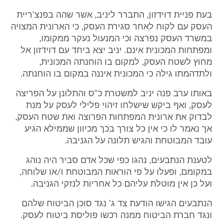
בעת פניית דוידזון, התברר ליניב, אשר שהה בפנצ'ריית
העסק עם לקוח לאחר סגירת העסק, כי הארונית המצויה
במשרד העסק נפרצה וכי המנעול נעקר ממקומו,
ומפתחות המכונית אינם. יניב יצא ביחד עם דוידזון אל
מחוץ לשטח העסק, למקום בו הוחנתה המכונית,
ולתדהמתו גילה כי המכונית איננה במקום בו הוחנתה.
באותו ערב פנה יניב למשטרת כ"ס והתלונן על הפריצה
לעסק, ואף ביקש שישלחו זיהוי פלילי לעסק על מנת
לבדוק את ארונית המפתחות הפרוצה ואת שטח העסק,
אך נאמר לו כי אין כל צורך בכך מכיוון שממילא הגיע
עובד המבוטחת והגיש תלונה על הגניבה.
לטענת הנתבעים, נהגו כפי שכל אדם סביר היה נוהג
במקומם, ופעלו על פי הוראות המבוטחת ו/או שלוחה,
ועל כן אין מוטלת עליהם כל אחריות לנזקי הגניבה.
הנתבעים הגישו הודעת צד ג' נגד סוכן הביטוח שלהם
ונגד חברת הביטוח ממנה רכשו פוליסת ביטוח לעסק.