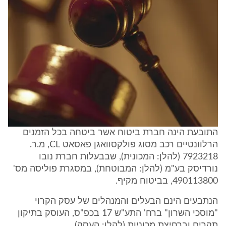
התובעת הינה חברת ביטוח אשר ביטחה בכל הזמנים
הרלוונטיים רכב מסוג פולקסוואגן פאסאט CL, מ.ר.
7923218 (להלן: המכונית), שבבעלות חברת נובו
נורדיסק בע"מ (להלן: המבוטחת), במסגרת פוליסה מס'
490113800, בביטוח מקיף.
הנתבעים הינם הבעלים והמנהלים של עסק הקרוי
"מוסכי השרון" ברח' התע"ש 17 בכפ"ס, העוסק בתיקון
תקרים וברחיצת מכוניות (להלן: העסק).