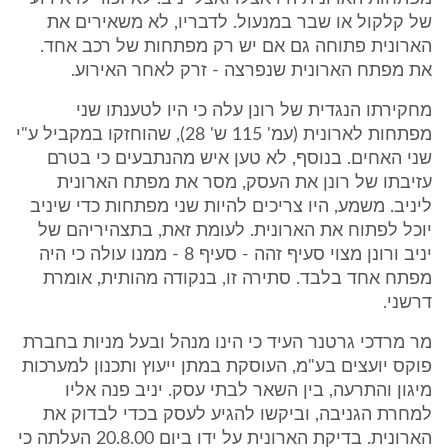
של קלקול או שבר במנעול. לדבריו, לא משאירים את
הארונית פתוחה גם אם יש רק מפתחות של רכב אחד.
את מפתח הארונית שנפרצה - זרק לאחר האירוע.
מחקירתו הנגדית של רונן עלה כי היו לטענתו שני
מפתחות לארונית (עמ' 115 ש' 28), שהוחזקו במקביל ע"י
שני האחים. בנוסף, לא טען איש מהנתבעים כי בטרם
עזיבתו של רונן את העסק, מסר את מפתח הארונית
ליניב. משמע, היו צריכים להיות שני מפתחות כדי שיניב
יוכל לפתוח את הארונית. לעומת זאת, בתצהיריהם של
יניב ורונן מצוי סעיף זהה - סעיף 8 - ממנו עולה כי היה
מפתח אחד בלבד. סתירה זו, בנקודה מהותית, אומרת
דרשני.
מר מרדכי גרטנר העיד כי הינו מנהל ובעל מניות בחברת
פוקס יועצים בע"מ, העוסקת במתן ייעוץ ותכנון למערכות
מיגון והתרעה, בין השאר לבתי עסק. יניב פנה אליו
למחרת הגניבה, וביקשו להגיע לעסק בכדי לבדוק את
הארונית. בדיקת הארונית על ידו ביום 20.8.00 העלתה כי