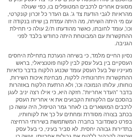
מסוגים אחרים לרכבים המטופלים בו, כפי שעולה
מהראיות לגבי הודעת צד ג'. גם העדר כל זכרון קונקרטי,
עם מי היתה השיחה, מה היתה עמדת בן שיחו בנקודה זו
וכו', עומד לחובתו, כאשר מהודעתו ת/2 עולה כי תחילת
ההתקשרות עם המבוטחת היתה כחודש בלבד לפני
הגניבה.
נסיון החיים מלמד, כי בשיחה הנערכת בתחילת היחסים
העסקיים בין בעל עסק לבין לקוח פוטנציאלי, בראש
מעייניו של בעל העסק עומד שכנוע הלקוח בדבר כדאיות
ההתקשרות ויתרונותיה ללקוח, מבחינת איכות השירות,
נוחותו, עלותו הנמוכה וכו', ולא הרתעת הלקוח באזהרות
בדבר "העדר אחריות". חזקה היא, כי אילו רצה יניב לעגן
בהסכם עם הלקוחות הקבועים את אי אחריות העסק
לרכבים המושארים בו לאחר גמר הטיפול, היה עושה כן
בכתב בצורה מסודרת ומחתים על כך את לקוחותיו,
בפרט כשמדובר בחברה המשתמשת בשירותי הרחיצה
בתדירות גבוהה יחסית. לא סביר בעיני, כי בעל עסק
שרוצה להבהיר ללקוח את גבולות אחריותו, יעשה כן