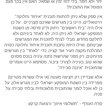
יתר ולא חסר, בלי לזוז ימין או שמאל. האם אין בכך פגם
הפוסל את התוכנית?
אין ספק שלא ניתן להתוות תוכנית "איחוד וחלוקה"
וירטואליים, היינו בין מגרשים שאינם מֵצְרָנִיים . על כן
אילו היה "בית ראשונים" רחוק ת"ק פרסה מן השטח
המופקע-ישראלי לא ניתן היה, לא לאחד ביניהם ולא
לחלקם מחדש, מבלי לצרף לתוכנית את המגרשים
שבינותם. ואילו היתה נתכנת תוכנית איחוד וחלוקה כפויה
המהלכת מקצה העיר ועד קציה, כדי "לאחד" בין מגרשים
מרוחקים, רק מפני שהרשות נתנה עיניה בנכס מסוים
שהוא טוב בעיניה לצורכי ציבור, מסתמא היינו אומרים
שהתוכנית "איננה סבירה".
אלא שבדידן רק חציצה מעטה (אי אילו עשרות מטרים)
מפרידה בין השטח המופקע-ישראלי לבין מגרש אלון. על
כן לא אוכל לומר שהתוכנית מלאכותית ובלתי סבירה על
פניה.
סרח העודף - "תשלומי איזון" ורצועת קרקע