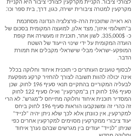
לצורכי ציבור. הקניית מקרקעין לצורכי ציבור היא הקניית
מקרקעין למטרה ציבורית ישירה, כגון, דרך, בית ספר וכו'.
הא ראייה שתוכנית הרה-פרצלציה הנדונה מסתכמת
ב"תשלומי איזון", מצד אלון, למועצה המקומית בסכום של
כ- 335,000$. לשון אחר, תוכנית זו מעשירה את קופת
הועדה המקומית על ידי שינוי הייעוד של השטח
המופקע-ישראלי מבלי שישראלי מקבלים את תמורת
הדבר.
לבסוף טוענים העותרים כי תוכנית איחוד וחלוקה בכלל
אינה יכולה להוות תשובה לצורך להחזיר קרקע מופקעת
לבעליה המקוריים בהתקיים תנאי סעיף 196 לחוק. שכן
סעיף 196 לחוק דן ב"מקרקעין" ואילו סעיף 122 לחוק
המסדיר תוכנית איחוד וחלוקה מתייחס ל"מגרש". לא הרי
זה כהרי זה ומשנקבעו הוראות סעיף 196 לחוק ביחס
למקרקעין, אין כוונתן אלא לכך שלא ניתן יהיה "לנייד"
יעוד ציבורי ממקרקעין מסוימים למקרקעין אחרים כפי
שניתן "לנייד" יעודים בין מגרשים שבהם נערך איחוד
וחלוקה מחדש.