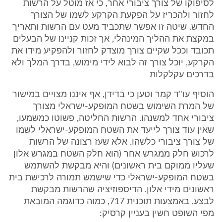
לסיפוקו של צורך ציבורי אחר, כי אז מוטל על הרשות
לחזור ולהכריז על הפקעת הקרקע לשמו של הצורך
החדש. שיטה זו אפשר שתכביד מעט עם הרשות ותאריך
במקצת את ההליך המינהלי, אך זכות קניינו של הבעלים
תכובד וככל שקיים צורך מוצדק לחזור ולהפקיע מידו את
הקרקע, יוכל צורך זה לבוא לידי מימוש, בדרך המלך ולא
בדרכים עקלקלות
הוסיף עו"ד קמר וטען כי בדידן, אף איננו מצויים במישור
של המרת השימוש בשטח המופקע-ישראלי מצורך
ציבורי אחד למשנהו. הרשות החליטה, פשוטו כמשמעו,
שאין עוד צורך לייעד את השטח המופקע-ישראלי לשמו
של צורך ציבורי כלשהו. אלא שעז רצונה של הרשות
לרכוש חלק ממגרש אחר (הוא חלק השטח במגרש אלון
שעליו ממוקם בית ראשונים) והיא מבקשת להשתמש
בשטח המופקע-ישראלי כדי שישמש תמורה לרכישת בית
ראשונים מידי אלון. הדיספוזיציה שהרשות מבקשת
לבצע, באמצעות תוכנית 717, כמוה כדוגמה המובאת
מפי השופט חשין בעניין קרסיק: