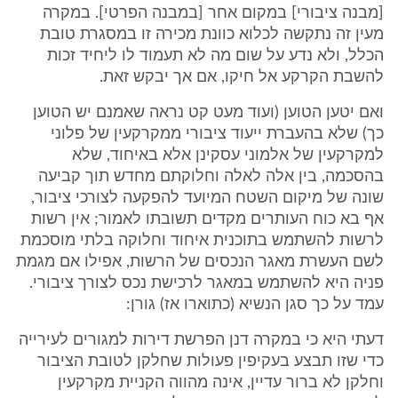
[מבנה ציבורי] במקום אחר [במבנה הפרטי]. במקרה
מעין זה נתקשה לכלוא כוונת מכירה זו במסגרת טובת
הכלל, ולא נדע על שום מה לא תעמוד לו ליחיד זכות
להשבת הקרקע אל חיקו, אם אך יבקש זאת.
ואם יטען הטוען (ועוד מעט קט נראה שאמנם יש הטוען
כך) שלא בהעברת ייעוד ציבורי ממקרקעין של פלוני
למקרקעין של אלמוני עסקינן אלא באיחוד, שלא
בהסכמה, בין אלה לאלה וחלוקתם מחדש תוך קביעה
שונה של מיקום השטח המיועד להפקעה לצורכי ציבור,
אף בא כוח העותרים מקדים תשובתו לאמור; אין רשות
לרשות להשתמש בתוכנית איחוד וחלוקה בלתי מוסכמת
לשם העשרת מאגר הנכסים של הרשות, אפילו אם מגמת
פניה היא להשתמש במאגר לרכישת נכס לצורך ציבורי.
עמד על כך סגן הנשיא (כתוארו אז) גורן:
דעתי היא כי במקרה דנן הפרשת דירות למגורים לעירייה
כדי שזו תבצע בעקיפין פעולות שחלקן לטובת הציבור
וחלקן לא ברור עדיין, אינה מהווה הקניית מקרקעין