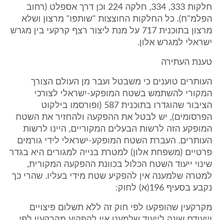
חלקות 333, 334, חלקה 224 וכן דרך אספלט (רחוב
הפלמ"ח). כל החלקות החוצצות "שותפו" מרצון ושלא
מרצון בתוכנית 717 על מנת ליצור רצף קרקעי בין מגרש
ישראלי למגרש אלון.
טענת העתירה
העותרים טוענים כי משבטל ועבר מן העולם הצורך
המקורי להשתמש בשטח המופקע-ישראלי לצורכי
הציבור שהוגדרו בתוכנית 587 (ופורסמו בילקוט
הפרסומים), יש לבטל את ההפקעה ולהחזיר את השטח
המופקע הזה לרשות הבעלים המקוריים, היינו לרשות
העותרים. העברת השטח המופקע-ישראלי לידי גורמים
פרטיים (משפחת אלון) למטרת בנייה למגורים היא בגדר
שינוי ייעוד השטח הכלול בכוונת ההפקעה המקורית,
למטרה שלמענה אין להפקיע שטח מידי בעליו. שהרי כך
נקבע בסעיף 196(א) לחוק:
מקרקעין שהופקעו לפי חוק זה ללא תשלום פיצויים
וייעודם שונה לייעוד שלמענו אין להפקיע מקרקעין לפי