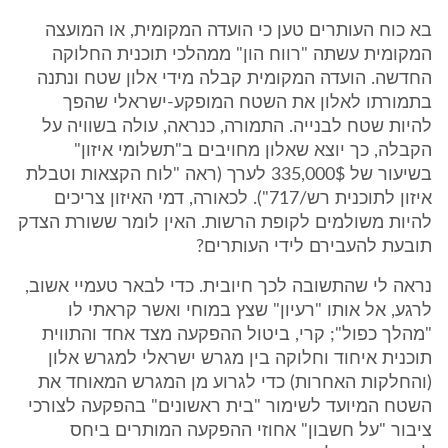
בא כוח העותרים טען כי הועדה המקומית, או המועצה
המקומית עשתה "רווח הון" ממהלכי תוכנית החלוקה
החדשה. הועדה המקומית קבלה מידי אלון שטח ונתנה
בתמורתו לאלון את השטח המופקע-ישראלי שהפך
להיות שטח לבנייה. התמורה, כנראה, עולה בשוויה על
הקבלה, כך יוצא שאלון מחויבים ב"תשלומי איזון"
בשיעור של 335,000$ לערך (ראה "לוח הקצאות וטבלת
איזון לתוכנית רש/717"). לכאורה, דמי האיזון צריכים
להיות משולמים לקופת הרשות. האין לומר ששורת הצדק
תובעת להעבירם לידי העותרים?
נראה לי שהתשובה לכך חיובית. כדי לבאר טעמיי אשוב,
לרגע, אל אותו "רעיון" שצץ במוחי ואשר קראתי לו
"מהלך כפול"; קרי, ביטול ההפקעה מצד אחד והתווית
תוכנית איחוד וחלוקה בין מגרש ישראלי למגרש אלון
(והחלקות האחרות) כדי לגרוע מן המגרש המאוחד את
השטח המיועד לשימור "בית ראשונים" בהפקעה לצורכי
ציבור "על חשבון" אחוזי ההפקעה המותרים ביחס