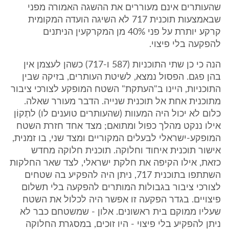
שהעותרים אינם מעוררים את ההשגה האמורה מפני
שבאמצעות תוכנית 717 לא השיגה הועדה המקומית
קרקע יותרת על פני 40% מן המקרקעין הניתנים
להפקעה בלי פיצוי.
הנה כי כן שתי התוכניות (587 ו-717) כשהן לעצמן אין
בהן פגם. הפסול נמצא, לשיטת העותרים, בזיקה שבין
התוכניות, היינו ב"העתקת" השטח המופקע לצורכי ציבור
מתוכנית אחת אל תוכנית שנייה. הדבר מעורר שאלה.
כלום לא יכול היה המעוות (שהעותרים טוענים לו) לתְקוֹן
אילו ננקט מהלך כפול ומתואם; מצד אחד חזרת השטח
המופקע-ישראלי לבעלים המקוריים ומצד שני, בו זמנית,
אישור תוכנית איחוד וחלוקה. תוכנית חלוקה מחדש
כזאת, אילו הקיפה את חלקת ישראלי, לצד שאר החלקות
השתתפו בתוכנית 717, ניתן היה להפקיע בה שטחים
לצורכי ציבור בגבולות המותרים להפקעה בלי תשלום
פיצויים. בגדר הפקעה זו אפשר היה לכלול את השטח
שעליו ממוקם בית ראשונים. אלון - שמשטחם כבר לא
ניתן להפקיע בלי פיצוי - היו זוכים, במסגרת החלוקה