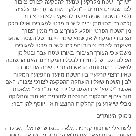
"שותף" שטח מקרקעין שנועד להפקעה לצורכי ציבור,
לצד שטחים אחרים - "חלוקה מחדש" (רה-פרצלציה)
ולפיה השטח שהיה מיועד להפקעה לצורכי ציבור
(למטרה מסוימת) יהיה לשטח פרטי למגורים ואילו חלק
מן השטח הפרטי יופקע לצורך ציבורי ממין הצורך
הציבורי המקורי? או, שמא שינוי הייעוד של השטח שנועד
מעיקרה לצורכי ציבור והפיכתו לשטח פרטי למגורים
משמיע כי הצורך הציבורי באותו שטח עבר ובטל מן
העולם ולכן יש להחזירו לבעליו המקוריים. האם התשובה
לשאלה במתכונתה הראשונה תהיה שונה אם יסתבר
שאין "רצף קרקעי" בין השטח מיועד ההפקעה המקורי
לבין השטח שאליו הועתקה ההפקעה לצורכי ציבור? האם
אפשר "לרפא" את הפגם על ידי יצירת "רצף" מלאכותי
תוך צירוף החלקות החוצצות לתוכנית האיחוד והחלוקה
מבלי שייגרע מן החלקות החוצצות או ייווסף להן דבר?
נימוקי העותרים
לישראלי יש זכות קניינית מלאה במגרש ישראלי. מעיקרה
הקיפה הזכות הזאת את מלוא המגרש, עד שבאה הרשות