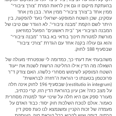
בהעתקת מיקום זו גם אין לראות המרת "צורך ציבורי"
ממין אחד ב"צורך ציבורי" ממין אחר. בבן מין אחד
עסקינן. שכן השטח המופקע-ישראלי נועד להפקעה, בין
היתר לשם הקמת "מבנה ציבורי". לא הוגדר שם טיבו של
המבנה הציבורי אך "בית ראשונים" הפועל כמוזיאון
מורשת למטרות חינוך בודאי בא בגדר "מבנה ציבורי"
והוא גם עולה בקנה אחד עם הגדרת "צורכי ציבור"
שבסעיף 188 לחוק.
משהבעתי את דעתי כך, כמדומה לי שנפטרתי מעולה של
השאלה מה הדין אילו החליטה הרשות לשנות את ייעוד
השטח המופקע לשימוש מסחרי כלשהו. האם צודק ד"ר
פרוכטמן בטענתו כי הוראת ה"חזרה לבראשית"
(restitutio in integrum) שבסעיף 196 לחוק אינה חלה
על מצב כזה? אכן עיון בהוראת הדין הזו, קרי ככתיב,
מעורר ספק אם היא חלה על שינוי יעוד למטרה מסחרית
כאמור. אולם לנוכח השלכות חוק יסוד: כבוד האדם על
מעמדה של זכות הקניין ומשנמצא לנו כעת פסק דין
קרסיק, דומה שיש לקרוא בכל הוראת חוק, העוסקת