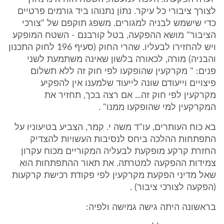
לצורך ציבורי כל עיקר. נתוֹן נתנוהו ביד גורמים פרטיים
כדי שישמש לבניה למגורים. משפג תוקפם של "צורכי
הציבור" מושא ההפקעה, בטל קורבנם - השטח המופקע
ויש להחזירו לבעליו. שהרי החוק (סעיף 196 לחוק התכנון
והבניה) מורה, לכאורה בלשון שאינה משתמעת לשני
פנים: " מקרקעין שהופקעו לפי חוק זה ללא תשלום
פיצויים וייעודם שונה לייעוד שלמענו אין להפקיע
מקרקעין לפי חוק זה... אם רצה בכך, תחזיר את
המקרקעין למי שהופקעו ממנו" .
בא כוח העותרים, עו"ד משה י. קמר, הצביע בטיעוניו על
התפתחות ההלכה ביחס לנסיבות העשויות להצדיק
החזרת קרקע מופקעת לבעליה המקוריים מכוח עקרון
צמידות ההפקעה למטרתה. את תאור ההתפתחות הוא
שאל מדיני הפקעת מקרקעין לפי פקודת רכישת קרקעות
(הפקעה לצורכי ציבור) .
בראשונה היתה גישה גמישה ולפיה: