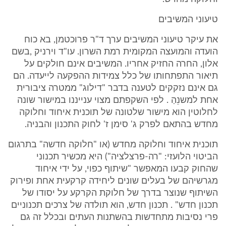
טיעוני המשיבים
את עיקר טיעוני המשיבים ערך ד"ר פרוכטמן, בא כוח
הועדה והמועצה המקומית רמת השרון. עו"ד וירניק ,בשם
אלון, החרה החזיק אחריו. המשיבים אינם חולקים על
תיאור התפתחותו של כלל צמידות ההפקעה לייעדה. הם
גם אינם נזקקים לטענה בדבר "דילוג" ממטרה ציבורית
אחת למשנֵהַ . לפי השקפתם מצוי ענייננו במישור שונה
לחלוטין הוא מישור שלטונה של תוכנית איחוד וחלוקה
מחדש בהתאם לפרק ג' סימן ז' לחוק התכנון והבניה.
תוכנית איחוד וחלוקה מחדש (או "חלוקה חדשה" בתרגום
הביטוי הלועזי: "רה-פרצלציה") היא מכשיר תכנוני
שהחוק קבעו המאפשר "שיתוף כפוי, על ידי איחוד
מגרשיהם של בעלים שונים ליחידה קרקעית אחת ופירוק
השיתוף שנוצר בדרך של חלוקת הקרקע על יסודו של
תכנון חדש" . תכנון חדש, הוא תולדה של צרכים תכנוניים
פרי נסיבות מתחדשות בהשתנות העתים ובכלל זה גם