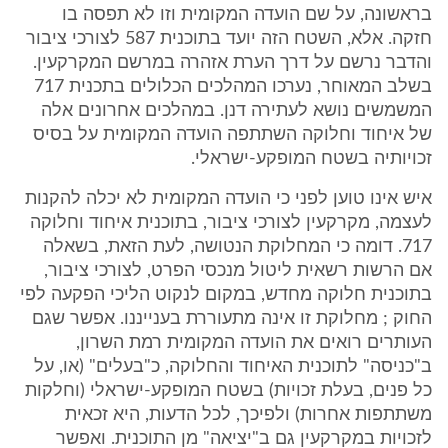
בראשונה, על שם הועדה המקומית וזו לא תפסה בו
חזקה. אלא, השטח הזה יועד בתוכנית 587 לצורכי ציבור
והדבר נרשם על דרך הערת אזהרה במרשם המקרקעין.
בשלב המאוחר, נערכו המהלכים הכלולים בתכנית 717
המשמשים נושא לעתירה דנן. במהלכים אחרונים אלה
של איחוד וחלוקה השתתפה הועדה המקומית על בסיס
זכויותיה בשטח המופקע-ישראלי.
איש אינו טוען לפני כי הועדה המקומית לא יכלה להקנות
לעצמה, מקרקעין לצורכי ציבור, בתוכנית איחוד וחלוקה
717. דומה כי המחלוקת הנטושה, לעת הזאת, בשאלה
אם הרשות רשאית ליטול מנכסי הפרט, לצורכי ציבור,
בתוכנית חלוקה מחדש, במקום לנקוט הליכי הפקעה לפי
החוק ; מחלוקת זו אינה מתעוררת בענייננו. אפשר שגם
העותרים רואים את הועדה המקומית רמת השרון,
ב"כניסה" לתוכנית האיחוד והחלוקה, כ"בעלים" (או, על
כל פנים, בעלת זכויות) בשטח המופקע-ישראלי (וחלקות
משתתפות אחרות) ולפיכך, לכל הדעות, היא זכאית
לזכויות במקרקעין גם ב"יציאה" מן התוכנית. ואפשר