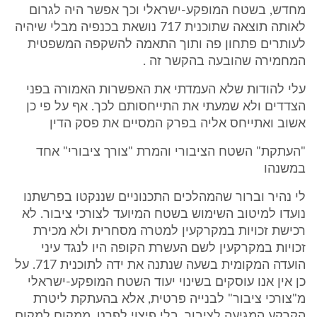
מחדש, בשטח המופקע-ישראלי וכך אפשר היה לגרום
לאותה תוצאה שתוכנית 717 נושאת בכנפיה מבלי שיהיה
לעותרים פתחון פה ותוך התאמה להשקפה המשפטית
המחמירה שהובעה בהקשר זה .
עלי להודות שלא העמדתי את האפשרות האמורה בפני
הצדדים ולא שמעתי את התייחסותם לכך. אף על פי כן
אשוב ואתייחס אליה בפרק המסיים את פסק הדין
"העתקת" השטח הציבורי והמרת "צורך ציבורי" אחד
במשנהו
לי נהיר וברור שהמהלכים התכנוניים שננקטו בפרשתנו
נועדו למיטוב השימוש בשטח המיועד לצורכי ציבור. לא
רכישת זכויות במקרקעין למטרה מסחרית ולא מכירת
זכויות במקרקעין לשם העשרת הקופה היו לנגד עיני
הועדה המקומית בשעה שנתנה את ידה לתוכנית 717. על
כן אין אנו עוסקים בשינוי יעוד השטח המופקע-ישראלי
מ"צורכי ציבור" לבנייה פרטית, אלא בהעתקת ליטרת
הקרקע המגיעה לציבור, בלי פיצוי לפרט, ממקום למקום.