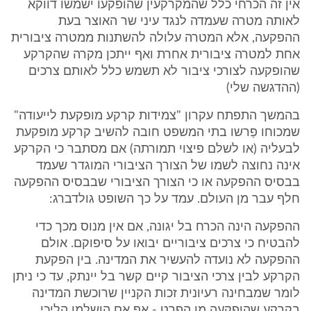
אין זה הכרחי כלל שהמקרקעין שהופקעו ישמשו דווקא
לאותה מטרה שעמדה לנגד עיני שר האוצר בעת
ההפקעה, אלא המטרה עלולה להשתנות ממטרה ציבורית
אחת למטרה ציבורית אחרת ואף ייתכן מקרה שהקרקע
שהופקעה לצורכי ציבור לא תשמש כלל לאותם צרכים
(ההדגשה שלי)
בהמשך התפתח עקרון "צמידות קרקע מופקעת לייעודה"
שמכוחו פַרשו בתי המשפט חובה להשיב קרקע מופקעת
לבעליה (או לשלם פיצוי תמורתה) אם מסתבר כי הקרקע
אינה נחוצה לשמו של הצורך הציבורי המוגדר שעמד
בבסיס ההפקעה או כי הצורך הציבורי שבבסיס ההפקעה
חלף עבר מן העולם. עמד על כך השופט גולדברג:
ההפקעה הינה הכרח בל יגונה, אם אין מנוס מכך כדי
להבטיח כי צרכים ציבוריים יבואו על סיפוקם. אולם
ההפקעה לא נועדה להעשיר את המדינה. בין הפקעת
הקרקע לבין צרכי הציבור קיים קשר בל יינתק, עד כי ניתן
לומר שמבחינה רעיונית זכות הקניין שרוכשת המדינה
בקרקע שהופקעה מן הפרט - אף אם הושלמו הליכי