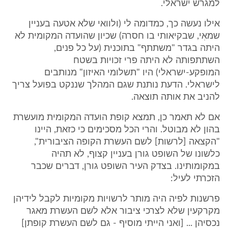
למגרש ישראלי.
אילו נעשה כך, כמדומה לי (ולוואי שלא אטעה בעניין
שמאִי, שבקיאותי בו חסרה) שכיון שהועדה המקומית לא
היתה בגדר "משתתף" בתוכנית (על כל פנים,
השתתפותה לא היתה פרי זכויות בשטח
המופקע-ישראלי) היו "תשלומי האיזון" מנותבים
לישראלי. הדעת נותנת שגם המהלך שננקט בפועל צריך
להניב את אותה תוצאה.
אם לא תאמר כן, תמצא קופת הועדה המקומית מועשרת
בהון לא מבוטל. והרי הכל מסכימים כי כזאת, היינו
"הקצאה [לרשות] לשם העשרת הקופה הציבורית",
כלשונו של השופט גורן בעניין קצוף, לא תהיה
במקומותינו. בצדק העיר השופט גורן, דברים שכבר
הזכרתי לעיל:
פרשנות לפיה היה מותר לרשויות מקומיות לקבל לידיהן
מקרקעין שלא לצרכי ציבור אלא לשם העשרת מאגר
נכסיהן ... [ואני הייתי מוסיף - גם לשם העשרת קופתן]