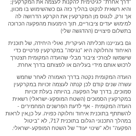
"דרך אחרת" לגיטימית להקנות לעצמה את המקרקעין;
והיא רשאית לנקוט בהליך כזה גם כשהשימוש בו מכוון,
אך ורק, לנגוס מן המקרקעין את הקרקע הדרושה לה
למימוש יעדים ציבוריים, תוך הימנעות מהפקעה הכרוכה
בתשלום פיצויים (ההדגשה שלי)
גם בענייננו תכליתה העיקרית, ואולי היחידה, של תוכנית
האיחוד והחלוקה היא "נגיסה" במקרקעין פרטיים כדי
שישמשו לצורכי ציבור מבלי שהועדה המקומית תצטרך
לרכוש אותם מידי בעליהם או לפצותם בדרך אחרת.
הועדה המקומית נקטה בדרך האמורה לאחר שחמש
עשרה שנים קודם לכן קנתה לעצמה זכויות במקרקעין
סמוכים, בדרך של הפקעה. בהיותה בעלת זכויות
במקרקעין הסמוכים (השטח המופקע-ישראלי) רשאית
הועדה המקומית - אף לדעת הפרשנים המחמירים -
להשתתף בתוכנית איחוד וחלוקה כפויה. על כן,אין לראות
במהלך התכנוני הגלום בתוכנית 717, לא "ביטול
הפקעה" ולא "שינוי יעוד" של השטח המופקע-ישראלי.