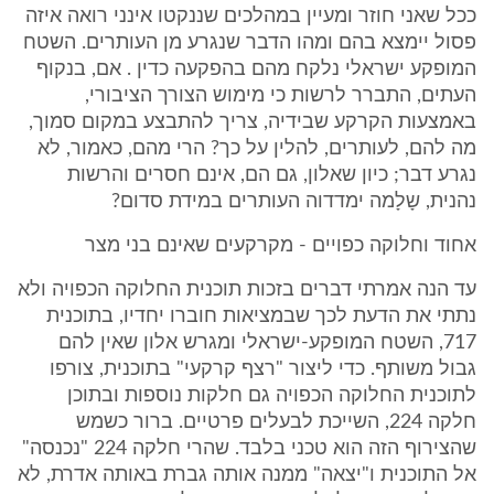
ככל שאני חוזר ומעיין במהלכים שננקטו אינני רואה איזה
פסול יימצא בהם ומהו הדבר שנגרע מן העותרים. השטח
המופקע ישראלי נלקח מהם בהפקעה כדין . אם, בנקוף
העתים, התברר לרשות כי מימוש הצורך הציבורי,
באמצעות הקרקע שבידיה, צריך להתבצע במקום סמוך,
מה להם, לעותרים, להלין על כך? הרי מהם, כאמור, לא
נגרע דבר; כיון שאלון, גם הם, אינם חסרים והרשות
נהנית, שָלָמה ימדדוה העותרים במידת סדום?
אחוד וחלוקה כפויים - מקרקעים שאינם בני מצר
עד הנה אמרתי דברים בזכות תוכנית החלוקה הכפויה ולא
נתתי את הדעת לכך שבמציאות חוברו יחדיו, בתוכנית
717, השטח המופקע-ישראלי ומגרש אלון שאין להם
גבול משותף. כדי ליצור "רצף קרקעי" בתוכנית, צורפו
לתוכנית החלוקה הכפויה גם חלקות נוספות ובתוכן
חלקה 224, השייכת לבעלים פרטיים. ברור כשמש
שהצירוף הזה הוא טכני בלבד. שהרי חלקה 224 "נכנסה"
אל התוכנית ו"יצאה" ממנה אותה גברת באותה אדרת, לא