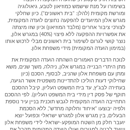
בשימורו על מנת שישמש כמוזיאון לטבע, גיאולוגיה
ומורשת מקומית (להלן: "בית ראשונים"). כיון שחלקי
מגרש אלון המיועדים להפקעה נחוצים לועדה המקומית,
לצורכי ציבור אחרים (מלבד המוזיאון) וכיון שזו מיצתה
את אפשרויות ההפקעה ללא פיצוי (40%) במגרש אלון,
נוצר קושי לגרום לשימור בית ראשונים מבלי לרכוש אותו
(במימון הועדה המקומית) מידי משפחת אלון.
לנוכח הדברים האמורים השהתה הועדה המקומית את
מתן היתרי הבנייה במגרש אלון, ניהלה, משך שנים, משא
ומתן עם משפחת אלון שהניב, לבסוף, הסכם (כיון
שחילוקי דעות הוליכו להתדיינות משפטית אשר הגיעה,
בעתירה לבג"ץ, עד בית המשפט העליון, קיבל ההסכם
תוקף של פסק דין מידי בית המשפט העליון). לפי ההסכם
התחייבה הועדה המקומית לגבש תוכנית בניין עיר נוספת
ולפיה יבוצעו "איחוד וחלוקה מחדש", ללא הסכמת
הבעלים, בין מגרש אלון למגרש ישראלי וכפועל יוצא
יועבר חלק מן השטח המופקע-ישראלי לידי משפחת אלון
וייועד לבניה למגורים ואילו הועדה המקומית תקבל את