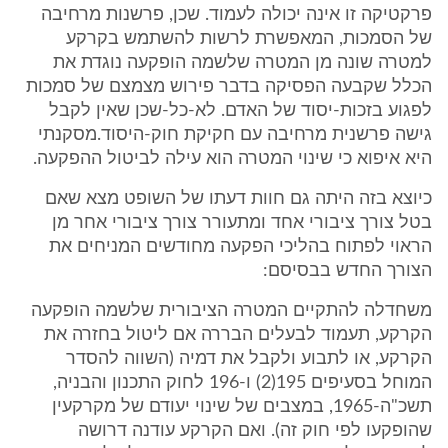
פרקטיקה זו אינה יכולה לעמוד. שכן, פרשנות מרחיבה
של הסמכות, המאפשרת לרשות להשתמש בקרקע
למטרה שונה מן המטרה שלשמה הופקעה נוגדת את
הכלל שקבעה הפסיקה בדבר פירוש מצמצם של סמכות
לפגוע בזכות-יסוד של האדם. לא-כל-שכן שאין לקבל
גישה פרשנית מרחיבה עם חקיקת חוק-היסוד.מסקנתי
היא איפוא כי שינוי המטרה הוא עילה לביטול ההפקעה.
כיוצא בזה היתה גם חוות דעתו של השופט מצא שאם
בטל צורך ציבורי אחד ומתעורר צורך ציבורי אחר מן
הראוי לפתוח בהליכי הפקעה מחודשים המניחים את
הצורך החדש בבסיסם:
משחדלה להתקיים המטרה הציבורית שלשמה הופקעה
הקרקע, תעמוד לבעלים הבררה אם ליטול בחזרה את
הקרקע, או לתבוע ולקבל את דמיה (השווה להסדר
המוחל בסעיפים 195(2) ו-196 לחוק התכנון והבניה,
תשכ"ה-1965, במצבים של שינוי יעודם של מקרקעין
שהופקעו לפי חוק זה). ואם הקרקע עודנה דרושה