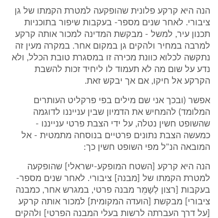
הנה היא קרקע פלונית שהופקעה למטרת הקמתו של גן
ציבורי. לאחר שנים מספר- בעקבות שיפור בתוכניות
תכנון עיר, למשל - מבקשת המדינה למכור אותה קרקע
למרבה במחיר ולהקים גן במקום אחר. במקרה מעין זה
נתקשה לכלוא כוונת מכירה זו במסגרת טובת הכלל, ולא
נדע על שום מה לא תעמוד לו ליחיד זכות להשבת
הקרקע אל חיקו, אם אך יבקש זאת.
אפשר (ובכך אני שם מילים בפי פרקליט העותרים
המלומד) להמחיש את הדמיון שבין ענייננו לדוגמה
שהשופט חשין נטלה, על ידי הצבת פרטי ענייננו -
כמעשה הצבת נתונים פרטיים בנוסחה מתמטית - אל
המובאה הנ"ל מפי השופט חשין כך:
הנה היא קרקע [השטח המופקע-ישראלי] שהופקעה
למטרת הקמתו של [מבנה] ציבורי. לאחר שנים מספר-
בעקבות [רצון לְשָמֵר מבנה פרטי, במגרש אחר, כמבנה
ציבורי] מבקשת [הועדה המקומית] למכור אותה קרקע
[על דרך העברתה לרשות בעלי המבנה הפרטי] ולהקים