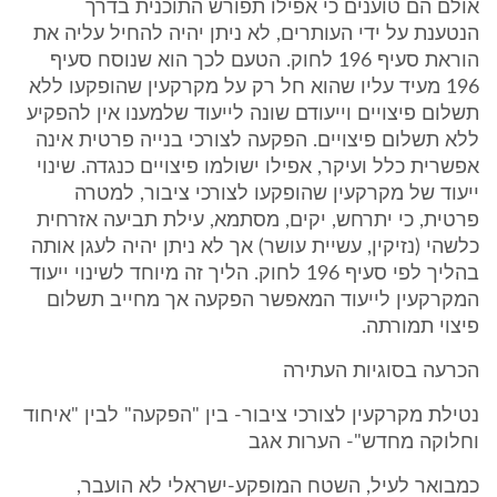
אולם הם טוענים כי אפילו תפורש התוכנית בדרך
הנטענת על ידי העותרים, לא ניתן יהיה להחיל עליה את
הוראת סעיף 196 לחוק. הטעם לכך הוא שנוסח סעיף
196 מעיד עליו שהוא חל רק על מקרקעין שהופקעו ללא
תשלום פיצויים וייעודם שונה לייעוד שלמענו אין להפקיע
ללא תשלום פיצויים. הפקעה לצורכי בנייה פרטית אינה
אפשרית כלל ועיקר, אפילו ישולמו פיצויים כנגדה. שינוי
ייעוד של מקרקעין שהופקעו לצורכי ציבור, למטרה
פרטית, כי יתרחש, יקים, מסתמא, עילת תביעה אזרחית
כלשהי (נזיקין, עשיית עושר) אך לא ניתן יהיה לעגן אותה
בהליך לפי סעיף 196 לחוק. הליך זה מיוחד לשינוי ייעוד
המקרקעין לייעוד המאפשר הפקעה אך מחייב תשלום
פיצוי תמורתה.
הכרעה בסוגיות העתירה
נטילת מקרקעין לצורכי ציבור- בין "הפקעה" לבין "איחוד
וחלוקה מחדש"- הערות אגב
כמבואר לעיל, השטח המופקע-ישראלי לא הועבר,