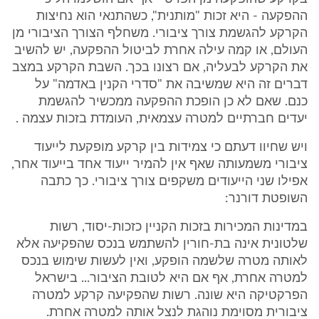
ההפקעה - היא זכות "מותנית", כשהתנאי הוא נחיצות
הקרקע להגשמת צורך ציבורי. משחלף הצורך הציבורי מן
העולם, או קמה עילה אחרת לביטול ההפקעה, יש להשיב
את הקרקע לבעליה, אם רצונו בכך. השבת הקרקע במצב
דברים זה היא שמשיבה את "סדרי הקנין באדמה" על
כנם. שאם לא כן הופכת ההפקעה ממכשיר להגשמת
יעדים חברתיים למטרה עצמאית, העומדת בזכות עצמה .
ויש שחיוו דעתם כי צמידות בין קרקע מופקעת לייעוד
ציבורי משמעותה שאף אין להמיר ייעוד אחד בייעוד אחר,
אפילו שני הייעודים משקפים צורך ציבורי. כך כתבה
השופטת דורנר:
במדינות המכירות בזכות הקניין כזכות-יסוד, רשות
שלטונית אינה בת-חורין להשתמש בנכס שהפקיעה אלא
לאותה מטרה שלשמה הופקע, ואין לעשות שימוש בנכס
למטרה אחרת, אף אם היא לטובת הציבור... בישראל
הפרקטיקה היא שונה. רשות שהפקיעה קרקע למטרה
ציבורית מסוימת נוהגת לנצל אותה למטרה אחרת.