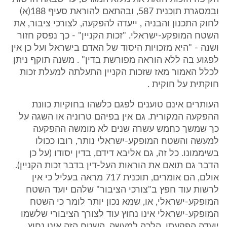
ובמסגרת תוכנית 587, ובהתאם להוראת סעיף 188(א)
לחוק התכנון והבניה , ייעדה להפקעה, לצורכי ציבור, את
השטח המופקע-ישראלי. "זכות הקניין" - כך נפסק חזור
ושנה - "היא מזכויות היסוד של האדם בישראל ועל כן אין
לפגוע בה ללא הוראה מפורשת בדין" . משנה תוקף ניתן
לכלל האמור מאז שזכות הקניין התעלתה למעלת זכות
חוקתית על חוקית .
העותרים אינם טוענים לפגם כלשהו בחוקיות כוונת
ההפקעה המקורית. גם אין בפיהם טרוניה או השגה על
כך שמשך כחמש עשרה שנים לא מומשה ההפקעה
למעשה והשטח המופקע-ישראלי נותר, רובו ככולו
בשיממונו. כל זה, גם אליבא דידם, בדין יסודו (על כן
הדבר גם תואם את הוראות העל-דין בדבר זכות הקניין).
אולם, הם אומרים, תוכנית 717 מראה בעליל כי אין
לרשות עוד חפץ ב"צורכי הציבור" שלהם יועד השטח
המופקע-ישראלי, או, שמא נכון יותר לומר כי השטח
המופקע-ישראלי אינו נחוץ עוד לצורך הציבורי שלשמו
יועדה הפקעתו. הלכה למעשה, השטח הזה אינו נחוץ