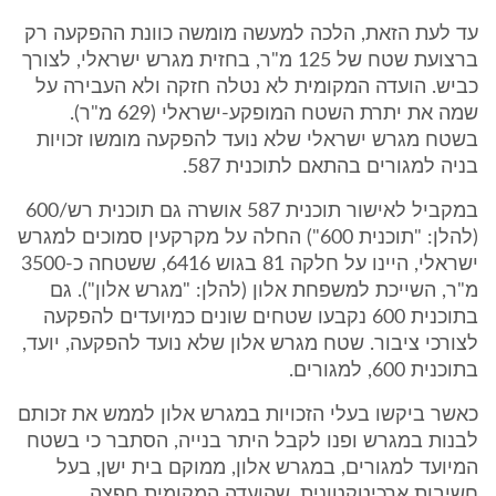
עד לעת הזאת, הלכה למעשה מומשה כוונת ההפקעה רק
ברצועת שטח של 125 מ"ר, בחזית מגרש ישראלי, לצורך
כביש. הועדה המקומית לא נטלה חזקה ולא העבירה על
שמה את יתרת השטח המופקע-ישראלי (629 מ"ר).
בשטח מגרש ישראלי שלא נועד להפקעה מומשו זכויות
בניה למגורים בהתאם לתוכנית 587.
במקביל לאישור תוכנית 587 אושרה גם תוכנית רש/600
(להלן: "תוכנית 600") החלה על מקרקעין סמוכים למגרש
ישראלי, היינו על חלקה 81 בגוש 6416, ששטחה כ-3500
מ"ר, השייכת למשפחת אלון (להלן: "מגרש אלון"). גם
בתוכנית 600 נקבעו שטחים שונים כמיועדים להפקעה
לצורכי ציבור. שטח מגרש אלון שלא נועד להפקעה, יועד,
בתוכנית 600, למגורים.
כאשר ביקשו בעלי הזכויות במגרש אלון לממש את זכותם
לבנות במגרש ופנו לקבל היתר בנייה, הסתבר כי בשטח
המיועד למגורים, במגרש אלון, ממוקם בית ישן, בעל
חשיבות ארכיטקטונית, שהועדה המקומית חפצה