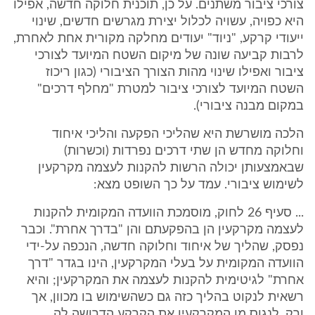
צורכי ציבור משתנים. על כן, תוכנית חלוקה חדשה, אפילו
היא כפויה, עשויה לכלול יצירת מגרשים חדשים, שינוי
ייעודי קרקע, "ניוד" יעודים מחלקה מקורית אחת לאחרת,
לרבות קביעה שונה של מיקום השטח המיועד לצורכי
ציבור ואפילו שינוי מהות הצורך הציבורי (כגון ריכוז
השטח המיועד לצורכי ציבור למטרת "מחלף דרכים"
במקום מבנה ציבורי).
הלכה מושרשת היא שהליכי הפקעה והליכי איחוד
וחלוקה מחדש הן שתי דרכים נפרדות (וכשרות)
שבאמצעותן יכולה הרשות להקנות לעצמה מקרקעין
לשימוש ציבורי. עמד על כך השופט מצא:
... סעיף 26 לחוק, מוסמכת הוועדה המקומית להקנות
לעצמה מקרקעין הן בהפקעתם והן "בדרך אחרת". וכבר
נפסק, שהליך של איחוד וחלוקה חדשה, הנכפה על-ידי
הוועדה המקומית על בעלי המקרקעין, הינו בגדר "דרך
אחרת" לגיטימית להקנות לעצמה את המקרקעין; והיא
רשאית לנקוט בהליך כזה גם כשהשימוש בו מכוון, אך
ורק, לנגוס מן המקרקעין את הקרקע הדרושה לה