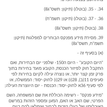
34. - 35. (בוטלו) (תיקון: תשס"ג8)
36. - 37. (בוטלו) (תיקון: תשמ"ח)
38. (בוטל) (תיקון: תשס"ג8)
39. מסירת מידע מפנקס הבוחרים למפלגות (תיקון:
תשמ"ח, תשס"ג8)
(א) בסעיף זה -
"היום הקובע" - היום ה150- שלפני יום הבחירות, ואם
התקבל חוק לפיזור הכנסת, הקובע מועד בחירות בתוך
פרק זמן קצר יותר, או נוצרה עילה לקיום בחירות לפי
סעיפים 11(ב), 28(ו) או 29(ו) לחוק-יסוד: הממשלה, או
לפי סעיף 36א לחוק-יסוד: הכנסת - יום היווצרות העילה;
"מידע פנקס" - רשימה הכוללת את שם המשפחה, השם
הפרטי, שם האב או האם, המען ומספר הזהות במרשם
האוכלוסין של בעלי הזכות לבחור שימלאו להם ביום