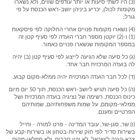
(3) היו לשתי סיעות או יותר עודפים שווים, ולא נשארו
מקומות לכולן, יכריע ביניהן יושב-ראש הכנסת על פי
גורל;
(4) נשארו מקומות פנויים אחרי החלוקה לפי פיסקאות
(1) ו-(2) יוקטן מספר חברי הועדה לפי סעיף קטן זה
במספר המקומות שנשארו פנויים כאמור.
(ג) כל סיעה שלא הגיעה לייצוג לפי סעיף קטן (ב) יהיה
לה בועדה המרכזית חבר אחד.
(ד) לכל חבר הועדה המרכזית יהיה ממלא-מקום קבוע.
(ה) כל סיעה תגיש ליושב-ראש הכנסת, תוך 50 יום מיום
כינוס הכנסת, רשימה של נציגיה בועדה המרכזית ושל
ממלאי-מקומם, על שמות משפחותיהם, שמותיהם
הפרטיים ומענם.
(ו) שר, סגן-שר, עובד המדינה - פרט למורה - וחייל
בשירות סדיר לפי חוק שירות-בטחון או בשירות-קבע של
צבא-הגנה לישראל, לא יהיו חברים, ולא ממלאי-מקום