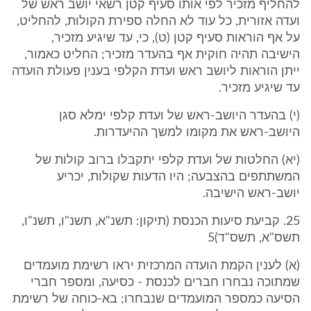
להחליף מזכיר לפי אותו סעיף קטן רשאי יושב ראש של
ועדה אזורית, כל עוד לא החלה ספירת הקולות, להחליט,
על אף הוראות סעיף קטן (ט), כי, עד שיגיע מזכיר,
הישיבה תהיה חוקית אף בהעדר מזכיר; החליט כאמור,
ייתן הוראות ליושב ראש ועדת הקלפי בענין פעולת הועדה
עד שיגיע מזכיר.
(י) בהעדר היושב-ראש של ועדת קלפי ימלא סגן
היושב-ראש את מקומו למשך ההיעדרות.
(יא) החלטות של ועדת קלפי יתקבלו ברוב קולות של
המשתתפים בהצבעה; היו הדעות שקולות, יכריע
יושב-ראש הישיבה.
25. קביעת סיעות הכנסת (תיקון: תשנ"א, תשנ"ו, תשנ"ו,
תשס"א, תשס"ד)5
(א) לענין הקמת הועדה המרכזית יראו רשימת מועמדים
שמתוכה נבחרו חברים לכנסת - כסיעה, ומספר חברי
הסיעה כמספר המועמדים שנבחרו; בא-כוחה של רשימת