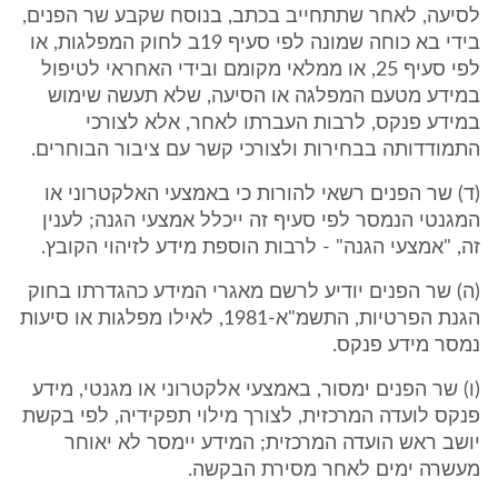
לסיעה, לאחר שתתחייב בכתב, בנוסח שקבע שר הפנים,
בידי בא כוחה שמונה לפי סעיף 19ב לחוק המפלגות, או
לפי סעיף 25, או ממלאי מקומם ובידי האחראי לטיפול
במידע מטעם המפלגה או הסיעה, שלא תעשה שימוש
במידע פנקס, לרבות העברתו לאחר, אלא לצורכי
התמודדותה בבחירות ולצורכי קשר עם ציבור הבוחרים.
(ד) שר הפנים רשאי להורות כי באמצעי האלקטרוני או
המגנטי הנמסר לפי סעיף זה ייכלל אמצעי הגנה; לענין
זה, "אמצעי הגנה" - לרבות הוספת מידע לזיהוי הקובץ.
(ה) שר הפנים יודיע לרשם מאגרי המידע כהגדרתו בחוק
הגנת הפרטיות, התשמ"א-1981, לאילו מפלגות או סיעות
נמסר מידע פנקס.
(ו) שר הפנים ימסור, באמצעי אלקטרוני או מגנטי, מידע
פנקס לועדה המרכזית, לצורך מילוי תפקידיה, לפי בקשת
יושב ראש הועדה המרכזית; המידע יימסר לא יאוחר
מעשרה ימים לאחר מסירת הבקשה.