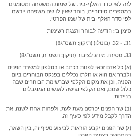
לזה לפי סדר האלף-בית של שמות המשפחה ומסומנים
במספרים סידוריים; בוחר שאין לו שם משפחה יירשם
לפי סדר האלף-בית של שמו הפרטי.
סימן ב': הודעה לבוחר והצגת רשימות
31. - 32. (בוטלו) (תיקון: תשס"ג8)
33. מסירת מידע לציבור (תיקון: תשמ"ח, תשס"ג8)
(א) כל אדם זכאי לפנות בכתב או בטלפון למשרד הפנים,
ולברר אם הוא או זולתו נכללים בפנקס הבוחרים ביום
הפניה, וכן את מקום הקלפי שברשימת הבוחרים שבה
כלול שמם, ואם הקלפי נגישה לאנשים המוגבלים
בניידות.
(ב) שר הפנים יפרסם מעת לעת, ולפחות אחת לשנה, את
הדרך לקבל מידע לפי סעיף זה.
(ג) שר הפנים יקבע הוראות לביצוע סעיף זה, בין השאר,
בהתחשב בצנעת הפרט.