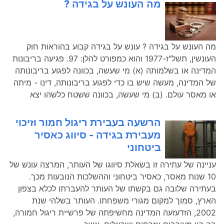
מה העונש על בגידה ?
מה העונש על בגידה ? עונש על בגידה קבוע בהוראות חוק
העונשין, תשל"ז-1977 והוא כמפורט להלן: 97. פגיעה בריבונות
המדינה או בשלמותה (א) מי שעשה, בכוונה לפגוע בריבונותה
של המדינה, מעשה שיש בו כדי לפגוע בריבונותה, דינו - מיתה
או מאסר עולם. (ב) מי שעשה, בכוונה ששטח כלשהו יצא
הרשעה בעבירת ריגול חמור וזיכוי
מעבירת בגידה - סיווג כאסיר
ביטחוני
עניינה של עתירה זו בשאלת סיווגו של העותר, המרצה עונש של
10 שנות מאסר, כאסיר ביטחוני וההשלכות הנובעות מכך.
בעתירה שלובה גם בקשתו של העותר להעברתו לכלא בצפון
הארץ, סמוך למקום מגורי משפחתו. העותר בשלהי שנת
2002, הזדעזעה המדינה מחשיפתה של פרשיית ריגול חמורה,