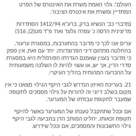
העולם". גלוי האמת משרת את האינטרס של הפרט
המתדיין ומשרת את אינטרס הציבור.
(מדברי כב' הנשיא ברק, ברע"א 1412/94 הסתדרות
מדיצינית הדסה נ' עפרה גלעד ואח' פ"ד מט(2), 516)
ערים אנו לכך כי מדובר בהתערבות, במסגרת ערעור,
בהחלטה מתחום דיני הפרוצדורה. יחד עם זאת, אין ספק
כי מדובר בענין שאמנם הגדרתו הפורמלית היא במסגרת
סדרי הדין, אך יש, או עשוי להיות לו השלכה משמעותית
על ההכרעה המהותית בהליך העיקרי.
21. בעריכת האיזון הנדרש לגבי היקף הגילוי מצאנו כי אין
מקום בשלב דיוני זה להורות על גילוי מסמכים לתקופה
שמעבר לתקופת עבודתו של המערער.
אם וככל שתתקבל טענתו של המערער באשר להיקף
תקופת זכאותו, יחליט המותב הדן בתביעה לגבי היקף
גילוי החשבונות והמסמכים, אם וככל שידרש.