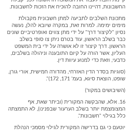
קיימת חובה לעבור את המשוכה הראשונה לפני קבלת
החשבונות, דהיינו החובה להוכיח את הזכות לחשבונות.
מתכונת השלבים לתביעה למתן חשבונית מקבולת
מימים ימימה. למרות זאת, במקרה שיובא להלן, נעשה
נסיון "לקיצור דרך" על ידי מתן צווים ואופרטיביים שונים
כבר בשלב הראשון, עוד בטרם ניתן צו סופי בשלב
הראשון. דרך קיצור זו לא אושרה על ידי בית המשפט
העליון, אשר הורה על קיום התובענה וניהולה בשלבים,
כדבעי, וזאת כדי למנוע עיוות דין.
(סוגיות בסדר הדין האזרחי, מהדורה חמישית, אורי גורן,
שופט, הוצאת סיגא, בעמ' 171, 172)".
(השיבושים במקור)
16. אלא, שהבקשה המקורית (וביתר שאת, אף
המצומצמת יותר בשלב הערעור שבפנינו), לא התמצתה
כלל בגילוי "חשבונות".
יוטעם כי גם בדרישה המקורית לגילוי מסמכי הנהלת