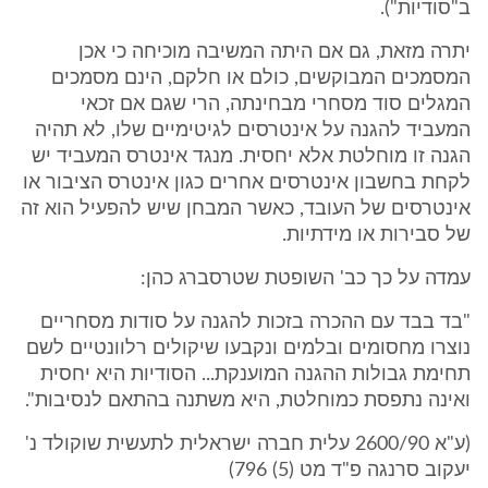
ב"סודיות").
יתרה מזאת, גם אם היתה המשיבה מוכיחה כי אכן
המסמכים המבוקשים, כולם או חלקם, הינם מסמכים
המגלים סוד מסחרי מבחינתה, הרי שגם אם זכאי
המעביד להגנה על אינטרסים לגיטימיים שלו, לא תהיה
הגנה זו מוחלטת אלא יחסית. מנגד אינטרס המעביד יש
לקחת בחשבון אינטרסים אחרים כגון אינטרס הציבור או
אינטרסים של העובד, כאשר המבחן שיש להפעיל הוא זה
של סבירות או מידתיות.
עמדה על כך כב' השופטת שטרסברג כהן:
"בד בבד עם ההכרה בזכות להגנה על סודות מסחריים
נוצרו מחסומים ובלמים ונקבעו שיקולים רלוונטיים לשם
תחימת גבולות ההגנה המוענקת... הסודיות היא יחסית
ואינה נתפסת כמוחלטת, היא משתנה בהתאם לנסיבות".
(ע"א 2600/90 עלית חברה ישראלית לתעשית שוקולד נ'
יעקוב סרנגה פ"ד מט (5) 796)