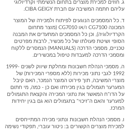
ג. חוזים למכירת מוצרים בתחום הנשימתי וקרדיולוגי
עליהם חתמה המשיבה עם חברת CIBA GEIGY.
ד. כל המסמכים הנוגעים לפיתוח ולמכירה של המוצר
המכונה CG7100 ו/או CG7010 (מוצר מתחום
הקרדיולוגיה), וכן כל המסמכים המתעדים את המבנה
הסופי ושיטת פעולתו של כל מכשיר, לרבות מפרטים
טכניים, מסמכי הדרכה (MANUALS) הנמסרים ללקוח
ומסמכי הדרכה למעבדות טיפול במכשירים.
ה. מסמכי הנהלת חשבונות ומחלקת שיווק לשנים 1999-
1992 לגבי נתוני מכירות (ללא מספרי המכירות) של
מוצרי המשיבה, תוך פירוט המוצר הנמכר, האם קיבל
המערער תגמולים בגין מכירתו ואם כן - כמה, מי חתום
על הדו"ח המאשר את נתוני המכירה והקצאת התגמולים
למערער והאם ה"זיכוי" בתגמולים הוא גם בגין יחידות
המרכז.
ו. מסמכי הנהלת חשבונות ונתוני מכירה המתייחסים
למכירת מוצרים הקשורים ב: ניטור עוברי, תפקודי נשימה