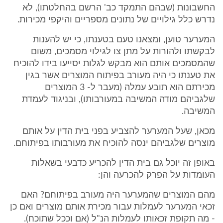
החשבונות (שבהם התמקד כב' הרשם בהחלטתו), לא
נדרש כלל גילויים של נתונים מספריים והיקפי מכירות.
המערער טוען, ומצאנו טעם בטענתו, כי יש להענות
לבקשתו ולהורות על מתן צו לגילוי מסמכים, משום
שהמסמכים אותם הוא מבקש לגלות יסייעו בידו להוכיח
את טענתו כי היה מעורב בפיתוח המוצרים אשר בגין
מכירתם הוא תובע עמלה (מעבר ל- 3 המוצרים
שלגביהם מודה המשיבה במעורבותו), ובניגוד לעמדת
המשיבה.
מכאן, שעל המערער להצביע בפני בית הדין על אותם
מוצרים שלגביהם ינסה להוכיח את מעורבותו בפיתוחם.
באופן זה יוכל גם בית הדין להכריע כדבעי בשאלות
העומדות על הפרק להכרעה והן:
מהם המוצרים שהמערער היה מעורב בפיתוחם? האם
זכאי המערער לעמלות עבור מכירת אותם מוצרים ואם כן
- מה תקופת זכאותו לעמלות הנ"ל (אם וככל שתוכח).