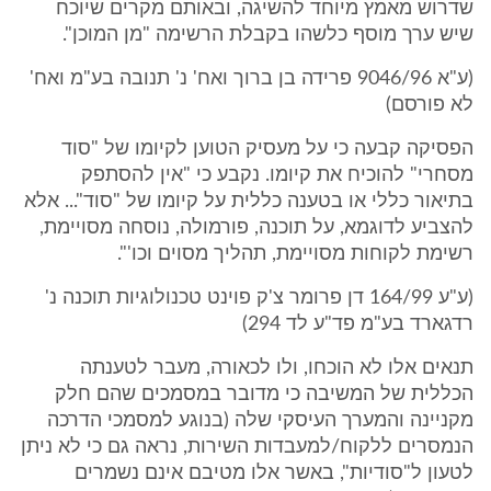
שדרוש מאמץ מיוחד להשיגה, ובאותם מקרים שיוכח
שיש ערך מוסף כלשהו בקבלת הרשימה "מן המוכן".
(ע"א 9046/96 פרידה בן ברוך ואח' נ' תנובה בע"מ ואח'
לא פורסם)
הפסיקה קבעה כי על מעסיק הטוען לקיומו של "סוד
מסחרי" להוכיח את קיומו. נקבע כי "אין להסתפק
בתיאור כללי או בטענה כללית על קיומו של "סוד"... אלא
להצביע לדוגמא, על תוכנה, פורמולה, נוסחה מסויימת,
רשימת לקוחות מסויימת, תהליך מסוים וכו'".
(ע"ע 164/99 דן פרומר צ'ק פוינט טכנולוגיות תוכנה נ'
רדגארד בע"מ פד"ע לד 294)
תנאים אלו לא הוכחו, ולו לכאורה, מעבר לטענתה
הכללית של המשיבה כי מדובר במסמכים שהם חלק
מקניינה והמערך העיסקי שלה (בנוגע למסמכי הדרכה
הנמסרים ללקוח/למעבדות השירות, נראה גם כי לא ניתן
לטעון ל"סודיות", באשר אלו מטיבם אינם נשמרים