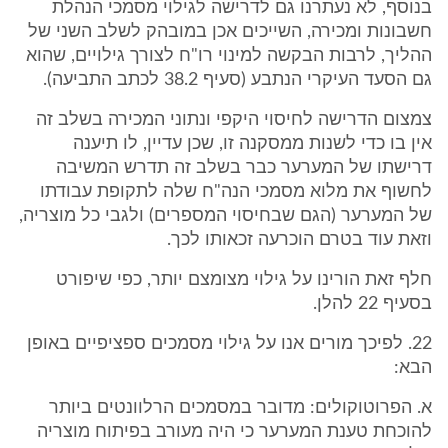
בנוסף, לא נעתרנו גם לדרישה לגילוי מסמכי הנהלת
חשבונות ומכירה, השייכים אכן במובהק לשלב השני של
ההליך, לרבות הבקשה למינוי רו"ח לצורך גילויים, שהוא
גם הסעד העיקרי הנתבע (סעיף 38.2 לכתב התביעה).
צמצום הדרישה לחיסוי היקפי ונתוני המכירה בשלב זה
אין בו כדי לשנות ממסקנה זו, שכן עדיין, לו תיענה
דרישתו של המערער כבר בשלב זה תדרש המשיבה
לחשוף את מלוא מסמכי הנה"ח שלה לתקופת עבודתו
של המערער (הגם שבחיסוי המספרים) ולגבי כל מוצריה,
וזאת עוד בטרם הוכרעה זכאותו לכך.
חלף זאת הורינו על גילוי מצומצם יותר, כפי שיפורט
בסעיף 22 להלן.
22. לפיכך מורים אנו על גילוי מסמכים ספציפיים באופן
הבא:
א. הפרוטוקולים: מדובר במסמכים הרלוונטים ביותר
להוכחת טענת המערער כי היה מעורב בפיתוח מוצריה