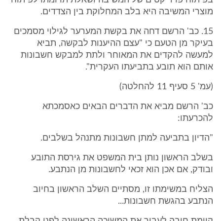
בפיתוח פרוייקטים של המשיבה ושאלת תרומתו לפיתוח
מוצרי המשיבה היא בלב המחלוקת בין הצדדים.
15. כב' הרשם דחה את בקשת המערער לגילוי מסמכים
בעיקר מן הטעם כי "עצם ההיענות לבקשה, תביא
למעשה להקדים את המאוחר ולתת למבקש חשבונות
אותם הוא תובע בתביעתו העקרית".
(עמ' 5 סעיף 11 להחלטה)
כב' הרשם מביא את הדברים הבאים כאסמכתא
להכרעתו:
"הדיון בתביעה למתן חשבונות מתנהל בשלבים.
בשלב הראשון נותן בית המשפט את גירסת התובע
ובודק, אם אכן הוא זכאי לחשבונות מן הנתבע.
הצליח במשימתו זו, מסתיים השלב הראשון בחיוב
הנתבע בהגשת חשבונות...