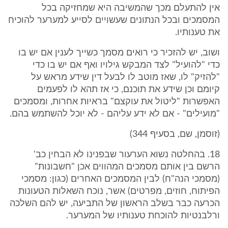
אין להתעלם מכך שהמשיבה היא שמחזיקה בכל
המסמכים ובכל הנתונים שעשויים לסייע למערער להוכיח
את טענותיו.
ושוב, יש להזכיר כי רואים מסמך כשייך לענין אם יש בו
כדי "להועיל" לצד המבקש גילויו ואף אם יש בו כדי
"להזיק" לו, שאז מוטב לו לבעל דין שידע מראש על
קיומם וכן שידע את תוכנם, כי אז תהא לו לפעמים
האפשרות "ליטול את עוקצם" בראיות אחרות, ומסמכים
"מועילים" - אם לא ידע עליהם - לא יוכל להשתמש בהם.
(זוסמן, שם, בסעיף 344)
18. בהחלטה נשוא הערעור שבפנינו לא הבחין כב'
הרשם בין אותם מסמכים המהווים אכן "חשבונות"
(מסמכי הנה"ח) לבין המסמכים האחרים (כגון: מסמכי
הפיתוח, חוזים, מפרטים) אשר, נוכח השאלות הטעונות
הכרעה כבר בשלב הראשון של התביעה, יש להם השלכה
ורלבנטיות להוכחת טענותיו של המערער.