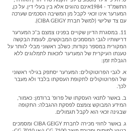
ט. הליכי גילוי מסמכים לפי תקנות סדר הדין האזרחי,
התשמ"ד - 1984אינם נהוגים אלא בין בעלי דין. על כן,
המערער אינו זכאי לקבל מן המשיבה הסכמים שערכה
עם צד שלישי (למשל חברת CIBA GEIGY).
11. במסגרת הדיון שקויים בפנינו צמצם ב"כ המערער
דרישותיו לגבי המסמכים המבוקשים, לעומת הבקשה
המקורית במספר נקודות; כשלב ראשוני מבלי לוותר על
טענתו העיקרית של המערער לזכאות לתמלוגים ללא
הגבלת זמן:
א. לגבי הפרוטוקולים: המערער יסתפק בגילוי ראשוני
של הפרוטוקולים לתקופת העסקתו בלבד ולא מעבר
לכך.
ב. באשר לתנאי העסקתו של פרופ' ברודמן: כאמור,
המידע המבוקש צומצם לפסקת ההגבלה: התקופה
שבגינה זכאי הוא לקבל תגמולים.
ג. באשר לחוזי מכירה לחברת CIBA GEIGY ומסמכים