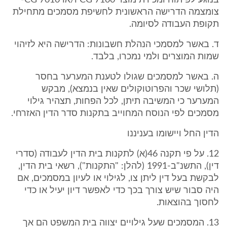
בנוגע לפיתוח ומכירת מוצר CG 7100 ו/או CG 7010-
צומצמה הדרישה הראשונית לחשיפת מסמכים מתחילת
תקופת העבודה לסיומה.
ד. באשר למסמכי הנהלת חשבונות: הדרישה היא לזיהוי
שמות המוצרים ולמי נמכרו, בלבד.
ה. באשר למסמכים שגולו לטענת המערער בחסר
(תלושי שכר והפרוטוקולים שאין בנמצא), מבקש
המערער כי המשיבה תיתן, לכל הפחות, תצהיר גילוי
מסמכים לפי הנוסח המחוייב בתקנות סדר הדין האזרחי.
הדין החל ויישומו בעניננו
12. על פי תקנה 46(א) לתקנות בית הדין לעבודה (סדרי
דין), התשנ"ב-1991 (להלן: "התקנות"), רשאי בית הדין,
לבקשת בעל דין ליתן צו, לגילוי או לעיון במסמכים, אם
היה סבור שיש צורך בכך כדי לאפשר דיון יעיל או כדי
לחסוך בהוצאות.
13. המסמכים שעל גילויים יצווה בית המשפט הם אך