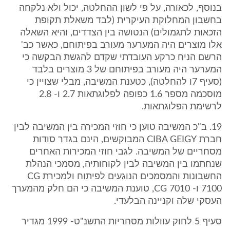
בנוסף, לכאורה, על פי לשון ההחלטה, יכול ולא נלקחה
בחשבון המחלוקת העיקרית (לבד משאלת תקופת
הזכאות לתגמולים) הנטושה בין הצדדים, והיא השאלה
אלו מוצרים היה המערער מעורב בפיתוחם, כאשר כב'
הרשם הניח כרקע העובדתי שקדם להגשת הבקשה כי
המערער היה מעורב בפיתוחם של 3 מוצרים בלבד
(סעיף 7ו להחלטה), כטענת המשיבה, מבלי שצויין כי
מוסכמה מספר 1.6 כפופה לפלוגתאות 2.7 ו- 2.8
לרשימת הפלוגתאות.
19. ב"כ המשיבה טוען כי חוזי המכירה בין המשיבה לבין
חברת CIBA GEIGY המבוקשים, הינם בגדר סודות
מסחריים של המשיבה. לגבי חוזי המכירות האחרים
שנחתמו בין המשיבה לבין לקוחותיה, מסמכי הנהלת
החשבונות והמסמכים הנוגעים לפיתוח ולמכירת CG
7100 ו- CG 7010, טוענת המשיבה כי הם חלק מהמערך
העסקי שלה וקניינה הבלעדי.
סעיף 5 לחוק עוולות מסחריות התשנ"ט- 1999 מגדיר