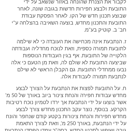
לקבור את הצנרת שהונחה באזור שנשאב על ידי
התובעת ולבצע חפירות חדשות בגובה שונה, לאחר
שבוצע תכנון חדש של הקו. לאחר הפסקת עבודת
התובעת והתכנון מחדש, בוצעה השאיבה בהצלחה ע"י
חב' ב. קוטיק בע"מ.
ז. הנתבעת אינה מכחישה את העובדה כי לא שילמה
לתובעת תמורה כספית, וזאת לנוכח מחדליה ועבודתה
הלקוייה של התובעת. אף בגין העבודות הנוספות
שביצעה התובעת לא שולם לה, וזאת מן הטעם כי אלה
נבעו ממחדלי התובעת. גם הקבלן הראשי לא שילם
לנתבעת תמורה לעבודות אלה.
ח. על התובעת לפצות את הנתבעת על הצורך לבצע
מחדש עבודות חפירה והנחת צינור ביוב באורך של 50 מ'
אשר בוצעו על ידי הנתבעת אך ירדו לטמיון נוכח רטיבות
הקרקע. בנוסף, נוצר עקב התכנון מחדש צורך לבצע
מחדש חפירות והנחת צינורות בקטע קודם שנחפר והונח
על ידי הנתבעת, באורך 250 מ', וזאת לצורך התאמת
גובה ושיפוע לתכנון החדש. בסה"כ עמדו הפסדי הנתבעת