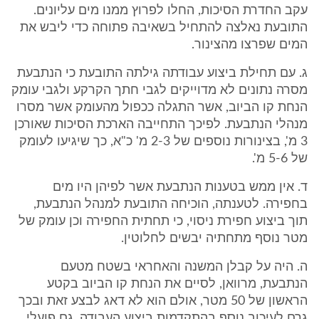
עקב החדרת הסיכות, החלו לפרוץ ממנו מים עליונים.
התובעת נאלצה להתחיל בשאיבה פתוחה כדי ליבש את
המים שפרצו מהצינור.
ג. עם תחילת ביצוע עבודתה גילתה התובעת כי הנתבעת
מסרה נתונים לא מדוייקים לגבי חתך הקרקע ולגבי עומק
הנחת קו הביוב, אשר התגלה ככפול מהעומק אשר מסרו
מנהלי הנתבעת. לפיכך התחייבה הארכת הסיכות שאורכן
3 מ', בצינורות נוספים של 2-3 מ' כ"א, כך שיגיעו לעומק
של 5-6 מ'.
ד. אין ממש בטענות הנתבעת אשר לפיהן היו מים
בחפירה. לטענתה, הוכיחה התובעת למנהל הנתבעת,
תוך ביצוע חפירת ניסוי, כי תחתית החפירה וכן עומק של
מטר נוסף מתחתיה יבשים לחלוטין.
ה. היה על קבלן המשנה והאחראי בשטח מטעם
הנתבעת, מרוואן, לסיים את הנחת קו הביוב בקטע
הראשון של 50 מטר, אולם הוא לא דאג לבצע זאת ובכך
גרם לעיכוב נוסף בהתקדמות ביצוע העבודה. גם פועלי