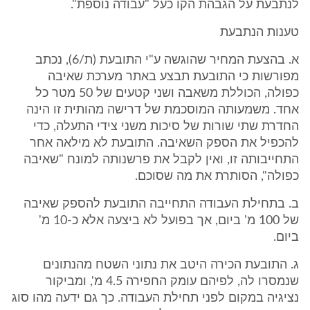
לנתבעת על הגבהת הקו כעל "עבודה נוספת".
טענות הנתבעת
א. בהצעת המחיר שהוגשה ע"י התובעת (ת/6), נכתב
מפורשות כי התובעת תבצע באתר מערכת שאיבה
כפולה, הכוללת משאבה ושני קטעים של 50 מטר כל
אחד. משמעותה המוסכמת של דרישה מהותית זו הינה
החדרת שתי שורות של סיכות משני צידי התעלה, כדי
להכפיל את הספק השאיבה. התובעת לא מילאה אחר
התחייבותה זו, ואין לקבל את פרשנותה למונח "שאיבה
כפולה", הסותרת את מה שסוכם.
ב. בתחילת העבודה התחייבה התובעת להספק שאיבה
של 100 מ' ביום, אך בפועל לא ביצעה אלא כ-10 מ'
ביום.
ג. התובעת הכירה היטב את נתוני השטח מהנתונים
שנמסרו לה, לפיהם עומק החפירה 4.5 מ', ומביקור
נציגיה במקום לפני תחילת העבודה. כך גם ידעה מהו סוג