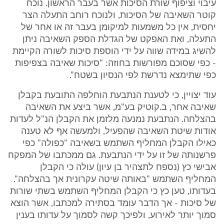
עיבוי וציפוף שורת הסיכות אשר בעבר הראשון. נוכח
קוטר השאיבה של הסיכות, ולנוכח רוחב התעלה הצר
יחסית, אין כל משמעות למיקומן בעבר זה או אחר של
התעלה, ואת האפקט של הגדלת הספק השאיבה ניתן
להשיג במידה שווה על ידי הוספת סיכות לשורה הקיימת
- כפי שסוכם מפורשות בחוזה: "סיכות שאיבה בצפיפות
כפי שתימצא נדרשת לפי הנסיון בשטח".
עוד יצויין, כי לטענת הנתבעת הוחלפה התובעת בקבלן
שאיבה אחר, ב.קוטיק בע"מ, אשר ביצע את השאיבה
בהצלחה. הנתבעת נמנעה מלזמן את הקבלן הנ"ל לעדות
אודות שיטת השאיבה שהפעיל, ולמעשה אף לא טענה
כאילו הקבלן המחליף השתמש בשאיבה "כפולה" כפי
פרשנותה של זו על ידי הנתבעת. גם ממכתבו של המפקח
אבישי כץ (נספח לתצהיר בן עיון) עולה כי הקבלן
המחליף השתמש "באותה שיטה עקרונית אך בהצלחה".
בעדותו, טען כץ כי הקבלן המחליף השתמש בשתי שורות
של סיכות - אך הדבר עומד בסתירה למכתבו, אשר הוצא
סמוך יותר לאירוע, ולפיכך קשה לסמוך על עדותו בענין