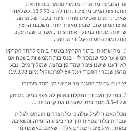
עד התביעה מר אריה מרמרי מתאר בעדותו את
התפרצות המים מהצינור, תחילה ב-13.9.93, כשלאחר
שאיבת המים ואטימת פתח הצינור בסכר של אדמה,
פרצו המים שוב, שבוע מאוחר יותר, משכבת החצץ
שהיתה מונחת במעלה אותו צינור, אשר נחשפה עקב
התקדמות החפירה על ידי מרוואן .
"... מה שראיתי בתוך הקרקע בשטח ביחס לחתך הקרקע
המשוער כפי שנמסר לי - בנסיבות הממשיות בשטח אנו
לא ידענו שישנו צינור שמדופן בחצץ, שמוליך מים ונבע
מרגע שנפרץ הסכר". (עמ' 54 לפרוטוקול מיום 19.3.98)
יצויין כי גם עד ההגנה מר אבישי כץ, מסר בעדותו:
"...במהלך העבודה נתקלנו באופן לא צפוי במים בעומק
של 3.5-4 מטר בזמן שהנחנו את קו הביוב...".
מכל האמור לעיל עולה כי כל הצדדים הופתעו לגלות
עובדות בלתי צפויות תוך כדי ביצוע החפירה והשאיבה
באתר, ואילוצים חיצוניים אלה - שאינם באשמת מי