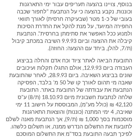
בנוסף, צויינו בהצעה תעריפים עבור ימי התארגנות
וכוננות. נקבע בהצעה כי על הנתבעת "לחפור שכבה
בעובי של כ-1 מטר (שבעיקרה חרסית) לאורך תוואי
החפירה המיועד, על מנת להקל את החדרת הסיכות
ולמנוע ככל האפשר את סתימתן בחרסית". הנתבעת
קיבלה את ההצעה וביום 9.9.93 השיבה במכתב קיבול
(ת/7, להלן, ביחד עם ההצעה: החוזה).
התובעת הביאה לאתר ציוד וכח אדם והחלה בביצוע
העבודה ביום 12.9.93, אולם התגלו תקלות ועיכובים
שונים בביצוע השאיבה. ביום 28.9.93, לאחר שהתובעת
שאבה מי תהום לאורך קו של 50 מ' בלבד, הפסיקה
הנתבעת את עבודתה של התובעת באתר. התובעת
שלחה לנתבעת חשבונית מיום 18.10.93 (ת/8) ע"ס
42,120 ₪ (כולל מע"מ), המבוססת על חישוב 11 ימי
שאיבה, 4 ימי המתנה (כוננות) והוצאות התארגנות
מוסכמות בסך 1,000 ₪ (ת/9), אך הנתבעת מאנה לשלם
לתובעת את התשלום הנדרש ממנה, או תשלום כלשהו.
לפיכך תבעה התובעת בסד"מ את התשלום המוסכם