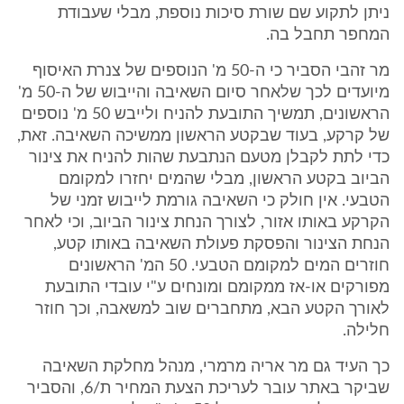
ניתן לתקוע שם שורת סיכות נוספת, מבלי שעבודת
המחפר תחבל בה.
מר זהבי הסביר כי ה-50 מ' הנוספים של צנרת האיסוף
מיועדים לכך שלאחר סיום השאיבה והייבוש של ה-50 מ'
הראשונים, תמשיך התובעת להניח ולייבש 50 מ' נוספים
של קרקע, בעוד שבקטע הראשון ממשיכה השאיבה. זאת,
כדי לתת לקבלן מטעם הנתבעת שהות להניח את צינור
הביוב בקטע הראשון, מבלי שהמים יחזרו למקומם
הטבעי. אין חולק כי השאיבה גורמת לייבוש זמני של
הקרקע באותו אזור, לצורך הנחת צינור הביוב, וכי לאחר
הנחת הצינור והפסקת פעולת השאיבה באותו קטע,
חוזרים המים למקומם הטבעי. 50 המ' הראשונים
מפורקים או-אז ממקומם ומונחים ע"י עובדי התובעת
לאורך הקטע הבא, מתחברים שוב למשאבה, וכך חוזר
חלילה.
כך העיד גם מר אריה מרמרי, מנהל מחלקת השאיבה
שביקר באתר עובר לעריכת הצעת המחיר ת/6, והסביר