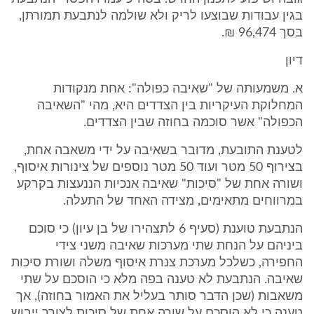
בגין עבודות שבוצעו לריק ולא שולמה לנתבעת תמורתן,
בסך 96,474 ₪.
דיון
א. משמעותה של "שאיבה כפולה": אחת מנקודות
המחלוקת העיקריות בין הצדדים היא, מהי "השאיבה
הכפולה" אשר סוכמה בחוזה שבין הצדדים.
לטענת התובעת, מדובר בשאיבה על ידי משאבה אחת,
בצירוף 50 מטר ועוד 50 מטר נוספים של צינורות איסוף,
ושורה אחת של "סיכות" שאיבה אנכיות הננעצות בקרקע
במרווחים מתאימים, מצידה האחד של התעלה.
הנתבעת טוענת (סעיף 6 לתצהירו של בן עיון) כי סוכם
ביניהם על הנחת שתי מערכות שאיבה משני צידי
החפירה, כשלכל מערכת צנרת איסוף משלה ושורת סיכות
שאיבה. הנתבעת לא טענה בפה מלא כי הוסכם על שתי
משאבות (שכן הדבר סותר בעליל את האמור בחוזה), אך
טענה כי לא הוסכם על שורה אחת של סיכות לצורך ייבוש