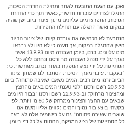
ואכן, עם הגעת התובעת לאתר ותחילת החדרת הסיכות,
התגלו לצדדים עובדות חדשות, כאשר תוך כדי החדרת
הסיכות, התפרצו מים עליונים מתוך צינור ביוב ישן שהיה
במקום ואשר התגלה עם תחילת החפירות.
הנתבעת לא הכחישה את עובדת קיומו של צינור הביוב
הישן שהתגלה במקום, אך טענה כי לא היו ולא נבראו
מים עליונים. ברם, ביומן העבודה מיום 13.9.93 אשר
נערך על ידי מנהל העבודה מר ורסנו ונחתם ללא כל
הסתייגות על ידי נציג המפקח באתר נכתב מפורשות כי:
"בעקבות עיבוי מערך הסיכות הסתבר לנו שמתוך צינור
הביוב זרמו מים רבים. המים נשאבו שאיבה פתוחה". ביום
20.9.93 רשם ורסנו "לפי טענתי המים באים מהחצץ
ומהצינור מרחוק", וב-22.9.93 רשם ורסנו "בבור היו מים
שבאים עם החצץ והצינור ממרחק של 80 מ' ויותר, לפי
בקשתי בוצע בור נמוך והמים נקווים אליו ומשם אנו
שואבים שאיבה פתוחה". גם על רישומים אלה לא באה
כל הסתייגות של נציג המפקח, החתום על כל דף ביומן.