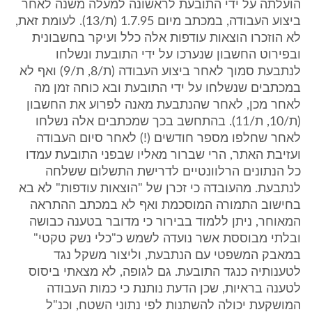
הועלתה על ידי התובעת לראשונה למעלה משנה לאחר
ביצוע העבודה, במכתב מיום 1.7.95 (ת/13). לעומת זאת,
לא הוזכרו הוצאות עודפות אלה כלל ועיקר בחשבונית
ובפירוט החשבון שנערכו על ידי התובעת ונשלחו
לנתבעת סמוך לאחר ביצוע העבודה (ת/8, ת/9) ואף לא
במכתבים שנשלחו על ידי התובעת ובא כוחה זמן מה
לאחר מכן, לאחר שהנתבעת מאנה לפרוע את החשבון
(ת/10, ת/11). בהתחשב בכך שמכתבים אלה נשלחו
לאחר שחלפו מספר חודשים (!) לאחר סיום העבודה
ועזיבת האתר, הרי שברור מאליו שבפני התובעת עמדו
כל הנתונים הרלוונטיים לדרישת התשלום ששלחה
לנתבעת. מהעובדה כי זכרן של "הוצאות עודפות" לא בא
בחישוב התמורה המוסכמת ואף לא במכתב ההתראה
המאוחר, ניתן ללמוד בבירור כי מדובר בטענה כבושה
ובלתי מבוססת אשר נועדה לשמש כ"כלי נשק טקטי"
במאבק המשפטי עם הנתבעת, וליצור משקל נגד
לטענותיה כנגד התובעת. גם לגופה, לא מצאתי ביסוס
לטענה בראיות, שכן הדעת נותנת כי כמות העבודה
המושקעת יכולה להשתנות לפי נתוני השטח, וכנ"ל