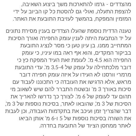
מהצדדים - גרמו להתארכות משך ביצוע השאיבה,
להצפת התעלה, ואולי גם להסטת כל קו הביוב על ידי
המזמין והמפקח, בהמשך לעזיבת התובעת את האתר.
טענה הדדית נוספת שהעלו הצדדים בענין מסירת נתונים
על יד הנתבעת היתה לענין עומק החפירה ואורך הסיכות
המתחייב ממנו. בן עיון טען כי מסר לנציג התובעת
בביקור המקדים, והוא אף ראה במו עיניו, כי עומק
החפירה הוא 4.5 מ'. לעומת זאת העיד המפקח כץ כי
דובר מלכתחילה על עומק של 3.5-4 מ'. עדי התובעת
מרמרי וורסנו לא העידו על איזה עומק חפירה דובר
מראש, אלא הדגישו את העובדה כי התכוננו לעבוד עם
סיכות באורך 3 מ' ובשטח התברר להם שיש לשאוב מי
תהום עד לעומק של 6 מ'. לצורך כך נדרשו להאריך את
הסיכות של 3 מ', שהובאו לאתר, בסיכות נוספות של 3 מ',
דבר שהצריך זמן ועיכב את בתקדמות העבודה, וכן לעבות
את השורה בסיכות נוספות של 5 ו-6 מ' אותן הביאו
לאתר ממחסן הציוד של התובעת בחדרה.