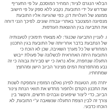
הבלאי הנגרם לציוד; המחיר המוסכם, על פי התעריף
שנדרש על ידי התובעת, נקבע ללא ספק על פי חישוב
ממוצע של העלויות דנן, כפי שהגיעה אליו התובעת
מנסיונה המצטבר באתרי עבודה שונים. לפיכך הנני דוחה
את התביעה בגין ההוצאות העודפות.
ו. לעניין התביעה שכנגד: לא מצאתי תימוכין לטענותיה
של הנתבעת בדבר אחריותה של התובעת בגין התכנון
המחודש של כל מערך השאיבה, שכן לא הוכח כי
התובעת היתה האחראית לכשלונה של פעולת ייבוש
התעלה שנחפרה, אלא נראה כי יש סבירות גבוהה כי זה
נבע מהתפרצות המים מצינור הביוב הישן ומהחצץ
שמתחתיו.
יתרה מזו, הטענות לפיהן נאלצו המזמין והמפקח לשנות
את התכנון הקודם ולחפור מחדש את תוואי הנחת צינור
הביוב, כדי ליצור שיפועים וגבהים חדשים, והקשר בין
צורך זה לבין הצפת התעלה שנשאבה ע"י התובעת, לא
הוכחו כדבעי.