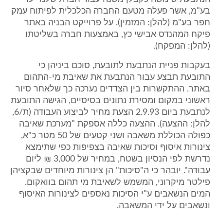
בע"מ, אשר פעלה מטעם החברה הכלכלית לפיתוח עמק
חפר בע"מ (להלן: המזמין). על פרוייקט הבניה באתר
פיקח המהנדס אבישי כץ, באמצעות חברה בשליטתו
(להלן: המפקח).
בעקבות פניית הנתבעת לתובעת, סוכם ביניהן כי
התובעת תבצע עבור הנתבעת את שאיבת מי-התהום
באתר. ההתקשרות בין הצדדים נערכה כך שלאחר סיור
ראשוני במקום ומסירת נתונים בסיסיים, הגישה התובעת
לנתבעת ביום 2.9.93 הצעת מחיר לביצוע העבודה (ת/6,
להלן: ההצעה). ההצעה כללה אספקת "מערכת שאיבה
כפולה הכוללת משאבה ושני קטעים של 50 מטר כ"א,
צינורות איסוף וסיכות שאיבה בצפיפות כפי שתימצא
נדרשת לפי הנסיון בשטח, במחיר של 3,000 ₪ ליום
עבודה". יובהר כי ה"סיכות" הן צינורות מיוחדים שבקציהן
פילטר מיקרוני, המשמש לשאיבת מי תהום בוואקום.
המים הנשאבים ע"י הסיכות נאספים לצינורות האיסוף
ונשאבים על ידי המשאבה.