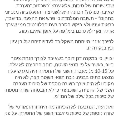
שתי שורות של סיכות, אלא ענה: "כשכתוב "מערכת
שאיבה כפולה", הכוונה היא לשני צידי התעלה. זה מנסיוני
בתחום" - תשובה המלמדת כי פרש את ההצעה, בדיעבד,
כראות עיניו ולא ביקש הסבר בעת הרלוונטית ממי שערך
אותה, ואף לא סיכם בעל פה על אופן שאיבה כזה.
לפיכך אינני מייחסת משקל רב לעדויותיהם של בן עיון
וכץ בנקודה זו.
יצויין, כי במקרה דנן דובר בשאיבה לצורך הנחת צינור
ביוב, כאשר על פי תנאי השטח, רוחב החפירה לא עלה
על 10-15 מ'. מעברה השני של החפירה היה מגרש עליו
נמצאו בתים בבניה. נוכח תוואי השטח הצר, לא היה
מקום ולא היה צורך בשורה נוספת של סיכות מעברה
השני של החפירה, ושוכנעתי כי לא הובטחה שורה נוספת
של סיכות בכל שלב של המו"מ.
זאת ועוד, הנתבעת לא הוכיחה מה היתרון התאורטי של
שורה נוספת של סיכות מהעבר השני של החפירה, על פני