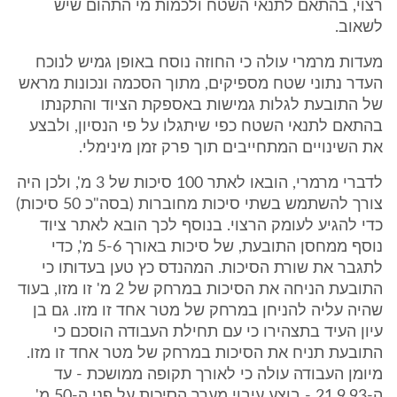
רצוי, בהתאם לתנאי השטח ולכמות מי התהום שיש
לשאוב.
מעדות מרמרי עולה כי החוזה נוסח באופן גמיש לנוכח
העדר נתוני שטח מספיקים, מתוך הסכמה ונכונות מראש
של התובעת לגלות גמישות באספקת הציוד והתקנתו
בהתאם לתנאי השטח כפי שיתגלו על פי הנסיון, ולבצע
את השינויים המתחייבים תוך פרק זמן מינימלי.
לדברי מרמרי, הובאו לאתר 100 סיכות של 3 מ', ולכן היה
צורך להשתמש בשתי סיכות מחוברות (בסה"כ 50 סיכות)
כדי להגיע לעומק הרצוי. בנוסף לכך הובא לאתר ציוד
נוסף ממחסן התובעת, של סיכות באורך 5-6 מ', כדי
לתגבר את שורת הסיכות. המהנדס כץ טען בעדותו כי
התובעת הניחה את הסיכות במרחק של 2 מ' זו מזו, בעוד
שהיה עליה להניחן במרחק של מטר אחד זו מזו. גם בן
עיון העיד בתצהירו כי עם תחילת העבודה הוסכם כי
התובעת תניח את הסיכות במרחק של מטר אחד זו מזו.
מיומן העבודה עולה כי לאורך תקופה ממושכת - עד
ה-21.9.93 - בוצע עיבוי מערך הסיכות על פני ה-50 מ'