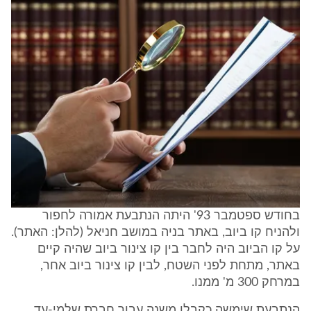
בחודש ספטמבר 93' היתה הנתבעת אמורה לחפור
ולהניח קו ביוב, באתר בניה במושב חניאל (להלן: האתר).
על קו הביוב היה לחבר בין קו צינור ביוב שהיה קיים
באתר, מתחת לפני השטח, לבין קו צינור ביוב אחר,
במרחק 300 מ' ממנו.
הנתבעת שימשה כקבלן משנה עבור חברת שלמי-עד