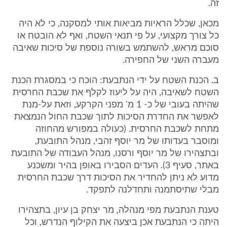
זה.
מכאן, שכלל הראיות מביאות אותי למסקנה, כי לא היה
כל צורך מקצועי, על פי תנאי השטח, ואף לא הובטח או
סוכם מראש, להשתמש בשורה נוספת של סיכות שאיבה
מעברה השני של החפירה.
ב. הכנת השטח על ידי הנתבעת: הוכח כי במסגרת הכנת
השטח לשאיבה, היה על ליעוז לקלף את שכבת החרסית
שהיתה בעובי של כ- 1 מ' מפני הקרקע, וזאת על-מנת
לאפשר את החדרת הסיכות לתוך שכבת החול הנמצאת
מתחת לשכבת החרסית. (כעולה במפורש מהחוזה
ומוסבר בעדותו של מר יוסף זהבי, מנהל התובעת,
ובתצהירו של מר יוסף ורסנו, מנהל העבודה של התובעת
באתר, סעיף 3). העדים הסבירו באופן בהיר ומשכנע
מדוע לא ניתן להחדיר את הסיכות דרך שכבת החרסית
מבלי שתיסתמנה ותחדלנה לתפקד.
טענת הנתבעת מפי מנהלה, מר יצחק בן עיון, בתצהירו
היתה כי הנתבעת אכן ביצעה את הקילוף הנדרש, וכל