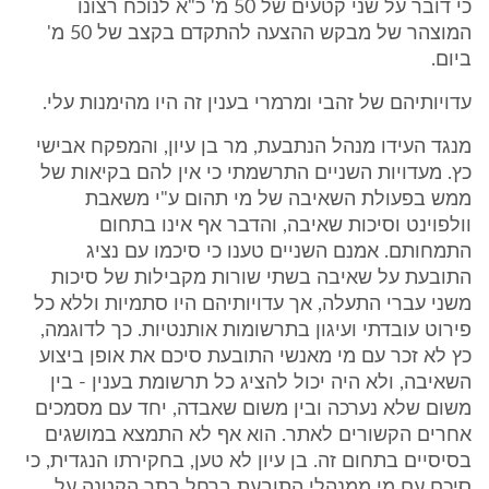
כי דובר על שני קטעים של 50 מ' כ"א לנוכח רצונו
המוצהר של מבקש ההצעה להתקדם בקצב של 50 מ'
ביום.
עדויותיהם של זהבי ומרמרי בענין זה היו מהימנות עלי.
מנגד העידו מנהל הנתבעת, מר בן עיון, והמפקח אבישי
כץ. מעדויות השניים התרשמתי כי אין להם בקיאות של
ממש בפעולת השאיבה של מי תהום ע"י משאבת
וולפוינט וסיכות שאיבה, והדבר אף אינו בתחום
התמחותם. אמנם השניים טענו כי סיכמו עם נציג
התובעת על שאיבה בשתי שורות מקבילות של סיכות
משני עברי התעלה, אך עדויותיהם היו סתמיות וללא כל
פירוט עובדתי ועיגון בתרשומות אותנטיות. כך לדוגמה,
כץ לא זכר עם מי מאנשי התובעת סיכם את אופן ביצוע
השאיבה, ולא היה יכול להציג כל תרשומת בענין - בין
משום שלא נערכה ובין משום שאבדה, יחד עם מסמכים
אחרים הקשורים לאתר. הוא אף לא התמצא במושגים
בסיסיים בתחום זה. בן עיון לא טען, בחקירתו הנגדית, כי
סיכם עם מי ממנהלי התובעת ברחל בתך הקטנה על