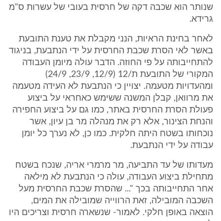
שנותר הוא שכבה דקה של חרסית בעובי של עשרות ס"מ
גרידא.
לאחר בחינת הראיות, הנני מקבלת את טענת התובעת
באשר לאי הסרת שכבת החרסית על ידי הנתבעת, בניגוד
להתחייבותה על פי החוזה. הדבר עולה מיומן העבודה
המקורי של התובעת ת/12 (12/9, 23/9, 24/9)
ומהעדויות מטעמה. יצויין כי הנתבעת לא העידה מטעמה
את מרוואן, קבלן המשנה ששימש כאחראי על ביצוע
פעולת הסרת החרסית באתר, כמו גם על ביצוע החפירה
והנחת הצינור, אלא רק את מנהלה מר בן עיון, אשר
נוכחותו בשטח היתה חלקית. כמו כן, לא נערך כל יומן
עבודה על ידי הנתבעת.
מעדותו של עד התביעה, מר מרמרי אריה, שנכח בשטח
מתחילת ביצוע העבודה, עולה כי הנתבעת לא מילאה
אחר התחייבותה בכך "... שהסרת שכבת החרסית מעל
השכבה המובילה, זאת הרווייה שמובילה את המים,
הוצאה באופן חלקי. לאמור- שנשארה חרסית וצריכים היו