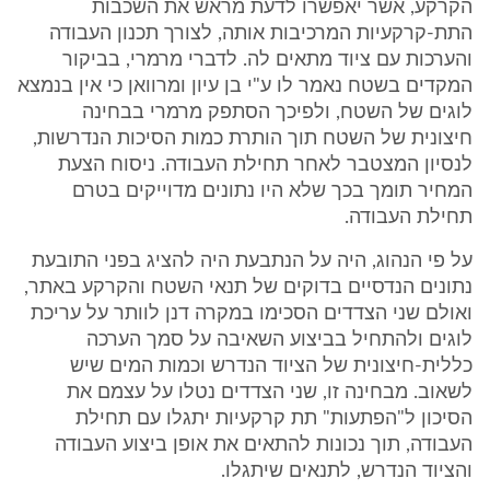
הקרקע, אשר יאפשרו לדעת מראש את השכבות
התת-קרקעיות המרכיבות אותה, לצורך תכנון העבודה
והערכות עם ציוד מתאים לה. לדברי מרמרי, בביקור
המקדים בשטח נאמר לו ע"י בן עיון ומרוואן כי אין בנמצא
לוגים של השטח, ולפיכך הסתפק מרמרי בבחינה
חיצונית של השטח תוך הותרת כמות הסיכות הנדרשות,
לנסיון המצטבר לאחר תחילת העבודה. ניסוח הצעת
המחיר תומך בכך שלא היו נתונים מדוייקים בטרם
תחילת העבודה.
על פי הנהוג, היה על הנתבעת היה להציג בפני התובעת
נתונים הנדסיים בדוקים של תנאי השטח והקרקע באתר,
ואולם שני הצדדים הסכימו במקרה דנן לוותר על עריכת
לוגים ולהתחיל בביצוע השאיבה על סמך הערכה
כללית-חיצונית של הציוד הנדרש וכמות המים שיש
לשאוב. מבחינה זו, שני הצדדים נטלו על עצמם את
הסיכון ל"הפתעות" תת קרקעיות יתגלו עם תחילת
העבודה, תוך נכונות להתאים את אופן ביצוע העבודה
והציוד הנדרש, לתנאים שיתגלו.