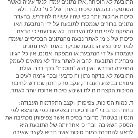
התובעת לא הוכיחה, אלו נתונים עמדו לנגד עיניה כאשר
הסתפקה בהבאת סיכות באורך של 3 מ' בלבד, ולא
סיכות ארוכות יותר כפי שהיו עשויות להידרש. בהעדר
נתונים ברורים שנמסרו לתובעת על ידי הנתבעת ו/או
המפקח לפני תחילת העבודה, לא שוכנעתי כי הבאת
סיכות של 3 מ' לאתר נבעה מהנתונים הבסיסיים שעמדו
לנגד עיני נציג התובעת שביקר באתר ו/או נתונים
שנמסרו על די הנתבעת או המפקח. אמנם, אין כל הגיון
מבחינת התובעת, להביא לאתר ציוד לא מתאים לעומק
החפירה הנדרש, ואין היא "חוסכת" בכך דבר. אולם,
התובעת לא בדקה נתון זה כדבעי ובכך גרמה לעיכוב
מסוים בביצוע העבודה, עקב פרק הזמן שנדרש לחיבור
הסיכות הקצרות זו לזו ושינוע סיכות ארוכת יותר לאתר.
ד. כמות הסיכות, צפיפותן וקצב התקדמות העבודה:
בחוזה נכתב כי "יונחו סיכות בצפיפות כפי שתמצא לפי
הנסיון בשטח". מדובר בסיכות אשר צפיפותן מכתיבה את
הספק השאיבה, וברי כי אחריותה של התובעת היא
לדאוג להחדרת כמות סיכות אשר תביא לקצב שאיבה