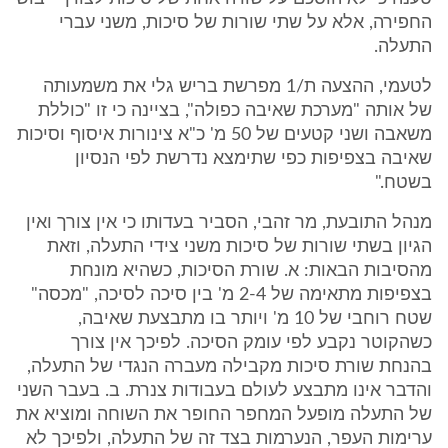
החפירה, אלא על שתי שורות של סיכות, משני עברי
התעלה.
לטעמי, ההצעה ת/1 מפרשת בריש גלי את משמעותה
של אותה "מערכת שאיבה כפולה", בציינה כי זו "כוללת
משאבה ושני קטעים של 50 מ' כ"א צינורות איסוף וסיכות
שאיבה בצפיפות כפי שתימצא נדרשת לפי הנסיון
בשטח."
מנהל התובעת, מר זהבי, הסביר בעדותו כי אין צורך ואין
הגיון בשתי שורות של סיכות משני צידי התעלה, וזאת
מהסיבות הבאות: א. שורת הסיכות, כשהיא מונחת
בצפיפות מתאימה של 2-4 מ' בין סיכה לסיכה, "מכסה"
שטח רוחבי של 10 מ' ויותר בו מתבצעת שאיבה,
כשהקוטר נקבע לפי עומק הסיכה. לפיכך אין צורך
בהנחת שורת סיכות מקבילה מעברה הנגדי של התעלה,
והדבר אינו מתבצע לעולם בעבודות צנרת. ב. בעבר השני
של התעלה מופעל המחפר החופר את השוחה ומוציא את
ערימות העפר, הנערמות בצד זה של התעלה, ולפיכך לא