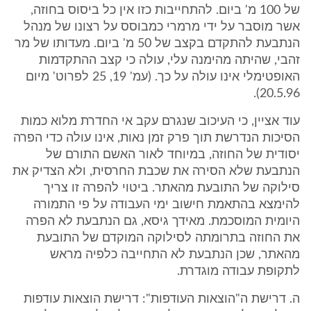
של 100 מ' ביום. להתחייבות כזו אין כל ביסוס בחוזה,
אשר מוסבר על ידי מרמרי כמבוסס על רצונו של מנהל
הנתבעת להתקדם בקצב של 50 מ' ביום. מעדותו של מר
זהבי, שהיתה מהימנה עלי, עולה כי קצב ההתקדמות
האופטימלי אינו עולה על כך. (עמ' 19, 25 לפרוט' מיום
20.5.96).
עוד אציין, כי העיכוב שנגרם עקב אי החדרת מלוא כמות
הסיכות הנדרשת תוך פרק זמן נאות, אינו עולה כדי הפרה
יסודית של החוזה, במיוחד לאור האשם התורם של
הנתבעת שלא הסירה את שכבת החרסית, ולא הצדיק את
סילוקה של התובעת מהאתר. ביטוי להפרה זו צריך
להימצא בהתאמת חישוב ימי העבודה על פי התמורה
היומית המוסכמת. מאידך גיסא, גם הנתבעת לא הפרה
את החוזה בתרומתה לסילוקה המוקדם של התובעת
מהאתר, שכן הנתבעת לא התחייבה כלפיה מראש
לתקופת עבודה מוגדרת.
ה. דרישת ה"הוצאות העודפות": דרישת הוצאות עודפות