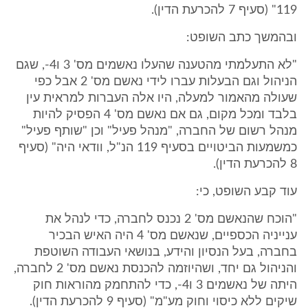
119" (סעיף 7 להכרעת הדין).
ובהמשך כתב השופט:
"לא התעלמתי מהטענה שהעלו נאשמים מס' 3 ו4-, שגם
הניהול וגם הבעלות עברו לידי נאשם מס' 2 אבל כפי
שעולה מהאמור למעלה, היו אלה העברות למראית עין
בלבד ומכל מקום, גם אם נאשם מס' 4 הפסיק להיות
מנהל רשום של החברה, "מנהל פעיל" וכן "שותף פעיל"
כמשמעות הביטויים בסעיף 119 הנ"ל, וודאי היה" (סעיף
8 להכרעת הדין).
עוד קבע השופט, כי:
"הוכח שהנאשם מס' 2 נכנס לחברה, כדי לנהל את
ענייניה הכספיים, שנאשם מס' 4 היה האיש הבכיר
בחברה, בעל הנסיון והידע, בנושאי העבודה השוטפת
והניהול גם יחד, ושהיוזמה להכנסת נאשם מס' 2 לחברה,
היתה של נאשמים 3 ו4-, כדי להתחמק מהוראות חוק
שיקים ללא כיסוי וחוק מע"מ" (סעיף 9 להכרעת הדין).