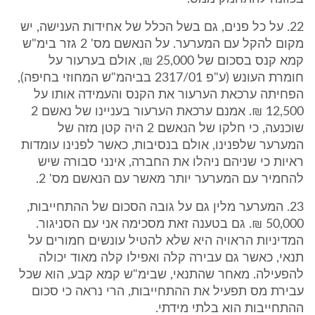
22. על כל פנים, גם בשל הכלל של אחידות הענישה, יש
מקום להקל עם המערער. על הנאשם מס' 2 גזר בימ"ש
קמא קנס בסכום של 25,000 ₪, אולם בערעור על
חומרת העונש (ע"פ 2317/01 בביהמ"ש המחוזי בחיפה),
הפחיתה ערכאת הערעור את הקנס והעמידה אותו על
12,500 ₪. אמנם ערכאת הערעור בעניינו של נאשם 2
שוכנעה, כי חלקו של הנאשם 2 היה קטן מזה של
המערער שלפנינו, אולם בנסיבות, כאשר לפנינו עומדות
ראיות כי שניהם ניהלו את החברה, אינני סבורה שיש
להחמיר עם המערער יותר מאשר עם הנאשם מס' 2.
23. המערער מלין גם על גובה הסכום של ההתחייבות,
50,000 ₪. גם בטענה זאת מסכימה אני עם הסניגור.
המדיניות הראויה היא שלא להטיל עונשים חמורים על
תנאי, כאשר גם עבירה קלה ואפילו קלה מאוד יכולה
להפעילה. מאחר שהתנאי, שבימ"ש קמא קבע, הוא שכל
עבירת מס תפעיל את ההתחייבות, הרי נראה כי סכום
ההתחייבות הוא בלתי מידתי.