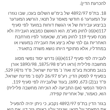
להכרעת הדין).
18. בת"פ 4892/97 של בימ"ש השלום בעכו, שבו נגזרו
על המערער 6 חודשי מאסר על תנאי, הורשע המערער
בביצוע עבירות של אי הגשת דוחות במועד לפי סעיף
117(א)(6) לחוק מע"מ. הוא הואשם כמבצע העבירה ולא
מכח סעיף 119 לחוק מע"מ, שכאמור לפיו מורחבת
האחריות גם למי שלא ביצע את העבירה במעשיו או
במחדליו, אלא מתוקף היותו נושא משרה בתאגיד.
לעבירה לפי סעיף 117(א)(6) נדרש יסוד נפשי מסוג
מחשבה פלילית (וראו רע"פ 1875/98, 1890/98 אורן
בנגב מתכות בע"מ ואח' נ' מדינת ישראל, פ"ד נד(4) 529,
בסעיף 9 לפסק הדין, רע"פ 26/97 לקס נ' מדינת ישראל,
פ"ד נב(2) 673, 690), בעוד שלעבירה לפי סעיף 119,
היסוד הנפשי (אם התביעה לא הוכיחה מחשבה פלילית)
הוא, כאמור, של אחריות קפידה.
בגזר הדין בת"פ 4892/97 נקבע, כי ניתן יהיה להפעיל
את המאסר על תנאי, שנגזר עליו באותו גזר דין, אם הוא