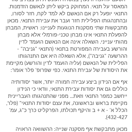
המאסר על תנאי. המחוקק ביקש ליתן לנאשם הזדמנות.
התנאי יופעל רק אם הנאשם לא למד לקח, חזר לסורו,
ובהתנהגותו הפלילית חזר ועבר את עבירת התנאי. מכאן
מתבקשות שתי מסקנות הנוגעות לעניינו: ראשית, המבחן
להפעלת התנאי אינו מבחן טכני-פורמלי אלא מבחן
מהותי ענייני. השאלה אינה אם הנאשם הועמד לדין
והורשע בעבירה המפורטת בתנאי (התנאי "גניבה" -
ההרשעה "גניבה"), אלא השאלה היא אם התנהגותו
הפלילית של הנאשם (עליה הועמד לדין והורשע) מקיימת
את היסודות של עבירת התנאי. כפי שפרופ' פלר אומר:
אף אם הנידון ביצע עבירה חמורה יותר, אשר יסודותיה
כוללים גם את יסודות עבירת התנאי, וודאי כי הנידון
ייחשב כמפר התנאי וזאת... מפני שהתנהגותו העבריינית
מקיימת בראש ובראשונה, את עצם יסודות התנאי" (פלר,
הכלל א' - א + ב והיקף תכולתו, הפרקליט כרך כ"ג, עמ'
432-427).
מכאן מתבקשת אף מסקנה שנייה: ההשוואה הראויה