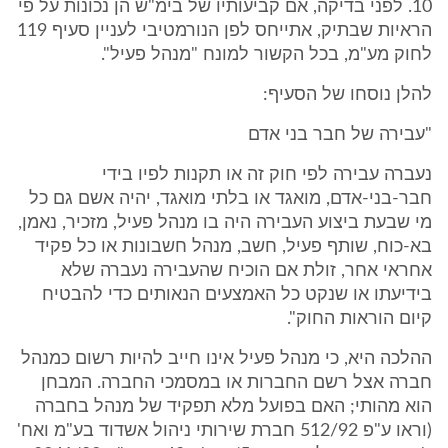
10. לפני בדיקה, אם קביעותיו של בימ"ש הן נכונות על פי
הראיות שבתיק, אתייחס לפן הנורמטיבי לעניין סעיף 119
לחוק מע"מ, בכל הקשור למונח "מנהל פעיל".
להלן נוסחו של הסעיף:
"עבירה של חבר בני אדם
נעברה עבירה לפי חוק זה או תקנות לפיו בידי
חבר-בני-אדם, מואגד או בלתי מואגד, יהיה אשם גם כל
מי שבעת ביצוע העבירה היה בו מנהל פעיל, מזכיר, נאמן,
בא-כוח, שותף פעיל, חשב, מנהל חשבונות או כל פקיד
אחראי אחר, זולת אם הוכיח שהעבירה נעברה שלא
בידיעתו או שנקט כל האמצעים הנאותים כדי להבטיח
קיום הוראות החוק".
ההלכה היא, כי מנהל פעיל אינו חייב להיות רשום כמנהל
חברה אצל רשם החברות או במסמכי החברה. המבחן
הוא מהותי; האם בפועל מלא תפקיד של מנהל בחברה
(וראו ע"פ 512/92 חברת שירותי ניהול אשדוד בע"מ ואח'