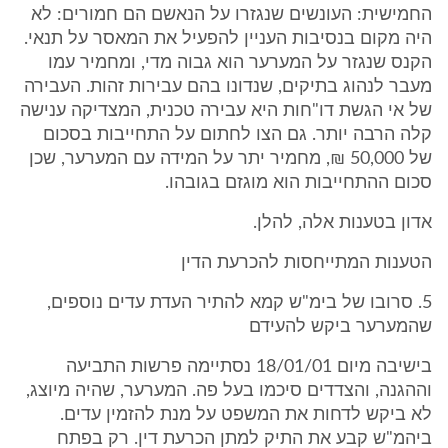
החמישית: העונשים שנגזרו על הנאשם הם חמורים: לא
היה מקום בנסיבות העניין להפעיל את המאסר על תנאי.
הקנס שנגזר על המערער הוא גבוה מדי, ומחמיר עמו
מעבר לנהוג בתיקים, שנדונו בהם עבירות זהות. העבירה
של אי הגשת דו"חות היא עבירה טכנית, המצדיקה ענישה
קלה הרבה יותר. גם הצו לחתום על התחייבות בסכום
של 50,000 ₪, מחמיר יתר על המידה עם המערער, שכן
סכום ההתחייבות הוא מוגזם בגובהו.
אדון בטענות אלה, להלן.
הטענות המתייחסות להכרעת הדין
5. סרובו של בימ"ש קמא להתיר העדת עדים נוספים,
שהמערער ביקש להעידם
בישיבה מיום 18/01/01 נסתיימה פרשות התביעה
וההגנה, והצדדים סיכמו בעל פה. המערער, שהיה מיוצג,
לא ביקש לדחות את המשפט על מנת להזמין עדים.
ביהמ"ש קבע את התיק למתן הכרעת דין. רק בפתח