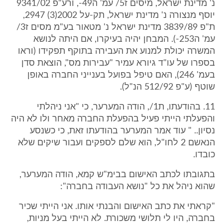
נ' מדינת ישראל, מיסים ז5/ עמ' ה49-, ורע"פ 9341/02
יוסף מנצורה נ' מדינת ישראל, תק-על 2002(3) 2947,
ת"פ 3839/89 מדינת ישראל נ' מטאור בע"מ מסים ז3/
עמ' ה253-). המבחן יהיה בעיקרו, אם היתה לנושא
המשרה יכולת למנוע את העבירה בתוקף תפקידו (וראו
בספרו של עו"ד גיורא עמיר "עבירות מס", הוצאת סדן
בעמ' 246), האם טיפל בפועל בענייני החברה באופן
שוטף (ע"פ 512/92 הנ"ל).
11. בהודעתו, ת1/, הודה המערער, כי "אני ניהלתי
והפעלתי הייתי פעיל בהפעלת החברה מאחר ולו לא היה
נסיון.. " עוד אמר המערער בהודעתו זאת, כי כשנסע
הנאשם 2 לחו"ל, הוא שלם לספקים ועבור שיקים שלא
כובדו.
בתגובתו לכתב האישום בבימ"ש קמא, הודה המערער,
שהוא ניהל את כל "נושא העבודה בחברה":
"קראתי את כתב האישום והבנתי אותו. אני הייתי שכיר
בחברה, היו לי תלושי משכורת. לא הייתי בעל מניות,