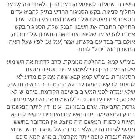
הישיבה, שנועדה לשימוע הכרעת הדין, ולאחר שהמערער
החליף סניגור, בקש הסניגור החדש בתיק להביא עדים
נוספים, את מעסיקו של הנאשם ואת נציג הבנק, שבו
החזיקה החברה את חשבון הבנק שלה. הסניגור בקש
אמנם להביא עד שלישי, את רואה החשבון של החברה,
אולם בד בבד עם בקשתו, אמר (עמ' 18 לפ') שעל רואה
החשבון הוא "יכול" לוותר.
בימ"ש קמא, בהחלטה מנומקת, סרב לדחות את השימוע
של הכרעת הדין כדי לשמוע עדים נוספים מטעם
הסניגוריה. בימ"ש קמא קבע ששה נימוקים מדוע לא
להעתר לבקשת המערער: לא היה מדובר בראיה חדשה,
שלא עמדה לפני המשיב בישיבה הקודמת. ביהמ"ש לא
שוכנע, כי יש בעדויות כדי "להשמיט את הקרקע מתחת
גרסת התביעה". יגרם בזבוז זמן ועינוי דין ליתר הנאשמים
בתיק ולמאשימה. גם הנאשמים האחרים יבקשו להביא
ראיות נוספות. הנאשם היה מיוצג. אין המדובר בחשש
ממשי לעיוות הדין, אלא בסברה של סניגור חדש, שהוא
יעשה "עבודה טובה יותר מקודמו". בימ"ש קמא סיכם