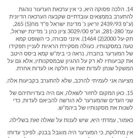
14. הלכה פסוקה היא, כי אין ערכאת הערעור נוהגת
להתערב בממצאים עובדתיים שקבעה הערכאה הדיונית
(ע"פ 2439/93 זריאן נ' מדינת ישראל פ"ד מח(5) 265,
עמ' 281-280, וע"פ 3029/00 ציון כהן נ' מדינת ישראל,
תק-על 2000(2) 1464). אינני סבורה, כי השופט קמא
טעה במסקנותיו. כעולה מסקירת הראיות לעניין תפקידו
של המערער בחברה, נראה כי בימ"ש קמא ביסס היטב
את קביעותיו לא רק על ההגיון שבמסקנותיו, אלא גם על
המשקל שנתן לעדות זאת או חלקה או לעדות אחרת.
מציעה אני לעמיתי להרכב, שלא להתערב בקביעות אלה.
15. כאן המקום לחזור לשאלה, אם היה בעדויותיהם של
שני העדים שהמערער לא הורשה להביאם לעדות, כדי
לשנות את מסקנותיו של ביהמ"ש.
כאמור, עמדתי היא, שיש לענות על שאלה זאת בשלילה.
אין מחלוקת, כי המערער היה מוגבל בבנק. לפיכך עדותו