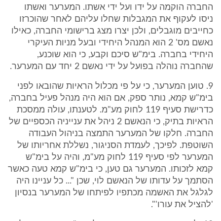
החברה הוקמה על ידו ועל ידי אשתו. המערער ואשתו
ניסו לעקוף את המגבלות שחלו עליהם לאחר שהוכרזו
כחייבים מוגבלים, ולכן יצרו מצג ברישומי החברה, כאילו
נאשם מס' 2 הוא המנהל היחידי ובעל מניות העיקרי
היחידי בחברה. בימ"ש סיכם וקבע, כי הוא שוכנע,
שהחברה נוהלה בפועל על ידי נאשם 2 יחד עם המערער.
9. טוען המערער, כי על פי מכלול הראיות שהובאו לפני
בימ"ש קמא, נותר ספק, אם הוא היה מנהל פעיל בחברה,
כדרישת סעיף 119 לחוק מע"מ. לטענתו, עולה ממסכת
הראיות בתיק, כי הנאשם 2 ניהל את ענייניה הכספיים של
החברה. חלקו של המערער התמצה בניהול העבודה
השוטפת. לפיכך, לעמדת הסניגור, נשללת אחריותו של
המערער לפי סעיף 119 לחוק מע"מ, והיה על בימ"ש
קמא לזכותו. המערער גם טען, כי בימ"ש קמא טעה כאשר
הסתמך על עדותו של הנאשם לוי, שכן "... כל עניינו היה
לגלגל את האשמה מכתפיו לפיתחו של המערער בנסיון
'להציל את עורו'".