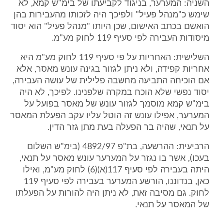
השניה: המערער, בניגוד לקביעתו של בימ"ש קמא, לא
שימש כ"מנהל פעיל" ולפיכך היה לזכותו מהעבירות בהן
הואשם בכתב האישום, שכן היותו "מנהל פעיל" הוא יסוד
מיסודות העבירה לפי סעיף 119 לחוק מע"מ.
השלישית: האחריות על פי סעיף 119 לחוק מע"מ היא
אחריות קפידה, ולא ניתן לגזור בגינה עונש מאסר, אלא
אם הוכיחה התביעה מחשבה פלילית של עושה העבירה,
יסוד נפשי שלא הוכח במקרה שלפנינו. לפיכך, לא היה
בימ"ש קמא מוסמך לגזור עונש של מאסר בפועל על
המערער, אפילו עונש זה הוטל עליו עקב הפעלת המאסר
על תנאי, שהיה בר הפעלה בעת מתן גזר הדין.
הרביעית: ההרשעה, בת"פ 4892/97 (בימ"ש השלום
בעכו), אשר בו נגזר על המערער עונש מאסר על תנאי,
היתה בעבירה לפי סעיף 117(א)(6) לחוק מע"מ, ואילו
כאן, בנדוננו, הורשע המערער בעבירה לפי סעיף 119
לחוק. גם מסיבה זאת, לא ניתן היה להורות על הפעלתו
של המאסר על תנאי.