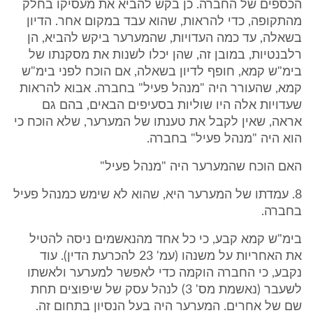
הכספים של החברה. כן בקש להביא את מעסיקו בחלק
מהתקופה, כדי להראות, שהוא עבד במקום אחר. הדיון
בשאלה, עד כמה העדויות, שהמערער ביקש להביא, הן
רלבנטיות, במובן זה, שהן יכלו לשנות את מסקנתו של
בימ"ש קמא, חופף לדיון בשאלה, אם הוכח לפני בימ"ש
קמא, שהעורר היה "מנהל פעיל" בחברה. אבוא להראות
שעדויות אלה היו שוליות בסעיפים הבאים, בהם גם
אראה, שאין לקבל את טענתו של המערער, שלא הוכח כי
הוא היה "מנהל פעיל" בחברה.
האם הוכח שהמערער היה "מנהל פעיל"
8. עמדתו של המערער היא, שהוא לא שימש כמנהל פעיל
בחברה.
בימ"ש קמא קבע, כי כל אחד מהנאשמים ניסה להטיל
את האחריות על משנהו (עמ' 23 להכרעת הדין). עוד
נקבע, כי החברה הוקמה כדי לאפשר למערער ולאשתו
לשעבר (נאשמת מס' 3) לנהל עסק של שיפוצים תחת
שם של אחרים. המערער היה בעל הנסיון בתחום זה.