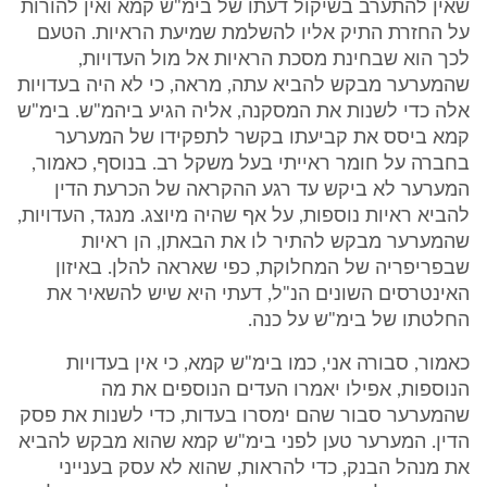
שאין להתערב בשיקול דעתו של בימ"ש קמא ואין להורות
על החזרת התיק אליו להשלמת שמיעת הראיות. הטעם
לכך הוא שבחינת מסכת הראיות אל מול העדויות,
שהמערער מבקש להביא עתה, מראה, כי לא היה בעדויות
אלה כדי לשנות את המסקנה, אליה הגיע ביהמ"ש. בימ"ש
קמא ביסס את קביעתו בקשר לתפקידו של המערער
בחברה על חומר ראייתי בעל משקל רב. בנוסף, כאמור,
המערער לא ביקש עד רגע ההקראה של הכרעת הדין
להביא ראיות נוספות, על אף שהיה מיוצג. מנגד, העדויות,
שהמערער מבקש להתיר לו את הבאתן, הן ראיות
שבפריפריה של המחלוקת, כפי שאראה להלן. באיזון
האינטרסים השונים הנ"ל, דעתי היא שיש להשאיר את
החלטתו של בימ"ש על כנה.
כאמור, סבורה אני, כמו בימ"ש קמא, כי אין בעדויות
הנוספות, אפילו יאמרו העדים הנוספים את מה
שהמערער סבור שהם ימסרו בעדות, כדי לשנות את פסק
הדין. המערער טען לפני בימ"ש קמא שהוא מבקש להביא
את מנהל הבנק, כדי להראות, שהוא לא עסק בענייני