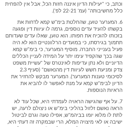
וכתב, כי "יעילות הדיון איננה חזות הכל, אבל אין להפחית
כלל מחשיבותה" (עמ' 22-21 לפ').
6. המערער טוען, שהחלטת בימ"ש קמא לדחות את
בקשתו להעיד עדים נוספים, גרמה לו עיוות דין ופגעה
בזכותו להוכיח את חפותו. הוא טוען, שאלו עדים שעדותם
תתמוך בגירסתו, כי במועדים הרלוונטיים הוא לא היה
פעיל בענייני החברה. מוסיף המערער, כי בימ"ש קמא
שגה בכך שהקפיד עימו יתר על המידה לעניין הכללים
הדיוניים ולא נתן עדיפות לאינטרס של "עשיית משפט
צדק ומניעת חשש לעיוות דין מהנאשם" (סעיף 2.3
לסיכומי טענות המערער). המערער מבקש להחזיר את
הדיון לבימ"ש קמא על מנת לאפשר לו להביא את
הראיות הנוספות.
7. על אף שהגישה הראויה לעמדתי היא, שכל עוד לא
הראה נאשם זלזול בהליכי בימ"ש או ניצולם לרעה, יש
לתת לו מלוא יומו בביהמ"ש, אפילו טעה וגרם לביטול
ישיבה או לאי מיצויה המלא, הרי שבמקרה זה דעתי היא,