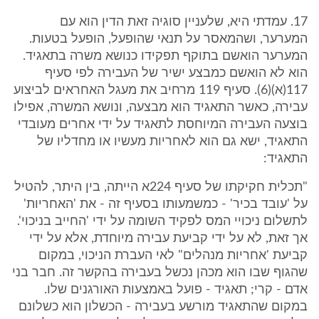
17. עמדתי היא, שלעניין סוגיה זאת הדין הוא עם
המערער, ושהמאסר על תנאי שהופעל, הופעל בטעות.
המערער הואשם בתוקף תפקידו כנושא משרה בתאגיד.
הוא לא הואשם כמבצע ישיר של העבירה לפי סעיף
117(א)(6). סעיף 119 מרחיב את מעגל האחראים לביצוע
עבירה, כאשר התאגיד הוא מבצעה, ונושא המשרה, אפילו
בוצעה העבירה המיוחסת לתאגיד על ידי אחרים מעובדי
התאגיד, ישא גם הוא לאחריות מעשיו או מחדליו של
התאגיד:
"תכלית חקיקתו של סעיף 224א הייתה, בין היתר, להטיל
על 'עובד בכיר' - כמשמעותו בסעיף זה - את 'האחריות'
לתשלום ניכויי המס לפקיד השומה על ידי 'החייב בניכוי'.
אך זאת, לא על ידי קביעת עבירה מיוחדת, אלא על ידי
קביעת 'אחריות מנהלים" לאי העברת הניכוי, במקום
שהגוף שבו הוא מכהן נכשל בעבירה בהקשר זה. חבר בני
אדם - קרי; תאגיד - פועל באמצעות האורגנים שלו.
במקום שהתאגיד מורשע בעבירה - הכשלון הוא כשלונם