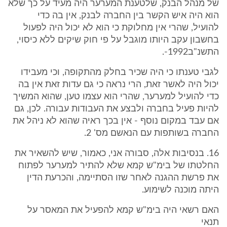
של מנהל הבנק, שלטענת המערער היה מעיד על כך שלא
הוא היה איש הקשר בין החברה לבנק, אין בה כדי
להועיל, שהרי אין מחלוקת כי הוא לא יכול היה לפעול
בחשבון עקב היותו מוגבל על פי חוק שיקים ללא כיסוי,
התשנ"ב1992-.
לגבי טענתו כי היה שכיר בחלק מהתקופה, וכי מעבידו
יכול היה לאשר זאת, הרי נראה כי גם עדות זאת אין בה
כדי להועיל למערער, שהרי הוא עצמו טען, שהוא המשיך
להיות פעיל בחברה ולבצע את העבודות עבורה. לכן, גם
אם עבד במקום נוסף - אין בכך ראיה שהוא לא ניהל את
החברה בשותפות עם הנאשם מס' 2.
16. בנסיבות אלה, סבורה אני, כאמור, שיש להשאיר את
החלטתו של בימ"ש קמא שלא להתיר למערער לפתוח
את פרשת ההגנה לאחר שזו הסתיימה, והכרעת הדין
היתה מוכנה לשימוע.
האם רשאי היה בימ"ש קמא להפעיל את המאסר על
תנאי