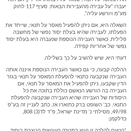
יעברו "על עבירה מהעבירות הבאות: סעיף 117 לחוק
מע"מ ויורשע עליה".
השאלה היא, אם ניתן להפעיל מאסר על תנאי, שייחד את
הפעלתו, לעבירה שהיא בעלת יסוד נפשי של מחשבה
פלילית, כאשר העבירה הנוספת שנעברה היא בעלת יסוד
נפשי של אחריות קפידה.
דעתי היא, שיש להשיב על כך בשלילה.
ההלכה קבעה, כי גם כאשר העבירה הנוספת איננה אותה
העבירה שנקבעה כתנאי להפעלת המאסר על תנאי בגזר
הדין שקבעו, ניתן להפעיל את המאסר על תנאי, אם
העבירה בה הורשע הנאשם כוללת בתוכה את כל
היסודות של העבירה שהיא העבירה שנקבעה להפעלת
התנאי. כב' השופט ברק כתוארו אז, כתב לעניין זה בע"פ
49/98, מסילתי נ' מדינת ישראל, פ"ד לד(3) 808,
כדלקמן:
"הטעם להלכה זו נעוץ במטרה העונשית הניצבת ביסוד