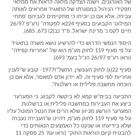
של האורגנים, וישנה הצדקה מלאה לראות את ממלאי
תפקידי הניהול במסגרתו של התאגיד אחראים לאותה
עבירה, אלא אם כן יוכיחו כי מתקיימים לגביהם 'פתחי
המילוט' הקבועים בסעיף 224א לפקודה" (רע"פ 26/97
חיים לקס נ' מדינת ישראל, פ"ד נב(2) 673, 685).
היסוד הנפשי הדרוש כדי להרשיע נושא משרה בתאגיד
על פי סעיף 119 לחוק מע"מ הוא של "אחריות קפידה"
(וראו רע"פ 26/97 הנ"ל בעמ' 693).
סעיף 22(ג) לחוק העונשין, התשל"ז1977- קובע ש"לענין
אחריות לפי סעיף זה, לא יידון אדם למאסר, אלא אם כן
הוכחה מחשבה פלילית או רשלנות".
התביעה בבימ"ש קמא לא ביקשה לקבוע, כי המערער
ביצע את העבירות במחשבה פלילית או ברשלנות.
המערער הורשע מכיוון שלא הרים את הנטל המוטל עליו
על פי סעיף 119 לחוק מע"מ, דהיינו ש"העבירה נעברה
שלא בידיעתו או שנקט כל האמצעים הנאותים כדי
להבטיח קיום הוראות החוק" (וראו עמ' 25 פסקה 11