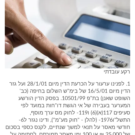
רקע עובדתי
1. לפנינו ערעור על הכרעת הדין מיום 28/1/01 ועל גזר
הדין מיום 16/5/01 של בימ"ש השלום בחיפה (כב'
השופט שאנן) בת"פ 10501/99. בפסק הדין הורשע
המערער בעבירה של אי הגשת דו"חות במועד לפי
סעיפים 117(א)(6) ו119- לחוק מס ערך מוסף,
התשל"ו1976- (להלן - "חוק מע"מ"), ודינו נגזר ל6-
חודשי מאסר על תנאי למשך שנתיים, לקנס כספי בסכום
של 25,000 ₪ או 100 ימי מאסר תמורתם, לחתימה על