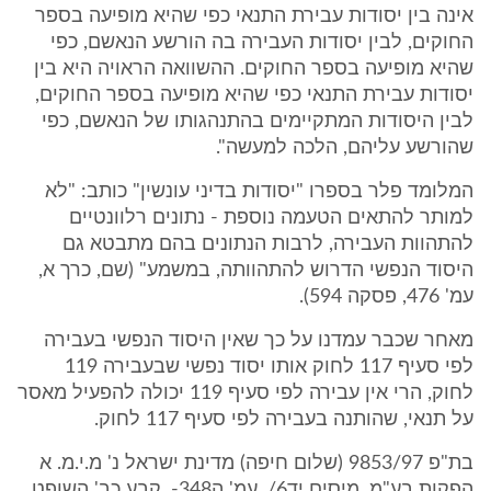
אינה בין יסודות עבירת התנאי כפי שהיא מופיעה בספר
החוקים, לבין יסודות העבירה בה הורשע הנאשם, כפי
שהיא מופיעה בספר החוקים. ההשוואה הראויה היא בין
יסודות עבירת התנאי כפי שהיא מופיעה בספר החוקים,
לבין היסודות המתקיימים בהתנהגותו של הנאשם, כפי
שהורשע עליהם, הלכה למעשה".
המלומד פלר בספרו "יסודות בדיני עונשין" כותב: "לא
למותר להתאים הטעמה נוספת - נתונים רלוונטיים
להתהוות העבירה, לרבות הנתונים בהם מתבטא גם
היסוד הנפשי הדרוש להתהוותה, במשמע" (שם, כרך א,
עמ' 476, פסקה 594).
מאחר שכבר עמדנו על כך שאין היסוד הנפשי בעבירה
לפי סעיף 117 לחוק אותו יסוד נפשי שבעבירה 119
לחוק, הרי אין עבירה לפי סעיף 119 יכולה להפעיל מאסר
על תנאי, שהותנה בעבירה לפי סעיף 117 לחוק.
בת"פ 9853/97 (שלום חיפה) מדינת ישראל נ' מ.י.מ. א
הפקות בע"מ, מיסים יד6/, עמ' ה348-, קבע כב' השופט