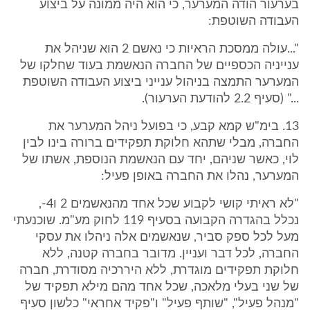
בערעור הודה המערער, כי הוא היה ממונה על ביצוע
העבודה השוטפת:
"...עולה ממסכת הראיות כי נאשם 2 הוא שניהל את
ענייניה הכספיים של החברה הנאשמת בעוד שחלקו של
המערער התמצה בניהול ענייני ביצוע העבודה השוטפת
..." (סעיף 2.2 להודעת הערעור).
13. בימ"ש קמא קבע, כי בפועל ניהל המערער את
החברה, מבלי שתהא חלוקת תפקידים ברורה בינו לבין
לוי, כאשר שניהם, יחד עם הנאשמת הנוספת, אשתו של
המערער, נהלו את החברה באופן פעיל:
"לא ראיתי קושי לקבוע שכל אחד מהנאשמים 2 ו4-,
נכלל בהגדרה הקבועה בסעיף 119 לחוק מע"מ. שוכנעתי
מעל לכל ספק סביר, שנאשמים אלה ניהלו את עסקי
החברה, לכל דבר ועניין. מדובר בחברה קטנה, ללא
חלוקת תפקידים מוגדרת, ללא היררכיה מסודרת, חברה
של שני בעלי מלאכה, שכל אחד מהם מילא תפקיד של
"מנהל פעיל", "שותף פעיל" ו"פקיד אחראי" כלשון סעיף