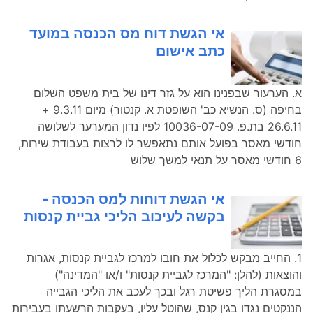
אי הגשת דוח מס הכנסה במועד
כתב אישום
א. הערעור שבפנינו הוא על גזר דינו של בית משפט השלום
בחיפה (ס. הנשיא כב' השופטת א. קנטור) מיום 9.3.11 +
26.6.11 בת.פ. 10036-07-09 לפיו נדון המערער לשלושה
חודשי מאסר בפועל אותם נתאפשר לו לרצות בעבודת שירות,
6 חודשי מאסר על תנאי למשך שלוש
אי הגשת דוחות למס הכנסה -
בקשה לעיכוב הליכי גביית קנסות
1. החייב מבקש לכלול את חובו למרכז לגביית קנסות, אגרות
והוצאות (להלן: "המרכז לגביית קנסות" ו/או "המדינה")
במסגרת הליך פשיטת רגל ובכך לעכב את הליכי הגבייה
הננקטים נגדו בגין קנס, שהוטל עליו, בעקבות הרשעתו בעבירות