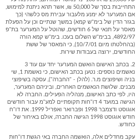
התחייבות בסך של 50,000 ₪, אשר תהא ניתנת למימוש,
אם המערער לא ימנע מלעבור עבירת מס כלשהי (כך
בגזר הדין של בימ"ש קמא) במשך שנתיים וכן על הפעלת
מאסר על תנאי של 6 חודשים, שהוטל על המערער בת"פ
4892/97, בבימ"ש השלום בעכו. בימ"ש קמא הורה
(בהחלטתו מיום 10/7/01), כי המאסר של ששת
החודשים, ירוצה בעבודות שירות.
2. בכתב האישום הואשם המערער יחד עם עוד 3
נאשמים נוספים: נטען בכתב האישום, כי נאשמת 1, שי
בניה ושיפוצים מ.ר. (להלן - "החברה"), עסקה בשיפוצי
מבנים. שלושת הנאשמים האחרים, וביניהם המערער,
היו, לפי כתב האישום, מנהליה הפעילים. החברה לא
הגישה במועד 4 דו"חות תקופתיים למע"מ עבור חודשים
אוגוסט ודצמבר 1998 ופברואר ואפריל 1999. את דו"ח
חודש אוגוסט 1998 הגישה החברה, אולם באיחור של
כחודש.
עקב מחדלים אלה, הואשמה החברה באי הגשת דו"חות