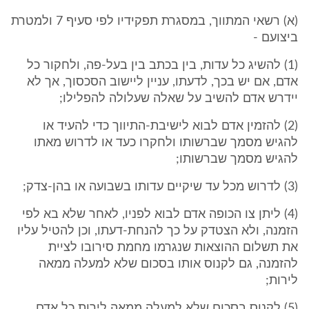
(א) רשאי המתווך, במסגרת תפקידיו לפי סעיף 7 ולמטרת
ביצועם -
(1) להשיג כל עדות, בין בכתב בין בעל-פה, ולחקור כל
אדם, אם יש בכך, לדעתו, עניין ליישוב הסכסוך, אך לא
יידרש אדם להשיב על שאלה שעלולה להפלילו;
(2) להזמין אדם לבוא לישיבת-התיווך כדי להעיד או
להגיש מסמך שברשותו ולחקרו כעד או לדרוש מאתו
להגיש מסמך שברשותו;
(3) לדרוש מכל עד שיקיים עדותו בשבועה או בהן-צדק;
(4) ליתן צו הכופה אדם לבוא לפניו, לאחר שלא בא לפי
הזמנה, ולא הצטדק על כך להנחת-דעתו, וכן להטיל עליו
את תשלום ההוצאות שנגרמו מחמת סירובו לציית
להזמנה, גם לקנוס אותו בסכום שלא למעלה ממאה
לירות;
(5) לקנוס בסכום שלא למעלה ממאה לירות כל אדם