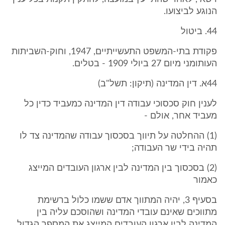
הנוגע לביצועו.
44. ביטול
פקודת בתי-המשפט התעשייתיים, 1947, וחוק-השביתות
העותומני מיום 27 ביולי 1909 - בטלים.
44א. דין המדינה (תיקון: תשל"ב)
לענין חוק סכסוכי עבודה דין המדינה כמעביד כדין כל
מעביד אחר, אולם -
(1) ההחלטה על תיווך בסכסוך עבודה שהמדינה צד לו
תהיה בידי שר העבודה;
(2) בסכסוך בין המדינה לבין ארגון העובדים המייצג
כאמור
בסעיף 3, יהיה המתווך אדם ששמו כלול ברשימת
מתווכים שאינם עובדי המדינה ושהוסכם עליה בין
המדינה לבין ארגון העובדים המייצג את המספר הגדול