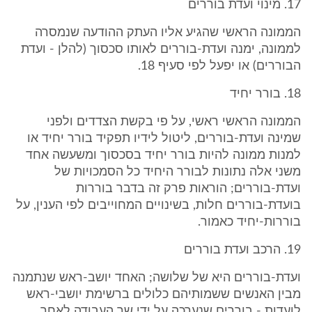
17. מינוי ועדת בוררים
הממונה הראשי שהגיע אליו העתק ההודעה שנמסרה
לממונה, ימנה ועדת-בוררים לאותו סכסוך (להלן - ועדת
הבוררים) או יפעל לפי סעיף 18.
18. בורר יחיד
הממונה הראשי ראשי, על פי בקשת הצדדים ולפני
שמינה ועדת-בוררים, ליטול לידיו תפקיד בורר יחיד או
למנות ממונה להיות בורר יחיד בסכסוך ומשעשה אחד
משני אלה נתונות לבורר היחיד כל הסמכויות של
ועדת-בוררים; הוראות פרק זה בדבר בוררות
בועדת-בוררים חלות, בשינויים המחוייבים לפי הענין, על
בוררות-יחיד כאמור.
19. הרכב ועדת בוררים
ועדת-בוררים היא של שלושה; האחד יושב-ראש שנתמנה
מבין האנשים ששמותיהם כלולים ברשימת יושבי-ראש
לועדות - בוררים שנערכה על ידי שר העבודה לאחר