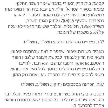
קביעת בית הדין האזורי בדבר שיעור השכר החלקי
כאמור בסעיף קטן (א), זולת אם קבע בית הדין מועד אחר
לתשלום; סכום עודף ששולם כאמור לעובד - יראוהו
כמקדמה שסעיף 25(א)(7) לחוק הגנת השכר,
תשי"ח-1958, חל עליה, ובלבד ששיעור הניכוי לא יעלה
על 25% משכרו של העובד.
37ד. פיצויים מוגדלים (תיקון: תשל"ב, תשל"ז)
מעביד בשירות ציבורי שהפר הוראה שבהסכם קיבוצי,
רשאי בית הדין לעבודה לבקשת העובד שלגביו הופר
ההסכם, או ארגון העובדים שבו הוא חבר, לחייבו
בתשלום פיצויים מוגדלים בנוסף לכל סעד אחר, והוא
רשאי לפסוק פיצויים גם בהפרה שאין עמה נזק ממון.
37ה. הכרעה בסכסוכים (תיקון: תשל"ב, תשל"ז)
הסכם קיבוצי החל בשירות ציבורי יראוהו כאילו נכללו בו
ההוראות שבתוספת לגבי כל סכסוך שאין בהסכם הוראה
אחרת להכרעה בו.