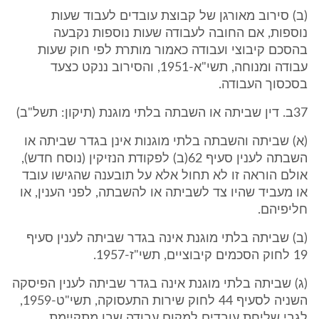
(ב) סירוב מאורגן של קבוצת עובדים לעבוד שעות
נוספות, אם החובה לעבודה שעות נוספות נקבעה
בהסכם קיבוצי ועבודה כאמור מותרת לפי חוק שעות
עבודה ומנוחה, תשי"א-1951, והסירוב ננקט כצעד
בסכסוך העבודה.
37ב. דין שביתה או השבתה בלתי מוגנת (תיקון: תשל"ב)
(א) שביתה והשבתה בלתי מוגנות אינן בגדר שביתה או
השבתה לענין סעיף 62(ב) לפקודת הנזיקין (נוסח חדש),
אולם הוראה זו לא תחול אלא על תובענה שהגישו עובד
או מעביד שהיו צד לשביתה או להשבתה, לפני הענין, או
חליפיהם.
(ב) שביתה בלתי מוגנת אינה בגדר שביתה לענין סעיף
19 לחוק הסכמים קיבוציים, תשי"ז-1957.
(ג) שביתה בלתי מוגנת אינה בגדר שביתה לענין הפיסקה
השניה לסעיף 44 לחוק שירות התעסוקה, תשי"ט-1959,
לגבי שליחת עובדים למקום עבודה שבו מתקיימת