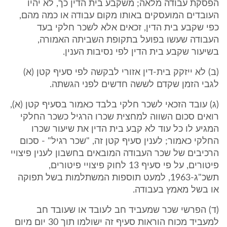
הפסקת עבודה מלאה; משקבע בית הדין כך, לא יהיו
העובדים המועסקים באותו מקום עבודה או כמה מהם,
כפי שקבע בית הדין, זכאים אלא לשכר חלקי בעד
העבודה שעשו בפועל בתקופת השביתה האמורה,
בשיעור שקבע בית הדין לפי נסיבות הענין.
(ב) לא ייזקק בית-דין אזורי לבקשה לפי סעיף קטן (א)
לגבי הזמן שקדם לששה חדשים לפני הגשתה.
(ג) עובד הזכאי לשכר חלקי בלבד כאמור בסעיף קטן (א),
רואים סכום השווה למחצית שכרו הרגיל כשכר החלקי
המגיע לו כל עוד לא קבע בית הדין את שיעור שכרו
החלקי כאמור; לענין סעיף קטן זה, "שכר רגיל" - סכום
הרכיבים של שכר העבודה המובאים בחשבון לענין פיצויי
פיטורים, על פי סעיף 13 לחוק פיצויי פיטורים,
תשכ"ג-1963, למעט תוספות המשתלמות בשל תפוקה
או בשל מאמץ בעבודה.
(ד) הפרשי שכר שמעביד חב לעובד או שעובד חב
למעביד מכוח הוראות סעיף זה ישולמו תוך 30 יום מיום