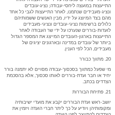
התייעצות במועצה ליחסי-עבודה; נציג-עובדים
ונציג-מעבידים שנתמנו, לאחר התייעצות לגבי כל אחד
מהם בצד המיוצג על ידיו, מבין האנשים ששמותיהם
כלולים ברשימות נציגי-עובדים ונציגי-מעבידים
לועדות-בוררים שנערכו על ידי שר העבודה לאחר
התייעצות בארגון-העובדים המייצג את המספר הגדול
ביותר של עובדים במדינה ובארגונים יציגים של
מעבידים, הכל לפי הענין.
20. מתווך כבורר
מי שפעל כמתווך בסכסוך-עבודה מסויים לא יתמנה בורר
יחיד או חבר ועדת-בוררים לאותו סכסוך, אלא בהסכמת
הצדדים בכתב.
21. פתיחת הבוררות
יושב-ראש ועדת הבוררים יקבע את מועדי ישיבותיה
ומקומותיהן ויודיע על כך ליתר חברי הועדה ויזמין את
הצדדים להתייצב לפני הועדה.