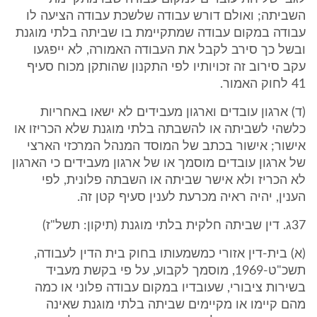
השביתה; ואולם דורש עבודה שלשכת עבודה הציעה לו
עבודה במקום עבודה שמתקיימת בו שביתה בלתי מוגנת
ובשל כך סירב לקבל את העבודה האמורה, לא ייפגעו
עקב סירוב זה זכויותיו לפי התקנון שהותקן מכוח סעיף
41 לחוק האמור.
(ד) ארגון עובדים וארגון מעבידים לא ישאו באחריות
כלשהי לשביתה או להשבתה בלתי מוגנת שלא הכריזו או
אישור; אישור בכתב של המוסד המנהל המרכזי הארצי
של ארגון עובדים מוסמך או של ארגון מעבידים כי הארגון
לא הכריז ולא אישר שביתה או השבתה פלונית, לפי
הענין, יהיה ראיה מכרעת לענין סעיף קטן זה.
37ג. דין שביתה חלקית בלתי מוגנת (תיקון: תשל"ז)
(א) בית-דין אזורי כמשמעותו בחוק בית הדין לעבודה,
תשכ"ט-1969, מוסמך לקבוע, על פי בקשת מעביד
בשירות ציבורי, שעובדיו במקום עבודה פלוני או כמה
מהם קיימו או מקיימים שביתה בלתי מוגנת שאינה