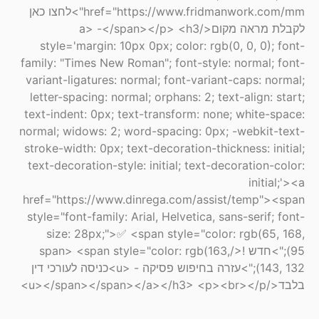
href="https://www.fridmanwork.com/mm">לחצו כאן
לקבלת מראה מקום</a> -</span></p> <h3
style='margin: 10px 0px; color: rgb(0, 0, 0); font-
family: "Times New Roman"; font-style: normal; font-
variant-ligatures: normal; font-variant-caps: normal;
letter-spacing: normal; orphans: 2; text-align: start;
text-indent: 0px; text-transform: none; white-space:
normal; widows: 2; word-spacing: 0px; -webkit-text-
stroke-width: 0px; text-decoration-thickness: initial;
text-decoration-style: initial; text-decoration-color:
initial;'><a
href="https://www.dinrega.com/assist/temp"><span
style="font-family: Arial, Helvetica, sans-serif; font-
size: 28px;">✅ <span style="color: rgb(65, 168,
95);">חדש !</span> <span style="color: rgb(163,
143, 132);">עזרה בחיפוש פסיקה - <u>כניסה לעורכי דין
בלבד</u></span></span></a></h3> <p><br></p>