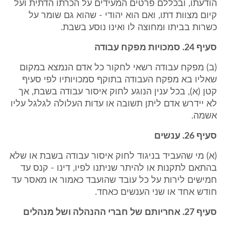
הודעתו, ובכללם פרטים המעידים על הכרתו הדתית ועל
קיום מצוות דתו, ואם הוא יהודי - שהוא גם שומר על
כשרות בביתו ומחוצה לו ואינו נוסע בשבת.
סעיף 24. סמכויות מפקח עבודה
(ב) מפקח עבודה רשאי לחקור כל אדם הנמצא במקום
שאליו בא מפקח העבודה בתוקף סמכויותיו לפי סעיף
קטן (א), בכל ענין הנוגע לחוק איסור עבודה בשבת, אך
לא יידרש אדם ליתן תשובה או עדות העלולה לגלגל עליו
אשמה.
סעיף 26. ענשים
(א) מי שהעביד בניגוד לחוק איסור עבודה בשבת או שלא
בהתאם לתקנות או להיתר שניתנו לפיו, דינו - קנס עד
חמישים לירות על כל עובד שהועבד כאמור או מאסר עד
חודש אחד או שני הענשים כאחד.
סעיף 27. אחריותם של חברי ההנהלה ושל מנהלים