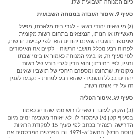
כיום המנוחה השבועית שלו.
סעיף 9. איסור העבדה במנוחה השבועית
(ג) מי שאינו יהודי רשאי - לגבי בית מלאכתו, מפעל
תעשייתו או חנותו, הנמצאים בתחום רשות מקומית
שמספר תושביה שאינם יהודים הוא, לפי קביעת הרשות,
לפחות רבע מכלל תושבי הרשות - לקיים את האיסורים
לפי סעיף זה, או בימי המנוחה כאמור או בימי שבתו
וחגיו, לפי בחירתו; והוא הדין לגבי רובע של רשות
מקומית, שתחומו ומספרם היחסי של תושביו שאינם
יהודים בכלל תושביו - שהוא רבע לפחות - נקבעו לענין
זה על ידי אותה רשות.
סעיף 9ג. איסור הפליה
(ב) הזקוק לעובד רשאי לדרוש ממי שהודיע כאמור
בסעיף קטן (א) שימסור לו, לא יאוחר משבעה ימים מיום
הדרישה, תצהיר בכתב לפי סעיף 15 לפקודת הראיות
(נוסח חדש), התשל"א-1971, ובו הפרטים המבססים את