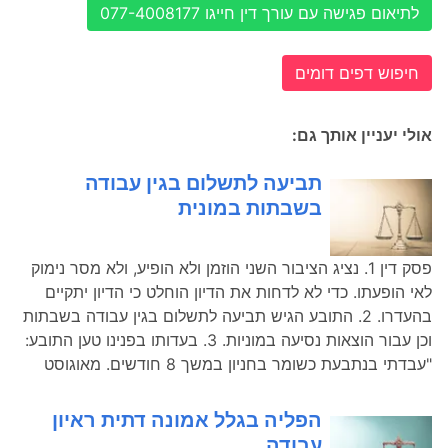
לתיאום פגישה עם עורך דין חייגו 077-4008177
חיפוש דפים דומים
אולי יעניין אותך גם:
תביעה לתשלום בגין עבודה
בשבתות במונית
פסק דין 1. נציג הציבור השני הוזמן ולא הופיע, ולא מסר נימוק
לאי הופעתו. כדי לא לדחות את הדיון הוחלט כי הדיון יתקיים
בהעדרו. 2. התובע הגיש תביעה לתשלום בגין עבודה בשבתות
וכן עבור הוצאות נסיעה במוניות. 3. בעדותו בפנינו טען התובע:
"עבדתי בנתבעת כשומר בחניון במשך 8 חודשים. מאוגוסט
הפליה בגלל אמונה דתית ראיון
עבודה