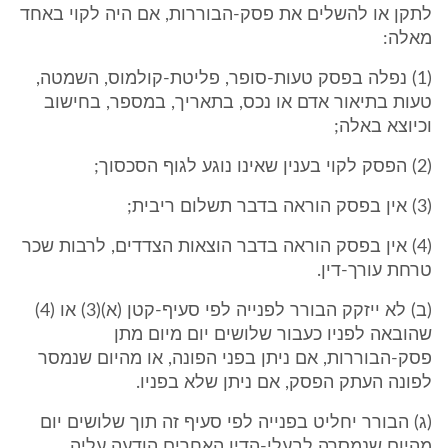
לתקן או להשלים את פסק-הבוררות, אם היה לקוי באחד
מאלה:
(1) נפלה בפסק טעות-סופר, פליטת-קולמוס, השמטה,
טעות בתיאור אדם או נכס, בתאריך, במספר, בחישוב
וכיוצא באלה;
(2) הפסק לקוי בענין שאינו נוגע לגוף הסכסוך;
(3) אין בפסק הוראה בדבר תשלום ריבית;
(4) אין בפסק הוראה בדבר הוצאות הצדדים, לרבות שכר
טרחת עורך-דין.
(ב) לא ייזקק הבורר לפנייה לפי סעיף-קטן (א)(3) או (4)
שהובאה לפניו כעבור שלושים יום מיום מתן
פסק-הבוררות, אם ניתן בפני הפונה, או מהיום שנמסר
לפונה העתק הפסק, אם ניתן שלא בפניו.
(ג) הבורר יחליט בפנייה לפי סעיף זה תוך שלושים יום
מהיום שנמסרה לבעלי-הדין האחרים הודעה עליה.