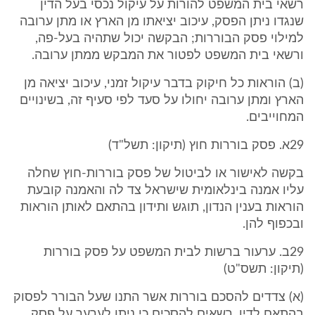
רשאי בית המשפט להורות על עיקול נכסי בעל הדין
שנגדו ניתן הפסק, עיכוב יציאתו מן הארץ או מתן ערובה
למילוי פסק הבוררות; הבקשה יכול שתהיה בעל-פה,
ורשאי בית המשפט לפטור את המבקש ממתן ערובה.
(ב) הוראות כל חיקוק בדבר עיקול זמני, עיכוב יציאה מן
הארץ ומתן ערובה יחולו על סעד לפי סעיף זה, בשינויים
המחוייבים.
29א. פסק בוררות חוץ (תיקון: תשל"ד)
בקשה לאישור או לביטול של פסק בוררות-חוץ שחלה
עליו אמנה בינלאומית שישראל צד לה והאמנה קובעת
הוראות בענין הנדון, תוגש ותידון בהתאם לאותן הוראות
ובכפוף להן.
29ב. ערעור ברשות לבית המשפט על פסק בוררות
(תיקון: תשס"ט)
(א) צדדים להסכם בוררות אשר התנו שעל הבורר לפסוק
בהתאם לדין, רשאים להסכים כי ניתן לערער על פסק