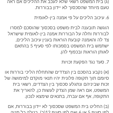
(ג) בית המשפט רשאי שלא לעכב את ההליכים אם ראה
טעם מיוחד שהסכסוך לא יידון בבוררות.
6. עיכוב הליכים על פי אמנה בין-לאומית
הוגשה תובענה לבית-משפט בסכסוך שהוסכם למסרו
לבוררות וחלה על הבוררות אמנה בין-לאומית שישראל
צד לה והאמנה קובעת הוראות בענין עיכוב הליכים,
ישתמש בית המשפט בסמכותו לפי סעיף 5 בהתאם
לאותן הוראות ובכפוף להן.
7. סעד נגד הפקעת זכויות
(א) נקבע בהסכם בין הצדדים שהתחלת הליכי בוררות או
סיומם תוך תקופה פלונית יהיו תנאי מוקדם למימושה של
זכות שביניהם ונתגלע סכסוך בין הצדדים, רשאי בית
המשפט, אם ראה שמן הצדק לעשות כן, להאריך את
התקופה, אף אם עברה, בתנאים שימצא לנכון.
(ב) החליט בית המשפט שסכסוך לא יידון בבוררות, אם
לפי סעיף 5 או 6 ואם לפי סעיף 12(ב), בטלה כל תניה