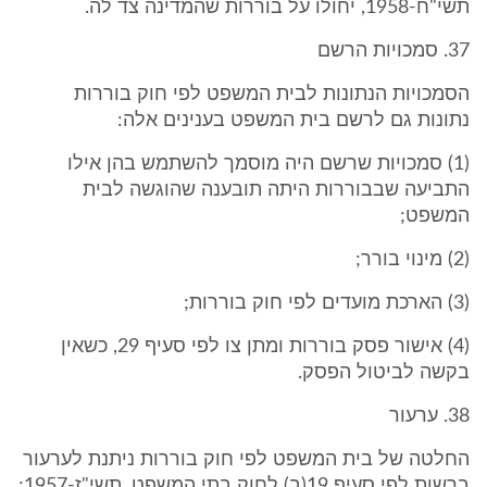
תשי"ח-1958, יחולו על בוררות שהמדינה צד לה.
37. סמכויות הרשם
הסמכויות הנתונות לבית המשפט לפי חוק בוררות
נתונות גם לרשם בית המשפט בענינים אלה:
(1) סמכויות שרשם היה מוסמך להשתמש בהן אילו
התביעה שבבוררות היתה תובענה שהוגשה לבית
המשפט;
(2) מינוי בורר;
(3) הארכת מועדים לפי חוק בוררות;
(4) אישור פסק בוררות ומתן צו לפי סעיף 29, כשאין
בקשה לביטול הפסק.
38. ערעור
החלטה של בית המשפט לפי חוק בוררות ניתנת לערעור
ברשות לפי סעיף 19(ב) לחוק בתי המשפט, תשי"ז-1957;