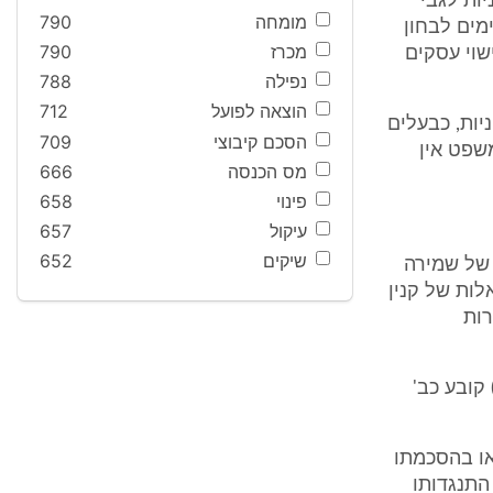
יות לגבי
מומחה
790
מים לבחון
מכרז
790
ישוי עסקים
נפילה
788
הוצאה לפועל
712
יות, כבעלים
הסכם קיבוצי
709
שפט אין
מס הכנסה
666
פינוי
658
עיקול
657
שיקים
652
ה של שמירה
לות של קנין
רות
"צ 107/59 מי-דן נ' הועדה המקומית ת"א יפו, פ"ד יד 800, 807 (1960) קובע כב'
או בהסכמתו
התנגדותו