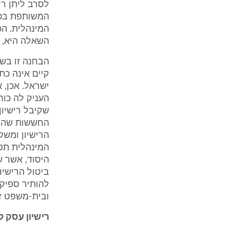
לסרב ליתן רי
המשותפת בכל
המינהלית. הכ
השאלה היא, מ
הבחנה זו בשי
קיים אינה כ
ישראל. אכן, 
העניק לה כוח
שקיבל רישיון
החששות שהיו,
הרישיון ומשקי
המינהלית תפג
היסוד, אשר שי
ביטול הרישיו
להותיר ספיקו
ובית-משפט זה
רישיון עסק 