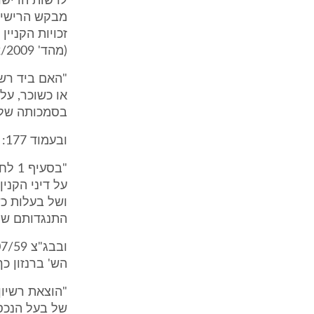
לרשות הרישוי
מבקש הרישיון
זכויות הקניין
(מהד' 2/2009)48 שם מציין המחבר המלומד כך:
"האם ביד רשו
או כשוכר, ע
בסמכותה של 
ובעמוד 177:
"בסע
על דיני הקני
ושל בעלות כ
התנגדותם של
הש' ברנזון כך
"הוצאת רשיון
של בעל הנכס 