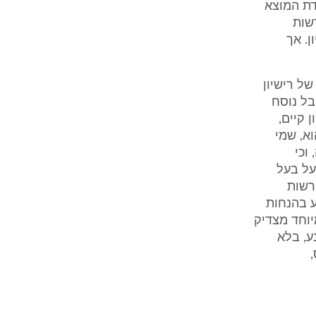
דת המוצא
שות
ן. אך
של רישיון
בל נוסח
 קיים,
וא, שמי
וכי
על בעל
הרשות
ע בהנחות
מיוחד מצדיק
ע, בלא