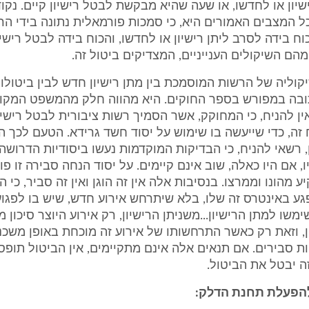
שיון או לחדשו, או שעה שהיא מבקשת לבטל רישיון קיים. נקו
 המצבים האמורים היא, כי סמכות פורמאלית נתונה בידי הר
וח בידה לסרב ליתן רישיון או לחדשו, והכוח בידה לבטל רישיו
הם השיקולים הענייניים, המצדיקים ביטול זה.
קוליה של הרשות המוסמכת בין מתן רישיון חדש לבין ביטולו 
תובה במפורש בספר החוקים. היא מהווה חלק מהמשפט המקו
אין להניח, כי המחוקק, אשר הסמיך רשות ציבורית לבטל רישיון
 זה, כדי שייעשה בו שימוש על יסוד חשד גרידא. הטעם לכך ה
, רשאי להניח, כי הבדיקות המוקדמות נעשו ביסודיות הדרושה, 
 אם היו כאלה, שוב אינם קיימים. על יסוד הנחה סבירה זו פו
ע מהונו וממרצו. בנסיבות אלה אין זה הוגן ואין זה סביר, כי 
ע באינטרס זה שלו, בלא שיתרחש אירוע חדש, שיש בו לפגו
משו למתן הרישיון...משניתן הרישיון, רק אירוע היוצר סיכון 
ן, וזאת רק כאשר התרחשותו של אירוע זה מוכחת באופן משכנ
ת סבירים. אם תנאים אלה אינם מתקיימים, אין הביטול תופס,
 יבטל את הביטול.
להפעלת תחנת הדלק: