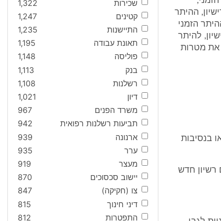
הזמני,
שכירות
1,322
שיון, ההיתר
קטינים
1,247
היתר הזמני
התיישנות
1,235
יון, להיתר
תאונת עבודה
1,195
ם את מטרות
פוליסה
1,148
בנק
1,113
רשלנות
1,108
דיון
1,021
משרד הפנים
967
תביעות רשלנות רפואית
942
ארנונה
939
או בנסיבות
ערר
935
מעצר
919
 רשיון חדש
יישוב סכסוכים
870
צו (חקיקה)
847
דיני חינוך
815
התפטרות
812