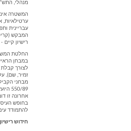
מנהלי, התש"ע-2010 כרך א', עמ' 
המשטרה אינה 
ערטילאיות, א
עבריינית ותפ
המבקש (קריטר
רישיון קיים - ר' עע"מ 4501/09 מד
החלטת המשטר
במבחן הראיי
זמיר, שם). ע
מבחני הקבילות
50/89
אחרונה זו דו
בחופש העיסו
להתמודד עימו
חידוש רישיון