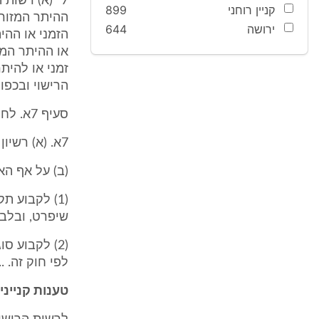
7" (א) רשות
קניין רוחני
899
ההיתר המזורז 
ירושה
644
הזמני או ההית
או ההיתר המזו
זמני או להיתר
הרישוי ובכפוף לה
סעיף 7א. לחוק קובע לעניין תוקפו של רשיון:
7א. (א) רשיון יינתן לתקופה של 15 שנים;"
(ב) על אף הא
(1) לקבוע ת
שיפרט, ובלב
(2) לקבוע 
לפי חוק זה. ...
טענות קנייני