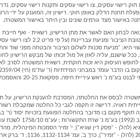
חוק רישוי עסקים, צו רישוי עסקים ותקנות רישוי עסקים, נדרש
עלת תחנת הדלק באופן חוקי. רישיון זה, המוענק על ידי הרש
נה באישור מצד גורמים שונים ובין היתר באישור המשטרה.
ה לבחון האם לאשר את מתן הרישיון, רשאית - ואף חייבת -
שיקולים של טובת הציבור ומניעת עבריינות (על פי 
י היא: "מניעת סכנות לשלום הציבור והבטחה מפני שוד והתפ
 ככל שישנם, עליה לאזן אל מול זכותו של מבקש הרישיון לחו
ת לחופש העיסוק היא זכות חוקתית, רשאית המשטרה לסרב ל
אנרגיה שירותי לבנט בע"מ נ' ראש עי
המשטרה לבסס את החלטתה, המסרבת להענקת הרישיון, על ת
יתית ראויה. דרישה זו תקפה לגבי כל החלטה שמקבלת רשות
יורונט קווי זהב (1992) בע"מ נ' שרת התקשור
א (להלן - "פסק דין שגיא"); י' זמיר הסמכות המינהלית, מהדו
התשע"א-2011 (להלן - "זמיר"), כרך ב', עמ' 134