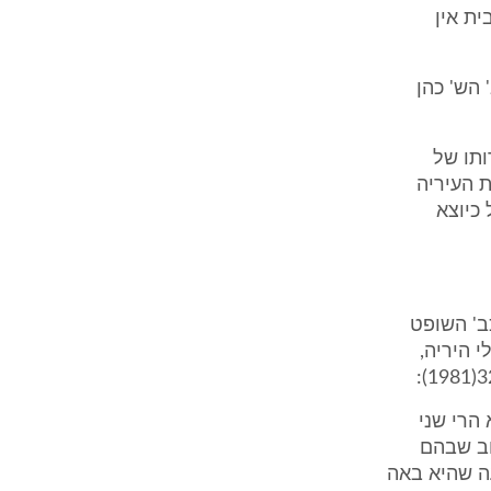
ית אין
"ד טו 1877, 1880 (1961) קבע כב' הש' כהן
ותו של
ת העיריה
 כיוצא
ב' השופט
וק כלי היריה,
 הרי שני
וב שבהם
עה שהיא באה