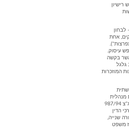
 רישיון
ות
 לבחון
פריט 2.2 לצו רישוי עסקים, אחת
רצות").
פש עיסוק.
אשר בקשה
לרישיון רק מקום בו הדבר עומד במבחני המידתיות (ר' עת"מ (חי) 2359/04 גלגל
ריית חיפה, פסקאות 20-25 והאסמכתות המוזכרות
שתית
 מנהלית
ומקבלת משנה תוקף מקום בו מדובר בהחלטה הפוגעת בזכויות יסוד (ר' בג"צ 987/94
ות ; עע"מ 1758/10 לשכת עורכי הדין
רה שנייה,
1132-1, 1136; ד' ברק ארז משפט