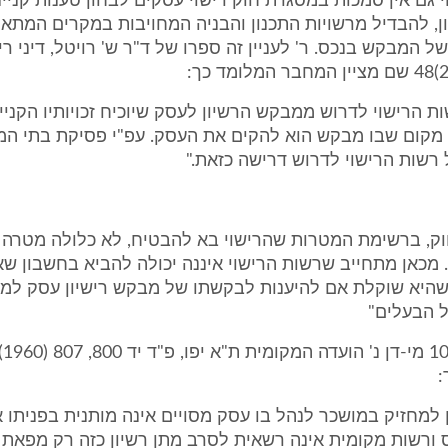
 גם אין סמכות במסגרת חוק רישוי עסקים לבחון טענות קניינ
, להבדיל מרשויות התכנון והבניה המחויבות במקרים המתאי
 של המבקש בנכס. ר' לעניין זה ספרו של ד"ר ש' רויטל, דיני ר
ת הרישוי לדרוש ממבקש הרשיון לעסק שיוכיח זכויותיו הקניינ
ל מקום שבו מבקש הוא להקים את העסק. עפ"י פסיקת בתי המ
רשות הרישוי לדרוש דרישה כזאת."
יף 1 לחוק, ברשימת המטרות שהרישוי בא להבטיח, לא כלולה מטר
ן. מכאן מתחייב שרשות הרישוי איננה יכולה להביא בחשבון שא
שהיא שוקלת אם להיענות לבקשתו של מבקש רישיון עסק למ
 הבעלים"
ובבג
:
 למחזיק במושכר לנהל בו עסק מסויים אינה מותנית בפניתו 
ורשות מקומית אינה רשאית לסרב מתן רשיון כזה רק מפאת 