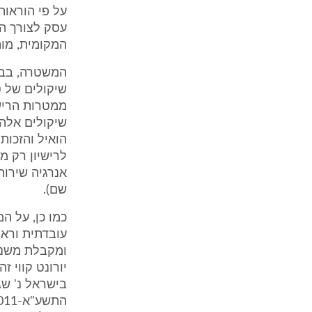
על פי הוראות 
עסק לצורך הפ
המקומית, מות
המשטרה, בבוא
ממטרות הרישו
שיקולים אלה,
הואיל והזכו
שם).
כמו כן, על 
עובדתית וראי
בישראל נ' שגי