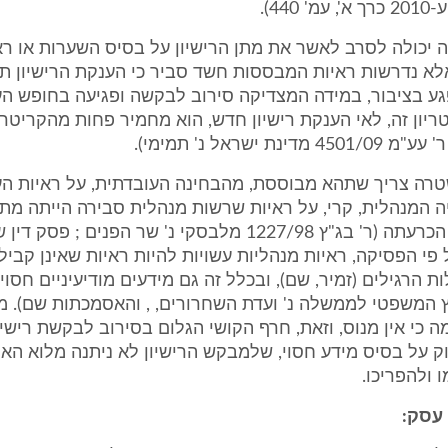
440).
יכולה לסרב לאשר את מתן הרישיון על בסיס השערות או רא
לא נדרשות ראיות המבססות חשד סביר כי הענקת הרישיון ת
גע בציבור, במידה המצדיקה סירוב לבקשה ופגיעה בחופש הע
יון זה, לאי הענקת רישיון חדש, הוא מחמיר פחות מהקריטרי
ינת ישראל נ' תמימי).
ה צריך שתהא מבוססת, מהבחינה העובדתית, על ראיות הע
ה המנהלית, קרי, על ראיות שרשות מנהלית סבירה הייתה מת
לצורך קבלת הכרעתה (ר' בג"ץ 1227/98 מלבסקי נ' שר הפנים ; פ
ל פי הפסיקה, ראיות מנהליות עשויות להיות ראיות שאינן קביל
 הרגילים (זמיר, שם), ובכלל זה גם מידעים מודיעיניים חסויי
5 היועץ המשפטי לממשלה נ' ועדת השחרורים, , והאסמכתות שם). 
מה כי אין מנוס, וזאת, חרף הקושי הגלום בסירוב לבקשת רישיו
ק על בסיס מידע חסוי, שלמבקש הרישיון לא ניתנה מלוא הא
 ולהפריכו.
 עסק: