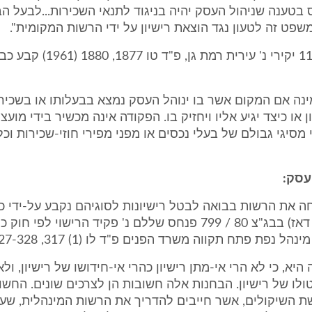
בטענה שניהול העסק יהיה בניגוד לתנאי השכירות...לבעל הב
פט זה לטעון נגד הוצאת רישיון על ידי הרשות המקומית".
ובבג"צ 115/61 יקירי נ' עירית רמת גן, פ
מינה אם המקום אשר בו ינוהל העסק נמצא בבעלותו או בשכיר
או כיצד יגיע אליו ויחזיק בו. הפקודה אינה מכשיר בידי מועצ
מסיגי גבולם של בעלי נכסים או מפני מפירי חוזי-שכירות וכל
 עסק:
ה את הרשות בבואה לבטל רישיונות לסוגיהם נקבע על-ידי כ
ברק (כתוארו דאז) בבג"צ 80 / 799 פנחס שללם נ' פקיד הרישוי לפי ח
יא, כי לא הרי אי-מתן רישיון כהרי אי-חידושו של רישיון, ולא
ולו של רישיון. הבחנות אלה חשובות הן לצרכים שונים. החש
שת השיקולים, אשר חייבים להדריך את הרשות המינהלית, ש