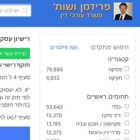
רישיון עסק 
חיפוש מתקדם
נקה פילטרים
יצירת קשר ✉
קטגוריה
תוקף רישוי 
פסיקה
79,888
חקיקה
6,852
סעיף 4 ל חוק רישוי עסקים, תשכ"ח - 1968 קובע:
"4. לא יעסו
תחומים ראשיים
לפי חוק זה וב
בהיתר הזמני 
כללי
55,642
דיני נזיקין
13,370
סעיף 7(א) לחוק קובע תנאי רשיון כי:
מקרקעין / תכנון ובניה
13,195
סדרי דין וראיות
12,375