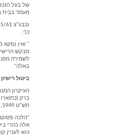
של בעל הנכס 
מעמד בבית מש
כך:
" ואין נפקא 
מבקש הרישיון 
לשמירה מפני 
באלה"
ביטול רישיון
העיקרון המנח
תש"ט 1949, מינהל נפת פתח תקווה משרד הפנים פ"ד לו (1) 317, 327-328(1981):
"הלכה פסוקה ה
אלה כהרי ביט
הוא לעניין ק