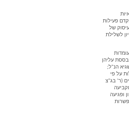
יות
קדם פעילות
יסוק של
ון לשלילת
ומדות
בססת עליהן
סק דין שגיא הנ"ל;
ות על פי
ם (ר' בג"צ
מקביעה
ן ופגיעה
פשרות