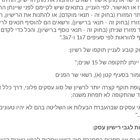
 הרישוי או נותן אישור רשאים להתנות את מתן הרישיון, ההיתר 
או האישור, לפי העניין, בתנאים שיש לקיימם לפני שיינתן הרי
ר המזורז (בחוק זה - תנאי מוקדם), או להתנות את הרישיון, ה
רז (בחוק זה - תנאי ברישיון), ורשאים הם להוסיף תנאים לריש
 מזורז שניתן (בחוק זה - תנאי נוסף ברישיון), והכל כדי לקד
וראות לפי סעיפים 7ג1 ו-7ג3."
מור בסעיף קטן (א), רשאי שר הפנים
קופת תוקף קצרה יותר לרשיון של סוג עסקים פלוני, דרך כלל 
ד שהתקופה לא תפחת משנה;
סוגי עסקים שבהעברת הבעלות או השליטה בהם לא יהיו טעונים
."
ות לגבי רישיון עסק: