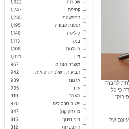
שכירות
1,322
קטינים
1,247
התיישנות
1,235
תאונת עבודה
1,195
פוליסה
1,148
בנק
1,113
רשלנות
1,108
דיון
1,021
משרד הפנים
967
תביעות רשלנות רפואית
942
ארנונה
939
לתת לחברה
ערר
935
ה כי כל
מעצר
919
ירוק"
יישוב סכסוכים
870
צו (חקיקה)
847
דיני חינוך
815
עיונם של
התפטרות
812