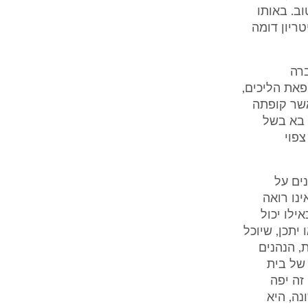
ה נ' פינטוב. באותו
ריון דומה
ברה
פאת הליכים,
אשר קופתה
ם בא בשל
צפוי
ים על
נו רואה
ילו יכול
יתכן, שיוכל
, הנהנים
דיעבד של בית
זה יפה
ה, היא