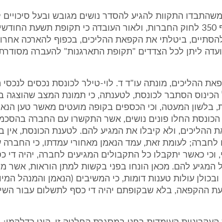
ום 9.3.03, משהתבדו התקוות להגיע להסדר נושים מגובש ובעל סיכויים
הקבוע בסעיף 350 לחוק החברות, ולאור העובדה כי תקופת תשעת החו
הסתיים, ביטלתי את הקפאת ההליכים, בכפוף להארכה אחרונ
 שנועדה ליתן לכל הצדדים "תקופת התארגנות" להעברה מסודר
את ההליכים, מונתה עו"ד ד. לוי-טילר לכונסת נכסים לנכסי 
הכינוס הסתבר לכונסת, לטענתה, כי תמונת המצב שהוצגה ב
, בלשון המעטה, וכי הכספים בקופה מועטים מאשר טען הנא
ל הכונסת החלו פונים נושים, אשר התקשרו עם החברה בהסכ
ההליכים, ולא קיבלו את המגיע להם. לטענת הכונסת, אין בי
לחברה; לעומת זאת, עמד הנאמן מאחורי עמדתו, כי החברה 
, וכי כאשר יתקבלו כל התקבולים המגיעים לחברה, יהיה די 
 המגיע להם. מכאן הונחו בפני בקשות למתן הוראות, אשר מ
 ל-18 (!), ובכולן עולות טענות דומות, כי המשיבים (הנאמן והמנהל ה
בעת ההקפאה, בלא שבקופתם יהיה די כסף לתשלום עבור השי