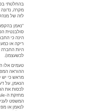
מקרה, נדונה 
לזה של מנהל
"נאמן בהקפאת
סולבנטית הפו
הינה כי החבר
ריקה או כמעט
היות החברה "
לכשעצמו).
טעמים אלו הם
ההוראה המפור
מראש כי יש ל
הנאמן, על דע
לכסות את ההו
המשפט לעניין
לנאמן או מפ