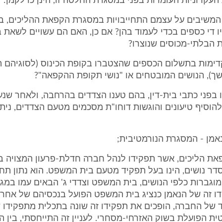
עקרוניות העומדות בפני במסגרת החלטה זו, הינן כדלקמן:
 המשיבים על עצמם התחייבויות במסגרת הקפאת ההליכים, ב
 די כספים בכדי לעמוד בהן? אם כן, האם הם עשויים לשאת 
 הבלתי-מכוסים שנוצרו?
קדימות בתשלום הכספים שהצטברו בקופת הכינוס (לסוגיהם הש
ך), הנושים המובטחים או "נושי תקופת ההקפאה"?
בפני כתבי בית-דין, בהם טענו הצדדים בהרחבה, ולאחר שנערך
להוסיף טיעונים והוגשות דוחו"ת מסכמים מטעם הצדדים, ני
אמן - המסגרת הנורמטיבית;
פאת הליכים, אשר תפקידו לנהל חברה חדלת-פרעון המצויה ב
דר נושים, הינו בעל תפקיד מטעם בית המשפט. הוא נתון תח
 מוגברות כלפי הנושים, בית המשפט וצדדי ג' הבאים עמו במ
דו זה של הנאמן כנציג בית המשפט הפועל בנכסיהם של אחרי
 של החברה, הופכים את תפקידו זה שונה בתכלית מתפקידו 
ת הפועלת בשוק האזרחי-מסחרי. לעניין זה התייחסתי, בין הי