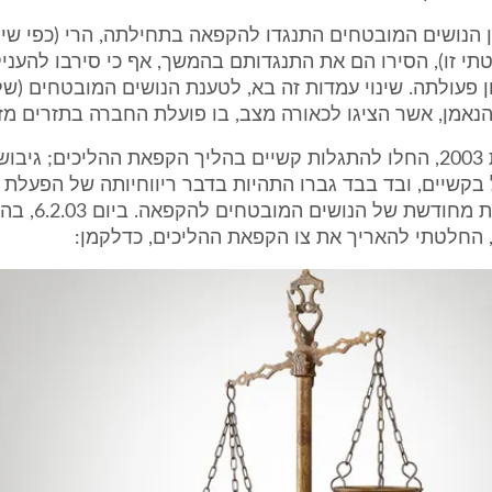
 הנושים המובטחים התנגדו להקפאה בתחילתה, הרי (כפי שי
י זו), הסירו הם את התנגדותם בהמשך, אף כי סירבו להעני
 פעולתה. שינוי עמדות זה בא, לטענת הנושים המובטחים (של
נאמן, אשר הציגו לכאורה מצב, בו פועלת החברה בתזרים מזומ
בראשית שנת 2003, החלו להתגלות קשיים בהליך הקפאת ההליכים; גיב
בקשיים, ובד בבד גברו התהיות בדבר ריווחיותה של הפעלת 
ועמה התנגדות מחודשת ש
 החלטתי להאריך את צו הקפאת ההליכים, כדלקמן: