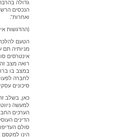
גדולה בהרבה.
הנכסים הרשמ
ואחרות".
(ההדגשות אינ
הטעם להלכה ז
מניותיה תם ע
אינטרסים סול
רואה מצב זה 
במצב בו ברור,
לחברה לפעול
סיכונים עסקיי
כאן, בשלב זה
למעשה ניווט 
הערכים החברת
הדינים העוס
סולם העדיפוי
הינו למקסם א