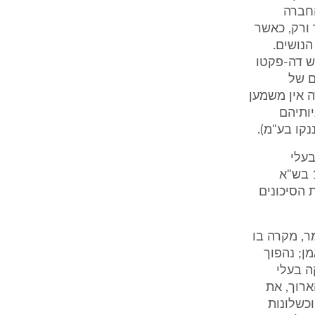
החברה
ורק, כאשר
הנושים.
ש דה-פקטו
ם של
ה אין משמען
ותיהם
בעלי
השליטה הקודמים בכל האמור במגעיו עם צדדים שלישיים (פש"ר 1361/02 בש"א
ת הסיכונים
ר, מקרה בו
ן; נהפוך
ה בעלי
ארוך, את
וכשלונות