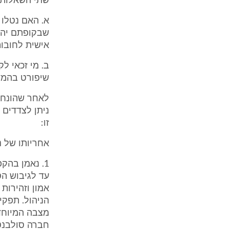
שתי השאלות ה
א. האם נטלו
שבקופתם יהיו
אישית לחובות
ב. מי זכאי ל
שיפורט בהמש
לאחר שהונחו 
ניתן לצדדים 
זו:
אחריותו של נ
1. נאמן בהק
עד לגיבוש הס
אמון וזהירות
הניהול. תפקי
מצבה המיוחד
חברה סולבנטי