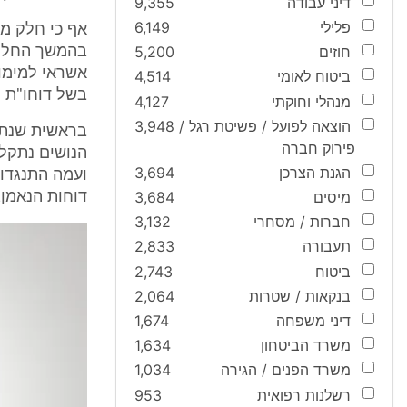
דיני עבודה
9,355
פלילי
6,149
אף כי חלק מן
חוזים
5,200
בהמשך החלטת
אשראי למימון
ביטוח לאומי
4,514
בשל דוחו"ת ה
מנהלי וחוקתי
4,127
הוצאה לפועל / פשיטת רגל /
3,948
פירוק חברה
הנושים נתקל 
הגנת הצרכן
3,694
מיסים
3,684
דוחות הנאמן,
חברות / מסחרי
3,132
תעבורה
2,833
ביטוח
2,743
בנקאות / שטרות
2,064
דיני משפחה
1,674
משרד הביטחון
1,634
משרד הפנים / הגירה
1,034
רשלנות רפואית
953