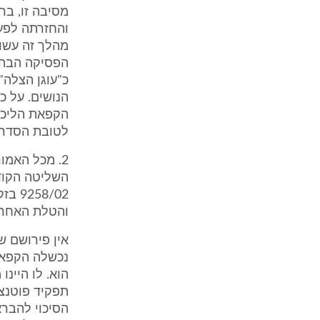
מסיבה זו, בר
והחזרתה לפע
מהלך זה עשוי
הפסיקה הבהי
כ"עוגן הצלה"
הנושים. על כ
הקפאת הליכים
לטובת הסדר הנושים (ל
2. מכל האמו
8/02
והטלת האחרי
אין פירושם ש
נכשלה הקפאת 
הוא. לו היינ
תפקיד פוטנצי
הסיכוי להברא