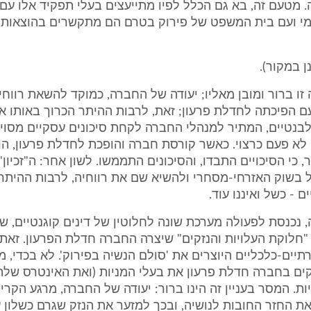
 מטעם זה, בא גם הכלל לפיו מתייעצים בעלי תפקיד אלו עם 
י ועם בית המשפט של פירוק בטרם הם מתקשרים בהוצאות 
ן במקור).
ו ברור ומובן מאליו; יעודה של החברה, כמוקד להשאת רווחי
ם הפיכתה לחדלת פרעון; זאת, לרבות ההיתר הכרוך באותו איז
בנטיים, המתיר למנהלי החברה לקחת סיכונים עסקיים מסויי
לא פעם כרצוי. כאשר קורסת חברה והופכת לחדלת פרעון, הרי
 כי הסיכויים התבדו, והסיכונים התממשו. לשון אחר: ה"זכיון"
 בשוק האזרחי-מסחרי ולהשיא שם את רווחיה, לרבות ההיתר
ם - כשל ואיננו עוד.
, נכנסת לפעולה מערכת שונה לחלוטין של דינים קוגנטיים, 
"חלוקת העלויות והנזקים" שיצרה החברה חדלת הפרעון. זאת,
יים-כלכליים היוצרים את 'סולם הנשיה בפירוק'. לא בכדי, 
קים בחברה חדלת פרעון את בעלי המניות (ואת האינטרס של
ות. המסר בעניין זה הינו ברור: יעודה של החברה, מרגע הקריס
ת החזר החובות לנושיה, ובכך למזער את הנזק שגרם כשלון 