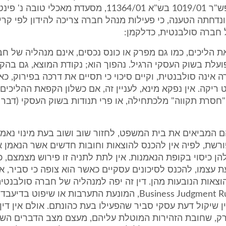
בהחלטתי בפש"ר 1019/01 בש"א 11364/01, מסעדת מאכלי טוב
ונדחתה הטענה, כי פעילות מנהל חברה צריכה להידון לפי קריט
 חברה סולבנטית, כדלקמן:
 הליכים, כמו גם מפרק או כונס נכסים, אינם מנהליה של ח
עלת בשוק העסקי הרגיל. נהפוך הוא; נקודת המוצא, גם בהק
ה אינה סולבנטית, וקיים סיכוי כי תסיים את דרכה בפירוק, כ
 ריקה. אין נפקא מינא, לעניין זה, אם כשלון הקפאת ההליכי
חסרת תקווה" מלכתחילה, או פרי תנודות בשוק העסקי (דבר 
 המביאים את בית המשפט, לחזור שוב ושוב בעת מינוי נאמנ
שת, לפיה אין להכנס להוצאות וחובות חדשים אשר הנאמן אי
הן כיסוי בקופת הנאמנות. אין לתת לתניה זו פירוש מצמצם, כא
ת עצמו, להכנס לסיכונים עסקיים כאשר הוא צופה כי סביר, או 
צאות הנובעות מהן. דין זה יפה למנהליה של חברה סולבנטית
מחזקת ה-Business Judgment Rule, המונעת התערבות או שיפוט ב
 שיקול דעת עסקי סביר שהפעילו בעת כהונתם. אולם אין דין 
רק, שחובת הזהירות המוטלת עליהם, מעצם מצב הדברים השונ