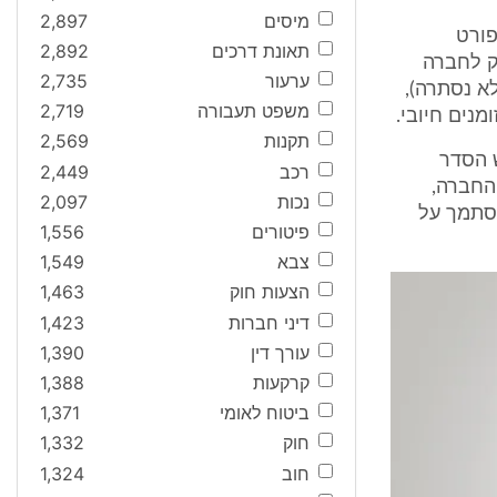
מיסים
2,897
פורט
תאונת דרכים
2,892
ק לחברה
ערעור
2,735
א נסתרה),
משפט תעבורה
2,719
נים חיובי.
תקנות
2,569
וש הסדר
רכב
2,449
החברה,
נכות
2,097
ל הנושים המובטחים להקפאה. ביום 6.2.03, בהסתמך על
פיטורים
1,556
צבא
1,549
הצעות חוק
1,463
דיני חברות
1,423
עורך דין
1,390
קרקעות
1,388
ביטוח לאומי
1,371
חוק
1,332
חוב
1,324