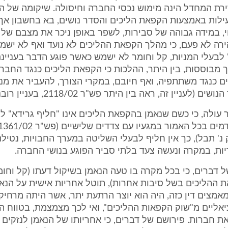
ירת המחדל הינה מימוש נכסי החברה וחיסולה. שיקומה של 
ילות באמצעות הקפאת הליכים והסדר נושים, בא בחשבון אך 
, במידה גבוהה של סבירות, לשפר באופן ניכר את מצבם של 
רה לא פעם, כי מהלך הקפאת ההליכים לא נועד ואף לא ישמ
 לבעלי המניות, קל וחומר לא ישמש כאשר פוגע הדבר בעניינ
ך מבוססות, בין היתר, ההלכות כי הקפאת הליכים כנגד החבר
 כנגד משתתפיה, ואף חיובם, במקרי הצורך, להעביר את מני
עניין זה, ראה בין היתר פש"ר 2118/02, בעניין רובננקו בע"מ).
ר עולה, כי כשם שנאמן בהקפאת הליכים אינו "חליף גרידא" ל
925 בזק נ' תבל), כך אין חליף לבעלי השליטה במערך החבויות, נטיל
ות, במקרה ונעשה צעד בלתי סביר הפוגע בנושי החברה.
ל דברים, כי בכל מקרה בו טעה הנאמן בשיקול דעתו (קל וחומ
ההליכים בשל סיבות אחרות), תוטל אחריות אישית על הנאמ
ו מאמצים דין כזה, היה הוא יוצר הרתעת יתר, אשר היתה מרחיק
אליים מ"שוק הקפאות ההליכים", ואי לכך מצמצמת, בטווח ה
ת חברות. פירושם של דברים, כי אחריותו של הנאמן לנזקים 