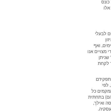
כונס
אלו
ם לבעלי
ון
מים, ואף
 מצויים אנו
 שניתן
 לקחת
שתפקידם
 לפי
ממקמים כל
הם) בתחתית
ה ואילך,
עסקיה.