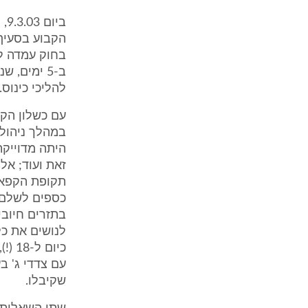
בי
בחוק עמדה ל
ב-5 ימים,
להליכי כינוס.
עם כשלון הקפ
במהלך ניהול 
היתה מדוייקת
זאת ועוד; א
תקופת הקפאת 
כספים לשלם 
בתזרים חיובי
לנושים את כל
כיום
עם צדדי ג' 
שקיבלו.