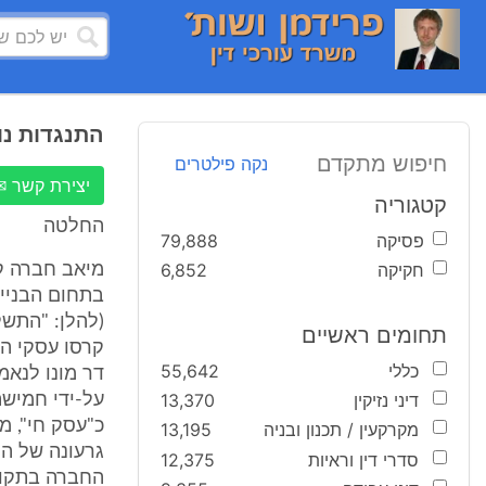
התנגדות נו
חיפוש מתקדם
נקה פילטרים
יצירת קשר ✉
קטגוריה
החלטה
פסיקה
79,888
חקיקה
6,852
מיאב חברה קב
בתחום הבניי
תחומים ראשיים
כללי
55,642
דר מונו לנאמ
דיני נזיקין
13,370
על-ידי חמיש
כ"עסק חי", מ
מקרקעין / תכנון ובניה
13,195
גרעונה של הח
סדרי דין וראיות
12,375
החברה בתקו