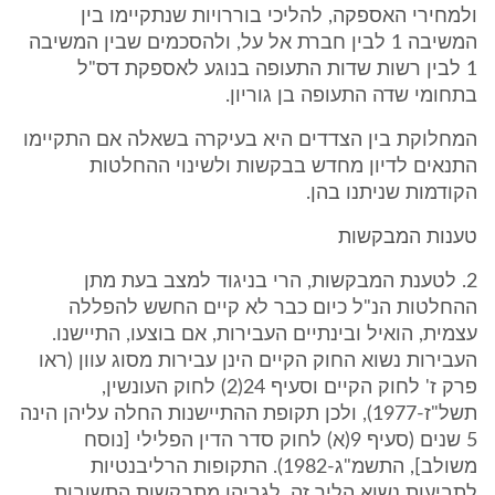
ולמחירי האספקה, להליכי בוררויות שנתקיימו בין
המשיבה 1 לבין חברת אל על, ולהסכמים שבין המשיבה
1 לבין רשות שדות התעופה בנוגע לאספקת דס"ל
בתחומי שדה התעופה בן גוריון.
המחלוקת בין הצדדים היא בעיקרה בשאלה אם התקיימו
התנאים לדיון מחדש בבקשות ולשינוי ההחלטות
הקודמות שניתנו בהן.
טענות המבקשות
2. לטענת המבקשות, הרי בניגוד למצב בעת מתן
ההחלטות הנ"ל כיום כבר לא קיים החשש להפללה
עצמית, הואיל ובינתיים העבירות, אם בוצעו, התיישנו.
העבירות נשוא החוק הקיים הינן עבירות מסוג עוון (ראו
פרק ז' לחוק הקיים וסעיף 24(2) לחוק העונשין,
תשל"ז-1977), ולכן תקופת ההתיישנות החלה עליהן הינה
5 שנים (סעיף 9(א) לחוק סדר הדין הפלילי [נוסח
משולב], התשמ"ג-1982). התקופות הרליבנטיות
לתביעות נשוא הליך זה, לגביהן מתבקשות התשובות