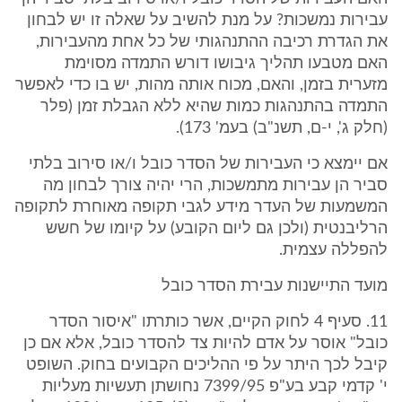
עבירות נמשכות? על מנת להשיב על שאלה זו יש לבחון
את הגדרת רכיבה ההתנהגותי של כל אחת מהעבירות,
האם מטבעו תהליך גיבושו דורש התמדה מסוימת
מזערית בזמן, והאם, מכוח אותה מהות, יש בו כדי לאפשר
התמדה בהתנהגות כמות שהיא ללא הגבלת זמן (פלר
(חלק ג', י-ם, תשנ"ב) בעמ' 173).
אם יימצא כי העבירות של הסדר כובל ו/או סירוב בלתי
סביר הן עבירות מתמשכות, הרי יהיה צורך לבחון מה
המשמעות של העדר מידע לגבי תקופה מאוחרת לתקופה
הרליבנטית (ולכן גם ליום הקובע) על קיומו של חשש
להפללה עצמית.
מועד התיישנות עבירת הסדר כובל
11. סעיף 4 לחוק הקיים, אשר כותרתו "איסור הסדר
כובל" אוסר על אדם להיות צד להסדר כובל, אלא אם כן
קיבל לכך היתר על פי ההליכים הקבועים בחוק. השופט
י' קדמי קבע בע"פ 7399/95 נחושתן תעשיות מעליות