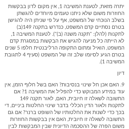
יתרה מזאת, לטענת המשיבה 1, אין מקום לדון בבקשות
החוזרות משום שלא ניתנו טעמים מיוחדים להגשתן
בשלב הנוכחי של המשפט, אף על פי שניתן היה להגישן
בטרם נסתיים קדם המשפט, כנדרש בתקנה 149(ב)
לתקנות (להלן: "תקנה משנה (ב)"). לטענת המשיבה 1,
לא הייתה כל מניעה להגיש את הבקשות במסגרת קדם
המשפט, הואיל ומתום התקופה הרליבנטית חלפו 5 שנים
בטרם הגיע לסיומו שלב זה של המשפט (סעיף 4 לתגובת
המשיבה 1).
דיון
9. האם אכן חל שינוי בנסיבות? האם בשל חלוף הזמן, אין
עוד במידע המבוקש כדי להפליל את המשיבה 1? אם
התשובה לשאלה זו חיובית, האם, לאור תקנה 149
לתקנות ולאור הדין הכללי בדבר שינוי החלטות ביניים, די
בכך כדי לשנות את החלטותיו של השופט ברנר? אם גם
התשובה לשאלה זו חיובית, האם אין בבקשות החוזרות
משום הפרה של ההסכמה הדיונית שבין המבקשות לבין