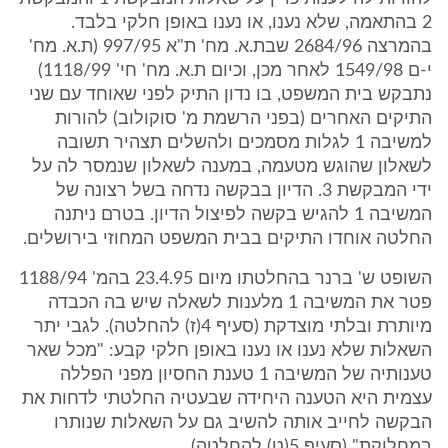
2 בהתאמה, שלא נענו, או נענו באופן חלקי בלבד.
בהמרצה 2684/96 שבת.א. מח' ת"א 997/95 (ת.א. מח'
י-ם 1549/98 לאחר מכן, וכיום ת.א. מח' חי' 1118/99)
נתבקש בית המשפט, בו נדון התיק לפני שאוחד עם שני
התיקים האחרים (בפני הרשמת מ' סוקולוב) להורות
למשיבה 1 לגלות מסמכים ולהשלים תצהיר תשובה
לשאלון שהוגש מטעמה, במענה לשאלון שנמסר לה על
ידי המבקשת 3. הדיון בבקשה נדחה בשל רצונה של
המשיבה 1 להגיש בקשה לפיצול הדיון. בטרם ניתנה
החלטה אוחדו התיקים בבית המשפט המחוזי בירושלים.
השופט ש' ברנר בהחלטתו מיום 23.4.95 בהמ' 1188/94
פטר את המשיבה 1 מלענות לשאלה שיש בה הכבדה
מיותרת ובלתי מוצדקת (סעיף 4(ז) להחלטה). לגבי יתר
השאלות שלא נענו או נענו באופן חלקי קבע: "מכל שאר
טענותיה של המשיבה 1 טענת החסיון מפני הפללה
עצמית היא הטענה היחידה שבעטיה החלטתי לדחות את
הבקשה לחייב אותה להשיב גם על השאלות שנותרו
במחלוקת" (סעיף 5(ט) להחלטה).