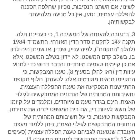
לשינוי, אם השתנו הנסיבות. מכיוון שחלפה הסכנה
להפללה עצמית, נטען, אין כל מניעה מלהיעתר
לבקשותיהן.
3. בתגובה לטענתה של המשיבה 1, כי בענייננו חלה
תקנה 149 לתקנות סדר הדין האזרחי, התשמ"ד-1984
(להלן: "התקנות"), לפיה עניין, שנדון, או שניתן היה לדון
בו, בשלב קדם המשפט, לא יידון בשלב המשפט, אלא
אם כן קיימים טעמים מיוחדים והדבר דרוש כדי למנוע
עיוות דין (ראו להלן בסעיף 8), טענו המבקשות, כי
התקיימו תנאים מוקדמים אלה. לטענתן, חלוף תקופת
ההתיישנות המפקיעה את טענת ההפללה העצמית,
וחשיבותם המהותית של הנתונים המתבקשים לגילוי
האמת, הינם בגדר טעמים מיוחדים, ומלמדים על קיומו
של חשש לעיוות דין, אם בית המשפט ידחה את עתירתן.
המבקשות טוענות, כי על חשיבותם המהותית של
הנתונים המתבקשים לגילוי האמת, ניתן ללמוד מעצם
העובדה שנטענה לגביהם טענת הפללה עצמית (סעיפים
12-10 לתשובת המבקשות לתגובת המשיבה 1).