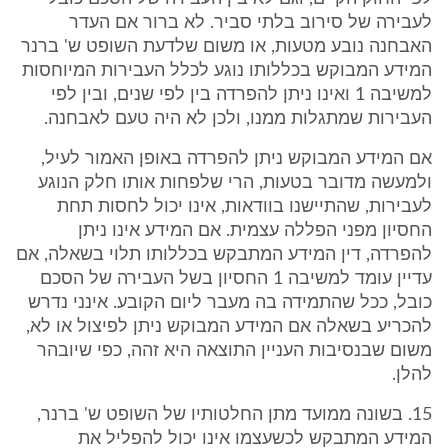
לעבירה של סירוב בלתי סביר. לא ברור אם העדר
האבחנה נובע מטעות, או משום שלדעת השופט ש' ברנר
המידע המבוקש בכללותו נוגע לכלל העבירות המיוחסות
למשיבה 1 ואינו ניתן להפרדה בין לפי שנים, ובין לפי
העבירות שמתגלות ממנו, ולכן לא היה טעם לאבחנה.
אם המידע המבוקש ניתן להפרדה באופן האמור לעיל,
ולמעשה מדובר בטעות, הרי שלפחות אותו חלק הנוגע
לעבירות, שהתיישנו בוודאות, אינו יכול לחסות תחת
החסיון מפני הפללה עצמית. אם המידע אינו ניתן
להפרדה, דין המידע המתבקש בכללותו תלוי בשאלה, אם
עדיין עומד למשיבה 1 החסיון בשל העבירה של הסכם
כובל, ככל שהתמידה בה מעבר ליום הקובע. אינני נדרש
להכריע בשאלה אם המידע המבוקש ניתן לפיצול או לא,
משום שבנסיבות העניין התוצאה היא זהה, כפי שיובהר
להלן.
15. בשונה ממועד מתן החלטותיו של השופט ש' ברנר,
המידע המתבקש לכשעצמו אינו יכול להפליל את