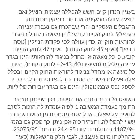
בעניין הנדון קיים חשש להפללה עצמית, הואיל ואם
בוצעה עוולה המקימה אחריות בנזיקין מכוח חוק
ההגבלים העסקיים, הרי שבהכרח גם נעברה עבירה.
סעיף 50 לחוק הקיים קובע: "דין מעשה ומחדל בניגוד
להוראות חוק זה, כדין עוולה לפי פקודת הנזיקין [נוסח
חדש]" (סעיף 45 לחוק הקודם). סעיף 47 לחוק הקיים
קובע, כי כל מעשה או מחדל בניגוד להוראותיו הינו בגדר
עבירה פלילית (סעיפים 40, 42-43 לחוק הקודם). היינו,
כל מעשה או מחדל בניגוד להוראות החוק הקיים, ובכלל
אלה פעילות שיש בה הסדר כובל, או סירוב בלתי סביר
לספק נכס שבמונופולין, הינם גם בגדר עבירות פליליות.
השופט ש' ברנר התנה את הפטור, בכך שיינתן תצהיר
התומך בעמדת המשיבה 1 לפיה עומדת לה הזכות לסרב
להשיב על שאלות או למסור מסמכים מן הטעם שהדבר
עשוי להפלילה, ותצהיר כזה אכן ניתן. כך פסק גם בהמ'
1187/94 בהחלטתו מיום 24.4.95 ובהמר' 23075/95
בהחלטתו מיום 3.12.95, לגבי חלק מהשאלות (סעיף