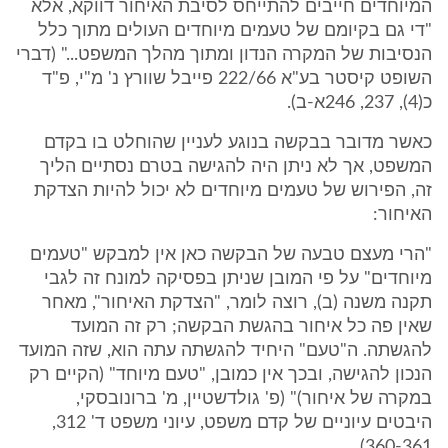
המיוחדים חייבים להתייחס לסיבת האיחור דווקא, אלא
"די גם בקיומם של טעמים מיוחדים העולים מתוך כלל
הנסיבות של המקרה הנדון ומתוך מהלך המשפט..." (דברי
השופט קיסטר בע"א 222/66 פייבל שוורץ נ' מ"י, פ"ד
כ(4), 237, 246א-ב).
כאשר מדובר בבקשה בנוגע לעניין שהוחלט בו בקדם
המשפט, אך לא ניתן היה להגישה בטרם נסתיים הליך
זה, הפירוש של טעמים מיוחדים לא יכול להיות הצדקת
האיחור:
"הרי מעצם טבעה של הבקשה כאן אין למבקש "טעמים
מיוחדים" על פי המובן שניתן בפסיקה למונח זה לגבי
תקנה משנה (ב), רוצה לומר, "הצדקת האיחור", מאחר
שאין פה כל איחור בהגשת הבקשה; רק זה המועד
להגשתה. ה"טעם" היחיד להגשתה עתה הוא, שזה המועד
הנכון להגישה, ובכך אין כמובן, "טעם מיוחד" (הקיים רק
במקרה של איחור)" (פ' גולדשטיין, מ' ברונובסקי,
היבטים עיוניים של קדם משפט, עיוני משפט ד' 312,
360-361).