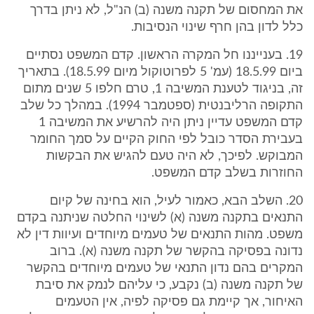
את המחסום של תקנה משנה (ב) הנ"ל, לא ניתן בדרך
כלל לדון בהן חרף שינוי הנסיבות.
19. בענייננו חל המקרה הראשון. קדם המשפט נסתיים
ביום 18.5.99 (עמ' 5 לפרוטוקול מיום 18.5.99). בתאריך
זה, בניגוד לטענת המשיבה 1, טרם חלפו 5 שנים מתום
התקופה הרליבנטית (ספטמבר 1994). במהלך כל שלב
קדם המשפט עדיין ניתן היה להרשיע את המשיבה 1
בעבירת הסדר כובל לפי החוק הקיים על סמך החומר
המבוקש. לפיכך, לא היה טעם להגיש את הבקשות
החוזרות בשלב קדם המשפט.
20. השלב הבא, כאמור לעיל, הוא בחינה של קיום
התנאים בתקנה משנה (א) לשינוי החלטה שניתנה בקדם
משפט. מהות התנאים של טעמים מיוחדים ועיוות דין לא
נדונה בפסיקה בהקשר של תקנה משנה (א). ברוב
המקרים בהם נדון התנאי של טעמים מיוחדים בהקשר
של תקנה משנה (ב) נקבע, כי עליהם לנמק את סיבת
האיחור, אך קיימת גם פסיקה לפיה, אין הטעמים