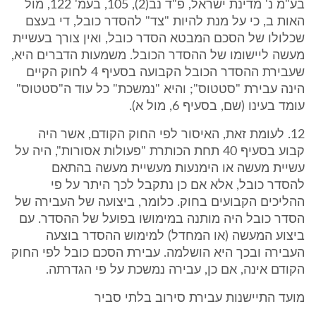
בע"מ נ' מדינת ישראל, פ"ד נב(2), 105, בעמ' 122, מול
האות ב, כי על מנת להיות "צד" להסדר כובל, די בעצם
שכלולו של הסכם המבטא הסדר כובל, ואין צורך בעשיית
מעשה ליישומו של ההסדר הכובל. משמעות הדברים היא,
שעבירת ההסדר הכובל הקבועה בסעיף 4 לחוק הקיים
הינה עבירת "סטטוס"; והיא "נמשכת" כל עוד ה"סטטוס"
עומד בעינו (שם, בסעיף 6, מול א).
12. לעומת זאת, האיסור לפי החוק הקודם, אשר היה
קבוע בסעיף 40 תחת הכותרת "פעולות אסורות", היה על
עשיית מעשה או הימנעות מעשיית מעשה בהתאם
להסדר כובל, אלא אם כן נתקבל לכך היתר על פי
ההליכים הקבועים בחוק. כלומר, ביצועה של העבירה של
הסדר כובל היה מותנה במימושו בפועל של ההסדר. עם
ביצוע המעשה (או המחדל) למימוש ההסדר בוצעה
העבירה ובכך היא הושלמה. עבירת הסכם כובל לפי החוק
הקודם אינה, אם כן, עבירה נמשכת על פי הגדרתה.
מועד התיישנות עבירת סירוב בלתי סביר