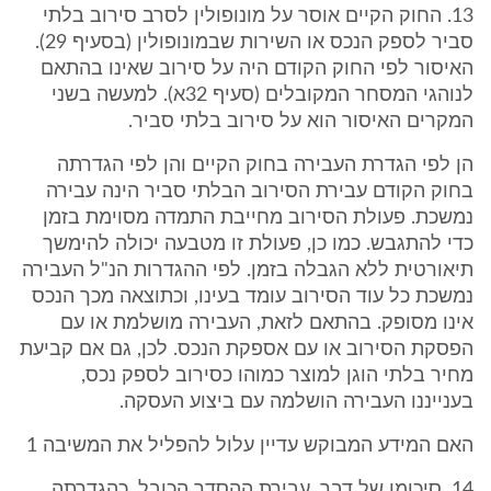
13. החוק הקיים אוסר על מונופולין לסרב סירוב בלתי
סביר לספק הנכס או השירות שבמונופולין (בסעיף 29).
האיסור לפי החוק הקודם היה על סירוב שאינו בהתאם
לנוהגי המסחר המקובלים (סעיף 32א). למעשה בשני
המקרים האיסור הוא על סירוב בלתי סביר.
הן לפי הגדרת העבירה בחוק הקיים והן לפי הגדרתה
בחוק הקודם עבירת הסירוב הבלתי סביר הינה עבירה
נמשכת. פעולת הסירוב מחייבת התמדה מסוימת בזמן
כדי להתגבש. כמו כן, פעולת זו מטבעה יכולה להימשך
תיאורטית ללא הגבלה בזמן. לפי ההגדרות הנ"ל העבירה
נמשכת כל עוד הסירוב עומד בעינו, וכתוצאה מכך הנכס
אינו מסופק. בהתאם לזאת, העבירה מושלמת או עם
הפסקת הסירוב או עם אספקת הנכס. לכן, גם אם קביעת
מחיר בלתי הוגן למוצר כמוהו כסירוב לספק נכס,
בענייננו העבירה הושלמה עם ביצוע העסקה.
האם המידע המבוקש עדיין עלול להפליל את המשיבה 1
14. סיכומו של דבר, עבירת ההסדר הכובל, כהגדרתה