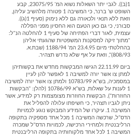
1(ב)). לגבי יתר השאלות נשוא המ' 23075/95, קבע
השופט ש' ברנר, כי המשיבה 1 פטורה מלהשיב עליהן,
וזאת ללא תנאי ולכאורה גם ללא נימוק (סעיף 1(ג)).
סבורני, כי גם כאן הטעם הוא החסיון מפני הפללה
עצמית, לאור דברי הפתיחה של סעיף 1 להחלטה הנ"ל:
"מתוך זיקה למסקנות המשפטיות שהגעתי אליהן
בהחלטתי מיום 23.4.95 המ' 1188/94 (שבת.א.
808/93)", וזאת על אף שלא נדרש תצהיר.
ביום 22.11.99 הגישו המבקשות מחדש את בקשותיהן
למתן צו אשר יורה למשיבה 1 לאפשר להן לעיין
במסמכיה, בש"א 10783/99 ולמתן צו אשר יורה למשיבה
1 לענות על שאלות, בש"א 10786/99 (להלן: "הבקשות
החוזרות"). הבקשות החוזרות מצומצמות רק למידע, אשר
ניתן לגביו תצהיר, כי חשיפתו עלולה להפליל את
המשיבה 1. עיקרו של המידע המבוקש נוגע לכמויות
הדס"ל, שרכשה המשיבה 1 מכל אחד מספקיה בתקופה
הרליבנטית ולמחירי הרכישה, לכמויות הדס"ל שמכרה
המשיבה 1 לכל אחד מלקוחותיה בתקופה הרליבנטית