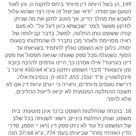
149, הן בשל היותה דין מיוחד ביחס לתקנה זו, והן לאור
הטעם שביסודה: "ודאי שביטול זה אינו רצוי ושהוא עלול
לשבש את מהלך הדיון, אך מוטב לתקן את מה שניתן
לתיקון מאשר לומר "שבשתא כיוון דעל על". לא פעם
קורה ששופט נותן החלטה, למשל, בדבר קבילותה של
ראיה מסויימת ולאחר מכן נתברר לו שהחלטתו בטעות
יסודה. כלום יהא השופט נאלץ להתמיד בשגיאתו עד
הסוף, כשנעלה מכל ספק שאותה שגיאה תפסול את פסק
דינו בערעור? אילו אמרנו כך, היינו גורמים להרבה בזבוז
זמן והוצאות" (דברי השופט ויתקון בע"א 450/64 איונר נ'
פינקלשטיין, פ"ד יט(1), 655, 657ו-ז). בנסיבות אלה,
דרישת טעמים מיוחדים, וראייה כי ייגרם עיוות דין אם לא
תשונה ההחלטה המוטעית לא יביאו לייעול ההליכים,
אלא להפך.
18. בהנחה שהחלטות השופט ברנר אינן מוטעות: בית
משפט, שנתן החלטת ביניים, רשאי לשנותה בכל שלב
של המשפט כל עוד לא ניתן פסק דין (ראו י' זוסמן, סדרי
הדין האזרחי (מהד' שביעית) בעמ' 774, ע"א 37/68 חנה