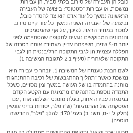
כובל הן העבירה של סירוב בלתי סביר, הן עבירות
נמשכות, או עבירות "סטטוס": ביצועה של העבירה
הראשונה נמשך כל עוד אדם הוא צד להסדר כובל,
וביצועה של העבירה השניה נמשך כל עוד קיים סירוב
למכור במחיר הראוי. לפיכך, על אף שהמסמכים
והנתונים המבוקשים נוגעים לתקופה שהסתיימה לפני
יותר מ-5 שנים, חשיפתם עדיין מעמידה אותה בסכנה של
הפללה עצמית הן לגבי התקופה הרליבנטית הן לגבי
התקופה שלאחריה (סעיף 2.1 לתגובת המשיבה 1).
לשם הבנת טענתה של המשיבה 1, יובהר כי עבירה היא
נמשכת כאשר "תהליך ההתגבשות של רכיבה ההתנהגותי
מותנה בהתמדה בו של העושה במשך זמן מסויים, כשכל
התמדה נוספת בהתנהגותו מתמזגת עם הקטע הקודם
במסגרת עבירה אחת, בעלת מומנט השלמה אחד, עם
הפסקתה של ההתנהגות" (ש"ז פלר, יסודות בדיני עונשין
(חלק ג', י-ם, תשנ"ב) בעמ' 170; להלן: "פלר", ההדגשה
הוספה).
מכיוון שכך והואיל ותקופת ההתיישנות מתחילה רק מיום