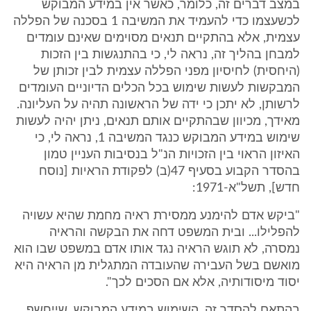
במצב דברים זה, כלומר, כאשר אין במידע המבוקש
לכשעצמו כדי להעמיד את המשיבה 1 בסכנה של הפללה
עצמית, אלא בהתקיים תנאים מסוימים שאינם עומדים
למבחן בהליך זה, נראה לי, כי בהתנגשות בין הזכות
(היחסית) לחיסיון מפני הפללה עצמית לבין זכותן של
המבקשות לעשות שימוש בכל הכלים הדיוניים העומדים
לרשותן, לא יתכן כי ידה של הראשונה תהיה על העליונה.
מאידך, מכיוון שבהתקיים אותם תנאים, ניתן יהיה לעשות
שימוש במידע המבוקש כנגד המשיבה 1, נראה לי, כי
האיזון הראוי בין הזכויות הנ"ל בנסיבות העניין טמון
בהסדר הקבוע בסעיף 47(ב) לפקודת הראיות [נוסח
חדש], תשל"א-1971:
"ביקש אדם להימנע ממסירת ראיה מחמת שהיא עשויה
להפלילו... ובית המשפט דחה את הבקשה והראיה
נמסרה, לא תוגש הראיה נגד אותו אדם במשפט שבו הוא
מואשם בשל העבירה שהעובדה המתגלית מן הראיה היא
יסוד מיסודותיה, אלא אם הסכים לכך".
בהתאם להסדר זה, השימוש במידע המבוקש, שייחשף