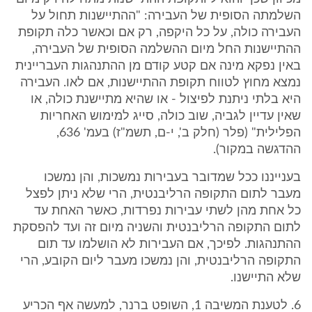
השלמתה הסופית של העבירה: "ההתיישנות תחול על
העבירה כולה, על כל היקפה, רק אם וכאשר כלה תקופת
ההתיישנות החל מיום ההשלמה הסופית של העבירה,
באין נפקא מינה אם קטע קודם מן ההתנהגות העבריינית
נמצא מחוץ לטווח תקופת ההתיישנות, אם לאו. העבירה
היא בלתי ניתנת לפיצול - או שהיא מתיישנת כולה, או
שאין עדיין לגביה, שוב כולה, סייג למימוש האחריות
הפלילית" (פלר (חלק ב', י-ם, תשמ"ז) בעמ' 636,
ההדגשה במקור).
בענייננו ככל שמדובר בעבירות נמשכות, והן נמשכו
מעבר לתום התקופה הרליבנטית, הרי שלא ניתן לפצל
כל אחת מהן לשתי עבירות נפרדות, כאשר האחת עד
לתום התקופה הרליבנטית והשניה מיום זה ועד להפסקת
ההתנהגות. לפיכך, אם העבירות לא הושלמו עד תום
התקופה הרליבנטית, והן נמשכו מעבר ליום הקובע, הרי
שלא התיישנו.
6. לטענת המשיבה 1, השופט ברנר, למעשה אף הכריע