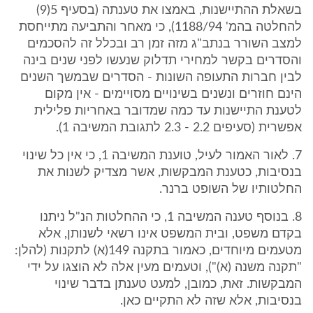
בשאלת ההתיישנות, באמצו את טענתה (בסעיף 5(9)
להחלטה בהמ' 1188/94), כי מאחר והתביעה מתייחסת
למצב השורר בנתב"ג מזה זמן רב ובכלל זה להסכמים
והסדרים בקשר למחירי תדלוק שנעשו לפני שנים בינה
לבין חברות התעופה השונות - הסדרים שבמשך השנים
הינם חוזרים ונשנים בשינויים מסויימים - אין מקום
לטענת התיישנות עד כמה שמדובר באחריות פלילית
אפשרית (סעיפים 2.2 - 2.3 לתגובת המשיבה 1).
7. לאור האמור לעיל, טוענת המשיבה 1, כי אין כל שינוי
בנסיבות, כטענת המבקשות, אשר מצדיק לשנות את
החלטותיו של השופט ברנר.
8. בנוסף טענה המשיבה 1, כי ההחלטות הנ"ל ניתנו
בקדם משפט, ובית המשפט אינו רשאי לשנותן, אלא
מטעמים מיוחדים, כאמור בתקנה 149(א) לתקנות (להלן:
"תקנה משנה (א)"), וטעמים מעין אלה לא הוצגו על ידי
המבקשות. זאת, כמובן, למעט טענתן בדבר שינוי
בנסיבות, אלא שזה לא התקיים כאן.