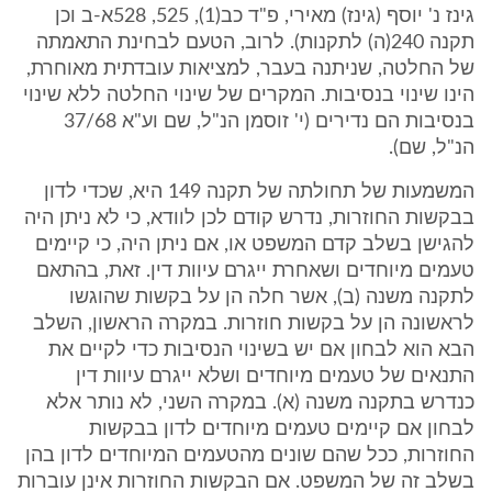
גינז נ' יוסף (גינז) מאירי, פ"ד כב(1), 525, 528א-ב וכן
תקנה 240(ה) לתקנות). לרוב, הטעם לבחינת התאמתה
של החלטה, שניתנה בעבר, למציאות עובדתית מאוחרת,
הינו שינוי בנסיבות. המקרים של שינוי החלטה ללא שינוי
בנסיבות הם נדירים (י' זוסמן הנ"ל, שם וע"א 37/68
הנ"ל, שם).
המשמעות של תחולתה של תקנה 149 היא, שכדי לדון
בבקשות החוזרות, נדרש קודם לכן לוודא, כי לא ניתן היה
להגישן בשלב קדם המשפט או, אם ניתן היה, כי קיימים
טעמים מיוחדים ושאחרת ייגרם עיוות דין. זאת, בהתאם
לתקנה משנה (ב), אשר חלה הן על בקשות שהוגשו
לראשונה הן על בקשות חוזרות. במקרה הראשון, השלב
הבא הוא לבחון אם יש בשינוי הנסיבות כדי לקיים את
התנאים של טעמים מיוחדים ושלא ייגרם עיוות דין
כנדרש בתקנה משנה (א). במקרה השני, לא נותר אלא
לבחון אם קיימים טעמים מיוחדים לדון בבקשות
החוזרות, ככל שהם שונים מהטעמים המיוחדים לדון בהן
בשלב זה של המשפט. אם הבקשות החוזרות אינן עוברות