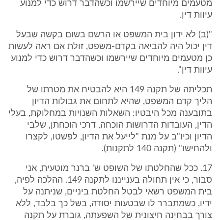
מטעמים מיוחדים שיירשמו וכשהדבר דרוש כדי למנוע
עיוות דין.
"(ב) לא ידון בית המשפט או הרשם בשום בקשה שבעל
דין יכול היה להביאה בקדם-משפט, זולת אם ראה לעשות
כן מטעמים מיוחדים שיירשמו וכשהדבר דרוש כדי למנוע
עיוות דין".
תכליתה של תקנה 149 היא להבטיח את מטרתו של
הליך קדם המשפט, שהיא לתחום את גבולות הדיון
בתובענה מכל היבטיו: השאלות השנויות במחלוקת, בעלי
הדין, העובדות הדרושות הוכחה, דרכי הוכחתן, שלבי
הדיון וכיו"ב על מנת "לייעל את הדיון, לפשטו, לקצרו
ולהחישו" (תקנה 140 לתקנות).
17. ככל שהחלטתו של השופט ש' ברנר מוטעית, אני
סבור, כי אין תחולה בענייננו לתקנה 149. ההלכה לפיה,
בית המשפט רשאי לבטל החלטת ביניים, שניתנה על
ידיו, כשמתברר לו שבטעות יסודה, בשל כך בלבד, ללא
צורך בבחינה חיצונית של השפעתה, גוברת על תקנה