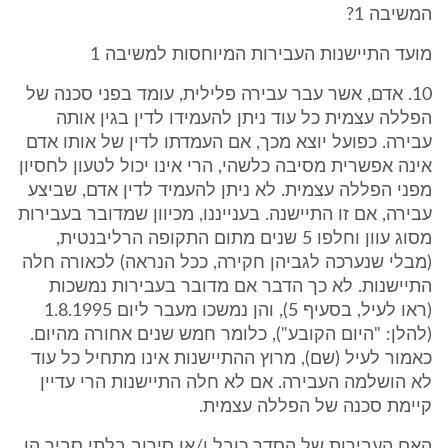
המשיבה 1?
מועד התיישנות העבירות המיוחסות למשיבה 1
10. אדם, אשר עבר עבירה פלילית, עומד בפני סכנה של
הפללה עצמית כל עוד ניתן להעמידו לדין בגין אותה
עבירה. כפועל יוצא מכך, אם העמדתו לדין של אותו אדם
אינה אפשרית מסיבה כלשהי, הרי אינו יכול לטעון לחסיון
מפני הפללה עצמית. לא ניתן להעמיד לדין אדם, שביצע
עבירה, אם זו התיישנה. בענייננו, מכיוון שמדובר בעבירות
מסוג עוון וחלפו 5 שנים מתום התקופה הרליבנטית,
(מבלי שנערכה לגביהן חקירה, ככל הנראה) לכאורה חלה
התיישנות. לא כך הדבר אם מדובר בעבירות נמשכות
(ראו לעיל, בסעיף 5), והן נמשכו מעבר ליום 1.8.1995
(להלן: "היום הקובע"), כלומר חמש שנים אחורה מהיום.
כאמור לעיל (שם), מרוץ ההתיישנות אינו מתחיל כל עוד
לא הושלמה העבירה. אם לא חלה התיישנות הרי עדיין
קיימת סכנה של הפללה עצמית.
האם העבירות של הסדר כובל ו/או סירוב בלתי סביר הן