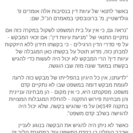
באשר לתנאי של עיוות דין בנסיבות אלה אומרים פ'
גולדשטיין, מ' ברונובסקי במאמרם הנ"ל, שם:
"נראה גם, כי אין על בית המשפט לשקול במקרה כזה אם
נתקיים התנאי של "מניעת עיוות דין": אם זכאי המבקש -
על פי סדרי הדין הרגילים - כי בקשתו תידון ללא היזקקות
למבחן כזה, מדוע תוטל על בקשתו כאן המגבלה של
עיוות דין? הרי המבקש לא יכול היה לעשות כדי להגיש
בקשתו במועד שונה מזה שבו הוגשה.
"לדעתנו, אין כל היגיון בהפלייתו של מבקש כזה לרעה
לעומת מבקש דומה במשפט שבו לא נתקיים קדם
משפט. מסקנתנו היא, כי אין מקום - הן מבחינה עניינית
והן מבחינת פירוש התקנה - להחלת המגבלות המצויות
בתקנה 149(א) על מי שהגיש בקשה, שלא יכול היה
להגישה בשלב קדם משפט".
כאשר לא ניתן היה להגיש את הבקשה בנוגע לעניין
שכבר הוחלט בו בקדם המשפט עוד במסגרת הליך זה,