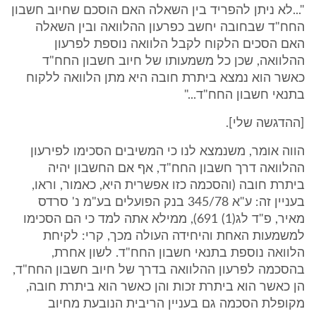
"...לא ניתן להפריד בין השאלה האם הוסכם שחיוב חשבון
החח"ד שבחובה יחשב כפרעון ההלוואה ובין השאלה
האם הסכים הלקוח לקבל הלוואה נוספת לפרעון
ההלוואה, שכן כל משמעותו של חיוב חשבון החח"ד
כאשר הוא נמצא ביתרת חובה היא מתן הלוואה ללקוח
בתנאי חשבון החח"ד..."
[ההדגשה שלי].
הווה אומר, משנמצא לנו כי המשיבים הסכימו לפירעון
ההלוואה דרך חשבון החח"ד, אף אם החשבון יהיה
ביתרת חובה (והסכמה כזו אפשרית היא, כאמור, וראו,
בעניין זה: ע"א 345/78 בנק הפועלים בע"מ נ' סרדס
מאיר, פ"ד לג(1) 691), ממילא אתה למד כי הם הסכימו
למשמעות האחת והיחידה העולה מכך, קרי: לקיחת
הלוואה נוספת בתנאי חשבון החח"ד. לשון אחרת,
בהסכמה לפרעון ההלוואה בדרך של חיוב חשבון החח"ד,
הן כאשר הוא ביתרת זכות והן כאשר הוא ביתרת חובה,
מקופלת הסכמה גם בעניין הריבית הנובעת מחיוב