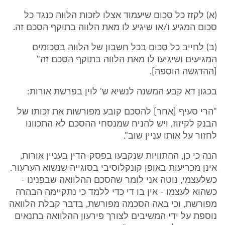
(א) לקזז כל סכום שיעמוד אצלו לזכות הלווה כנגד כל
סכום המגיע ו/או שיגיע לו מאת הלווה בתוקף הסכם זה.
(ב) לחייב כל סכום בכל חשבון של הלווה בסכומים
המגיעים ושיגיעו לו מאת הלווה בתוקף הסכם זה"
[ההדגשה הוספה].
בכגון דא קבע המשנה לנשיא ש' לוין בפרשת אורות:
"הרי סעיף [אחר] להסכם קובע מפורשות את זכותו של
הבנק לקיזוז, ויש להניח שמנסחי ההסכם לא התכוונו
לחזור על אותו עניין שוב".
הנה כי כן, ההתוויות שנקבעו בפסק-הדין בעניין אורות,
אינן מכריעות באופן קונקלוסיבי בסוגייה שנשוא הערעור.
כשלעצמי, נוטה אני לומר שהסכם ההלוואה שבפנינו -
כשהוא לעצמו - אין בו די כדי ללמד כי נתקיימה הבהרה
מפורשת, וכי באה הסכמה מפורשת, בדבר קבלת הלוואה
נוספת על ידי המשיבים לצורך פירעון ההלוואה בתנאים