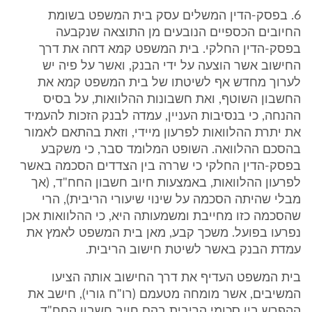
6. בפסק-הדין המשלים עסק בית המשפט בשומת
החיובים הכספיים הנובעים מן התוצאה שנקבעה
בפסק-הדין החלקי. בית המשפט קמא דחה את דרך
החישוב אשר הוצעה על ידי הבנק, ואשר על פיה יש
לערוך מחדש אף לשיטתו של בית המשפט קמא את
החשבון השוטף, ואת חשבונות ההלוואות, על בסיס
ההנחה, כי בנסיבות העניין, עמדה לבנק הזכות להעמיד
את יתרת ההלוואות לפרעון מיידי, וזאת בהתאם לאמור
בהסכם ההלוואה. השופט המלומד סבר, כי משקבע
בפסק-הדין החלקי כי שררה בין הצדדים הסכמה באשר
לפרעון ההלוואות, באמצעות חיוב חשבון החח"ד, (אך
מבלי שהיתה הסכמה על שינוי שיעורי הריבית), הרי
שהסכמה כזו מחייבת ומשמעותה היא, כי ההלוואות אכן
נפרעו בפועל. משכך קבע, מאן בית המשפט לאמץ את
עמדת הבנק באשר לשיטת חישוב הריבית.
בית המשפט העדיף את דרך החישוב אותה הציעו
המשיבים, אשר מומחה מטעמם (רו"ח גורי), חישב את
ההפרש בין סכומי הריבית בהם חויב חשבון החח"ד