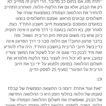
"יתרה מזו, אם בתום לב מדובר, הרי רעיון זה מחייב לא
רק את הבנק, אלא גם את הלקוח-הלווה. האחרון התחייב
להחזיר את ההלוואה הצמודה באמצעות שורה של
תשלומים קבועים מראש. ואמנם התשלומים בוצעו
במועדם המוסכם ובאמצעות חיוב חשבון החח"ד. כעת,
לאחר זמן, בא הלווה בטענה כי דרך פרעון זו אינה חוקית,
כיוון שיש בה משום עקיפת חוק הריבית. נשאל: ומה
בדבר פרעון החוב?! אם הלווה סבר כי דרך הפרעון אינה
כדין בשל חיובי הריבית בחשבון החח"ד, היה עליו להודיע
זאת מיד לבנק כדי שגם זה יוכל לשקול את המשך צעדיו.
כמובן, איש לא יכול היה לעצור בעד הלקוח מלפרוע את
תשלום ההלוואה במזומן ולמנוע על ידי כך את חיוב
הריבית על הפיגור" (סעיף 25 לפסק-הדין).
וכן:
"זאת ועוד אחרת: דומה כי התוצאה הממשית של קבלת
טענתו של הלווה בחלוף הזמן היא כי ההלוואה החדשה
של הבנק, שאפשרה את תשלום ההלוואה הצמודה של
הלווה, הפכה, למפרע, הלוואה בלתי-צמודה בעלת שיעור