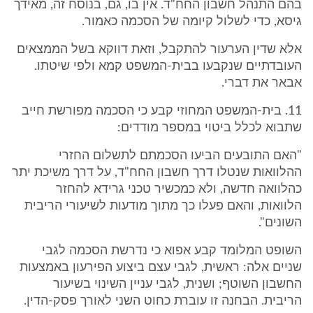
בהם התנהל חשבון החח"ד. אין בו, גם, בנוסח זה, מאידך
גיסא, כדי לשלול קיומה של הסכמה כאמור.
אלא שדין הערעור להתקבל, וזאת דווקא בשל הממצאים
העובדתיים שנקבעו בבית-המשפט קמא ולפי שיטתו.
אבאר את דברי.
11. בית-המשפט המחוזי קבע כי הסכמה מפורשת חייב
שתבוא לכלל ביטוי במספר מודדים:
"האם התובעים הביעו הסכמתם לתשלום החזרי
ההלוואות שנטלו דרך חשבון החח"ד, על דרך משיכת יתר
כהלוואה חדשה, ולא כמכשיר טכני גרידא להחזר
הלוואות, והאם פעלו כך מתוך מודעות לשיעורי הריבית
השונים".
השופט המלומד קבע אפוא כי נדרשת הסכמה לגבי
שניים אלה: ראשית, לגבי עצם ביצוע הפירעון באמצעות
החשבון השוטף; ושנית, לגבי עניין השינוי בשיעור
הריבית. הבחנה זו עוברת כחוט השני לאורך פסק-הדין.