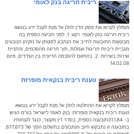
ריבית חריגה בנק לאומי
מומלץ לקרוא את פסק הדין להלן על מנת לקבל ידע בנושא
ריבית חריגה בנק לאומי: רקע: 1. לפני תביעה כספית בה
מבקשות התובעות לחייב את הנתבע לפצותן על נזקיהן הנובעים
מגביית ריביות חריגות ועמלות, תוך חריגה מהסכמים, והתניית
שירות בשירות. 2. בהתאם להסכמה הדיונית בין הצדדים, מיום
14.02.08
טענת ריבית בנקאית מופרזת
מומלץ לקרוא את ההחלטה להלן על מנת לקבל ידע בנושא
טענת ריבית בנקאית מופרזת: בנק לאומי לישראל בע"מ הגיש
ב- 31.1.84תובענה כספית, בסדר דין מקוצר, כנגד לקוחותיו.
בתובענה זו נתבקש חיוב הנתבעים בתשלום הסך של 677,673,
6שקלים וכן ריבית של % 196לשנה על הסך של 736,747