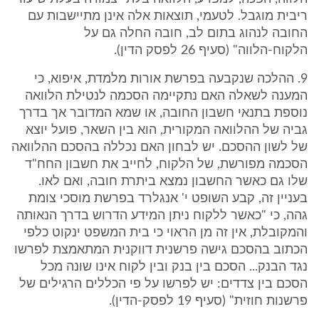
ריבית מוגבל. לטעמי, תוצאות אלה אינן מתיישבות עם
החובה לנהוג בתום לב, חובה החלה גם על
הלקוח-הלווה" (סעיף 26 לפסק הדין).
9. ההלכה שנקבעה בפרשת אורות מלמדת, איפוא, כי
המענה לשאלה האם נתקיימה הסכמה לנטילת הלוואה
נוספת בתנאי חשבון החובה, או שמא המדובר אך בדרך
גביה של ההלוואה המקורית, הוא בין השאר, פועל יוצא
של לשון ההסכם. יש לבחון האם נכללה בהסכם ההלוואה
הסכמה מפורשת, של הלקוח, לחייב את חשבון החח"ד
שלו גם כאשר החשבון נמצא ביתרת חובה, ואם לאו.
בעניין זה, קבע השופט י' אנגלרד בפרשת מוסכי צומת
גהה, כי "כאשר ללקוח ניתן המידע הדרוש בדרך הנאותה
והמקובלת, אין זה מן הראוי כי בית המשפט ינקוט כלפי
הכתוב בהסכם גישה פרשנית דווקנית המתאמצת לפרשו
נגד הבנק... הסכם בין בנק ובין לקוח אינו שונה מכל
הסכם בין צדדים: יש לפרשו על פי הכללים הרגילים של
פרשנות חוזית" (סעיף 19 לפסק-הדין).