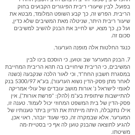
בפועל, לבין שיעורי ריבית הפיגורים הקבועים בחוק
הריבית. הפרש זה, כך קבע השופט המלומד, מבטא את
שיעור ריבית היתר, שניטלה מאת המשיבים שלא כדין,
ועל כן, כך מצא, יש לחייב את הבנק להשיב למשיבים
סכום זה.
כנגד החלטות אלה מופנה הערעור.
7. הבנק המערער שב וטוען, כי הוסכם בינו לבין
המשיבים, כי הריבית שיחוייבו בה תהא הריבית המחייבת
במסגרת חשבון החח"ד, וכי לאור הלכה שנקבעה (כשנה
לאחר מתן פסק-הדין נשוא הערעור), בע"א 5300/97 בנק
לאומי לישראל נ' אורות מושב עובדים של עולי אמריקה
להתיישבות שיתופית בע"מ (להלן: "פרשת אורות"), אין
פסק-הדין של בית המשפט המחוזי יכול לעמוד. טענה זו,
אילו נתקבלה, היתה מייתרת את הדיון ביתר טענותיו של
המערער. אלא שבמקרה זה, כפי שעוד יובהר, ראוי אכן,
להגיע לתוצאה שהבנק טוען לה אף כי בסטיית-מה
משיטתו.