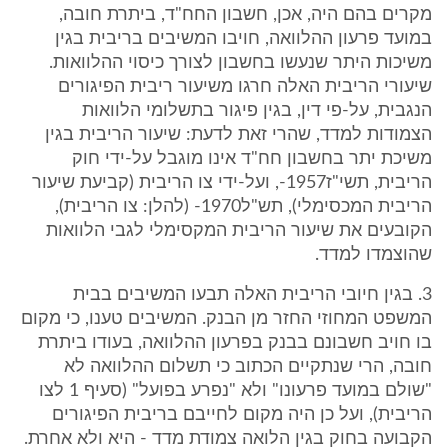
מקרים בהם היה, אכן, חשבון החח"ד, ביתרת חובה,
במועד פרעון ההלוואה, חויבו המשיבים בריבית בגין
משיכות היתר שנעשו בחשבון לצורך כיסוי ההלוואות.
שיעורי הריבית האלה חרגו משיעור ריבית הפיגורים
הנגבית, על-פי דין, בגין פיגור בתשלומי הלוואות
הצמודות למדד, שהרי זאת לדעת: שיעור הריבית בגין
משיכת יתר בחשבון חח"ד אינו מוגבל על-ידי חוק
הריבית, תשי"ז1957-, ועל-ידי צו הריבית (קביעת שיעור
הריבית המכסימלי), תש"ל1970- (להלן: צו הריבית),
הקובעים את שיעור הריבית המקסימלי לגבי הלוואות
שהוצמדו למדד.
3. בגין חיובי הריבית האלה תבעו המשיבים בבית
המשפט המחוזי החזר מן הבנק. המשיבים טענו, כי מקום
בו חויב חשבונם בבנק בפרעון ההלוואה, בעודו ביתרת
חובה, הרי שנתקיים הכתוב כי תשלום ההלוואה לא
"שולם במועד פרעונו" ולא "נפרע בפועל" (סעיף 1 לצו
הריבית), ועל כן היה מקום לחייבם בריבית הפיגורים
הקבועה בחוק בגין הלואה צמודת מדד - היא ולא אחרת.