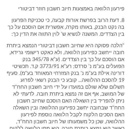
פירעון הלוואה באמצעות חיוב חשבון חוזר דביטורי
8. דעת הרוב בפרשת אורות קבעה, כי טכניקת הפרעון
בה נקט הבנק, באותו מקרה, אפשרית אם הוסכם על כך
בין הצדדים. המשנה לנשיא ש' לוין התווה את הדין כך:
"הלכה פסוקה היא שחיוב חשבון דביטורי הנמצא ביתרת
חובה ייחשב כפירעון הלוואה, ולא כאקט רישומי גרידא,
אם הוסכם על כך בין הצדדים. (ע"א 345/78 בנק
הפועלים בע"מ נ' סרדס; רע"א 3773/91 ק.ד. תכשיטי
דורינה אילת בע"מ נ' בנק המזרחי המאוחד בע"מ). סעיף
19 להסכם ההלוואה... קובע כי הבנק רשאי לפרוע
תשלום שלא שולם במועדו על ידי חיוב חשבון החח"ד
של המושב, אף אם זה נמצא ביתרת חובה. לדעתי לא
ניתן להפריד בין השאלה האם הוסכם שחיוב חשבון
החח"ד שבחובה יחשב כפירעון ההלוואה ובין השאלה
האם הסכים הלקוח לקבל הלוואה נוספת לפירעון
ההלוואה, שכן כל משמעותו של חיוב חשבון החח"ד,
כאשר הוא נמצא ביתרת חובה, היא מתן הלוואה ללקוח