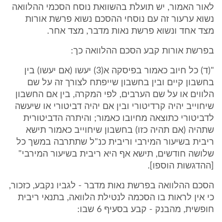
לאור האמור, יש תועלת בהשוואת נוסח הסכמי ההלוואה
נשוא ערעור זה עם נוסחי ההסכם נשוא פרשת אורות
מצד אחד ונשוא פרשת נאות מדבר, מצד אחר.
בפרשת אורות קבע הסכם ההלוואה כך:
"(ד) כל חיוב כאמור בפיסקה א(3) יעשו (אם יעשו) בין
בחשבון קיים ובין בחשבון שייפתח לצורך זה על שם
הלווים או על שם הערבים, לפי המקרה, בין אם החשבון
שיחוייב יהיה קרדיטורי ובין אם יהיה דביטורי או שיעשה
לדביטורי כתוצאה מחיובו כאמור; והיתרה הדביטורית
שתהיה (אם תהיה כזו) בחשבון שיחוייב כאמור תישא
ריבית בשיעור המירבי וריבית כנ"ל שתתרבה במשך כל
שלושה חודשים, תישא אף היא ריבית בשיעור המירבי"
[ההדגשות הוספו].
הסכם ההלוואה בפרשת נאות מדבר - לגביו נקבע, כזכור,
כי אין לראות בו הסכמה לנטילת הלוואה, בתנאי ריבית
חופשית, מהבנק - קבע בסעיף 6 שבו: