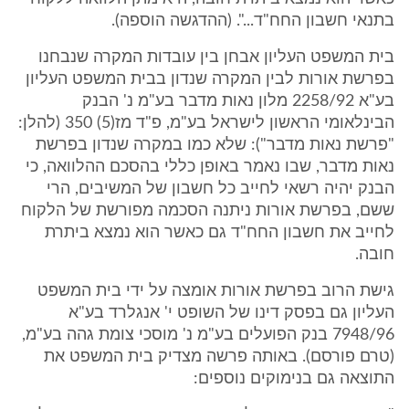
בתנאי חשבון החח"ד...". (ההדגשה הוספה).
בית המשפט העליון אבחן בין עובדות המקרה שנבחנו
בפרשת אורות לבין המקרה שנדון בבית המשפט העליון
בע"א 2258/92 מלון נאות מדבר בע"מ נ' הבנק
הבינלאומי הראשון לישראל בע"מ, פ"ד מז(5) 350 (להלן:
"פרשת נאות מדבר"): שלא כמו במקרה שנדון בפרשת
נאות מדבר, שבו נאמר באופן כללי בהסכם ההלוואה, כי
הבנק יהיה רשאי לחייב כל חשבון של המשיבים, הרי
ששם, בפרשת אורות ניתנה הסכמה מפורשת של הלקוח
לחייב את חשבון החח"ד גם כאשר הוא נמצא ביתרת
חובה.
גישת הרוב בפרשת אורות אומצה על ידי בית המשפט
העליון גם בפסק דינו של השופט י' אנגלרד בע"א
7948/96 בנק הפועלים בע"מ נ' מוסכי צומת גהה בע"מ,
(טרם פורסם). באותה פרשה מצדיק בית המשפט את
התוצאה גם בנימוקים נוספים: