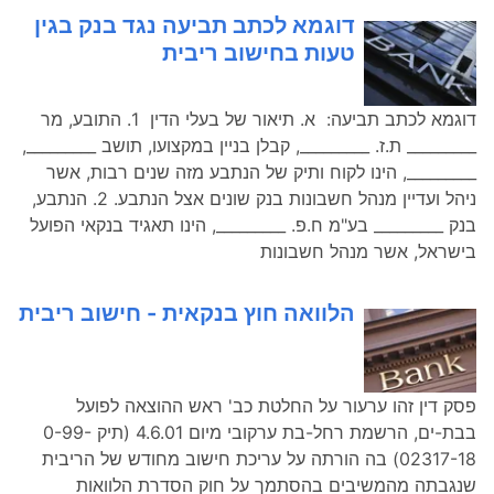
דוגמא לכתב תביעה נגד בנק בגין
טעות בחישוב ריבית
דוגמא לכתב תביעה: א. תיאור של בעלי הדין 1. התובע, מר
_________ ת.ז. _________, קבלן בניין במקצועו, תושב _________,
_________, הינו לקוח ותיק של הנתבע מזה שנים רבות, אשר
ניהל ועדיין מנהל חשבונות בנק שונים אצל הנתבע. 2. הנתבע,
בנק _________ בע"מ ח.פ. _________, הינו תאגיד בנקאי הפועל
בישראל, אשר מנהל חשבונות
הלוואה חוץ בנקאית - חישוב ריבית
פסק דין זהו ערעור על החלטת כב' ראש ההוצאה לפועל
בבת-ים, הרשמת רחל-בת ערקובי מיום 4.6.01 (תיק 0-99-
02317-18) בה הורתה על עריכת חישוב מחודש של הריבית
שנגבתה מהמשיבים בהסתמך על חוק הסדרת הלוואות