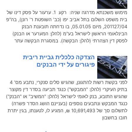
מימוש משכנתא מדרגה שניה: רקע 1. ערעור על פסק דינו של
בית משפט השלום בתל אביב יפו (כב' השופטת ר' רונן), בה"פ
201127/04, מיום 05.01.05, בו נדחתה תובענת הבנק
הבינלאומי הראשון לישראל בע"מ (להלן: המערער או הבנק)
לפסק דין הצהרתי (להלן: הבקשה). במסגרת הבקשה עתר
הצדקה כלכלית גביית ריבית
פיגורים על ידי הבנקים
לפני בקשת רשות להתגונן, שהגיש סלים סנקרי, נתבע מס' 4
בתיק העיקרי (להלן: "המבקש") כנגד תביעה בסדר דין מקוצר
שהגיש התובע, בנק לאומי לישראל (להלן: "המשיב" או "הבנק")
כנגד המבקש ונתבעים נוספים (בעניינם הושג הסדר פשרה)
לתשלום סך של 10,691,493 ₪, המגיע לו, לטענתו, בגין יתרת
חובו בחשבון