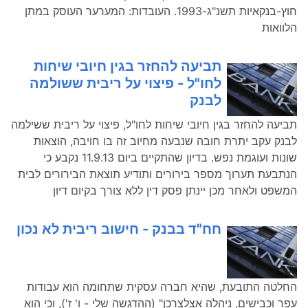
חוץ-בנקאיות תשנ"ג-1993. העובדות: המערער העוסק במתן
הלוואות
תביעה להחזר בגין חיובי שיחות
לחו"ל - פיצוי על ריבית ששולמה
לבנק
תביעה להחזר בגין חיובי שיחות לחו"ל, פיצוי על ריבית ששילמה
לבנק עקב יתרת חובה שנבעה מחיוב זה בו חויבה, הוצאות
שונות ועוגמת נפש. בדיון שהתקיים ביום 11.9.13 נקבע כי
הנתבעת תערוך מספר בירורים ותודיע תוצאת הבירורים לבית
המשפט ולאחר מכן יינתן פסק דין ללא צורך בקיום דיון
חח"ד בבנק - חישוב ריבית לא נכון
החלטה התובעת, שהיא חברה עסקית שתחומה הוא עבודות
עפר וכבישים, ניהלה אצלצרכן" (ההדגשה שלי - ו' ז'), וכי הוא