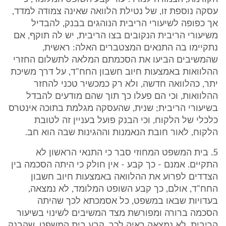
עסקה נוספת זו, של נטילת הלוואה שאינה צמודה למדד,
אך כפופה לשיעורי הריבית הנוהגים בבנק, להבדיל
משיעורי הריבית הנקובים בצו הריבית, יש לה תוקף, אם
נתקיימו בה התנאים המצטברים האלה: ראשית,
שהמשיבים הביעו את הסכמתם המלאה לתשלום החזרי
ההלוואות באמצעות חיוב חשבון החח"ד, על דרך משיכת
יתר, כהלוואה חדשה, ולא רק כמכשיר טכני להחזר
ההלוואות, וכי הם פעלו כך תוך שהם מודעים להבדל
בשיעורי הריבית; שנית, שהעסקה מגלמת בתוכה אינטרס
כלכלי של הלקוח, וכי הבנק פועל בעניין זה לטובת
הלקוח, לאור חובת הנאמנות וההגינות שבה הוא חב.
5. בית המשפט המחוזי סבר כי התנאי הראשון לא
התקיים. אמנם - כך קבע - אין חולק כי היתה הסכמה בין
הצדדים לפרוע את ההלוואה באמצעות חיוב חשבון
החח"ד, אולם, כך קבע השופט המלומד, לא נמצאה,
בעדויות שבאו במשפט, כל אסמכתא לכך שהיתה
הסכמה ברורה ומפורשת מצד המשיבים לשינוי בשיעור
הריבית. לא נמצאה ראיה לכך, קבע בית המשפט, שהבנק