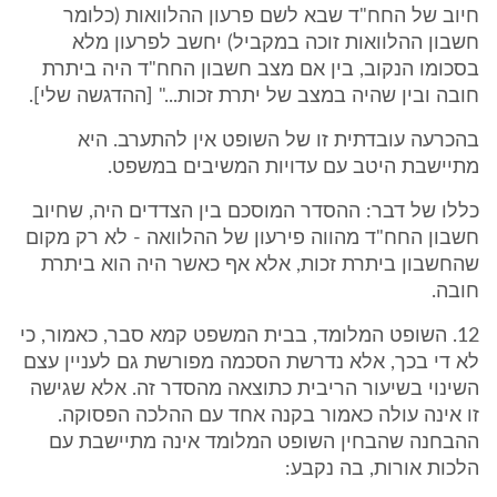
חיוב של החח"ד שבא לשם פרעון ההלוואות (כלומר
חשבון ההלוואות זוכה במקביל) יחשב לפרעון מלא
בסכומו הנקוב, בין אם מצב חשבון החח"ד היה ביתרת
חובה ובין שהיה במצב של יתרת זכות..." [ההדגשה שלי].
בהכרעה עובדתית זו של השופט אין להתערב. היא
מתיישבת היטב עם עדויות המשיבים במשפט.
כללו של דבר: ההסדר המוסכם בין הצדדים היה, שחיוב
חשבון החח"ד מהווה פירעון של ההלוואה - לא רק מקום
שהחשבון ביתרת זכות, אלא אף כאשר היה הוא ביתרת
חובה.
12. השופט המלומד, בבית המשפט קמא סבר, כאמור, כי
לא די בכך, אלא נדרשת הסכמה מפורשת גם לעניין עצם
השינוי בשיעור הריבית כתוצאה מהסדר זה. אלא שגישה
זו אינה עולה כאמור בקנה אחד עם ההלכה הפסוקה.
ההבחנה שהבחין השופט המלומד אינה מתיישבת עם
הלכות אורות, בה נקבע: