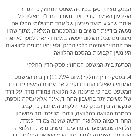
הבנק, מצידו, טען בבית-המשפט המחוזי, כי הסדר
הפירעון האמור, קרי: חיוב חשבון החח"ד מאליו, כל
אימת שהגיע מועד פירעון של אחד מתשלומי ההלוואה,
נעשה בידיעת המשיבים ובהסכמתם המלאה, מתוך שהיו
מעונינים שכל תשלום ייעשה במועדו - זאת למען לא יפרו
את התחייבויותיהם כלפי הבנק, ולא יהיו נתונים לתוצאות
העונשין הקבועות בהסכם ההלוואה.
הכרעת בית-המשפט המחוזי: פסק-הדין החלקי
4. בפסק-הדין החלקי (מיום 11.7.94) דן בית המשפט
המחוזי בשאלת החבות וקיבל את עמדת המשיבים. בית
המשפט סבר כי פרעונה של הלוואה צמודת מדד, על דרך
של משיכת יתר בחשבון החח"ד, אינה אלא עסקה נוספת,
שנקשרה בין הבנק לבין הלקוח. המדובר, כך קבע,
בהמרת הלוואה בהלוואה, שהרי משיכת יתר מחשבון
החח"ד כמוה כהלוואה חדשה שאינה צמודה למדד,
הלוואה שבאמצעותה פורעים המשיבים את ההלוואה
הקודמת, הצמודה למדד. עוד קבע השופט המלומד, כי