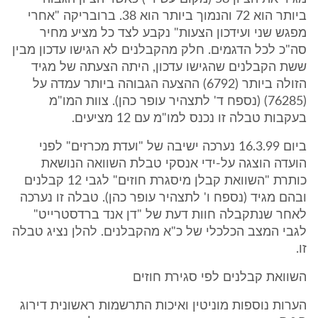
ביותר הוא 72 והנמוך ביותר הוא 38. ברובריקה "אחרי
מפגש שני ועידכון הצעות" נקבע לצד כל מציע מחיר
סה"כ לכל הדגמים. חלק מהקבלנים לא הגישו עדכון מבין
ששת הקבלנים שהגישו עדכון, היתה הצעתה של מגיד
הזולה ביותר (6792) ההצעה הגבוהה ביותר עמדה על
(76285) (נספח ד' לתצהיר עופר כהן). צוות המו"מ
בעקבות טבלה זו נכנס למו"מ עם 12 מציעים.
ביום 16.3.99 נערכה ישיבה של "ועדת מכרזים" לפני
הועדה הוצגה על-ידי אנסקי טבלת השוואה הנושאת
כותרת "השוואת קבלן מיסגרת חוזים" לגבי 12 קבלנים
ובהם מגיד (נספח ו' לתצהיר עופר כהן). טבלה זו נערכה
לאחר שנתקבלה חוות דעת של "דן אנד ברדסטרייט"
לגבי המצב הכלכלי של כ"א מהקבלנים. להלן נציג טבלה
זו.
השוואת קבלנים לפי סגירת חוזים
הערות נוספות מוניטין ואיכות התרשמות ראשונית דירוג