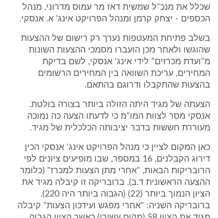
שכלל את מנכ"ל שמשית דאז מר עמוס מדרוני, מנהל
הכספים - יצחק קרמן ומנהל הפרויקט אינג' א. אנסקי.
בשלב פתיחת המעטפות נערך רק רישום של ההצעות
שהוגשו ולאחר מכן הועברו מסמכי ההצעות השונות
מ"ועדת מכרזים" לידי אינג' אנסקי, לשם בדיקת
המחירים, עריכת השוואה בין המחירים הרשומים
בהצעות שהתקבלו ודרוגם בהתאם.
הצעתה של מגיד היתה הזולה ביותר בצורה בולטת.
אנסקי מסר לצוות המו"מ כי לדעתו הצעה כה נמוכה
מעוררת חששות בדבר יציבותה הכלכלית של מגיד.
כאן המקום לציין כי מנהל הפרויקט אינג' אנסקי הכין
דירוג הקבלנים, 16 במספר, שבו מופיעים ציונים לפי
הרובריקות הבאות, "אחרי מתן הצעות למכרז" (כלומר
ההצעה הראשונית ד.ב). ברובריקה זו קיבלה מגיד את
הציון הנמוך ביותר (22) (הגבוה ביותר היה 220).
ברובריקה השניה: "אחרי מפגש ועידכון הצעות" קיבלה
מגיד את הציון 58 (מקום עשירי) כאשר הציון הגבוה