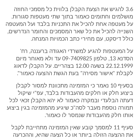
3.6 להגיש את הצעת הקבלן בלווית כל מסמכי החוזה
מושלמים וחתומים כאמור בתוך שתי מעטפות סגורות.
על מעטפה אחת להכיל את התכניות בלבד ועל המעטפה
השנייה להכיל את כל שאר המסמכים והחומר הנדרשים,
כולל דיסקט, עם מחירי כתב הכמויות המנחה.
על המעטפות להגיע למשרדי האגודה ברעננה, רח'
הסדנא 13, טלפון 09-7409825 עד ולא מאוחר מיום
22.12.1999 בשעה 12.00 בצהריים. על הקבלן לדאוג
לקבלת "אישור מסירה" בעת הגשת ההצעה כאמור".
בסעיף 10 נאמר כי המזמינה מתכוונת למסור לקבלן
ביצוע חלק או חלקים מהעבודות בלבד, עפ"י שיקול
דעתה הבלעדי ובמקרה כאמור לא יהא הקבלן זכאי לכל
תמורה נוספת מעבר לסה"כ שיגיע מהמזמינה בגין ביצוע
אותו חלק מהעבודות שנמסר לו כאמור.
סעיף 11 למסמך קובע שאין המזמינה מתחייבת לקבל
את ההצעה הזולה ביותר או כל הצעה שהיא, וההכרעה