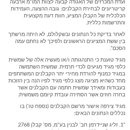
ועדת המכרזים של האגודה קבעה לצוות המו"מ ארבעה
קריטריונים לבחירת הקבלנים: גובה ההצעה, העמידות
הכלכלית של הקבלן המציע, חוות דעת מקצועית
והתרשמות כללית.
לאחר בדיקת כל הנתונים ובשקלולם, לא היתה מרשתך
בין ששת המציעים הראשונים ולפיכך לא נחתם עמה
הסכם".
מגיד טוענת כי התנהגותה ו/או מעשיה אלה של שמשית
כלפי מגיד מגיעים לכדי תרמית. שמשית השתמשה
במגיד כמנוף להורדת מחירי יתר הקבלנים המשתתפים
מחד כשהיא מציגה מצג כלפי מגיד לפיו הנה בין הזוכות
בעבודות ומאידך שמשית חתמה עם הקבלנים אשר
בחרה חוזים אשר הסתירה עובדת קיומם משמשית.
מגיד צירפה אישור מרשם הקבלנים (נספח טו') בו
נכללים הנתונים הבאים:
"1. זליג שניידרמן חב' לבנין בע"מ, מס' קבלן 2768