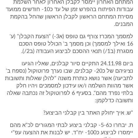
המתחם האחרון יימסר לקבלן האחרון לאחר השלמת
עבודות הפיתוח בהפרש זמן של עד כ10- חודשים ממועד
מסירת המתחם הראשון לקבלן הראשון שהחל בהקמת
המבנים.
למסמך המכרז צורף גם טופס (א3-) "הצעת הקבלן" (ע'
16 ואילך למסמך) וכן מסמך ב' הכולל טופס הסכם
מסגרת (ב1/) תנאי ההסכם לביצוע העבודה (ב2/).
ביום 24.11.98 התקיים סיור קבלנים, שאליו הגיעו
נציגיהם של כ20- קבלנים, שבו נערך פרוטוקול (נספח ב'
לתביעה) אשר נושא כותרת משנה "להלן שאלות ותשובות
אשר מהוות השלמה ו/או עידכון למסמכים ויהיו חלק
בלתי נפרד מהם". בסעיף 6 לפרוטוקול זה נכתבה שאלה
ותשובה כדלקמן:
"ש. איך יחולק האתר בין קבלני הביצוע?
ת. יבחרו כ5-6- קבלני ביצוע לבתי המגורים לכ"א מהם
יימסרו לביצוע כ100- יח"ד. יש לבנות את ההצעה עפ"י