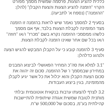
כללית להציע הצעות, פרסמה שמשית מסמך מפורט
הקרוי "הזמנה להציע הצעות והצעת הקבלן" (להלן:
"ההזמנה") (נספח א' לתביעה).
בסעיף 2 למסמך נאמר שיש לראות בהזמנה זו הזמנה
מצד המזמינה לקבלת הצעות בלבד, אף אם מסמך
כלשהו ממסמכי ההזמנה נקרא בשם "מכרז" ו/או "חוזה"
ו/או בכל שם אחר שאינו הזמנה לקבלת הצעות.
סעיף 3 להזמנה קובע כי על הקבלן המבקש להגיש הצעה
ולנהוג כדלהלן:
"3.1 למלא את סה"כ המחיר הפאושלי לביצוע המבנים
במחירון שבמסמך ו' של ההזמנה. סכום זה יהווה את
סכום הצעת הקבלן והוא יכלול את כל אשר יגיע לקבלן
מהמזמינה, בגין ביצוע העבודות.
3.2 לצרף להצעתו ערבות בנקאית אוטונומית ובלתי
מותנית לטובת שמשית אגודה שיתופית להתיישבות
קהילתית בע"מ, בסכום של 500,000 ש"ח.