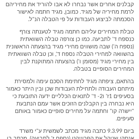
קבלנים אחרים אשר נבחרו לא אבו להוריד את מחיריהם
לרמת מחיריה של מגיד. כמובן, מגיד חתמה לאישור
הסכמתה לביצוע העבודות על פי הטבלה הנ"ל.
טבלת המחירים עליהם חתמה מגיד לטענתה צורף
כנספח ד' לתביעה. כמו כן צורפה טבלה השוואתית
(נספח ה') שבה מושווים מחירי מגיד בהצעתה הראשונית
בהשוואה למחירי הטבלה נספח ד', וכן טבלה השוואתית
בין מחירי מגיד (מסומן ו') בהצעתה המתוקנת לבין
המחירים הסופיים בטבלה.
בהתאם, ציפתה מגיד לחתימת הסכם עימה ולמסירת
מיתחם העבודה ולתחילת העבודות שכן ובין היתר כאמור
בסעיפים 1ז' ו2- ד' לתנאים הכלליים ידעה התובעת כי
היא נבחרה בין הקבלנים הזוכים אשר עמם הנתבעת
"יישרה קו" וחתמה על מחירים סופיים כאמור באותם
סעיפים.
ביום 9.3.99 כתבה מגיד מכתב לשמשית ע"י משרד
אנסקי שניהל את הפרוייקט (נספח ז' לתביעה). מכתב בו