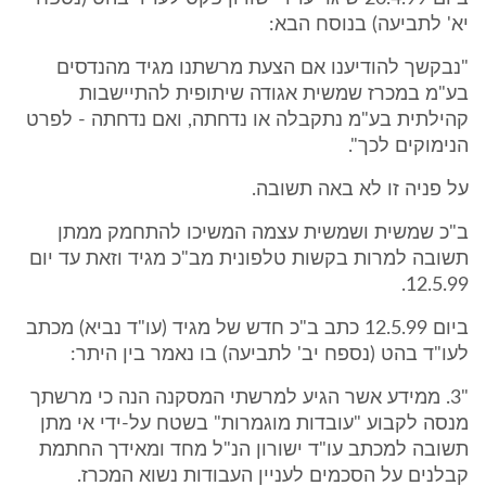
יא' לתביעה) בנוסח הבא:
"נבקשך להודיענו אם הצעת מרשתנו מגיד מהנדסים
בע"מ במכרז שמשית אגודה שיתופית להתיישבות
קהילתית בע"מ נתקבלה או נדחתה, ואם נדחתה - לפרט
הנימוקים לכך".
על פניה זו לא באה תשובה.
ב"כ שמשית ושמשית עצמה המשיכו להתחמק ממתן
תשובה למרות בקשות טלפונית מב"כ מגיד וזאת עד יום
12.5.99.
ביום 12.5.99 כתב ב"כ חדש של מגיד (עו"ד נביא) מכתב
לעו"ד בהט (נספח יב' לתביעה) בו נאמר בין היתר:
"3. ממידע אשר הגיע למרשתי המסקנה הנה כי מרשתך
מנסה לקבוע "עובדות מוגמרות" בשטח על-ידי אי מתן
תשובה למכתב עו"ד ישורון הנ"ל מחד ומאידך החתמת
קבלנים על הסכמים לעניין העבודות נשוא המכרז.