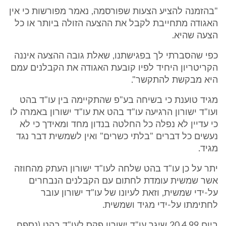
"בהזמנה להציע הצעות שפורסמה, נאמר מפורשות כי אין
האגודה מתחייבת לקבל את ההצעה הזולה ביותר או כל
הצעה שהיא.
כפי שהסברתי לך בפגישתנו, שאלת גובה ההצעה איננה
הקריטריון היחיד לפיו קובעת האגודה את הקבלנים עמם
היא מבקשת להתקשר".
מגיד טוענת כי בשיחה בע"פ שהתקיימה בין עו"ד בהט
ועו"ד ישורון הרגיעה עו"ד בהט את עו"ד ישורון באמרה לו
כי עדיין לא נפלה כל החלטה בנדון מחד ומאידך כי לא
נעשים כל דברים "בלתי כשרים" ואין לשמשית דבר נגד
מגיד.
יתר על כן עו"ד בהט שלחה לעו"ד ישורון העתק מהחוזה
אשר שמשית עומדת לחתום עם הקבלנים הנבחרים
על-ידי שמשית, וזאת לעיונו של עו"ד ישורון עובר
לחתימתו על-ידי מגיד ושמשית.
ביום 20.4.99 שיגר עו"ד ישורון פקס לעו"ד בהט (נספח