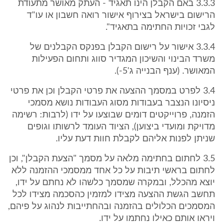
3.3.3 באם הקבלן הינו תאגיד - העתק מאושר מתעודת
הרישום בישראל בצירוף אישור רואה חשבון או עו"ד
לגבי זכויות החתימה בתאגיד".
3.3.4 אישור על רישום הקבלן בפנקס הקבלנים של
משרד הבינוי והשיכון המגדיר סווג ותחום הפעילות
המאושר. (ענף הבנייה ג'5-).
3.4 לפרט במסמך ההצעה את פרטי הקבלן וכן את פרטי
ניסיונו הנצבר בעבודות מסוג העבודות נושא מסמכי
הזמנה, פרוייקטים דומים שבוצעו על ידו (לרבות: רשימה
מדויקת ומועדי ביצוען), הציוד העומד לרשותו וגופים
שניתן לפנות אליהם לקבלת חוות דעת עליו.
3.5 לחתום בחתימה מלאה על מסמך "הצעת הקבלן", וכן
לחתום בראשי תיבות על כל אחד ממסמכי ההזמנה ללא
יוצא מהכלל, ובמקרה שמסמך כלשהו לא נחתם על ידו,
תחשב הגשת ההצעה מצידו למזמין כהסכמה מצידו לכל
המסמכים הכלולים בהזמנה ובהחתייבות לנהוג על פיהם,
ויראו אותם כאילו נחתמו על ידו.