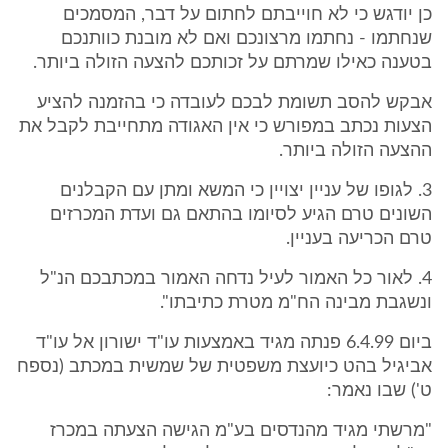
כן יודגש כי לא חוייבתם לחתום על דבר, המסמכים
שנחתמו - נחתמו מרצונכם ואם לא מובנת כוותנכם
בטענה כאילו שמרתם על זכותכם להצעה הזולה ביותר.
אבקש להסב תשומת לבכם לעובדה כי בהזמנה להציע
הצעות נכתב במפורש כי אין האגודה מתחייבת לקבל את
ההצעה הזולה ביותר.
3. לגופו של עניין יצויין כי המשא ומתן עם הקבלנים
השונים טרם הגיע לסיומו בהתאם גם ועדת המכרזים
טרם הכריעה בעניין.
4. לאור כל האמור לעיל נדחה האמור במכתבכם הנ"ל
ונשגבת מבינה הח"מ מטרת כתיבתו".
ביום 6.4.99 פנתה מגיד באמצעות עו"ד ישורון אל עו"ד
אביגיל בהט כיועצת משפטית של שמשית במכתב (נספח
ט') שבו נאמר:
"מרשתי מגיד מהנדסים בע"מ הגישה הצעתה במכרז