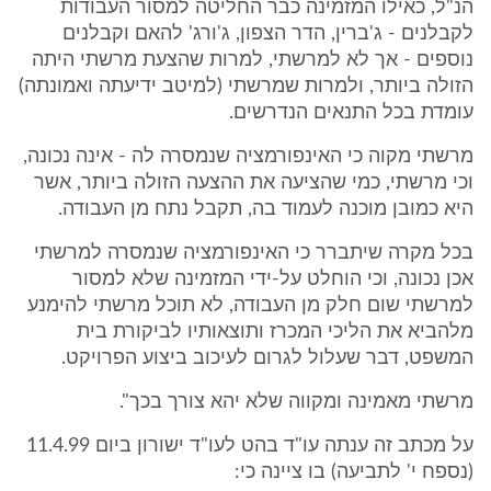
הנ"ל, כאילו המזמינה כבר החליטה למסור העבודות
לקבלנים - ג'ברין, הדר הצפון, ג'ורג' להאם וקבלנים
נוספים - אך לא למרשתי, למרות שהצעת מרשתי היתה
הזולה ביותר, ולמרות שמרשתי (למיטב ידיעתה ואמונתה)
עומדת בכל התנאים הנדרשים.
מרשתי מקוה כי האינפורמציה שנמסרה לה - אינה נכונה,
וכי מרשתי, כמי שהציעה את ההצעה הזולה ביותר, אשר
היא כמובן מוכנה לעמוד בה, תקבל נתח מן העבודה.
בכל מקרה שיתברר כי האינפורמציה שנמסרה למרשתי
אכן נכונה, וכי הוחלט על-ידי המזמינה שלא למסור
למרשתי שום חלק מן העבודה, לא תוכל מרשתי להימנע
מלהביא את הליכי המכרז ותוצאותיו לביקורת בית
המשפט, דבר שעלול לגרום לעיכוב ביצוע הפרויקט.
מרשתי מאמינה ומקווה שלא יהא צורך בכך".
על מכתב זה ענתה עו"ד בהט לעו"ד ישורון ביום 11.4.99
(נספח י' לתביעה) בו ציינה כי: