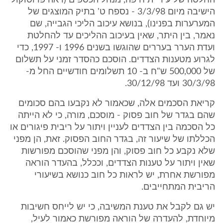
החלטה של עיריית חיפה, מנהל הכספים (ראה פרוטוקול
הישיבה מיום 3/3/98 - נספח ט' בתיק המוצגים של
המערערות בפנינו), בנושא עיכוב הליכי הגבייה, שם
נאמר, בין היתר, שאין בעיכוב ההליכים עד להחלטת
ועדת הערר בעררים שהוגשו בשנים 1996 ו- 1997, כדי
לגרוע מטענות הצדדים. הוסכם כהסדר זמני על תשלום
של 500,000 ש"ח ב- 10 תשלומים חודשיים החל מ-
30/3/98 ועד 30/12/98.
קריאת הסכמים אלה, שכאמור לא נקבעו בהם סכומים
שהם בגדר של חוב פסוק - מוסכם, מורה, כי לא הייתה
כל הסכמה בין הצדדים לעניין ויתור על ריבית פיגורים או
הכללתו של שיעור זה, בגדר החוב הפסוק. זאת, הן מפני
שלא נקבע כל חוב פסוק, והן מפני שהוסכם מפורשות
שאין ויתור על טענות הצדדים, וככלל, בהעדר הוראה
מפורשת אחרת, יש לראות כל חוב כנושא בשיעורי
הריבית המתחייבים.
יש גם לקבל את טענת המשיבה, כי יש לייחס חשיבות
מיוחדת, להעדרה של הוראה מפורשת כאמור לעיל,