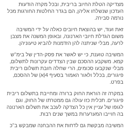
מצדיקה הטלת החיוב בריבית, ובכל מקרה הודעות
העדכון שנשלחו אליהן, הם בגדר החלטות החורגות מכל
נורמה סבירה.
זאת ועוד, יש בהוצאת חיובים כאלה על ידי המשיבה
משום הגדלת חיובי הארנונה, ובאופן המשנה את מצבן
לרעה, מבלי שניתנה להן הזדמנות להביא טיעוניהן.
המשיבה טוענת, כי יש לאשר את פסק-הדין של בימ"ש
קמא. משקבע ההסכם שבין הצדדים עקרונות לתשלום,
מבלי שנקבעו סכומים, הרי שחלה חובת תשלום ריבית
פיגורים, בכלל ולאור האמור בסעיף 4(א) של ההסכם,
בפרט.
במקרה זה הוראת החוק ברורה ומחייבת בתשלום ריבית
פיגורים. תכלית כזו עולה גם ממטרתו של החוק, וגם
לגופו של עניין אין כל הצדקה לעכב את תשלום הארנונה
בה חוייבו המערערות במשך שנים רבות.
המשיבה מבקשת גם לדחות את ההבחנה שמבקש ב"כ