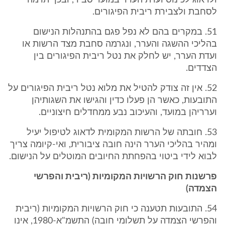
ולדאוג לכינוס ועדת הערר במועד סביר, ובכך תרמה
לסחבת ולצבירת ריבית הפיגורים.
51. במקרים בהם לא נפל פגם בהתנהלות הנישום
בהליכי ההשגה והערר, ונגרמה סחבת מצד הרשות או
ועדת הערר, יש לחלק את נטל ריבית הפיגורים בין
הצדדים.
52. אין זה צודק להטיל את מלוא נטל ריבית הפיגורים על
התובעות, כאשר הן פעלו כדין והגישו את השגותיהן
וערריהן במועד, והעיכוב נבע ממחדלים חיצוניים.
53. חובתה של הרשות המקומית לדאוג לטיפול יעיל
ומהיר בהליכי הערר הינה חובה ציבורית, ואי-קיומה צריך
לבוא לידי ביטוי בהפחתת החיובים המוטלים על הנישום.
פרשנות חוק הרשויות המקומיות (ריבית והפרשי
הצמדה)
54. התובעות תטענה כי חוק הרשויות המקומיות (ריבית
והפרשי הצמדה על תשלומי חובה) התשמ"א-1980, אינו