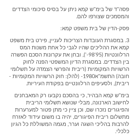
פסה"ד של בימ"ש קמא ניתן על בסיס סיכומי הצדדים
והמסמכים שצורפו להם.
פסק-הדין של בית משפט קמא:
3. במסגרת העובדות הצריכות לעניין, פירט בית משפט
קמא את ההליכים שהיו לגבי כל אחת משנות המס
הרלוונטיות (95'98-'), ובחן את עקרונות הסכם הפשרה
בין הצדדים. במסגרת הדיון המשפטי הפנה לחוק
הרשויות המקומיות (ריבית והפרשי הצמדה על תשלומי
חובה) התשמ"א1980- (להלן: חוק הרשויות המקומיות -
ריבית), ולסעיפים הרלוונטיים בפקודת העיריות.
בימ"ש קמא הבהיר, כי בהסכם נקבעו רק המאבחנים
לחישוב הארנונה, מבלי שנושא תשלומי הריבית
והפיגורים נזכרו שם, וכן ציין כי מתן פטור למערערות
מתשלום ריבית הפיגורים, יהיה בו משום עידוד לאזרח
להרבות בהליכי השגה וערר, מגמה המשוללת כל הגיון
כלכלי.