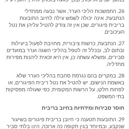
במשך שנים ארוכות, ובכך פגעה בזכותן להליך הוגן ויעיל.
26. התמשכות הליכי הערר, אשר נבעה ממחדלי
הנתבעת, אינה יכולה לשמש עילה לחיוב התובעות
בריבית פיגורים, שכן אין זה צודק להטיל עליהן את נטל
העיכובים.
27. הנתבעת, כרשות ציבורית, מחויבת לפעול ביעילות
ובתום לב, ובכלל זה לטפל בהליכי השגה וערר במועדים
סבירים, ומשלא עשתה כן, אין היא זכאית ליהנות מפירות
מחדליה.
28. במקרים בהם נגרמת סחבת בהליכי הערר שלא
באשמת הנישום, יש להטיל את נטל ריבית הפיגורים, או
לפחות חלקו, על הרשות המקומית, כפי שעולה מפסיקות
בתי המשפט.
חוסר סבירות ומידתיות בחיוב בריבית
29. התובעות תטענה כי חיובן בריבית פיגורים בשיעור
שנקבע, ובמיוחד בגין תקופה כה ארוכה, הינו בלתי סביר