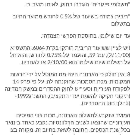
"תשלומי פיגורים" הוגדרו בחוק, לאותו מועד, כ:
"ריבית צמודה בשיעור של 0.5% לחודש ממועד החיוב
בתשלום
עד יום שילומו, בתוספת הפרשי הצמדה".
(יש לציין ששיעור הריבית הותקן בק"ת 6064, התשס"א
(2/11/00), עמ' 59, והועמד על 0.75% לחודש, והוא חל
על תשלום שיום שילומו הוא 2/10/00 או לאחריו).
8. אין חולק כי הארנונה הינה מס המוטל על ידי הרשות
המקומית, מכח הסמכות שהוקנתה לה, על פי פרק 14
לפקודת העיריות וסעיף 8 לחוק ההסדרים במשק המדינה
(תיקוני חקיקה להשגת יעדי התקציב), התשנ"ג1992-
(להלן: חוק ההסדרים).
המועד שנקבע לתשלום הארנונה, מכוח צווי המיסים
העירוניים שהוצאו לשנים הרלוונטיות נקבע כאחד בינואר
בכל שנת הכספים. החובה לשאת בחיוב זה, מקורה בצו