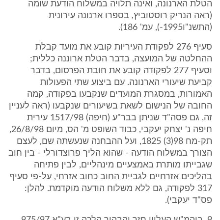
הטלת הארנונה, ואינה תלויה במשלוח הודעת שומה
(ראה הנריק רוסטוביץ, בספרו ארנונה עירונית
(התשנ"ו1995-), עמ' 186).
סעיף 276 לפקודת העיריות קובע את מועד קבלת
ההחלטה של המועצה, בדבר הטלת ארוננה כללית;
וסעיף 277 לפקודה קובע את חובת הפרסום, בדבר
קביעת שיעורי הארנונה. עם ביצוע שתי הפעולות
האמורות, במסגרת המועדים שנקבעו בפקודה, קמה
החובה של הנישום לשאת בשיעורים שנקבעו (ראה לעניין
זה, גם פסה"ד שניתן בבר"ע (חיפה) 1517/98 עירית
חיפה נ' יצחק יעקבי, כבוד השופט מ' הס, מיום 26/8/98,
תק-מח 98(3) 1825, ועל ההבחנה שנעשתה שם, לעצם
הצורך במשלוח הודעה - שהוא הליך פרוצדורלי - בין חוב
שגבייתו מותרת באמצעיים מינהליים, לבין פתיחה
בהליכים אזרחיים לגביית החוב כחוב אזרחי, על-פי סעיף
317 לפקודה, גם ללא משלוח הודעה מוקדמת. להלן:
פס"ד יעקבי).