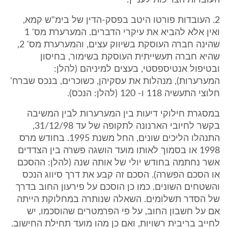
העובדות הצריכות לעניין:
2. העובדות פורטו היטב בפסק-הדין של בימ"ש קמא,
ואין אלא להביא את עיקרי הדברים. המערערת מס' 1
שהינה חברה העוסקת בשיווק עצים, והמערערת מס' 2,
שהיא חברה תעשייתית העוסקת בשימור, בחיסון
ובטיפול אנטיספסטי, בעצים למיניהם (להלן:
המערערות), מנהלות את עסקיהן, כשוכרים, בנכס שברח'
חלוצי התעשיה 118 ו- 120 (להלן: הנכס).
במסגרת חילוקי דיעות בין המערערות לבין המשיבה
בקשר לחיובי הארנונה לתקופה של עד 31/12/98,
התנהלו הליכים שונים, החל משנת 1995. בחודש מרס
1998 או בסמוך לאותו מועד הושגה פשרה בין הצדדים
אשר נחתמה בחודש יולי של אותה שנה (להלן: ההסכם
או הסכם הפשרה). הסכם זה קבע את דרך סיווג הנכס
והשטחים השונים. כמו כן הוסכם על פירעון החוב בדרך
של הסדר תשלומים. השאלה שנותרה במחלוקת הייתה
אם על חשבון החוב, על פי הפרמטרים שהוסכמו, יש
לחייב בריבית רשויות, ואם כן מהו מועד תחילת החישוב.