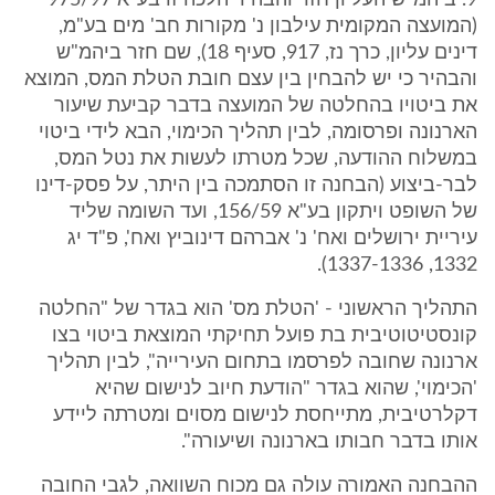
9. ביהמ"ש העליון חזר והבהיר הלכה זו בע"א 975/97
(המועצה המקומית עילבון נ' מקורות חב' מים בע"מ,
דינים עליון, כרך נז, 917, סעיף 18), שם חזר ביהמ"ש
והבהיר כי יש להבחין בין עצם חובת הטלת המס, המוצא
את ביטויו בהחלטה של המועצה בדבר קביעת שיעור
הארנונה ופרסומה, לבין תהליך הכימוי, הבא לידי ביטוי
במשלוח ההודעה, שכל מטרתו לעשות את נטל המס,
לבר-ביצוע (הבחנה זו הסתמכה בין היתר, על פסק-דינו
של השופט ויתקון בע"א 156/59, ועד השומה שליד
עיריית ירושלים ואח' נ' אברהם דינוביץ ואח', פ"ד יג
1332, 1337-1336).
התהליך הראשוני - 'הטלת מס' הוא בגדר של "החלטה
קונסטיטוטיבית בת פועל תחיקתי המוצאת ביטוי בצו
ארנונה שחובה לפרסמו בתחום העירייה", לבין תהליך
'הכימוי', שהוא בגדר "הודעת חיוב לנישום שהיא
דקלרטיבית, מתייחסת לנישום מסוים ומטרתה ליידע
אותו בדבר חבותו בארנונה ושיעורה".
ההבחנה האמורה עולה גם מכוח השוואה, לגבי החובה