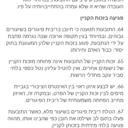
הפשרה באופן שיטיב עם התובעות, במיוחד לאור
העובדה שהיא זו שלא עמדה בהתחייבויותיה על פיו.
פגיעה בזכות הקניין
64. התובעות תטענה כי חיובן בריבית פיגורים בשיעורים
גבוהים, ובמיוחד בגין תקופה ארוכה שבה נגרמה סחבת
על ידי הנתבעת, פוגע בזכות הקניין שלהן המעוגנת בחוק
יסוד: כבוד האדם וחירותו.
65. זכות הקניין של התובעות אינה פחותה מזכות הקניין
של נישומים אחרים, ואין להטיל עליהן נטל כספי בלתי
סביר עקב מחדלי הרשות.
66. יש לבצע איזון ראוי בין האינטרס הציבורי בגביית
מיסים לבין זכות הקניין של הפרט, ובמקרה זה, האיזון
מחייב הפחתה משמעותית של ריבית הפיגורים.
67. הטלת ריבית פיגורים בשיעור מלא, כאשר התובעות
פעלו בתום לב ושילמו את חובן כפי שהבינו אותו, מהווה
פגיעה בלתי מידתית בזכותן לקניין.