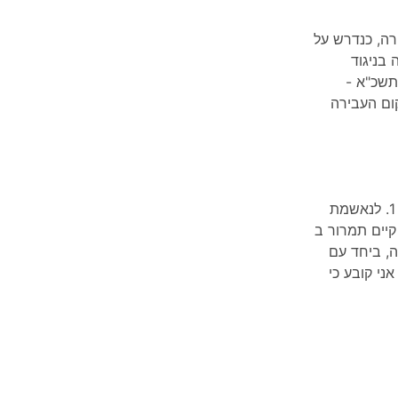
רה, כנדרש על
תה בניגוד
ורה התשכ"א -
בירה 30/06/05 שעה 10.00. מקום העבירה
מזכה הנאשמת מחמת הספק. ואלו נימוקי הזיכוי: 1. לנאשמת
קיים תמרור ב
ת התעבורה, ביחד עם
 אני קובע כי