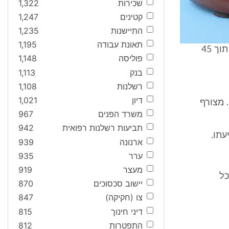
שכירות
1,322
קטינים
1,247
התיישנות
1,235
תאונת עבודה
1,195
בית המשפט גזר על המערער קנס בסך 1,300 ש"ח והודיע לו זכותו לערער תוך 45
פוליסה
1,148
בנק
1,113
רשלנות
1,108
דיון
1,021
"1. ביום 15/5/00 נדחה הדיון והמבקש רשם כי הדיון נדחה ליום 28/12/00. מצורף
משרד הפנים
967
תביעות רשלנות רפואית
942
ארנונה
939
ערר
935
מעצר
919
יישוב סכסוכים
870
צו (חקיקה)
847
דיני חינוך
815
התפטרות
812