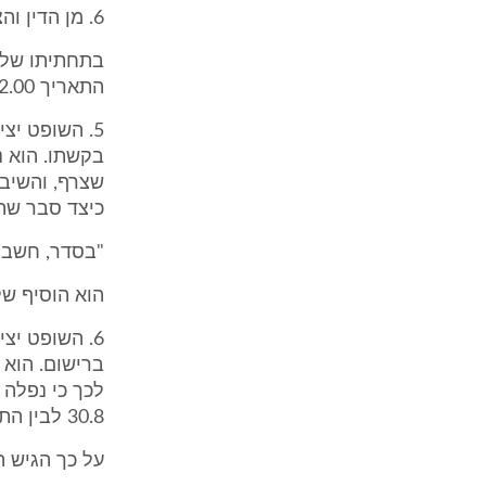
6. מן הדין והצדק להענות לבקשה."
התאריך 30.12.00, 09.30. כאמור, בגוף הבקשה נרשם שהדיון נדחה ליום 28.12.00.
בקשתו. הוא 
כיצד סבר שהדיון ביום 30.12,
"בסדר, חשבתי שזה ב
הוא הוסיף של
6. השופט י
ברישום. הוא 
לכך כי נפלה 
30.8 לבין התאריך 30.12, מה עוד שה30.12- חל בשבת. לפיכך דחה את הבקשה.
על כך הגיש ה