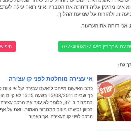
ה ערכאה ראשונה את המערער, והחליטה, לאחר שמיעת טעוניו 
א אינו מהימן עליה ודחתה את הסבריו, איני רואה עילה לערכ
ה זו, ולהורות על שמיעת ההליך.
 אני דוחה את הערעור.
עורך דין חייגו 077-4008177
חיפוש 
תך גם:
אי עצירה מוחלטת לפני קו עצירה
כתב האישום מייחס לנאשם עבירה של אי ציות ל
כך שביום 15/08/2011 בשעה 
בתמרור ב' 37, כלומר לא עצר את הרכב ע
בכיוון נסיעתו מוצב התמרור האמור. וזאת על א
הרכב לפני קו העצירה, אך כאמור