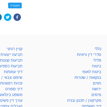
תעבורה
כללי
קניין רוחני
סדרי דין וראיות
תביעה ייצוגית
פלילי
תביעות קטנות
ביטוח
תביעות כספיו
ביטוח לאומי
דיני עמותות
בנקאות / שטרות
שיפוט צבאי / ל
חוזים
זכויות רפואיות
ירושה
דיני ספורט
מיסים
משפט בינלאומ
מקרקעין / תכנון ובניה
עורך דין פשיט
דיני משפחה
הגבלים עסקיי