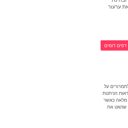
ובחינת
את ערעור
דפים דומים
תמרורים על
15:15 לא קיים הוראות הניתנות
צירה מלאה כאשר
ף שהאט את