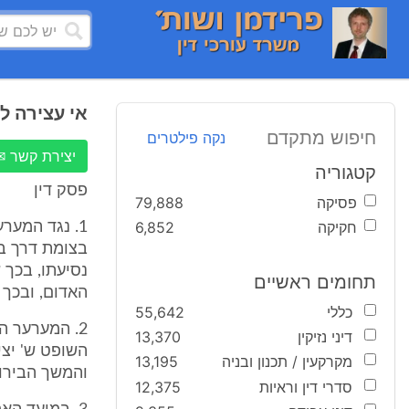
אי עצירה לפ
חיפוש מתקדם
נקה פילטרים
יצירת קשר ✉
קטגוריה
פסק דין
פסיקה
79,888
חקיקה
6,852
בצומת דרך בר
נסיעתו, בכך 
תחומים ראשיים
האדום, ובכך עבר על תקנה 22(
כללי
55,642
דיני נזיקין
13,370
השופט ש' יצי
מקרקעין / תכנון ובניה
13,195
והמשך הבירור נקבע ליום 0.8.00
סדרי דין וראיות
12,375