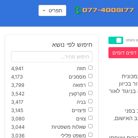
תפריט
ן טקסט
חיפוש לפי נושא
דפים דומים
חוזה
4,941
מסמכים
4,173
 ביום 23.10.99 בשעה 00.55, נהג במכונית
 בכיוון
רפואה
3,799
בניגוד לאור
מקרקעין
3,542
בניה
3,417
פיצויים
3,145
ועד זה התיצב בפני
צווים
3,080
ב האישום,
שאלות משפטיות
3,044
משפט פלילי
3,036