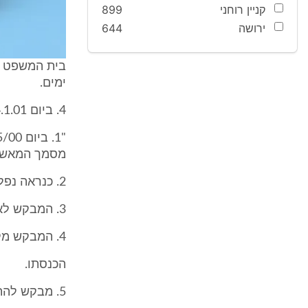
קניין רוחני
899
ירושה
644
ימים.
4. ביום 4.1.01 הגיש המערער בקשה לביטול פסק הדין וזה תוכנה :
מסמך המאשר
2. כנראה נפלה טעות והדיון התקיים בהעדר המבקש ביום 30/8/00 באי ידיעתו.
3. המבקש לא ביצע את העבירה המיוחסת לו בתיק הנ"ל. ומכחיש זאת.
4. המבקש מקבל קיצבה מאת המוסד לבל"ל ע"ס 1,600 ש"ח לחודש וזוהי כל
הכנסתו.
5. מבקש להתחשב במבקש ולבטל פסק הדין אשר ניתן בהעדר המבקש.