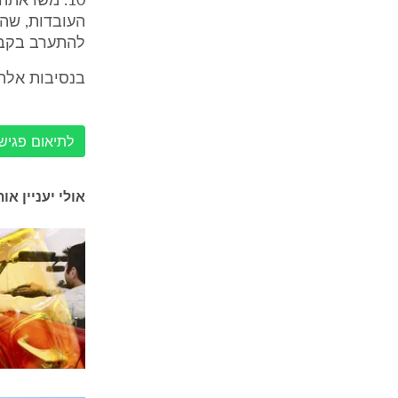
10. משראת
העובדות, שהו
להתערב בקביע
בנסיבות אלה,
לתיאום פגישה עם 
אולי יעניין או