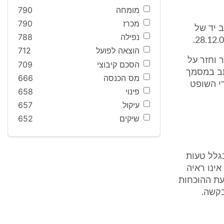
מומחה
790
מכרז
790
נראה רישום בכתב יד של
נפילה
788
הוצאה לפועל
712
תיצב המערער וחזר על
הסכם קיבוצי
709
תב במסמך
מס הכנסה
666
 כאשר נשאל על ידי השופט
פינוי
658
עיקול
657
שיקים
652
גלל טעות
ינו ראיה
עת ההוכחות