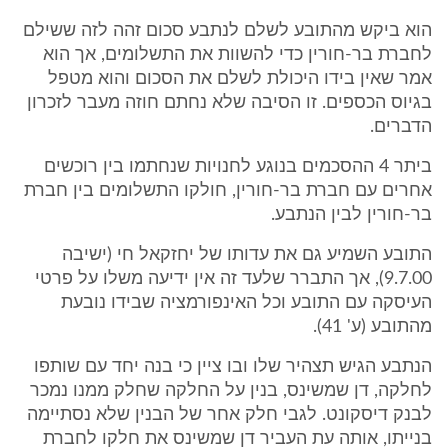
הוא ביקש מהתובע לשלם לנתבע סכום זהה לזה ששילם
לחברת בר-חורין כדי להשוות את התשלומים, אך הוא
אמר שאין בידו היכולת לשלם את הסכום והוא מטפל
בגיוס הכספים. זו הסיבה שלא נחתם חוזה מעבר לזכרון
הדברים.
ביתר 4 ההסכמים בנוגע לחנויות שנחתמו בין רוכשים
אחרים עם חברת בר-חורין, חולקו התשלומים בין חברת
בר-חורין לבין הנתבע.
התובע השמיע גם את עדותו של יחזקאל חי (ישיבה
9.7.00), אך התברר שלעד זה אין ידיעה משלו על פרטי
העיסקה עם התובע וכל האינפורמציה שבידו נובעת
מהתובע (ע' 41).
הנתבע הגיש תצהיר שלו ובו ציין כי בנה יחד עם שותפו
לחלקה, דן שמשינס, בנין על החלקה שחלק ממנו נמכר
לבנק דיסקונט. לגבי חלק אחר של הבנין שלא נסתיימה
בנייתו, אותה עת העביר דן שמשינס את חלקו לחברת