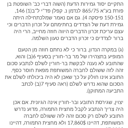
התקיים יסוד גמירות הדעת (השוה דברי כב' השופטת בן
פורת בע"א 865/75 לנדמן נ. קפלן פד"י ל"ב(1) 146,
150-151 פיסקה 4). גם אם נאמר שמלכתחילה היתה
גמירת דעת של הצדדים בחתימתם על זכרון הדברים וכי
עצם עריכת זכרון הדברים היווה חוזה מחייב, הרי היה
ברור לצדדים כי זכרון הדברים טעון השלמה.
(ג) במקרה הנדון, ברור כי לא נחתם חוזה מן הטעם
המופיע בתצהירו של מר בר-חורין בסעיף 6(ב) והוא,
שהתובע לא נענה לבקשת בר-חורין לשלם לנתבע סכום
זהה לזה ששולם לחברה המשותפת מפאת חוסר כסף.
התובע אינו חולק על כך שאכן לא היה ביכולתו לשלם את
הסכום שהוא נדרש לשלם (ראה סעיף 7(ב) לכתב
התביעה המתוקן).
יצוין, שגירסת התובע ובר-חורין אינה הגיונית. אם אכן
היה צריך הנתבע לקבל מחצית התמורה, מדוע נדרש
התובע לשלם רק סכום זהה לזה ששולם לחברה
המשותפת, דהיינו 17,860$ ולא מחצית התמורה, דהיינו