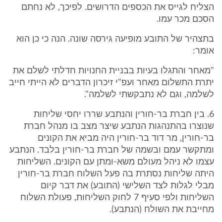
הצליח לגייס את הכספים הדרושים. לפיכך, לא נחתם
הסכם מכר עמו.
בתצהיר של התובע מופיעה גירסה שונה. הנה כי כן הוא
אומר:
"מאחר והתגלו בעיות בבניית החנויות חדלתי לשלם את
יתרת התשלום מאחר ועפ"י זיכרון הדברים לא הייתי חייב
לשלמה, וגם לא נתבקשתי לשלמה".
6. בין חברת בר-חורין והנתבע שררו יחסי שליחות
שנוצרו בהתנהגות הנתבע שיצר מצב בו מנהל חברת
בר-חורין, מר דוד בר-חורין היה מביא את הקונים
ומתקשר עמם ובשמה של חברת בר-חורין בלבד. הנתבע
עצמו לא ניהל מעולם משא-ומתן עם הקונים. השליחות
היתה שליחות נסתרת בה פעל השלוח חברת בר-חורין
מבלי לגלות לצד השלישי (התובע) את דבר קיום
השליחות ולפי סעיף 7 לחוק השליחות, פעולת השלוח
מחייבת את השולח (הנתבע).