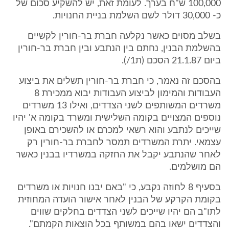
100,000 ש"ח בערך. לעומת זאת, יש להשקיע סכום של
כ- 30,000 דולר לשם השלמת בניית החנויות.
בשלב מסוים כאשר נקלעה חברת בר-חורין לקשיים
בהשלמת הבנין, נחתם בין הנתבע ובין חברת בר-חורין
ביום 21.1.87 הסכם (ת1/).
בהסכם זה נאמר, כי חברת בר-חורין תשלים את ביצוע
העבודות והמימון לביצוע העבודות יבוא ממכירת 8
משרדים המשותפים לשני הצדדים, ואילו 13 משרדים
נוספים המצויים בקומה השלישית ומשרד בקומה א' יהיו
שייכים לנתבע והוא רשאי למכרם או להשכירם באופן
עצמאי. יתרת המשרדים תמסר לחברת בר-חורין רק
לאחר שהנתבע יקבל את החזקה במשרדיו בבנין כאשר
הם מושלמים.
בסעיף 8 לחוזה נקבע, כי "באם יבנו חנויות או משרדים
בקומת הקרקע של הבנין לאחר אישור הועדה המחוזית
לתו"ב הם יהיו שייכים לשני הצדדים בחלקים שווים
והצדדים ישאו בהם במשותף בכל הוצאות הקמתם".