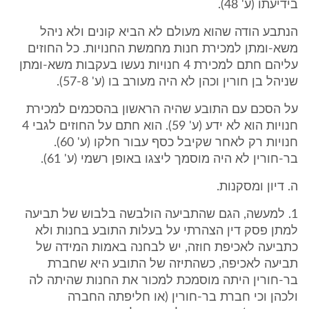
בידיעתו (ע' 48).
הנתבע הודה שהוא מעולם לא הביא קונים ולא ניהל
משא-ומתן למכירת חנות מחמשת החנויות. כל החוזים
עליהם חתם למכירת 4 חנויות נעשו בעקבות משא-ומתן
שניהל בן חורין וכהן לא היה מעורב בו (ע' 57-8).
על הסכם עם התובע שהיה הראשון בהסכמים למכירת
חנויות הוא לא ידע (ע' 59). הוא חתם על החוזים לגבי 4
חנויות רק לאחר שקיבל כסף עבור חלקו (ע' 60).
בר-חורין לא היה מוסמך ליצגו באופן רשמי (ע' 61).
ה. דיון ומסקנות.
1. למעשה, הגם שהתביעה הולבשה בלבוש של תביעה
למתן פסק דין הצהרתי על בעלות התובע בחנות ולא
כתביעה לאכיפת חוזה, יש לבחנה באמות המידה של
תביעה לאכיפה, כשהתיזה של התובע היא שחברת
בר-חורין היתה מוסמכת למכור את החנות שהיתה לה
ולכהן וכי חברת בר-חורין (או חליפתה החברה