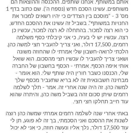
אותם במשותף. אנחנו שותפים. ההכנסה וההוצאות הם
משותפים. עשינו הסכם חדש (נספח ה'). שם כתוב בדף 1
מס' 3 - "מוסכם בין הצדדים כי יהיו רשאים למכור את
החנויות במשותף". בשביל זה עשינו את ההסכם החדש,
כי הוא רצה למכור. בהתחלה לא רצה למכור, עכשיו כן
רצה. עכשיו יש לי בעיה, כי אני קיבלתי כסף משלמה
רחמים, 17,500 דולר, ואני צריך להעביר חצי למשה כהן.
הלכתי לרואה-חשבון שלי אמרתי לו שהחוזה משונה
ושאני צריך להעביר לו עכשיו חצי מהסכום. הוא שואל
אותי איפה הכסף. אמרתי - הכסף בחשבון של החברה
שלי, הכנסנו כשבר חורין היה שותף שלי. הוא אומר -
מבחינה חשבונאית זה לא בריא שתעביר מכסף שלך
למשה כהן. זה היה שנה אחרי זה. אמר - תלך לשלמה
רחמים שיתן סכום זהה בשביל משה כהן, והיתרה שהוא
עוד חייב תחלקו חצי חצי.
באתי אחרי שנה לשלמה רחמים אמרתי שמשה כהן רוצה
לשנות את ההסכם ואני הסכמתי, בך זה לא פוגע, תן לי
עוד 17,500 דולר, נלך אליו ונעשה חוזה, כי אני לא יכול