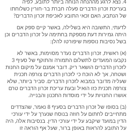
4. נצא לרגע מההנחה הנוחה ביותר לתובע, לפיה
בעריכת זכרון הדברים פעלה חברת בר-חורין כשלוחתו
של הנתבע, האם זכאי התובע לאכיפת זכרון הדברים?
לדעתי, התשובה היא בשלילה, באשר קיים ספק אם
היתה גמירות דעת מספקת בחתימה על זכרון הדברים וכן
בשל נסיבות נוספות שיפורטו להלן:
(א) ראשית, זכרון הדברים נעדר מסוימות, באשר לא
נקבעו המועדים לתשלום התמורה והתוקף של סעיף 3
לזכרון הדברים הושאר ריק. דובר אמנם על מיקום החנות
ושטחה, אך לא הוכח כי לזכרון הדברים צורפה תכנית
שעליה מדובר במבוא לזכרון הדברים. סביר ביותר, שלא
צורפה תכנית כזו הואיל ובעת עריכת זכרון הדברים טרם
אושרו החנויות על ידי מוסדות התכנון והבנייה.
(ב) בסופו של זכרון הדברים בסעיף 8 נאמר, שהצדדים
מתחייבים לחתום על חוזה בנוסח שנערך על ידי עורכי
הדין במועד שיקבע על ידי עורכי הדין. בנסיבות אלה, היה
על התובע להראות באופן ברור, שעל אף הוראה זו