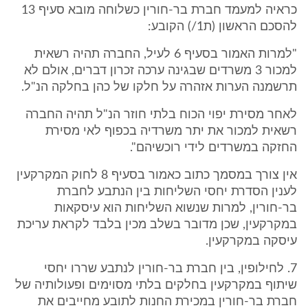
כראיה למעמד חברת בר-חורין כשלוחה מובא סעיף 13
להסכם הראשון (ת1/) הקובע:
"למרות האמור בסעיף 6 לעיל, החברה תהיה רשאית
למכור 3 משרדים שבגינה ערכה זכרון דברים, אולם לא
תרשמנה הערות אזהרה על חלקו של כהן בחלקה הנ"ל.
לאחר מסירת יפוי הכוח בלתי חוזר הנ"ל תהיה החברה
רשאית למכור את יתר משרדיה בכפוף לאי מסירת
החזקה במשרדים לידי רוכשיהם".
אין צורך במסמך כתוב כאמור בסעיף 8 לחוק המקרקעין
לענין הסדרת יחסי השליחות בין הנתבע לחברת
בר-חורין, למרות שנשוא השליחות הוא עיסקאות
במקרקעין, שכן מדובר בשלב מכין בלבד לקראת עריכת
עיסקה במקרקעין.
7. לחילופין, בין חברת בר-חורין לנתבע שררו יחסי
שיתוף במקרקעין בחלקים בלתי מסוימים ופעולותיה של
חברת בר-חורין במכירת החנות לתובע מחייבים את