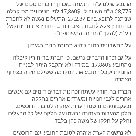
התובע שילם ע"ח התמורה בזכרון הדברים סכום של
28,775 ש"ח השווה ל- 17,860$ לפי חשבונית מס קבלה
שניתנה לתובע ביום 27.2.87. התשלום נעשה לא לחברת
בר-חורין אלא לחברת זאב ודוד בר-חורין את חי יחזקאל
בע"מ (להלן: "החברה המשותפת").
על החשבונית כתוב שהיא תמורת חנות בגעתון.
על גב זכרון הדברים נרשם, כי חברת בר-חורין קיבלה
מהתובע 17,860$. במידה ולא יתקבל היתר לבניית
החנויות יקבל התובע את המקדמה ששילם חזרה בצירוף
הצמדה.
חברת בר-חורין עשתה זכרונות דברים דומים עם אנשים
אחרים לגבי חנויות ומשרדים אחרים בחלקה
ובעקבותיהם נרשמו הערות אזהרה לטובת הרוכשים.
חלק מהערות האזהרה נרשמו על חלקם של כל הבעלים
וחלק על חלקו של משה כהן בלבד.
לא נרשמה הערת אזהרה לטובת התובע. עם הרוכשים