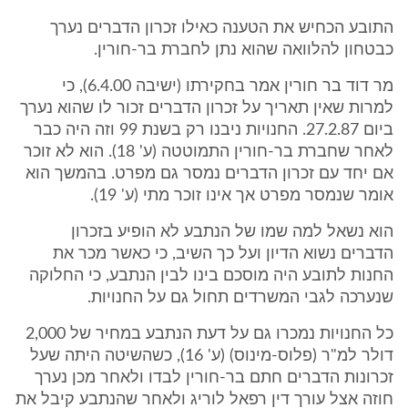
התובע הכחיש את הטענה כאילו זכרון הדברים נערך
כבטחון להלוואה שהוא נתן לחברת בר-חורין.
מר דוד בר חורין אמר בחקירתו (ישיבה 6.4.00), כי
למרות שאין תאריך על זכרון הדברים זכור לו שהוא נערך
ביום 27.2.87. החנויות ניבנו רק בשנת 99 וזה היה כבר
לאחר שחברת בר-חורין התמוטטה (ע' 18). הוא לא זוכר
אם יחד עם זכרון הדברים נמסר גם מפרט. בהמשך הוא
אומר שנמסר מפרט אך אינו זוכר מתי (ע' 19).
הוא נשאל למה שמו של הנתבע לא הופיע בזכרון
הדברים נשוא הדיון ועל כך השיב, כי כאשר מכר את
החנות לתובע היה מוסכם בינו לבין הנתבע, כי החלוקה
שנערכה לגבי המשרדים תחול גם על החנויות.
כל החנויות נמכרו גם על דעת הנתבע במחיר של 2,000
דולר למ"ר (פלוס-מינוס) (ע' 16), כשהשיטה היתה שעל
זכרונות הדברים חתם בר-חורין לבדו ולאחר מכן נערך
חוזה אצל עורך דין רפאל לוריג ולאחר שהנתבע קיבל את