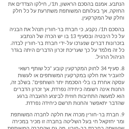
הנתבע. אמנם בהסכם הראשון, ת1/, חילקו הצדדים את
החזקה, אך בעלותם המשותפת משתרעת על כל חלק
וחלק של המקרקעין.
בהסכם ת1/ נקבע, כי חברת בר-חורין תנהל את הבניה
על כל היבטיה ובסעיף 13 בו יש הכרה של הנתבע
בזכרונות דברים שנערכו על-ידי חברת בר-חורין לבדה.
כל זה מלמד על כך שעריכת זכרון הדברים היתה בגדר
הניהול הרגיל.
8. סעיף 34 לחוק המקרקעין קובע "כל שותף רשאי
להעביר את חלקו במקרקעין המשותפים או לעשות
עסקה אחרת בו בלי הסכמת יתר השותפים". בשלב זה,
החנות אינה רשומה כיחידה נפרדת, אך זכרון הדברים
הוא למעשה התחיבות חוזית לביצוע ההעברה ברגע
שהדבר יתאפשר והחנות תרשם כיחידה נפרדת.
9. חברת בר-חורין מכרה את חלקה לחברה המשותפת
ומר יחזקאל חי בעל השליטה בחברה זו מכיר במכירה
שנעשתה בחברת בר-חורין. מה גם שהחברה המשותפת