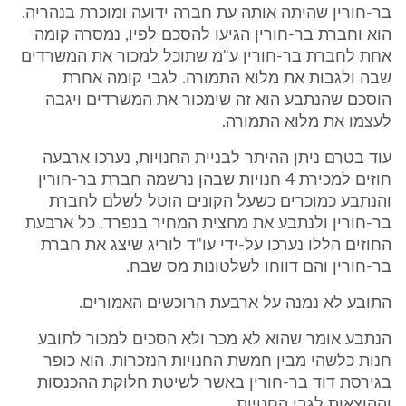
בר-חורין שהיתה אותה עת חברה ידועה ומוכרת בנהריה.
הוא וחברת בר-חורין הגיעו להסכם לפיו, נמסרה קומה
אחת לחברת בר-חורין ע"מ שתוכל למכור את המשרדים
שבה ולגבות את מלוא התמורה. לגבי קומה אחרת
הוסכם שהנתבע הוא זה שימכור את המשרדים ויגבה
לעצמו את מלוא התמורה.
עוד בטרם ניתן ההיתר לבניית החנויות, נערכו ארבעה
חוזים למכירת 4 חנויות שבהן נרשמה חברת בר-חורין
והנתבע כמוכרים כשעל הקונים הוטל לשלם לחברת
בר-חורין ולנתבע את מחצית המחיר בנפרד. כל ארבעת
החוזים הללו נערכו על-ידי עו"ד לוריג שיצג את חברת
בר-חורין והם דווחו לשלטונות מס שבח.
התובע לא נמנה על ארבעת הרוכשים האמורים.
הנתבע אומר שהוא לא מכר ולא הסכים למכור לתובע
חנות כלשהי מבין חמשת החנויות הנזכרות. הוא כופר
בגירסת דוד בר-חורין באשר לשיטת חלוקת ההכנסות
וההוצאות לגבי החנויות.