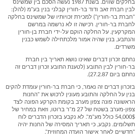
בחלקים שווים. בשנת 1987 נעשה הסכם בין שמשינס
לבין חברת זאב ודוד בר-חורין קבלני בנין בע"מ (להלן:
"חברת בר-חורין") למכירת זכויותיו של שמשינס בחלקה
לחברת בר-חורין. רכישה זו לא נרשמה במרשם
המקרקעין. על החלקה הוקם על-ידי חברת בן-חורין
והנתבע, בנין שהיה אמור מלכתחילה לשמש כבנין
משרדים.
נחתם זכרון דברים שאינו נושא תאריך בין חברת
בר-חורין לבין התובע (לטענת התובע זכרון דברים זה
נחתם ביום 27.2.87).
בזכרון דברים זה נאמר, כי חברת בר-חורין עומדת להקים
בנין על החלקה והתובע מעונין לרכוש את "החנות
הראשונה פונה צפון מערב בקומת הקרקע הפונה לצד
צפון-מערב בשטח של 27 מ"ר ברוטו, וזאת במחיר של
54,000$ כולל מע"מ". לא נקבע בזכרון הדברים לוח
תשלומים. נקבע, כי תאריך המסירה של החנות יהיה
"חדשיים לאחר אישור הועדה המחוזית".