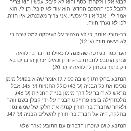
לבוא אליו ולקחתי כסף והוא לא קיבל. עכשיו הוא צריך
לקבל לפי ההסכם החדש. הוא עוד לא קיבל, תן לי. הוא
אמר לי - אבל אין לי עכשיו, אני צריך משכנתא, אין חוזה.
לכן לא נערך חוזה.
בר-חורין אומר, כי לא הצהיר על העיסקה למס שבח כי
לא נעשה חוזה (ע' 12).
העד כפר בגירסה שהוצגה לו כאילו מדובר בהלוואה
שנתן התובע לחברת בר-חורין וכאילו זכרון הדברים בא
רק בתור בטחון להלוואה זו (ע' 20).
הנתבע בחקירתו (ישיבה 9.7.00) אומר שהוא בפועל מימן
מכיסו את כל הבניה (ע' 43) כולל החנויות (ע' 45), אבל
מראש לא דובר על דרך מימון בניית החנויות (ע' 46).
מלכתחילה בוצע פרוייקט הבניה על-ידי קבלן בשם זוהר
ולאחר שחברת בר-חורין קנתה את חלקו של שמשינס
בחלקה, היה על חברת בר-חורין להשלים הבניה (ע' 47).
הנתבע טוען שזכרון הדברים עם התובע נערך שלא