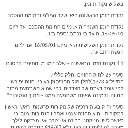
בשלוש נקודות זמן.
נקודת הזמן הראשונה היא, שלב המו"מ וחתימת ההסכם.
נקודת הזמן השנייה היא, מיום חתימת ההסכם ועד ליום
16/05/01, מועד בו נכתב נספח ב'1.
נקודת הזמן השלישית היא, מיום 16/05/01 ועד ליום
הגשת התביעה.
4.1 נקודת הזמן הראשונה - שלב המו"מ וחתימת ההסכם
סעיף 25 לחוק החוזים (חלק כללי),
התשל"ג-1973(להלן:חוק החוזים)קובע כי "חוזה יפורש
לפי אומד דעתם של הצדדים, כפי שהיא משתמעת מתוך
החוזה, ובמידה שאינה משתמעת ממנו - מתוך הנסיבות".
סעיף זה קובע היררכיה של מקורות פרשנות. ראש וראשון
למקורות - הוא החוזה עצמו ואחריו הנסיבות. מובן כי
כאשר לשון הטקסט ברורה אין צורך ואין הצדקה לילך
מעבר לה (לעניין זה ראו: ע"א 819/87 החברה לפיתוח