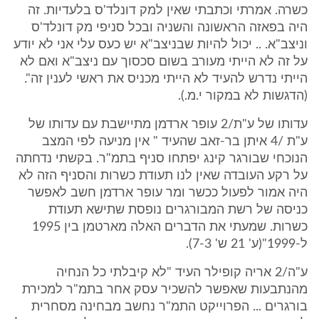
כשרה. אמרתי וכתבתי שאין למק דונלד'ס בלעדיות. זה
היה בפאזה הראשונה והשניה ובכל סניפי מק דונלד'ס
וניצב"א. .. יכול להיות שבניצב"א יש כעס עלי אני לא יודע
על זה לא הייתי מעורב בשום סכסוך עם ניצב"א ואם לא
הייתי נדרש להעיד לא הייתי מכניס את ראשי לענין זה".
(הדגשות לא במקור י.מ.).
עדותו של ע"ת/2 עופר ארדמן מתיישבת עם עדותו של
ע"ת /4 איתן בר-זאב שהעיד " אין מניעה לפי המצב
הנוכחי שבורגר קינג יפתחו סניף בתמ"ר. בקשתי נדחתה
על רקע העובדה שאין לנו תעודת כשרות והסניף הזה לא
היה אמור לפעול ככשר ומר עופר ארדמן חשב לאפשר
כניסה של רשת המבורגרים נופסת שתישא תעודת
כשרות. שמעתי את הדברים האלה מארטמן בין 1995
ל-1999"(ע' 21 ש' 7-3).
ע"ה/2 אריה קופילר העיד "לא קיבלתי כל הנחיה
מהנתבעות שאפשר להשכיר עסק אחר בתמ"ר למכירת
בורגרים ... הפרוייקט התמ"ר נחשב מבחינה מסחרית