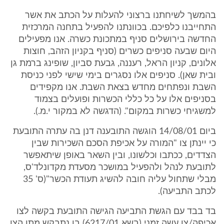
בהמשך לשיחתנו ברצוני להעלות על הכתב את אשר
התחייבנו כלפיכם. בכוונתנו להפעיל בתחנה המרכזית
החדשה בירושלים סניף במתכונת כשרה. אנו מפעילים
היום שבעה סניפים כשרים (סניף בקניון הזהב, חוצות
אלונים, קניון הראל, רעננה, גבעת סביון, שופינג ברמת גן
ובית שאן). סניפים אלו נסגרים בימי שישי לפני כניסת
השבת ונפתחים מחדש בצאת השבת. אנו מקפידים
בסניפים אלו על כל כללי הכשרות ופועלים בצמוד
למשגיחי כשרות במקום". (הדגשה לא במקור י.מ.).
ביום 14/08/01 הוגשה התובענה דנן בה עתרה התובעת
כי יינתן צו "המורה על אכיפת הסכם השכירות שבין
הצדדים, ככתבו וכלשונו, ובין השאר באופן שיתאפשר
לתובעת לנהל ולהפעיל במושכר מסעדת מקדונלד'ס,
מבלי שתחול עליה חובה להשיג תעודת הכשר"(ס' 35
לכתב התביעה).
בד בבד עם הגשת התביעה הגישה התובעת בקשה לצו
אכיפה/צו עשה זמני (בשא 6217/01) בו נתבקש מתן הצו