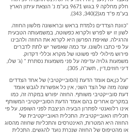
חלק מחלקה 9 בגוש 9671 בע"מ נ' הוצאת עיתון הארץ
בע"מ פ"ד מג(2)340, 343).
"כוונת הצדדים נלמדת בראש ובראשונה מלשון החוזה.
לשון זו יש לפרש ולקרוא כפשוטה, במשמעותה הטבעית
והרגילה. שאיפת הפרשן היא לקרוא את החוזה ולהבינו
על פי כתבו ולשונו. עד כמה שאפשר יש לתת לדברים
פירוש מילולי לפי פשוטו של מקרא וכללי דקדוק.
משמעות גלויה עדיפה על פני משמעות נסתרת " (ג' שלו,
דיני חוזים,דין , תשנ"ה, 305).
"על כן,אם אומד הדעת (הסובייקטיבי) של אחד הצדדים
שונה מזה של הצד השני, אין כל אפשרות לגבש אומד
דעת סובייקטיבי משותף. החוזה יפורש במקרה זה, כמו
במקרים אחרים בהם אומד הדעת הסובייקטיבי המשותף
אינו רלוואנטי לפתרון הבעיה הניצבת לפני השופט, על פי
תכליתו האובייקטיבית. התכלית האובייקטיבית של
החוזה היא המטרות, האינטרסים והתכליות שחוזה מהסוג
או מהטיפוס של החוזה שנכרת נועד להגשים. התכלית