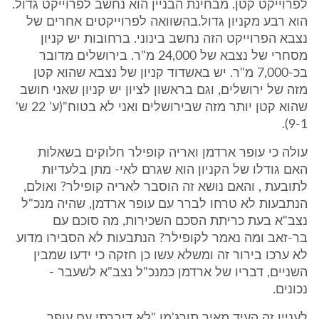
לפרוייקט קטן. מבחינת הבניין הוא נחשב לפרוייקט גדול.
הוא רבע מקניון גדול.בהשוואה לפרוייקטים אחרים של
נצבא הפרוייקט הזה נחשב בינוני. ברחובות יש קניון
מסחרי של נצבא של 24,000 מ"ר. בירושלים מדובר
בכ-7,000 מ"ר. יש באשדוד קניון של נצבא שהוא קטן
מזה של ירושלים, וגם בראשון לציון יש קניון שאני חושב
שהוא קטן יותר מזה שבירושלים ואני לא בטוח"(ע' 22 ש'
9-1).
עולה כי עופר ארדמן ואריה קופילר חלוקים בשאלות
האם גודלו של הקניון הוא שגרם לאי- מתן בלעדיות
לתובעת , והאם נושא זה הוסבר לאריה קופילר? ואולם,
הנתבעות לא טרחו לברר עם עופר ארדמן, שהיה מנכ"ל
נצב"א בעת כריתת הסכם השכירות, מה סוכם עם
בר-זאב ומה נאמר לקופילר? הנתבעות לא הסבירו מדוע
לא ערכו בירור זה ומשלא עשו כן חזקה כי ידעו שמבין
השניים, דבריו של ארדמן כמנכ"ל נצב"א לשעבר -
נכונים.
לעניין זה העיד מאיר תורג'מן "לא דיברתי עם עופר