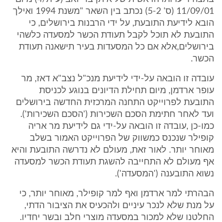
11/09/01 (ס' 5-2) נכתב בין השאר "משנת 1994 ואילך
הובא לידיעת התובעת, על ידי הרבנות בירושלים, כי
התובעת לא תוכל לקבל תעודת הכשר למסעדה כלשהי
בירושלים,אלא אם כל המסעדות בעיר תישאנה תעודת
הכשר.
עובדה זו הובאה על-ידי לידיעת מנכ"ל נצב"א דאז, מר
עופר ארדמן, מיום תחילת הדיונים בנוגע לכניסת
התובעת לפרוייקט התחנה המרכזית החדשה בירושלים
ועד לאחר חתימת הסכם השכירות ('הסכם השכירות').
כמו-כן ,עובדה זו הובאה על-ידי גם לידיעת מר אריה
קופילר שנכנס כמשווק של הפרוייקט האמור בשלב
מאוחר יותר. לאור זאת, מעולם לא נדרשה התובעת והיא
אף מעולם לא התחייבה להשגת תעודת הכשר למסעדה
נשוא התובענה ('המסעדה').
הבהרתי למר ארדמן ואף למר קופילר, מאוחר יותר, כי
על מנת שלא לנכר עיניים ולהכעיס את הציבור הדתי,
החלטנו שלא למכור במסעדה מוצרי חלב ובשר יחדיו.