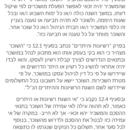
שהמשכיר יהיה זכאי לאפשר הפעלת מושכרים לפי שיקול
דעתו, במשך השנה כולה ו/או כל ימות השבוע ו/או ובכל
שעות היממה, ולשוכר לא תהיה תביעה או טענה בעניין
זה כלפי המשכיר ו/או חברת הניהול ו/או כל שוכר אחר,
והשוכר מוותר על כל טענה או תביעה כזו".
בפרק "רשיונות והיתרים" נכתב בסעיף 12.1 כי "השוכר
מצהיר כי הוא בקי בעסק אותו הוא מתכוון לנהל במושכר
ובתנאים הנדרשים לצורך קבלת רשיון לעסקו, והוא לבדו
יהיה אחראי להשיג כל רשיון או היתר הדרושים או
שיידרשו על פי כל דין לניהול עסקו במושכר, על פי
מטרת השכירות. השוכר יישא על חשבונו בכל התשלומים
שיידרשו לשם השגת הרשיונות וההיתרים הנ"ל".
ובסעיף 12.4 נקבע כי "אי השגת רשיונות או היתרים
כאמור, לא תהווה עילה לאי עמידה של השוכר בתנאי
ההסכם והמשכיר יהא זכאי- אך לא חייב- במקרה של אי
עמידה כזו לבטל את ההסכם ולדרוש מהשוכר, בנוסף
לכל סעד אחר, תשלום כל הנזקים שנגרמו לו כתוצאה