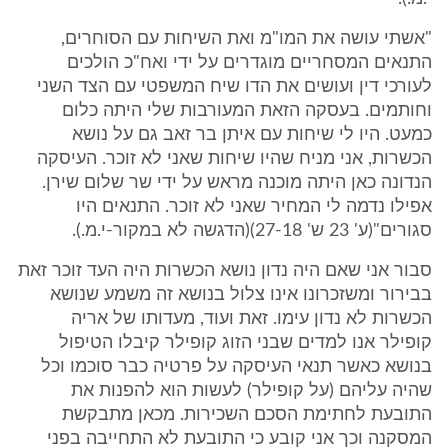
"אשתי עושה את המו"מ ואת השיחות עם הסוחרים,
התנאים המסחריים מוגדרים על ידי ואח"כ הולכים
לעורכי דין ועושים את הדו שיח המשפטי עם הצד השני
וחותמים. בעסקה הזאת המעורבות שלי היתה כלום
כמעט. היו לי שיחות עם איתן בר זאב גם על נושא
הכשרות, אני מניח שהיו שיחות שאני לא זוכר. העיסקה
הנדונה כאן היתה מוכנה מראש על ידי שר שלום שירן.
אפילו נדמה לי המחיר שאני לא זוכר. התנאים היו
סגורים"(ע' 23 ש' 27-18)(הדגשה לא במקור-י.מ.).
סבור אני שאם היה נדון נושא הכשרות היה העד זוכר זאת
בבירור ומשזכרונו אינו צלול בנושא זה משמע שנושא
הכשרות לא נדון עימו. זאת ועוד, מעדותו של אריה
קופילר אנו למדים שבני הזוג קופילר קיבלו הטיפול
בנושא כאשר תנאי העיסקה על פרטיה כבר סוכמו וכל
שהיה עליהם (על קופילר) לעשות הוא להפנות את
התובעת לחתימת הסכם השכירות. מכאן מתבקשת
המסקנה וכך אני קובע כי התובעת לא התחייבה בפני