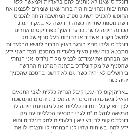
דונלד'ס שאנו לא נותנים להם בלעדיות ולמעשה ללא
התחייבות ומחוייבות היה ברור שאנו שומרים לעצמנו את
החופש להכניס רשת נוספת. המחשבה היתה להכניס
רשת נוספת שתהיה כשרה (הדגשה לא במקור י.מ.).
הכוונה היתה לרשת בורגר ראנץ' בפרוייקטים אחרים.
למשל בקניון אשדוד או רחובות בעל סניף של מק
דונלד'ס ולידו סניף בורגר ראנץ'.הברור לנושא הבלעדיות
מתבטא בזה שאין סעיף בלעדיות בהסכם. הצד השני ידע.
אנו הבהרנו את עמדתנו לנציגי מק דונלד'ס. אני הנחתי
שהסניף של מק דונלד'ס בתחנה המרכזית החדשה
בירושלים לא יהיה כשר. גם לא דרשנו בהסכם שהסניף
יהיה כשר
...אריה[קופילר-י.מ.] קיבל הנחיה כללית לגבי התנאים
הואיל ומערכת היחסים היתה מערכת יחסים מתמשכת
לכן הוא קיבל הנחיות כלליות, אבל מבחינתו היתה לו
הרשאה לנהל מו"מ לגבי התנאים הכלליים עם מק
דונלד'ס.קופילר ידע שאין בלעדיות למק דונלד'ס והוא
ידע למה. בשיחות שהיו לנו הבהרתי לו והצגתי לו את