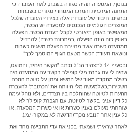
בנוסף, המסעדה תהיה סגורה בשבת, לאור העובדה כי
התחנה המרכזית והמרכז המסחרי סגורים בשבתות
ובחגים. חיבור של עובדות אלה בצירוף העובדה שלכל
המוצרים הגולמיים הנכנסים למסעדה יש הכשר,
המאפשר באופן תיאורטי לקבל תעודת הכשר. הפעלה
באופן כזה הינה הפעלה ,במתכונת כשרה', להבדיל
ממסעדה כשרה אשר מחייבת הפעלת משגיח כשרות
ונושאת תעודת הכשר מטעם הגוף המוסמך לכך"
ובסעיף 14 לתצהיר הנ"ל נכתב "הקשר היחיד, והמועט,
שהיה לי עם גברת מלי קופילר בקשר עם המסעדה היה
בשלב מתקדם מאוד של המשא ומתן על טיוטת הסכם
השכירות,כשלמעשה מלי היוותה את 'הכתובת' להעברת
ההערות לטיוטה שהוחלפה בין הצדדים, ולא נוהל עימה
כל דיון עניני בקשר לטיוטה. עם הגברת קופילר לא
שוחחתי מעולם בענין כשרות או אי כשרות המסעדה, או
כל ענין אחר הנובע מכך"(הדגשה לא במקור-י.מ.).
לאחר שראיתי ושמעתי בפני את עדי התביעה מחד ואת