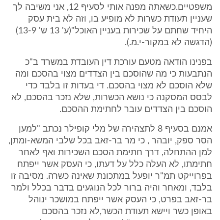
משפטיים.כשאתה מפנה אותי לסעיף 12, אני משיבה לך
שעניין תעודת כשרות לא מופיע בו, וזה לא בית עסק
היחיד שחתם על שכירות בעניין האוכל"(ע' 13 ש' 13-9)
(הדגשה לא במקור-י.מ.).
בפנינו הודאה מטעם עורכת דין העובדת במשרד ב"כ
הנתבעות כי מה שהוסכם בין הצדדים מצוי בהסכם ומה
שלא הוסכם לא מצוי בהסכם. די בעדות זו בלבד כדי
לבסס המסקנה כי נושא הכשרות, שלא נזכר בהסכם, לא
הוסכם בין הצדדים עובר לחתימת ההסכם.
אמנם בסעיף 8 לתצהירה של מלי קופילר נכתב "למען
הסר ספק, יובהר , כי מר בר-זאב בכל שלבי המשא-ומתן,
למן ההתחלה, דרך חתימת הסכם השכירות ואף לאחר
חתימתו, לא העלה כלל על דעתו, כי העסק אשר ייפתח
בפרוייקט תמ"ר יופעל במתכונת שאינה כשרה. מסיבה זו
בלבד, ומאחר והיה ברור לכל הנוגעים בדבר בכלל ולמר
בר-זאב בפרט, כי העסק אשר ייפתח במושכר ינוהל
באופן כשר ויישא תעודת הכשר,לא נזכר בהסכם