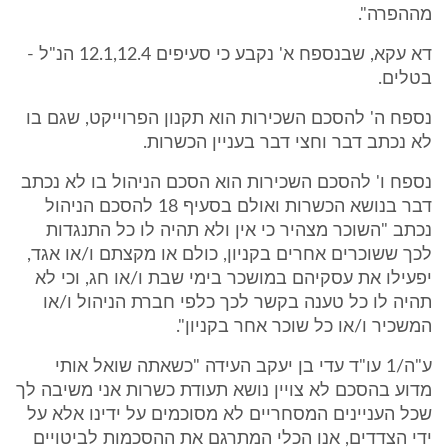
מההפרה".
דא עקא, שבנספח א' נקבע כי סעיפים 12.1,12.4 הנ"ל -
בטלים.
נספח ה' להסכם השכירות הוא תקנון הפרוייקט, שגם בו
לא נכתב דבר וחצי דבר בעניין הכשרות.
נספח ו' להסכם השכירות הוא הסכם הניהול בו לא נכתב
דבר בנושא הכשרות ואולם בסעיף 18 להסכם הניהול
נכתב "השוכר מצהיר כי אין ולא תהיה לו כל התנגדות
לכך ששוכרים אחרים בקניון, כולם או מקצתם ו/או אגד,
יפעילו את עסקיהם במושכר בימי שבת ו/או חג, וכי לא
תהיה לו כל טענה בקשר לכך כלפי חברת הניהול ו/או
המשכיר ו/או כל שוכר אחר בקניון".
ע"ה/1 עו"ד עדי בן יעקב העידה "כשאתה שואל אותי
מדוע בהסכם לא צויין נושא תעודת כשרות אני משיבה לך
שכל העניינים המסחריים לא מסוכמים על ידינו אלא על
ידי הצדדים, אנו הכלי המתרגם את ההסכמות לביטויים