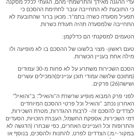
עדי ההגנה מאידך והתרשמתי מהם, הגעתי לכלל מסקנה
כי התובעת לא התחייבה עובר לחתימת ההסכם כי
תפעיל מסעדה כשרה בתמ"ר. מכאן ברור שהתובעת לא
התחייבה שלמסעדה תהיה תעודת כשרות.
הטעמים למסקנתי הם כדלקמן:
טעם ראשון- מצוי בלשונו של ההסכם בו לא מופיעה ולו
מילה אחת בעניין הכשרות.
הסכם השכירות משתרע על לא פחות מ-30 עמודים
(מתוכם שלושה עמודי תוכן עניינים)המכילים עשרים
ושישה(26) פרקים.
לפני פרק המבוא מופיע שרשרת ה"והואיל". ב"והואיל"
האחרון נכתב "והואיל וכל פרטי ההסכם המיוחדים
לצדדים להסכם זה- לרבות ההגדרות, מטרת השכירות,
דמי השכירות, אספקת החשמל, העברת הזכויות, הסעדים
והתרופות וכל העניינים האחרים, כפי שבחרו (הדגשה לא
במקור-י.מ.) הצדדים לפרט, להתנות ולהסכים, בנוסף או