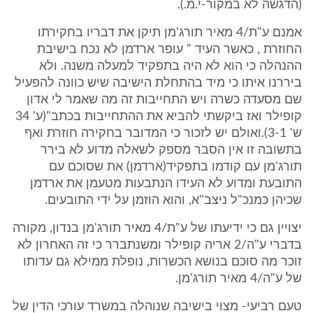
(הדגשה לא במקור-י.מ.).
אמנם ע"ת/4 מאיר תורג'מן תיקן את דבריו בחקירתו
החוזרת , כאשר העיד " עופר ארדמן לא נכח בישיבת
ההנהלה כי הוא לא היה בתפקיד למעלה משנה. ולא
ביררנו איתו כי מיד בהתחלת הישיבה שיש כוונה להפעיל
שם מסעדה כשרה ויש התחייבות זה מה שאמר לי אדון
קופילר ואז ביקשתי להביא את ההתחייבות בכתב"(ע' 34
ש' 3-1).ואולם יש לזכור כי המדובר בחקירה חוזרת ואף
בתשובה זו אין הסבר מספק לשאלה מדוע לא בירר
תורג'מן עם קודמו בתפקיד(ארדמן) את שסוכם עם
התובעת ומדוע לא העידו הנתבעות מטעמן את ארדמן
שכיהן כמנכ"ל ניצב"א, והוא הוזמן על ידי התובעים.
יצויין גם כי ידיעתו של ע"ת/4 מאיר תורג'מן בנדון, מקורה
בדברי ע"ה/2 אריה קופילר ומשנתברר כי זה האחרון לא
זוכר מה סוכם בנושא הכשרות, נופלת ממילא גם עדותו
של ע"ה/4 מאיר תורג'מן.
טעם רביעי- מצוי בישיבה שנוהלה במשרד עורכי הדין של