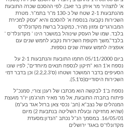
א' לתצהיר מר איתן בר זאב). לפי ההסכם שכרה התובעת
מהנתבעות 2-1 שטח של כ-130 מ"ר בתמ"ר. מטרת
השכירות נקבעה בנספח א' להסכם והיא "עסק למכירת
המבורגרים ומזון מהיר, כמקובל ברשת מקדונלד'ס
בלבד. שמו של העסק שינוהל במושכר הינו ' מקדונלד'ס '
בלבד".משך תקופת השכירות נקבע לחמש שנים עם
אופציה לחמש עשרה שנים נוספות.
ביום 05/11/2000 חתמו התובעת והנתבעות 2-1 על
נספח א'1 הוא "תיקון לנספח תנאים מיוחדים", לפיו שונו
הסעיפים בדבר המושכר ושטחו (ס'2.2,2.3) וכן בדבר דמי
השכירות היסודיים(ס'5.1).
נספח ב'1 לבקשה הוא מכתבו של רענן צורי, סמנכ"ל
פיתוח בחברה התובעת, אל מר מאיר תורג'מן יו"ר מועצת
המנהלים של נצב"א (חב' נכסי צאן ברזל אגד בע"מ)
(שהיא מחזיקה ובעלת השליטה בנתבעת 2) מיום
16/05/01. במסמך הנ"ל נכתב "הנדון:מסעדת
מקדונלד'ס באגד ירושלים