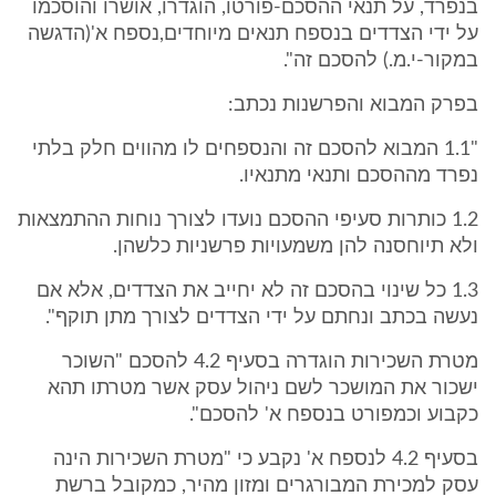
בנפרד, על תנאי ההסכם-פורטו, הוגדרו, אושרו והוסכמו
על ידי הצדדים בנספח תנאים מיוחדים,נספח א'(הדגשה
במקור-י.מ.) להסכם זה".
בפרק המבוא והפרשנות נכתב:
"1.1 המבוא להסכם זה והנספחים לו מהווים חלק בלתי
נפרד מההסכם ותנאי מתנאיו.
1.2 כותרות סעיפי ההסכם נועדו לצורך נוחות ההתמצאות
ולא תיוחסנה להן משמעויות פרשניות כלשהן.
1.3 כל שינוי בהסכם זה לא יחייב את הצדדים, אלא אם
נעשה בכתב ונחתם על ידי הצדדים לצורך מתן תוקף".
מטרת השכירות הוגדרה בסעיף 4.2 להסכם "השוכר
ישכור את המושכר לשם ניהול עסק אשר מטרתו תהא
כקבוע וכמפורט בנספח א' להסכם".
בסעיף 4.2 לנספח א' נקבע כי "מטרת השכירות הינה
עסק למכירת המבורגרים ומזון מהיר, כמקובל ברשת