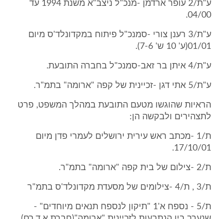
ע"ת/2 עופר ארדמן -מנכ"ל ניצב"א משנת 1994 עד
04/00.
ע"ת/3 רענן צורי -סמנכ"ל פיתוח במקדונלד'ס מיום
01/01(ע' 10 ש' 7-6).
ע"ת/4 איתן בר זאב-סמנכ"ל בחברה התובעת.
ע"ת/5 אתי דגן -זכיינית של קפה "ארומה" בתמ"ר.
הראיות שהוגשו מטעם התובעת במהלך המשפט, פרט
לתצהירים ולבקשה הן:
ת/1 -מכתב ראש עירית ירושלים לעמרי פדן מיום
17/10/01.
ת/2 -צילום של בית קפה "ארומה" בתמ"ר.
ת/3 , ת/4 -צילומים של מסעדת מקדונלד'ס בתמ"ר
ת/5 - נספח א'1 "תיקון לנספח תנאים מיוחדים" -
שנערך בין הנתבעות לזכיינית "ארומה"(חברת א.ד.רם)