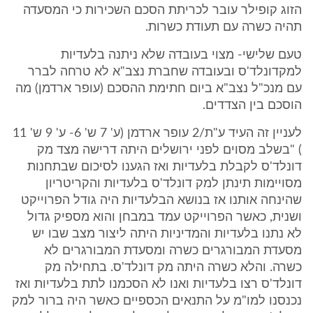
הזוג קופילר עובר לכריתת הסכם השכירות כי המסעדה
תהיה כשרה עם תעודת כשרות.
טעם שלישי- מצוי בעובדה שלא ניתנה בלעדיות
למקדונלד'ס ובעובדה שחברת נצב"א לא טרחה לברר
עם מנכ"ל נצב"א ביום חתימת ההסכם (עופר ארדמן) מה
הוסכם בין הצדדים.
לעניין זה העיד ע"ת/2 עופר ארדמן (ע' 7 ש' 6- ע' 9 ש' 11
) "בשלב מסוים לפני ירושלים היתה דרישה מצד מק
דונלד'ס לקבלת בלעדיות ואז הגענו לסיכום שבתחנות
מסויימות תינתן למק דונלד'ס בלעדיות והקריטריון
שהינחה אותנו אז בנושא הבלעדיות היה גודל הפרוייקט
ושנית, כאשר הפרוייקט עמד במבחן והוא מספיק גדול
לא נתנו בלעדיות והמדיניות היתה ליצור מצב שבו יש
מסעדת המבורגרים כשרה ומסעדת המבורגרים לא
כשרה. והלא כשרה היתה מק דונלד'ס. בתחילה מק
דונלד'ס רצו בלעדיות ואנו לא הסכמנו לתת בלעדיות ואז
נכנסנו למו"מ על התנאים הכספיים כאשר היה ברור למק