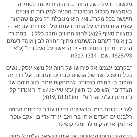
מלשונו הרגילה של החוזה... חזקה זו ניתנת לסתירה
באמצעות מכלול הנסיבות. הפניה למקורות חיצוניים
תיעשה בכל מקרה, ואין היא מוגבלת רק מקום שהחוזה
עצמו אינו מצביע על אומד דעתם של הצדדים. עם זאת -
כמצוות סעיף 25(א) לחוק החוזים (חלק כללי) - בסתירה
בין אומד דעתם המשתמע מתוך החוזה לבין אומד דעתם
הנלמד מתוך הנסיבות - יד הראשון על העליונה" (ע"א
4628/93 ,שם , 314ז-313ז)
"בקרבנו עצמנו אל פירושו של חוזה על נושא עסקי, נשים
בכלינו שכל ישר של אנשים סבירים והגונים, ועל דרך זה
נהפוך בו בחוזה בנסותנו להתחקות אחרי כוונותיהם של
הצדדים" (השופט מ' חשין ע"א 5795/90 ד"ר אנדור קלי
נ' דורען בע"מ ואח' פ"ד מו(5)811 ,819ז).
לעניין נקודת הזמן הראשונה דהיינו עובר לכריתת החוזה,
רלבנטיים העדים איתן בר-זאב, עו"ד עדי בן יעקב,עופר
ארדמן, אריה קופילר ומלי קופילר.
בתצהיר עדותו הראשית של איתן בר-זאב (ע"ת/4) מיום