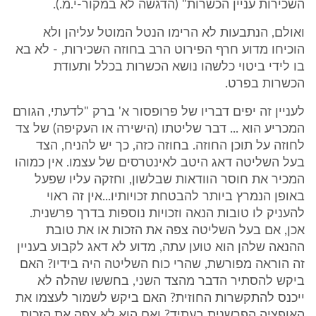
השכירות עניין הכשרות" (הדגשה לא במקור-י.מ.).
ואולם, הנתבעות לא הרימו הנטל המוטל עליהן ולא
הוכיחו מדוע חרף הפירוט הרב בחוזה השכירות, - לא בא
בו לידי ביטוי כלשהו נושא הכשרות בכלל ותעודת
הכשרות בפרט.
לעניין זה יפים דבריו של פרופסור א' ברק "לדעתי, הגורם
המכריע הוא ... דבר שליטתו (הישירה או העקיפה) של צד
לחוזה על תוכן החוזה. בחוזה כזה, כך יש להניח, הצד
בעל השליטה דאג היטב לאינטרסים של עצמו. אין כמוהו
המכיר את חוסר הוודאות שבלשון, וחזקה עליו שפעל
באופן הנמרץ ביותר להבטחת זכויותיו...אין זה ראוי
להעניק לו טובות הנאה וזכויות נוספות בדרך פרשנית.
אכן, אם בעל השליטה צפה את הזכות או את טובת
ההנאה שלהן הוא טוען עתה, מדוע לא דאג לקבוע בעניין
זה הוראה מפורשת, שהרי כוח השליטה היה בידיו? האם
ביקש להסתיר הדבר מהצד השני, בחששו שהלה לא
ייכנס להתקשרות החוזית? האם ביקש לשמור לעצמו את
האופציה הפרשנית בעתיד? ואם הוא לא צפה את הזכות