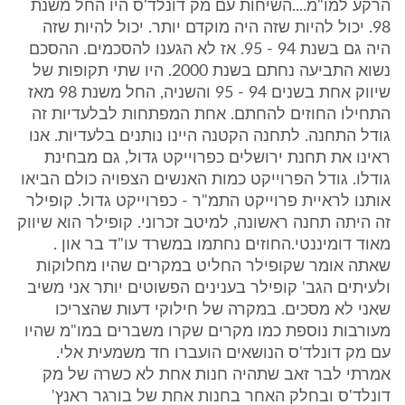
הרקע למו"מ....השיחות עם מק דונלד'ס היו החל משנת
98. יכול להיות שזה היה מוקדם יותר. יכול להיות שזה
היה גם בשנת 94 - 95. אז לא הגענו להסכמים. ההסכם
נשוא התביעה נחתם בשנת 2000. היו שתי תקופות של
שיווק אחת בשנים 94 - 95 והשניה, החל משנת 98 מאז
התחילו החוזים להחתם. אחת המפתחות לבלעדיות זה
גודל התחנה. לתחנה הקטנה היינו נותנים בלעדיות. אנו
ראינו את תחנת ירושלים כפרוייקט גדול, גם מבחינת
גודלו. גודל הפרוייקט כמות האנשים הצפויה כולם הביאו
אותנו לראיית פרוייקט התמ"ר - כפרוייקט גדול. קופילר
זה היתה תחנה ראשונה, למיטב זכרוני. קופילר הוא שיווק
מאוד דומיננטי.החוזים נחתמו במשרד עו"ד בר און .
שאתה אומר שקופילר החליט במקרים שהיו מחלוקות
ולעיתים הגב' קופילר בענינים הפשוטים יותר אני משיב
שאני לא מסכים. במקרה של חילוקי דעות שהצריכו
מעורבות נוספת כמו מקרים שקרו משברים במו"מ שהיו
עם מק דונלד'ס הנושאים הועברו חד משמעית אלי.
אמרתי לבר זאב שתהיה חנות אחת לא כשרה של מק
דונלד'ס ובחלק האחר בחנות אחת של בורגר ראנץ'