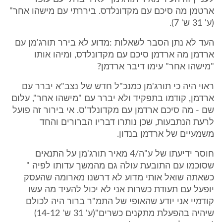
ארטמן מה סיכם עם מקדונלדס. ביררתי עם מישהו אחר"
(ע' 31 ש' 7).
העד לא נתן הסבר לשאלות :מדוע לא בירר תורג'מן עם
ארדמן מה ארדמן סיכם עם מקדונלדס, ומיהו אותו
"מישהו אחר" עימו דיבר ארדמן?
ראוי היה כי תורג'מן כמנכ"ל חדש של נצב"א יברר עם
ארדמן, קודמו בתפקיד ולא יברר עם "מישהו אחר", עלום
שם - מה סיכם ארדמן עם מקדונלד'ס. אי בירור זה פועל
לרעת הנתבעות, שכן נותרו דבריו הברורים והחד
משמעיים של ארדמן בנדון.
חוסר ידיעתו של ע"ה/4 מאיר תורג'מן על התנאים
שסוכמו עם התובעת עולה גם מהמשך עדותו לפיה "
כשאתה שואל אותי מדוע לא דרשנו מארומה שהעסק
יופעל עם תעודת כשרות אני לא יכול להעיד מה עשו
קודמיי אני יודע שהאופי של התמ"ר ברור היה לכולם
שיהיה בהפעלת מתקנים כשרים"(ע' 31 ש' 14-12)