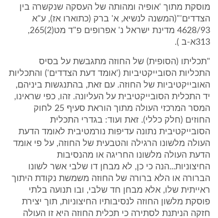
מוסקת מתוך 'אופיה ומהותה של העסקה שנקשרה בין
הצדדים'"(המשנה לנשיא, א' ברק (כתוארו אז), ע"א
4628/93 מדינת ישראל נ' אפרופים פ"ד מט(2)265,
313א-ב ).
"תכליתו (הסופית) של החוזה מתגבשת על בסיס
התכליות הסובייקטיביות ('אומד דעת הצדדים') והתכליות
האובייקטיביות של החוזה. עם זאת, בהתנגשות ביניהם,
יד התכלית הסובייקטיבית על העליונה. זהו, כפי שראינו,
המסר המרכזי העולה מתוך הוראת סעיף 25 לחוק
החוזים (חלק כללי). זאת ועוד: בגדרי התכלית
הסובייקטיבית נתונה עדיפות נורמטיבית לאומד הדעת
העולה מלשונו הרגילה והטבעית של החוזה, על פי אומד
הדעת העולה מלשונו החריגה או מהנסיבות
החיצוניות...הנה כי כן, לא מבחן דו שלבי אשר לשונו
הברורה או הלא ברורה של החוזה משמשת נקודת היתוך
ראייתית שלו, אלא מבחן חד שלבי, ובו תנועה בלתי
פוסקת מלשון החוזה לנסיבותיו החיצוניות, תוך יצירת
חזקה הניתנת לסתירה כי תכלית החוזה היא זו העולה