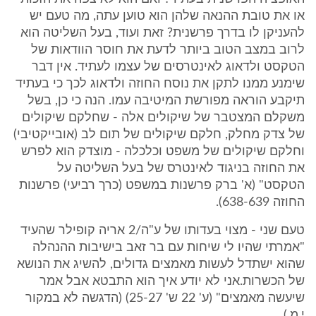
או את טובת ההנאה שלהן הוא טוען עתה, מה טעם יש
להעניקן לו בדרך פרשנית? זאת ועוד, בעל השליטה הוא
לרוב במצב הטוב ביותר לדעת את חוסר הוודאות של
הטקסט ולדאוג לאינטרסים של עצמו לעתיד. אין דבר
שימנע ממנו לתקן את נוסח החוזה ולדאוג לכך כי בעתיד
תיקבע הוראה מפורשת המיטיבה עמו. הנה כי כן, בשל
משקלם המצטבר של שיקולים אלה - שחלקם שיקולים
של צדק מחלק, חלקם שיקולים של תום לב (אובייקטיבי)
וחלקם שיקולים של משפט וכלכלה - מוצדק הוא לפרש
את החוזה בניגוד לאינטרס של בעל השליטה על
הטקסט" (א' ברק פרשנות במשפט (כרך רביעי) פרשנות
החוזה 638-639).
טעם שני - מצוי בעדותו של ע"ה/2 אריה קופילר שהעיד
"אמרתי שהיו לי שיחות עם בר זאב בישיבות ההנהלה
שהוא ישתדל לעשות מאמצים גדולים, להשיג את הנושא
של הכשרות.אני לא יודע איך הוא התבטא אבל אמר
שיעשה מאמצים" (ע' 22 ש' 25-27) (הדגשה לא במקור
י.מ.).