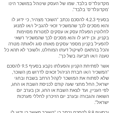
מקדונלד'ס בלבד. שמו של העסק שינוהל במושכר הינו
'מקדונלד'ס' בלבד".
בסעיף 4.2.3 להסכם נכתב "השוכר מצהיר, כי ידוע לו
והוא מסכים לכך שהמשכיר זכאי להגביל ו/או למנוע
לחלוטין הפעלת עסק או עסקים למטרות מסוימות
בקניון, וכן ידוע לו והוא מסכים לכך שהמשכיר רשאי
להפעיל בקניון מספר עסקים מאותו סוג ולאותה מטרה
והכל בהתאם לשיקול דעתו המוחלט, ולשוכר לא תהא כל
טענה ו/או תביעה בשל כך".
אשר לפתיחת הקניון והפעלתו נקבע בסעיף 9.5 להסכם
"המשכיר ו/או חברת הניהול זכאים לדרוש מן השוכר,
שלא לפתוח את המושכר לקהל הרחב בשבת ובחגי
ישראל, החל מחצי שעה קודם לכניסת השבת או החג,
לפי העניין, ועד לצאת השבת או החג, וכן בערב יום
השואה והגבורה ובערב יום הזיכרון לחללי מערכות
ישראל".
ובסעיף 9.8 להסכם נכתב כי "השוכר מאשר כי ידוע לו