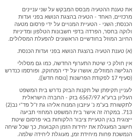
את טענת ההטעיה מבסס המבקש על שני עניינים
מרכזיים, האחד - הטעיה בהצגת הנושא בפני ועדות
הכנסת; השני - הטעיית המנויים על ידי פרסום מטעה
ולוקה בחסר, הפרדה בדפי חשבונות הטלפון ומדיניות
החיוב המוזל בחודשיים הראשונים להפעלת המסלולים.
(א) טענת הטעיה בהצגת הנושא בפני ועדות הכנסת.
אין חולק כי שיטת התערוף החדשה, כמו גם מסלולי
הגלישה המוזלים, אושרו על ידי המחוקק. ופורסמו כנדרש
(סעיף 17 לפקודת הפרשנות [נוסח חדש]).
לעניין תקיפתן של תקנות הבזק נדרש בית המשפט
העליון ברע"א 6567/97 בזק - החברה הישראלית
לתקשורת בע"מ נ' עיזבון המנוח אליהו גת ז"ל פד"י נב(2)
713. במקרה זה אישר בית המשפט המחוזי תביעה
ייצוגית בגין הטעיית ציבור הלקוחות באי פרסום שיטת
חישוב המעגלת את יחידות הזמן הקבועות, כך שכל שיחה
הנמשכת פחות מיחידת זמן, מעוגלת ליחידה שלמה.