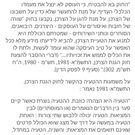
”החוק בא להבטיח, כי העוסק לא ינצל את מעמדו
הכלכלי העדיף, על מנת להתעשר שלא כדין על חשבונו
של הצרכן. על מנת להגן על הצרכן, נקבעו בחוק "שורה
של חובות ואיסורים על העוסקים - היצרנים, היבואנים,
הסוחרים ונותני השירותים - שמטרתם הכוללת היא
למנוע את הטעיית הצרכן, להביא לידיעתו מידע מלא ככל
האפשר על טיב העיסקה שהוא עומד לעשות, ולתת לו
את הכלים לממש את זכויותיו...." (דברי ההסבר להצעת
חוק הגנת הצרכן, התשמ”א-1981, תש"מ - 1980, ה"ח
תש"מ, 302)." (סעיף 9 לפסק הדין).
על משמעות ההטעיה בהקשר לחוק הגנת הצרכן,
התשמ”א-1981 נאמר :
”הטעיה היא הצהרה כוזבת. ההטעיה נוצרת כאשר קיים
פער בין הדברים הנאמרים (או המוסתרים) לבין
המציאות. הטעיה יכולה ללבוש שתי צורות : האחת,
הטעיה במעשה על דרך של מצג שווא הכולל פרטים
שאינם תואמים את המציאות; והשניה, הטעיה במחדל,