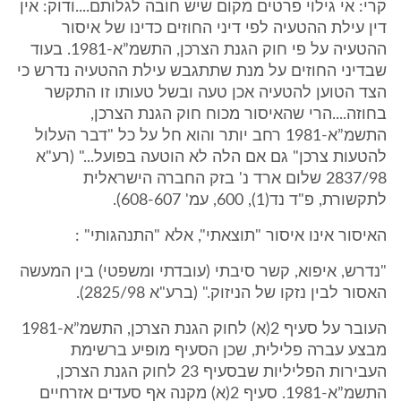
קרי: אי גילוי פרטים מקום שיש חובה לגלותם....ודוק: אין
דין עילת ההטעיה לפי דיני החוזים כדינו של איסור
ההטעיה על פי חוק הגנת הצרכן, התשמ”א-1981. בעוד
שבדיני החוזים על מנת שתתגבש עילת ההטעיה נדרש כי
הצד הטוען להטעיה אכן טעה ובשל טעותו זו התקשר
בחוזה....הרי שהאיסור מכוח חוק הגנת הצרכן,
התשמ”א-1981 רחב יותר והוא חל על כל "דבר העלול
להטעות צרכן" גם אם הלה לא הוטעה בפועל..." (רע"א
2837/98 שלום ארד נ' בזק החברה הישראלית
לתקשורת, פ"ד נד(1), 600, עמ' 608-607).
האיסור אינו איסור "תוצאתי", אלא "התנהגותי" :
"נדרש, איפוא, קשר סיבתי (עובדתי ומשפטי) בין המעשה
האסור לבין נזקו של הניזוק." (ברע"א 2825/98).
העובר על סעיף 2(א) לחוק הגנת הצרכן, התשמ”א-1981
מבצע עברה פלילית, שכן הסעיף מופיע ברשימת
העבירות הפליליות שבסעיף 23 לחוק הגנת הצרכן,
התשמ”א-1981. סעיף 2(א) מקנה אף סעדים אזרחיים