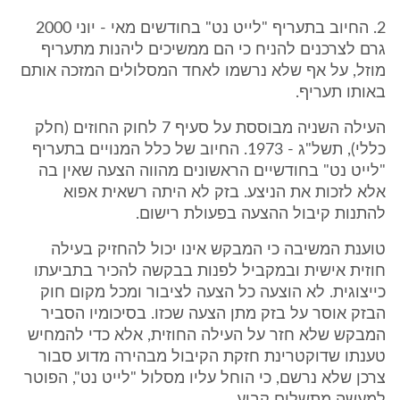
2. החיוב בתעריף "לייט נט" בחודשים מאי - יוני 2000
גרם לצרכנים להניח כי הם ממשיכים ליהנות מתעריף
מוזל, על אף שלא נרשמו לאחד המסלולים המזכה אותם
באותו תעריף.
העילה השניה מבוססת על סעיף 7 לחוק החוזים (חלק
כללי), תשל"ג - 1973. החיוב של כלל המנויים בתעריף
"לייט נט" בחודשיים הראשונים מהווה הצעה שאין בה
אלא לזכות את הניצע. בזק לא היתה רשאית אפוא
להתנות קיבול ההצעה בפעולת רישום.
טוענת המשיבה כי המבקש אינו יכול להחזיק בעילה
חוזית אישית ובמקביל לפנות בבקשה להכיר בתביעתו
כייצוגית. לא הוצעה כל הצעה לציבור ומכל מקום חוק
הבזק אוסר על בזק מתן הצעה שכזו. בסיכומיו הסביר
המבקש שלא חזר על העילה החוזית, אלא כדי להמחיש
טענתו שדוקטרינת חזקת הקיבול מבהירה מדוע סבור
צרכן שלא נרשם, כי הוחל עליו מסלול "לייט נט", הפוטר