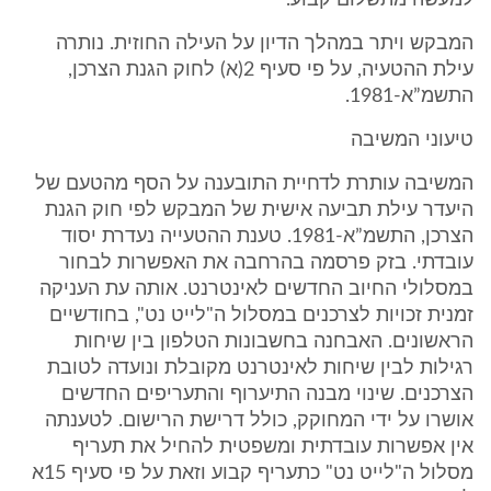
למעשה מתשלום קבוע.
המבקש ויתר במהלך הדיון על העילה החוזית. נותרה
עילת ההטעיה, על פי סעיף 2(א) לחוק הגנת הצרכן,
התשמ”א-1981.
טיעוני המשיבה
המשיבה עותרת לדחיית התובענה על הסף מהטעם של
היעדר עילת תביעה אישית של המבקש לפי חוק הגנת
הצרכן, התשמ”א-1981. טענת ההטעייה נעדרת יסוד
עובדתי. בזק פרסמה בהרחבה את האפשרות לבחור
במסלולי החיוב החדשים לאינטרנט. אותה עת העניקה
זמנית זכויות לצרכנים במסלול ה"לייט נט", בחודשיים
הראשונים. האבחנה בחשבונות הטלפון בין שיחות
רגילות לבין שיחות לאינטרנט מקובלת ונועדה לטובת
הצרכנים. שינוי מבנה התיערוף והתעריפים החדשים
אושרו על ידי המחוקק, כולל דרישת הרישום. לטענתה
אין אפשרות עובדתית ומשפטית להחיל את תעריף
מסלול ה"לייט נט" כתעריף קבוע וזאת על פי סעיף 15א