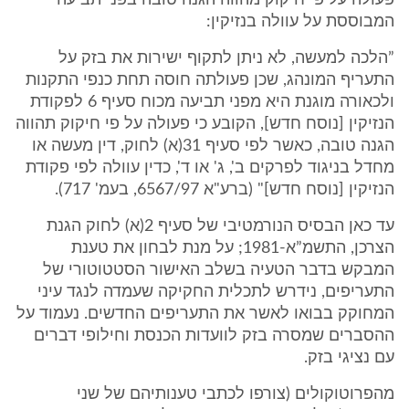
פעולה על פי חיקוק מהווה הגנה טובה בפני תביעה
המבוססת על עוולה בנזיקין:
”הלכה למעשה, לא ניתן לתקוף ישירות את בזק על
התעריף המונהג, שכן פעולתה חוסה תחת כנפי התקנות
ולכאורה מוגנת היא מפני תביעה מכוח סעיף 6 לפקודת
הנזיקין [נוסח חדש], הקובע כי פעולה על פי חיקוק תהווה
הגנה טובה, כאשר לפי סעיף 31(א) לחוק, דין מעשה או
מחדל בניגוד לפרקים ב', ג' או ד', כדין עוולה לפי פקודת
הנזיקין [נוסח חדש]" (ברע"א 6567/97, בעמ' 717).
עד כאן הבסיס הנורמטיבי של סעיף 2(א) לחוק הגנת
הצרכן, התשמ”א-1981; על מנת לבחון את טענת
המבקש בדבר הטעיה בשלב האישור הסטטוטורי של
התעריפים, נידרש לתכלית החקיקה שעמדה לנגד עיני
המחוקק בבואו לאשר את התעריפים החדשים. נעמוד על
ההסברים שמסרה בזק לוועדות הכנסת וחילופי דברים
עם נציגי בזק.
מהפרוטוקולים (צורפו לכתבי טענותיהם של שני