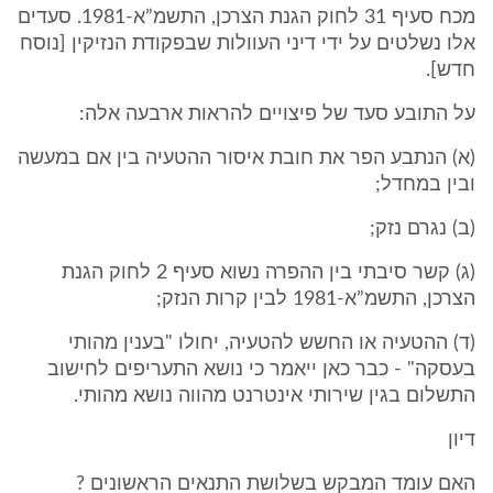
מכח סעיף 31 לחוק הגנת הצרכן, התשמ”א-1981. סעדים
אלו נשלטים על ידי דיני העוולות שבפקודת הנזיקין [נוסח
חדש].
על התובע סעד של פיצויים להראות ארבעה אלה:
(א) הנתבע הפר את חובת איסור ההטעיה בין אם במעשה
ובין במחדל;
(ב) נגרם נזק;
(ג) קשר סיבתי בין ההפרה נשוא סעיף 2 לחוק הגנת
הצרכן, התשמ”א-1981 לבין קרות הנזק;
(ד) ההטעיה או החשש להטעיה, יחולו "בענין מהותי
בעסקה" - כבר כאן ייאמר כי נושא התעריפים לחישוב
התשלום בגין שירותי אינטרנט מהווה נושא מהותי.
דיון
האם עומד המבקש בשלושת התנאים הראשונים ?