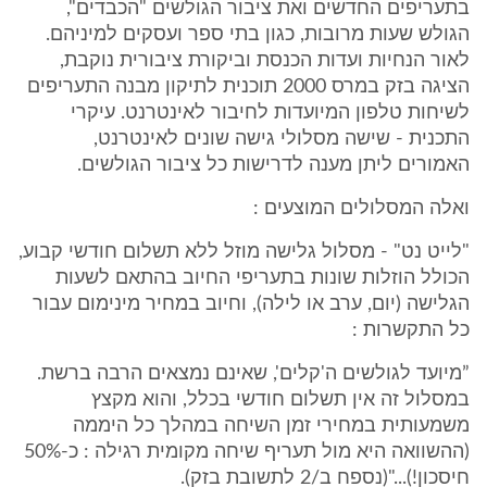
בתעריפים החדשים ואת ציבור הגולשים "הכבדים",
הגולש שעות מרובות, כגון בתי ספר ועסקים למיניהם.
לאור הנחיות ועדות הכנסת וביקורת ציבורית נוקבת,
הציגה בזק במרס 2000 תוכנית לתיקון מבנה התעריפים
לשיחות טלפון המיועדות לחיבור לאינטרנט. עיקרי
התכנית - שישה מסלולי גישה שונים לאינטרנט,
האמורים ליתן מענה לדרישות כל ציבור הגולשים.
ואלה המסלולים המוצעים :
"לייט נט" - מסלול גלישה מוזל ללא תשלום חודשי קבוע,
הכולל הוזלות שונות בתעריפי החיוב בהתאם לשעות
הגלישה (יום, ערב או לילה), וחיוב במחיר מינימום עבור
כל התקשרות :
”מיועד לגולשים ה'קלים', שאינם נמצאים הרבה ברשת.
במסלול זה אין תשלום חודשי בכלל, והוא מקצץ
משמעותית במחירי זמן השיחה במהלך כל היממה
(ההשוואה היא מול תעריף שיחה מקומית רגילה : כ-50%
חיסכון!)..."(נספח ב/2 לתשובת בזק).