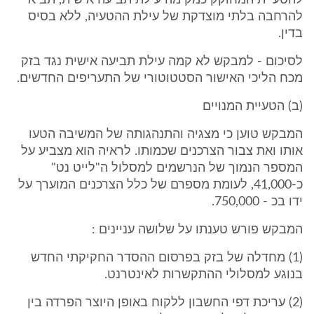
להטעיית המחוקק כמקימה עילת תביעה אישית, תביא
להרחבה בלתי מוצדקת של עילת ההטעיה, ללא בסיס
בדין.
לסיכום - למבקש לא קמה עילת תביעה אישית נגד בזק
מכח הליכי האישור הסטטוטורי של התעריפים החדשים.
(ב) הטעיית המנויים
המבקש טוען כי מצגיה והתנהגותה של המשיבה הטעו
אותו ואת צבור הצרכנים שכמותו. לראיה הוא מצביע על
המספר הנמוך של הנרשמים למסלול ה"לייט נט"
כ-41,000, לעומת מספרם של כלל הצרכנים המוערך על
ידו בכ - 750,000.
המבקש פורש טענתו על שלושה עניינים :
(1) מחדלה של בזק בפרסום ההסדר החקיקתי החדש
בנוגע למסלולי ההתקשרות לאינטרנט.
(2) עריכת דפי החשבון ללקוח באופן היוצר הפרדה בין