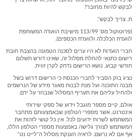
ש. כל מנוי באופן אוטומטי מחובר לזה, או שהוא צריך
לבקש להיות מחובר?
ת. צריך לבקש".
(פרוטוקול מס' 113/99 מישיבת הוועדה המשותפת
לוועדת הכלכלה ולוועדת הכספים).
חברי הועדות לא היו ערים לסכנה הטמונה בהצבת חובת
רישום כתנאי להחלת מסלול זה, שאינו דורש תשלום
חודשי קבוע. נושא הרישום נדחק לקרן זווית.
נציג בזק הסביר לחברי הכנסת כי הרישום דרוש בשל
מבנה התוכנה ועל מנת לבנות מאגר מידע של הנרשמים
ולהחיל עליהם את תעריף המסלול שנבחר על ידם.
אולם, קיים מספר מוגבל וידוע של ספקי שירותי
אינטרנט, אשר מספרי הטלפון שבאמצעותם מתחבר
המשתמש לשרות ידועים לכל. אין כל קושי לזהות את
המשתמש לצורך גלישה באמצעות מספרי הטלפון הללו,
אף אם לא נרשם. לראיה הענקת מסלול ה"לייט נט"