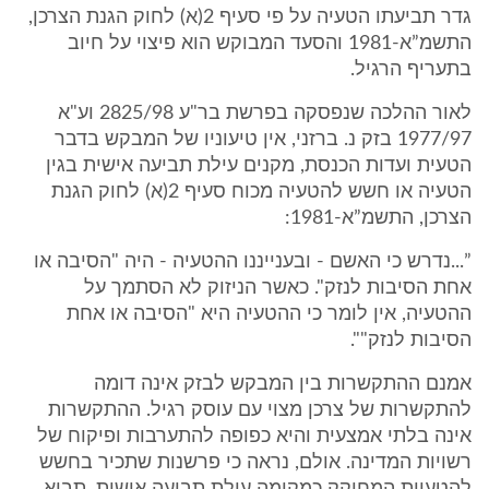
גדר תביעתו הטעיה על פי סעיף 2(א) לחוק הגנת הצרכן,
התשמ”א-1981 והסעד המבוקש הוא פיצוי על חיוב
בתעריף הרגיל.
לאור ההלכה שנפסקה בפרשת בר"ע 2825/98 וע"א
1977/97 בזק נ. ברזני, אין טיעוניו של המבקש בדבר
הטעית ועדות הכנסת, מקנים עילת תביעה אישית בגין
הטעיה או חשש להטעיה מכוח סעיף 2(א) לחוק הגנת
הצרכן, התשמ”א-1981:
”...נדרש כי האשם - ובענייננו ההטעיה - היה "הסיבה או
אחת הסיבות לנזק". כאשר הניזוק לא הסתמך על
ההטעיה, אין לומר כי ההטעיה היא "הסיבה או אחת
הסיבות לנזק"".
אמנם ההתקשרות בין המבקש לבזק אינה דומה
להתקשרות של צרכן מצוי עם עוסק רגיל. ההתקשרות
אינה בלתי אמצעית והיא כפופה להתערבות ופיקוח של
רשויות המדינה. אולם, נראה כי פרשנות שתכיר בחשש