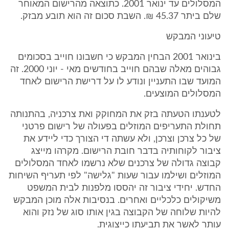
המסלולים עד ינואר 2001. כתוצאה מהרישום המאוחר
שלם ביתר 45.37 ₪. השבת סכום זה הוא תובע מבזק.
טיעוני המבקש
בינואר 2001 הבחין המבקש כי חשבונו חוייב בסכומים
גבוהים מאלה שבהם חוייב בחודשים מאי - יוני 2000. זה
המועד שבו התעניין ונודע לו על דרישת הרישום לאחד
המסלולים המוצעים.
לטענתו הטעתה בזק את המחוקק ואת צרכניה, בהתנותה
תחולת התעריפים המוזלים בפעולה של רישום פרטני
של כל צרכן וצרכן, ולא עשתה די הצורך כדי ליידע את
ציבור לקוחותיה בדבר חובת הרישום. מקרהו מייצג
קבוצה גדולה של צרכנים שלא נרשמו לאחד המסלולים
המוזלים ושילמו עבור שעות "גלישה" לפי תעריף השיחות
החדש. יחידי ציבור זה יהססו מלפנות לבית המשפט
משיקולים כלכליים ואחרים. בנסיבות אלה מוכן המבקש
להיות שלוחה של הקבוצה בגין אותו סוג של נזק והוא
עותר לאשר את תביעתו כייצוגית.