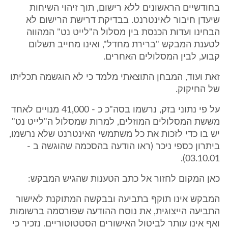
בחודשיים הראשונים ללא רישום, תוך זיהוי השיחות
שיעדן חיבור לאינטרנט. בבדיקת דרישת הרישום לא
הבחינו ועדות הכנסת בין מסלול ה"לייט נט" המהווה
לטענת המבקש "ברירת מחדל", ואינו מחייב תשלום
קבוע, לבין המסלולים האחרים.
זאת ועוד, המבחן התוצאתי מלמד כי לא הוגשמה תכליתו
של החיקוק.
על פי נתוני בזק, נרשמו בסה"כ כ - 41,000 מנויים לאחד
מששת המסלולים המוזלים, למרות שמסלול ה"לייט נט"
יש בו כדי לזכות את כל משתמשי האינטרנט שלא נרשמו,
ביתרון כספי ניכר (ראו הודעה בהסכמה שהוגשה ב -
03.10.01).
כאן המקום לחזור אל כתב הטענות שהגיש המבקש:
המבקש אינו תוקף בתביעה ובבקשה המתוקנת לאישור
התביעה הייצוגית, את נוסח ההודעה שפורסמה ברשומות
ואף אינו עותר לביטול האישורים הסטטוטוריים. נזכיר כי