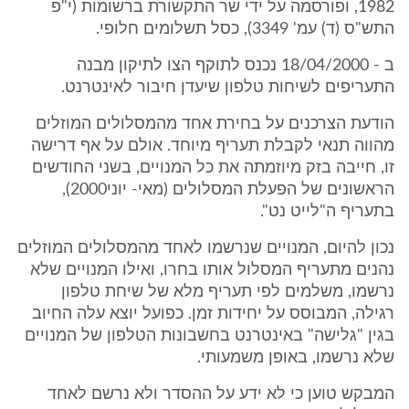
1982, ופורסמה על ידי שר התקשורת ברשומות (י"פ
התש"ס (ד) עמ' 3349), כסל תשלומים חלופי.
ב - 18/04/2000 נכנס לתוקף הצו לתיקון מבנה
התעריפים לשיחות טלפון שיעדן חיבור לאינטרנט.
הודעת הצרכנים על בחירת אחד מהמסלולים המוזלים
מהווה תנאי לקבלת תעריף מיוחד. אולם על אף דרישה
זו, חייבה בזק מיוזמתה את כל המנויים, בשני החודשים
הראשונים של הפעלת המסלולים (מאי- יוני2000),
בתעריף ה"לייט נט".
נכון להיום, המנויים שנרשמו לאחד מהמסלולים המוזלים
נהנים מתעריף המסלול אותו בחרו, ואילו המנויים שלא
נרשמו, משלמים לפי תעריף מלא של שיחת טלפון
רגילה, המבוסס על יחידות זמן. כפועל יוצא עלה החיוב
בגין "גלישה" באינטרנט בחשבונות הטלפון של המנויים
שלא נרשמו, באופן משמעותי.
המבקש טוען כי לא ידע על ההסדר ולא נרשם לאחד