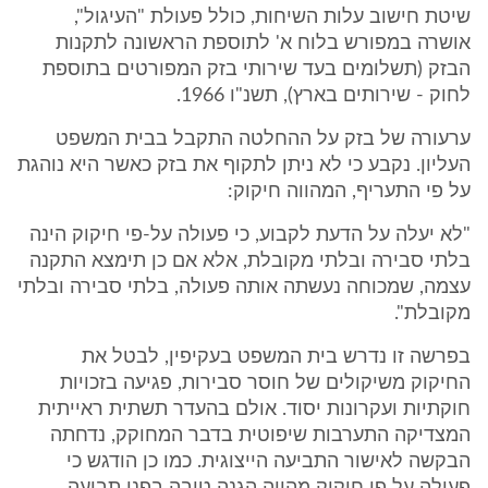
שיטת חישוב עלות השיחות, כולל פעולת "העיגול",
אושרה במפורש בלוח א' לתוספת הראשונה לתקנות
הבזק (תשלומים בעד שירותי בזק המפורטים בתוספת
לחוק - שירותים בארץ), תשנ"ו 1966.
ערעורה של בזק על ההחלטה התקבל בבית המשפט
העליון. נקבע כי לא ניתן לתקוף את בזק כאשר היא נוהגת
על פי התעריף, המהווה חיקוק:
"לא יעלה על הדעת לקבוע, כי פעולה על-פי חיקוק הינה
בלתי סבירה ובלתי מקובלת, אלא אם כן תימצא התקנה
עצמה, שמכוחה נעשתה אותה פעולה, בלתי סבירה ובלתי
מקובלת".
בפרשה זו נדרש בית המשפט בעקיפין, לבטל את
החיקוק משיקולים של חוסר סבירות, פגיעה בזכויות
חוקתיות ועקרונות יסוד. אולם בהעדר תשתית ראייתית
המצדיקה התערבות שיפוטית בדבר המחוקק, נדחתה
הבקשה לאישור התביעה הייצוגית. כמו כן הודגש כי