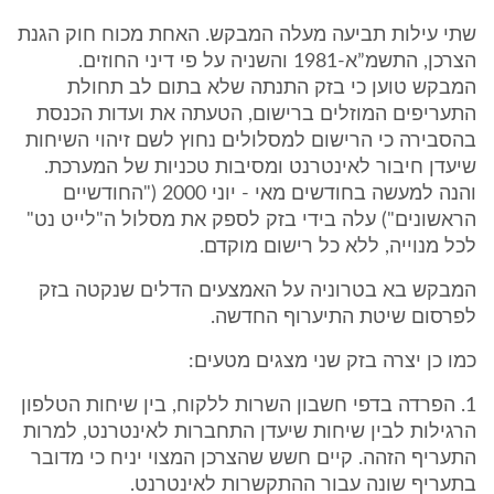
שתי עילות תביעה מעלה המבקש. האחת מכוח חוק הגנת
הצרכן, התשמ”א-1981 והשניה על פי דיני החוזים.
המבקש טוען כי בזק התנתה שלא בתום לב תחולת
התעריפים המוזלים ברישום, הטעתה את ועדות הכנסת
בהסבירה כי הרישום למסלולים נחוץ לשם זיהוי השיחות
שיעדן חיבור לאינטרנט ומסיבות טכניות של המערכת.
והנה למעשה בחודשים מאי - יוני 2000 ("החודשיים
הראשונים") עלה בידי בזק לספק את מסלול ה"לייט נט"
לכל מנוייה, ללא כל רישום מוקדם.
המבקש בא בטרוניה על האמצעים הדלים שנקטה בזק
לפרסום שיטת התיערוף החדשה.
כמו כן יצרה בזק שני מצגים מטעים:
1. הפרדה בדפי חשבון השרות ללקוח, בין שיחות הטלפון
הרגילות לבין שיחות שיעדן התחברות לאינטרנט, למרות
התעריף הזהה. קיים חשש שהצרכן המצוי יניח כי מדובר
בתעריף שונה עבור ההתקשרות לאינטרנט.