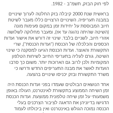
לפי חוק הבזק, תשמ"ב - 1982.
בראשית שנת 2000 קיבלה בזק החלטה לערוך שינויים
במבנה תעריפיה. השינויים הרצויים כללו מעבר לשיטת
חיוב המבוססת על יחידות זמן במקום פעימות מונה
(השיטה שהיתה נהוגה עד אז), ומעבר מחלוקה לשלושה
אזורי חיוב, לשניים בלבד. שינוי זה דורש את אישור ועדות
הכספים והכלכלה של הכנסת ("ועדות הכנסת"), שרי
התקשורת והאוצר. ועדות הכנסת הגיעו למסקנה כי שינוי
השיטה, גורם לעליה בתעריפי החיוב לשיחות הטלפון
המקומיות ולכן לרוב גם הארוכות יותר. משום כך סרבו
הועדות לאשר את מבנה התעריפים החדש ודרשו כי
משרד התקשורת ובזק יכניסו שינויים בהצעה.
אחד הנושאים הבולטים שעמדו בפני ועדות הכנסת היה
זמן השיחה הממוצע בתקשורת לאינטרנט, העולה באופן
משמעותי על זמן שיחה טלפונית ממוצעת. ועדות הכנסת
הדגישו בדיוניהן את הדאגה לציבור הצרכנים בעלי
הכנסה נמוכה הגולש באינטרנט ואין ביכולתו לעמוד