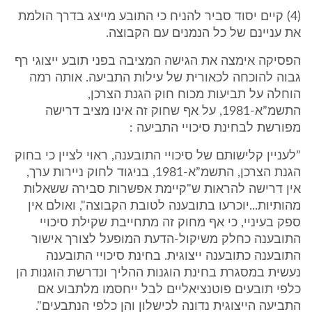
(4) קיים יסוד סביר להניח כי התובע מייצג בדרך הולמת
את עניינם של כל הנמנים עם הקבוצה.
הפסיקה אימצה את הגישה המציבה בפני תובע ייצוגי רף
גבוה להוכחה לכאורית של עילות התביעה. אותה רמה
הוחלה על תביעות מכוח חוק הגנת הצרכן,
התשמ”א-1981, על אף שחוק זה אינו מציב דרישה
מפורשת לבחינת סיכויי התביעה :
”לעניין קלישותם של סיכויי התובענה, ראוי לציין כי בחוק
הגנת הצרכן, התשמ”א-1981, בניגוד לחוק ניירות ערך,
אין דרישה להראות ש"קיימת אפשרות סבירה ששאלות
מהותיות...יוכרעו בתובענה לטובת הקבוצה", ואולם אין
ספק בעיניי, כי אף מחוק זה מתחייבת שקילת סיכויי
התובענה כחלק משיקול-הדעת המופעל לצורך אישור
התובענה כתובענה ייצוגית. בחינת סיכויי התובענה
נעשית במסגרת בחינת הוגנות ההליך ונדרשת הוגנות הן
כלפי תובעים פוטנציאליים לבל ייחסמו מלתבוע אם
התביעה הייצוגית נדונה לכישלון והן כלפי הנתבעים".