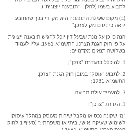
חוק זה לתבוע בשמו ונגד כל נתבע אשר הצרכן רשאי
לתבוע בשמו (להלן - "תובענה ייצוגית").
(ב) מקום שעילת התובענה היא נזק, די בכך שהתובע
יראה כי נגרם נזק לצרכן."
הנה כי כן על מנת שבעל דין יוכל להגיש תובענה ייצוגית
על פי חוק הגנת הצרכן, התשמ”א-1981, עליו לעמוד
בשלושה תנאים מקדמיים:
1. להיכלל בהגדרת "צרכן";
2. לתבוע "עוסק" במובן חוק הגנת הצרכן,
התשמ”א-1981;
3. להעמיד עילת תביעה.
1. הגדרת "צרכן" :
”מי שקונה נכס או מקבל שירות מעוסק במהלך עיסוקו
לשימוש שעיקרו אישי, ביתי או משפחתי;" (סעיף 1 לחוק