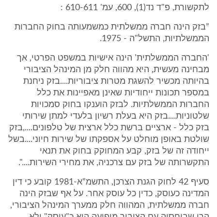
לתקשורת, פ"ד נד(1), 600, עמ' 610-611 :
”בזק הינה חברה ממשלתית כמשמעותה בחוק החברות
הממשלתיות, התשל"ה - 1975.
'החברה הממשלתית' הינה אישיות במשפט הפרטי, אך
מבחינה מעשית, היא מהווה חלק מן המינהל הציבורי
בהיותה מכשיר להשגת מטרות ציבוריות....בזק ניחנת
במספר תכונות ייחודיות שאינן מאפיינות את כלל
החברות הממשלתיות. לבזק הוענקו בחוק סמכויות
שלטוניות....בזק היא בעלת רשיון בלעדי למתן שירותי
בזק כלל - ארציים ברשת כלל ארצית של טלפונים....,בזק
שולטת באופן מוחלט על אספקתו של שירות חיוני....בשל
ייחודה זה של בזק, קבע המחוקק בחוק את תנאי
התקשרותה של בזק עם צרכניה, את מחירי השירות....".
סעיף 42 לחוק הגנת הצרכן, התשמ”א-1981 קובע כי דין
המדינה כעוסק, כדין כל עוסק אחר. על אף שבזק הינה
חברה ממשלתית, המהווה חלק ממערך המינהל הציבורי,