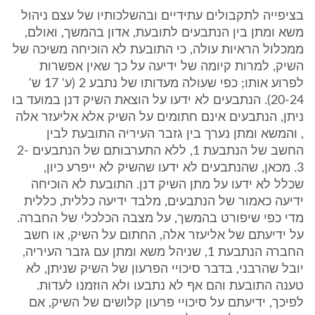
בציפייה לתקבולים עתידיים ובהשלכותיו של עצם ניהול
משא ומתן בין הנתבעים לתובעת, אדון בהמשך, ואולם,
ממכלול הראיות עולה, כי התובעת לא הוכיחה משיכה של
השיק, למרות קיומה של ידיעה על כך שאין אפשרות
לפרוע אותו; כפי שעולה מעדותו של נתבע 2 (ע' 17 ש'
20-24). הנתבעים לא ידעו על הוצאת השיק דנן במועד בו
ניתן, הנתבעים אינם חתומים על השיק אלא אליעזר אלה
, והמשא ומתן נערך בין גזבר העיריה התובעת לבין
החשב של הנתבעת 1, ללא התערבותם של הנתבעים 2-
3. מכאן, שהנתבעים לא ידעו שהשיק לא ייפרע כיון,
שכלל לא ידעו על מתן השיק דנן. התובעת לא הוכיחה
ידיעה כאמור של הנתבעים, מלבד ידיעה כללית, כללית
מדי כפי שיפורט בהמשך, על מצבה הכלכלי של החברה.
על ידיעתם של אליעזר אלה, החתום על השיק, או חשב
החברה הנתבעת 1, שניהל משא ומתן עם גזבר העיריה,
יובל שהרבני, בדבר סיכויי הפרעון של השיק שניתן, לא
טענה התובעת והם אף לא נתבעו ולא הוזמנו לעדות.
לפיכך, ידיעתם על סיכויי פרעון קלושים של השיק, אם