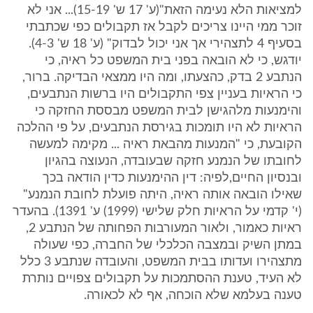
למציאות הלא נעימה הזאת"(ע' 17 ש' 15-19)... אני לא
זוכר ממי היינו צריכים לקבל אז תקבולים כפי שכתבתי
בסעיף 4 לתצהירי אך אני יכול לבדוק" (ע' 18 ש' 4-3).
יודגש, כי לא הובאה בפני בית המשפט כל ראיה, כי
הנתבע 2 בדק, כהצעתו, ומה היו ממצאי הבדיקה. ברור,
כי הראיות בעניין צפי התקבולים היו ברשות הנתבעים,
והימנעות מלהגישן לבית המשפט מבססת החזקה כי
הראיות לא היו תומכות בגירסת הנתבעים, על פי ההלכה
הקובעת, כי "המנעות מהבאת ראיה ... מקימה למעשה
לחובתו של הנמנע חזקה שבעובדה, הנעוצה בהגיון
ובנסיון החיים,לפיה: דין ההימנעות כדין הודאה בכך
שאילו הובאה אותה ראיה, היתה פועלת לחובת הנמנע"
(י' קדמי על הראיות חלק שלישי (1999) ע' 1391). בהעדר
ראיות כאמור, ולאור המעורבות הפחותה של הנתבע 2,
במתן השיק ובמצבה הכלכלי של החברה, כפי שעולה
מתצהירו ועדותו בבית המשפט, והעובדה שנתבע 3 כלל
לא העיד, טענת ההסתמכות על תקבולים צפויים נותרת
טענה בעלמא שלא הוכחה, אף לא לכאורה.