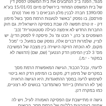
מנגד, הפנה ב"כ הנתבעים את בית המשפט לפסק דין
של בית המשפט המחוזי בירושלים מיום 15/01/01 בע"א
1390/00 חברה לבנין מלון הנביאים נ' פז ואח' (טרם
פורסם), בו נפסק "באשר לטענות הרמת מסך בשל מימון
דק - זו טרם תפשה לה שבת בפסיקה הישראלית. גם חוק
החברות החדש לא אימצה כעילה סטטוטורית" (כב'
השופטים צ' כהן, י' הכט ומ' גל, פיסקה 9 לפסק הדין). יש
לציין, שלמרות דברים אלה, נפסק שם בפועל, כי "מכל
מקום, לא הוכחה הזיקה הישירה בין מצבה של המשיבה
מס' 3 לבין המימון הדק הנטען" (שם, שם) (הדגשה לא
במקור - י.מ.).
לדעתי, ובכל הכבוד, הגישה המאפשרת הרמת מסך
במקרים של מימון דק, מקום בו המימון הדק הוא ביטוי
לשימוש לרעה במסך ההתאגדות, היא הגישה הראויה
(אך לא הרווחת) בייחוד כשהמדובר בנושים לא רצוניים,
כמו במקרה דנן.
גישה זו מתיישבת עם הפסיקה האמורה לעיל, ויש לה
אחיזה בעקרונות כלליים של הרמת מסך, הרואים