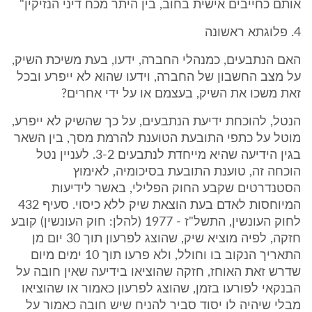
אותם כחייבים אישית בחוב, בין היתר מכח דיני הנזיקין"
4. פלוגתא ראשונה
האם הנתבעים, כמנהלי החברה, ידעו, בעת משיכת השיק,
על מצב החשבון של החברה, וידעו שהוא לא ייפרע ובכל
זאת משכו את השיק, בעצמם או על ידי אחרים?
הנטל, להוכחת ידיעת הנתבעים, על כך שהשיק לא ייפרע,
מוטל על כתפי התובעת הטוענת להרמת מסך, בין השאר
בגין הידיעה שהיא מייחדת לנתבעים 3-2. לעניין נטל
הוכחה זה, טוענת התובעת בסיכומיה, לאימוץ
הסטנדרטים שקבע החוק הפלילי, באשר לידיעות
המיוחסות לאדם בעת הוצאת שיק ללא כיסוי. סעיף 432
לחוק העונשין, התשל"ז - 1977 (להלן: חוק העונשין) קובע
חזקה, לפיה מוציא שיק, שהוצג לפרעון תוך 30 יום מן
התאריך הנקוב בו וחולל, ולא פרעו תוך 10 ימים מיום
שדרש זאת האוחז, חזקה שהוציאו בידיעה שאין חובה על
הבנקאי לפורעו בזמן, שהוצג לפרעון כאמור או שהוציאו
מבלי שיהיה לו יסוד סביר להניח שיש חובה כאמור על