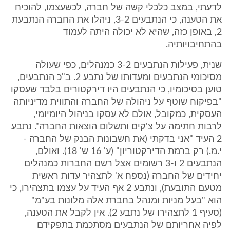
לדעתי, במצב כלכלי קשה של חברה, לכשעצמו, להוכיח
את הטענה, כי הנתבעים 3-2, ניהלו את החברה הנתבעת
2, באופן כזה, שהיא לא יכולה היתה לעמוד
בהתחיבויותיה.
שנית, פעילות הנתבעים 3-2 כמנהלים, כפי שעולה
מסיכומי הנתבעים ומעדותו של נתבע 2. ב"כ הנתבעים,
טוען בסיכומיו, כי הנתבעים היו דירקטורים בלבד שעסקו
"בפיקוח שוטף על ניהולה של החברה והתווית מדיניותה
העסקית, כמקובל, אולם לא עסקו בניהול היומיומי,
לרבות חתימה על צ'קים ותשלום הוצאות החברה". נתבע
2 העיד "אני בדקתי (את חשבונות הבנק של החברה -
י.מ.) רק ברמת הדירקטוריון" (ע' 16 ש' 18). ואולם,
הנתבעים 2 ו-3 רשומים אצל רשם החברות כמנהלים
יחידים של החברה (נספח א' לתצהיר עדות ראשית
מטעם התובעת), ונתבע 2 אף העיד על עצמו בתצהירו, כי
הוא "בעל מניות ומנהל בחברת אלה מלונות בע"מ"
(סעיף 1 לתצהירו של נתבע 2). אין לקבל את הטענה,
לפיה אחריותם של הנתבעים מסתכמת בתפקידם