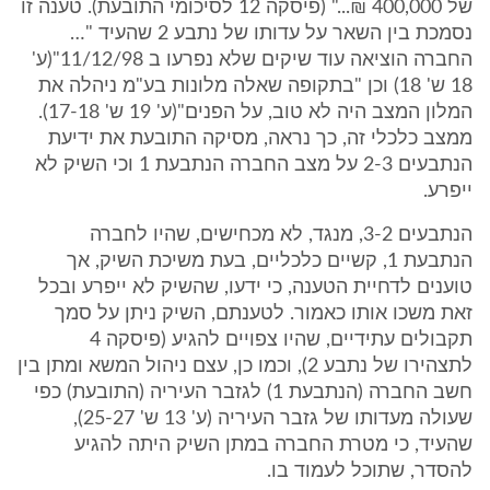
של 400,000 ₪..." (פיסקה 12 לסיכומי התובעת). טענה זו
נסמכת בין השאר על עדותו של נתבע 2 שהעיד "…
החברה הוציאה עוד שיקים שלא נפרעו ב 11/12/98"(ע'
18 ש' 18) וכן "בתקופה שאלה מלונות בע"מ ניהלה את
המלון המצב היה לא טוב, על הפנים"(ע' 19 ש' 17-18).
ממצב כלכלי זה, כך נראה, מסיקה התובעת את ידיעת
הנתבעים 2-3 על מצב החברה הנתבעת 1 וכי השיק לא
ייפרע.
הנתבעים 3-2, מנגד, לא מכחישים, שהיו לחברה
הנתבעת 1, קשיים כלכליים, בעת משיכת השיק, אך
טוענים לדחיית הטענה, כי ידעו, שהשיק לא ייפרע ובכל
זאת משכו אותו כאמור. לטענתם, השיק ניתן על סמך
תקבולים עתידיים, שהיו צפויים להגיע (פיסקה 4
לתצהירו של נתבע 2), וכמו כן, עצם ניהול המשא ומתן בין
חשב החברה (הנתבעת 1) לגזבר העיריה (התובעת) כפי
שעולה מעדותו של גזבר העיריה (ע' 13 ש' 25-27),
שהעיד, כי מטרת החברה במתן השיק היתה להגיע
להסדר, שתוכל לעמוד בו.