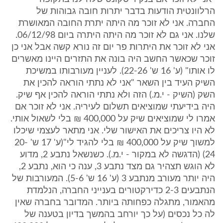
הרלוונטית הודעות בדבר יתרות חובה גבוהות של
החברה. אני לא זוכר מה היתה יתרת החובה המאושרת
שלנו. אני גם לא זוכר מה היתה היתרה ביום 06/12/98.
אני לא זוכר את היתרות פר יום זה נורא קשה אבל אני כן
זוכר שכאשר החשב היה בונה את התזרים היינו מאשרים
לו אותו" (ע' 16 ש' 22-26). לעניין מעורבותו במשיכת
השיק העיד בין השאר "אני לא נתתי הוראה להכין את
השק (השיק - י.מ.) הזה ולא נתתי הוראה להכין אף שיק.
היה בידיעתי שמוציאים תשלום לעיריה. אני לא זוכר אם
אמרו לי שמוציאים שיק על 400,000 ₪ בלי לשאול אותי.
לא היו צריכים את האישור שלי. אני מתאר לעצמי שיכלו
למשוך שיק על 400,000 ₪ בלי להגיד לי"(ע' 17 ש' 20-
24) (הדגשה לא במקור - י.מ.). כשנשאל נתבע 2, מדוע
לא הוגש תצהיר גם מצד נתבע 3, ענה כי הוא, נתבע 2,
היה יותר מעורב מנתבע 3 (ע' 16 ש' 5-6). המעורבות של
הנתבעים 2-3 כדירקטורים בענייני החברה, הנלמדת
מהאמור, מתגלה כפחותה ביותר. המדובר בחברה שאין
לה כל נכסים (על כך יורחב בהמשך בדיון בטענה של