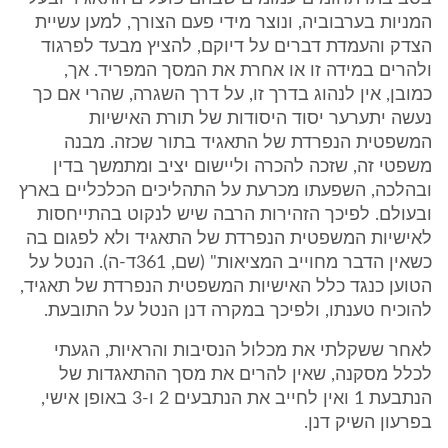
המניות בערבוביה, ונוצר מידי פעם הצורך, למען עשיית
הצדק והעמדת דברים על דיוקם, להציץ מבעד לפרגוד
ולהרים במידה זו או אחרת את המסך המפריד. אך,
כמובן, אין לנהוג בדרך זו, על דרך השגרה, שהרי אם כך
נעשה יתערער יסוד היסודות של תורת האישיות
המשפטית הנפרדת של התאגיד בתור שכזה. מבנה
משפטי זה, שזכה להכרה וליישום יציב ומתמשך בדין
ובהלכה, השפעתו מכרעת על התהליכים הכלכליים בארץ
ובעולם. לפיכך הזהירות הרבה שיש לנקוט בהתייחסות
לאישיות המשפטית הנפרדת של התאגיד ולא לפגום בה
כשאין הדבר מחוייב המציאות" (שם, 361ד-ה). הנטל על
הטוען כנגד כלל האישיות המשפטית הנפרדת של תאגיד,
להוכיח טענתו, ולפיכך במקרה דנן הנטל על התובעת.
לאחר ששקלתי את מכלול הנסיבות והראיות, הגעתי
לכלל מסקנה, שאין להרים את מסך ההתאגדות של
הנתבעת 1 ואין לחייב את הנתבעים 2 ו-3 באופן אישי,
בפרעון השיק דנן.