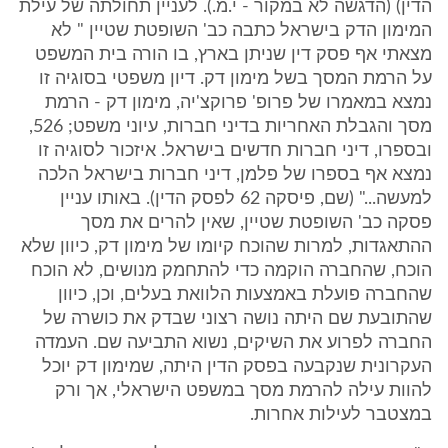
הדין) (הדגשה לא במקור - י.מ.). לעניין תחולתה של עילת
המימון הדק בישראל כתבה כב' השופטת שטיין " לא
מצאתי אף פסק דין שניתן בארץ, בו הורה בית המשפט
על הרמת המסך בשל מימון דק. דיון משפטי בסוגיה זו
נמצא במאמרו של פרופ' פרוקצ'יה, מימון דק - הרמת
מסך והגבלת האחריות בדיני חברות, עיוני משפט; 526,
ובספרו, דיני חברות חדשים בישראל. איזכור לסוגיה זו
נמצא אף בספרו של פלמן, דיני חברות בישראל הלכה
למעשה..." (שם, פיסקה 62 לפסק הדין). באותו עניין
פסקה כב' השופטת שטיין, שאין להרים את מסך
ההתאגדות, למרות שהוכח קיומו של מימון דק, כיוון שלא
הוכח, שהחברה הוקמה כדי להתחמק מנושים, לא הוכח
שהחברה פועלת באמצעות הלוואת בעלים, וכן, כיוון
שהתובעת שם היתה נושה רצוני שבדק את כושרה של
החברה לפרוע את השיקים, נשוא התביעה שם. העמדה
העקרונית שנקבעה בפסק הדין היתה, שמימון דק יוכל
להוות עילה להרמת מסך במשפט הישראלי, אך ורק
במצטבר לעילות אחרות.