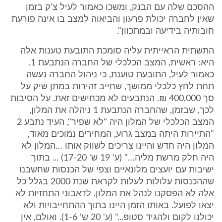
ההסכם שלה עם הבנק, ומשכו כאמור לעיל צ'ק בזמן
שאין לחברה יכולת פרעון והביאוה למצב בו אינה פורעת
חובותיה בידיעה ובמתכוון".
התשתית הראייתית עליה סומכת התובעת טענות אלה
היא: ראשית, המצב הכלכלי של החברה הנתבעת 1.
כאמור לעיל, התובעת טוענת, כי ניהול החברה נעשה
תחת לחץ כלכלי ממושך, שחייב זהירות במתן שיק על
סך 400,000 ₪. הנתבעים לא מכחישים זאת. על הסיבות
לכך, שבזמן, שהחברה הנתבעת 1 ניהלה את המלון,
המצב הכלכלי של המלון היה "לא שפיר", העיד נתבע 2
"התיירות היתה במצב גרוע, המחירים נמוכים מאוד,
המלון היה חדש והיינו צריכים לשווק אותו …המלון לא
היה חלק מרשת מליה…" (ע' 19 ש' 17-20) ... בתוך
ישיבות עם יועצים מלונאיים וצפי של הכנסות שחשבנו
שההכנסות עלולות לעלות לקראת שנת 2000 בגלל כל
אלה לא הפסקנו לנהל את המלון. לדאבוני התחזיות לא
יצאו לפועל. באותו הזמן היינו בתוך ההתחייבויות ולא
יכולנו לקום ולהגיד סטופ..." (ע' 20 ש' 1-6). ואולם, אין