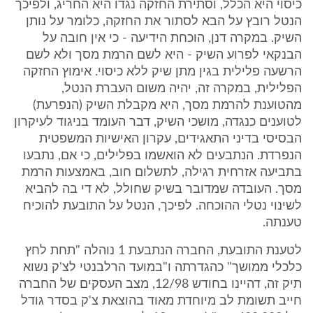
כיסוי היא הכלל, וסתירת החזקה נגדו היא החריג, ולפיכך
הנטל רובץ על הבא לסתור את החזקה, כלומר על נותן
השיק. במקרה דנן, הוכחת הידיעה - כי אין חובה על
הבנקאי לפרוע השיק - היא לשם הרמת מסך ולא לשם
הרשעה פלילית בגין מתן שיק ללא כיסוי. אימוץ החזקה
הפלילית, במקרה זה, יהיה משום העברת הנטל,
מהטוענת להרמת מסך, היא מקבלת השיק (הנפרעת)
לטוענים כנגדה, מושכי השיק, דבר העומד בניגוד לעיקרון
הבסיסי בדיני התאגידים, עקרון האישיות המשפטית
הנפרדת. הנתבעים לא הואשמו בפלילים, כי אם, נתבעו
בתביעה אזרחית רגילה, לתשלום חוב, באמצעות הרמת
מסך. העובדה שמדובר בשיק שחולל, לא די בה להביא
לשינוי נטלי ההוכחה. לפיכך, הנטל על התובעת להוכיח
טענתה.
לטענת התובעת, החברה הנתבעת 1 נוהלה "תחת לחץ
כלכלי ממושך" כהגדרתה ו"במועד הרלבנטי לצ'ק נשוא
תיק זה, דהיינו בחודש 12/98, מצב העסקים של החברה
חייב תשומת לב מיוחדת מאוד בהוצאת צ'ק בסדר גודל