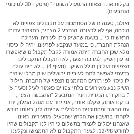
בקלות את הוצאות התפעול השוטף" (פיסקה 30 לסיכומי
הנתבעים).
ואולם, טענה זו של הסתמכות על תקבולים צפויים לא
הוכחה, אף לא לכאורה. הנתבע 2 הצהיר, בתצהיר עדותו
הראשית כי "...בשעה שהשיק ניתן לעיריה, העריכה
הנהלת החברה, כי במועד שנקבע לפרעונו, יהיה לו כיסוי
מלא שכן החברה היתה אמורה לקבל תקבולים שיאפשרו
פרעון השיק. למרבה הצער, לא התקבלו התקבולים
הצפויים ועל כן חולל השיק... (סעיף 4) ... לא היה עולה
בדעתי לאפשר לתת לעיריית ירושלים שיק מבלי שיהיה
לו כיסוי לפי תזרים המזומנים הצפוי של החברה. חילול
השיק נבע מאירועים בלתי צפויים כאמור לעיל (סעיף 5)
". בחקירתו הנגדית העיד הנתבע 2 "התגבשה הצעה,
בדקנו אותה, שקלנו אותה, אני יחד עם מנהל המלון, יחד
עם החשב ומהתוכנית הכלכלית שהיתה לנו, באותו חודש,
לקחתי בחשבון את הלחץ שהפעילו מהעיריה, ראינו
שאנחנו יכולים לעמוד בתשלום כי היו לנו תקבולים שהיו
לחודש 12/98. לצערי התקבולים לא התממשו ונקלענו