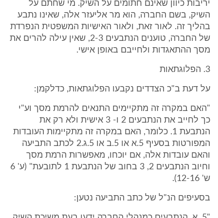
יריבות כיוון שאינם חתומים על השיק. מי שחתם על
השיק, בשם החברה, הוא מר אליעזר אלה, שאינו נתבע
בהליך זה. לאור זאת, ולאור האישיות המשפטית הנפרדת
של החברה, טוענים הנתבעים 2-3, שאין עילה להרים את
מסך ההתאגדות ולחייבם באופן אישי.
3. הפלוגתאות
על דעת ב"כ הצדדים נקבעו הפלוגתאות, כדלקמן:
"האם במקרה זה מתקיימים התנאים להרמת מסך וע"י
כך לחייב את הנתבעים 2 ו- 3 אישית ולא רק את
הנתבעת 1. כלומר, האם במקרה זה מתקיימות העובדות
המפורטות בסעיף 5.א או 5.ב או 5.ג.2 לכתב התביעה
והאם עובדות אלה, אם יוכחו, מאפשרות הרמת מסך
וחיוב הנתבעים 2, 3 בחוב של הנתבעת 1 לתובעת" (ע' 6
ש' 12-16).
בסעיפים הנ"ל של כתב התביעה נטען:
"5. א. הנתבעים כמנהלי החברה ידעו בעת משיכת השיק