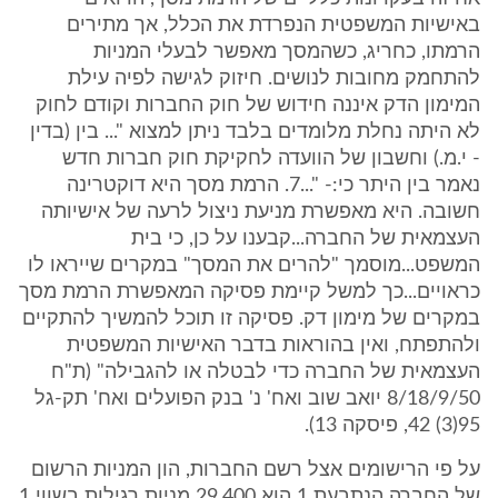
באישיות המשפטית הנפרדת את הכלל, אך מתירים
הרמתו, כחריג, כשהמסך מאפשר לבעלי המניות
להתחמק מחובות לנושים. חיזוק לגישה לפיה עילת
המימון הדק איננה חידוש של חוק החברות וקודם לחוק
לא היתה נחלת מלומדים בלבד ניתן למצוא "... בין (בדין
- י.מ.) וחשבון של הוועדה לחקיקת חוק חברות חדש
נאמר בין היתר כי:- "...7. הרמת מסך היא דוקטרינה
חשובה. היא מאפשרת מניעת ניצול לרעה של אישיותה
העצמאית של החברה...קבענו על כן, כי בית
המשפט...מוסמך "להרים את המסך" במקרים שייראו לו
כראויים...כך למשל קיימת פסיקה המאפשרת הרמת מסך
במקרים של מימון דק. פסיקה זו תוכל להמשיך להתקיים
ולהתפתח, ואין בהוראות בדבר האישיות המשפטית
העצמאית של החברה כדי לבטלה או להגבילה" (ת"ח
8/18/9/50 יואב שוב ואח' נ' בנק הפועלים ואח' תק-גל
95(3) 42, פיסקה 13).
על פי הרישומים אצל רשם החברות, הון המניות הרשום
של החברה הנתבעת 1 הוא 29,400 מניות רגילות בשווי 1