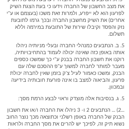
את מצב החשבון של החברה וידעו כי בעת הצגת השיק
לפרעון הוא לא ייפרע, ולמרות זאת משכו (בעצמם או ע"י
אחרים) את השיק מחשבון החברה ובכך גרמו לתובעת
נזק והפסד וקיבלו שירות של התובעת במירמה וללא
תשלום.
5. ב. הנתבעים כמנהלי החברה ובעלי מניותיה ניהלו
אותה באופן כזה שאינה יכולה לעמוד בהתחיבויותיה,
רוקנו את חשבון החברה בבנק ע"י כך שמשכו כספים
מעבר למותר לחברה למשוך ע"פ ההסכם שלה עם
הבנק, ומשכו כאמור לעיל צ'ק בזמן שאין לחברה יכולת
פרעון, והביאוה למצב בו אינה פורעת חובותיה בידיעה
ובמכוון.
5. ג. בנסיבות אלה מוצדק וראוי לבצע הרמת מסך:
...2) ... הנתבעים 2 ו- 3 ניהלו את החברה ו/או את חשבון
הבנק של החברה באופן רשלני וכתוצאה מכך נוצר החוב
נשוא תיק זה, לפיכך יש להרים את מסך החברה ולראות