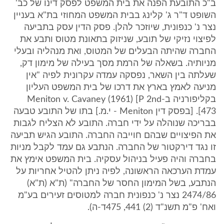
ב"כ התובעת הפנה את בית המשפט לפסק דינו של כב'
השופט ד"ר ג' קלינג בבית המשפט המחוזי בת"א בעניין
נצר נ' כנפונית, שיוזכר להלן. פסק הדין עסק בתביעה
לפיצוי נזיקי של תובע, שניזוק בתאונת מטוס ותבע את
החברה שהיתה הבעלים של המטוס, ואת מנהליה ובעלי
מניותיה. בשאלה של הרמת מסך בעילה של מימון דק,
שעלתה בין השאר, נפסקה עמדה עקרונית לפיה "אין
מניעה לאמץ בארץ את דרכו של בית המשפט העליון
בקליפורניה ב-Meniton v. Cavaney (1961) [P 2nd
473]. [בפסק דין Meniton - י.מ.] בתו של התובע טבעה
בבריכה שנוהלה על ידי חברה. התובע לא הצליח לגבות
את הפיצויים שבהם חוייבה החברה. התובע הגיש תביעה
זו נגד דירקטור של החברה. הנתבע גם עמד לקבל מניות
בחברה והיה פעיל בניהול עסקיה. בית המשפט אימץ את
עמדת הערכאה הראשונה, לפיה ניתן להטיל אחריות על
הנתבע, בשל המימון החסר של החברה" (ת"א (ת"א)
2474/86 נצר נ' כנפונית חברה למטוסים זעירים בע"מ
ואח' פ"מ תשנ"ד (2) 441, 475ד-ה).