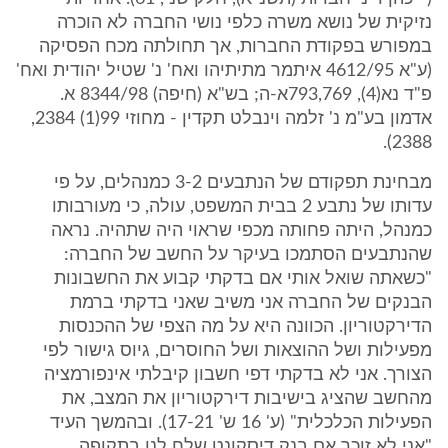
נזיקית של נושא משרה כלפי נושי החברה לא הוכרה
במפורש בפקודת החברות, אך תחולתה מכח הפסיקה
(ע"א 4612/95 איתמר מתיתיהו ואח' נ' שטיל יהודית ואח'
פ"ד נא(4), 793,769א-ה; בש"א (חיפה) 8344/98 א.
אדמון בע"מ נ' זלמה וינבלט תקדין - מחוזי 99(1) 2384,
2388).
מבחינת תפקודם של הנתבעים 3-2 כמנהלים, על פי
עדותו של נתבע 2 בבית המשפט, עולה, כי מעורבותו
כמנהל, היתה פחותה מכפי שראוי היה שתהיה. נראה
שהנתבעים הסתמכו בעיקר על החשב של החברה:
"כשאתה שואל אותי אם בדקתי קבוע את החשבונות
הבנקים של החברה אני משיב שאני בדקתי ברמת
הדירקטוריון. הכוונה היא על מה הצפי של ההכנסות
מפעילות ושל ההוצאות ושל החוסרים, גיוס גישור לפי
הצורך. אני לא בדקתי דפי חשבון קיבלתי אינפורמציה
מהחשב שהציג בישיבות דירקטוריון את המצב, את
הפעילות הכלכלית" (ע' 16 ש' 17-21). ובהמשך העיד
"אני לא זוכר אם בנק דיסקונט שלח לנו בתקופה