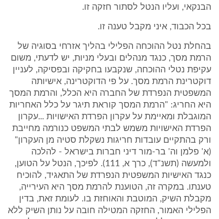
הבנקאי, ועליו הנטל לסתור חזקה זו.
בכל הכבוד, איני מקבל טענה זו.
בהחלת נטל ההוכחה הפלילי בהליך אזרחי בסוגיה של
הרמת מסך, כנגד מנהלים ובעלי מניות, יש לדעתי, משום
עקיפת נטלי ההוכחה, שנקבעו בחקיקה ובפסיקה, לעניין
דוקטרינת הרמת מסך. על פי הדוקטרינה, אישיותה
המשפטית הנפרדת של החברה היא הכלל, והרמת המסך
היא החריג: "הרמת המסך קוראת תיגר על כלל האחריות
המוגבלת ומאיימת על עקרון הפרדת האישויות ...עקרון
הפרדת האישויות משמש לבתי המשפט כנורמה מחייבת
ורק בהתקיים עובדות חריגות נשקלת סטיה מן העקרון"
(א' פלמן וה' בר-מור דיני חברות בישראל - להלכה
ולמעשה (תשנ"ד), כרך א, 111). לפיכך, הנטל על הטוען,
כנגד האישיות המשפטית הנפרדת של התאגיד, להוכיח
טענתו. במקרה זה, הטוענת להרמת מסך היא העירייה,
מקבלת השיק, המוטבת והאוחזת בו. לעומת זאת, בדין
הפלילי האמור, החזקה המטילה חובה על נותן השיק ללא