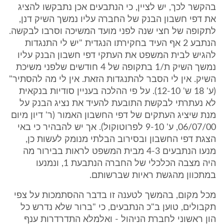
בהקשר לכך, יש לציין, כי הנתבעים אכן נתבקשו להציג
את דפי חשבון הבנק של החברה עליו נמשך השיק דנן,
לתקופה של חצי שנה לפני מועד המשיכה וסרבו לבקשה.
הנתבע 2 אף העיד בחקירתו הנגדית "יש לי התנגדות
להגיש לבית המשפט את העתקי דפי חשבון הבנק עליו
נמשך השיק ת/1 בתקופה של 4 חודשים שלפני משיכת
השיק. אין לי הסבר להתנגדות הזאת. אין לי מה להסתיר"
(ע' 18 ש' 12-10). על פי ההלכה בעניין סודיות בנקאית
לא נעתרתי לבקשת התובעת להעיד את נציג הבנק על
מנת שיציג העתקים של דפי החשבון האמור (ר' דיון מיום
06/07/00, ע' 9-10 לפרוטוקול). אך יש להבהיר כי באי
הצגת דפי החשבון ובסירוב הבלתי מנומק לעשות כן,
מנעו הנתבעים 4-3 מבית המשפט לראות בבירור מה
היה מצבה הכלכלי של החברה הנתבעת 1, ונמנעו
במתכוון מהגשת ראיות שברשותם.
מכל מקום, בהמשך לטענה זו בדבר ההסתמכות על צפי
תקבולים, טוען ב"כ הנתבעים, כי "ברור שלא נדרש כל
הון ראשוני לחברת הניהול - ואלמלא התדרדרות ענף