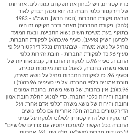
כדירקטורים, ויש לבחון את תפקודם כמנהלים. אחריותו
של דירקטור כלפי חברה בה הוא מכהן תבדק לאור
הוראת פקודת החברות [נוסח חדש], תשמ"ג - 1983
(להלן: פקודת החברות) מאחר ודבר חקיקה זה היה
בתוקף בעת משיכת השיק נשוא התביעה, ובעת המועד
לפרעון השיק (1998). סעיף 96.כה(א) לפקודת החברות,
מחיל על נושא משרה - שבהגדרתו נכלל דירקטור על פי
סעיף 96.כד לפקודת החברות - חובת זהירות כלפי
החברה. סעיף 96.כו לפקודת החברות, קובע אחריות של
נושא משרה בחברה, לפעול ברמת מיומנות סבירה.
וסעיף 96. כז לפקודת החברות מחיל על נושא משרה,
חובת אמונים כלפי החברה. על פי סעיפים 96.כה(ב) ו
96.כו(ב), אין בחבות, של נושא משרה, בחובת אמונים
וחובת זהירות כלפי החברה, כדי למנוע החלת חובת אמון
וחובת זהירות של נושא משרה "כלפי אדם אחר", ועל
הדירקטורים בחברה חלה אחריות גם כלפי נושים
"מתפקידו של הדירקטוריון לשלוט ולפקח על ענייני
החברה בכל הקשור למערכת יחסיה עם צדדים שלישיים"
(י' כהן דיני חברות (תשנ"א), חלק שני, 61). אחריות