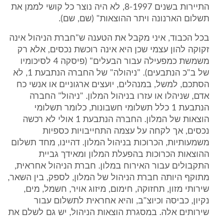
התיירות בשנים 8-1997, לא היה נוצר כל קושי לממן את
תשלום הארנונה ויתר ההוצאות" (שם, שם).
בכל הכבוד, איני מקבל את הטענה ש"חברת הניהול אינה
זקוקה להון עצמי שכן היא אינה רוכשת נכסים, אלא רק
משמשת כמפעילה עבור הבעלים" (פיסקה 4 לסיכומיו
של ב"כ הנתבעים). "ניהולה" של החברה הנתבעת 1, לא
הסתכם, למשל, במנהלים, יועצים ארגוניים או אנשי כח
אדם, שניהלו או עזרו בניהול המלון. "ניהול" החברה
הנתבעת 1 כלל תשלומי חשבונות, כלומר תשלומי
הוצאות של המלון. החברה הנתבעת 1 אולי לא רכשה
נכסים, אך לקחה על עצמה התחייבויות כספיות
משמעותיות, הכרוכות בניהול המלון. דהיינו, מחד תשלום
ההוצאות הכרוכות בהפעלת המלון ומאידך גביית
התקבולים עבור האירוח במלון. חברת הניהול אחראית,
מתוקף היותה חברת הניהול של המלון, לספק, בין השאר,
שירותי מזון, תחזוקה, חימום, מיזוג אויר, חשמל, מים,
נקיון, כביסה וכיוצ"ב, והיא אחראית לתשלום עבור
שירותים אלה. במסגרת הוצאות הניהול, יש גם לשלם את