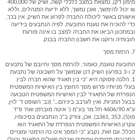
מימון דק), נמצאת במצב כלכלי קשה, ושיק של 400,000
₪ יכול להימשך, ואכן נמשך, ללא ידיעת המנהלים, וללא
אישורם באשר ליכולת החברה לפרוע את השיק. אין בכך,
כדי להוכיח את טענת התובעת, לפיה הנתבעים בידיעה
ובמתכוון הביאו את החברה למצב בו אינה פורעת
חובותיה ורוקנו את חשבון החברה בבנק.
7. הרמת מסך
התובעת טוענת, כאמור, להרמת מסך וחיובם של נתבעים
2 ו-3 בפרעון השיק דנן שנמשך על חשבונה של נתבעת
1. הלכה פסוקה היא "כי בין תאגיד שהוא חברה לבין
בעלי מניותיו פרוש מסך החוצץ בין האישיות המשפטית
הנפרדת של התאגיד לבין האישיות המשפטית הטבועה
בבעל המניות, ואין לערבב ביניהם..." (כב' השופט ד' לוין,
ע"א 4606/90 תל מר בע"מ נ' איטה מוברמן ואח' פ"ד
מו(5), 353 ,361ב). אכן, צודק ב"כ הנתבעים בסיכומיו,
עקרון האישיות המשפטית הנפרדת של התאגיד הוא
הכלל. עם זאת, נקבע "כי המסך אינו כה הרמטי ומצויים
בסביבתו תחומים עמומים שבהם פועלים התאגיד ובעלי