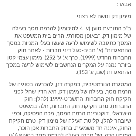
אבאר:
מימון דק ונושה לא רצוני
ב"כ התובעת טוען (ע' 4 לסיכומיו) להרמת מסך בעילה
של מימון דק. "באופן מסורתי, הרים בית המשפט את
המסך כתגובה לשימוש לרעה שעשו בעלי המניות במסך
ההתאגדות" (א' חביב-סגל דיני חברות - לאחר חוק
החברות החדש (1999), כרך א', ע' 252). מימון עצמי קטן
ביותר נמנה על המקרים הנחשבים לשימוש לרעה במסך
ההתאגדות (שם, ע' 153).
המסגרת הנורמטיבית, במקרה דנן, להכרעה בסוגיה של
הרמת מסך, בעילה של מימון דק, היא הדין שחל לפני
חקיקת חוק החברות, התשנ"ט-1999 (להלן: חוק
החברות). טרם חקיקת חוק החברות, חלה במשפט
הישראלי, דוקטרינת הרמת המסך, מכח הפסיקה, וכפי
שיובהר להלן, קליטת העילה של מימון דק, טרם חקיקת
החוק, איננה חד משמעית. בחוק החברות אכן הוכר,
המימון הדק, של חברה כעילה להרמת מסך בסעיף 6(ג)