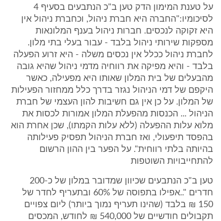
על טענת המימון הדק טען ב"כ הנתבעים בסעיף 4
לסיכומיו:"החברה היא חברת ניהול, וכחברת ניהול אין
היא זקוקה לנכסים. חברות ניהול בענף המלונאות
מספקות שירותי ניהול בלבד - עבור בעלי בתי מלון.
לחברת ניהול ככלל אין נכסים משלה - היא זרוע הפעלה
בלבד - והיא מפיקה את רווחיה מדמי ניהול שהיא גובה
מהבעלים של בית המלון שאותו היא מפעילה, כאשר
היקפם של דמי הניהול נגזר בדרך כלל ממחזור הפעילות
של המלון. על כן אין גם חשיבות להון העצמי של חברת
הניהול ... הכנסות מהפעלת המלון אמורות לכסות את
מלוא עלות ההפעלה (ללא עלות הקמתו), שכן אחרת הוא
בהפסד תיפעולי, ואז חברת הניהול תפסיק פעילותה
בהיותה בלתי רווחית". על הפער בין ההון הרשום
להתחייבויות השוטפות
טען ב"כ הנתבעים שכיוון שמדובר במלון של כ-200
חדרים "..אפילו בתפוסה של 60% ובתעריף לחדר של
150 ₪ בלבד (שהינו תעריף נמוך ביותר) ליום צפויים
תקבולים חודשיים של 540,000 ₪ לחודש, המכסים