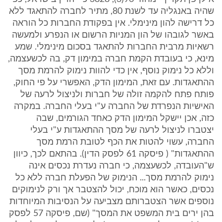
שהיה באנגליה עד לשנת 80, מתיר לחברה להתאגד ללא
כל דרישה להון מינימלי. אין בפקודת החברות כל הוראה
באשר לגובהו של הון המניות הרשום או הנפרע ולמעשה
רשאיות מרבית החברות להתאגד בסכום מינימלי. שמע
מינא, כי בעובדת הקמת חברה במימון דק, בה לכשעצמה,
וללא כל נימוק נוסף, אין כדי להוות נימוק להרמת מסך
ההתאגדות. עם זאת, המימון הדק, האפשרי על פי החוק,
פותח פתח להקמה זולה של חברות ולניצול לרעה של
האישיות הנפרדת של החברה ע"י בעלי החברה. במקרה
כזה, אכן יישקל המימון הדק כאחד הגורמים, שבה
יצטברו לניצול לרעה של מסך ההתאגדות ע"י בעלי
החברה, עשוי להטות את הכף לטובת הרמת מסך
ההתאגדות" ( פיסקה 61 לפסק הדין). בהתאם לכך, כיוון
ש"העובדה, לכשעצמה, כי חברה נעדרת נכסים אינה
נימוק להרמת מסך... הנימוק של הפעלת חברה ללא כל
נכסים, כאשר הוא מוכח, יכול להצטבר אך ורק לנימוקים
נוספים אשר הצטברותם מצביעה על הנסיבות המיוחדות
בהן ירים בית המשפט את המסך" (שם, פיסקה 57 לפסק