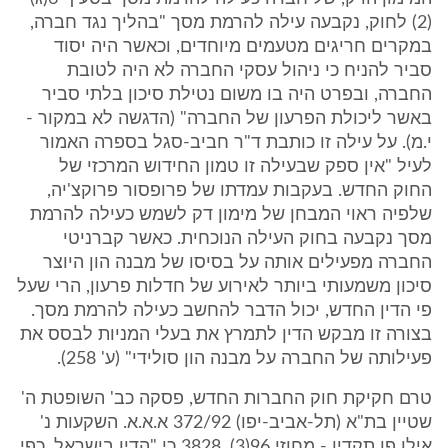
(2) לחוק, נקבעה עילה להרמת מסך "בהליך נגד חברה,
במקרים חריגים מטעמים מיוחדים, וכאשר היה יסוד
סביר להניח כי ניהול עסקי החברה לא היה לטובת
החברה, ובפרט היה בו משום נטילת סיכון בלתי סביר
באשר ליכולת הפרעון של החברה" (הדגשה לא במקור -
י.מ). על עילה זו כותבת ד"ר חביב-סגל בספרה האמור
לעיל "אין ספק שבעילה זו טמון החידוש המרכזי של
החוק החדש. בעקבות עמדתו של פרופסור פרוקצ'יה,
שלפיה ראוי המבחן של מימון דק לשמש כעילה להרמת
מסך נקבעה בחוק העילה הנוכחית. כאשר קברניטי
החברה מפעילים אותה על בסיסו של מבנה הון היוצר
סיכון משמעותי ביותר לאירוע של חדלות פרעון, הרי שעל
פי הדין החדש, יכול הדבר להחשב כעילה להרמת מסך.
בצורה זו מבקש הדין לתמרץ את בעלי המניות לבסס את
פעילותה של החברה על מבנה הון סולידי" (ע' 258).
טרם חקיקת חוק החברות החדש, פסקה כב' השופטת ה'
שטיין בת"א (תל-אביב-יפו) 372/92 א.א.א. השקעות נ'
אילן פן תקדין - מחוזי 96(3), 3828 כי "הדין בישראל, כפי