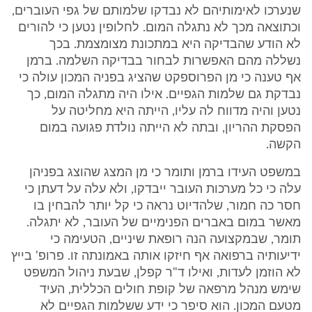
שנערכו לאימותיהם לא נבדקו שלמותם של גפי העוברים,
וכתוצאה מכך לא נתגלה המום. לחלופין נטען כי להורים
לא הודע שהבדיקה היא במתכונת מצומצמת. בכך
נשללה מהם האפשרות לבחור בבדיקה השלמה. ברמן
אף טענה כי מן הפרוספקט שהציג בפניה המכון עולה כי
נבדקת גם שלמות הגפיים. אילו היה מתגלה המום, כך
נטען והיה מדווח לה עליו, הייתה היא מחליטה על
הפסקת ההריון, ובתה לא הייתה נולדת פגועה במום
הקשה.
במשפט העידו ברמן ותומר כי מן המצג שהוצג בפניהן
עלה כי כל מערכות העובר ייבדקו, ולא עלה על דעתן כי
חסר כה חמור, שלהדיוט נראה כי קל יותר להבחין בו
מאשר במום באברים הפנימיים של העובר, לא יתגלה.
תומר, שבמקצועה הנה רופאת שיניים, הטעימה כי
ידיעותיה ברפואה אף חיזקו אותה באמונתה זו. פרופ' בייץ
לא הוזמן לעדות, ואילו ד"ר קפלן, שבעת ניהול המשפט
שימש מנהל מרפאה של קופת חולים הכללית, העיד
מטעם המכון. הוא סיפר כי ידע ששלמות הגפיים לא