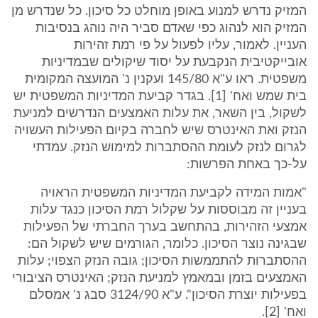
המזיק נדרש למנוע באופן מוחלט כל סיכון. כל שנדרש מן
המזיק הוא לנהוג כפי שאדם סביר היה נוהג בנסיבות
העניין. לאמור, עליו לפעול על פי רמת זהירות
אובייקטיבית הנקבעת על יסוד שיקולים שבמדיניות
משפטית. ראו ע"א 145/80 ועקנין נ' המועצה המקומית
בית שמש ואח' [1]. בגדר קביעת המדיניות המשפטית יש
לשקול, בין השאר, את עלות האמצעים הנדרשים למניעת
הנזק ואת האינטרס שיש לחברה בקיום הפעילות העשויה
לגרום לנזק לעומת ההסתברות למימוש הנזק. עמדתי
על-כך באחת הפרשות:
"אמות המידה לקביעת המדיניות המשפטית הראויה
בעניין זה מבוססות על שקלול רמת הסיכון כנגד עלות
אמצעי הזהירות, בהתחשב בערך החברתי של הפעילות
שבגינה נוצר הסיכון. כלומר, הגורמים שיש לשקול הם:
ההסתברות להתממשות הסיכון; גובה הנזק הצפוי; עלות
האמצעים בזמן ובמאמץ למניעת הנזק; האינטרס הציבורי
בפעילות יוצרת הסיכון". ע"א 3124/90 סבג נ' אמסלם
ואח' [2].