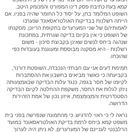
המערערים ושל הוריהם עמד נגד עיניו של בית משפט
קמא בעת כתיבת פסק דינו המפורט והמנומק היטב.
השופט המלומד בחן, על יסוד כל החומר שהיה בפניו, אם
הייתה רשלנות בבדיקות האולטראסאונד שנערכו
לאמותיהם של שני המערערים בתקופת הריונן. מסקנתו
של השופט כי אין בקיום בדיקה שגרתית, במתכונת
שנהגה ביחס לנשים שאינן בקבוצת סיכון - משום
רשלנות - היא מסקנה מבוססת ומעוגנת בעובדות כפי
שהוכחו.
תמימת דעים אני עם חברתי הנכבדה, השופטת דורנר,
בקביעתה כי כאשר מביאים בחשבון את ההסתברות
לקיומו של חסר בגפה, כנגד עלות הבדיקה שבאמצעותה
ניתן לגלות את החסר, משקפת ההחלטה לקיום הבדיקה
הסטנדרטית והמצומצמת, איזון נכון של אמת הזהירות
הדרושה.
נראה לי כי ראוי להדגיש, כי מהתמונה שנפרשה בפני בית
משפט קמא ביחס לרמת בדיקת האולטראסאונד במועד
הרלבנטי לעניינם של המערערים, לא ניתן היה לערוך