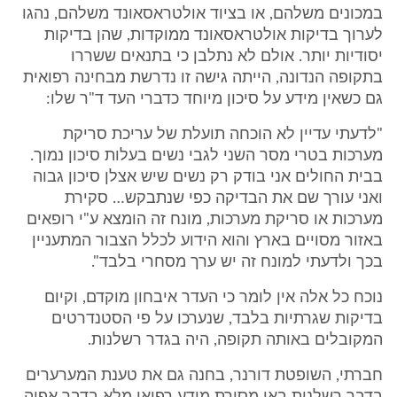
במכונים משלהם, או בציוד אולטראסאונד משלהם, נהגו
לערוך בדיקות אולטראסאונד ממוקדות, שהן בדיקות
יסודיות יותר. אולם לא נתלבן כי בתנאים ששררו
בתקופה הנדונה, הייתה גישה זו נדרשת מבחינה רפואית
גם כשאין מידע על סיכון מיוחד כדברי העד ד"ר שלו:
"לדעתי עדיין לא הוכחה תועלת של עריכת סריקת
מערכות בטרי מסר השני לגבי נשים בעלות סיכון נמוך.
בבית החולים אני בודק רק נשים שיש אצלן סיכון גבוה
ואני עורך שם את הבדיקה כפי שנתבקש… סקירת
מערכות או סריקת מערכות, מונח זה הומצא ע"י רופאים
באזור מסויים בארץ והוא הידוע לכלל הצבור המתעניין
בכך ולדעתי למונח זה יש ערך מסחרי בלבד".
נוכח כל אלה אין לומר כי העדר איבחון מוקדם, וקיום
בדיקות שגרתיות בלבד, שנערכו על פי הסטנדרטים
המקובלים באותה תקופה, היה בגדר רשלנות.
חברתי, השופטת דורנר, בחנה גם את טענת המערערים