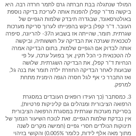
המולד שנתגלה בבת חברתה גרם לתמר חרדה רבה. היא
ביקשה מד"ר קפלן להפנות אותה לעריכת בדיקה נוספת
באולטרסאונד, שבגדרה תיבדק שלמות הגפיים של
העובר. ד"ר קפלן ביקש בהפנייתו לערוך סריקת מערכות
שגרתית. תומר, שהייתה אז בשבוע ה37- להריונה, סיפרה
לטכנאית שערכה את הבדיקה על חששותיה, וביקשה
אותה לבדוק אם הגפיים שלמות, בתום הבדיקה אמרה
לה הטכנאית כי הכל תקין, אך בפועל ערכה, על פי
הנחיות ד"ר קפלן, את הבדיקה השגרתית. שלושה
שבועות לאחר הבדיקה החוזרת ילדה תומר את בנה גל,
ואז התברר כי אף לגל חסרה הגפה הימנית מתחת
למרפק.
3. כמסתבר (כך העידו רופאים העובדים במסגרת
הרפואה הציבורית ומנהלים גם קליניקות פרטיות),
בסריקת מערכות שגרתית במסגרת הרפואה הציבורית
אין נבדקת שלמות הגפיים. זאת לנוכח השיעור הנמוך של
תינוקות הנולדים חסרי גפיים (חמישה מקרים לשנה
מתוך מאה אלף לידות, כלומר 0.005%) והקושי בזיהוי