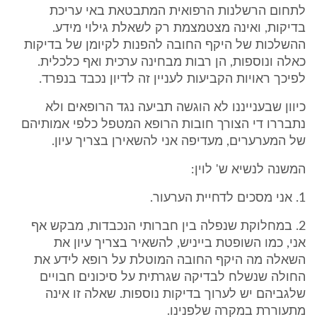
לתחום הרשלנות הרפואית המתבטאת באי עריכת
בדיקות, ואינה מצטמצמת רק לשאלת גילוי מידע.
ההשלכות של היקף החובה להפנות לקיומן של בדיקות
כאלה ונוספות, הן רבות מבחינה ערכית ואף כלכלית.
לפיכך ראויות הקביעות לעניין זה לדיון נכבד בנפרד.
כיוון שבענייננו לא הוגשה תביעה נגד הרופאים ולא
נתבררו די הצורך חובות הרופא המטפל כלפי אמותיהם
של המערערים, מעדיפה אני להשאירן בצריך עיון.
המשנה לנשיא ש' לוין:
1. אני מסכים לדחיית הערעור.
2. במחלוקת שנפלה בין חברותי הנכבדות, מבקש אף
אני, כמו השופטת בייניש, להשאיר בצריך עיון את
השאלה מה היקף החובה המוטלת על רופא לידע את
החולה שנשלח לבדיקה שגרתית על סיכונים חבויים
שלגביהם יש לערוך בדיקות נוספות. שאלה זו אינה
מתעוררת במקרה שלפנינו.