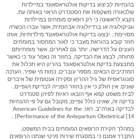
בהנחיות לביצוע בדיקות אולטראסאונד במיילדות
שלכאורה משקפות את הסטנדרט הראוי באותה עת,
נקבע לראשונה כי רק רופאים מומחים במיילדות
וגניקולוגיה או ברדיולוגיה אבחנתית, אשר עברו הכשרה
מסויימת , יבצעו בדיקות אולטראסאונד מילדותיות, אותו
חוזר קובע בהוראת מעבר כי לאור המחסור במומחים
העונים על הדרישה, יותר גם לאחרים, אשר מומחיותם
פחותה, לבצע את הבדיקה. בחוזר זה נאמר עוד כי כאשר
מתבצעת בדיקת אולטראסאונד בהריון היא תכלול את
המרכיבים הבאים: מספר עוברים, כמות מי שפיר, הערכה
סונוגראפית של גיל ההריון וסקירה אנטומית של איברים
שונים. אין חולק כי אין בחוזר הפנייה לבדיקת הגפיים.
לבית משפט קמא אף הובאו ראיות לפיהן סטנדרט
בדיקה זה, שאינו כולל גפיים, מקובל גם על פי ההנחיות
לבדיקה בארה"ב. ראו: American Guidelines for the
Performance of the Antepartum Obstetrical [14] .
במהלך חקירת הרופאים המומחים בבית המשפט,
התברר אמנם כי במסגרת שירות פרטי שנתנו הרופאים