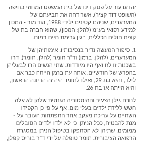
זהו ערעור על פסק דינו של בית המשפט המחוזי בחיפה
(השופט דוד קציר), אשר דחה את תביעתם של
המערערים, שניהם קטינים ילידי 1988, נגד מור - המכון
למידע רפואי בע"מ (להלן: המכון), שהוא חברה בת של
קופת חולים הכללית, בגין גרימת חיים במום.
1. סיפור המעשה נדיר בנסיבותיו. אימותיהן של
המערערים, (להלן: ברמן) וד"ר תומר (להלן: תומר), דרו
בשכנות זו לזו ואף היו מיודדות. שתי הנשים הרו לבעליהן
בהפרש של חודשיים. אותה עת ברמן הייתה כבר אם
לילד, והיא בת 29, ואילו לתומר היה זה הריונה הראשון,
והיא הייתה אז בת 26.
לנוכח גילן הצעיר וההיסטוריה הגנטית שלהן לא עלה
חשש ללידת ילדים בעלי מום. אף על פי כן הקפידו
השתיים על עריכת מעקב אחר התפתחות העובר על -
מנת להבטיח, ככל הניתן, כי לא ילדו ילדים הסובלים
ממומים. שתיהן לא הסתפקו בטיפול הניתן במסגרת
הרפואה הציבורית. תומר טופלה על ידי ד"ר בוריס קפלן,