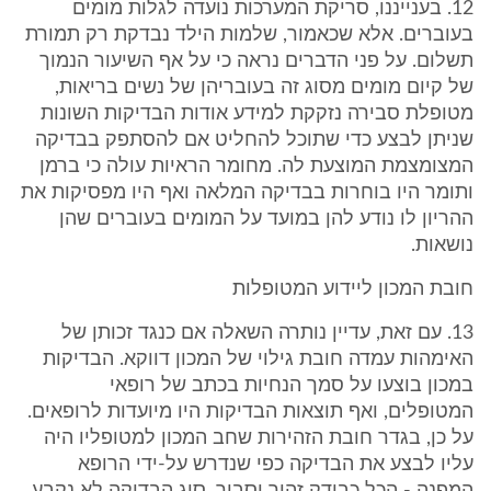
12. בענייננו, סריקת המערכות נועדה לגלות מומים
בעוברים. אלא שכאמור, שלמות הילד נבדקת רק תמורת
תשלום. על פני הדברים נראה כי על אף השיעור הנמוך
של קיום מומים מסוג זה בעובריהן של נשים בריאות,
מטופלת סבירה נזקקת למידע אודות הבדיקות השונות
שניתן לבצע כדי שתוכל להחליט אם להסתפק בבדיקה
המצומצמת המוצעת לה. מחומר הראיות עולה כי ברמן
ותומר היו בוחרות בבדיקה המלאה ואף היו מפסיקות את
ההריון לו נודע להן במועד על המומים בעוברים שהן
נושאות.
חובת המכון ליידוע המטופלות
13. עם זאת, עדיין נותרה השאלה אם כנגד זכותן של
האימהות עמדה חובת גילוי של המכון דווקא. הבדיקות
במכון בוצעו על סמך הנחיות בכתב של רופאי
המטופלים, ואף תוצאות הבדיקות היו מיועדות לרופאים.
על כן, בגדר חובת הזהירות שחב המכון למטופליו היה
עליו לבצע את הבדיקה כפי שנדרש על-ידי הרופא