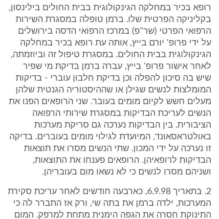
רופא בכיר במחלקה הגינקולוגית בבית החולים בילינסון,
בקליניקה הפרטית שלו. ברמן טופלה במסגרת השירות
הרפואי הפרטי (שר"פ) במרכז הרפואי הדסה בירושלים
על ידי פרופ' יורם בייץ, אותה עת רופא בכיר במחלקה
הגינקולוגית בבית החולים. במסגרת טיפול זה וביוזמתה,
לאחר אישור פרופ' בייץ, עברה ברמן בדיקת מי שפיר
שיש בה סיכון להפלה וכן בדיקת חלבון עוברי - בדיקות
המומלצות לנשים שגילן או שההיסטוריה הגנטית שלהן
מעלים חשש לקיום מומים בעובר. שני הרופאים הפנו את
הנשים לעריכת הבדיקות במסגרת שירותי הרפואה
הציבורית. בין הבדיקות נערכה גם סריקת מערכות
באולטראסאונד, המיועדת לגילוי מומים בעוברים. בדיקה
זו נערכה על ידי המכון. שתי הנשים מסרו את תוצאות
הבדיקות לרופאיהן. הרופאים פענחו את התוצאות,
ושניהם מסרו לנשים כי לא נשאו מום בעובריהן.
2. בתאריך 6.9.98, כארבעה חודשים לאחר עריכת סקירת
המערכות, ילדה ברמן את בתה שי, ורק אז התברר לה כי
התינוקת חסרה את הגפה הימנית מתחת למרפק. המום