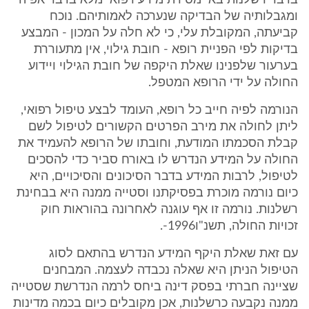
בדבר רשלנות באי מסירת מידע רפואי מלא בדבר אפיה
ומגבלותיה של הבדיקה שנערכה לאמותיהם. נוכח
קביעתה, המקובלת עלי, כי לא חלה על המכון - המבצע
בדיקות לפי הפניית רופא - חובת גילוי, אין מתעוררת
בערעור שלפנינו שאלת היקפה של חובת הגילוי ויידוע
החולה על ידי הרופא המטפל.
הנורמה לפיה חייב כל רופא, העומד לבצע טיפול רפואי,
ליתן לחולה את מירב הפרטים הקשורים לטיפול לשם
קבלת הסכמתו המודעת, וחובתו של הרופא להעמיד את
החולה על המידע הנדרש לו באורח סביר כדי להסכים
לטיפול, לרבות המידע בדבר הסיכונים והסיכויים, היא
כיום נורמה מוכרת בפסיקתנו וסטייה ממנה היא בבחינת
רשלנות. נורמה זו אף עוגנה לאחרונה בהוראות חוק
זכויות החולה, תשנ"ו1996-.
עם זאת שאלת היקף המידע הנדרש בהתאם לסוג
הטיפול הניתן היא שאלה נכבדה לעצמה. המבחנים
שציינה חברתי בפסק דינה ביחס לרמה הנדרשת שסטייה
ממנה נקבעה כרשלנות, אכן מקובלים כיום בכמה מדינות