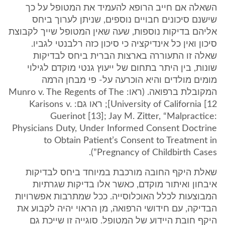
השאלה אם חייב הרופא להעמיד את המטופל על כך
שישנם סיכונים חבויים נוספים, שניתן לערוך ביחס
אליהם בדיקות נוספות, שעה שאין המטופל שייך לקבוצת
סיכון ואין כל אינדיקציה כי סיכון כזה רלבנטי לגביו.
שאלה זו התעוררה בארצות הברית ביחס לבדיקות
שונות, בין היתר בתחום של ייעוץ גנטי מוקדם לגילוי
מומים מולדים והיא הוכרעה על- פי מבחן הרמה
המקובלת ברפואה. (ראו: Munro v. The Regents of The
University of California [12]; ראו גם: Karisons v.
Guerinot [13]; Jay M. Zitter, “Malpractice:
Physicians Duty, Under Informed Consent Doctrine
to Obtain Patient’s Consent to Treatment in
Pregnancy of Childbirth Cases”).
שאלת היקף החובה מורכבת במיוחד ביחס לבדיקות
איבחון ואיתור מוקדם, כאשר אלו בדיקות שגרתיות
המבוצעות לכלל האוכלוסייה. ככל שמתרבות אפשרויות
הבדיקה, עם חידושי הרפואה, מן הראוי יהיה לקבוע את
היקף חובת היידוע של המטופל. סוגייה זו שייכת גם