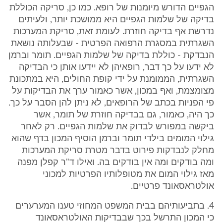
הגפיים הדורש מיומנות של רופא. כמו כן, סריקה הכוללת
בדיקה של שלמות הגפיים היא ממושכת יותר, ולעיתים
נדרשת אף בדיקה חוזרת. לעומת זאת, סריקת המערכות
השגרתית במסגרת הרפואה הפרטית - שבעלותה נושאת
הנבדקת - כוללת בדיקה של שלמות הגפיים. תומר וברמן
לא ידעו על כך דבר, רופאיהן לא יידעו אותן כי הבדיקה
השגרתית, הממומנת על ידי קופת החולים, היא במתכונת
מצומצמת, ואף במכון, אשר כאמור ערך את הבדיקות על
פי הפניות בכתב של הרופאים, לא ניתן להן הסבר על כך.
כך היה, כאמור, גם בבדיקה חוזרת של תומר, אשר
ביקשה במפורש לבדוק את שלמות הגפיים. רק לאחר
גילוי המומים בילדי תומר וברמן הוסיף המכון בדף שהוא
מחלק לנבדקות פירוט בדבר מטרת סריקת המערכות
ומה בודקים ומה אין בודקים בה. ואילו ד"ר קפלן מפנה
מאז גילוי המום את מטופלותיו הפרטיות למכוני
אולטראסאונד פרטיים.
4. בתביעותיהם בבית המשפט המחוזי טענו המערערים
כי המכון התרשל בכך שבבדיקות האולטראסאונד