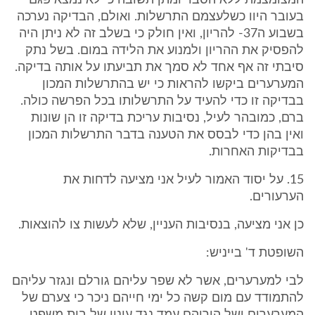
המצומצמת ללא הסבר ומתן תשובה כי לא נמצא פגם
בעובר היוו כשלעצמם התרשלות. ואולם, הבדיקה נערכה
בשבוע ה37- להריון, ואין חולק כי בשלב זה לא ניתן היה
להפסיק את ההריון ולמנוע את הלידה במום. בשל נתק
סיבתי זה אף אחד לא סמך את תביעתו על אותה בדיקה.
המערערים ביקשו להראות כי יש בהתרשלות המכון
בבדיקה זו כדי להעיד על התרשלותו בכל הפרשה כולה.
ברם, כמובהר לעיל, נסיבות עריכת בדיקה זו הן שונות
ואין בהן כדי לבסס את הטענה בדבר התרשלות המכון
בבדיקות האחרות.
15. על יסוד האמור לעיל אני מציעה לדחות את
הערעורים.
כן אני מציעה, בנסיבות העניין, שלא לעשות צו להוצאות.
השופטת ד' בייניש:
לבי למערערים, אשר לא שפר עליהם גורלם ונגזר עליהם
להתמודד עם מום קשה כל ימי חייהם ניכר כי צערם של