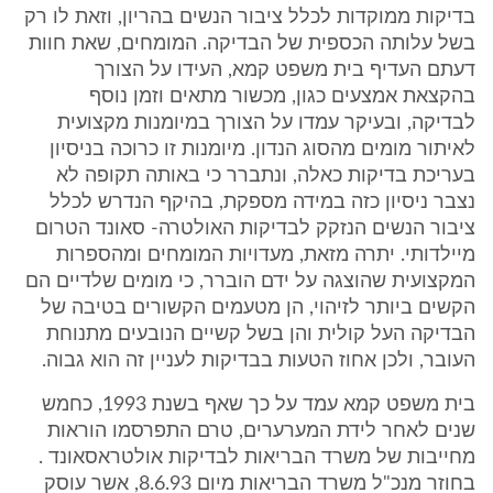
בדיקות ממוקדות לכלל ציבור הנשים בהריון, וזאת לו רק
בשל עלותה הכספית של הבדיקה. המומחים, שאת חוות
דעתם העדיף בית משפט קמא, העידו על הצורך
בהקצאת אמצעים כגון, מכשור מתאים וזמן נוסף
לבדיקה, ובעיקר עמדו על הצורך במיומנות מקצועית
לאיתור מומים מהסוג הנדון. מיומנות זו כרוכה בניסיון
בעריכת בדיקות כאלה, ונתברר כי באותה תקופה לא
נצבר ניסיון כזה במידה מספקת, בהיקף הנדרש לכלל
ציבור הנשים הנזקק לבדיקות האולטרה- סאונד הטרום
מיילדותי. יתרה מזאת, מעדויות המומחים ומהספרות
המקצועית שהוצגה על ידם הוברר, כי מומים שלדיים הם
הקשים ביותר לזיהוי, הן מטעמים הקשורים בטיבה של
הבדיקה העל קולית והן בשל קשיים הנובעים מתנוחת
העובר, ולכן אחוז הטעות בבדיקות לעניין זה הוא גבוה.
בית משפט קמא עמד על כך שאף בשנת 1993, כחמש
שנים לאחר לידת המערערים, טרם התפרסמו הוראות
מחייבות של משרד הבריאות לבדיקות אולטראסאונד .
בחוזר מנכ"ל משרד הבריאות מיום 8.6.93, אשר עוסק