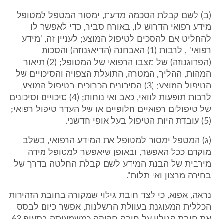
(ב) לשם קבלת הסכמה מדעת, ימסור המטפל למטופל
מידע רפואי הדרוש לו, באורח סביר, כדי לאפשר לו
להחליט אם להסכים לטיפול המוצע; לעניין זה, 'מידע
רפואי' , לרבות (1) האבחנה (הדיאגנוזה) והסכות
(הפרוגנוזה) של מצבו הרפואי של המטופל; (2) תיאור
המהות, ההליך, המטרה, התועלת הצפויה והסיכויים של
הטיפול המוצע; (3) הסיכונים הכרוכים בטיפול המוצע,
לרבות תופעות לוואי, כאב ואי נוחות; (4) סיכויים וסיכונים
של טיפולים רפואיים חלופיים או של העדר טיפול רפואי;
(5) עובדת היות הטיפול בעל אופי חדשני.
(ג) המטפל ימסור למטופל את המידע הרפואי, בשלב
מוקדם ככל האפשר, ובאופן שיאפשר למטופל מידה
מירבית של הבנת המידע לשם קבלת החלטה בדרך של
בחירה מרצון ואי תלות".
נראה, אפוא, כי לצד חובת גילוי שמקורה בחובת הזהירות
הכללית המעוגנת בעוולת הרשלנות, אפשר כיום לבסס