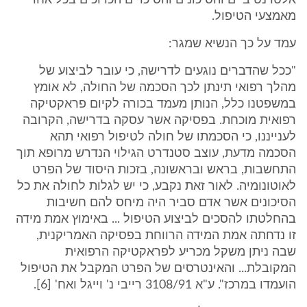
אלטרנטיביים והסיכונים והסיכויים הכרוכים בכל אחד
מאמצעי הטיפול.
עמד על כך הנשיא שמגר:
"ככל שהדברים נוגעים לדרישה, כי עובר לביצוע של
מהלך רפואי תינתן לכך הסכמה של החולה, לא אומץ
במשפטנו כלל, הנותן מעמד בכורה לקיום פראקטיקה
רפואית מוכחת. בפסיקה אשר עסקה בדרישה, הקרובה
לענייננו, כי הסכמתו של חולה לטיפול רפואי תהא
הסכמה מדעת, עוצב סטנדרט הגילוי הנדרש מרופא תוך
התחשבות, בראש ובראשונה, בזכות היסוד של הפרט
לאוטונומיה. לאור זאת נקבע, כי יש לגלות לחולה את כל
הסיכונים אשר אדם סביר היה מיחס להם חשיבות
בהחלטתו להסכים לביצוע הטיפול ... באימוץ אמת מידה
זו נדחתה אמת המידה הרווחת בפסיקה האמריקנית,
שבה ניתן משקל מכריע לפראקטיקה הרפואית
המקובלת... והאינטרסים של הפרט המקבל את הטיפול
הועמדו במרכז". ע"א 3108/91 רייבי נ' וייגל ואח' [6].