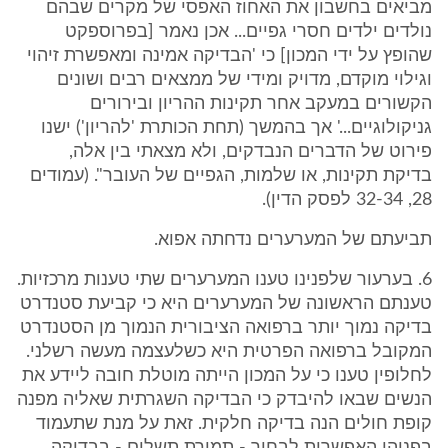
מביאים בחשבון את האחוז האפסי של מקרים שבהם
נולדים ילדים חסרי גפיים... אכן נאמר [בפרוספקט
שהופץ על ידי המכון] כי 'הבדיקה אמינה ומאפשרת זיהוי
וגילוי מוקדם, מדויק ומידי של ממצאים רבים ושונים
הקשורים במעקב אחר תקינות ההריון ובירורים
גניקולוגיים...' אך בהמשך (תחת הכותרת 'להריון') ישנו
פירוט של הדברים הנבדקים, ולא מצאתי בין אלה,
בדיקת תקינות, או שלמות, הגפיים של העובר". (עמודים
28, 32-34 לפסק הדין).
תביעתם של המערערים נדחתה אפוא.
6. בערעור שלפנינו טענו המערערים שתי טענות מרכזיות.
טענתם הראשונה של המערערים היא כי קביעת סטנדרט
בדיקה נמוך יותר ברפואה הציבורית הנמוך מן הסטנדרט
המקובל ברפואה הפרטית היא כשלעצמה מעשה רשלני.
לחלופין טענו כי על המכון הייתה מוטלת חובה ליידע את
הנשים שבאו להיבדק כי הבדיקה השגרתית שאליה מפנה
קופת חולים הנה בדיקה חלקית. זאת על מנת שתעמוד