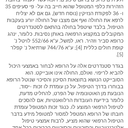
ולעיתים כרוכים בו גם סיכונים. רופא עשוי לעמוד בחובת
הזהירות כלפי המטופל שהוא חייב בה על- פי סעיפים 35
ו- 36 לפקודת הנזיקין (נוסח חדש), גם אם לא יצליח
לרפא את החולה ואף אם מצבו של החולה יורע בעקבות
הטיפול, בלבד שיטפל בחולה בהתאם לסטנדרטים
המקובלים במקצוע הרפואה באותן נסיבות. כלומר, ינהג
כרופא סביר וזהיר. ראו, למשל, ע"א 552/66 לויטל נ'
קופת חולים כללית [4]; ע"א 744/76 שרתיאל נ' קפלר
[5].
בגדר סטנדרטים אלה על הרופא לבחור באמצעי היכול
להביא לריפוי. ואולם, החולה אינו אובייקט. הוא
הסובייקט הנושא בתוצאות הסיכון והסיכוי שנוטל הרופא
בבוחרו בדרך הטיפול. על כן עומדת לו זכות -יסוד,
הנובעת מן האוטונומיה של הפרט, להחליט מדעת,
כלומר בידיעת העובדות הרלוואנטיות, אם להסכים
לטיפול הרפואי המוצע לו. כנגד זכות המטופל עומדת
חובתו של הרופא המטפל למסור למטופל מידע בדבר
הטיפול הרפואי שהוא מציע, לרבות אמצעי טיפול