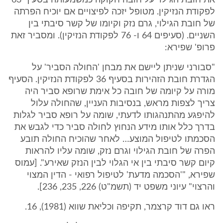
את חובת הגילוי על חובה חקוקה כמשמעותה בסעיף 63
לפקודת הנזיקין. מטופל יזכה לפיצויים אם יוכיח הפרתה
של חובת הגילוי, גרם נזק וקיומו של קשר סיבתי בין
השניים. (סעיפים 64 ו- 76 לפקודת הנזיקין). ומסביר זאת
פרופ' שפירא:
"סבורני שניתן ליישם את מבחן 'החולה הסביר' על
הגדרת חובת הזהירות בסעיף 36 לפקודת הנזיקין. הסעיף
מורה על קיומה של חובה כל אימת שרופא סביר היה
צריך לצפות מראש, בנסיבות העניין, שהחולה עלול
להיפגע מהתנהגותו לדעתי, שומה על רופא סביר לגלות
בדרך כלל אותו מידע הנחוץ לחולה סביר כדי לגבש את
הסכמתו לטיפול המוצע… לאחר שהוכיח החולה תובע
הפרה של חובת הגילוי וגרם נזק, שומה עליו להראות
קיום קשר סיבתי בין אי הגלוי לבין הנזק שאירע". [עמוס
שפירא, "'הסכמה מדעת' לטיפול רפואי - הדין המצוי
והרצוי" עיוני משפט יד (תשמ"ט) 226, 235, 236].
ראו גם דוד קרצמר, תקיפה וכליאת שווא (1981), 16.