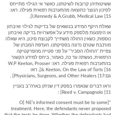
ששיטותיהן קרובות לשיטתנו, כאשר אי הגילוי מתייחס
לסיכון הנוצר כתוצאה מהתערבות רפואית פעילה. ראו:
I.Kennedy & A.Grubb, Medical Law [15].
שאלת היקף המידע בנושאים של בדיקות לגילוי ואיבחון
או הימנעות מלספק מידע על אפשרויות בדיקה ואיבחון
נוספות, כשאין החולה משתייך לקבוצת סיכון, היא שאלה
מורכבת שטרם נדונה בפסיקתנו. העדפת המבחן של
צפיית "החולה הסביר" על פני סטייה מהפרקטיקה
הרפואית, נעשתה עד כה, כאמור, ביחס למידע הקשור
בהתערבות רפואית פעילה. ראו: W.P Keeton, Prosser
& Keeton, On the Law of Torts [16], ראו
גם:Physicians, Surgeons, and Other Healers [17] .
וראו דברים שנאמרו בפסק דין שניתן בארה"ב בעניין
Reed v. Campagnolo [11] :
“[O] NE’s informed consent must be to some
treatment. Here, the defendants never proposed