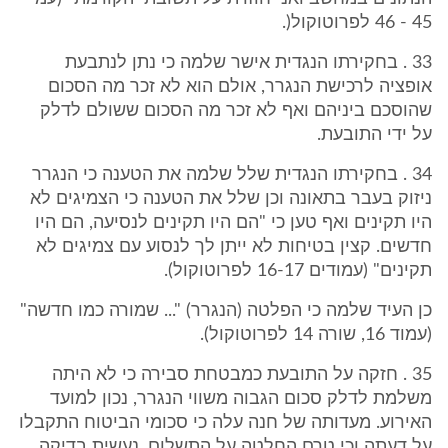
45 - 46 לפרוטוקול(.
33 . בחקירתו הנגדית אישר שלמה כי נתן לנתבעת
אופציה לרכישת הנגרר, אולם הוא לא זכר מה הסכום
שהוסכם ביניהם ואף לא זכר מה הסכום ששולם לדלק
על ידי התובעת.
34 . בחקירתו הנגדית שלל שלמה את הטענה כי הנגרר
ניזוק בעבר בתאונה וכן שלל את הטענה כי הצמיגים לא
היו תקינים ואף טען כי "הם היו תקינים לנסיעה, הם היו
חדשים. קצין בטיחות לא ייתן לך לנסוע עם צמיגים לא
תקינים" (עמודים 16-17 לפרוטוקול).
כן העיד שלמה כי הפלטה (הנגרר) "... שמורה כמו חדשה"
(עמוד 16, שורה 14 לפרוטוקול).
35 . חזקה על התובעת כמבטחת סבירה כי לא היתה
משלמת לדלק סכום הגבוה משווי הנגרר, נכון למועד
האירוע. מעדותה של חנה עלה כי סכומי הביטוח התקבלו
על דעתה וכי טרם החלטה על התשלום, נעשית בדיקה