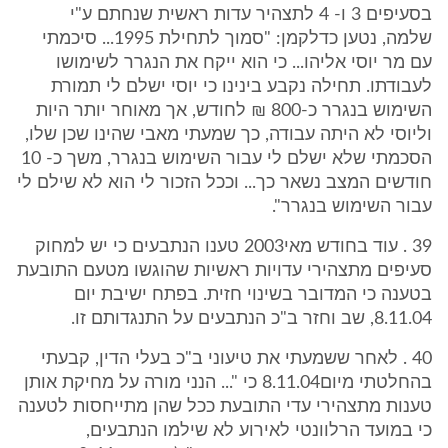
בסעיפים 3 ו- 4 לתצהיר עדות ראשית שנחתם ע"י
שלמה, נטען כדלקמן: "סמוך לתחילת 1995... סיכמתי
עם מר יוסי אליהו... כי הוא ייקח את הנגרר לשימושו
לעבודתו. תחילה נקבע בינינו כי יוסי ישלם לי תמורת
השימוש בנגרר כ-800 ₪ לחודש, אך מאוחר יותר היות
וליוסי לא היתה עבודה, כך שמעתי מאבי שהינו שכן שלו,
הסכמתי שלא ישלם לי עבור השימוש בנגרר, משך כ- 10
חודשים המצב נשאר כך... וככל הזכור לי הוא לא שילם לי
עבור השימוש בנגרר".
39 . עוד בחודש מאי2003 טענו הנתבעים כי יש למחוק
סעיפים מתצהירי עדויות ראשיות שהוגשו מטעם התובעת
בטענה כי המדובר בשינוי חזית. בפתח ישיבת יום
8.11.04, שב וחזר ב"כ הנתבעים על התנגדותם זו.
40 . לאחר ששמעתי את טיעוני ב"כ בעלי הדין, קבעתי
בהחלטתי מיום8.11.04 כי "... הנני מורה על מחיקת אותן
טענות מתצהירי עדי התובעת ככל שהן מתייחסות לטענה
כי במועד הרלוונטי לאירוע לא שילמו הנתבעים,