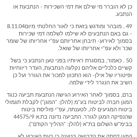
כן לא הוברר מי שילם את דמי השכירות - הנתבעת או
הנתבע.
49 . מובהר ומודגש בזאת כי לאור החלטתי מיום8.11.04
- גם באם הנתבעים לא שילמו לשלמה דמי שכירות
בסמוך לאירוע- תיבחן אחריותם עפ"י אחריותו של שומר
שכר ולא עפ"י אחריותו של שואל.
50 . כאמור, במסגרת ראיותיו בפני טען הנתבע כי בשל
קשיים כלכליים אליהם נקלעה הנתבעת, העדר ריווחיות
ופיטוריו של אילן- הוא התכוון למכור את הגורר ועל כן
השיב את הנגרר לידי שלמה.
ברם, בסמוך לאחר האירוע הגישה הנתבעת תביעה כנגד
המגן חברה לביטוח בע"מ (להלן: "המגן") לקבלת תגמולי
ביטוח המגיעים לה, לטענתה, עפ"י פוליסת ביטוח
שהנפיקה המגן לגורר. התביעה נדונה בת.א 44575/9
בבימ"ש השלום בת"א (להלן: "ההליך הקודם").
המגן דחתה את הדרישה בטענה כי בעת האירוע לא