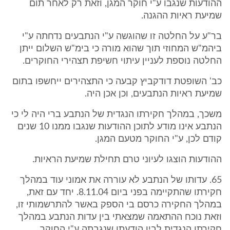
ההודעות שנגבו ע"י חוקר המגן, וזאת רק לאחר תום
שמיעת ראיות ההגנה.
בר"ע על החלטה זו שהוגשה ע"י הנתבעים נדחתה ע"י
ביהמ"ש המחוזי תוך שהוא מורה כי בימ"ש השלום ייתן
החלטה נוספת לעניין עיתוי חשיפת תצהירי החוקרים.
כב' השופטת דודקביץ קבעה כי התצהירים ייחשפו בתום
שמיעת ראיות הנתבעים, וכן אכן היה.
משכך, במהלך חקירתו הנגדית של הנתבע ברי היה לי כי
הנתבע אינו מודע לתוכן ההודעות שנגבו ממנו 10 שנים
קודם לכן, ע"י החוקר מטעם המגן.
ההודעות הוצגו לעיוני טרם תחילת שמיעת הראיות.
65. עדותו של הנתבע לא עוררה את אמוני עוד במהלך
חקירתו שהתקיימה בפני ביום 8.11.04. יחד עם זאת,
במהלך החקירה כרסם בי הספק באשר להתרשמותי זו,
וזאת נוכח ההתאמה שמצאתי בין עדות הנתבע במהלך
חקירתו הנגדית לבין הודעתו שנגבתה ע"י החוקר