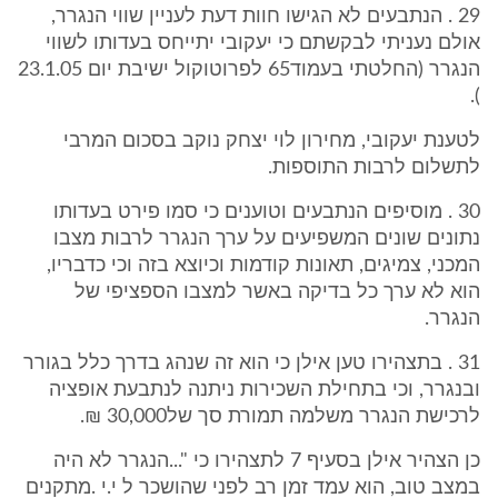
29 . הנתבעים לא הגישו חוות דעת לעניין שווי הנגרר,
אולם נעניתי לבקשתם כי יעקובי יתייחס בעדותו לשווי
הנגרר (החלטתי בעמוד65 לפרוטוקול ישיבת יום 23.1.05
).
לטענת יעקובי, מחירון לוי יצחק נוקב בסכום המרבי
לתשלום לרבות התוספות.
30 . מוסיפים הנתבעים וטוענים כי סמו פירט בעדותו
נתונים שונים המשפיעים על ערך הנגרר לרבות מצבו
המכני, צמיגים, תאונות קודמות וכיוצא בזה וכי כדבריו,
הוא לא ערך כל בדיקה באשר למצבו הספציפי של
הנגרר.
31 . בתצהירו טען אילן כי הוא זה שנהג בדרך כלל בגורר
ובנגרר, וכי בתחילת השכירות ניתנה לנתבעת אופציה
לרכישת הנגרר משלמה תמורת סך של30,000 ₪.
כן הצהיר אילן בסעיף 7 לתצהירו כי "...הנגרר לא היה
במצב טוב, הוא עמד זמן רב לפני שהושכר ל י.י .מתקנים