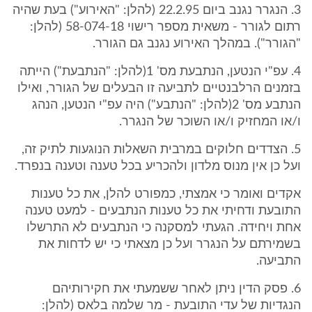
3. הנגרר נגנב ביום 22.2.95 (להלן: "האירוע") בעת שהיה
רתום לגורר - משאית מספר רישוי 58-074-18 (להלן:
"הגורר"). במהלך האירוע נגנב גם הגורר.
4. עפ"י הנטען, הנתבעת מס' 1(להלן: "הנתבעת") הייתה
בזמנים הרלבנטיים לתביעה זו הבעלים של הגורר, ואילו
הנתבע מס' 2(להלן: "הנתבע") היה עפ"י הנטען, הנהג
ו/או המחזיק ו/או השוכר של הנגרר.
5. הצדדים חלוקים במרבית השאלות הנוגעות לתיק זה,
ועל כן אין מנוס מלדון ולהכריע בכל טענה וטענה בנפרד.
אקדים ואומר כי אמצתי, כמפורט להלן, את כל טענות
התובעת ודחיתי את כל טענות הנתבעים - למעט טענה
אחת ויחידה. הגעתי למסקנה כי הנתבעים לא התרשלו
בשמירתם על הנגרר ועל כן מצאתי כי יש לדחות את
התביעה.
6. פסק הדין ניתן לאחר ששמעתי את חקירותיהם
הנגדיות של עדי התובעת - מר שלמה בלאס (להלן: