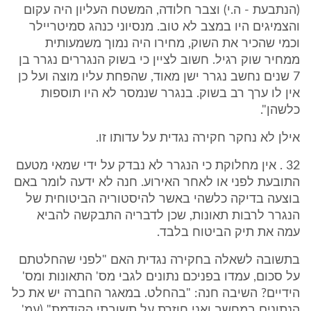
(הנתבעת - ה.י) וצבר חלודה, המשטח העליון היה עקום
והצמיגים היו במצב לא טוב. מנסיוני כנהג סמיטריילר
וכמי שהכיר את השוק, מחירו היה נמוך משמעותית
ממחיר שוק רגיל. חשוב לציין כי בשוק הנגררים נגרר בן
7 שנים נחשב נגרר ישן מאוד, שהפחת עליו מוצה ועל כן
אין לו ערך רב בשוק. בנגרר שנמסר לא היו תוספות
כלשהן".
אילן לא נחקר חקירה נגדית על עדותו זו.
32 . אין מחלוקת כי הנגרר לא נבדק על ידי שמאי מטעם
התובעת לפני או לאחר האירוע. חנה לא ידעה לומר באם
בוצעה בדיקה כלשהי באשר להיסטוריה הביטוחית של
הנגרר לרבות תאונות, שכן לדבריה התבקשה להביא
עמה את תיק הביטוח בלבד.
בתשובה לשאלה בחקירה נגדית האם "לפני שהחלטתם
על סכום, עמדו בפניכם נתונים לגבי מס' התאונות ומס'
הידיים? השיבה חנה: "בהחלט. במאגר החברה יש את כל
הנתונים במחשב ואני חוזרת על תשובתי הקודמת" (עמ'