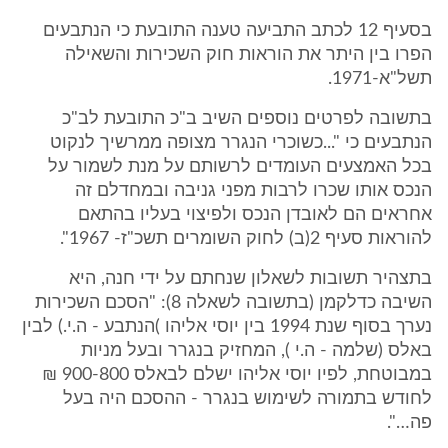
בסעיף 12 לכתב התביעה טענה התובעת כי הנתבעים
הפרו בין היתר את הוראות חוק השכירות והשאילה
תשל"א-1971.
בתשובה לפרטים נוספים השיב ב"כ התובעת לב"כ
הנתבעים כי "...כשוכרי הנגרר מצופה ממרשיך לנקוט
בכל האמצעים העומדים לרשותם על מנת לשמור על
הנכס אותו שכרו לרבות מפני גניבה ובמחדלם זה
אחראים הם לאובדן הנכס ולפיצוי בעליו בהתאם
להוראות סעיף 2(ב) לחוק השומרים תשכ"ז- 1967".
בתצהיר תשובות לשאלון שנחתם על ידי חנה, היא
השיבה כדלקמן (בתשובה לשאלה 8): "הסכם השכירות
נערך בסוף שנת 1994 בין יוסי אליהו )הנתבע - ה.י.) לבין
באלס (שלמה - ה.י ), המחזיק בנגרר ובעל מניות
במבוטחת, לפיו יוסי אליהו ישלם לבאלס 900-800 ₪
לחודש בתמורה לשימוש בנגרר - ההסכם היה בעל
פה…".