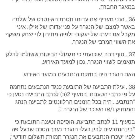
במאגר החברה.
36 . הנני מעדיף את עדותו חסרת האינטרס של שלמה
באשר למצבו של הנגרר על פני עדותו של אילן. איני
מקבל את דעתו של יעקובי ולפיה מחירון לוי יצחק משקף
את השווי המרבי של הנגרר.
37 . סוף דבר, שוכנעתי כי תגמולי הביטוח ששולמו לדלק
תואמים לשווי הנגרר, נכון למועד האירוע.
האם הנגרר היה בחזקת הנתבעים במועד האירוע
38 . עילת התביעה של התובעת כנגד הנתבעים נתחמה
על פי כתבי הטענות. בסעיף 2(ב) לכתב התביעה נטען כי
"הנתבע... היה בכל הזמנים הרלוונטים לתביעה הנהג
והמחזיק ו/או השוכר של הנגרר...".
בסעיף 11 לכתב התביעה, הוסיפה וטענה התובעת כי
"בין הנתבעים לבין בעלי הנגרר נערך הסכם שבעל פה
לפיו ישכרו הנתבעים את הנגרר תמורת תשלום חודשי".