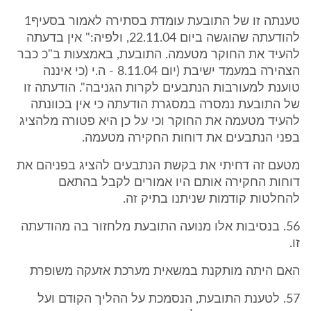
טענתה זו של התובעת עומדת בסתירה לאמור בסעיף1
להודעתה שהוגשה ביום 22.11.04, ולפיה:" אין בדעתה
להעיד את החוקר מטעמה. התובעת, באמצעות ב"כ כבר
הצהירה במעמד ישיבת (יום 8.11.04 - ה.י (כי איננה
טוענת למעורבות הנתבעים לקרות הגניבה". הודעתה זו
של התובעת נמסרה במסגרת הודעתה כי אין בכוונתה
להעיד מטעמה את החוקר וכי על כן היא פטורה מלהציג
בפני הנתבעים את דוחות החקירה מטעמה.
מטעם זה דחיתי את בקשת הנתבעים להציג בפניהם את
דוחות החקירה אותם היו אמורים לקבל בהתאם
להחלטות קודמות שניתנו בתיק זה.
56. בנסיבות אלו מנועה התובעת מלחזור בה מהודעתה
זו.
האם היתה מותקנת במשאית מערכת אזעקה משופרת
57. לטענת התובעת, הנסמכת על ההליך הקודם ועל