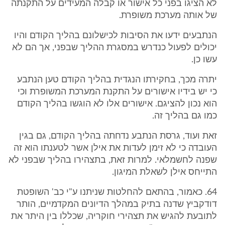
לא הציגו בפני כל אישור או קבלה המעידים על התקנתה
של אותה מערכת משופרת.
הנתבעים ידעו את הסיבות לכישלונם בהליך הקודם והיו
יכולים לפעול כנדרש במסגרת ההליך שבפני, אך הם לא
עשו כן.
יתרה מכך, בחקירתו הנגדית בהליך הקודם טען הנתבע
כי יש בידיו אישורים על התקנת המערכת המשופרת וכי
הוא נכון להציגם. אישורים אלו לא הוגשו בהליך הקודם
כמו גם בהליך זה.
זאת ועוד, גרסת הנתבע נדחתה בהליך הקודם, גם בגין
העובדה כי לא זימן לעדות את אילן אשר לטענתו הוא זה
שפנה לחשמלאי. למרות זאת, בתצהירו בהליך שבפני לא
התייחס אילן לשאלת המיגון.
64. כאמור, בהתאם להחלטות שניתנו ע"י כב' השופטת
דודקביץ שדנה בתיק במהלך הדיונים המקדמיים, הותר
לתובעת להגיש את תצהירי חוקריה, שכללו בין היתר את