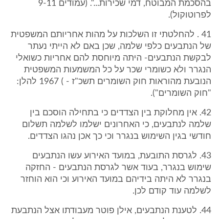
בהסכמת המבוטח, דמי שכירות...". (עמודים 9-11
לפרוטוקול).
41 . להחלטתי זו השלכות על מהות אחריותם המשפטית
של הנתבעים כלפי שלמה, שכן באם לא הייתי נעתר
לבקשת הנתבעים- היתה מיוחסת להם אחריות כשואלי
הנגרר ולא כשומרי שכר על כל המשמעות המשפטית
הנובעת מהוראות חוק השומרים תשכ"ז - ) 1967 להלן:
"חוק השומרים").
42. אין מחלוקת בין הצדדים כי בתחילה הוסכם בין
שלמה לנתבעים, כי האחרונים ישלמו לשלמה תשלום
חודשי בגין השימוש בנגרר וכי כך אכן נהגו הצדדים.
43. לגרסת התובעת, במועד האירוע עשו הנתבעים
שימוש בנגרר, בעוד אשר לגרסת הנתבעים - החזקה
בנגרר לא היתה בידיהם במועד האירוע וכי הוא הוחזר
לשלמה עוד קודם לכן.
44. לטענת הנתבעים, אילן פוטר מעבודתו אצל הנתבעת