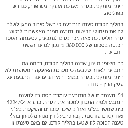
היתה מותקנת בגורר מערכת אזעקה משופרת, כנדרש
בפוליסה.
בהליך הקודם טענה הנתבעת כי בשל סירוב המגן לשלם
לה את תגמולי הביטוח, נמנעה ממנה האפשרות לרכוש
גורר חליפי. כתוצאה מכך נגרם לנתבעת, לטענתה, הפסד
הכנסה בסכום של 360,000 ₪ נכון למועד הגשת
התביעה.
כב' השופטת ינון, שדנה בהליך הקודם, דחתה את
התביעה לאחר שקבעה כי מערכת האזעקה המשופרת לא
היתה מותקנת בגורר במועד האירוע. ערעור הנתבעת על
פסק הדין - נדחה.
51. טענתה זו של הנתבעת עומדת בסתירה לטענת
הנתבע ולפיה התכוון למכור את הגורר. ברע"א 4224/04
בית שמשון בע"מ ואח' נ' שיכון עובדים והשקעות בע"מ
ואח' (טרם פורסם) נקבע כי בעל דין מנוע מלטעון בהליך
טענה הפוכה לזו שטען בהליך קודם, גם באם טענתו זו