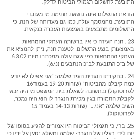
התובעת לתשלום תגמולי הביטוח לדלק.
הוראת התשלום אינה נושאת חתימת מי מעובדי
התובעת. מהמסמך עולה, כמו גם מעדותה של חנה, כי
התשלומים מתבצעים באמצעות העברה בנקאית.
23 . חנה העידה כי אין ברשותה העתקי ההמחאות
באמצעותן בוצע התשלום. לטענת חנה, ניתן להמציא את
העתקי ההמחאות כפי שגם עולה ממכתבו מיום 6.3.02
של ב"כ התובעת לב"כ הנתבעים (נ/6).
24 . בחקירתו הנגדית העיד שלמה: "אני אפילו לא יודע
כמה קיבלנו מהביטוח" (שורות 19-20 בעמוד16
לפרוטוקול) ובתשובה לשאלת בית המשפט מי היה זכאי
לקבלת התמורה בגין מכירת הנגרר לו הוא היה נמכר,
השיב שלמה "אני…" (שורות 14-13 בעמוד 15
לפרוטוקול).
25. ברי, כי תגמולי הביטוח היו אמורים להגיע בסופו של
יום לידי בעליו של הנגרר- שלמה ומשלא נטען על ידיו כי