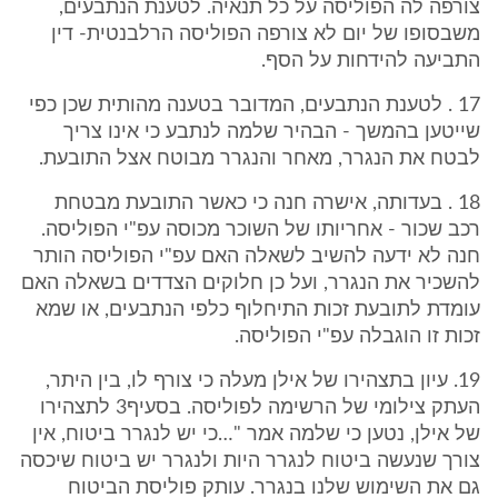
צורפה לה הפוליסה על כל תנאיה. לטענת הנתבעים,
משבסופו של יום לא צורפה הפוליסה הרלבנטית- דין
התביעה להידחות על הסף.
17 . לטענת הנתבעים, המדובר בטענה מהותית שכן כפי
שייטען בהמשך - הבהיר שלמה לנתבע כי אינו צריך
לבטח את הנגרר, מאחר והנגרר מבוטח אצל התובעת.
18 . בעדותה, אישרה חנה כי כאשר התובעת מבטחת
רכב שכור - אחריותו של השוכר מכוסה עפ"י הפוליסה.
חנה לא ידעה להשיב לשאלה האם עפ"י הפוליסה הותר
להשכיר את הנגרר, ועל כן חלוקים הצדדים בשאלה האם
עומדת לתובעת זכות התיחלוף כלפי הנתבעים, או שמא
זכות זו הוגבלה עפ"י הפוליסה.
19. עיון בתצהירו של אילן מעלה כי צורף לו, בין היתר,
העתק צילומי של הרשימה לפוליסה. בסעיף3 לתצהירו
של אילן, נטען כי שלמה אמר "…כי יש לנגרר ביטוח, אין
צורך שנעשה ביטוח לנגרר היות ולנגרר יש ביטוח שיכסה
גם את השימוש שלנו בנגרר. עותק פוליסת הביטוח