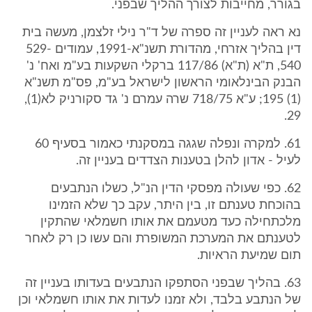
בגורר, מחייבות לצורך ההליך שבפני.
נא ראה לעניין זה ספרה של ד"ר נילי זלצמן, מעשה בית
דין בהליך אזרחי, מהדורת תשנ"א-1991, עמודים 529-
540, ת"א (ת"א) 117/86 ברקלי השקעות בע"מ ואח' נ'
הבנק הבינלאומי הראשון לישראל בע"מ, פס"מ תשנ"א
(1) 195; ע"א 718/75 שרה עמרם נ' גד סקורניק לא(1),
29.
61. למקרה ונפלה שגגה במסקנתי כאמור בסעיף 60
לעיל - אדון להלן בטענות הצדדים בעניין זה.
62. כפי שעולה מפסקי הדין הנ"ל, כשלו הנתבעים
בהוכחת טענתם זו, בין היתר, עקב כך שלא הזמינו
מלכתחילה כעד מטעמם את אותו חשמלאי שהתקין
לטענתם את המערכת המשופרת והם עשו כן רק לאחר
תום שמיעת הראיות.
63. בהליך שבפני הסתפקו הנתבעים בעדותו בעניין זה
של הנתבע בלבד, ולא זמנו לעדות את אותו חשמלאי וכן