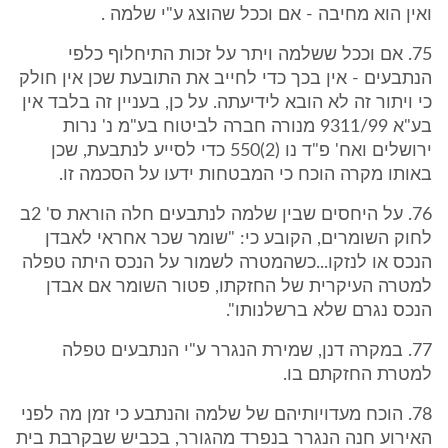
ואין הוא מחיבה - אם וככל שהוצג ע"י שלמה .
75. אם וככל ששלמה ויתר על זכות התיחלוף כלפי
הנתבעים - אין בכך כדי לחייב את התובעת שכן אין חולק
כי ויתור זה לא הובא לידיעתה. על כן, בעניין זה בלבד אין
בע"א 9311/99 מנורה חברה לביטוח בע"מ נ' נרות
ירושלים ואח' פ"ד נו (2)550 כדי לסייע לנתבעת, שכן
באותו מקרה הוכח כי המבטחות ידעו על הסכמה זו.
76. על היחסים שבין שלמה לנתבעים חלה הוראת ס' 2ב
לחוק השומרים, הקובע כי: "שומר שכר אחראי לאבדן
הנכס או לנזקו...כשהמטרה לשמור על הנכס היתה טפלה
למטרה העיקרית של החזקתו, פטור השומר אם אבדן
הנכס נגרם שלא ברשלנותו".
77. במקרה דנן, שמירת הנגרר ע"י הנתבעים טפלה
למטרת החזקתם בו.
78. הוכח מעדויותיהם של שלמה והנתבע כי זמן מה לפני
האירוע חנה הנגרר בנפרד מהגורר, בכביש שבקרבת בית