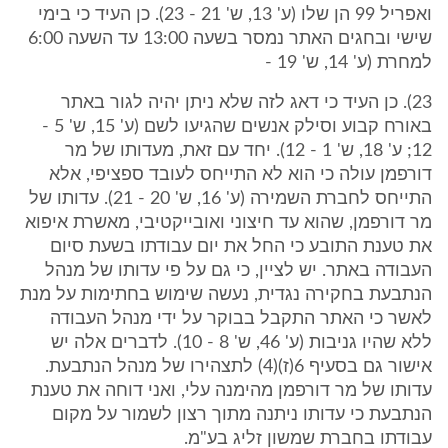
ואפריל 99 הן שלו (ע' 13, ש' 21 - 23). כן העיד כי בימי
שישי ובחגים האתר נמסר בשעה 13:00 עד השעה 6:00
למחרת (ע' 14, ש' 19 -
23). כן העיד כי דאג לזה שלא ניתן יהיה לגור באתר
באורח קבוע וסילק אנשים שהגיעו לשם (ע' 15, ש' 5 -
12; ע' 18, ש' 1 - 12). יחד עם זאת, מעדותו של מר
דורפמן עולה כי הוא לא התייחס לעובד ספציפי, אלא
התייחס לחברת השמירה (ע' 16, ש' 20 - 21). עדותו של
מר דורפמן, שהוא עד חיצוני ואובייקטיבי, מאשרת איפוא
את טענת התובע כי החל את יום עבודתו בשעת סיום
העבודה באתר. יש לציין, כי גם על פי עדותו של מנהל
הנתבעת בחקירה נגדית, נעשה שימוש בחתימות על מנת
לאשר כי האתר התקבל בבוקר על ידי מנהל העבודה
ללא שהיו גניבות (ע' 46, ש' 8 - 10). לדברים אלה יש
אישור גם בסעיף 6(ז)(4) לתצהירו של מנהל הנתבעת.
עדותו של מר דורפמן מהימנה עלי, ואני דוחה את טענת
הנתבעת כי עדותו ניתנה מתוך רצון לשמור על מקום
עבודתו בחברת שמשון זליג בע"מ.