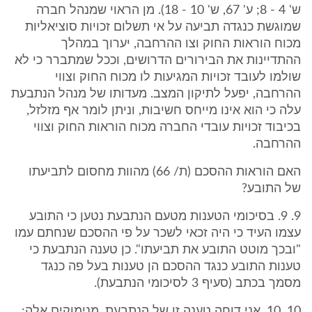
ש' 4 - 8; ע' 67, ש' 10 - 18). מן הראוי שמנהל חברה
שמוגשת כנגדה תביעה על אי תשלום זכויות סוציאליות
מכוח הוראות החוק וצו ההרחבה, יערוך במהלך
ההתדיינות את הבירורים הדרושים, וככל שמתברר כי לא
שולמו לעובד זכויות המגיעות לו מכוח החוק וצווי
ההרחבה, יפעל לתיקון המצב. מעדותו של מנהל הנתבעת
עלה כי הוא אינו מייחס חשיבות, וניתן לומר אף מזלזל,
בכיבוד זכויות עובדי החברה מכוח הוראות החוק וצווי
ההרחבה.
האם הוראות ההסכם (ת/ 66) מהוות מחסום לתביעתו
של התובע?
9. 9. בסיכומי הטענות מטעם הנתבעת נטען כי התובע
עצמו העיד כי היה זכאי לשכר על פי ההסכם שנחתם עמו
"ובכך מוטט התובע את תביעתו". כן טענה הנתבעת כי
טענות התובע כנגד ההסכם הן טענות בעל פה כנגד
מסמך בכתב (סעיף 3 לסיכומי הנתבעת).
10. 10. אני דוחה טענה זו של הנתבעת, מנימוקים אלה: