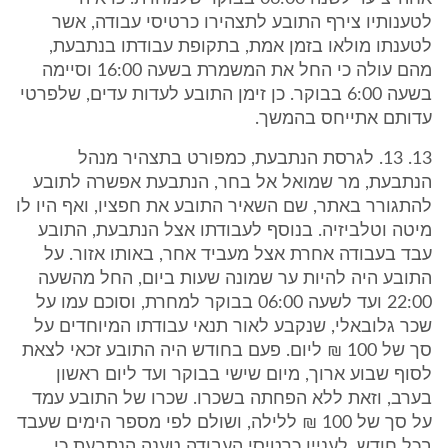
לטענותיו צירף התובע לתצהירו כרטיסי עבודה, אשר
לטענתו מולאו בזמן אמת, בתקופת עבודתו בנתבעת,
מהם עולה כי החל את המשמרת בשעה 16:00 וסיימה
בשעה 6:00 בבוקר. כן זימן התובע לעדות עדים, שלפרטי
עדותם אתייחס בהמשך.
13. 13. לגרסת הנתבעת, כמפורט בתצהיר מנהל
הנתבעת, מר שמואל אל בחר, הנתבעת אפשרה לתובע
להתגורר באתר, שם השאיר התובע את חפציו, ואף היו לו
מיטה וטלביזיה. בנוסף לעבודתו אצל הנתבעת, התובע
עבד בעבודה אחרת אצל מעביד אחר, באותו אזור. על
התובע היה להיות ער שמונה שעות ביום, החל מהשעה
22:00 ועד לשעה 06:00 בבוקר למחרת, וסוכם עמו על
שכר גלובאלי, שנקבע לאור תנאי עבודתו המיוחדים על
סך של 100 ₪ ליום. פעם בחודש היה התובע זכאי לצאת
לסוף שבוע ארוך, מיום שישי בבוקר ועד ליום ראשון
בערב, וזאת ללא הפחתה בשכרו. שכרו של התובע עמד
על סך של 100 ₪ ללילה, ושולם לפי מספר הימים שעבד
בכל חודש. לעניין כרטיסי העבודה טענה הנתבעת כי