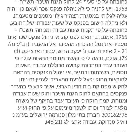
כחובתה על פי סעיף 24 לחוק הגנת השכר, תשי"ח -
1958, ויש להניח כי לא ניהלה פנקס שכר (שאם כן - היה
עליה לגלותו במסגרת תצהיר גילוי מסמכים מטעמה),
ולא ניהלה רישום בפנקס של שעות עבודתו של התובע,
כחובתה על פי תקנות שעות עבודה ומנוחה, תשט"ו -
1955. אמנם, בהתאם לפסיקה, אי ניהול פנקס שכר אינו
מעביר את נטל ההוכחה מהעובד אל המעביד (דב"ע נה/
21 - 2 איזידור עבו נ' יעקב הרוש, עבודה ארצי כט (1)
76). אולם, נראה לי כי כאשר מחומר הראיות עולה כי
העובד עבד במתכונת קבועה הכוללת עבודה בשעות
נוספות, בשבתות ובחגים, אי ניהול הפנקסים בהתאם
להוראות החוק יפעל לרעת המעביד. לעניין זה ניתן
להקיש מפסיקת בית הדין הארצי, אשר קבע כי בהעדר
פנקסים בהתאם לחוק הגנת השכר וחוק שעות עבודה
ומנוחה, קמה חזקה כי העובד עבד בהיקף של משרה
מלאה לצורך זכותו לשכר מינימום על פי החוק (ע"ע
300162/96 חברת בתי מלון פנורמה ירושלים בע"מ נ'
וואיל סנדוקה, עבודה ארצי לג (21)46).