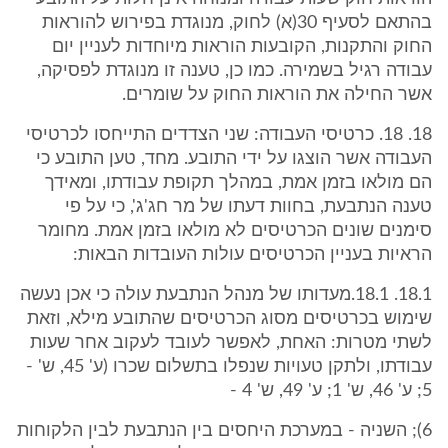
בהתאם לסעיף 30(א) לחוק, מנוגדת בפירוש להוראות
החוק והתקנות, הקובעות הוראות מיוחדות לעניין יום
עבודה רגיל בשמירה. כמו כן, טענה זו מנוגדת לפסיקה,
אשר החילה את הוראות החוק על שומרים.
18. 18. כרטיסי העבודה: שני הצדדים התייחסו לכרטיסי
העבודה אשר הוצגו על ידי התובע. מחד, טען התובע כי
הם מולאו בזמן אמת, במהלך תקופת עבודתו, ומאידך
טענה הנתבעת, בחוות דעתו של מר חג'ג', כי על פי
סימנים שונים הכרטיסים לא מולאו בזמן אמת. מחומר
הראיות בעניין הכרטיסים עולות העובדות הבאות:
18.1. 18.1.מעדותו של מנהל הנתבעת עולה כי אכן נעשה
שימוש בכרטיסים מסוג הכרטיסים שהתובע מילא, וזאת
לשתי מטרות: האחת, לאפשר לעובד לעקוב אחר שעות
עבודתו, ולתקן טעויות שנפלו בתשלום שכרו (ע' 45, ש' -
5; ע' 46, ש' 1; ע' 49, ש' 4 -
6); השניה - במערכת היחסים בין הנתבעת לבין הלקוחות