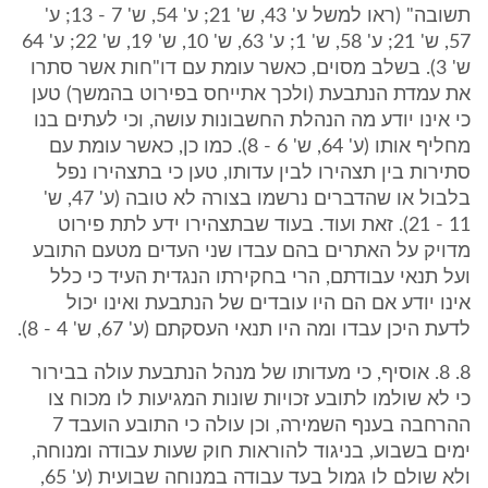
תשובה" (ראו למשל ע' 43, ש' 21; ע' 54, ש' 7 - 13; ע'
57, ש' 21; ע' 58, ש' 1; ע' 63, ש' 10, ש' 19, ש' 22; ע' 64
ש' 3). בשלב מסוים, כאשר עומת עם דו"חות אשר סתרו
את עמדת הנתבעת (ולכך אתייחס בפירוט בהמשך) טען
כי אינו יודע מה הנהלת החשבונות עושה, וכי לעתים בנו
מחליף אותו (ע' 64, ש' 6 - 8). כמו כן, כאשר עומת עם
סתירות בין תצהירו לבין עדותו, טען כי בתצהירו נפל
בלבול או שהדברים נרשמו בצורה לא טובה (ע' 47, ש'
11 - 21). זאת ועוד. בעוד שבתצהירו ידע לתת פירוט
מדויק על האתרים בהם עבדו שני העדים מטעם התובע
ועל תנאי עבודתם, הרי בחקירתו הנגדית העיד כי כלל
אינו יודע אם הם היו עובדים של הנתבעת ואינו יכול
לדעת היכן עבדו ומה היו תנאי העסקתם (ע' 67, ש' 4 - 8).
8. 8. אוסיף, כי מעדותו של מנהל הנתבעת עולה בבירור
כי לא שולמו לתובע זכויות שונות המגיעות לו מכוח צו
ההרחבה בענף השמירה, וכן עולה כי התובע הועבד 7
ימים בשבוע, בניגוד להוראות חוק שעות עבודה ומנוחה,
ולא שולם לו גמול בעד עבודה במנוחה שבועית (ע' 65,