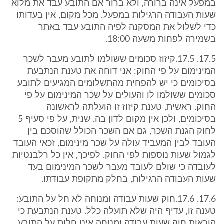
במפעל אינה ברורה, ולא ברור אם התובע עבד את מלוא
שעות העבודה הרגילות במפעל. מכל מקום, אין בעדותו
כדי לשלול את המסקנה לפיה התובע עבד באתר
בשמירה לפחות משעה 18:00.
17.5. 17.5.קיזוז סכומים ששולמו לתובע מעבר לשכר
המינימום על פי החוק: אני דוחה את טענת הנתבעת
בסיכומים כי יש להפחית מהתשלומים המגיעים לתובע
סכומים ששולמו לו והעולים על שכר המינימום על פי
החוק. ראשית, טענת קיזוז זו הועלתה לראשונה
בסיכומים, ולכן אין מקום לדון בה. שנית, על פי סעיף 5
לחוק הגנת השכר, גם אם השכר הכולל שהוסכם בין
העובד לבין המעביד עולה על שכר מינימום, זכאי העובד
לגמול שעות נוספות לפי החוק. לפיכך, אין כל רלבנטיות
לעובדה כי שולם לעובד מעבר לשכר המינימום בעד
שעות העבודה הרגילות, בחלק מתקופת עבודתו.
17.6. 17.6.חוק שעות עבודה ומנוחה לא חל על התובע:
טענה זו, עדיף היה שלא תועלה כלל. טענת הנתבעת כי
הוראות חוק שעות עבודה ומנוחה אינן חלות על התובע