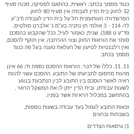
כנגד מסמך בכתב: ראשית, בהתאם לפסיקה, מכוח סעיף
32 לחוק בית הדין לעבודה אין סעיף 80 לחוק
הפרוצדורה העותומנית חל על בית הדין לעבודה (דב"ע
לז/ 114 - 3 אולמי חן נתניה בע"מ נ' אלברט סולטיס,
פד"ע ט 188). שנית, כאמור לעיל, ככל שהקבוע בהסכם
סותר את הוראות החוק וצווי ההרחבה, אין תוקף להסכם,
ואין רלבנטיות לטיעון של העלאת טענה בעל פה כנגד
מסמך בכתב
11. 11. כללו של דבר: הוראות ההסכם נספח ת/ 66 אינן
מהוות מחסום לתביעתו של התובע. ההסכם עשוי להוות
ראיה לאשר הוסכם בין התובע לבין הנתבעת בנוגע
לשעות עבודתו, ובית הדין ייתן לו את המשקל הראוי ,
בהתחשב במכלול הראיות אשר בפניו.
זכאות התובע לגמול בעד עבודה בשעות נוספות,
בשבתות ובחגים
1) גרסאות הצדדים