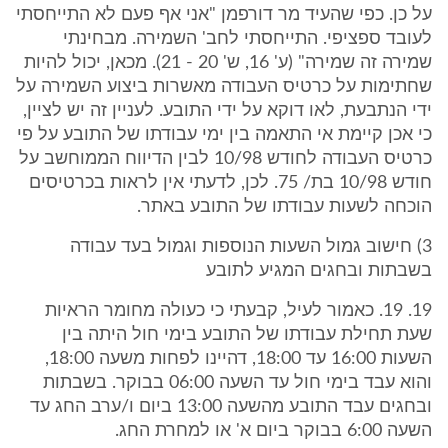
על כן. כפי שהעיד מר דורפמן "אני אף פעם לא התייחסתי
לעובד ספציפי. התייחסתי לחב' השמירה. מבחינתי
שמירה זה שמירה" (ע' 16, ש' 20 - 21). מכאן, יכול להיות
שחתימות על כרטיס העבודה מאשרות ביצוע השמירה על
ידי הנתבעת, לאו דוקא על ידי התובע. לעניין זה יש לציין,
כי אכן קיימת אי התאמה בין ימי עבודתו של התובע על פי
כרטיס העבודה לחודש 10/98 לבין הדיווח הממוחשב על
חודש 10/98 בת/ 75. לכן, לדעתי אין לראות בכרטיסים
הוכחה לשעות עבודתו של התובע באתר.
3) חישוב גמול השעות הנוספות וגמול בעד עבודה
בשבתות ובחגים המגיע לתובע
19. 19. כאמור לעיל, קבעתי כי כעולה מחומר הראיות
שעת תחילת עבודתו של התובע בימי חול היתה בין
השעות 16:00 עד 18:00, דהיינו לפחות משעה 18:00,
והוא עבד בימי חול עד השעה 06:00 בבוקר. בשבתות
ובחגים עבד התובע מהשעה 13:00 ביום ו/ערב החג עד
השעה 6:00 בבוקר ביום א' או למחרת החג.