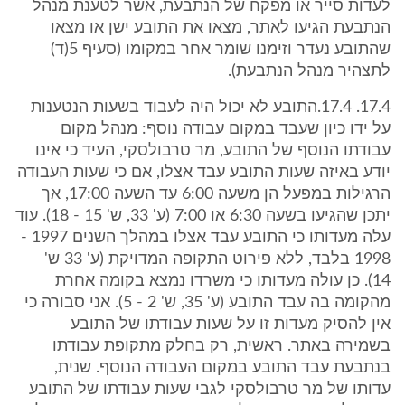
לעדות סייר או מפקח של הנתבעת, אשר לטענת מנהל
הנתבעת הגיעו לאתר, מצאו את התובע ישן או מצאו
שהתובע נעדר וזימנו שומר אחר במקומו (סעיף 5(ד)
לתצהיר מנהל הנתבעת).
17.4. 17.4.התובע לא יכול היה לעבוד בשעות הנטענות
על ידו כיון שעבד במקום עבודה נוסף: מנהל מקום
עבודתו הנוסף של התובע, מר טרבולסקי, העיד כי אינו
יודע באיזה שעות התובע עבד אצלו, אם כי שעות העבודה
הרגילות במפעל הן משעה 6:00 עד השעה 17:00, אך
יתכן שהגיעו בשעה 6:30 או 7:00 (ע' 33, ש' 15 - 18). עוד
עלה מעדותו כי התובע עבד אצלו במהלך השנים 1997 -
1998 בלבד, ללא פירוט התקופה המדויקת (ע' 33 ש'
14). כן עולה מעדותו כי משרדו נמצא בקומה אחרת
מהקומה בה עבד התובע (ע' 35, ש' 2 - 5). אני סבורה כי
אין להסיק מעדות זו על שעות עבודתו של התובע
בשמירה באתר. ראשית, רק בחלק מתקופת עבודתו
בנתבעת עבד התובע במקום העבודה הנוסף. שנית,
עדותו של מר טרבולסקי לגבי שעות עבודתו של התובע