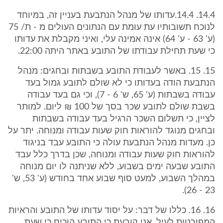
14.4. 14.4.עדותו של מנהל הנתבעת בעניין זה, במיוחד
לנוכח תשובותיו עת עומת עם הנתונים העולים מ - ת/ 75
(ע' 63 - ע' 64) אינה אמינה עלי, ואיני מקבלת את עדותו
כי שעת תחילת עבודתו של התובע באתר היתה 22:00.
15. 15. באשר לעבודת התובע בשבתות ובחגים: מנהל
הנתבעת הודה בעדותו כי לא שולם לתובע גמול בעד
עבודה בשבתות (ע' 65, ש' 6 - 7), וכי גם בעד עבודה
בשבת שולם לתובע שכר בסך של 100 ₪ ליום. למותר
לציין, כי תשלום השכר הרגיל בעד עבודה בשבתות
ובחגים מנוגד להוראות חוק שעות עבודה ומנוחה. יתר על
כן. מעדות מנהל הנתבעת עולה כי התובע עבד בניגוד
להוראות חוק שעות עבודה ומנוחה, שכן בדרך כלל עבד
התובע שבעה ימים בשבוע, ללא שניתנה לו יום מנוחה
במהלך השבוע, למעט סוף שבוע אחד בחודש (ע' 53, ש'
23 - 26).
16. 16. כללו של דבר: על יסוד עדותו של התובע והראיות
המפורטות לעיל, אני קובעת כי התובע הוכיח כי שעת