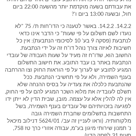
את עבודתם בשעה מוקדמת יותר מהשעה 22:00 ביום
חול, ובשעה 13:00 ביום ו'?
14.2.2. 14.2.2. באשר לטענה כי הדו"חות ת/ 75 "לא
נועדו לשם תשלום על פי שעות" כי הדבר אינו כדאי
לנתבעת (פסקה 9 בע' 10 לסיכומי הנתבעת): אין כל
חשיבות לאיזה צורך נוהל דו"ח זה על ידי הנתבעת.
החשוב הוא, שדו"ח זה מעיד על שעות העבודה של עובדי
הנתבעת באתר בו עבד התובע. את חישוב התשלום
המגיע לתובע יש לערוך על פי הוראות החוק וצו ההרחבה
בענף השמירה, ולא על פי תחשיבי הנתבעת. ככל
שהנתבעת כלכלה את צעדיה על בסיס ההנחה שלא
תשלם לעובדיה את מלוא השכר המגיע להם על פי החוק,
אין לה להלין אלא על עצמה. מובן, שבית הדין לא ייתן ידו
לפגיעה בזכויותיהם של עובדים בענף השמירה, בשל
התחשבות בתשלומים שחברת השמירה גובה
מלקוחותיה. (וראו לעניין זה עב/ 5624/01 דנילוב מיכאל
נ' תמנון שירותי מיגון בע"מ, עבודה אזורי כרך טז 758,
סעיף 31 לפסק הדין).