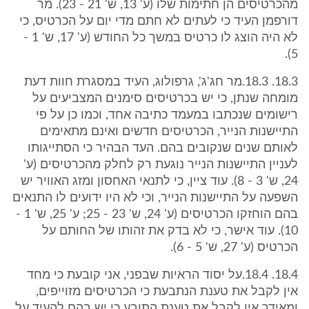
מהכרטיסים הן חתימות שלו (ע' 13, ש' 21 - 23). מר
דורפמן העיד כי לעתים לא חתם מדי יום על הכרטיס, כי
לא היה הוצג לו כרטיס במשך כל החודש (ע' 17, ש' 1 -
5).
18.3. 18.3.מר חג'ג', גרפולוג, העיד במסגרת חוות דעת
מומחה שנתן, כי יש בכרטיסים סימנים המצביעים על
רישומים שנכתבו במעמד כתיבה אחד, וכמו כן על פי
התיישנות הנייר, הכרטיסים חדשים ואינם מתאימים
לאותם שנים שנקובים בהם. העד הבהיר כי הסתייגותו
לעניין התיישנות הנייר נוגעת רק לחלק מהכרטיסים (ע'
24, ש' 3 - 8). עוד ציין, כי לתנאי האחסון ומזג האוויר יש
השפעה על התיישנות הנייר, וכי לא היו ידועים לו התנאים
בהם הוחזקו הכרטיסים (ע' 24, ש' 23 - 25; ע' 25, ש' 1 -
10). עוד אישר, כי לא בדק את זהותו של החותם על
הכרטיס (ע' 27, ש' 5 - 6).
18.4. 18.4.על יסוד הראיות שבפני, אני קובעת כי מחד
אין לקבל את טענת הנתבעת כי הכרטיסים מזוייפים,
ומאידך אין לקבל את טענת התובע כי יש בהם להעיד על