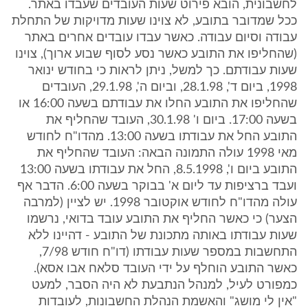
לחשבונית, הובא פירוט שעות העובדים שעבדו באתר.
ככל שמדובר בתובע, לא צוינו שעות מדויקות של התחלת
עבודה וסיום עבודה. כאשר עבדו עובדים אחרים באתר
(שהחליפו את התובע כאשר נסע לסוף שבוע ארוך), צוינו
שעות עבודתם. כך למשל, ניתן לראות כי בחודש ינואר
1998, ביום ד', 28.1.98, וביום ה', 29.1.98, העובדים
שהחליפו את התובע החלו את עבודתם בשעה 16:00 או
בשעה 17:00. ביום ו' 30.1.98, העובד שהחליף את
התובע החל את עבודתו בשעה 13:00. מהדו"ח לחודש
מאי 1998 עולה התמונה הבאה: העובד שהחליף את
התובע ביום ו', 8.5.1998, החל את עבודתו בשעה 13:00
ועבד ברציפות עד ליום א' בבוקר בשעה 6:00. הדבר אף
עולה מהדו"ח לחודש אוקטובר 1998. יש לציין (למרבה
הצער) כי כאשר החליף את התובע עובד בדואי, נרשמו
שעות עבודתו באותה מתכונת של התובע - דהיינו ללא
התחשבות במספר שעות עבודתו (דו"ח חודש 7/98,
כאשר התובע הוחלף על ידי העובד סלאח אבו אסא).
כמפורט לעיל, למנהל הנתבעת לא היה הסבר, למעט
"אין לי מושג" והאשמת הנהלת החשבונות, לעובדות