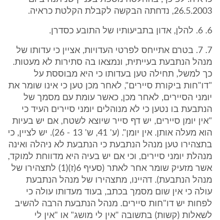
26.5.2003, נדחתה הבקשה לקבלת הקלטת כראיה.
6. 6. להלן, אדון בתביעותיו של התובע כסדרן.
7. 7. בטרם אתייחס לפרטי העדויות, אציין כי עדותו של
מנהל הנתבעת בעייתית, ונמצאו בה סתירות לא מעטות.
כך למשל, תחילה טען בעדותו כי היא מבוססת על
"דו"חות ביקורת סיירים", לאחר מכן טען כי אינו שומר את
יומני הסיירים, לאחר מכן, כאשר עומת עם מסמך של
הנתבעת בו נטען כי לא מנוהלים יומני סיירים העיד כי
"אין יומן סיירים, יש דף סייר שיוצא לשטח, אם יש בעיות
הוא מעלה אותן. אין יומן". (ע' 41, ש' 13 - 26). יש לציין, כי
בתצהירו טען מנהל הנתבעת כי הנתבעת לא ניהלה ואינה
מנהלת יומני סיירים, וכי אם יש בעיה היא מדווחת למוקד,
אשר מזעיק שומר אחר לאתר (סעיף 6(ז)(1) לתצהירו של
מנהל הנתבעת). דהיינו, מתצהירו של מנהל הנתבעת
עולה כי אין שום מסמך בכתב, בעוד מעדותו עולה כי
לפחות יש דו"חות סיירים. מנהל הנתבעת הרבה להשיב
לשאלות (קשות) בתשובה "אין לי מושג" או "אין לי