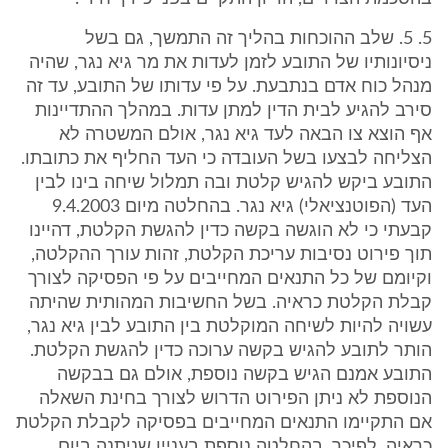
5. 5. שלב ההוכחות בהליך זה התמשך, גם בשל
ניסיונותיו של התובע לזמן לעדות את מר גיא נגר, שהיה
מנהל כוח אדם בנתבעת. על פי עדותו של התובע, עד זה
סירב להגיע לבית הדין למתן עדות. במהלך ההתדיינות
אף הוצא צו הבאה לעד גיא נגר, אולם המשטרה לא
הצליחה לבצעו בשל העובדה כי העד החליף את כתובתו.
התובע ביקש להגיש קלטת ובה תמלול שיחה בינו לבין
העד (הפוטנציאלי) גיא נגר. בהחלטה מיום 9.4.2003
קבעתי כי לא הוגשה בקשה כדין להגשת הקלטת, דהיינו
תוך פירוט נסיבות עריכת הקלטת, זהות עורך ההקלטה,
וקיומם של כל התנאים המחייבים על פי הפסיקה לצורך
קבלת הקלטת כראיה. בשל החשיבות המהותית שהיתה
עשויה להיות לשיחה המוקלטת בין התובע לבין גיא נגר,
הותר לתובע להגיש בקשה ערוכה כדין להגשת הקלטת.
התובע אמנם הגיש בקשה נוספת, אולם גם בבקשה
הנוספת לא ניתן הפירוט הדרוש לצורך בחינת השאלה
אם התקיימו התנאים המחייבים בפסיקה לקבלת הקלטת
כראיה. לפיכך, בהחלטה נוספת בעניין שניתנה ביום