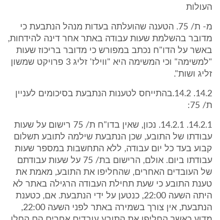
העולות
מ- ת/ 75. הטענה שהועלתה בעדות מנהל הנתבעת כי
מדובר בהשלמת שעות עבודה באתר אחר דינה להידחות,
באשר על הדו"ח נכתב במפורש כי מדובר בריכוז שעות
"למשימה" וכי המשימה היא "ווילז' זליג 3 פרויקט שמשון
זליג ושות".
14.2. 14.2.בהתייחס לטענות הנתבעת בסיכומים לעניין
ת/ 75:
14.2.1. 14.2.1. נכון, שאין בדו"ח ת/ 75 רישום על שעות
עבודתו של התובע, שכן הנתבעת שילמה לתובע תשלום
קבוע בעד כל יום עבודה, ללא התחשבות במספר שעות
עבודתו ביום. אולם, הרישום בת/ 75 על שעות עבודתם
של העובדים האחרים, שהחליפו את התובע, מאמת את
טענת התובע כי שעת תחילת העבודה הרגילה באתר לא
היתה השעה 22:00, כנטען על ידי הנתבעת. אם, כטענת
הנתבעת, אין צורך בשמירה באתר לפני השעה 22:00,
מדוע כאשר החליפו את התובע עובדים אחרים הם החלו