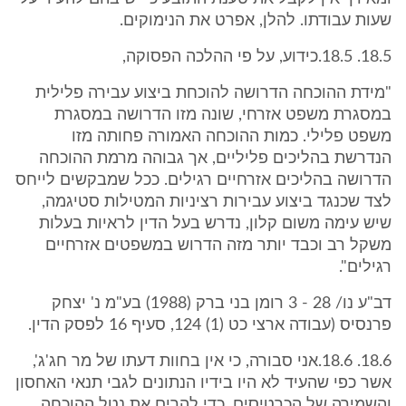
שעות עבודתו. להלן, אפרט את הנימוקים.
18.5. 18.5.כידוע, על פי ההלכה הפסוקה,
"מידת ההוכחה הדרושה להוכחת ביצוע עבירה פלילית
במסגרת משפט אזרחי, שונה מזו הדרושה במסגרת
משפט פלילי. כמות ההוכחה האמורה פחותה מזו
הנדרשת בהליכים פליליים, אך גבוהה מרמת ההוכחה
הדרושה בהליכים אזרחיים רגילים. ככל שמבקשים לייחס
לצד שכנגד ביצוע עבירות רציניות המטילות סטיגמה,
שיש עימה משום קלון, נדרש בעל הדין לראיות בעלות
משקל רב וכבד יותר מזה הדרוש במשפטים אזרחיים
רגילים".
דב"ע נו/ 28 - 3 רומן בני ברק (1988) בע"מ נ' יצחק
פרנסיס (עבודה ארצי כט (1) 124, סעיף 16 לפסק הדין.
18.6. 18.6.אני סבורה, כי אין בחוות דעתו של מר חג'ג',
אשר כפי שהעיד לא היו בידיו הנתונים לגבי תנאי האחסון
והשמירה של הכרטיסים, כדי להרים את נטל ההוכחה