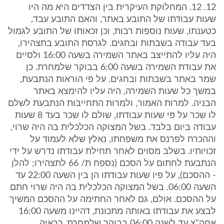
12. 12. המחלוקת העיקרית בין הצדדים היא מה היו
שעות עבודתו של התובע באתר, והאם התובע עבד,
כטענתו, שעות נוספות רבות, וכן זכאותו של התובע לגמול
בעד עבודה בשבתות ובחגים. לגרסת התובע בתצהירו,
היה עליו להתייצב באתר השמירה בשעה 16:00 ולסיים
את עבודת השמירה בשעה 6:00 בבוקר שלמחרת. כן
שמר באתר בשבתות ובחגים. על פי הוראות הנתבעת,
במשך כל שעות השמירה, היה עליו להימצא באתר
הבניה. למרות האמור, ולמרות התחייבות הנתבעת לשלם
לו שכר על פי שעות עבודתו, שולם לו שכר בעד 8 שעות
עבודה ביום בלבד. בשל המצוקה הכלכלית בה היה שרוי,
וההכרח לפרנס את משפחתו, נאלץ שלא לעמוד על
זכויותיו. בשלב מסוים לאחר תחילת עבודתו נדרש על ידי
הנתבעת לחתום על הסכם (נספח ת/ 66 לתצהירו; להלן
- ההסכם), על פיו שעות עבודתו הן בין השעה 22:00 עד
השעה 06:00. בשל המצוקה הכלכלית בה היה שרוי חתם
על ההסכם. אולם, גם לאחר החתימה על ההסכם המשיך
לבצע את עבודתו באותה מתכונת, דהיינו משעה 16:00
אחה"צ עד לשנה 06:00 בבוקר שלמחרת. כראיה