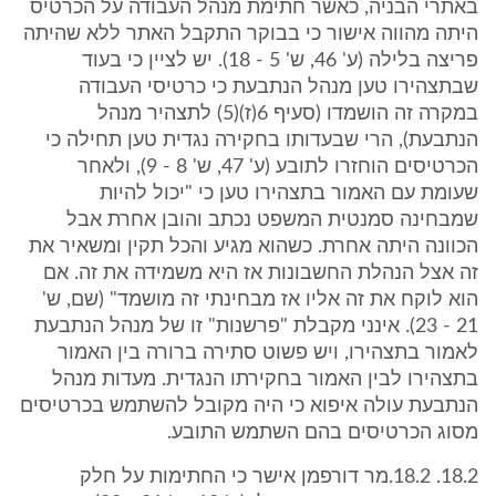
באתרי הבניה, כאשר חתימת מנהל העבודה על הכרטיס
היתה מהווה אישור כי בבוקר התקבל האתר ללא שהיתה
פריצה בלילה (ע' 46, ש' 5 - 18). יש לציין כי בעוד
שבתצהירו טען מנהל הנתבעת כי כרטיסי העבודה
במקרה זה הושמדו (סעיף 6(ז)(5) לתצהיר מנהל
הנתבעת), הרי שבעדותו בחקירה נגדית טען תחילה כי
הכרטיסים הוחזרו לתובע (ע' 47, ש' 8 - 9), ולאחר
שעומת עם האמור בתצהירו טען כי "יכול להיות
שמבחינה סמנטית המשפט נכתב והובן אחרת אבל
הכוונה היתה אחרת. כשהוא מגיע והכל תקין ומשאיר את
זה אצל הנהלת החשבונות אז היא משמידה את זה. אם
הוא לוקח את זה אליו אז מבחינתי זה מושמד" (שם, ש'
21 - 23). אינני מקבלת "פרשנות" זו של מנהל הנתבעת
לאמור בתצהירו, ויש פשוט סתירה ברורה בין האמור
בתצהירו לבין האמור בחקירתו הנגדית. מעדות מנהל
הנתבעת עולה איפוא כי היה מקובל להשתמש בכרטיסים
מסוג הכרטיסים בהם השתמש התובע.
18.2. 18.2.מר דורפמן אישר כי החתימות על חלק