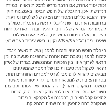
זכות יסוד אחרת, אם הדבר נדרש לתכלית ראויה ובמידה
הנדרשת. אכן, ההגבלה של חופש הביטוי באמצעות חוק
עזר הקובע כללים המסדירים הצגה של שלטים ומודעות
ברחובות העיר, נדרשת לתכלית ראויה. התכלית כפולה:
לשמור על המראה של רחובות העיר, ובדרך זאת על חזות
העיר, וכן על בטיחות התושבים, שלא ייפגעו משילוט
שאינו יציב (בג"ץ ‎6396/96 זקין נ' ראש עירית באר שבע).
הגבלת חופש הביטוי והזכות להפגין נעשית כאשר מנגד
לזכות להפגין ניצבת זכות אחרת שההפגנה פוגעת בה ומן
הראוי לערוך איזון בין הזכויות המתנגשות. בגדרו של איזון
זה אין לשקול את טיבו ותוכנו של המסר שהמפגינים
מבקשים לקרוא לו פומבי (פרט למסרים החותרים תחת
בטחון הציבור, שלומו, או חותרים תחת יסודות המשטר
כמשטר דמוקרטי ויהודי). יהיה המסר של העותר וקבוצתו
חשוב או שולי, צודק או בלתי צודק כאשר יהיה, הזכות
להציגו קבל הציבור, בהפגנה על מקרקעי הציבור,
שמקובל בהם להפגין, אינה שנויה במחלוקת.