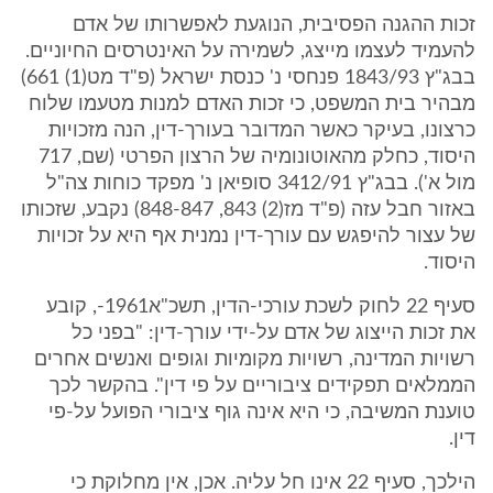
זכות ההגנה הפסיבית, הנוגעת לאפשרותו של אדם
להעמיד לעצמו מייצג, לשמירה על האינטרסים החיוניים.
בבג"ץ 1843/93 פנחסי נ' כנסת ישראל (פ"ד מט(1) 661)
מבהיר בית המשפט, כי זכות האדם למנות מטעמו שלוח
כרצונו, בעיקר כאשר המדובר בעורך-דין, הנה מזכויות
היסוד, כחלק מהאוטונומיה של הרצון הפרטי (שם, 717
מול א'). בבג"ץ 3412/91 סופיאן נ' מפקד כוחות צה"ל
באזור חבל עזה (פ"ד מז(2) 843, 848-847) נקבע, שזכותו
של עצור להיפגש עם עורך-דין נמנית אף היא על זכויות
היסוד.
סעיף 22 לחוק לשכת עורכי-הדין, תשכ"א1961-, קובע
את זכות הייצוג של אדם על-ידי עורך-דין: "בפני כל
רשויות המדינה, רשויות מקומיות וגופים ואנשים אחרים
הממלאים תפקידים ציבוריים על פי דין". בהקשר לכך
טוענת המשיבה, כי היא אינה גוף ציבורי הפועל על-פי
דין.
הילכך, סעיף 22 אינו חל עליה. אכן, אין מחלוקת כי