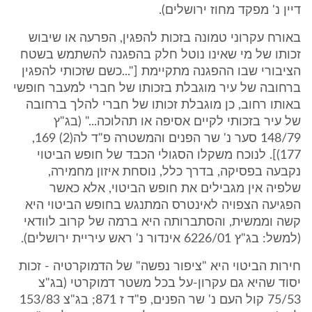
דיין נ' מפקד מחוז ירושלים).
באורח עקרוני טמונה בזכות להפגין, הפרעה או שיבוש
זכותו של מי שאינו נוטל חלק בהפגנה להשתמש בשטח
הציבורי שבו ההפגנה מתקיימת ["...כשם שזכותי להפגין
ברחובה של עיר מוגבלת בזכותו של חברי למעבר חופשי
באותו רחוב, כן מוגבלת זכותו של חברי להלך ברחובה
של עיר בזכותי לקיים אסיפה או תהלוכה..." (בג"ץ
148/79 סער נ' שר הפנים והמשטרה פ"ד לה(2) 169,
177)]. לנוכח משקלו הסגולי הכבד של חופש הביטוי
נקבעה בפסיקה, בדרך כלל, נוסחת איזון מחמירה,
שלפיה אין מגבילים את חופש הביטוי, אלא כאשר
הפגיעה הצפויה לאינטרס המתנגש בחופש הביטוי היא
קשה וממשית, והסתברותה היא ברמה של קרוב לוודאי
(למשל: בג"ץ 6226/01 אינדור נ' ראש עיריית ירושלים).
חירות הביטוי היא "ציפור נפשה" של הדמוקרטיה - זכות
יסוד שהיא גם עקרון-על בכל משטר דמוקרטי (בג"צ
75/53 קול העם נ' שר הפנים, פ"ד ז 871; בג"צ 153/83