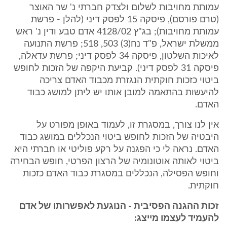
עמותת מחויבות לשלום ולצדק חברתי נ' שר האוצר
(טרם פורסם), פיסקה 15 לפסק דיני (להלן - פרשת
עמותת מחויבות); בג"ץ 4128/02 אדם טבע ודין נ' ראש
ממשלת ישראל, פ"ד נח(3) 503, 518; פרשת התנועה
לאיכות השלטון, פיסקה 34 לפסק דיני; פרשת עדאלה,
פיסקה 31 לפסק דיני). קביעת היקפה של הזכות לחופש
ביטוי כזכות חוקתית הנגזרת מכבוד האדם צריכה
להיעשות בהתאמה למובן אותו יש ליתן למושג כבוד
האדם.
אין לנו צורך, במסגרת זו, לעמוד באופן מפורט על
היבטיה של הזכות לחופש ביטוי הנכללים במושג כבוד
האדם. נראה לי כי הפגנה על רקע פוליטי או חברתי היא
ביטוי לאותה אוטונומיה של הרצון הפרטי, חופש הבחירה
וחופש הפסילה, הנכללים במסגרת כבוד האדם כזכות
חוקתית.
זכות ההגנה הפסיבית - הנוגעת לאפשרותו של אדם
להעמיד לעצמו מייצג: