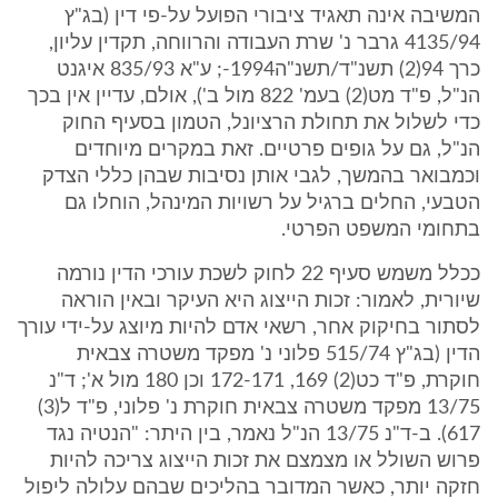
המשיבה אינה תאגיד ציבורי הפועל על-פי דין (בג"ץ
4135/94 גרבר נ' שרת העבודה והרווחה, תקדין עליון,
כרך 94(2) תשנ"ד/תשנ"ה1994-; ע"א 835/93 איגנט
הנ"ל, פ"ד מט(2) בעמ' 822 מול ב'), אולם, עדיין אין בכך
כדי לשלול את תחולת הרציונל, הטמון בסעיף החוק
הנ"ל, גם על גופים פרטיים. זאת במקרים מיוחדים
וכמבואר בהמשך, לגבי אותן נסיבות שבהן כללי הצדק
הטבעי, החלים ברגיל על רשויות המינהל, הוחלו גם
בתחומי המשפט הפרטי.
ככלל משמש סעיף 22 לחוק לשכת עורכי הדין נורמה
שיורית, לאמור: זכות הייצוג היא העיקר ובאין הוראה
לסתור בחיקוק אחר, רשאי אדם להיות מיוצג על-ידי עורך
הדין (בג"ץ 515/74 פלוני נ' מפקד משטרה צבאית
חוקרת, פ"ד כט(2) 169, 172-171 וכן 180 מול א'; ד"נ
13/75 מפקד משטרה צבאית חוקרת נ' פלוני, פ"ד ל(3)
617). ב-ד"נ 13/75 הנ"ל נאמר, בין היתר: "הנטיה נגד
פרוש השולל או מצמצם את זכות הייצוג צריכה להיות
חזקה יותר, כאשר המדובר בהליכים שבהם עלולה ליפול