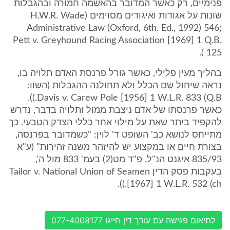
פנימיים, רק כאשר המדובר בהאשמה חמורה ובהגבלות
שונות על אגודות ואיגודים מסוימים (H.W.R. Wade
Administrative Law (Oxford, 6th. Ed., 1992) 546;
Pett v. Greyhound Racing Association [1969] 1 Q.B.
125 ).
בהליך מעין פלילי, כאשר גורל פרנסת האדם תלויה בו,
נראה שיחול שם הכלל ולא תחולנה ההגבלות (השוו:
Davis v. Carew Pole [1956] 1 W.L.R. 833 (Q.B.)).
כאשר פרנסתו של אדם ניצבת ממול ותלויה בדבר, נדרש
להקפיד ביתר שאת על מילוי אחר כללי הצדק הטבעי. כך
מתייחס לנושא כב' השופט ד' לוין: "כשמדובר בפרנסה,
בצורת חיים או במקצוע יש להיזהר משנה זהירות" (ע"א
835/93 איגנט הנ"ל, פ"ד מט(2) בעמ' 833 מול ה',
בעקבות פסק הדין Tailor v. National Union of Seamen
[1967] 1 W.L.R. 532 (ch.)).
לתיאום פגישה עם עורך דין חייגו 077-4008177