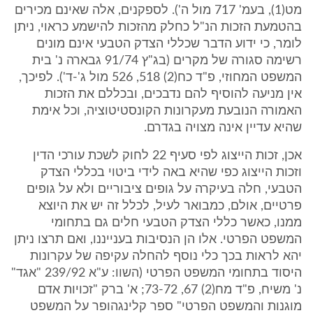
מט(1), בעמ' 717 מול ה'). לספקנים, אלה שאינם מכירים
בהטמעת הזכות הנ"ל כחלק מהזכות להישמע כראוי, ניתן
לומר, כי ידוע הדבר שכללי הצדק הטבעי אינם מונים
רשימה סגורה של מקרים (בג"ץ 91/74 גבארה נ' בית
המשפט המחוזי, פ"ד כח(2) 518, 526 מול ג'-ד'). לפיכך,
אין מניעה להוסיף להם נדבכים, ובכללם את הזכות
האמורה הנובעת מעקרונות הקונסטיטוציה, וכל אימת
שהיא עדיין אינה מצויה בגדרם.
אכן, זכות הייצוג לפי סעיף 22 לחוק לשכת עורכי הדין
וזכות הייצוג כפי שהיא באה לידי ביטוי בכללי הצדק
הטבעי, חלה בעיקרה על גופים ציבוריים ולא על גופים
פרטיים, אולם, כמבואר לעיל, לכלל זה יש את היוצא
ממנו, כאשר כללי הצדק הטבעי חלים גם בתחומי
המשפט הפרטי. אלו הן הנסיבות בענייננו, ואם תרצו ניתן
יהא לראות בכך כלי נוסף להחלה עקיפה של עקרונות
היסוד בתחומי המשפט הפרטי (השוו: ע"א 239/92 "אגד"
נ' משיח, פ"ד מח(2) 67, 73-72; א' ברק "זכויות אדם
מוגנות והמשפט הפרטי" ספר קלינגהופר על המשפט