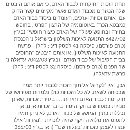
תחת הזכות החוקתית לכבוד האדם, כי אם אותם היבטים
שלה הנגזרים מכבוד האדם ואשר מקיימים קשר הדוק
עם "אותם זכויות וערכים, העומדים ביסוד כבוד האדם
כמבטא הכרה באוטונומיה של הרצון הפרטי, בחופש
בחירה ובחופש פעולה של האדם כיצור חופשי" (בג"ץ
6427/02 התנועה לאיכות השלטון בישראל נ' הכנסת
(טרם פורסם), פיסקה 41 לפסק דיני; להלן - פרשת
התנועה לאיכות השלטון), או אותם היבטים "החוסים
בבית הקיבול של כבוד האדם" (בג"ץ 7042/03 עדאלה נ'
שר הפנים (טרם פורסם), פיסקה 32 לפסק דיני; להלן -
פרשת עדאלה).
אכן, "אין 'לקרוא' אל תוך הזכות לכבוד יותר ממה
שבכוחה לשאת. לא כל הזכויות כולן נלמדות מפירושו של
חוק יסוד: כבוד האדם וחירותו. ... בגזירת זכויות, שאינן
מנויות במפורש בחוקי היסוד בדבר זכויות אדם, אך
נכללות בתוך המושג של כבוד האדם, לא ניתן תמיד
לתפוס את מלוא ההיקף שהיה לזכויות ה'נגזרות' אילו
עמדו לעצמן כזכויות 'בעלות שם'" (ראו בג"ץ 366/03