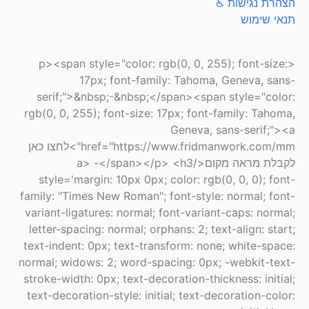
הצהרת נגישות ♿
תנאי שימוש
<p><span style="color: rgb(0, 0, 255); font-size:
17px; font-family: Tahoma, Geneva, sans-
serif;">&nbsp;-&nbsp;</span><span style="color:
rgb(0, 0, 255); font-size: 17px; font-family: Tahoma,
Geneva, sans-serif;"><a
href="https://www.fridmanwork.com/mm">לחצו כאן
לקבלת מראה מקום</a> -</span></p> <h3
style='margin: 10px 0px; color: rgb(0, 0, 0); font-
family: "Times New Roman"; font-style: normal; font-
variant-ligatures: normal; font-variant-caps: normal;
letter-spacing: normal; orphans: 2; text-align: start;
text-indent: 0px; text-transform: none; white-space:
normal; widows: 2; word-spacing: 0px; -webkit-text-
stroke-width: 0px; text-decoration-thickness: initial;
text-decoration-style: initial; text-decoration-color: