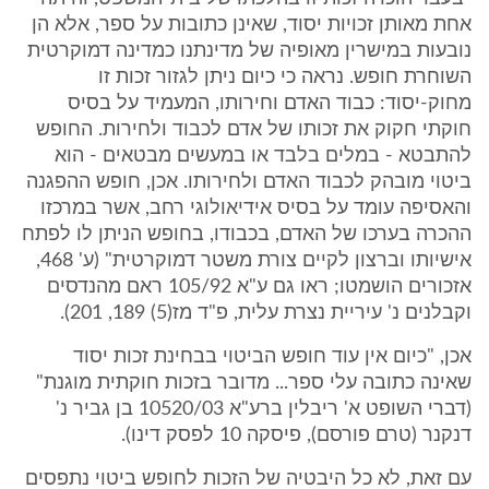
אחת מאותן זכויות יסוד, שאינן כתובות על ספר, אלא הן
נובעות במישרין מאופיה של מדינתנו כמדינה דמוקרטית
השוחרת חופש. נראה כי כיום ניתן לגזור זכות זו
מחוק-יסוד: כבוד האדם וחירותו, המעמיד על בסיס
חוקתי חקוק את זכותו של אדם לכבוד ולחירות. החופש
להתבטא - במלים בלבד או במעשים מבטאים - הוא
ביטוי מובהק לכבוד האדם ולחירותו. אכן, חופש ההפגנה
והאסיפה עומד על בסיס אידיאולוגי רחב, אשר במרכזו
ההכרה בערכו של האדם, בכבודו, בחופש הניתן לו לפתח
אישיותו וברצון לקיים צורת משטר דמוקרטית" (ע' 468,
אזכורים הושמטו; ראו גם ע"א 105/92 ראם מהנדסים
וקבלנים נ' עיריית נצרת עלית, פ"ד מז(5) 189, 201).
אכן, "כיום אין עוד חופש הביטוי בבחינת זכות יסוד
שאינה כתובה עלי ספר... מדובר בזכות חוקתית מוגנת"
(דברי השופט א' ריבלין ברע"א 10520/03 בן גביר נ'
דנקנר (טרם פורסם), פיסקה 10 לפסק דינו).
עם זאת, לא כל היבטיה של הזכות לחופש ביטוי נתפסים