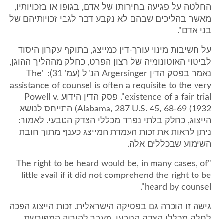
החלטה על פגיעה בחירותו של אדם, בגופו או בזכויותיו,
מאשר בהליכים שבהם לא נקבע דבר לגבי זכויותיהם של
בני אדם".
על חשיבות מינוי עורך-דין כמייצג, בתוקף עקרון היסוד
לביטוי האוטונומיה של רצון הפרט, כחלק מההליך ההוגן,
נאמר בפסק הדין Argersinger הנ"ל (עמ' 31): "The
assistance of counsel is often a requisite to the very
existence of a fair trial". פסק הדין הידוע Powell v.
Alabama, 287 U.S. 45, 68-69 (1932) התייחס לנושא
הייצוג, כחלק בלתי נפרד מכללי הצדק הטבעי. לאמור:
ניתן לראות את זכות העמדת המייצג כענף מתוך חובת
השימוע שבכללים אלה.
"The right to be heard would be, in many cases, of
little avail if it did not comprehend the right to be
heard by counsel".
גישה זו הוכרה גם בפסיקה הישראלית. זכות הייצוג הפכה
לחלק מכללי הצדק הטבעי, מעבר להוריה המפורשת