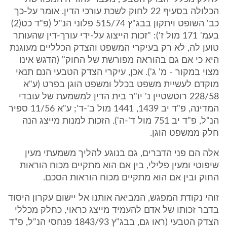
הכלולה בסעיף 22 לחוק לשכת עורכי הדין. אומר על-כך
כב' השופט ויתקון בבג"ץ 515/74 פלוני הנ"ל (פ"ד כט(2)
בעמ' 171 מול ז'): "זכות הייצוג על-ידי עורך-דין שהעותר
טוען לה, לא רק בעיקרי המשפט והצדק הכלליים מעוגנת
היא כי אם גם בהוראה מפורשת של החוק" (הדגש אינו
מצוי במקור - מ' ג'). אכן, עיקרי הצדק הטבעי הנם תנאי
מוקדם לעשיית משפט בכלל ומשפט הוגן בפרט (ע"א
228/58 רוטשטיין נ' יו"ר בית הדין למשמעת של עובדי
המדינה, פ"ד יב 1439, 1441 מול ב'-ד'; ע"א 11/56 ספיר
הנ"ל, פ"ד יב 751 מול ד'-ה'). הזכות למנות מייצג הנה
חלק ממשפט הוגן.
אלה הם פני הדברים, גם בנוגע להליך משמעתי מעין
שיפוטי ומעין פלילי, בין אם הוא מתקיים מכוח הוראות
החוק ובין אם הוא מתקיים מכוח הוראות הסכם.
זוהי נקודת המפגש, המביאה אותנו אל יישום עקרון היסוד
בדבר זכותו של אדם להעמיד מייצג כראוי, כחלק מכללי
הצדק הטבעי (ראו גם, בבג"ץ 1843/93 פנחסי הנ"ל, פ"ד