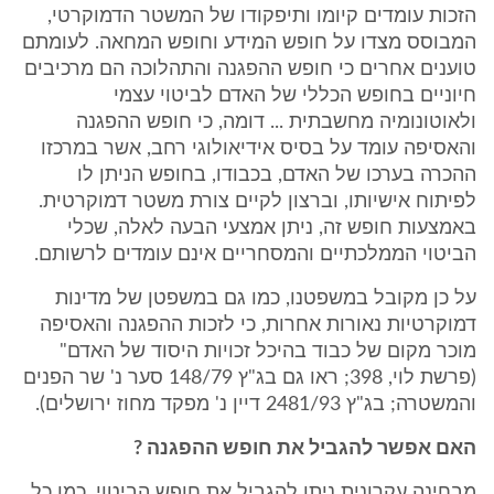
הזכות עומדים קיומו ותיפקודו של המשטר הדמוקרטי,
המבוסס מצדו על חופש המידע וחופש המחאה. לעומתם
טוענים אחרים כי חופש ההפגנה והתהלוכה הם מרכיבים
חיוניים בחופש הכללי של האדם לביטוי עצמי
ולאוטונומיה מחשבתית ... דומה, כי חופש ההפגנה
והאסיפה עומד על בסיס אידיאולוגי רחב, אשר במרכזו
ההכרה בערכו של האדם, בכבודו, בחופש הניתן לו
לפיתוח אישיותו, וברצון לקיים צורת משטר דמוקרטית.
באמצעות חופש זה, ניתן אמצעי הבעה לאלה, שכלי
הביטוי הממלכתיים והמסחריים אינם עומדים לרשותם.
על כן מקובל במשפטנו, כמו גם במשפטן של מדינות
דמוקרטיות נאורות אחרות, כי לזכות ההפגנה והאסיפה
מוכר מקום של כבוד בהיכל זכויות היסוד של האדם"
(פרשת לוי, 398; ראו גם בג"ץ 148/79 סער נ' שר הפנים
והמשטרה; בג"ץ 2481/93 דיין נ' מפקד מחוז ירושלים).
האם אפשר להגביל את חופש ההפגנה ?
מבחינה עקרונית ניתן להגביל את חופש הביטוי, כמו כל