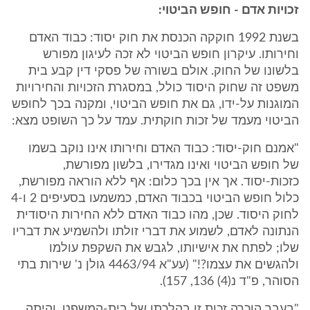
זכויות אדם - חופש הביטוי:
בשנת 1992 חוקקה הכנסת את חוק יסוד: כבוד האדם
וחירותו. עיקרון חופש הביטוי לא זכה לעיגון מפורש
בלשונו של החוק. אולם בשורה של פסקי דין קבע בית
משפט זה שחוק היסוד כולל, במסגרת הזכויות והחירויות
המוגנות על-ידו, גם את חופש הביטוי, ומקנה בכך לחופש
הביטוי מעמד של זכות חוקתית. עמד על כך השופט מצא:
"אמנם חוק-יסוד: כבוד האדם וחירותו אינו נוקב בשמו
של חופש הביטוי ואינו מגדירו, בלשון מפורשת,
כזכות-יסוד. אך אין בכך כלום: אף ללא הוראה מפורשת,
כלול חופש הביטוי בכבוד האדם, כמשמעו בסעיפים 2 ו-4
לחוק היסוד. שכן, מהו כבוד האדם ללא החירות היסודית
הנתונה לאדם, לשמוע את דברי זולתו ולהשמיע את דבריו
שלו; לפתח את אישיותו, לגבש את השקפת עולמו
ולהגשים את עצמו?!" (עע"א 4463/94 גולן נ' שירות בתי
הסוהר, פ"ד נ(4) 136, 157).
"בעבר הוכרה זכות זו בהלכתו של בית-המשפט, והיתה