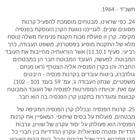
תשנ"ד - 1964.
24. כפי שראינו, מבטחים מוסמכת להפעיל קרנות
מסוגים שונים. לענייננו נוגעת הקרן העוסקת בפנסיה
מקיפה. קרן זו פועלת מכוח תקנות פנימיות משלה (נוסח
מלא של התקנות מופיע בפסטרנק, משפט העבודה, כרך
רביעי, סעיף 11.10.1) אשר הוראותיה מחייבות את העובד
המבוטח. למעשה, העובד המבוטח חבר הן במבטחים
החברה והן בקרן הפנסיה אליה הצטרף (ראו מנחם
גולדברג, ביטוח עובדים בקרנות פנסיה - היבטים
משפטיים, שנתון העבודה ג', עמ' 59 בעמ' 101 - 102).
עם זאת, זכויותיו המפורטות לפנסיה של העובד המבוטח
קבועות ומוגדרות בתקנון קרן הפנסיה בה הוא חבר.
25. קרנות הפנסיה ובכללן קרן הפנסיה המקיפה של
מבטחים, פועלות על בסיס שיתופי. המאפיין את קרנות
הפנסיה הוא פעולתן על יסוד עקרון של שוויון, ערבות
הדדיות ומטרה סוציאלית. עקרון ההדדיות בין חברי כל
קרן מתבטא בכך שכל מבוטח יקבל, בעת קרות האירוע