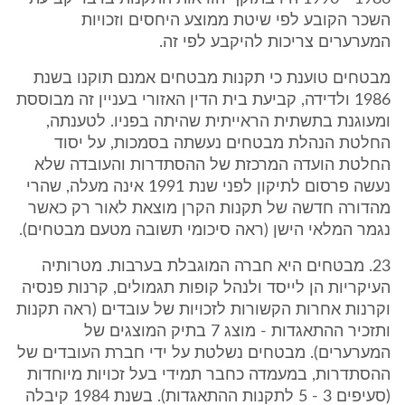
השכר הקובע לפי שיטת ממוצע היחסים וזכויות
המערערים צריכות להיקבע לפי זה.
מבטחים טוענת כי תקנות מבטחים אמנם תוקנו בשנת
1986 ולדידה, קביעת בית הדין האזורי בעניין זה מבוססת
ומעוגנת בתשתית הראייתית שהיתה בפניו. לטענתה,
החלטת הנהלת מבטחים נעשתה בסמכות, על יסוד
החלטת הועדה המרכזת של ההסתדרות והעובדה שלא
נעשה פרסום לתיקון לפני שנת 1991 אינה מעלה, שהרי
מהדורה חדשה של תקנות הקרן מוצאת לאור רק כאשר
נגמר המלאי הישן (ראה סיכומי תשובה מטעם מבטחים).
23. מבטחים היא חברה המוגבלת בערבות. מטרותיה
העיקריות הן לייסד ולנהל קופות תגמולים, קרנות פנסיה
וקרנות אחרות הקשורות לזכויות של עובדים (ראה תקנות
ותזכיר ההתאגדות - מוצג 7 בתיק המוצגים של
המערערים). מבטחים נשלטת על ידי חברת העובדים של
ההסתדרות, במעמדה כחבר תמידי בעל זכויות מיוחדות
(סעיפים 3 - 5 לתקנות ההתאגדות). בשנת 1984 קיבלה