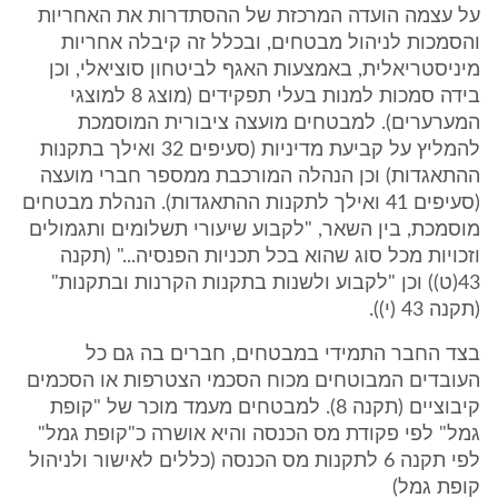
על עצמה הועדה המרכזת של ההסתדרות את האחריות
והסמכות לניהול מבטחים, ובכלל זה קיבלה אחריות
מיניסטריאלית, באמצעות האגף לביטחון סוציאלי, וכן
בידה סמכות למנות בעלי תפקידים (מוצג 8 למוצגי
המערערים). למבטחים מועצה ציבורית המוסמכת
להמליץ על קביעת מדיניות (סעיפים 32 ואילך בתקנות
ההתאגדות) וכן הנהלה המורכבת ממספר חברי מועצה
(סעיפים 41 ואילך לתקנות ההתאגדות). הנהלת מבטחים
מוסמכת, בין השאר, "לקבוע שיעורי תשלומים ותגמולים
וזכויות מכל סוג שהוא בכל תכניות הפנסיה..." (תקנה
43(ט)) וכן "לקבוע ולשנות בתקנות הקרנות ובתקנות"
(תקנה 43 (י)).
בצד החבר התמידי במבטחים, חברים בה גם כל
העובדים המבוטחים מכוח הסכמי הצטרפות או הסכמים
קיבוציים (תקנה 8). למבטחים מעמד מוכר של "קופת
גמל" לפי פקודת מס הכנסה והיא אושרה כ"קופת גמל"
לפי תקנה 6 לתקנות מס הכנסה (כללים לאישור ולניהול
קופת גמל)