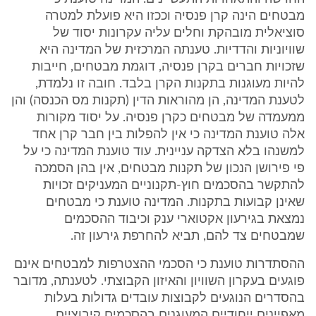
מבטחים הינה קרן פנסיה וככזו היא פועלת למטרה
סוציאלית מובהקת וחלים עליה עקרונות יסוד של
שוויוניות והדדיות. טענתה המרכזית של המדינה היא
שזכויות חברים בקרן פנסיה, דוגמת מבטחים, חייבות
להיות מעוגנות בתקנות הקרן בלבד. חובה זו נלמדת,
לטענת המדינה, הן מהוראות הדין (תקנות מס הכנסה) והן
ממעמדה של מבטחים כקרן פנסיה. על יסוד מקורות
אלה טוענת המדינה כי אין להפלות בין חבר קרן אחד
למשנהו בלא הצדקה עניינית. עוד טוענת המדינה כי על
פי פירושן הנכון של תקנות מבטחים, אין בהן הסמכה
להתקשר בהסכמים חוץ-תקנוניים המעניקים זכויות
שאינן קבועות בתקנות. המדינה טוענת כי מבטחים
נמצאת בגירעון אקטוארי ענק וכיבוד ההסכמים
שמבטחים צד להם, תביא להחרפת גירעון זה.
ההסתדרות טוענת כי הסכמי ההצטרפות למבטחים אינם
פוגעים בעקרון השוויון והאיזון הקבוצתי. לטענתה, מדובר
בהסדרים הנוגעים לקבוצות עובדים גדולות בעלות
מאפיינים ייחודיים המעוגנים בהסכמים קיבוציים