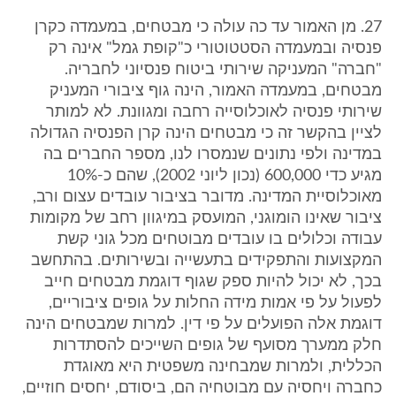
27. מן האמור עד כה עולה כי מבטחים, במעמדה כקרן
פנסיה ובמעמדה הסטטוטורי כ"קופת גמל" אינה רק
"חברה" המעניקה שירותי ביטוח פנסיוני לחבריה.
מבטחים, במעמדה האמור, הינה גוף ציבורי המעניק
שירותי פנסיה לאוכלוסייה רחבה ומגוונת. לא למותר
לציין בהקשר זה כי מבטחים הינה קרן הפנסיה הגדולה
במדינה ולפי נתונים שנמסרו לנו, מספר החברים בה
מגיע כדי 600,000 (נכון ליוני 2002), שהם כ-10%
מאוכלוסיית המדינה. מדובר בציבור עובדים עצום ורב,
ציבור שאינו הומוגני, המועסק במיגוון רחב של מקומות
עבודה וכלולים בו עובדים מבוטחים מכל גוני קשת
המקצועות והתפקידים בתעשייה ובשירותים. בהתחשב
בכך, לא יכול להיות ספק שגוף דוגמת מבטחים חייב
לפעול על פי אמות מידה החלות על גופים ציבוריים,
דוגמת אלה הפועלים על פי דין. למרות שמבטחים הינה
חלק ממערך מסועף של גופים השייכים להסתדרות
הכללית, ולמרות שמבחינה משפטית היא מאוגדת
כחברה ויחסיה עם מבוטחיה הם, ביסודם, יחסים חוזיים,