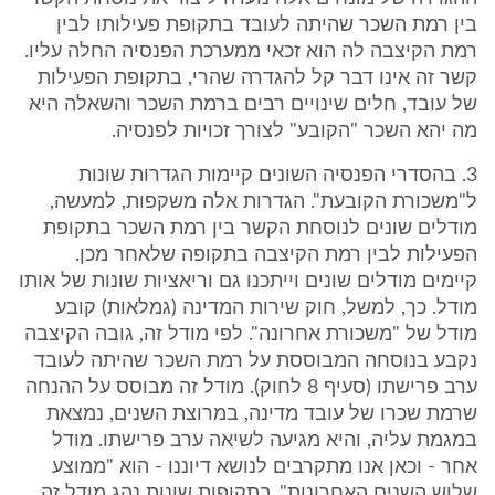
בין רמת השכר שהיתה לעובד בתקופת פעילותו לבין
רמת הקיצבה לה הוא זכאי ממערכת הפנסיה החלה עליו.
קשר זה אינו דבר קל להגדרה שהרי, בתקופת הפעילות
של עובד, חלים שינויים רבים ברמת השכר והשאלה היא
מה יהא השכר "הקובע" לצורך זכויות לפנסיה.
3. בהסדרי הפנסיה השונים קיימות הגדרות שונות
ל"משכורת הקובעת". הגדרות אלה משקפות, למעשה,
מודלים שונים לנוסחת הקשר בין רמת השכר בתקופת
הפעילות לבין רמת הקיצבה בתקופה שלאחר מכן.
קיימים מודלים שונים וייתכנו גם וריאציות שונות של אותו
מודל. כך, למשל, חוק שירות המדינה (גמלאות) קובע
מודל של "משכורת אחרונה". לפי מודל זה, גובה הקיצבה
נקבע בנוסחה המבוססת על רמת השכר שהיתה לעובד
ערב פרישתו (סעיף 8 לחוק). מודל זה מבוסס על ההנחה
שרמת שכרו של עובד מדינה, במרוצת השנים, נמצאת
במגמת עליה, והיא מגיעה לשיאה ערב פרישתו. מודל
אחר - וכאן אנו מתקרבים לנושא דיוננו - הוא "ממוצע
שלוש השנים האחרונות". בתקופות שונות נהג מודל זה