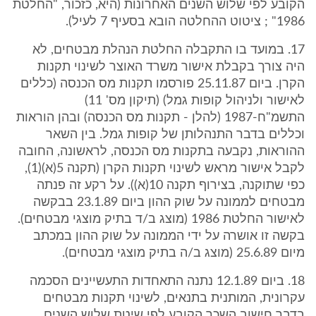
הקובע לפי שלוש השנים האחרונות (היא, כזכור, "החלטת
1986" ; ציטוט ההחלטה הובא בסעיף 7 לעיל).
17. במועד בו התקבלה החלטת הנהלת מבטחים, לא
היה צורך בקבלת אישור משרד האוצר לשינוי תקנות
הקרן. ביום 25.11.87 פורסמו תקנות מס הכנסה (כללים
לאישור ולניהול קופות גמל) (תיקון מס' 11)
התשמ"ח-1987 (להלן - תקנות מס הכנסה) ובהן הוראות
וכללים בדבר התנהלותן של קופות גמל. בין השאר
ההוראות, נקבעה בתקנות מס הכנסה, לראשונה, החובה
לקבל אישור מראש לשינוי תקנות הקרן (תקנה 5(א)(1),
כפי שתוקנה, בצירוף תקנה 10(א)). על רקע זה פנתה
מבטחים לממונה על שוק ההון ביום 23.1.89 בבקשה
לאישור החלטת 1986 (מוצג ב/ד בתיק מוצגי מבטחים).
בקשה זו אושרה על ידי הממונה על שוק ההון במכתב
מיום 25.6.89 (מוצג ב/ה בתיק מוצגי מבטחים).
18. ביום 12.1.89 נתנה התאחדות התעשיינים הסכמה
עקרונית, המותנית בתנאים, לשינוי תקנות מבטחים
בדבר חישוב השכר הקובע לפי שיטת שלוש השנים