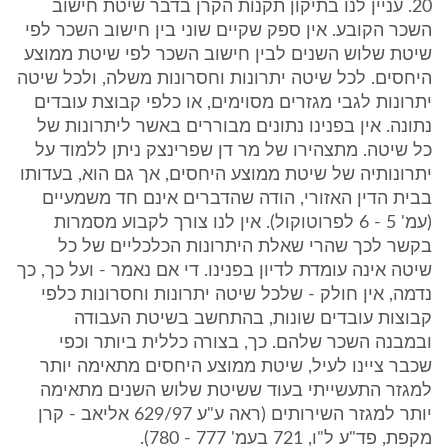
20. עניין לנו בתיקון תקנות הקרן בדבר שיטת חישוב
השכר הקובע. אין ספק שקיים שוני בין חישוב השכר לפי
שיטת שלוש השנים לבין חישוב השכר לפי שיטת ממוצע
היחסים. לכל שיטה יתרונות וחסרונות משלה, ולכל שיטה
יתרונות לגבי מגזרים מסוימים, או כלפי קבוצת עובדים
נתונה. אין בפנינו נתונים מבוררים באשר ליתרונות של
כל שיטה. מתצהירו של מר דן שפרינצק ניתן ללמוד על
יתרונותיה של שיטת ממוצע היחסים, אך גם הוא, בעדותו
בבית הדין האזורי, הודה שהדברים אינם חד משמעיים
(עמ' 5 - 6 לפרוטוקול). אין לנו צורך לקבוע מסמרות
בקשר לכך שהרי שאלת היתרונות הכלכליים של כל
שיטה אינה עומדת לדיון בפנינו. די אם נאמר - ועל כך, כך
נדמה, אין חולק - שלכל שיטה יתרונות וחסרונות כלפי
קבוצות עובדים שונות, בהתחשב בשיטת העבודה
ובמבנה השכר שלהם. כך, בצורה כללית ביותר וכפי
שכבר ציינו לעיל, שיטת ממוצע היחסים מתאימה יותר
למגזר התעשייתי בעוד ששיטת שלוש השנים מתאימה
יותר למגזר השירותים (ראה ע"ע 629/97 אליאב - קרן
מקפת, פד"ע ל"ו, 721 בעמ' 777 - 780).