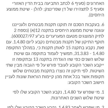
האחרונים (סעיף 6 לכתב התביעה בבית הדין האזורי
וסעיף 5 לתצהירו של דן שפרינצק; להלן - שיטת ממוצע
היחסים).
6. בעקבות הסכם זה תוקנו תקנות מבטחים ולענייננו
עוגנה שיטת ממוצע היחסים בתקנה 12(א) (נספח 2
לתיק המוצגים מטעם המערערים בע"ע 600027/97).
תוקף התיקון של תקנות מבטחים נקבע ליום 1.4.80. עם
זאת, נקבע בתקנה 15 לאותן תקנות כי, במהלך התקופה
1.4.80 - 31.3.83, תמשיך לעמוד בתוקפה גם שיטת
שלוש השנים כפי שזו הוגדרה בתקנה 13 ובתקופה זו
ייקבע השכר הקובע לעובד פורש על פי הגבוה מבין שתי
השיטות. לפי תיקון זה נוצרו בתקנות מבטחים שלוש
תקופות אשר בכל אחת מהן קיימות הוראות שונות לעניין
חישוב השכר הקובע:
1. מי שפרש עד 1.4.80, נקבע השכר הקובע שלו לפי
שיטת שלוש השנים האחרונות.
2. מי שפרש לאחר 1.4.83, נקבע השכר הקובע שלו לפי