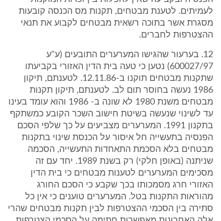
לעמיתים. לטענת מבטחים, תקנות מס הכנסה קובעות
מסגרת אשר בתוכה רשאית מבטחים לקבוע את תנאי
ההצטרפות לחברים.
12. בערעור שהגישו המערערים התובעים (ע"ע
600027/97) נטען כי טעה בית הדין האזורי בקביעתו
שתקנות מבטחים תוקנו ב-12.11.86. לטענתם, תיקון
1986 נעשה בחוסר תום לב. לטענתם, תיקון תקנות
מבטחים משנת 1980 לא שונה ב- 1986 והוא עומד בעינו
עד לשינוי שנעשה בשיטת חישוב השכר הקובע כמשתקף
בתקנון 1991. המערערים מצביעים על כך שלפי הסכם
הפנסיה בתעשייה חל איסור על הכנסת שינוי בתקנות
מבטחים בלא הסכמת התאחדות התעשייה, הסכמה
שניתנה (באופן חלקי) רק בשנת 1989. יחד עם זה
מסכימים המערערים לטענות מבטחים כי בית הדין
האזורי חרג מסמכותו בכך שקבע כי הסכם החורג
מהוראות התקנות בטל. המערערים טוענים כי אין כל
סתירה בין הסכמי ההצטרפות לבין תקנות מבטחים שהרי
אלה האחרונות מאפשרות חתימה על הסכמי הצטרפות,