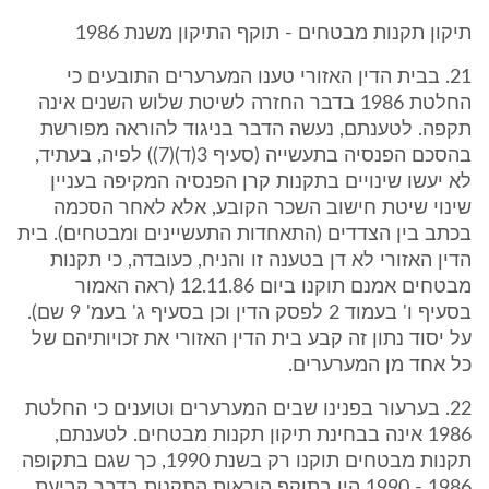
תיקון תקנות מבטחים - תוקף התיקון משנת 1986
21. בבית הדין האזורי טענו המערערים התובעים כי
החלטת 1986 בדבר החזרה לשיטת שלוש השנים אינה
תקפה. לטענתם, נעשה הדבר בניגוד להוראה מפורשת
בהסכם הפנסיה בתעשייה (סעיף 3(ד)(7)) לפיה, בעתיד,
לא יעשו שינויים בתקנות קרן הפנסיה המקיפה בעניין
שינוי שיטת חישוב השכר הקובע, אלא לאחר הסכמה
בכתב בין הצדדים (התאחדות התעשיינים ומבטחים). בית
הדין האזורי לא דן בטענה זו והניח, כעובדה, כי תקנות
מבטחים אמנם תוקנו ביום 12.11.86 (ראה האמור
בסעיף ו' בעמוד 2 לפסק הדין וכן בסעיף ג' בעמ' 9 שם).
על יסוד נתון זה קבע בית הדין האזורי את זכויותיהם של
כל אחד מן המערערים.
22. בערעור בפנינו שבים המערערים וטוענים כי החלטת
1986 אינה בבחינת תיקון תקנות מבטחים. לטענתם,
תקנות מבטחים תוקנו רק בשנת 1990, כך שגם בתקופה
1986 - 1990 היו בתוקף הוראות התקנות בדבר קביעת