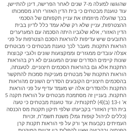
שהוגשו למעלה מ-7 שנים לאחר הפרישה, דינן להתיישן.
עוד טוענת מבטחים כי בית הדין האזורי חרג מסמכותו
בכך שהעלה מיוזמתו את עניין תקפותם של הסכמי
ההצטרפות, עניין שלא רק שלא עמד כלל לדיון בבית
הדין האזורי, אלא שלגביו היתה הסכמה עם המערערים
התובעים שיש עדיפות להוראות הסכם הצטרפות על פני
הוראות התקנות. מעבר לכך טוענת מבטחים כי מבוטחים
אצלה עובדים ממגזרים וממקצועות שונים ולגבי קבוצות
שונות קיימים הסדרים שונים המעוגנים לא רק בהוראות
התקנות אלא גם בהוראות הסכמים חיצוניים. לטענתה,
הוראות התקנות של מבטחים מעניקות סמכות להתקשר
בהסכמים חיצוניים הקובעים הסדרים השונים מהוראות
התקנות ולהסדרים אלה יש מעמד עדיף על פני הוראות
התקנות. בעניין זה מסתמכת מבטחים על הוראת תקנה 5
א' ו-13 (ב)(4) לתקנותיה. עוד טוענת מבטחים כי טעה
בית הדין האזורי בקביעתו שלפי תיקון תקנות מס הכנסה
(כללים לניהול קופות גמל) משנת תשמ"ח, זכויות
העמיתים נקבעות אך ורק על פי הוראות תקנות קרן
הפנסיה ובקביעה שאין להפלות בין זכויות המוקנות