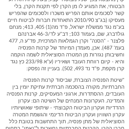
הבטוחי, את המגיע לו מן הקרן לפי תקנות הקרן, בלי
קשר לסכומים אותם הפריש משכרו ולסכומים שהפריש
מעסיקו (בג"צ 2010/90 התאחדות חברות לביטוח חיים
בע"מ נגד ממשלת ישראל, פ"ד מה(1) 405, 413; מנחם
גולדברג, שם, בעמוד 103; דב"ע לד/46-3 אברנהם
פלצנר - "הסנה" וקרן הגמלאות המרכזית, פד"ע ה, 477
בעמ' 487). אכן, מעמדן המיוחד של קרנות הפנסיה
וחשיבותן נגזרות מן המטרה הסוציאלית לשמה הוקמה
והיא - קיום רווחת העובד ושאיריו (ע"א 233/98 כץ נגד
קרן מקפת, פ"ד נד 493, 502). בעניין זה נפסק:
"שיטת הפנסיה הצוברת, שביסוד קרנות הפנסיה
החברתיות, מקורה בהסכמה חברתית עתיקת יומין בין
העובדים, ההסתדרות, ארגוני המעסיקים, קרנות הפנסיה
והמדינה. העקרונות המנחים של השיטה הם: עקרון
ההדדיות ועקרון הביטוח הקבוצתי - שיתופי שאושיותיו
עקרון השוויון ועקרון הביטוח הדינמי והגשמת המטרה
הסוציאלית של מתן פנסיה, תוך התחשבות בטובת כלל
חברי הקרן. הקרנות החברתיות נחשבות ל"נאמן" בתחום