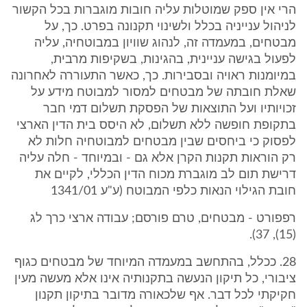
הרי אין ספק שמוטלות עליה חובות מוגברות בכל הקשור
לניהול ענייניה בכלל ולשינוי תקנונה בפרט. כך, על
מבטחים, במעמדה זה, לנהוג שוויון במבוטחיה, עליה
לפעול בגישה עניינית, בהגינות, בשקיפות מרבית,
במיומנות ראויה ובסבירות. כך, כאשר התעוררה לאחרונה
שאלת חובתה של מבטחים למסור למבוטח מידע על
זכויותיו ועל התוצאות של הפסקת תשלום דמי חבר
בתקופת חופשה ללא תשלום, לא היסס בית הדין הארצי
לפסוק כי ביחסים שבין מבטחים למבוטחיה חלות לא
רק הוראות תקנות הקרן אלא גם - ובמיוחד - חלה עליה
דרישת תום לב מוגברת מכוח הדין הכללי, לקיים את
חובת הגילוי הנאות כלפי המבוטח (ע"ע 1341/01
רפפורט - מבטחים, טרם פורסם; עבודה ארצי כרך לג
(15), 37).
28. ככלל, בהתחשב במעמדה המיוחד של מבטחים כגוף
ציבורי, כל תיקון הנעשה בתקנותיה אינו אלא מעשה מעין
חקיקתי לכל דבר. אף שלכאורה מדובר בתיקון תקנון