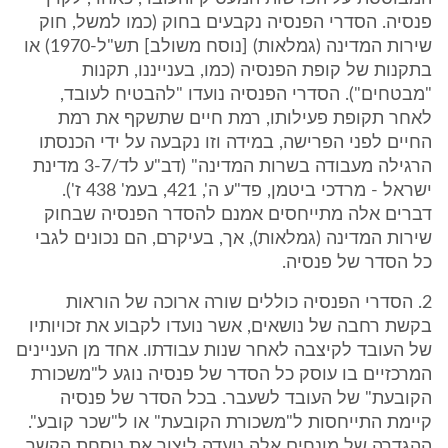
פנסיה. הסדרי הפנסיה נקבעים בחוק (כמו למשל, חוק
שירות המדינה (גמלאות) [נוסח משולב] תש"ל-1970) או
בתקנות של קופת הפנסיה (כמו, בענייננו, תקנות
"מבטחים"). הסדרי הפנסיה נועדו "להבטיח לעובד,
לאחר תקופת פעילותו, רמת חיים שתשקף את רמת
החיים לפני הפרישה, במידה וזו נקבעה על ידי הכנסתו
הרגילה מעבודה בשרות המדינה" (דב"ע לד/3-7 מדינת
ישראל - מרדכי ביטמן, פד"ע ה', 421, בעמ' 438 ז').
דברים אלה מתייחסים אמנם להסדר הפנסיה שבחוק
שירות המדינה (גמלאות), אך, בעיקרם, הם נכונים לגבי
כל הסדר של פנסיה.
2. הסדרי הפנסיה כוללים שורה ארוכה של הוראות
בקשת רחבה של נושאים, אשר נועדו לקבוע את זכויותיו
של העובד לקיצבה לאחר שנות עבודתו. אחד מן העניינים
המרכזיים בו עוסק כל הסדר של פנסיה נוגע ל"משכורת
הקובעת" של העובד לשעבר. בכל הסדר של פנסיה
קיימת התייחסות ל"משכורת הקובעת" או ל"שכר קובע".
ההגדרה של מונחים אלה נועדה ליצור את נוסחת הקשר