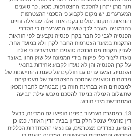
תוך מתן יתרון להסכמי ההצטרפות. מכאן, כך טוענים
המערערים, יש מקום לקבוע כי הסכמי ההצטרפות
והוראות התקנות עולים בקנה אחד אלה עם אלה וחיים
בהרמוניה. מעבר לכך טוענים המערערים כי הסדרי
הפנסיה לגבי כל חבר בקרן פנסיה נקבעים לפי הוראות
התקנות במועד הצטרפות החבר לקרן ולא במועד אחר.
לעניין תקנות מס הכנסה טוענים המערערים כי אלה
נועדו ליצור כלי פיקוח בידי הממונה על שוק ההון באוצר
על קרן הפנסיה והן לא נועדו לקבוע אחידות בתנאי
הפנסיה. המערערים גם חולקים על טענת ההתיישנות של
מבטחים וטוענים שהסכם ההצטרפות של מעסיקיהם
למבטחים הוא בבחינת חוזה בין מבטחים לחבר ומכאן
שתשלום הגמלה בניגוד להסכם מגבש עילת תביעה
המתחדשת מידי חודש.
13. במסגרת הערעור בפנינו הופיעו גם המדינה, כבעל
דין פורמלי שנטל חלק בדיון בבית הדין האזורי. כמו כן
הופיעו, כצדדים מצטרפים, גם נציגי ההסתדרות הכללית
החדשה והתאחדות התעשיינים. המדינה טוענת כי