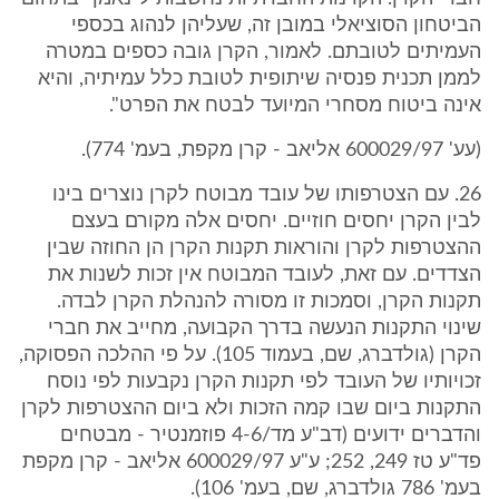
הביטחון הסוציאלי במובן זה, שעליהן לנהוג בכספי
העמיתים לטובתם. לאמור, הקרן גובה כספים במטרה
לממן תכנית פנסיה שיתופית לטובת כלל עמיתיה, והיא
אינה ביטוח מסחרי המיועד לבטח את הפרט".
(עע' 600029/97 אליאב - קרן מקפת, בעמ' 774).
26. עם הצטרפותו של עובד מבוטח לקרן נוצרים בינו
לבין הקרן יחסים חוזיים. יחסים אלה מקורם בעצם
ההצטרפות לקרן והוראות תקנות הקרן הן החוזה שבין
הצדדים. עם זאת, לעובד המבוטח אין זכות לשנות את
תקנות הקרן, וסמכות זו מסורה להנהלת הקרן לבדה.
שינוי התקנות הנעשה בדרך הקבועה, מחייב את חברי
הקרן (גולדברג, שם, בעמוד 105). על פי ההלכה הפסוקה,
זכויותיו של העובד לפי תקנות הקרן נקבעות לפי נוסח
התקנות ביום שבו קמה הזכות ולא ביום ההצטרפות לקרן
והדברים ידועים (דב"ע מד/4-6 פוזמנטיר - מבטחים
פד"ע טז 249, 252; ע"ע 600029/97 אליאב - קרן מקפת
בעמ' 786 גולדברג, שם, בעמ' 106).