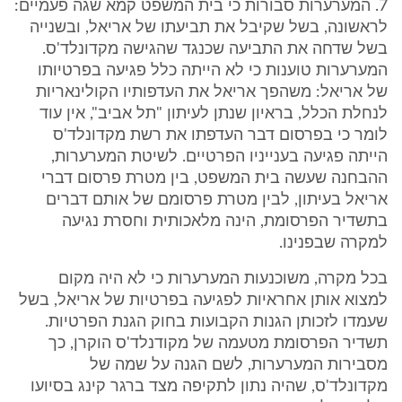
7. המערערות סבורות כי בית המשפט קמא שגה פעמיים:
לראשונה, בשל שקיבל את תביעתו של אריאל, ובשנייה
בשל שדחה את התביעה שכנגד שהגישה מקדונלד'ס.
המערערות טוענות כי לא הייתה כלל פגיעה בפרטיותו
של אריאל: משהפך אריאל את העדפותיו הקולינאריות
לנחלת הכלל, בראיון שנתן לעיתון "תל אביב", אין עוד
לומר כי בפרסום דבר העדפתו את רשת מקדונלד'ס
הייתה פגיעה בענייניו הפרטיים. לשיטת המערערות,
ההבחנה שעשה בית המשפט, בין מטרת פרסום דברי
אריאל בעיתון, לבין מטרת פרסומם של אותם דברים
בתשדיר הפרסומת, הינה מלאכותית וחסרת נגיעה
למקרה שבפנינו.
בכל מקרה, משוכנעות המערערות כי לא היה מקום
למצוא אותן אחראיות לפגיעה בפרטיות של אריאל, בשל
שעמדו לזכותן הגנות הקבועות בחוק הגנת הפרטיות.
תשדיר הפרסומת מטעמה של מקודנלד'ס הוקרן, כך
מסבירות המערערות, לשם הגנה על שמה של
מקדונלד'ס, שהיה נתון לתקיפה מצד ברגר קינג בסיועו