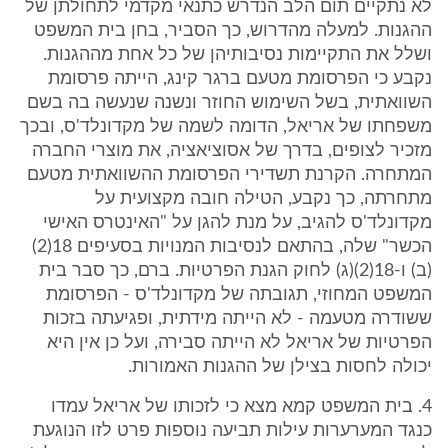
לא נתקיים תום הלב הנדרש כתנאי מקדמי לתחולתן של
ההגנות. למעלה מהדרוש, כך הסביר, בחן בית המשפט
ושלל את התקיימות נסיבותיהן של כל אחת מההגנות.
נקבע כי הפרסומת מטעם ברגר קינג, הייתה פרסומת
השוואתית, בשל השימוש החוזר ונשנה שנעשה בה בשם
משפחתו של אריאל, הדומה לשמה של מקדונלד'ס, ובכך
מזכיר לצופים, בדרך של אסוציאציה, את מוצרי החברה
המתחרה. הקרנת תשדירי הפרסומת ההשוואתית מטעם
מתחרתה, כך נקבע, הטילה חובה מקצועית על
מקדונלד'ס להגיב, על מנת להגן על "האינטרס האישי
הכשר" שלה, בהתאם לנסיבות המנויות בסעיפים 18(2)
(ב) ו-18(2)(ג) לחוק הגנת הפרטיות. ברם, כך סבר בית
המשפט המחוזי, תגובתה של מקדונלד'ס - הפרסומת
ששודרה מטעמה - לא הייתה מידתית, ופגיעתה בזכות
הפרטיות של אריאל לא הייתה סבירה, ועל כן אין היא
יכולה לחסות בצילן של ההגנות האמורות.
4. בית המשפט קמא מצא כי לזכותו של אריאל עמדו
כנגד המערערות עילות תביעה נוספות פרט לזו הנוגעת