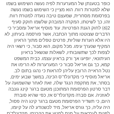
כופר בטענתן של המערערות לפיה נעשה השימוש בשמו
שלא למטרות רווח. הוא מציין כי השימוש בשמו נעשה
בפרסומת מסחרית, שמעצם טיבה נועדה למטרת רווח.
זהו, כך לשיטתו, המקרה המובהק שלשמו חוקק סעיף
2(6) לחוק הגנת הפרטיות. עוד מוסיף אריאל ומסביר כי
הדברים שצוטטו מתוך הכתבה, אשר פורסמה בעיתון, לא
היו אלא הערות שוליות, פרטים טפלים מתוך הראיון
המקיף שנערך עימו. מכל מקום, הוא סבור, כי רשאי היה
לצפות לכך שתשובותיו, לשאלות שנשאל בראיון
העיתונאי, יופיעו אך ורק בראיון עצמו. כבית המשפט
קמא, כך גם אריאל סבור כי המערערות לא הרימו את
נטל הראייה הרובץ עליהן להראות כי נהגו בתום לב.
אריאל מוסיף כי מקדונלד'ס הכינה, במשך שבוע ימים,
בסתר, את מתקפת הנגד שלה, זאת לאחר שהשמועה על
דבר סרטון הפרסומת המתוכנן מטעם ברגר קינג גונבה
לאוזניה. אם סברה מקדונלד'ס אז, כפי שהיא סוברת
היום, כי תשדיר הפרסומת מטעם ברגר קינג היה פסול,
היה עליה, כך גורס אריאל, מיד לכשנודע לה על קיומו,
לפנות לערכאות על מנת למנוע את הקרנתו. מקדונלד'ס