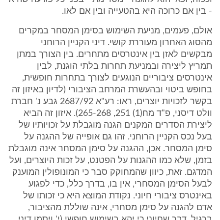
- בין אם כרוכה היא בהטעייה ובין אם לאו.
אולם, פעמים, מניעת השימוש בסימן המסחר במקרים
מהסוג האחרון מעוררת קושי. דיני הקניין הרוחני
מבקשים לאזן בין אינטרסים מתחרים. בין הצורך במתן
תמריץ ליצירה ובמניעת תחרות בלתי הוגנת, לבין
אינטרסים ציבוריים הנוגעים לצורך בתחרות חופשית,
בחופש ביטוי ובהעשרת המרחב הציבורי (לדיון באיזון זה
בקשר לזכויות יוצרים, ראו: רע"א 2687/92 גבע נ' חברת
וולט דיסני, פ"ד מח(1) 251, 265-268). איזון זה הביא
ליצירת הסדרים המקנים הגנה מוגבלת על זכויותיו של
בעל נכס הקניין הרוחני. זהו גם אופייה של ההגנה על
סימן המסחר. אכן, ההגנה על סימן המסחר אינה מוגבלת
בזמן, שלא כמו ההגנות על הפטנט, על זכות היוצרים, ועל
המדגם. זאת, כיוון שהמחוקק סבר כי המונופולין המוענק
לבעל הסימן המסחרי, אין בו, בדרך כלל, כדי לפגוע
באינטרס ציבורי חיוני. נקודת המוצא היא כי זכותו של
אדם להגנה על סימן מסחרי, אינה שוללת מהציבור,
ברגיל, דבר שחיוני כי יהא בשימוש חופשי (י' ויסמן דיני