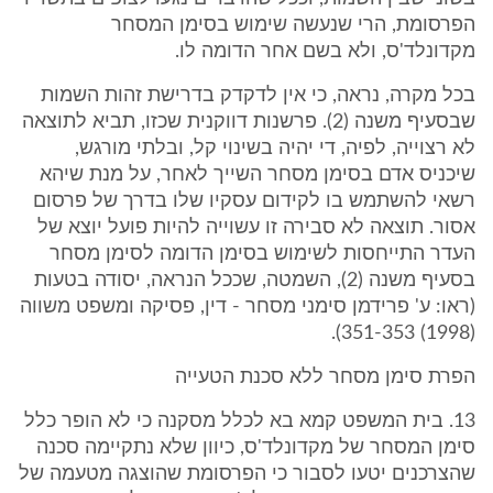
הפרסומת, הרי שנעשה שימוש בסימן המסחר
מקדונלד'ס, ולא בשם אחר הדומה לו.
בכל מקרה, נראה, כי אין לדקדק בדרישת זהות השמות
שבסעיף משנה (2). פרשנות דווקנית שכזו, תביא לתוצאה
לא רצוייה, לפיה, די יהיה בשינוי קל, ובלתי מורגש,
שיכניס אדם בסימן מסחר השייך לאחר, על מנת שיהא
רשאי להשתמש בו לקידום עסקיו שלו בדרך של פרסום
אסור. תוצאה לא סבירה זו עשוייה להיות פועל יוצא של
העדר התייחסות לשימוש בסימן הדומה לסימן מסחר
בסעיף משנה (2), השמטה, שככל הנראה, יסודה בטעות
(ראו: ע' פרידמן סימני מסחר - דין, פסיקה ומשפט משווה
(1998) 351-353).
הפרת סימן מסחר ללא סכנת הטעייה
13. בית המשפט קמא בא לכלל מסקנה כי לא הופר כלל
סימן המסחר של מקדונלד'ס, כיוון שלא נתקיימה סכנה
שהצרכנים יטעו לסבור כי הפרסומת שהוצגה מטעמה של