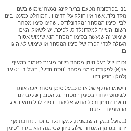
11. בפרסומת מטעם ברגר קינג, נעשה שימוש בשם
מקדונלד, אשר אין חולק על הדימיון, המוחלט כמעט, בינו
לבין סימן המסחר "מקדונלד'ס", שהינו סימן מסחר
רשום, השייך למקדונלד'ס. לפיכך, יש לשאול, האם
שימוש זה שנעשה בסימן המסחר הוא שימוש אסור,
העולה לכדי הפרה של סימן המסחר או שימוש לא הוגן
בו.
זכותו של בעל סימן מסחר רשום מוגנת כאמור בסעיף
46(א) לפקודת סימני מסחר [נוסח חדש], תשל"ב- 1972
(להלן: הפקודה):
רישומו התקף של אדם כבעל סימן מסחר יזכה אותו
לשימוש ייחודי בסימן המסחר על הטובין שלגביהם
נרשם הסימן ובכל הנוגע אליהם בכפוף לכל תנאי וסייג
הרשומים בפנקס.
(בפועל במקרה שבפנינו, למקדונלד'ס זכות נרחבת אף
יותר בסימן המסחר שלה, כיוון שסימנה הוא בגדר "סימן