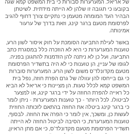
של אריאל. המערערות סבורות כי בית המשפט קמא שגה
בקובעו כי תגובה זו שלהן לא הייתה מידתית. לשיטתן
הבהיר העד המומחה מטעמן כי נתקיים צורך דחוף להגיב
לפרסומת מטעם ברגר קינג, וזאת בדרך של ערעור
אמינותה.
באשר לעילת התביעה הסומכת על חוק איסור לשון הרע,
טוענות המערערות כי היא לא הוזכרה כלל במסגרת כתב
התביעה, ועל כן לא ניתנה להן הזדמנות להתגונן בפניה.
לגופו של עניין, הן טוענות כי לא היה בתשדיר הפרסומת
מטעם מקדונלד'ס משום לשון הרע. המערערות סוברות
כי גם בייחסו להן עוולה של גרם הפרת חוזה, נפל בית
המשפט קמא לכלל טעות. הן מציינות כי אריאל לא הביא
כל ראייה להפרת החוזה על ידי ברגר קינג, או למצער
לביטולו. לכל היותר - כך טוענות המערערות - ניתן לומר
כי ברגר קינג ביטלה את החוזה בהתאם לזכותה החוזית
לעשות כן, ומשכך, אין לומר כי הפרה את החוזה. לבסוף,
טוענות המערערות, כי הסיבה לביטול החוזה לא הייתה
תשדיר הפרסומת מטעם מקדונלד'ס, כי אם מתן הראיון,