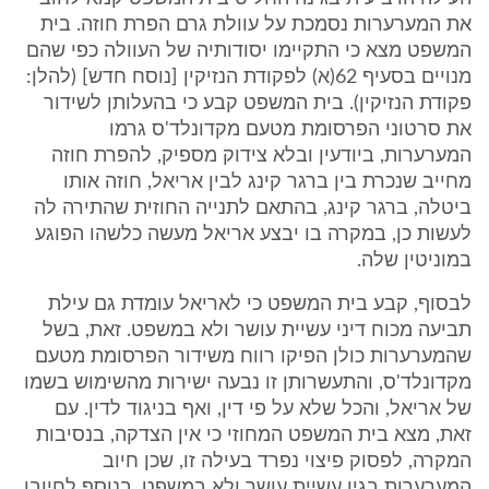
את המערערות נסמכת על עוולת גרם הפרת חוזה. בית
המשפט מצא כי התקיימו יסודותיה של העוולה כפי שהם
מנויים בסעיף 62(א) לפקודת הנזיקין [נוסח חדש] (להלן:
פקודת הנזיקין). בית המשפט קבע כי בהעלותן לשידור
את סרטוני הפרסומת מטעם מקדונלד'ס גרמו
המערערות, ביודעין ובלא צידוק מספיק, להפרת חוזה
מחייב שנכרת בין ברגר קינג לבין אריאל, חוזה אותו
ביטלה, ברגר קינג, בהתאם לתנייה החוזית שהתירה לה
לעשות כן, במקרה בו יבצע אריאל מעשה כלשהו הפוגע
במוניטין שלה.
לבסוף, קבע בית המשפט כי לאריאל עומדת גם עילת
תביעה מכוח דיני עשיית עושר ולא במשפט. זאת, בשל
שהמערערות כולן הפיקו רווח משידור הפרסומת מטעם
מקדונלד'ס, והתעשרותן זו נבעה ישירות מהשימוש בשמו
של אריאל, והכל שלא על פי דין, ואף בניגוד לדין. עם
זאת, מצא בית המשפט המחוזי כי אין הצדקה, בנסיבות
המקרה, לפסוק פיצוי נפרד בעילה זו, שכן חיוב
המערערות בגין עשיית עושר ולא במשפט, בנוסף לחיובן