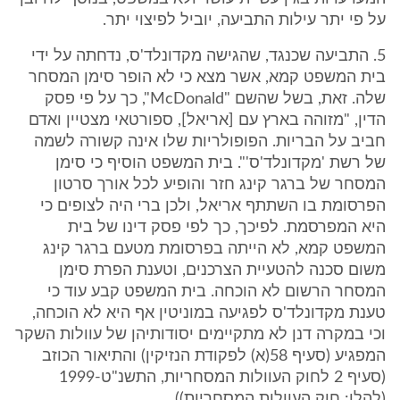
על פי יתר עילות התביעה, יוביל לפיצוי יתר.
5. התביעה שכנגד, שהגישה מקדונלד'ס, נדחתה על ידי
בית המשפט קמא, אשר מצא כי לא הופר סימן המסחר
שלה. זאת, בשל שהשם "McDonald", כך על פי פסק
הדין, "מזוהה בארץ עם [אריאל], ספורטאי מצטיין ואדם
חביב על הבריות. הפופולריות שלו אינה קשורה לשמה
של רשת 'מקדונלד'ס'". בית המשפט הוסיף כי סימן
המסחר של ברגר קינג חזר והופיע לכל אורך סרטון
הפרסומת בו השתתף אריאל, ולכן ברי היה לצופים כי
היא המפרסמת. לפיכך, כך לפי פסק דינו של בית
המשפט קמא, לא הייתה בפרסומת מטעם ברגר קינג
משום סכנה להטעיית הצרכנים, וטענת הפרת סימן
המסחר הרשום לא הוכחה. בית המשפט קבע עוד כי
טענת מקדונלד'ס לפגיעה במוניטין אף היא לא הוכחה,
וכי במקרה דנן לא מתקיימים יסודותיהן של עוולות השקר
המפגיע (סעיף 58(א) לפקודת הנזיקין) והתיאור הכוזב
(סעיף 2 לחוק העוולות המסחריות, התשנ"ט-1999
(להלן: חוק העוולות המסחריות)).