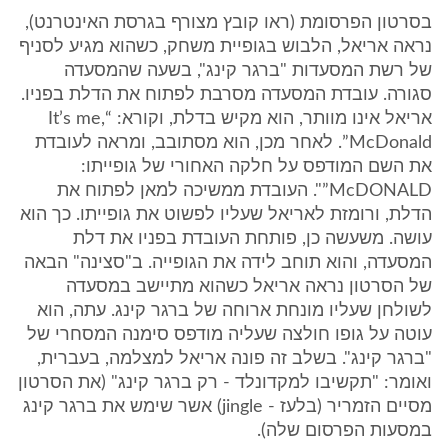
בסרטון הפרסומת (ראו קובץ מצורף בגרסת האינטרנט),
נראה אריאל, הלבוש בגופיית משחק, כשהוא מגיע לסניף
של רשת המסעדות "ברגר קינג", בשעה שהמסעדה
סגורה. עובדת המסעדה מסרבת לפתוח את הדלת בפניו.
אריאל אינו מוותר, הוא מקיש בדלת, וקורא: “It’s me,
McDonald”. לאחר מכן, הוא מסתובב, ומראה לעובדת
את השם המודפס על חלקה האחורי של גופייתו:
McDONALD”". העובדת ממשיכה למאן לפתוח את
הדלת, ורומזת לאריאל שעליו לפשוט את גופייתו. כך הוא
עושה. משעשה כן, פותחת העובדת בפניו את דלת
המסעדה, והוא תוחב לידה את הגופייה. ב"סצינה" הבאה
של הסרטון נראה אריאל כשהוא מתיישב במסעדה
לשולחן שעליו מונחת ארוחה של ברגר קינג. עתה, הוא
עוטה על גופו חולצה שעליה מודפס סימנה המסחרי של
"ברגר קינג". בשלב זה פונה אריאל למצלמה, בעברית,
ואומר: "תקשיבו למקדונלד - רק ברגר קינג" (את הסרטון
מסיים הזמריר (בלעז - jingle) אשר שימש את ברגר קינג
במסעות הפרסום שלה).