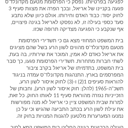
לפגיעה בפרטיותו. נפסק כי הפרסומת מטעם מקדונלד'ס
פגעה בקניינו של אריאל, ובכך הפרה את מצוות סעיף 3
לחוק יסוד: כבוד האדם וחירותו. אולם כיוון שלא נתבע
סעד כספי בעילה זו, לא נפסקו לאריאל בגינה פיצויים,
אף שנקבע כי הפגיעה מצדיקה תרופה שכזו.
בית המשפט המחוזי מצא גם כי תשדירי הפרסומת
מטעם מקדונלד'ס מהווים לשון הרע בשל שהם מציגים
את אריאל כאדם לא אמין, המוכר את שירותיו, בה בעת,
לשתי חברות מתחרות. תשדירי הפרסומת פגעו, כך סבר
בית המשפט, בתדמיתו של אריאל בקרב ציבור
המפרסמים בארץ. התנהגות מקדונלד'ס עמדה בניגוד
להוראות סעיפים 1(2) ו-(3) לחוק איסור לשון הרע,
תשכ"ה-1965 (להלן: חוק איסור לשון הרע), וחבותן של
הזכייניות נגזרה מהוראת סעיף 11 לאותו החוק. כל זאת,
למרות שבית המשפט ציין כי אריאל לא מנה מפורשות
את עילת לשון הרע בכתב התביעה שהגיש וכי על כן
נמנעו המערערות מלטעון להגנות המנויות בחוק זה.
העילה הרביעית בגינה החליט בית המשפט קמא לחוב