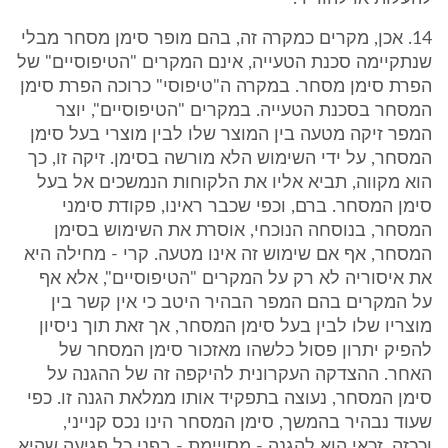
14. אכן, מקרים כמקרה זה, בהם מופר סימן מסחר מבלי
שנתקיימה סכנת הטעייה, אינם המקרים "הטיפוסיים" של
הפרת סימן מסחר. במקרה ה"טיפוסי" כרוכה הפרת סימן
המסחר בסכנת הטעייה. במקרים "הטיפוסיים", יוצר
המפר זיקה מטעה בין המוצר שלו לבין מוצרי בעל סימן
המסחר, על ידי השימוש הלא מורשה בסימן. זיקה זו, כך
הוא מקווה, תביא אליו את הלקוחות הנמשכים אל בעל
סימן המסחר. ברם, וכפי שכבר ראינו, פקודת סימני
המסחר, בנוסחה הנוכחי, אוסרת את השימוש בסימן
המסחר, אף אם שימוש זה אינו מטעה. קרי - מחילה היא
את איסוריה לא רק על המקרים "הטיפוסיים", אלא אף
על המקרים בהם המפר הבהיר היטב כי אין קשר בין
מוצריו שלו לבין בעל סימן המסחר, אך זאת תוך ניסיון
להפיק יתרון פסול כלשהו מאזכור סימן המסחר של
האחר. ההצדקה העקרונית להיקפה זה של ההגנה על
סימן המסחר, נעוצה בתפקיד אותו ממלאת הגנה זו. כפי
שעוד נבהיר בהמשך, סימן המסחר הינו נכס קנייני,
וככזה, זכאי הוא להגנה - מסויימת - בפני כל פגיעה שהיא