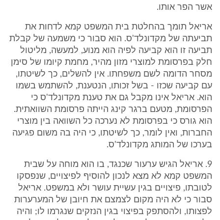
אשר הפר אותו.
אריאל תומך בהחלטת בית המשפט קמא לדחות את
תביעתה של מקדונלד'ס. הוא סבור כי משמעה של קבלת
תביעה זו הוא קביעה לפיה הוא מנוע, למעשה, מליטול
חלק בפרסומת למוצרי מזון מהיר, מחמת קיומו של סימן
מסחר הדומה לשם משפחתו. אין להשלים, כך לשיטתו,
עם קביעה שכזו - בשל זכותו, הנטענת, להשתמש בשמו
הוא. אריאל אינו מקבל גם את טענת מקדונלד'ס כי
הפרסומת, מטעם ברגר קינג הייתה פרסומת השוואתית.
הוא גורס כי בפרסומת לא נערכה כל השוואה בין מוצרי
החברות, ואין לומר, כך לשיטתו, כי היה בה משום פגיעה
בערכו של המותג מקדונלד'ס.
9. אריאל הגיש ערעור שכנגד, בו הוא מוחה על שבית
המשפט קמא לא מצא לנכון להוסיף לפיצויים, שנפסקו
לטובתו, פיצויים בגין עשיית עושר ולא במשפט. אריאל
סבור כי לא היה מקום לצמצם את חיובן של המערערות
לפצותו, ולהסתפק בפיצוי בגין הנזקים שנגרמו לו; והיה