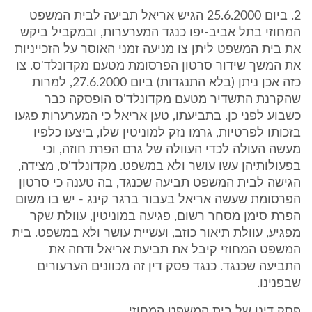
2. ביום 25.6.2000 הגיש אריאל תביעה לבית המשפט
המחוזי בתל אביב-יפו כנגד המערערות, ובמקביל ביקש
את בית המשפט ליתן צו מניעה זמני האוסר על הזכייניות
את המשך שידור סרטון הפרסומת מטעם מקדונלד'ס. צו
כזה אכן ניתן (בלא התנגדות) ביום 27.6.2000, למרות
שהקרנת התשדיר מטעם מקדונלד'ס הופסקה כבר
כשבוע לפני כן. בתביעתו, טען אריאל כי המערערות פגעו
בזכותו לפרטיות, גרמו נזק למוניטין שלו, ביצעו כלפיו
מעשה העולה לכדי העוולה של גרם הפרת חוזה, וכי
בפעולותיהן עשו עושר ולא במשפט. מקדונלד'ס, מצידה,
הגישה לבית המשפט תביעה שכנגד, בה טענה כי סרטון
הפרסומת שעשה אריאל בעבור ברגר קינג - יש בו משום
הפרת סימן מסחר רשום, פגיעה במוניטין, עוולת שקר
מפגיע, עוולת תיאור כוזב, ועשיית עושר ולא במשפט. בית
המשפט המחוזי קיבל את תביעת אריאל ודחה את
התביעה שכנגד. כנגד פסק דין זה מכוונים הערעורים
שבפנינו.
פסק דינו של בית המשפט המחוזי