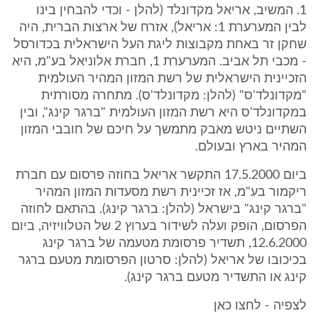
1. המשיב, אריאל מקדונלד (להלן - וכדי להבחין בינו
לבין המערערת 1: אריאל), אזרח של ארצות הברית, היה
שחקן זר באחת מקבוצות ליגת העל הישראלית בכדורסל
- מכבי תל אביב. המערערת 1, חברת אלוניאל בע"מ, היא
הזכיינית הישראלית של רשת המזון המהיר העולמית
"מקדונלד'ס" (להלן: מקדונלד'ס). מתחרה מסורתית
במקדונלד'ס היא רשת המזון העולמית "ברגר קינג", ובין
השתיים ניטש מאבק מתמשך על חיכם של חובבי המזון
המהיר בארץ ובעולם.
ביום 17.5.2000 התקשר אריאל בחוזה פרסום עם חברת
ריקמור בע"מ, אז זכיינית רשת מסעדות המזון המהיר
"ברגר קינג" בישראל (להלן: ברגר קינג). בהתאם לחוזה
הפרסום, הופק ועלה לשידור בערוץ 2 של הטלוויזיה, ביום
12.6.2000, תשדיר פרסומת מטעמה של ברגר קינג
בכיכובו של אריאל (להלן: סרטון הפרסומת מטעם ברגר
קינג או התשדיר מטעם ברגר קינג).
לצפיה - לחצו כאן