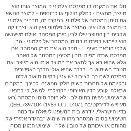
טלו את המקרה בו מפרסם אלמוני כי המוצר אותו הוא
מייצר, מתאים - כחלק חילוף או כתוספת - למוצר הנושא
את סימן המסחר של פלמוני. במקרה זה, מבהיר אלמוני
כי המוצר שלו אינו המוצר של פלמוני ואין הוא יוצר זיקה
שקרית בין המוצר שלו לבין סימן המסחר. אולם משעושה
הוא שימוש בפרסום בסימן המסחר של פלמוני - הרי
שלפי הוראת סעיף 1 - מפר הוא את סימן המסחר. אכן,
מפרסם שכזה מפיק יתרון מסימן המסחר של האחר.
אלא שהוא בא אך לתאר את המוצר אותו הוא מייצר ואת
מטרת השימוש בו, בדרך שהיא אולי הדרך האפשרית
היחידה לשם כך. לציבור יש עניין בקיום תיאור שכזה
ובקיומה של תחרות בשוק חלקי המשנה. לפיכך, במקרים
שכאלה, קובע הדין האירופי הקהילתי, למשל, כי בתנאי
שהשימוש נעשה בתום לב - לא הופר סימן המסחר (ראו
סעיף 6 לדירקטיבה EEC/89/104 (1989 O. J. L40/1)).
בדין הישראלי, יידרש בית המשפט לשאלה עד כמה
השימוש בסימן המסחר מהווה שימוש "בהגדר אמיתי של
מהותם או איכותם של טובין שלו" - שימוש המוגן מכוח