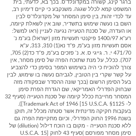
ברגר קינג, קשורה במקדונלד'ס. בכך בא, לדעתי, בית
המשפט קמא לכלל שגגה. משנקבע כי קיים דימיון רב,
עד לכדי זהות, בין סימן המסחר של מקדונלד'ס לבין
השם בו נעשה שימוש בתשדיר, שוב אין לשאלת קיומה,
או העדרה, של סכנת הטעייה נגיעה לעניין (ראו למשל:
רע"א 1400/97 פיקנטי תעשיות מזון (ישראל) בע"מ נ'
אסם תעשיות מזון בע"מ, פ"ד נא(1) 310, 313, ע"א
471/70 י. ר. גייגי ס. א. נ' פזכים בע"מ, פ"ד כד(2) 705,
707). ככלל, על מנת שתוכח הפרה של סימן מסחר, אין
צורך להוכיח כי היה בשימוש המפר בסימן כדי להצביע
על קשר שקרי בין הטובין, לגביהם נעשה בו שימוש, לבין
בעל הסימן הרשום (בכך שונה ההסדר שבפקודה מזה
שבחוק הפדרלי האמריקאי, שם הגדרת הפרת סימן
המסחר מחייבת ככלל קיומה של סכנת הטעייה (סעיף 32
ל- Trademark Act of 1946 [15 U.S.C.A. §1125]).
בעקבות חקיקה מדינתית אשר סטתה מכלל זה, תוקן
בשנת 1996 החוק הפדרלי, וכיום מתקיימת הפרה גם
ללא סכנת הטעייה - מקום בו הוכח דילול (dilution) של
סימן מסחר מפורסם )סעיף 43 לחוק [15 U.S.C.A.