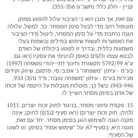
קניין - חלק כללי (תשנ"ג) 355-356).
עם זאת, אך מובן הוא כי הציבור עלול להפגע ממתן
מונופול רחב מדי לבעל סימן המסחר. כך, למשל, עלולה
הגנה נרחבת מדי על סימן המסחר, ליטול מידי הציבור
את האפשרות לעשות שימוש במילים ובשמות בעלי
משמעות כללית, ובדרך זו לפגוע ביכולתו של האדם
לבטא עצמו ולקדם באופן לגיטימי את עסקיו (ראו גם:
ע"א 5792/99 תקשורת וחינוך דתי-יהודי משפחה (1997)
בע"מ - עיתון "משפחה" נ' אס.בי.סי. פרסום, שיווק וקידום
מכירות בע"מ - עיתון "משפחה טובה", פ"ד נה(3) 933,
943-946). בשל כך, מוטלות מגבלות על היקפה של זכותו
של אדם בסימן מסחר השייך לו.
15. פקודת סימני מסחר, בניגוד לחוק זכות יוצרים, 1911
(להלן: חוק זכות יוצרים) (ראו סעיף 2(1)(I) לחוק), אינה
מקנה הגנה לשימוש הוגן בסימן מסחר. יחד עם זאת,
מגנה היא, בסעיף 47, על "שימוש אמת" בסימן. וזו לשונו
של הסעיף: