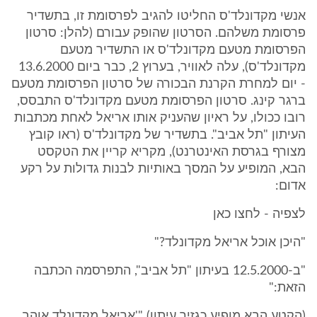
אנשי מקדונלד'ס החליטו להגיב לפרסומת זו, בתשדיר
פרסומת משלהם. הסרטון שהופק עבורם (להלן: סרטון
הפרסומת מטעם מקדונלד'ס או התשדיר מטעם
מקדונלד'ס), עלה לאוויר, בערוץ 2, כבר ביום 13.6.2000
- יום למחרת הקרנת הבכורה של סרטון הפרסומת מטעם
ברגר קינג. סרטון הפרסומת מטעם מקדונלד'ס התבסס,
רובו ככולו, על ראיון שהעניק אותו אריאל לאחת מכתבות
העיתון "תל אביב". בתשדיר של מקדונלד'ס (ראו קובץ
מצורף בגרסת האינטרנט), מקריא קריין את הטקסט
הבא, המופיע על המסך באותיות לבנות גדולות על רקע
אדום:
לצפיה - לחצו כאן
"היכן אוכל אריאל מקדונלד?"
"ב-12.5.2000 בעיתון "תל אביב", התפרסמה הכתבה
הזאת:"
(הקטע הבא מופיע כגזיר עיתון) "'אריאל מקדונלד אוהב