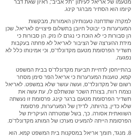
מטעמו של אריאל לעיתון "תל אביב", ראיון שאת דבר
קיומו הוא הסתיר מברגר קינג.
למקרה שתדחנה טענותיהן האמורות, מבקשות
המערערות כי יבוטל חיובן בתשלום פיצויים לאריאל, שכן
הן סבורות כי לא הוכח כי נגרם לו נזק. הן סבורות כי
מידת ההערצה של הציבור לאריאל לא פחתה בעקבות
תשדיר הפרסומת מטעם מקדונלד'ס, וכי אמינותו כלל לא
נפגעה.
בהתייחסן לדחיית תביעת מקדונלד'ס בבית המשפט
קמא, טוענות המערערות כי אריאל הפר סימן מסחר
רשום של מקדונלד'ס, ועשה עושר שלא במשפט. לאריאל
נצמח רווח, בצורת השכר שנשתלם לו, עת עשה את
תשדיר הפרסומת מטעם ברגר קינג. פרסומת זו נעשתה
שלא כדין, בהיותה, לדידן של המערערות, פרסומת
השוואתית אסורה. כך, בשל שמטרתה העיקרית של
הפרסומת הייתה להמעיט מערכו של המותג מקדונלד'ס.
8. מנגד, תומך אריאל במסקנות בית המשפט קמא. הוא