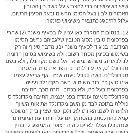
שיש בשימוש זה כדי להצביע על קשר בין הטובין
האמורים לבין בעל הסימן הרשום ובעל הסימן הרשום,
עלול להיפגע כתוצאה משימוש כאמור;
12. בנסיבות המקרה כאן עניין לו בסעיף משנה (2) שהרי
בפרסומת טובין מסוג הטובין שלגביהם נרשם הסימן,
המדובר. בניגוד לסעיף משנה (1), מדבר סעיף זה רק
בשימוש בסימן מסחר רשום, ולא בשימוש בסימן הדומה
לו. לכאורה, משהשתמש אריאל בשם מקדונלד, ולא בשם
מקדונלד'ס, אין עוד לומר כי הפר את סימן המסחר
מקדונלד'ס. קשה לקבל טענה שכזו, ואף אריאל עצמו
אינו טוען כך. רוב השימוש בשם מקדונלד נעשה
בפרסומת בעל פה, ולא בכתב. יתרה מכך, התיבה
מקדונלד'ס אינה עומדת בפני עצמה. התיבה מקדונלד'ס
כוללת בתוכה לבד מן השם מקדונלד את אות השיוך
הלועזית לשם. הא ותו לא. ולכן, כפי שציין בית המשפט
קמא בהחלטתו, בהסתמך גם על חוות דעת המומחים
שנתקבלו אצלו, לא יכול היה הצופה הממוצע להבחין
בשוני שבין השמות, וככל שהדברים נגעו לצופים בתשדיר