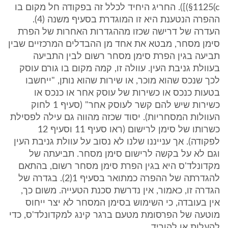
§1125(c)]). החריג היחיד לכלל זה בפקודה חל מקום בו
ההפרה הנטענת היא זו המוגדרת בסעיף משנה (4).
העדרה של דרישה שכזו מההגדרות האחרות של הפרת
סימן מסחר, מבטא את אחד מן ההבדלים המרכזיים שבין
תביעה בגין הפרת סימן מסחר רשום לבין התביעה
בעוולת גניבת העין. עוולה זו, קמה מקום בו גורם עוסק
לכך שנכס שהוא מוכר, או שירות שהוא נותן, "ייחשבו
בטעות כנכס או כשירות של עוסק אחר או כנכס או
כשירות שיש להם קשר לעוסק אחר" (סעיף 1 לחוק
העוולות המסחריות). יסוד שכזה מהווה גם עילה לפסילת
כשרותו של סימן לרישום (ראו סעיף 11 וסעיף 12
לפקודה). אך ענייננו שלנו לא נסוב על עוולת גניבת העין
וגם לא על בקשה לרישום סימן מסחר. תביעתה של
מקדונלד'ס היא בגין הפרת סימן מסחר רשום, בהתאם
להגדרתה של ההפרה כמתואר בסעיף 1(2). בגדרה של
הגדרה זו, כאמור, אין נדרשת סכנת הטעייה. משום כך,
אין בעובדה, כי השימוש בסימן המסחר לא יצר ייחוס
מוטעה של הפרסומת מטעם ברגר קינג למקדונלד'ס, כדי
להעלות או להוריד.