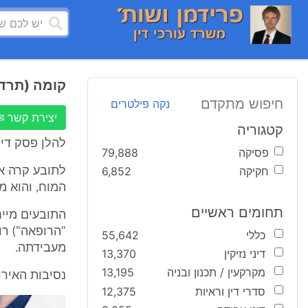
קומה (תרדמ
חיפוש מתקדם
נקה פילטרים
יצירת קשר ✉
קטגוריה
להלן פסק די
פסיקה
79,888
חקיקה
6,852
המוח, והוא מצוי ב
תחומים ראשיים
התובעים מייח
"הרופאה") רו
כללי
55,642
מעבידתה.
דיני נזיקין
13,370
מקרקעין / תכנון ובניה
13,195
נסיבות האירו
סדרי דין וראיות
12,375