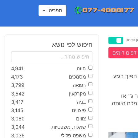
תפריט
ן טקסט
חיפוש לפי נושא
דפים דומים
חוזה
4,941
מסמכים
4,173
ו נזק בלתי הפיך בגזע
רפואה
3,799
מקרקעין
3,542
ג'" או
בניה
3,417
מכח היותה
פיצויים
3,145
צווים
3,080
שאלות משפטיות
3,044
משפט פלילי
3,036