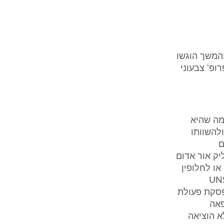
בהמשך הוגשו
ופ' צבעוני
מה שהיא
וא: א.ק.ג נוסף ולהשוותו
ם
ק אור אדום
או לחלופין
י"ח באבחנה של UNSTABLE
 הפסקת פעולת
פאה
 הוציאה