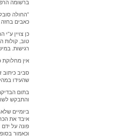
ברשומה הרפואית (נ/
כאבים בחזה 
טוב, קולות הל
רגישות. במי
אין מחלוקת כי ב
שהעידו במהל
בתום הבדיקה 
והתבקש לשוב
איבד את הכרת
פונה על ידם 
וכאמור בסופו