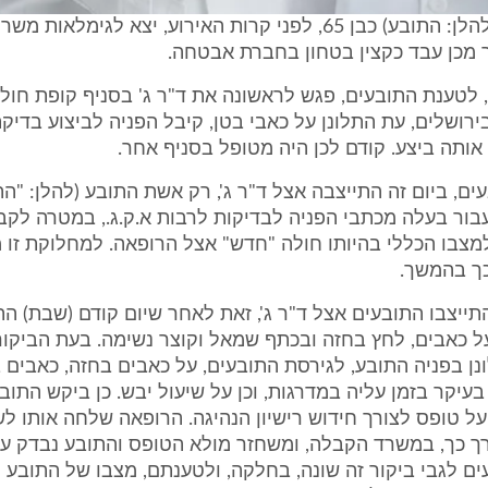
1. התובע 1 (להלן: התובע) כבן 65, לפני קרות האירוע, יצא לגימ
 מכן עבד כקצין בטחון בחברת אבטחה.
ביום 16.2.01, לטענת התובעים, פגש לראשונה את ד"ר ג' בסניף קופת חו
בירושלים, עת התלונן על כאבי בטן, קיבל הפניה לביצוע בדיק
אותה ביצע. קודם לכן היה מטופל בסניף אחר.
ם, ביום זה התייצבה אצל ד"ר ג', רק אשת התובע (להלן: "הת
ור בעלה מכתבי הפניה לבדיקות לרבות א.ק.ג., במטרה לקב
למצבו הכללי בהיותו חולה "חדש" אצל הרופאה. למחלוקת זו
כך בהמשך.
ום 1.4.01 התייצבו התובעים אצל ד"ר ג', זאת לאחר שיום קודם (שבת) 
ל כאבים, לחץ בחזה ובכתף שמאל וקוצר נשימה. בעת הביקור
ן בפניה התובע, לגירסת התובעים, על כאבים בחזה, כאבים 
בעיקר בזמן עליה במדרגות, וכן על שיעול יבש. כן ביקש התו
 טופס לצורך חידוש רישיון הנהיגה. הרופאה שלחה אותו ל
ך כך, במשרד הקבלה, ומשחזר מולא הטופס והתובע נבדק על י
ם לגבי ביקור זה שונה, בחלקה, ולטענתם, מצבו של התובע