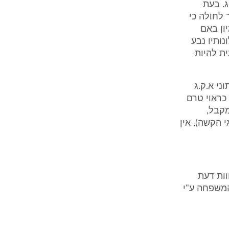
ג. בעת
 לחולה כי
ון באם
נותיו נבע
ת להיות
ני א.ק.ג
כראוי טרם
קבל,
 הקשה), אין
וות דעת
 המשפחה ע"י