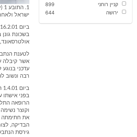
קניין רוחני
899
ירושה
644
ישראל ולאחר
בשכונת גונן 
אולטרסאונד, 
לטענת הנתבעי
אשר קיבלה עב
עדכני בנוגע 
רבה ונשוב ל
בי
בפני אישתו ע
הרופאה התלונ
וקוצר נשימה 
את חתימתה על
הבדיקה, לצור
גירסת הנתבעי