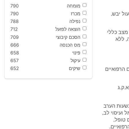
מומחה
790
מכרז
790
 כמה שנים. 3 ימים יש שיעול יבש,
נפילה
788
הוצאה לפועל
712
 היה תקין, לחץ דם 130/70, דופק 78 סדיר, מצב כללי
הסכם קיבוצי
709
ה, ללא
מס הכנסה
666
פינוי
658
עיקול
657
שיקים
652
מומחים הרפואיים
.ק.ג
אחר מכן הלך לעבודתו, אולם עדיין חש בכאבים, וביום 3.4.01 בשעות הערב
 ועיסוי לב,
 טופל,
רפואיים.