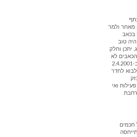
כתף
 מאחר ולמר
 בכאב
היה טוב
 יתכן וחלק
 הכאבים לא
היו ממצא בולט. מר אשכנזי פיתח כנראה אוטם לא גדול (לפי בדיקת אקו) ב-2.4.2001
לבוא לחדר
זק
עילות ואי
רחבת
 חכמים
תייחסה