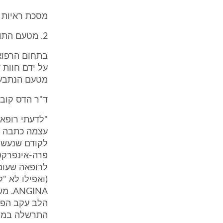
מסכת ראיות 
2. מטעם התובעים הוגש תצהיר התובעת וזו נחקרה עליו בבית המשפט.
בתחום הרפואי
על ידם חוות 
מטעם הנתבעי
ד"ר הדס קובע
"לדעתי רופא
לקודם שנעשה 
פרה-אינפרקט
לרופאה שעומד
GINA
הלב עקב הפרע
התרשלה במיו