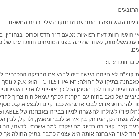
התובעים
 הוגשו חוות דעת רפואיות מטעם ד"ר הדס ופרופ' בנחורין. 
דעת משלימות, לאחר שהיתה בפני המומחים חוות דעתו של פר
ם.
 בחוות דעתו:
ת קופ"ח לא הייתה רגישה דיה לבצע את הבדיקה ההכרחית ל
עצמה כתבה כאבחנה בתיקו של החולה: "CHEST PAIN" וה
שבועיים קודם לכן. הסימן הכל כך אופייני לכאבים אנגינוטיי
יביים של כאב בחזה עם הקרנה לכתף שמאל היה צריך להדלי
 להתרחש ארוע לבבי או שהוא כבר קיים ולבצע א.ק.ג. נוסף 
(ואפילו לא "לחלופין") לשולחו להשגחה למיון בב
AN. משלא עשתה כן, המרחק בין אירוע לבבי ומאמץ, ולו קל, לבין
ת קצב, קצר וזה בדיוק מה שקרה למר אשכנזי. לדעתי, הרו
חד לאור האבחנה אותה היא עצמה כתבה בתיק החולה אך לא