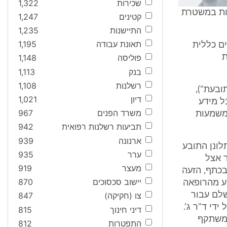
שכירות
1,322
לאות משרות במשטרת
קטינים
1,247
התיישנות
1,235
תאונת עבודה
1,195
לים כללית
ת
פוליסה
1,148
בנק
1,113
רשלנות
1,108
ובעת"),
דיון
1,021
ל מידע
משרד הפנים
967
 משמעות
תביעות רשלנות רפואית
942
ארנונה
939
התלונן התובע
ערר
935
 אצל
מעצר
919
בכתף, הזעה
יישוב סכסוכים
870
בע מהרופאה
שלם עבור
צו (חקיקה)
847
די ד"ר ג'.
דיני חינוך
815
 משתקף
התפטרות
812