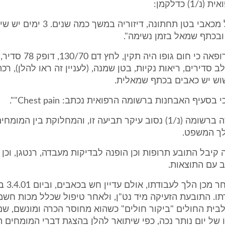
1) כדלקמן:
"החולה סובל מכאבי בטן תחתונה, דיזוריה במשך
ובכתף שמאל בזמן נשימה".
כן צויין ע"י הרופאה כי חום גופו
ב סדירים, ריאות נקיות, בטן שמנה, (לעניין זה ראו להלן), רכ
שוש יש כאבים בכתף שמאלית.
סעיף האבחנות ברשומה הרפואית נכתב: Chest pain"".
סביב כיתוב זה ברשומה (נ/1) נסוב עיקר תביעה זו, והמחלוקת בין ה
ך המשפט.
קיבל התובע תרופות וכן הופנה לבדיקות מעבדה, רנטגן, וכן א
 עם התוצאות.
ביומיים של
ו. התובעת הזעיקה מיד נט"ן, ולאחר טיפול שכלל מכות חשמל
לבית החולים "ביקור חולים" כשהוא מחוסר הכרה ומונשם, שם
 של יום נותר נכה, כפי שיתואר להלן בהצגת דברי המומחים ה