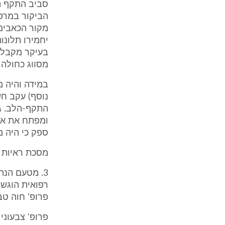
סביב התקף הל
הביקור במרפא
מקור הכאבים 
יחמירו תלונו
בעיקר מקבלת
מסווג כחולה
במידה והיה מו
נוסף) עקב חש
התקף-הלב. ג
ומפתח את אות
ספק כי היה מט
מסכת ראיות 
3. מטעם הנת
רפואית הוגשה
פרופ' חוה טבנ
פרופ' צבעוני