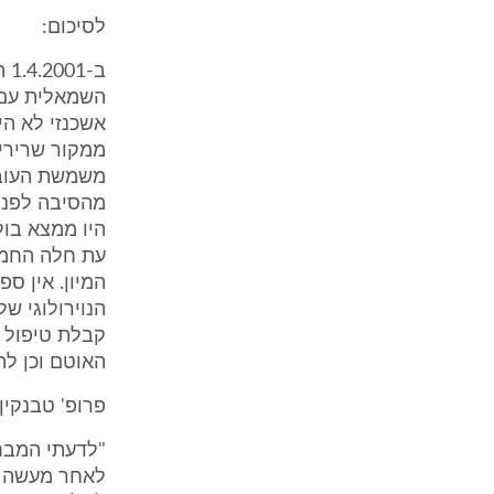
לסיכום:
ב-
השמאלית עם 
אשכנזי לא הי
ממקור שרירי 
משמשת העובד
מהסיבה לפניי
עת חלה החמרה
המיון. אין ס
הנוירולוגי ש
קבלת טיפול 
האוטם וכן ל
פרופ' טבנקי
"לדעתי המבחן
לאחר מעשה א