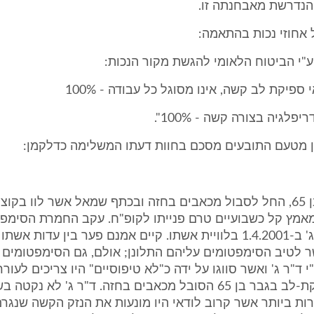
נדרשת מאבחנתה זו.
 אחוזי נכות בהתאמה:
ין מטעם התובעים מסכם בחוות דעתו המשלימה כדלקמן:
מר אשכנזי, בן 65, החל לסבול מכאבים בחזה ובכתף שמאל אשר לוו בק
מאמץ קל כשבועיים טרם פנייתו לקופ"ח. עקב החמרת הסימפ
לבדיקת ד"ר ג' ב-1.4.2001 בלוויית אשתו. קיים אמנם פער בין עדות א
 לטיב הסימפטומים עליהם התלונן; אולם, גם הסימפטומים 
 ד"ר ג' ואשר סווגו על ידה כ"לא טיפוסיים" היו צריכים לעור
תסמונת תעוקת-לב בגבר בן 65 הסובל מכאבים בחזה. ד"ר ג' לא נ
ות ביותר אשר קרוב לודאי היו מונעות את הנזק הקשה שנגר