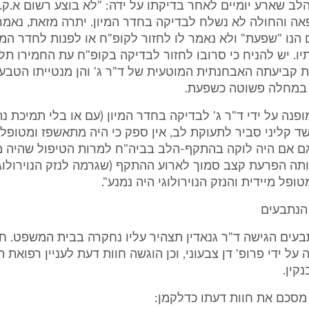
ב שארע יומיים לאחר בדיקתו על ידה: "לא בוצע רשום א.ק.
ה והחולה לא נשלח לבדיקה בחדר המיון. יתרה מזאת, נאמר
הנו "שפעת" ולא נאמר לו לחזור לקופ"ח או לפנות לחדר המי
תיו. יש להניח כי סרובו לחזור לבדיקה בקופ"ח עת החמירו תלו
 קביעתה האבחנתית המוטעית של ד"ר ג' והן מנטייתו הטבעי
 במחלה פשוטה כשפעת.
פנה על ידי ד"ר ג' לבדיקה בחדר המיון (עם או בלי תמיכת נתו
ד קליני סביר לתעוקת לב, אין ספק כי היה מתאשפז ומטופל 
ם אם היה לוקה בהתקף-הלב בביה"ח למרות הטיפול שהיה מ
ה הפרעת קצב סמוך לארוע ההתקף (שגרמה לנזק הנוירולוגי
ופל מיידית והנזק הנוירולוגי היה נמנע".
הנתבעים
בעים הגישה ד"ר גנאדין תצהיר עליו נחקרה בבית המשפט. ח
 על ידי פרופ' דן צבעוני, וכן הוגשה חוות דעת לעניין רפואת
קין.
 מסכם את חוות דעתו כדלקמן: