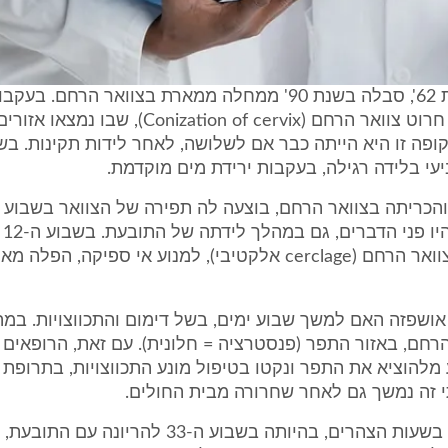
2. האם, ילידת 62', סבלה בשנת 90' ממחלה ממארת בצוואר הרחם.
נותחה ונכרת חרוט צוואר הרחם (Conization of cervix), שבו
עי בלידה רגילה, בעקבות ירידת מים מוקדמת.
ההריו
התפירה של צוואר הרחם (cerclage אלקטיבי), למנוע אי ספיקה, ה
שבוע ה-24 אושפזה האם למשך שבוע ימים, בשל דימום והתכווצויות. במ
רחם, באזור התפר (פנסטרציה = חלונית). עם זאת, הרופאים
מלהוציא את התפר ונקטו בטיפול מונע התכווצויות, בתרופת ר
י זה נמשך גם לאחר שחרורה מבית החולים.
ביום 27.4.93 בשעות הצהרים, בהיותה בשבוע ה-33 להריונ