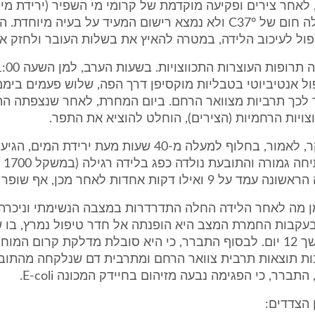
לאחר צירים ופקיעה מוקדמת של קרומי מי השפיר (ירידת מים
קבלתה היה לה חום של °C37 ולא נמצא רישום המעיד על בעיה מיוח
ול לעיכוב הלידה, במטרה להאיץ את בשלות העובר ולחזק את 
ל אנטיביוטי בטבליות מוקסיפן דרך הפה, שלוש פעמים ביממה
 לכך תרביות מצוואר הרחם. ביום המחרת, לאחר שנצפתה ה
ויות הרחמיות (הצירים), הוחלט להוציא את התפר.
למחרת בבוקר, לאמור, בחלוף למעלה מ-40 שעות מעת ירידת המי
למצב ש
ואילו דקות אחדות לאחר מכן, אף שופר ל-10.
ן מה לאחר הלידה החלה התדרדרות במצבה הנשימתי וניכרה 
. בעקבות החמרת המצב היא הופנתה אל חדר טיפול נמרץ, בו
בהנשמה במשך 12 יום. לבסוף התברר, כי היא סובלת מדלקת קרום המ
ות תוצאות תרבית צוואר הרחם ומתרבית דם שנלקחה מהתוב
תברר, כי הפגימה נבעה מזיהום בחיידק המכונה E-coli.
 הצדדים: