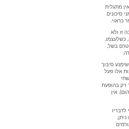
אין מתגלית
י סיכונים
 כראוי.
 זו ולא
פר מהווה, כשלעצמו,
ר העובר טרם בשל,
ה.
שימנע סיבוך
לוקים פגים לפני השבוע ה34-. בנסיבות אלו פעל
שתי
 רק בהופעת
ם). אין
 לדבריו
ניתן,
ורמים