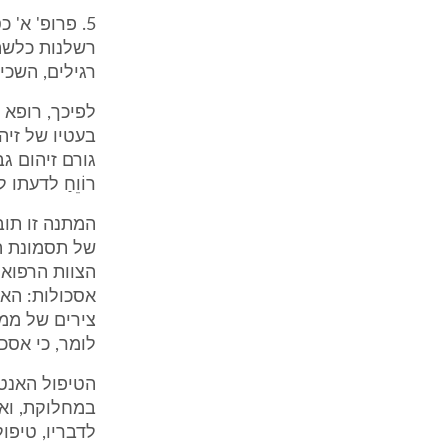
5. פרופ' א'
רשלנות כלשהי
רגילים, השכי
לפיכך, רופא 
רוֹוֵחַ לדעתו
המתנה זו תוב
הצוות הרפואי
אסכולות: הא
צירים של ממש
לומר, כי אסכ
הטיפול האנטי
במחלוקת, ואף
לדבריו, טיפול