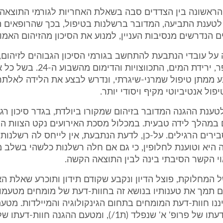
 הראשונה בין הצדדים סבה בשאלת האחריות לגורמי התוצאה
לטענת התביעה, המדובר ברשלנות בטיפול, בכך שהרופאים 
 הנדרשים מנסיבות העניין, למנוע את הסיכון מהזיהום האמור
על עובדי הנתבעת להתחשב בגורמי הסיכון הגבוהים לזיהום, ד
המצאות התפר, ירידת המים, התכווצויות והדי
 ממתן טיפול שמרני-שיגרתי, ונדרש לבצע את הלידה לאלתר
פול אנטיביוטי מקיף ויסודי יותר.
טענת ההגנה המדובר בזיהום שמקורו ביולדת, בגדר סיכון רגי
ם במהלך לידה טבעית. במכלול מסכת האירועים נקט הצוות הר
רים הרגילים. על-כן, לדעת הנתבעת, אין לייחס לה רשלנות 
 היא וטוענת לחלופין, כי גם אם חלה רשלנות כלשהי בשלב מ
י הקשר הסיבתי בינה לבין התוצאה הקשה.
 המחלוקת, פוצל הדיון ונקבע שקודם תידון ותוכרע שאלת הא
 תמך את טענותיו בנושא זה בחוות-דעת של מומחים מטעמו.
ננו חוות-דעת המומחים בתחום הגינקולוגיה והמיילדות. מטע
הוגשה חוות-דעתו של פרופ' א' שנפלד (ת1/), ומטעם ההגנה חוות