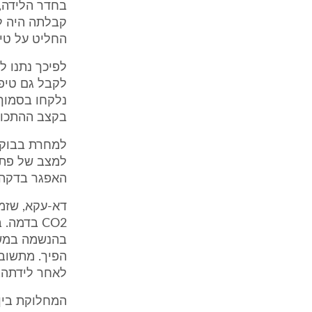
בחדר הלידה, 
החליט על טיפ
לקבל גם טיפו
נלקחו בסמוך
בקצב ההתכווצ
האפגר בדקה הראשונה עמד על 9 
דא-עקא, שזמ
CO2 בדמה
הפיך. מתשוב
לאחר לידתה, ה
המחלוקת בין