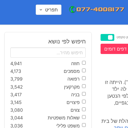
תפריט
ן טקסט
חיפוש לפי נושא
דפים דומים
חוזה
4,941
מסמכים
4,173
רפואה
3,799
' 1 (להלן: "התובעת"). הייתה זו
מקרקעין
3,542
ן נולד לה ילד
בניה
3,417
כאשר לפי הנטען
פיצויים
3,145
בגפיים,
צווים
3,080
שאלות משפטיות
3,044
הלת של בית
משפט פלילי
3,036