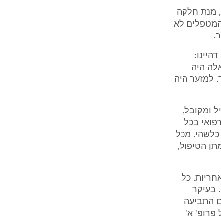
, מנת חלקה
המטפלים לא
.
היינו:
מום מהשבוע ה-24. בשל כל אלה היה
. למזער היה
ל ומקובל,
פואי בכל
כלשהי. מכל
תן הטיפול,
חריות. כל
 בעיקר
ם התביעה
-דעתו של פרופ' א'