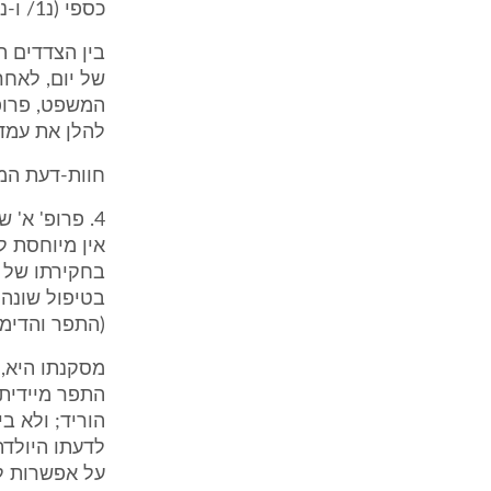
כספי (נ1/ ו-נ2/).
בין הצדדים ה
של יום, לאחר
להלן את עמד
חוות-דעת המו
בטיפול שונה 
(התפר והדימו
מסקנתו היא, 
הוריד; ולא ב
לדעתו היולדת
על אפשרות לרק