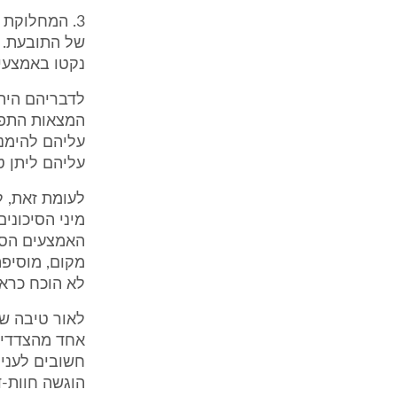
3. המחלוקת
של התובעת. 
נקטו באמצעים
לדבריהם היה 
עליהם להימנע
עליהם ליתן טי
לעומת זאת, ל
מיני הסיכוני
האמצעים הסבי
מקום, מוסיפה
לא הוכח כראו
לאור טיבה של
אחד מהצדדים
חשובים לעניי