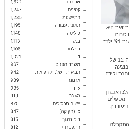
שכירות
1,322
קטינים
1,247
התיישנות
1,235
תאונת עבודה
1,195
 בעקבות זאת היא
פוליסה
1,148
 נמצאו אזורים טרום
בנק
1,113
סרטניים. בתקופה זו היא הייתה כבר אם לשלושה, לאחר לידות תקינות. בשנת 91' ילדה
רשלנות
1,108
דיון
1,021
בשל הניתוח והכריתה בצוואר הרחם, בוצעה לה תפירה של הצוואר בשבוע ה-12 של
משרד הפנים
967
ן. אלה היו פני הדברים, גם במהלך לידתה של התובעת. בשבוע ה-12 בוצעה
תביעות רשלנות רפואית
942
פלה מאוחרת ולידה
ארנונה
939
ערר
935
הלכו אובחן
מעצר
919
 המטפלים
יישוב סכסוכים
870
יטודרין.
צו (חקיקה)
847
דיני חינוך
815
ה עם התובעת, התקבלה
התפטרות
812