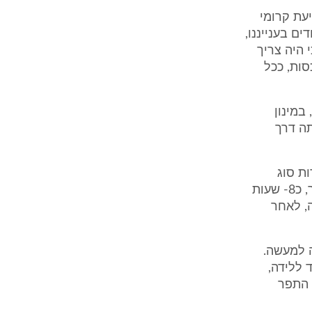
עת קרומי
סיכון המיוחדים בענייננו,
 היה צריך
סות, ככל
במינון
ה דרך
ת סוג
הזיהום. בהקשר לאמור הוסיף והעיר, כי תרבית צוואר הרחם נלקחה באיחור, כ8- שעות
, לאחר
ה למעשה.
 ללידה,
 התפר