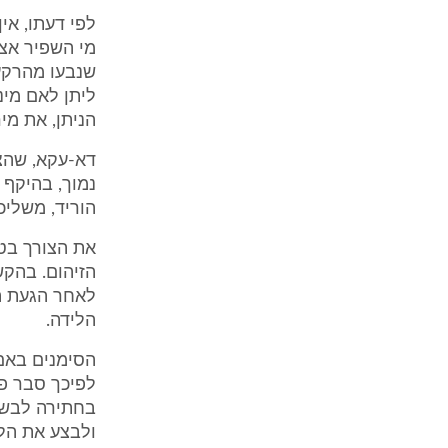
לפי דעתו, אי
שנבעו מהרקע 
ליתן לאם מינ
הניתן, את מיר
דא-עקא, שהצו
נמוך, בהיקף
הוריד, משליכ
את הצורך בטו
לאחר הגעת ה
הלידה.
הסימנים באם 
לפיכך סבר פר
בחתירה לבשלו
ולבצע את הלי