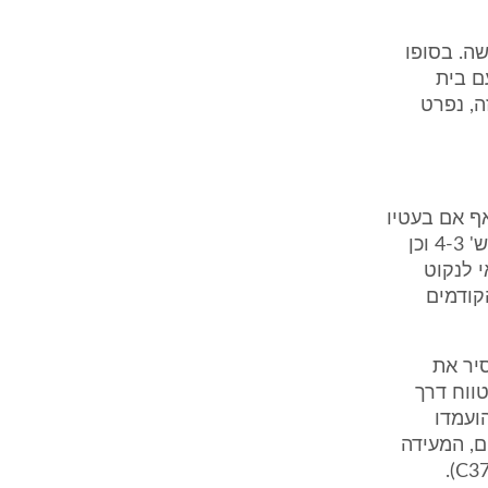
שה. בסופו
ם בית
מחה זה, נפרט
לד רואה את תחילת גורם הסיכון באירוע מן השבוע ה24-, אף אם בעטיו
אין מיוחסת לנתבעת אחריות כלשהי (ראו הצהרת בא-כוח התובעים, עמ' 5 ש' 4-3 וכן
ות הרפואי לנקוט
קודמים
סיר את
י רחב טווח דרך
ועמדו
ם, המעידה