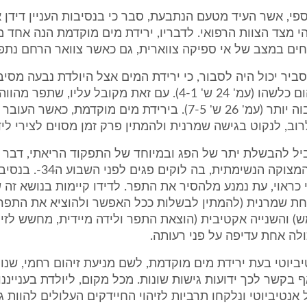
 כספי, אשר העיד מטעם הנתבעת, סבר כי בנסיבות העניין דידן 
 מצד הצוות הרפואי. לדבריו, ירידת מים מוקדמת הנה אחד מנ
חים במצב של אי ספיקה צווארית, גם כאשר צוואר הרחם נתפר
סביר יכול היה לסבור, כי ירידת המים אצל היולדת נבעה מסיבה
בעטיו של זיהום כלשהו (עמ' 24 ש' 4-1). עם זאת מקובל עליו, שת
גורם זיהום גבוה יותר (עמ' 26 ש' 7-5). בירידת מים מוקדמת, כאש
 לרוב, לנקוט בגישה שמרנית ולהמתין פרק זמן מסוים לצירי ליד
יל להבשלת יתר של הפג ובמיוחד של התפקוד הריאתי, דבר 
של תסמונת המצוקה הנשימתית, בה 
 כראוי, עת נמנע מלהסיר את התפר. לדידו קיימות בנושא זה 
חת שמרנית (להמתין לבשלות ככל האפשר ולהוציא את התפר
) והשנייה אקטיבית (הוצאת התפר ולידה מיידית, מחשש לזיהו
ולה אחת עדיפה על פני רעותה.
ביוטי בעת ירידת מים מוקדמת, לשם מניעת זיהום רחמי, שנוי
 בקשר לכך ידועות גישות שונות. מכל מקום, ליולדת בענייננו 
 אנטיביוטי ונלקחו תרביות לזיהוי החיידקים העלולים להוות ג