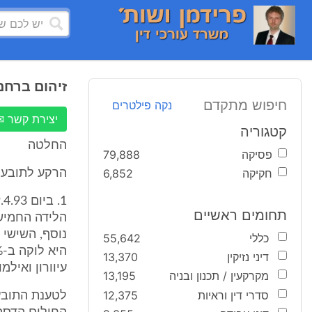
זיהום ברחם
חיפוש מתקדם
נקה פילטרים
יצירת קשר ✉
קטגוריה
החלטה
פסיקה
79,888
חקיקה
6,852
הרקע לתובענ
תחומים ראשיים
כללי
55,642
דיני נזיקין
13,370
עיוורון ואילמו
מקרקעין / תכנון ובניה
13,195
סדרי דין וראיות
12,375
לטענת התובע