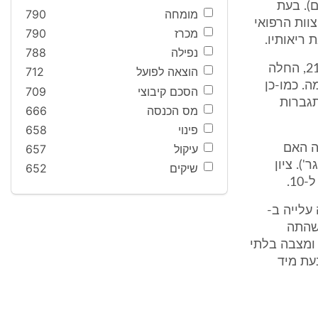
). בעת
מומחה
790
דת. הצוות הרפואי
מכרז
790
ריאותיו.
נפילה
788
לפיכך נתנו לה תרופות העוצרות התכווצויות. בשעות הערב, למן השעה 21:00, החלה
הוצאה לפועל
712
. כמו-כן
הסכם קיבוצי
709
תגברות
מס הכנסה
666
פינוי
658
ם, הגיעה האם
עיקול
657
ל פתיחה גמורה והתובעת נולדה כפג בלידה רגילה (במשקל 1700 גר'). ציון
שיקים
652
עלייה ב-
 שהתה
וח ומצבה בלתי
עת מיד