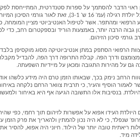
ן ראוי הדבר להסתמך על ספרות סטנדרטית, המתייחסת לפקי
מי השפיר אצל יולדת רגילה (עמ' 16 ש' 3-1), זאת לאור גורמי ה
הרפואי ומהתפר. אשר לטיפול האנטיביוטי מציין המומחה, כי
ון גבוה הרבה יותר, באמצעות הוריד ובספקטרום רחב, כדי לכ
ב גורמי סיכון הזיהום.
ות הרפואי הסתפק במתן אנטיביוטיקה מסוג מוקסיפן בלבד, 
 מצומצם ודרך הפה. קבלת התרופה דרך הפה, להבדיל מקבלת
ה גם על מהירות התגובה ומכאן על מיידיות השפעתה.
וח הרחב נימק בכך, שבאותו הזמן טרם היה מידע כלשהו אודו
יולדת. בנסיבות אלו התשובה הגיעה אף היא באיחור ולמעשה
היולדת העידו אפוא על אפשרות לזיהום תוך רחמי, כפי שהי
ופ' שנפלד, כי לא היה נכון להמתין ולהאריך את פרק הזמן עד
ת ריאתית טובה יותר של הילוד. חיוני היה אפוא, להסיר את
דה מיד.