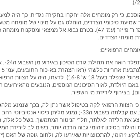
וסכם, כי רק מומחים אלה יחקרו בחקירה נגדית. כך היה למע
 שמיעת סיכומי הצדדים, הוחלט גם על מינוי של מומחה מטע
המשפט, פרופ' ר' פייזר (עמ' 47). בטרם נבוא אל ממצאי ומסקנות מו
ת מומחי הצדדים.
מחים הרפואיים:
4. פרופ' א' שנפ
בחקירתו של פרופ' שנפלד בעמ' 18 ש' 16-8). לדעתו, היה על הצו
באם היולדת, לאור הסיכונים הנוספים, הנובעים מהאירועים ה
ם), בצירוף לירידת מי השפיר.
כי הצוות הרפואי לקה בטיפול אשר נתן לה, בכך שנמנע מלה
התפר מיידית, עם קבלתה בשבוע ה33-; נמנע מליתן כיסוי אנטיביוט
יצע את הלידה לאלתר, חלף הניטור המתמשך. בשל כל אלה, ה
 והילוד בסיכון זיהומי גבוה הרבה יותר, בשים לב לירידת המי
ע זיהומי, להתכווצויות שאירעו לה, ולחום גופה של האם (°C37).