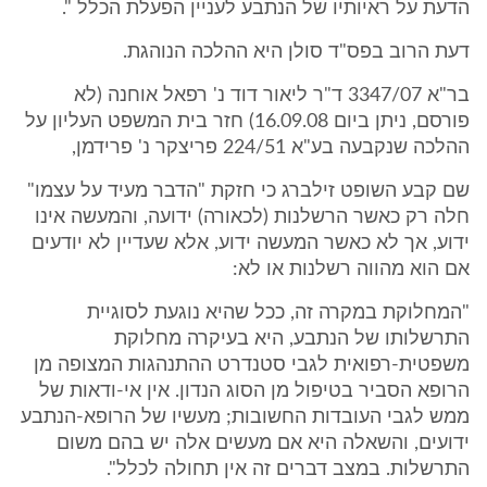
הדעת על ראיותיו של הנתבע לעניין הפעלת הכלל ".
דעת הרוב בפס"ד סולן היא ההלכה הנוהגת.
בר"א 3347/07 ד"ר ליאור דוד נ' רפאל אוחנה (לא
פורסם, ניתן ביום 16.09.08) חזר בית המשפט העליון על
ההלכה שנקבעה בע"א 224/51 פריצקר נ' פרידמן,
שם קבע השופט זילברג כי חזקת "הדבר מעיד על עצמו"
חלה רק כאשר הרשלנות (לכאורה) ידועה, והמעשה אינו
ידוע, אך לא כאשר המעשה ידוע, אלא שעדיין לא יודעים
אם הוא מהווה רשלנות או לא:
"המחלוקת במקרה זה, ככל שהיא נוגעת לסוגיית
התרשלותו של הנתבע, היא בעיקרה מחלוקת
משפטית-רפואית לגבי סטנדרט ההתנהגות המצופה מן
הרופא הסביר בטיפול מן הסוג הנדון. אין אי-ודאות של
ממש לגבי העובדות החשובות; מעשיו של הרופא-הנתבע
ידועים, והשאלה היא אם מעשים אלה יש בהם משום
התרשלות. במצב דברים זה אין תחולה לכלל".