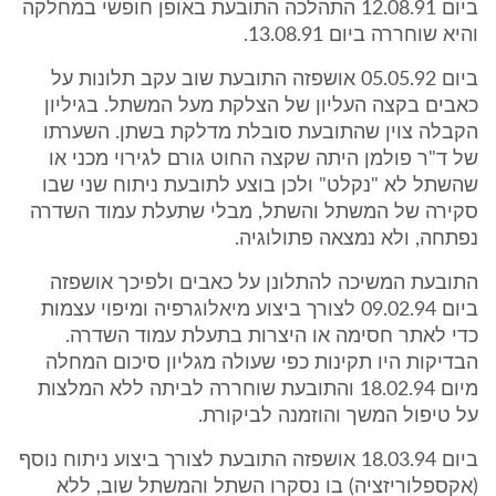
ביום 12.08.91 התהלכה התובעת באופן חופשי במחלקה
והיא שוחררה ביום 13.08.91.
ביום 05.05.92 אושפזה התובעת שוב עקב תלונות על
כאבים בקצה העליון של הצלקת מעל המשתל. בגיליון
הקבלה צוין שהתובעת סובלת מדלקת בשתן. השערתו
של ד"ר פולמן היתה שקצה החוט גורם לגירוי מכני או
שהשתל לא "נקלט" ולכן בוצע לתובעת ניתוח שני שבו
סקירה של המשתל והשתל, מבלי שתעלת עמוד השדרה
נפתחה, ולא נמצאה פתולוגיה.
התובעת המשיכה להתלונן על כאבים ולפיכך אושפזה
ביום 09.02.94 לצורך ביצוע מיאלוגרפיה ומיפוי עצמות
כדי לאתר חסימה או היצרות בתעלת עמוד השדרה.
הבדיקות היו תקינות כפי שעולה מגליון סיכום המחלה
מיום 18.02.94 והתובעת שוחררה לביתה ללא המלצות
על טיפול המשך והוזמנה לביקורת.
ביום 18.03.94 אושפזה התובעת לצורך ביצוע ניתוח נוסף
(אקספלוריזציה) בו נסקרו השתל והמשתל שוב, ללא