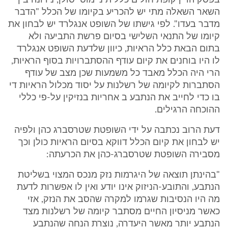
בפסק הדין קופת חולים כללית נ' מוטי סולן, נידונה בין
השאר השאלה מתי יש להכריע בקיומו של הכלל "הדבר
מדבר בעדו". לפי גישתו של השופט אנגלרד יש לבחון את
קיומו של התנאי השלישי בסיום פרשת התביעה ולא
בתום הבאת כלל הראיות, כיוון שלדעת השופט אנגלרד
לו היו בוחנים את קיום עודף ההסתברויות בסוף הראיות,
הרי היה הכלל מאבד כל משמעות שכן מצב של עודף
הסתברות לקיומה של רשלנות על יסוד מכלול הראיות די
בו כדי לחייב את הנתבע ב אחריות בנזיקין על-פי כללי
ההוכחה הרגילים.
דעת הרוב נכתבה על ידי השופטת שטרסברג כהן ולפיה
יש לבחון את קיום הכלל דווקא בסיום הראיות כולן וכך
מסבירה השופטת שטרסברג-כהן את הכרעתה:
"בהינתן תוצאה של היגרמות נזק מנכס המצוי בשליטת
הנתבע, והתובע-הניזוק אינו יודע ואין לו אפשרות לדעת
מה היו הנסיבות שגרמו למקרה שהסב את הנזק, אזי
כאשר מניסיון החיים מסתבר קיומה של רשלנות מצד
הנתבע יותר מאשר היעדרה, נוצרת הנחה שהנתבע