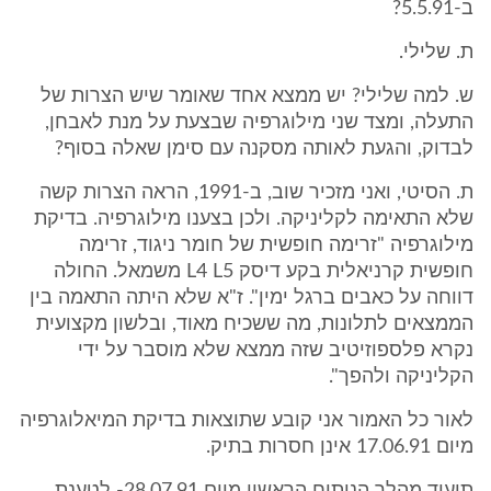
ב-5.5.91?
ת. שלילי.
ש. למה שלילי? יש ממצא אחד שאומר שיש הצרות של
התעלה, ומצד שני מילוגרפיה שבצעת על מנת לאבחן,
לבדוק, והגעת לאותה מסקנה עם סימן שאלה בסוף?
ת. הסיטי, ואני מזכיר שוב, ב-1991, הראה הצרות קשה
שלא התאימה לקליניקה. ולכן בצענו מילוגרפיה. בדיקת
מילוגרפיה "זרימה חופשית של חומר ניגוד, זרימה
חופשית קרניאלית בקע דיסק L4 L5 משמאל. החולה
דווחה על כאבים ברגל ימין". ז"א שלא היתה התאמה בין
הממצאים לתלונות, מה ששכיח מאוד, ובלשון מקצועית
נקרא פלספוזיטיב שזה ממצא שלא מוסבר על ידי
הקליניקה ולהפך".
לאור כל האמור אני קובע שתוצאות בדיקת המיאלוגרפיה
מיום 17.06.91 אינן חסרות בתיק.