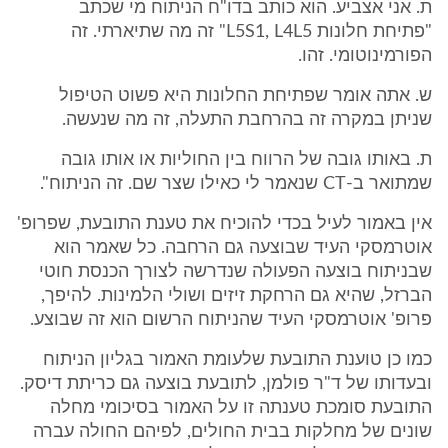
ת. אני אצביע. הוא כותב בדו"ח הניתוח מי שכתב
"פתיחת חלונות L5S1, L4L5" זה מה שתיארתי. זה
הפורמינוטומי. זהו.
ש. אתה אומר שפתיחת החלונות היא פשוט הטיפול
שניתן במקרה זה בהרחבת התעלה, זה מה שנעשה.
ת. באותו גובה של הרווח בין החוליות או אותו גובה
שמתואר ב-CT שנאמר לי כאילו שצר שם. זה הניתוח".
אין באמור לעיל בכדי להוכיח את טענת התובעת, שפרופ'
אוטרמסקי העיד שבוצעה גם הרחבה. כל שאמר הוא
שבניתוח בוצעה הפעולה שנדרשה לצורך הכנסת חוטי
הברזל, שהיא גם הרחקת זיזים ושולי הלמינות. להיפך,
פרופ' אוטרמסקי העיד שהניתוח הרשום הוא זה שבוצע.
כמו כן טוענת התובעת שלעומת האמור בגליון הניתוח
ובעדותו של ד"ר פולמן, לתובעת בוצעה גם כריתת דיסק.
התובעת סומכת טענתה זו על האמור בסיכומי מחלה
שונים של מחלקות בבית החולים, לפיהם החולה עברה