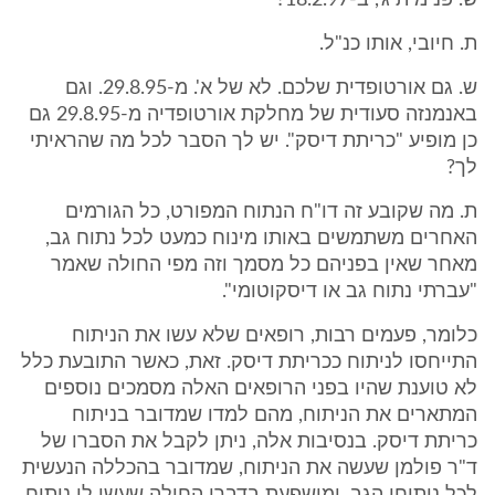
ש. פנימית ג', ב-18.2.97?
ת. חיובי, אותו כנ"ל.
ש. גם אורטופדית שלכם. לא של א'. מ-29.8.95. וגם
באנמנזה סעודית של מחלקת אורטופדיה מ-29.8.95 גם
כן מופיע "כריתת דיסק". יש לך הסבר לכל מה שהראיתי
לך?
ת. מה שקובע זה דו"ח הנתוח המפורט, כל הגורמים
האחרים משתמשים באותו מינוח כמעט לכל נתוח גב,
מאחר שאין בפניהם כל מסמך וזה מפי החולה שאמר
"עברתי נתוח גב או דיסקוטומי".
כלומר, פעמים רבות, רופאים שלא עשו את הניתוח
התייחסו לניתוח ככריתת דיסק. זאת, כאשר התובעת כלל
לא טוענת שהיו בפני הרופאים האלה מסמכים נוספים
המתארים את הניתוח, מהם למדו שמדובר בניתוח
כריתת דיסק. בנסיבות אלה, ניתן לקבל את הסברו של
ד"ר פולמן שעשה את הניתוח, שמדובר בהכללה הנעשית