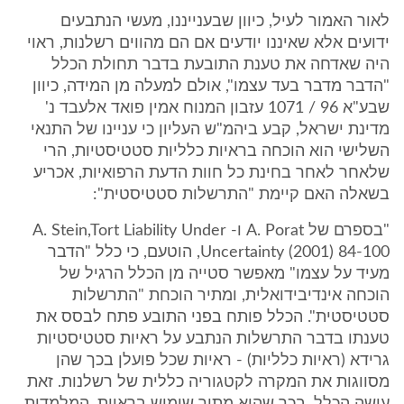
לאור האמור לעיל, כיוון שבענייננו, מעשי הנתבעים
ידועים אלא שאיננו יודעים אם הם מהווים רשלנות, ראוי
היה שאדחה את טענת התובעת בדבר תחולת הכלל
"הדבר מדבר בעד עצמו", אולם למעלה מן המידה, כיוון
שבע"א 96 / 1071 עזבון המנוח אמין פואד אלעבד נ'
מדינת ישראל, קבע ביהמ"ש העליון כי עניינו של התנאי
השלישי הוא הוכחה בראיות כלליות סטטיסטיות, הרי
שלאחר לאחר בחינת כל חוות הדעת הרפואיות, אכריע
בשאלה האם קיימת "התרשלות סטטיסטית":
"בספרם של A. Porat ו- A. Stein,Tort Liability Under
Uncertainty (2001) 84-100, הוטעם, כי כלל "הדבר
מעיד על עצמו" מאפשר סטייה מן הכלל הרגיל של
הוכחה אינדיבידואלית, ומתיר הוכחת "התרשלות
סטטיסטית". הכלל פותח בפני התובע פתח לבסס את
טענתו בדבר התרשלות הנתבע על ראיות סטטיסטיות
גרידא (ראיות כלליות) - ראיות שכל פועלן בכך שהן
מסווגות את המקרה לקטגוריה כללית של רשלנות. זאת