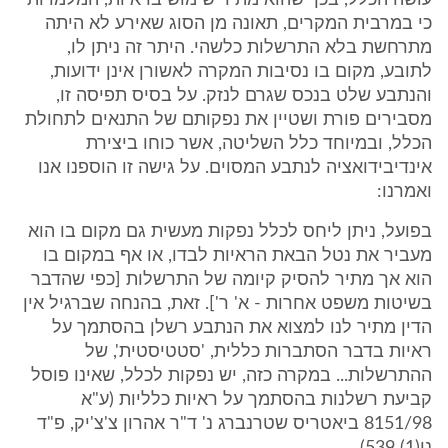
עושה הכלל, בכך שהוא מתיר שימוש בראיות, המלמדות
כי במרבית המקרים, תאונה מן הסוג שאירע לא היתה
מתרחשת בלא התרשלות כלשהי. היתר זה ניתן לו,
לתובע, מקום בו נסיבות המקרה לאשורן אינן ידועות,
והנתבע שלט בנכס שגרם לנזק. על בסיס תפיסה זו,
מסבירים פורת ושטיין את נפקותם של התנאים לתחולת
הכלל, ובמיוחד כלל השליטה, אשר כוחו ביצירת
אינדיבידואציה לנתבע המסוים. על גישה זו הוספנו אנו
ואמרנו:
בפועל, ניתן ליחס לכלל נפקות מעשית גם מקום בו הוא
מעביר את נטל הבאת הראיות לבדו, או אף במקום בו
הוא אך מתיר להסיק קיומה של התרשלות [כפי שהדבר
בשיטות משפט אחרות - א' ר']. זאת, בהנחה שברגיל אין
הדין מתיר לנו למצוא את הנתבע רשלן בהסתמך על
ראיות בדבר הסתברות כללית, 'סטטיסטית', של
ההתרשלות... במקרה כזה, יש נפקות לכלל, שאינו פוסל
קביעת רשלנות בהסתמך על ראיות כלליות (ע"א
8151/98 ביאטריס שטרנברג נ' ד"ר אהרון צ'צ'יק, פ"ד