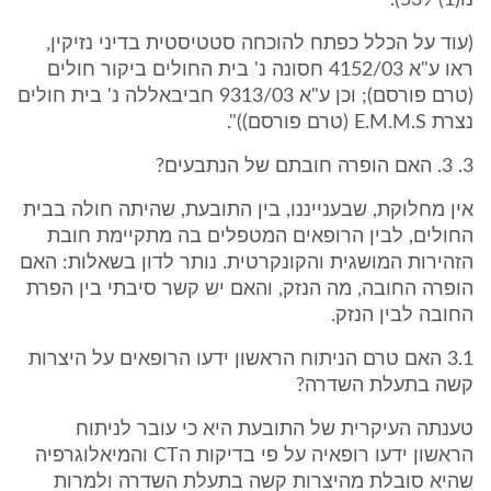
נו(1) 539).
(עוד על הכלל כפתח להוכחה סטטיסטית בדיני נזיקין,
ראו ע"א 4152/03 חסונה נ' בית החולים ביקור חולים
(טרם פורסם); וכן ע"א 9313/03 חביבאללה נ' בית חולים
נצרת E.M.M.S (טרם פורסם))".
3. 3. האם הופרה חובתם של הנתבעים?
אין מחלוקת, שבענייננו, בין התובעת, שהיתה חולה בבית
החולים, לבין הרופאים המטפלים בה מתקיימת חובת
הזהירות המושגית והקונקרטית. נותר לדון בשאלות: האם
הופרה החובה, מה הנזק, והאם יש קשר סיבתי בין הפרת
החובה לבין הנזק.
3.1 האם טרם הניתוח הראשון ידעו הרופאים על היצרות
קשה בתעלת השדרה?
טענתה העיקרית של התובעת היא כי עובר לניתוח
הראשון ידעו רופאיה על פי בדיקות הCT והמיאלוגרפיה
שהיא סובלת מהיצרות קשה בתעלת השדרה ולמרות