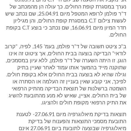
אני מקבל את הטענה שצילום ה- C.T מיום 05.05.91
נערך במסגרת קופת החולים. כך עולה הן מהמכתב של
ד"ר פולמן לרופא המטפל מיום 25.04.91, שם נכתב שיש
לעשות צילום C.T במסגרת קופת החולים, והן מגיליון
חדר המיון מיום 16.06.91, שם נכתב כי בוצע C.T בקופת
החולים.
ב"כ ציטט תשובה של ד"ר פולמן, בעמ' 145, לפיה, "קרוב
לודאי" הבדיקה בוצעה בבית החולים, אך ציטוט זה אינו
הוגן. זו היתה השערה של ד"ר פולמן, ללא עיון במסמכים,
שתוקנה מייד בהמשך אותו עמוד לאחר שעיין בתיק
וגילה שהיא לא בוצעה בבית החולים אלא בקופת חולים.
לפיכך, אני קובע שאין בעניין זה העלמה או הסתרה או
השמטה ברשלנות של תוצאת הבדיקה מהתיק הרפואי
של בית החולים. אציין, שאיש לא מנע מהתובעת להשיג
את התיק הרפואי מקופת חולים ולהציגו.
תוצאות בדיקת מיאלוגרפיה מיום 27.06.91- לטענת
התובעת מסמכי התוצאות והפענוח של בדיקת
מיאלוגרפיה שבוצעה לתובעת ביום 27.06.91 אינם