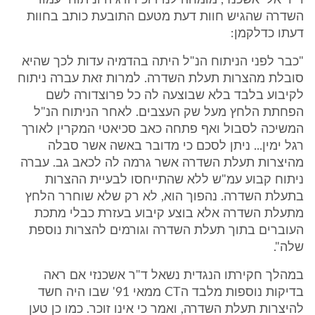
ד"ר אלי אשכנזי, מומחה לנוירוכירורגיה וניתוחי עמוד
השדרה שהגיש חוות דעת מטעם התובעת כותב בחוות
דעתו כדלקמן:
"כבר לפני הניתוח הנ"ל היתה בהדמיה עדות לכך שהיא
סובלת מהצרות תעלת השדרה. למרות זאת עברה ניתוח
לקיבוע בלבד בלא שבוצעה לה כל פרוצדורה לשם
הפחתת הלחץ מעל שק העצבים. לאחר הניתוח הנ"ל
המשיכה לסבול ואף פתחה כאב סכיאטי המקרין לאורך
רגל ימין... ניתן לסכם כי מדובר באשה אשר סבלה
מהיצרות תעלת השדרה אשר גרמה לה לכאב גב. עברה
ניתוח קבוע עמ"ש ללא שהתייחסו לבעיית ההצרות
בתעלת השדרה. נהפוך הוא, לא רק שלא שוחרר הלחץ
מתעלת השדרה אלא בוצע קיבוע בעזרת כבלי מתכת
העוברים בתוך תעלת השדרה וגורמים להצרות נוספת
שלה".
במהלך חקירתו הנגדית נשאל ד"ר אשכנזי אם ראה
בדיקות נוספות מלבד הCT ממאי 91' שבו היה חשד
להיצרות תעלת השדרה, ואמר כי אינו זוכר. כמו כן טען