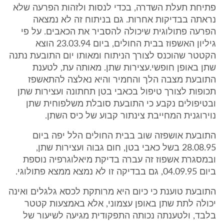
פתיחת תעלת השדרה, בכדי לנסות ולזהות הפרעה שלא
נראתה בבדיקות אחרות. גם בניתוח זה לא נמצאה
הפרעה פתולוגית שיכולה להסביר את הכאבים. על פי
גיליון האשפוז בבית החולים, ביום 23.03.94 הוצא
הקטטר שהוכנס לצורך הניתוח ומאותו יום התובעת נתנה
שתן באופן חופשי.עצירות שתן. מאותה עת, לטענת
התובעת מצבה הלך והחמיר והיא נאלצה להתאשפז
תכופות לצורך טיפול בכאבי בטן תחתונה ועצירות שתן
ובטיפולים נקבע כי התובעת סובלת משלפוחית שתן
נוירוגנית המחייבת צינתור קבוע של כיס השתן.
התובעת אושפזה שוב בבית החולים הלל יפה ביום
28.08.95 בשל כאבי בטן, חום גבוה ועצירות שתן,
ובמסגרת אשפוז זה עברה בדיקת מיאלוגרפיה נוספת
ביום 04.09.95, גם בבדיקה זו לא נמצא ממצא פתולוגי.
התובעת טוענת כי כיום היא מרותקת לכסא גלגלים ואינה
יכולה לתת שתן באופן עצמוני, אלא באמצעות קטטר
בלבד, ולטענתה נכותה התפקודית מגיעה לשיעור של