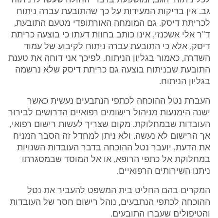
לכל ניתוחי הגב, ומושפעת בדברי החולה שעשו לו ניתוח
גב. אין בדיקות המעידות על כך שהתובעת עברה ניתוח
לכריתת דיסק. גם המומחה האורתופדי מטעם התובעת,
ד"ר אלי אשכנזי, אינו כותב בחוות דעתו כי בוצעה כריתת
דיסק, אלא כי התובעת עברה ניתוח לקיבוע של עמוד
השדרה, כאמור בגליון הניתוח. לפיכך אני דוחה את טענת
התובעת שבניתוח בוצעה גם כריתת דיסק שלא נרשמה
בגליון הניתוח.
העברת נטל ההוכחה לכתפי הנתבעים נעשית כאשר
ישנה הימנעות מניהול רישומים רפואיים הדרושים לבירור
העובדות שבמחלוקת. מקום שצריך לעשות רישום רפואי,
אך הרישום לא נעשה, ולא ניתן למחדל זה הסבר המניח
את הדעת, יועבר נטל ההוכחה בדבר העובדות השנויות
במחלוקת אל כתפי הרופא, או אל המוסד שבמסגרתו
ניתנו השירותים הרפואיים.
המקרים בהם החליט בית המשפט להעביר את נטל
ההוכחה לכתפי הנתבעים, נוהל רישום חסר של העובדות
והטיפולים שעברו התובעים.