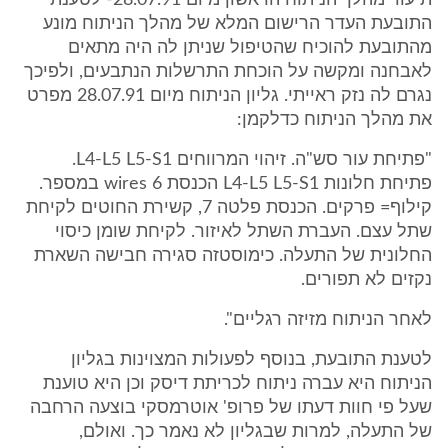
תיעוד מהלך הניתוח הראשון מיום 28.07.91- לטענת
התובעת העדר הרישום המלא של מהלך הניתוח מונע
מהתובעת להוכיח שהטיפול שניתן לה היה מתאים
לאבחנה ומקשה על הוכחת התרשלות הנתבעים, ולפיכך
נגרם לה נזק ראייתי. גליון הניתוח מיום 28.07.91 מפרט
את מהלך הניתוח כדלקמן:
"פתיחת עור סש"ה. זיהוי המרווחים L4-L5 L5-S1.
פתיחת חלונות L4-L5 L5-S1 הכנסת wires 6 במספר.
קילוף= פרקים. הכנסת פלטה 7, קשירת החוטים לקיחת
שתל עצם. העברת השתל לאיזור. לקיחת שומן כיסוי
החלונית של התעלה. כימוסטזה סגירה חבישה השארת
נקזים לא תפורים.
לאחר הניתוח מזיזה רגליים".
לטענת התובעת, בנוסף לפעולות המצוינות בגליון
הניתוח היא עברה ניתוח לכריתת דיסק וכן היא טוענת
שעל פי חוות דעתו של פרופ' אוטרמסקי בוצעה הרחבה
של התעלה, למרות שבגליון לא נאמר כך. ואולם,