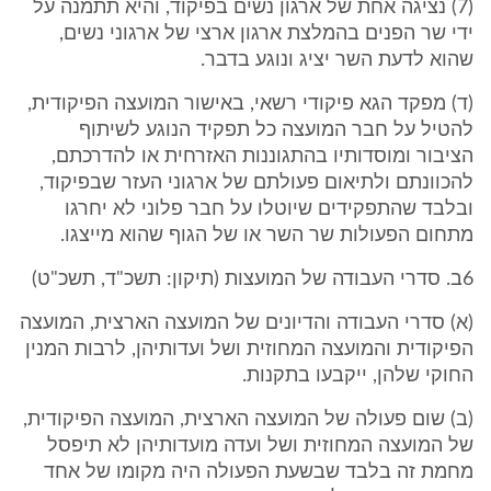
(7) נציגה אחת של ארגון נשים בפיקוד, והיא תתמנה על
ידי שר הפנים בהמלצת ארגון ארצי של ארגוני נשים,
שהוא לדעת השר יציג ונוגע בדבר.
(ד) מפקד הגא פיקודי רשאי, באישור המועצה הפיקודית,
להטיל על חבר המועצה כל תפקיד הנוגע לשיתוף
הציבור ומוסדותיו בהתגוננות האזרחית או להדרכתם,
להכוונתם ולתיאום פעולתם של ארגוני העזר שבפיקוד,
ובלבד שהתפקידים שיוטלו על חבר פלוני לא יחרגו
מתחום הפעולות שר השר או של הגוף שהוא מייצגו.
6ב. סדרי העבודה של המועצות (תיקון: תשכ"ד, תשכ"ט)
(א) סדרי העבודה והדיונים של המועצה הארצית, המועצה
הפיקודית והמועצה המחוזית ושל ועדותיהן, לרבות המנין
החוקי שלהן, ייקבעו בתקנות.
(ב) שום פעולה של המועצה הארצית, המועצה הפיקודית,
של המועצה המחוזית ושל ועדה מועדותיהן לא תיפסל
מחמת זה בלבד שבשעת הפעולה היה מקומו של אחד