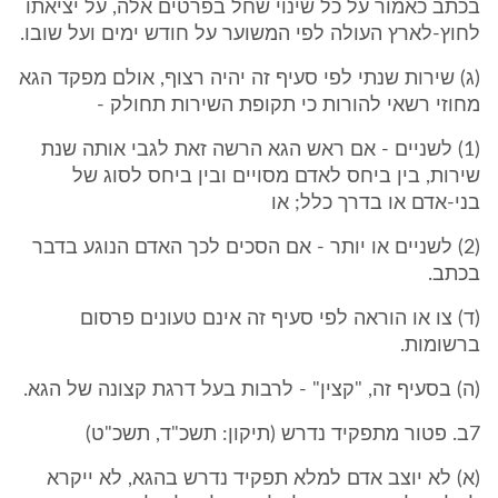
בכתב כאמור על כל שינוי שחל בפרטים אלה, על יציאתו
לחוץ-לארץ העולה לפי המשוער על חודש ימים ועל שובו.
(ג) שירות שנתי לפי סעיף זה יהיה רצוף, אולם מפקד הגא
מחוזי רשאי להורות כי תקופת השירות תחולק -
(1) לשניים - אם ראש הגא הרשה זאת לגבי אותה שנת
שירות, בין ביחס לאדם מסויים ובין ביחס לסוג של
בני-אדם או בדרך כלל; או
(2) לשניים או יותר - אם הסכים לכך האדם הנוגע בדבר
בכתב.
(ד) צו או הוראה לפי סעיף זה אינם טעונים פרסום
ברשומות.
(ה) בסעיף זה, "קצין" - לרבות בעל דרגת קצונה של הגא.
7ב. פטור מתפקיד נדרש (תיקון: תשכ"ד, תשכ"ט)
(א) לא יוצב אדם למלא תפקיד נדרש בהגא, לא ייקרא