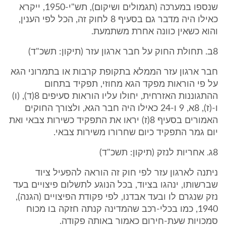
שנספו במערכה (תגמולים ושיקום), תש"י-1950, ייקרא
כאילו היה מדבר גם בסעיף 8 לחוק זה, הכל לפי הענין,
והוא כשאין כוונה אחרת משתמעת.
8ב. תחולת החוק על חבר ארגון עזר (תיקון: תשכ"ד)
חבר ארגון עזר הממלא בתקופת קרבות או בתמרוני הגא
על פי הוראות מפקד הגא מחוזי, תפקיד בתחום
ההתגוננות האזרחית, יחולו עליו הוראות סעיפים 8(ד), (ו)
ו-(ז), 8א, 9 ו-24 כאילו היה חבר הגא, ולצורך החוקים
האמורים בסעיף 8(ז) יראו את התפקיד כשירות צבאי ואת
יום גמר התפקיד כיום שחרורו משירות צבאי.
8ג. אחריות לנזק (תיקון: תשכ"ד)
ניתנה לארגון עזר לפי חוק זה הוראה להפעיל ציוד
שברשותו, ינהגו בציוד, בכל הנוגע לתשלום פיצויים בעד
נזק שנגרם לו ובעד אבדנו, לפי פקודת הפיצויים (הגנה),
1940, כמו בכלי-רכב שהמדינה קנתה חזקה בו מכוח
סמכויות שעת-חירום כאמור באותה פקודה.