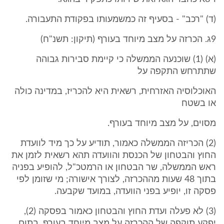
(ד) "רכב" - בסעיף זה כמשמעותו בפקודת התעבורה.
9ג. הכרזה על מצב מיוחד בעורף (תיקון: תשנ"ח)
(א) (1) שוכנעה הממשלה כי קיימת סבירות גבוהה
שתתרחש התקפה על
האוכלוסיה האזרחית, רשאית היא להכריז, במדינה כולה
או בשטח
מסוים, על מצב מיוחד בעורף.
(2) הכריזה הממשלה כאמור, תודיע על כך מיד לוועדת
החוץ והבטחון של הכנסת והוועדה תהא רשאית לזמן את
ראש הממשלה, שר הבטחון או הרמטכ"ל, להופיע בפניה
בתוך 48 שעות מההכרזה, לצורך אישורה; מי שזומן לפי
פסקה זו, יופיע בפני הוועדה, במועד שקבעה.
(3) לא פעלה ועדת החוץ והבטחון כאמור בפסקה (2),
יפקע תוקפה של ההכרזה על מצב מיוחד בעורף, בתום