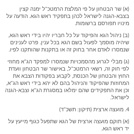
(א) שר הבטחון על פי המלצת הרמטכ"ל ימנה קצין
בצבא-הגנה לישראל לכהן בתפקיד ראש הגא. הודעה על
מינויו תפורסם ברשומות.
(ב) ניהול הגא והפיקוד על כל חבריו יהיו בידי ראש הגא,
שיהיה מוסמך לפעול בשם הגא בכל ענין. פרט לענינים
שנמסרו לאדם אחר בחוק זה או בתקנות שהותקנו לפיו.
(ג) מבלי לגרוע מהסמכויות שנמסרו למפקד הג"א מחוזי
לפי חוק זה, רשאי הרמטכ"ל, באישור שר הבטחון וועדת
החוץ והבטחון של הכנסת, לקבוע בפקודות הצבא את
המחוזות שהפיקוד והניהול בהם לא יהא בידי ראש הג"א,
וכן את התפקידים שהם ימלאו במסגרת הג"א וצבא-הגנה
לישראל.
4. מועצה ארצית (תיקון: תשכ"ד)
(א) תוקם מועצה ארצית של הגא שתפעל כגוף מייעץ על
יד ראש הגא.