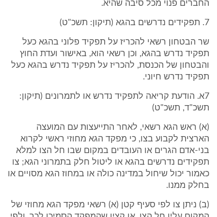
החברים פנוי מכל סיבה שהיא.
7. תפקידים נדרשים בהגא (תיקון: תשכ"ט)
שר הבטחון רשאי להכריז על תפקיד פלוני בהגא כעל
תפקיד נדרש בהגא, וכן רשאי הוא, באישור ועדת החוץ
והבטחון של הכנסת, להכריז על תפקיד נדרש בהגא כעל
תפקיד נדרש חיוני.
7א. הודעת קריאה לתפקיד נדרש או לתמרונים (תיקון:
תשכ"ד, תשכ"ט)
(א) ראש הגא רשאי, לאחר התייעצות עם המועצה
הארצית לקבוע בצו, כי מפקד הגא מחוזי ראשי לקרוא
בני-אדם הגרים או העובדים במקום שבו חל הצו למלא
תפקידים נדרשים בהגא או ליטול חלק בתמרוני הגא; צו
כאמור יכול שיחול במדינה כולה או במחוז הגא מסויים או
בחלק ממנו.
(ב) ניתן צו לפי סעיף קטן (א) רשאי מפקד הגא מחוזי של
המקום עליו חל הצו, או קצין שהמפקד הסמיכו לכך, ולפי