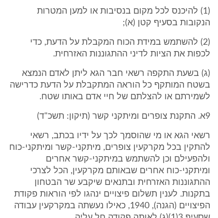
(1) להיכנס לכל מקום בנסיבות או למען המטרות
הנקובות בסעיף קטן (א);
(2) להשתמש במידת הכוח המקבלת על הדעת, כדי
לכפות את הציות לדיני ההתגוננות האזרחית.
(ג) בשעת התקפה רשאי חבר הגא ליתן לאדם הנמצא
בשטח המותקף כל הוראה המתקבלת על הדעת כדרישה
לשמירתם או להצלתם של חיי אדם באותו שטח.
9א. התקנת צופרים ומיתקני קשר (תיקון: תשכ"ד)
רשאי הגא או מי שהוסמך לכך על ידיו בכתב, רשאי
להתקין בכל מקרקעין צופרים, מיתקני-קשר ומיתקני-כוח
ולהפעילם וכן להשתמש במיתקני-קשר אחרים
ומיתקני-כוח אחרים שבאותם מקרקעין, הכל לצרכי
ההתגוננות האזרחית ובתנאים שיקבע שר הבטחון
בתקנות. לענין תשלום פיצויים ינהגו לפי הוראות פקודת
הפיצויים (הגנה), 1940, כאילו נעשתה במקרקעין עבודה
שסעיף 3(1)(ג) לאותה פקודה חל עליה.