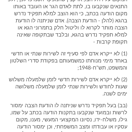
התנאים שנקבעו בו, לתת לאדם הגר או העובד באותו
מקום הודעה בכתב, כי הוא הוצב למלא תפקיד נדרש
בהגא (להלן - הודעת הצבה). אדם שניתנה לו הודעת
הצבה מותר לקרוא לו וליטול חלק בתמרוני הגא או
למלא תפקיד נדרש בהגא, ובלבד שבתקופה שאינה
תקופת קרבות -
(1) לא ייקרא אדם לפי סעיף זה לשירות שנתי או חדשי
באחד מימי מנוחתו כמשמעותם בפקודת סדרי השלטון
והמשפט, תש"ח-1948;
(2) לא ייקרא אדם לשירות חדשי לזמן שלמעלה משלוש
שעות לחודש ולשירות שנתי לזמן שלמעלה משלושה
ימים לשנה.
(בב) בעל תפקיד נדרש שניתנה לו הודעת הצבה ימסור
לרשות ובמועד שנקבעו בתקנות הודעה בכתב על שמו,
גילו, משלח-ידו, נסיונו המקצועי המעשי, מענו, מקום
עסקיו או עבודתו ומצב המשפחתי, וכן ימסור הודעה