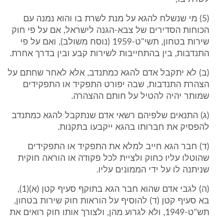
(5) מי שנשלח להגא על מנת לשרת בו והוא נמנה עם
הכוחות הסדירים של צבא-הגנה לישראל, אם על פי חוק
שירות בטחון, תשי"ט-1959 (נוסח משולב), ואם על פי
התנדבות, בין בהתחייבות לשירות קבע ובין בדרך אחרת.
(ב) לא יתקבל אדם להגא כמתנדב, אלא לאחר שחתם על
הצהרת התנדבות, שבה יפורט התפקיד או התפקידים
שמותר יהיה להטיל על חותם ההצהרה.
(ג) התנאים שלפיהם רשאי אדם שנתקבל להגא כמתנדב
להפסיק את חברותו בהגא ייקבעו בתקנות.
(ד) חבר הגא חייב למלא את התפקיד או התפקידים
שהוטלו עליו כחוק ולציית לכל פקודה או הוראה חוקית
שניתנה לו על ידי הממונים עליו.
(ה) לגבי אדם שהוא חבר הגא בתוקף סעיף קטן (א)(1),
בא סעיף קטן (ד) להוסיף על הוראות חוק שירות בטחון,
תש"ט-1949, ולא לגרוע מהן, ולצורך אותו חוק רואים את