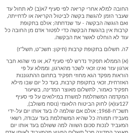
החובה למלא אחרי קריאה לפי סעיף 7א(ב) לא תחול עד
שעבר הזמן להגשת בקשה לביטול הקריאה או לדחייתה,
ואם הוגשה הבקשה - עד שנדחתה; אולם בתקופת
קרבות אין בהגשת הבקשה כדי לפטור אדם מן החובה כל
עוד לא הוחלט לאשר את הבקשה.
7ה. תשלום בתקופת קרבות (תיקון: תשכ"ט, תשל"ז)
(א) הממלא תפקיד נדרש לפי סעיף 7א, או מי שהוא חבר
ארגון עזר ואינו זכאי לשכר מהארגון, וממלא על פי
הוראות מפקד הגא מחוזי תפקיד בתחום ההתגוננות
האזרחית, זכאי בתקופת קרבות, בעד כל יום שבו מילא
תפקיד כאמור, לתשלום מאוצר המדינה, בשיעור
המקדמה המשתלמת למשרת במילואים על פי סעיף
127עו(א) לחוק הביטוח הלאומי (נוסח משולב),
תשכ"ח-1968; אולם אם שולמה לו בעד אותו יום על-ידי
מעבידו תמורה כל שהיא המשתלמת בעד עבודה, רשאי
המעביד לנכות סכום השווה למה ששולם בעד אותו יום
מאוצר המדינה מכל תשלום המגיע מהמעביד לאותו אדם