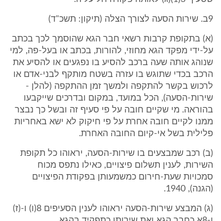
9ב. שירות הסעה לצורך הצלה (תיקון: תשכ"ד)
(א) בתקופת קרבות רשאי חבר הגא שהוסמך לכך בכתב
על-ידי מפקד הגא מחוזי, להורות, בכתב או בעל-פה, למי
שנוהג אותה שעה ברכב להסיע בו נפגעים או להסיע את
הרכב בכדי שתוגש בו עזרה בשטח מותקף לבני-אדם או
לרכוש בקשר להתקפה ולמשך זמן ההתקפה (להלן -
שירות-הסעה), הכל במועד, במקום ובדרכים שייקבעו
בהוראה. מי שקיים חובה על פי סעיף זה ובשל כך נבצר
ממנו לקיים חובה אחרת על פי חיקוק לא ישא באחריות
פלילית בשל אי-קיום החובה האחרת.
(ב) רכב שמבצעים בו שירות-הסעה, יראוהו כל תקופת
השירות, לענין תשלום פיצויים, כאילו נתפס מכוח
סמכויות שעת-חירום כמשמעותן בפקודת הפיצויים
(הגנה), 1940.
(ג) המבצע שירות-הסעה יראוהו לענין הסעיפים 8(ו) ו-(ז)
ו-8א כחבר הגא ואת שירותו כתפקיד בהגא.