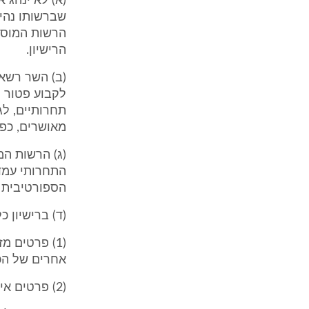
(א) לא ינהג 
שברשותו נהיג
הרשות המוסמכ
הרישיון.
(ב) השר רשאי
לקבוע פטור מ
תחרותיים, לג
מאושרים, כפי
(ג) הרשות המ
הספורטיבית ל
(ד) ברישיון 
(1) פרטים מ
אחרים של הכ
(2) פרטים אישיים של בעל הכלי התחרותי;