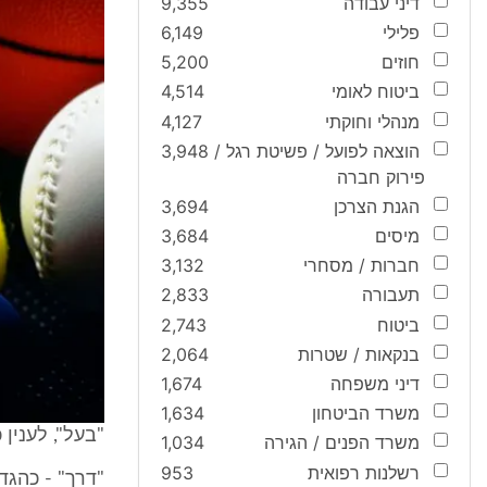
דיני עבודה
9,355
פלילי
6,149
חוזים
5,200
ביטוח לאומי
4,514
מנהלי וחוקתי
4,127
הוצאה לפועל / פשיטת רגל /
3,948
פירוק חברה
הגנת הצרכן
3,694
מיסים
3,684
חברות / מסחרי
3,132
תעבורה
2,833
ביטוח
2,743
בנקאות / שטרות
2,064
דיני משפחה
1,674
משרד הביטחון
1,634
"בעל", לענין כלי תחרותי
משרד הפנים / הגירה
1,034
רשלנות רפואית
953
"דרך" - כהגדרתה בסעי