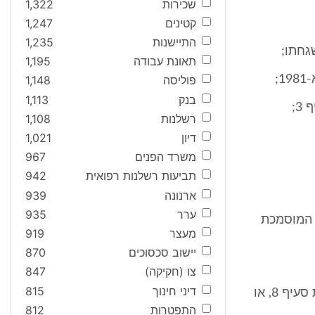
שכירות
1,322
קטינים
1,247
התיישנות
1,235
גחתו;
תאונת עבודה
1,195
;
פוליסה
1,148
בנק
1,113
3;
רשלנות
1,108
דיון
1,021
משרד הפנים
967
תביעות רשלנות רפואית
942
ארנונה
939
ערר
935
ת המוסמכת
מעצר
919
יישוב סכסוכים
870
צו (חקיקה)
847
דיני חינוך
815
"מסלול מירוץ מאושר" - מסלול מירוץ קבוע שניתן לגביו רישיון לפי הוראות סעיף 8, או
התפטרות
812