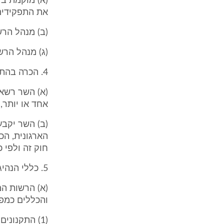
(א) מוקמת ב
את התפקידים 
(ב) מנהל הרשו
(ג) מנהל הרש
4. הכרה בהתאחדות
(א) השר רשאי
אחד או יותר,
(ב) השר יקבע
הארגונית, הכ
חוק זה ולפי 
5. כללי הנהיגה הספורטיבית
(א) הרשות המ
והכללים כמפו
(1) התקנוני