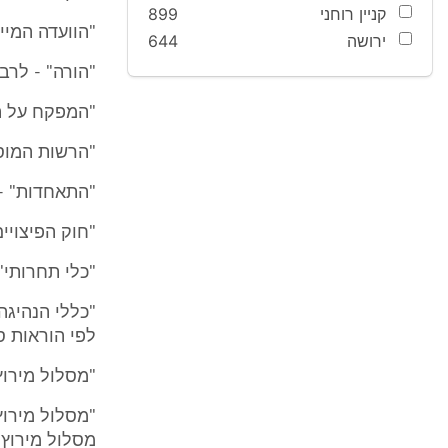
קניין רוחני
899
"הוועדה המייע
ירושה
644
"הורה" - לרב
"המפקח על הב
"הרשות המוסמ
"התאחדות" - 
"חוק הפיצויים"
"כלי תחרותי" -
"כללי הנהיגה
לפי הוראות סע
"מסלול מירוץ 
מסלול מירוץ א