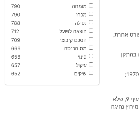
מומחה
790
מכרז
790
נפילה
788
הוצאה לפועל
712
ורט אחרת,
הסכם קיבוצי
709
מס הכנסה
666
ה בהתקן
פינוי
658
עיקול
657
שיקים
652
"קטע קישור" - קטע ממסלול מירוץ ארעי שניתן לגביו רישיון לפי הוראות סעיף 9, שלא
ירוץ נהיגה