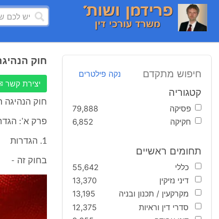
חוק הנהיגה
חיפוש מתקדם
נקה פילטרים
יצירת קשר ✉
קטגוריה
חוק הנהיגה הס
פסיקה
79,888
חקיקה
6,852
פרק א': הגדר
1. הגדרות
תחומים ראשיים
בחוק זה -
כללי
55,642
דיני נזיקין
13,370
מקרקעין / תכנון ובניה
13,195
סדרי דין וראיות
12,375