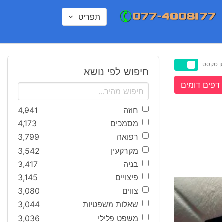
תפריט
ן טקסט
חיפוש לפי נושא
דפים דומים
חוזה
4,941
מסמכים
4,173
רפואה
3,799
מקרקעין
3,542
בניה
3,417
פיצויים
3,145
צווים
3,080
שאלות משפטיות
3,044
משפט פלילי
3,036