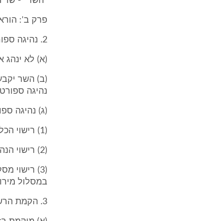
"השר" - שר ה
פרק ב': הורא
2. נהיגה ספורטיבית
(א) לא ינהג 
(ב) השר יקבע
נהיגה ספורטי
(ג) נהיגה ספ
(1) רישוי הכלי התחרותי לפי הוראות סעיף 6;
(2) רישוי הנהיגה הספורטיבית לפי הוראות סעיף 7;
במסלול מירוץ 
3. הקמת הרשות המוסמכת ותפקידיה