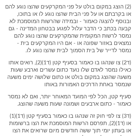
(2) הוצג במקום בולט על פני המקרקעים שהצו נוגע להם
או בקרבתם או על פני הבית שהצו נוגע לו או בתוכו,
ובנוסף להצגה כאמור - ובמידה שהרשות המוסמכת לא
קבעה בכתב כי הדבר עלול לפגוע בבטחון המדינה - גם
נמסר לרשות המקומית שהמקרקעים שהצו נוגע להם
נמצאים באזור שפונה או - אם היו המקרקעים בית -
נמסר לדייר של בית הסמוך לבית שהצו נוגע לו.
(ד2) צו שנהגו בו כאמור בסעיף קטן (ד1)(2), רואים אותו
כאילו נמסר לאדם שלו נועד כתום עשרים וארבע שעות
משעה שהוצג במקום בולט או כתום שלושה ימים משעה
שנמסר באחת הדרכים האמורות באותו
סעיף קטן, הכל לפי המועד המאוחר יותר, ואם לא נמסר
כאמור - כתום ארבעים ושמונה שעות משעה שהוצג.
(ד3) צו לפי חוק זה שנהגו בו כאמור בסעיף קטן (ד1)(1)
או (ד1)(2), תפרסם הרשות המוסמכת את הצו ברשומות
או בעתון יומי תוך ששה חודשים מיום שרואים את הצו