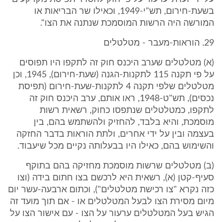
בשעת-חירום, תש"י-1949, וכאילו שר הבריאות או
המורשה היה הרשות המוסמכת שנתנה את הצו".
29. הוראות-מעבר - מטלטלים
(א) מטלטלים שערב היכנס חוק זה לתקפו היו תפוסים
על פי תקנה 115 לתקנות-הגנה (שעת-חירום), 1945, וכן
מטלטלים שלפי תקנה 4 לתקנות-שעת-חירום (תפיסת
נכסים), תש"ט-1948, ראו אותם, ערב היכנס חוק זה
לתקפו, כמטלטלים שנתפסו כחוק, רשאית רשות
מוסמכת, והיא בלבד, להחזיק ולהשתמש בהם, בין
בעצמה ובין על ידי אחרים, ולתת הוראות בדבר החזקה
והשימוש בהם, כאילו היו בבעלותה נקיים מכל שיעבוד.
(ב) מטלטלים שרשות מוסמכת מחזיקה בהם בתוקף
סעיף-קטן (א), רשאית היא לרכשם בצו חתום בידה (וצו
כזה נקרא "צו רכישת מטלטלים"), וכתום ארבעה-עשר יום
מיום מסירת הצו לבעל המטלטלים או - אם תוך מועד זה
הגיש בעל המטלטלים ערעור על הצו - עם אישור הצו על