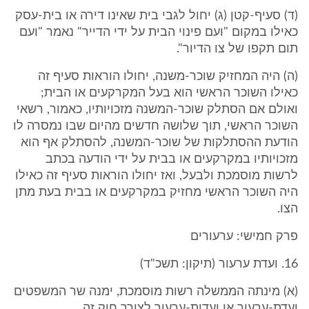
(ד) סעיף-קטן (ג) יחול לגבי בית שאינו דירה או בית-עסק
כאילו במקום "ועם פינוי הבית על ידי הדייר" נאמר "ועם
תום תקפו של צו הדיור".
(ה) היה המחזיק שוכר-משנה, יחולו הוראות סעיף זה
כאילו השוכר הראשי הוא בעל המקרקעים או הבית;
ואולם אם הסתלק שוכר-המשנה מזכויותיו, כאמור, רשאי
השוכר הראשי, תוך שלושה חדשים מהיום שבו נמסרה לו
הודעת ההסתלקות של שוכר-המשנה, להסתלק אף הוא
מזכויותיו במקרקעים או בבית על ידי הודעה בכתב
לרשות מוסמכת ולבעל, ואז יחולו הוראות סעיף זה כאילו
היה השוכר הראשי מחזיק במקרקעים או בבית בעת מתן
הצו.
פרק חמישי: ערעורים
16. ועדת ערעור (תיקון: תשכ"ד)
(א) מינתה הממשלה רשות מוסמכת, ימנה שר המשפטים
ועדת-ערעור או ועדות-ערעור לצורך חוק זה.