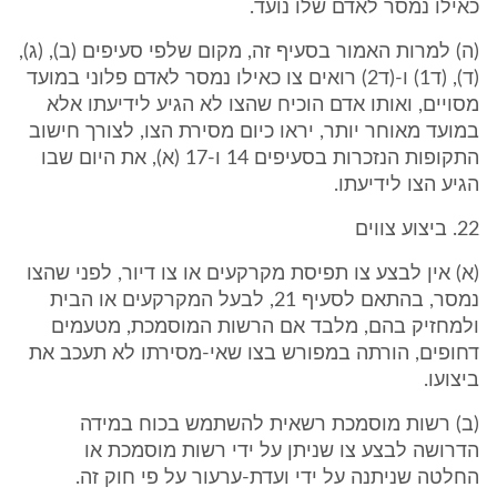
כאילו נמסר לאדם שלו נועד.
(ה) למרות האמור בסעיף זה, מקום שלפי סעיפים (ב), (ג),
(ד), (ד1) ו-(ד2) רואים צו כאילו נמסר לאדם פלוני במועד
מסויים, ואותו אדם הוכיח שהצו לא הגיע לידיעתו אלא
במועד מאוחר יותר, יראו כיום מסירת הצו, לצורך חישוב
התקופות הנזכרות בסעיפים 14 ו-17 (א), את היום שבו
הגיע הצו לידיעתו.
22. ביצוע צווים
(א) אין לבצע צו תפיסת מקרקעים או צו דיור, לפני שהצו
נמסר, בהתאם לסעיף 21, לבעל המקרקעים או הבית
ולמחזיק בהם, מלבד אם הרשות המוסמכת, מטעמים
דחופים, הורתה במפורש בצו שאי-מסירתו לא תעכב את
ביצועו.
(ב) רשות מוסמכת רשאית להשתמש בכוח במידה
הדרושה לבצע צו שניתן על ידי רשות מוסמכת או
החלטה שניתנה על ידי ועדת-ערעור על פי חוק זה.