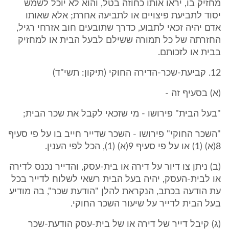
מחזיק בו, יראו אותו כחוזה בטל, והוא לא יוכל לשמש
יסוד לתביעת פיצויים או לתביעה אחרת; אלא שאותו
אדם יהיה זכאי לתבוע, כדרך שתובעים חוב אזרחי רגיל,
החזרתה של כל תמורה ששילם לבעל הבית או למחזיק
בבית או לזכותם.
12. קביעת-שכר-הדירה החוקי (תיקון: תשי"ד)
(א) בסעיף זה -
"בעל הבית" פירושו - מי שזכאי לקבל את שכר הבית;
"השכר החוקי" פירושו - השכר שדייר חייב בו על פי סעיף
8(א) (1) או על פי סעיף 9(א) (1), הכל לפי הענין.
(ב) ניתן צו דיור על דירה או בית-עסק, והדייר נכנס לדירה
או לבית-העסק, יהיה בעל הבית רשאי לשלוח לדייר בכל
עת הודעה בכתב, הנקראת להלן "הודעת שכר", בה מודיע
בעל הבית לדייר על שיעור השכר החוקי.
(ג) קיבל דייר של דירה או של בית-עסק הודעת-שכר