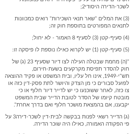
לשכר-הדירה היסודי2;
(3) את המלים "שאר תנאי השכירות" רואים כמכוונות
לתנאים המפורטים בתוספת חוק זה;
(4) סעיף-קטן (3) לסעיף 8 האמור - לא יחול;
(5) סעיף-קטן (1) יש לקרוא כאילו נוספת לו פיסקה זו:
"(ה) מחמת שבטלה העילה לצו דיור שסעיף 23 (ג) של
חוק להסדר תפיסת מקרקעים בשעת-חירום,
תש"י-1949, אינו חל עליו, ובית המשפט או פקיד ההוצאה
לפועל סבורים כי מן הצדק והיושר לתת פסק-דין כזה או
צו כזה, לאחר ששוכנעו כי יש לדייר דיור חלוף או כי
מובטח קיומו של הסדר לטובת הדייר שבית המשפט
יקבענו, אם בהמצאת מושכר חלוף ואם בדרך אחרת".
(ג) הדייר רשאי לפנות בבקשה לבית-דין לשכר-דירה3 על
פי הפקודה האמורה, כאילו היה שוכר הדירה.