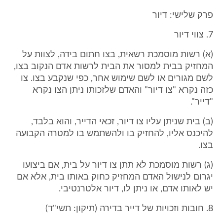
פרק שלישי: דיור
7. צווי דיור
(א) רשות מוסמכת רשאית, בצו חתום בידה, לצוות על
המחזיק בבית למסור את הבית לרשות אדם הנקוב בצו,
לשם מגורים או לשם שימוש אחר, כפי שנקבע בצו. צו
כזה נקרא "צו דיור" והאדם שלזכותו ניתן הצו נקרא
"דייר".
(ב) בית שניתן עליו צו דיור, זכאי הדייר, והוא בלבד,
להיכנס אליו, להחזיק בו ולהשתמש בו למטרה הקבועה
בצו.
(ג) רשות מוסמכת לא תתן צו דיור על בית, אם ביצועו
יגרום לנישול האדם המחזיק כחוק באותו בית, אלא אם
יש לאותו אדם, או ניתן לו, דיור אלטרנטיבי.
8. חובות וזכויות של דייר בדירה (תיקון: תשי"ד)