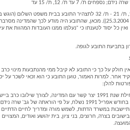
ם; נספחים ת/ 7 עד ת/ 12, ת/ 15 עד
ת/ 17, ת/ 19, ת/ 21 - ת/ 32 לתצהיר התובע בבית משפט השלום (הו
המדינה מיום 25.3.2004)). מכאן, שהתובע היה מודע לכך שהמדינה מ
ואין כל יסוד לטענתו כי "נעלמו ממנו העובדות המהוות את עי
ור, אין חולק על כך כי התובע לא קיבל ממי מהנתבעות מינוי כרב א
קיד אחר. למרות האמור, טוען התובע כי הוא זכאי לשכר על יס
רטות להלן:
7.1. 7.1. בתחילת שנת 1991 יצר קשר עם המדינה, לצורך שילובו כרב
באזור השרון. בחודש אפריל 1991 נשלח, על פי הוראתה של גב' ש
התיישבות במשרד הדתות, לשמש מורה ומדריך לחיים הדתיים 
ישובים בצרה, חרוצים, בני ציון, בית יהושע ואודים, המצויים
מועצה.