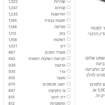
שכירות
1,322
קטינים
1,247
התיישנות
1,235
תאונת עבודה
1,195
פוליסה
1,148
ר לפנות
בנק
1,113
ין הרבני.
רשלנות
1,108
דיון
1,021
משרד הפנים
967
תביעה לבית משפט שלום
תביעות רשלנות רפואית
942
 התביעה
ארנונה
939
10. הומצא למועצה כתב התביעה
ערר
935
מעצר
919
יישוב סכסוכים
870
 ולפנים
משורת הדין, תשלם הנתבעת 1 [=המדינה] לתובע סכום בערך מטרד של 5,000 ₪,
צו (חקיקה)
847
ק זה.
דיני חינוך
815
התפטרות
812