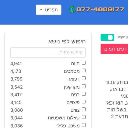
תפריט
ן טקסט
חיפוש לפי נושא
דפים דומים
חוזה
4,941
מסמכים
4,173
רפואה
3,799
תביעה לקבלת שכר בעד 54 חודשי עבודה, עבור
מקרקעין
3,542
פשה ודמי הבראה,
בניה
3,417
ממי
פיצויים
3,145
 הוא זכאי
צווים
3,080
, בשליחות
ובידיעת הנתבעות. התביעה הוגשה כנגד נתבעת 1 (להלן - המדינה) וכנגד נתבעת 2
שאלות משפטיות
3,044
משפט פלילי
3,036