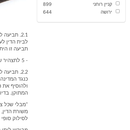
קניין רוחני
899
ירושה
644
2.1. תביע
לבית הדין לע
תביעה זו היתה תלויה ועומ
- 5 לתצהיר שרה נידם).
המתוקן. בדיון שהתקיים ביום 6.2001
"מבלי שכל צד
לסילוק סופי 