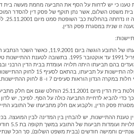
טענו כי יש לדחות על הסף את התביעה מחמת מעשה בית דין
 בית משפט השלום, אשר נתן תוקף של פסק דין להסדר המוסכ
הצדדים. טענה זו נד
ענה זו שנית במסגרת פסק הדין.
5.1. 5.1. תביעתו של התובע הוגשה ביום 11.9.2001, כאשר 
התקופה מאפריל 1991 עד אוקטובר 1995. בתשובה לטענת ההתי
דים בהם תביעתו היתה תלויה ועומדת בבית הדין הרבני וב
השלום, לא חלה התיישנות על תביעתו, בהתאם לסעיף 5
במקרה הנדון הוראות סעיפים 7 ו- 8 לחוק ההתיישנות.
5.2. 5.2. בהחלטת בית הדין מיום 25.11.2001 הוחלט שגם א
בכך כדי להביא לדחיית התביעה כולה על הסף. לפיכך, יש לדון
סגרת פסק הדין, ולקבוע אם חלק מתביעתו של התובע התייש
5.. לעניין טענת ההתיישנות, יש להבחין בין המדינה לבין המועצה. בכ
למדינה, היו תלויות ועומד
ושנתיים וחמישה חודשים (בבית משפט השלום), סך הכל שנתי