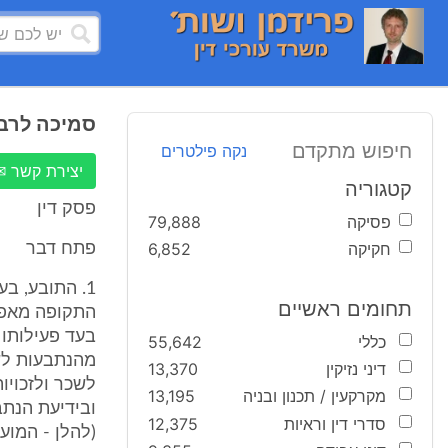
סמיכה לרבנ
חיפוש מתקדם
נקה פילטרים
יצירת קשר ✉
קטגוריה
פסק דין
פסיקה
79,888
חקיקה
6,852
פתח דבר
תחומים ראשיים
בעד פעילותו 
כללי
55,642
מהנתבעות לשמ
דיני נזיקין
13,370
לשכר ולזכויו
מקרקעין / תכנון ובניה
13,195
סדרי דין וראיות
12,375
(להלן - המועצ