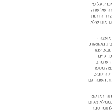
מכרז, על פי
לנוהל המפורט בנספחים 1 ו- 2 לתצהירה של שרה
שרד הדתות
 מונו שלא
בי המועצה -
ן, מקוואות,
ובע, עמד
, קיים
דרש מרב
עצה מספר
ת התובע,
שעות ביממה, כל ימות השנה, גם
תוך זמן קצר
 כממלא מקום
לתומו סבר