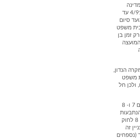
מדינה
בחודש 11/98. מכאן, כי התיישנו תביעותיו של התובע לשכר בעד חודשים 4/91 עד
ועד סיום
ה בבית משפט
10 עד יום 28.6.2001, כלומר פרק זמן בן
המועצה
ה
נות לא חל במקרה הנדון,
סק דינו של בית משפט
 ולכן חל
5.5. 5.5. אנו דוחים לחלוטין את טענת התובע כי חלות במקרה הנדון סעיפים 7 ו- 8
הנתבעות
הונו ורימו את התובע, או יצרו כלפיו מצג שווא כלשהו. באשר להוראת סעיף 8 לחוק
ין זה
 (נספחים