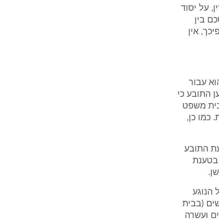
, על יסוד
ם בין
חתה בהחלטת כב' השופטת סמט מיום 25.11.2001. לפיכך, אין
השכר הנתבע הוא עבור
ישנות טען התובע כי
בית משפט
1 לחוק ההתיישנות. כמו כן,
ם חלק מתביעת התובע
 בטענת
ן.
ל הנוגע
ות תביעות של התובע במשך תקופה בת 5.5 חודשים (בבית
ים ועשרה