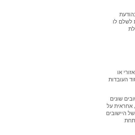
גש בהודעת
סרבת לשלם לו
לת
זורי או
וד העובדות
 ביישובים שונים
רה נידם, אחראית על
של היישובים
 תחת