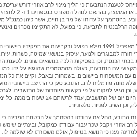
7.. בהתייחס לטענת הנתבעות כי הליך מינוי לרב אזורי דורש עריכת 
בקשת היישוב או המועצה, בהתאם 
ובע, בהסתמך על עדותו של מר בן חיים, אשר כיהן כמנכ"ל מ
 הרלבנטית לתביעה, כי בפועל, לא התקיימו מכרזים ואנשים
.
7.3. 7.3. החל מאפריל 1991 מילא בפועל ובקביעות את תפקידיו ביישו
 תורה למבוגרים ולנוער, עיסוק בנושאי שמיטה, כשרות, עירובי
בבתי הכנסת, וכן בפסיקות הלכה בנושאים שונים. לטענת הת
קצועי עם הנתבעות, כעולה מהמסמכים שהוגשו על ידו. כמו כן
ם עם המשפחות ביישובים, בשמחות ובאבל, וקיים את כל הנ
 שלא מונה פורמלית לרב. התובע טען כי התייצב ביישובי המו
 וכן הגיע למקום על פי בקשות מיוחדות של התושבים. לגרס
השתלב בחיי היום יום של התושבים, עמד לרשותם 24 
ה, וכן השיב לפניות טלפוניות.
7.4. לטענת התובע, החל את עבודתו בהסתמך על הבטחת המדינה כי 
ל רב אזורי ויקבל שכר עבור עבודתו כמקובל, ובינתיים שימש
 למדינה נענו כי הנושא בטיפול, אולם משכורתו לא שולמה לו. 