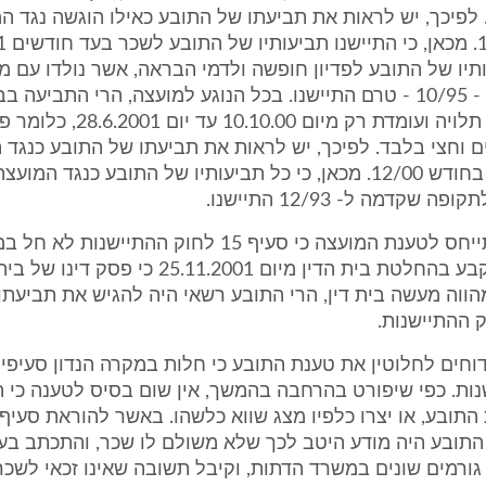
 לפיכך, יש לראות את תביעתו של התובע כאילו הוגשה נגד ה
תביעותיו של התובע לפדיון חופשה ולדמי הבראה, אשר נולדו עם מ
קשר העבודה - 10/95 - טרם התיישנו. בכל הנוגע למועצה, הרי התביע
השלום היתה תלויה ועומדת רק מיום .10.00
 וחצי בלבד. לפיכך, יש לראות את תביעתו של התובע כנגד 
כאילו הוגשה בחודש 12/00. מכאן, כי כל תביעותיו של התובע כנגד המועצ
שקדמה ל- 12/93 התיישנו.
5.4. 5.4. בהתייחס לטענת המועצה כי סעיף 15 לחוק ההתייש
נשיב כי משנקבע בהחלטת בית הדין מיום 25.11.2001 כי פ
הווה מעשה בית דין, הרי התובע רשאי היה להגיש את תביעתו,
ות. כפי שיפורט בהרחבה בהמשך, אין שום בסיס לטענה כי 
התובע היה מודע היטב לכך שלא משולם לו שכר, והתכתב בעני
ורמים שונים במשרד הדתות, וקיבל תשובה שאינו זכאי לשכר