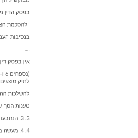
מבוקש ליתן ל
בפסק הדין מא
"להסכמת הצד
בנסיבות העניי
....
אין בפסק דין
לתיק מוצגים
להשלכות ההת
טענות הסף ש
3. 3. הנתבעות העלו שתי טענות סף כנגד התביעה, ונתייחס אליהן תחילה.
4. 4. מעשה בית דין: