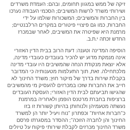
זיקה של ממש במגוון תחומים, ובהם: העמדת משרדים
ושירותי משרד לרשות המשיבים; הסכמי העבודה נערכו
בין החברות והמשיבים; המשכורות שולמו על ידי
החברות, כמו גם פיצויי פיטורים במקרים הרלבנטיים;
מרמנת היא שפיטרה את המשיבים, לאחר שבמכרז
החדש זכתה י.ת.ב.
הוסיפה המדינה וטענה: דעת הרוב בבית הדין האזורי
אינה מנמקת מדוע יש להכיר בעובדים כעובדי מדינה,
אלא יוצאת מנקודת הנחה שהמשיבים היו עובדי מדינה
מלכתחילה. זאת, תוך התעלמות מטענותיה כי המדובר
בקבלת שירות בדרך של מיקור חוץ; משרד החינוך לא
חייב את החברות שזכו במכרזים להעסיק מי מהמשיבים
שהגישו תביעתם לבית הדין האזורי; העסקת העובדים
ברציפות בחברת מרטנס הופמן ולאחריה במרמנת
נעשתה מטעמיהן ולנוחותן בהיותן קשורות זו בזו
כ"חברות אחיות" וכפתרון "נוח ויעיל יותר הן למשרד
החינוך והן לחברה הזוכה"; ההסדר במסגרתו פרסם
משרד החינוך מכרזים לקבלת שירותי פיקוח על טיולים