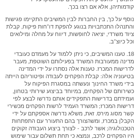
קודמותיהן, אלא אם רצו בכך.
נוסף על כך, בין החברות לבין המשיבים התקיימו פגישות
והתנהלו התכתבויות בנוגע להפקת דו"חות פיקוח, קבלת
ציוד משרדי, יציאה לחופשות, דיווח על מחלה ומילואים
וכל כיוצ"ב.
18. טענו המשיבים, כי ניתן ללמוד על מעמדם כעובדי
מדינה ממעורבות המשרד בפעילותם השוטפת, מעבר
לדרישות המכרז. טענות אלה נסתרו על ידי המדינה
בטיעוניה אלה: קבלת הפקחים לעבודה ופיטוריהם הייתה
בידי משרד החינוך ונעשתה במסגרת הפיקוח על
כשירותם של הפקחים, במיוחד בביצוע שירותי בטחון,
ועמידתם בדרישות התפקידים אותם נדרשו לבצע לפי
דרישות המכרז; המשרד העמיד לרשות הפקחים מכשירי
קשר מסוג מירס. זאת, משלא נדרשה אספקתם על ידי
הקבלן במכרז, ומשהצורך בהם התעורר עם התפתחות
הטכנולוגיה; אשר לרכב - לצורך ביצוע העבודה זקוקים
היו הפקחים לרכב, ונמצא כי תחת תשלום עבור שימוש