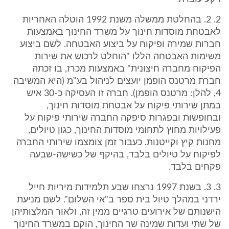
2. 2. בהחלטת ממשלה משנת 1992 הוטלה האחריות
לאבטחת מוסדות חינוך על משרד החינוך באמצעות
חברות שמירה ופיקוח על ביצוע האבטחה. לשם ביצוע
משימות האבטחה הללו "הוחלט לרכוש את שירות
הפיקוח מחברה חיצונית" באמצעות מכרז, בו זכתה
חברת מרטנס הופמן יועצים לניהול בע"מ (היא המשיבה
4, להלן: מרטנס הופמן). חברה זו העסיקה כ-30 איש
במתן שירותי פיקוח על אבטחת מוסדות חינוך,
ובחופשות ובפגרות סיפקה החברה שירותי פיקוח על
פעילויות מחוץ לתחומי מוסדות החינוך, כגון טיולים,
מחנות קיץ וקייטנות. כעבור זמן צומצמו שירותי החברה
לפיקוח על טיולים בלבד, בהיקף של כשישה-שבעה
פקחים בלבד.
3. 3. בשנת 1997 נרצחו שבע תלמידות מיריות חייל
ירדני במהלך טיול בית ספר ב"אי השלום". לשם מניעת
הישנותם של אירועים טרגיים ממין זה, ולאור המלצותיהן
של שתי ועדות שמינה שר החינוך, הוקם במשרד החינוך