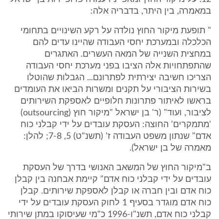
במאמרה, בין היתר, בדבריה אלה:
" תופעת מיקור החוץ נולדה על רקע השינויים בתחומי
הכלכלה ובמערכת יחסי העבודה שהיינו עדים להם
במחצית השנייה של המאה העשרים. האתגרים
שהתפתחויות אלה הציבו בפני מערכת יחסי העבודה
הצריכו חשיבה יצירתית לפתרונם... הגבלות שהוטלו
בשירות הציבורי על תקנים ומשרות הביאו את העומדים
בראשו לאיתור פתרונות חלופיים לאספקת השירותים
לציבור, ועוד" (ר' בן ישראל "מיקור חוץ (outsourcing)
'מתמקרים' החוצה: העסקת עובדים על ידי קבלני כוח
אדם" שנתון משפט העבודה ז' (תשנ"ט) 5, 7-8; להלן:
מאמרה של בן ישראל).
ב"מיקור החוץ של המשאב האנושי בדרך של העסקת
עובדים על ידי קבלני כוח אדם" קיימת אבחנה בין קבלן
כוח אדם ובין חברה או קבלן לאספקת שירותים. קבלן
כוח אדם מוגדר בסעיף 1 לחוק העסקת עובדים על ידי
קבלני כוח אדם, תשנ"ו-1996 כ"מי שעיסוקו במתן שירותי