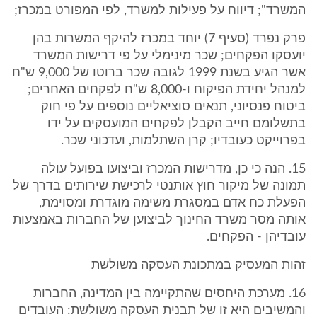
המשרד"; דיווח על פעילות למשרד, לפי המפורט במכרז;
פרק נפרד (סעיף 7) יוחד במכרז להיקף המשרות בהן
יועסקו הפקחים; שכר מינימלי על פי דרישות המשרד
אשר הגיע בשנת 1999 לגובה שכר ברוטו של 9,000 ש"ח
למנהל יחידת הפיקוח ו-8,000 ש"ח לפקחים האחרים;
ביטוח פנסיוני, תנאים סוציאליים נוספים על פי חוק
בתשלומם חייב הקבלן לפקחים המועסקים על ידו
בפרוייקט כעובדיו; קרן השתלמות, ועדכוני שכר.
15. הנה כי כן, מדרישות המכרז וביצועו בפועל עולה
תמונה של מיקור חוץ אותנטי לרכישת שירותים בדרך של
הפעלת כח אדם במסגרת משימה מוגדרת ומסוימת,
אותה מסר משרד החינוך לביצוען של החברות באמצעות
עובדיהן - הפקחים.
זהות המעסיק במתכונת העסקה משולשת
16. מערכת היחסים שהתקיימה בין המדינה, החברות
והמשיבים היא זו של תבנית העסקה משולשת: העובדים