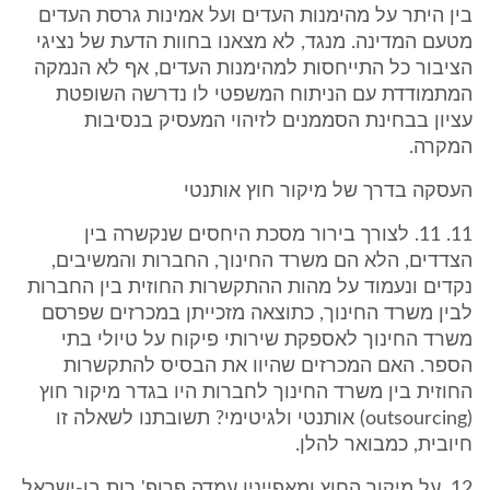
בין היתר על מהימנות העדים ועל אמינות גרסת העדים
מטעם המדינה. מנגד, לא מצאנו בחוות הדעת של נציגי
הציבור כל התייחסות למהימנות העדים, אף לא הנמקה
המתמודדת עם הניתוח המשפטי לו נדרשה השופטת
עציון בבחינת הסממנים לזיהוי המעסיק בנסיבות
המקרה.
העסקה בדרך של מיקור חוץ אותנטי
11. 11. לצורך בירור מסכת היחסים שנקשרה בין
הצדדים, הלא הם משרד החינוך, החברות והמשיבים,
נקדים ונעמוד על מהות ההתקשרות החוזית בין החברות
לבין משרד החינוך, כתוצאה מזכייתן במכרזים שפרסם
משרד החינוך לאספקת שירותי פיקוח על טיולי בתי
הספר. האם המכרזים שהיוו את הבסיס להתקשרות
החוזית בין משרד החינוך לחברות היו בגדר מיקור חוץ
(outsourcing) אותנטי ולגיטימי? תשובתנו לשאלה זו
חיובית, כמבואר להלן.
12. על מיקור החוץ ומאפייניו עמדה פרופ' רות בן-ישראל