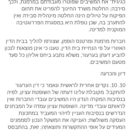
כגיגית" את המשיבים שפוטרו מעבודתם במרמנת, ולכך
סירבה; החלטת משרד החינוך להפריט את תחום
הפיקוח על טיולים הינה החלטה מינהלית סבירה ואין
להתערב בה, שכן נופלת היא במסגרת הפררוגטיבה
המוקנית למדינה.
חברות מרמנת ומרטנס הופמן, שצורפו להליך בבית הדין
האזורי על פי הנחיית בית הדין, טענו כי אינן מוצאות לנכון
להביע דעתן בערעור, משלא נתבע ביחס אליהן כל סעד
מטעם המשיבים.
דיון והכרעה
10. 10. נקדים אחרית לראשית ונאמר כי דין הערעור
להתקבל. מקובלת עלינו דעתה של השופטת עציון, לפיה
בנסיבות המקרה הנדון היו המשיבים עובדי החברות ואין
לראותם עובדי מדינה. השופטת עציון עמדה על המבחנים
הנדרשים בנסיבות העניין לזיהוי המעביד במתכונת
העסקה משולשת; העניקה את המשקל הנכון לסממנים
המעידים על אופי ההתקשרות ותוצאתה; זאת, בהתבסס