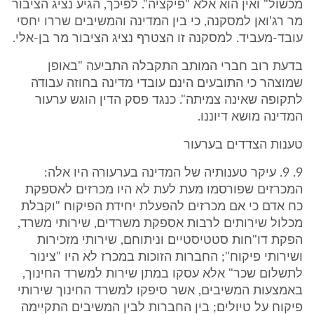
מכשול" ואין הוא אלא "פיקציה". לפיכך, הגיע נציג הציבור
מר רג'ואן למסקנה, כי בין המדינה והמשיבים שררו יחסי
עובד-מעביד. למסקנה זו הצטרף נציג הציבור מר בן-אלי.
בדעת רוב חברי המותב התקבלה התביעה "באופן
שמוצהר כי התובעים הינם עובדי מדינה בחוזה עבודה
לתקופה שאינה צמיתה". כנגד פסק הדין הוגש ערעור
המדינה מושא דיוננו.
טענות הצדדים בערעור
9. 9. עיקר טענותיה של המדינה בערעורה היו אלה:
המכרזים שפורסמו מעת לעת לא היו מכרזים לאספקת
כח אדם כי אם מכרזים להפעלת יחידת הפיקוח "וקבלת
מכלול שירותים לרבות אספקת משרדים, שירותי משרד,
הפקת דו"חות סטטיסטיים וניתוחם, שירותי מזכירות
ושירותי פיקוח"; החברות הזוכות במכרז לא היו "צינור
לתשלום שכר" אלא עסקו במתן שירות למשרד החינוך,
באמצעות המשיבים, אשר סיפקו למשרד החינוך שירותי
פיקוח על טיולים; בין החברות לבין המשיבים התקיימה