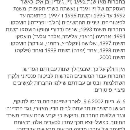
בחברות מאז שנת 1992 (זיו, גינדין ובן אל), כאשר
העסקתם של זיו וגינדין נעשתה בשתי תקופות: משנת
1992 עד 1995 ומשנת 1996 ו-1997 בהתאמה עד
לפיטוריהם; שניים מהמשיבים (חג'בי ופרידמן) הועסקו
בחברות משנת 1993; שניים (דרורי והופן) הועסקו משנת
1994; ארבעה (בנארי, אליעזר, אלדר וגלעד) הועסקו
משנת 1997; שלושה (ינקלביץ, רחמני, וגודקר) הועסקו
משנת 1998; אחד (יפרח) משנת 1999 ואחד (פלקס)
משנת 2000.
אין חולק על כך, שבמהלך שנות עבודתם הפרישו
החברות עבור המשיבים הפרשות לביטוח פנסיוני ולקרן
השתלמות, ובסיום עבודתם שילמו החברות למשיבים
פיצויי פיטורים.
6. 6. ביום 9.6.2002, לאחר שפיטוריהם נכנסו לתוקף,
הגישו המשיבים תביעתם לבית הדין האזורי, נגד המדינה
ונגד שלושת החברות, וביקשו כי יקבע שהם עובדי משרד
החינוך. כפועל יוצא מכך עתרו לסעדים אלה: זכאותם
למעמד של עובדי מדינה קבועים מראשית עבודתם;