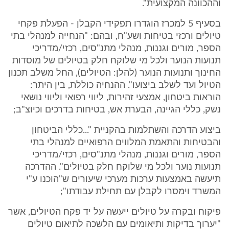
וההכוונה המקצועית".
בסעיף 5 למכרז הוגדרו תפקידי הקבלן - הפעלת פקחי
טיולים ורכזי בטיחות ושע"ח, ובהם: "הנחייה למנהלי בתי
הספר, מורים וגננות, מנהלי מתנ"סים, רכזי/מדריכי
תנועות הנוער ולכל מי שלוקח חלק בטיולים של מוסדות
החינוך ותנועות הנוער (להלן: הטיולים), החל משלב תכנון
הטיול ועד לשלב ביצועו". ההנחיה כוללת, בין היתר:
הוראות ביטחון, אמצעי זהירות, ליווי רפואי וליווי נושאי
נשק, כללי הגיינה, הבערת אש, בטיחות בדרכים וכיוצ"ב;
ביצוע הדרכה והשתלמות בהקניית "...כללי הביטחון
והבטיחות והתאמת המלווים הרפואיים למנהלי בתי
הספר, מורים וגננות, מנהלי מתנ"סים, רכזי/מדריכי
תנועות נוער ולכל מי שלוקח חלק בטיולים". ההדרכה
תיעשה באמצעות ערכות מערכי שיעורים ש"הוכנו ע"י
המשרד וימסרו לקבלן עם תחילת עבודתו";
פיקוח ובקרה על טיולים ייעשה על יד פקח הטיולים, אשר
"יערוך בדיקות ותיאומים עם הלשכה לתיאום טיולים