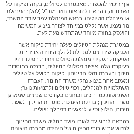
גוף ריכוזי להכשרת מאבטחים לטיולים, בקרה ופיקוח על
האבטחה, בהתאם להוראות חוזר מנכ"ל (להלן: המִנהלת
או מִינהלת הטיולים). בראש המנהלת עמד עובד המשרד,
מר נעמן, אשר נקלט במיוחד לצורך ביצוע המשימה
והועסק בחוזה מיוחד שהתחדש מעת לעת.
במסגרת מנהלת הטיולים פעלה יחידת פיקוח אשר
העניקה שירותים למנהלת (להלן: היחידה או יחידת
הפיקוח). תפקידי מנהלת הטיולים ויחידת הפיקוח היו
בעיקרם אלה: אישור מסלולי הטיולים; הדרכה במוסדות
חינוך והעברת נהלי הביטחון; פיקוח בפועל על טיולים
ומעקב אחר ביצוע נהלי משרד החינוך; העברת
השתלמויות למנהלים, רכזי טיולים ולתנועות נוער;
השתתפות כמדריכים ובוחנים בקורסים שנתיים שמארגן
משרד החינוך; בדיקת היערכות מוסדות החינוך לשעת
חירום; חילוץ וסיוע לנפגעים במהלך טיולים.
בהתאם לנהוג עד לאותו מועד החליט משרד החינוך
לרכוש את שירותי הפיקוח של היחידה מחברה חיצונית