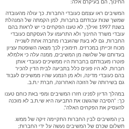
החינוך, הם בעיקרם אלה:
המשיבים ראו עצמם כעובדי החברות. כך עולה מהעובדה
שמשך שנות עבודתם בחברות, למן הקמתה של המנהלת
בשנת 1997 ואילך, לא טענו הפקחים כי יש לראות בהם
עובדי משרד החינוך ולא התרעמו על העסקתם כעובדי
החברות, גם לא בעת שהועברו מחברה אחת לשנייה
מכוח זכייתן במכרזים. תימוכין לכך מצאה השופטת עציון
בעדותם של שלושה מן המשיבים, ממנה עלה כי אלמלא
פוטרו מעבודתם בחברות היו ממשיכים כעובדי אותן
חברות, לא היו פונים כלל בתביעה לבית הדין להכיר
בהם כעובדי מדינה, ולא מן הנמנע שהיו ממשיכים לעבוד
גם בשירותה של הזוכה האחרונה, חברת י.ת.ב.
במהלך הדיון לפנינו חזרו המשיבים ומפי באת כוחם טענו
כך: "הסיבה שהגשנו את התביעה היא שי.ת.ב לא מוכנה
להעסיק את הפקחים האלה".
בין המשיבים לבין החברות התקיימה זיקה של ממש.
תשלום שכרם של המשיבים נעשה על ידי החברות;