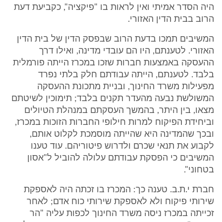
היה הסדר אמיתי ואין לראות בו "פיקציה", כקביעת דעת
הרוב בבית הדין האזורי.
המשיבים תמכו בדעת הרוב שבפסק הדין של בית הדין
האזורי. לטענתם, היו הם עובדי מדינה, ואילו דרך
ההעסקה באמצעות חברות שזכו במכרז הייתה פורמלית
בלבד. לטענתם, הייתה עבודתם חלק בלתי נפרד
מפעילות משרד החינוך, ובניית מתכונת ההעסקה
המשולשת נבעה מהעדר תקנים בלבד; תימוכין לשיטתם
מצאו, בין היתר, בהמשך העסקתם במנהלת הטיולים
וביחידת הפיקוח למרות חילופי החברות הזוכות במכרז,
ובכך שהמדינה היא שהייתה מוסמכת לקלוט אותם,
לקבוע את תנאי שכרם ולדרוש פיטוריהם. עוד טענו
המשיבים כי הפסקת עבודתם עלולה להוביל ל"אסון
בטחוני".
חברת י.ת.ב. טענה כך: המכרז בו זכתה היה לאספקת
שירותי פיקוח ולא לאספקת שירותי כוח אדם; לאחר
זכייתה במכרז ניסה משרד החינוך לכפות עליה "הר