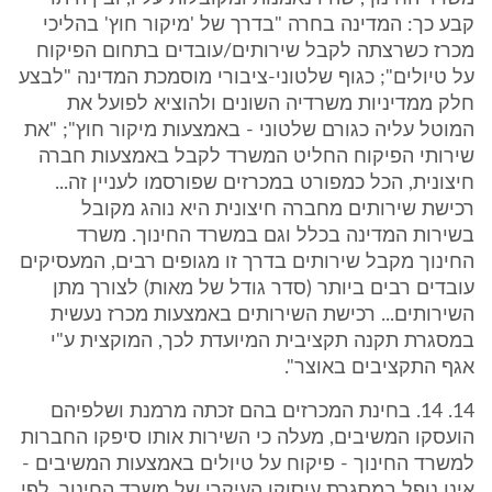
קבע כך: המדינה בחרה "בדרך של 'מיקור חוץ' בהליכי
מכרז כשרצתה לקבל שירותים/עובדים בתחום הפיקוח
על טיולים"; כגוף שלטוני-ציבורי מוסמכת המדינה "לבצע
חלק ממדיניות משרדיה השונים ולהוציא לפועל את
המוטל עליה כגורם שלטוני - באמצעות מיקור חוץ"; "את
שירותי הפיקוח החליט המשרד לקבל באמצעות חברה
חיצונית, הכל כמפורט במכרזים שפורסמו לעניין זה...
רכישת שירותים מחברה חיצונית היא נוהג מקובל
בשירות המדינה בכלל וגם במשרד החינוך. משרד
החינוך מקבל שירותים בדרך זו מגופים רבים, המעסיקים
עובדים רבים ביותר (סדר גודל של מאות) לצורך מתן
השירותים... רכישת השירותים באמצעות מכרז נעשית
במסגרת תקנה תקציבית המיועדת לכך, המוקצית ע"י
אגף התקציבים באוצר".
14. 14. בחינת המכרזים בהם זכתה מרמנת ושלפיהם
הועסקו המשיבים, מעלה כי השירות אותו סיפקו החברות
למשרד החינוך - פיקוח על טיולים באמצעות המשיבים -
אינו נופל במסגרת עיסוקו העיקרי של משרד החינוך. לפי