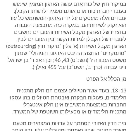
במיקור חוץ של כוח אדם עושה הארגון המזמין שימוש
בעובדי חברת כוח אדם אותם מעמיד לרשותו הקבלן.
עובדים אלה מועסקים על ידי הארגון-המשתמש כל עוד
הוא זקוק לשירותיהם. במקרה כזה מתבצעת העבודה
בחצריו של הארגון מקבל השירות והעובדים נחשבים
לעובדיו של הקבלן למרות הקשר בין העובדים לבין
הארגון מקבל השירות (א' גלין "מיקור חוץ (outsourcing)
"מתמקרים" החוצה: ההיבט הארגוני והניהולי" שנתון
משפט העבודה ז' (תשנ"ט) 43, 46; וכן ראו: ר' בן ישראל
דיני עבודה (כרך ב', תשס"ב) עמ' 455 ואילך).
מן הכלל אל הפרט
13. 13. בעוד אשר הטיולים עצמם הם חלק מתכנית
הלימודים, פעולות הבקרה ואבטחת הטיולים בהן עסקו
החברות באמצעות המשיבים אינן חלק אינטגרלי
מתכנית הלימודים או מפעילותו השוטפת של המשרד.
בית הדין האזורי הסתמך על עדויות המצהירים מטעם
משרד החינוך, שהיו נאמנות ומקובלות עליו, ובין היתר