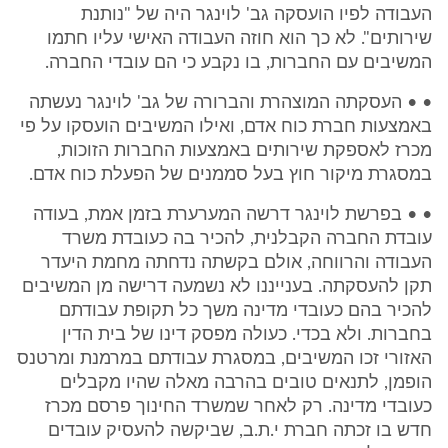
העבודה לפיו הועסקה גב' לוינגר היה של "נותנת
שירותים". לא כך הוא חוזה העבודה האישי עליו חתמו
המשיבים עם החברות, בו נקבע כי הם עובדי החברה.
• • העסקתה המוצהרת והברורה של גב' לוינגר נעשתה
באמצעות חברת כוח אדם, ואילו המשיבים הועסקו על פי
מכרז לאספקת שירותים באמצעות החברות הזוכות,
במסגרת מיקור חוץ בעל סממנים של הפעלת כוח אדם.
• • בפרשת לוינגר דרשה המערערת בזמן אמת, בעודה
עובדת החברה הקבלנית, להכיר בה כעובדת משרד
העבודה והרווחה, אולם בקשתה נדחתה מחמת היעדר
תקן להעסקתה. בענייננו לא נשמעה דרישה מן המשיבים
להכיר בהם כעובדי מדינה משך כל תקופת עבודתם
בחברות. ולא בכדי. כעולה מפסק דינו של בית הדין
האזורי זכו המשיבים, במסגרת עבודתם במרמנת ומרטנס
הופמן, לתנאים טובים בהרבה מאלה שהיו מקבלים
כעובדי מדינה. רק לאחר שמשרד החינוך פרסם מכרז
חדש בו זכתה חברת י.ת.ב, שביקשה להעסיק עובדים