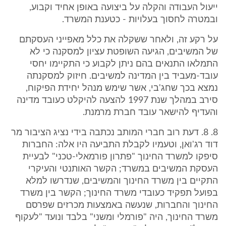
ייעול העבודה והקלה על ביצועה באופן אחיד וקבוע,
ובמטרה לחסוך בעלויות - כטענת המשרד.
על רקע זה, ולאחר ששקלה את כלל מאפייני העסקתם
של המשיבים, הגיעה השופטת עציון למסקנה כי לא
התמלאו התנאים בהם ניתן לקבוע כי התקיימו יחסי
עובד-מעביד בין המדינה למשיבים. חיזוק למסקנתה
נמצא בכך שחג'בי, אשר שימש מנהל יחידת הפיקוח,
סירב במהלך שנת 1997 להצעה להיקלט כעובד מדינה
והעדיף להישאר עובד חברת מרמנת.
8. 8. דעת רוב חברי המותב נכתבה בידי נציג הציבור מר
דוד רג'ואן, וטעמיו לקבלת התביעה היו אלה: החברות
סיפקו למשרד החינוך "פתרון פורמאלי-טכני" לבעיית
העסקת המשיבים במשרד; הקשר האותנטי והעיקרי
התקיים בין משרד החינוך והמשיבים, שנדרשו למלא
בפועל תפקיד כעובדי משרד החינוך; הקשר בין משרד
החינוך והחברות, שנעשה באמצעות מכרזים שפרסם
משרד החינוך, היה "פורמלי ומשני" בלבד ונועד "לעקוף