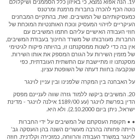
19. הנה אפוא נמצא, כי באיזון כלל הסממנים ושיקלולם
נוטה הכף להכרה בחברות מרמנת ומרטנס
כמעסיקותיהם של המשיבים. זאת, בהתקיים המבחנים
העיקריים לזיהוי המעסיק ונוכח האותנטיות המוכחת של
חוזי העבודה האישיים עליהם חתמו המשיבים עם
החברות. מעורבותו של משרד החינוך בעבודת המשיבים,
אין בה כדי לשנות ממסקנתנו זו, בהיותה פיקוח לגיטימי
של מזמין השירות על הגורם המספק את אותו השירות.
מסקנתנו זו מתיישבת עם התשתית העובדתית, כפי
שנקבעה בחוות דעתה של השופטת עציון.
על האבחנה בין המקרה שלפנינו ובין עניין לוינגר
20. המשיבים ביקשו ללמוד גזרה שווה לעניינם מפסק
הדין בפרשת לוינגר (עע 1189/00 אילנה לוינגר - מדינת
ישראל, ניתן ביום 2.10.2000). ולא היא.
• • תקופת העסקתם של המשיבים על ידי החברות
הייתה פחותה בהרבה מעשרים השנה בהן הועסקה גב'
לוינגר במשרד העבודה והרווחה, כמזכירה וקלדנית. חוזה