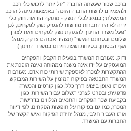
ברכב שכור שעשתה החברה "זול יותר לרכוש כלי רכב
ולהעמידם לרשות החברה הזוכה" באמצעות מינהל הרכב
הממשלתי; בנוגע לכלי הנשק - מתוקף הוראות חוק כלי
יריה לא היו החברות מורשות להנפיק נשק לפקחים, לכן
"פעל משרד החינוך להנפקת נשק לפקחים וזאת לצורך
שלומם ובטחונם האישי" (תצהיר אברהם צדקה, מנהל
אגף הבטחון, בטיחות ושעת חירום במשרד החינוך).
ודוק. מעורבות המשרד בפעילות הקבלן והפקחים
המועסקים על ידו אינה משנה ממהותה ואינה הופכת את
ההתקשרות למכרז לאספקת שירותי כוח אדם. מעורבות
המשרד התבטאה בפיקוח המזמין על השירות המבוקש,
איכותו ואופן ביצועו דרך כלל, כגון קורסים והכשרה
פדגוגית; ובפרט לצרכי תשלום עבור השירות, כגון
בקביעת שכר הפקחים והתנאים הנלווים בדרישות
המכרז, כמו גם בפיקוח על חופשות הפקחים, לפי דיווח
אותו העביר חג'בי, מנהל יחידת הפיקוח ואיש הקשר של
החברות עם המשרד.