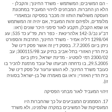
- הם המשיבים; המשתמש - משרד החינוך; והקבלן -
הלא הן החברות. המבחנים לזיהוי המעביד במתכונת
העסקה משולשת הותוו זה מכבר בפסיקה ובמאמרי
מלומדים, ולפיהם זהות המעביד, אם יהיה זה המשתמש
או שמא הקבלן, תקבע לאור סימני היכר שונים (ראו:
דב"ע נב/142-3 אלהרינאת - כפר רות, פד"ע כד 535; עע
1298/04 דליה אמיר - משרד החינוך, התרבות והספורט
ניתן ביום 7.7.2005. בפסק דין זה אושר פסק דינו של
בית הדין האזורי בתל-אביב בתיק עב 300115/98; עב
2300/02 רמי לוסטיג - מדינת ישראל, ניתן ביום
29.5.2005, בו נדחתה תביעתו של עובד מרמנת להכיר בו
כעובד משרד החינוך. לא הוגש ערעור על פסק דינו של
בית הדין האזורי; וראו גם מאמרה של בן-ישראל בסוגיה
זו).
זיהוי המעביד לאור מבחני הפסיקה
17. הסממנים המצביעים על כך שהחברות היו
המעסיקות של המשיבים במקרה שלפנינו, ולא משרד