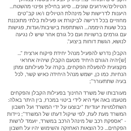
הטיולים/אירועים שונים... סיוע בחילוץ ופינוי מהשטח...
היענות לדרישות של מינהלת הטיולים ו/או קב"טים
מחוזיים בכל דרישה לביקורת או פעילות בלתי מתוכננת
בכל שעות היממה... השתתפות בישיבות/ועדות, פגישות
עם גורמים ברשויות ועם כל גורם אחר שיש לו נגיעה
לנושא, הגשת דוחות ביצוע".
הקבלן נדרש להפעיל מנהל יחידת פיקוח ארצית "...
[ש]יהיה הגורם היחיד מטעם הקבלן שיהיה אחראי
מקצועית להפעלת הפקחים, בקרה על פעילותם ומתן
הנחיות. כמו כן, ישמש מנהל היחידה כאיש קשר, לכל
בעיה שתתעורר";
מעורבותו של משרד החינוך בפעילות הקבלן והפקחים
מטעמו באה אף היא לידי ביטוי במכרז, בין היתר באלה:
השתלמויות יעודיות "יבוצעו על ידי המשרד ועל חשבון
המשרד מעת לעת, לפי שיקול דעתו של המשרד"; ניידות
- "אספקת רכב של מינהל הרכב במשרד, יועמד לרשות
הפקחים... כל הוצאות האחזקה והשימוש יהיו על חשבון