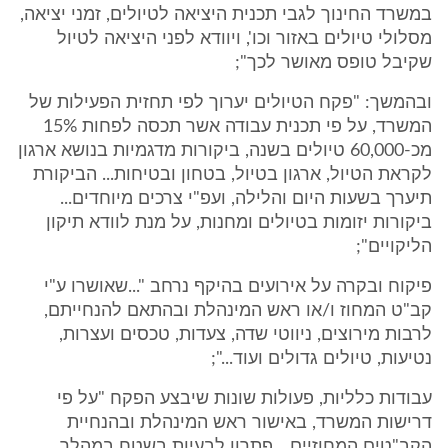
במשרד החינוך לגבי תכנית היציאה לטיולים, זמני יציאה,
מסלולי טיולים באזור וכו', ויוודא לפני היציאה לטיול
שקיבל טופס מאושר לכך";
ובהמשך: "פקח הטיולים יערוך לפי תחזית הפעילות של
המשרד, על פי תכנית עבודה אשר תכסה לפחות 15%
מכ-60,000 טיולים בשנה, ביקורות מדגמיות בנושא ארגון
לקראת הטיול, ארגון בטיול, בטחון ובטיחות... הביקורת
תיערך בשעות היום והלילה, ועפ"י צרכים מיוחדים...
ביקורות יזומות בטיולים ומחנות, על מנת לוודא תיקון
הליקויים";
פיקוח ובקרה על אירועים בהיקף נרחב "...שאושרו ע"י
קב"ט המחוז ו/או ראש המינהלת ובהתאם להנחייתם,
לרבות מירוצים, ניווטי שדה, צעדות, טכסים ועצרות,
נטיעות, טיולים גדולים ועוד...";
עבודות כלליות, פעולות שונות שיבצע הפקח "על פי
דרישות המשרד, באישור ראש המינהלת ובהנחיית
הקב"טים המחוזיים... פתרון לבעיות בשטח במהלך