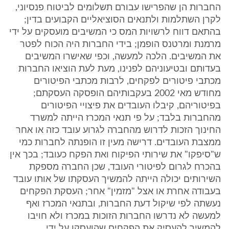
החברות הן שהפרישו עבורם תשלומים לביטוח פנסיוני,
לקרן השתלמות ולתנאים הסוציאליים הקבועים בדין;
בהתאם דווח לרשויות המס כי המשיבים מועסקים על ידי
מרמנת ומרטנס הופמן; בידי החברות היה הכוח לפטר
את המשיבים. הלכה למעשה, וכפי שאישרו המשיבים
בעדותם ובטיעוניהם לפנינו, מעת לעת הוציאו החברות
מכתבי פיטורים לפקחים, לרבות מכתבי הפיטורים
מחודש מאי 2002 בעקבותיהם הופסקה העסקתם;
בפיטוריהם, קיבלו העובדים את פיצויי הפיטורים
מהחברות בלבד; על פי תנאי המכרז הייתה למשרד
החינוך הזכות לדרוש מהחברה לגרוע עובד כזה או אחר
ממצבת העובדים. דרישה מעין זו הופנתה לחברות כמי
ש"סיפקו" את שירותי הפיקוח ואת הפקח כעובד; בכך אין
בהכרח לגרום לפיטורי העובד, שכן החברה מספקת
השירותים יכולה הייתה להמשיך העסקתו של אותו עובד
בעבודה אחרת או אצל "מזמין" אחר; העסקת הפקחים
נעשתה לפי שיקול דעת החברות, ובתנאי המכרז ואף
למעשה לא נדרשו החברות הזוכות במכרז ולא חויבו
להמשיך להעסיק את הפקחים שהועסקו על ידי