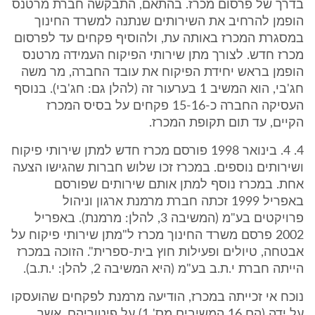
בדרך של פרסום מכרז. בהתאם, התבקשה חברת מרטנס
הופמן להרחיב את השירותים שנתנה למשרד החינוך
במסגרת המכרז באותה עת, ולהוסיף פקחים עד לפרסום
מכרז חדש. לצורך מתן שירותי הפיקוח העמידה מרטנס
הופמן בראש יחידת הפיקוח את עובד החברה, מר משה
חג'בי, הוא המשיב 1 בערעור זה (להלן גם: חג'בי). בנוסף
העסיקה החברה כ-15-16 פקחים על בסיס המכרז
הקיים, עד תום תקופת המכרז.
4. 4. בינואר 1998 פורסם מכרז חדש למתן שירותי פיקוח
ושירותים נוספים. במכרז זכו שלוש חברות שהגישו הצעה
אחת. במכרז נוסף למתן אותם שירותים שפורסם
באפריל 1999 זכתה חברת מרמנת ארגון וניהול
פרויקטים בע"מ (המשיבה 3, להלן: מרמנת). באפריל
2002 פרסם משרד החינוך מכרז ל"מתן שירותי פיקוח על
אבטחה, טיולים ופעילות חוץ בית-ספרית". הזוכה במכרז
הייתה חברת י.ת.ב בע"מ (היא המשיבה 2, להלן: י.ת.ב).
נוכח אי זכייתה במכרז, הודיעה מרמנת לפקחים שהועסקו
על ידה (הם 16 המשיבים מס' 1) על פיטוריהם, אשר