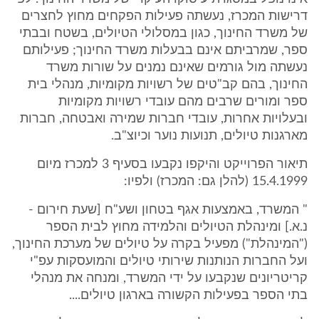
דרישות המכרז, נעשתה פעילות הפקחים מחוץ לחצרים
של משרד החינוך, כגון במסלולי הטיולים, בשטח ובבתי
ספר, שמרביתם אינם בבעלות משרד החינוך; פעילותם
נעשתה מול גורמים שאינם נמנים על שורות משרד
החינוך, בהם קב"טים של רשויות מקומיות, מנהלי בית
ספר ומורים שרבים מהם עובדי רשויות מקומיות
ובעלויות אחרות, עובדי חברות שמירה ואבטחה, חברות
מארגנות טיולים, תנועות נוער וכיוצ"ב.
תיאור הפרוייקט והיקפו נקבעו בסעיף 3 למכרז מיום
15.4.1999 (להלן גם: המכרז) ולפיו:
" המשרד, באמצעות אגף בטחון ושע"ח [שעת חירום -
נ.א.] ומינהלת הטיולים והלמידה מחוץ לבית הספר
("המינהלת") מפעיל בקרה על טיולים של מערכת החינוך,
ועל החברות הנותנות שירותי טיולים והמועסקות עפ"י
קריטריונים שנקבעו על ידי המשרד, ומנחה את מנהלי
בתי הספר בפעילות הקשורה בארגון טיולים....