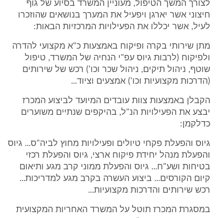
לצורך המשך הטיפול, מעוניין המשרד בסיוע של גוף
חיצוני אשר יארגן ויפעיל את המערך בנושאים שהוזכרו
לעיל, אשר יכללו את הפעילויות המרכזיות הבאות:
מתן שירותי בקרה ופיקוח באמצעות כ"א מקצועי להדרה
ולפיקוח (לרבות גיוס עפ"י הנחיה של המשרד, טיפול
שוטף, ניהול תיקים, ניהול שכר וכו') רכש של שירותים
(הדרכות מקצועיות וכו') אמצעים וציוד...
הקבלן באמצעות צוות עובדים המיועד לביצוע המכרז
יבצע את הפעילויות הנ"ל, בהיקפים שנתיים משוערים
כדלקמן:
גיוס והפעלת פקחי טיולים ופעילויות מחוץ לביה"ס... גיוס
והפעלת מנהל יחידת פיקוח ארצי, גיוס והפעלת רכזי
בטיחות ושע"ח... גיוס והפעלת ממוני קרב מגע ותיאום
קיום הקורסים... ביצוע העשרה בקרב מגע למדריכות...
רכש שירותים והדרכות מקצועיות...
במסגרת המכרז תוטל על המשרד האחריות המקצועית