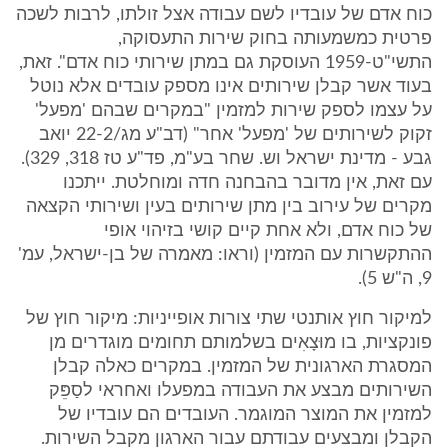
כוח אדם של עובדיו לשם עבודה אצל זולתו, לרבות לשכה
פרטית כמשמעותה בחוק שירות התעסוקה,
התשי"ט-1959 העוסקת גם במתן שירותי כוח אדם". זאת,
בעוד אשר קבלן שירותים אינו מספק עובדים אלא נוטל
על עצמו לספק שירות למזמין "במקרים שבהם 'מפעל'
זקוק לשירותים של 'מפעל' אחר" (דב"ע מג/22-2 יואב
גבע - מדינת ישראל וש. שחר בע"מ, פד"ע טז 318, 329).
עם זאת, אין מדובר בהבחנה חדה ומוחלטת. ייתכנו
מקרים של עירוב בין מתן שירותים בעין ושירותי הקצאה
של כוח אדם, ולא אחת קיים קושי בזיהוי אופי
ההתקשרות עם המזמין (וראו: מאמרה של בן-ישראל, עמ'
9, ה"ש 5).
למיקור חוץ אותנטי שתי צורות אופייניות: מיקור חוץ של
פונקציות, בו מוּצָאִים בשלמותם תחומים מוגדרים מן
המסגרת הארגונית של המזמין. במקרים כאלה קבלן
השירותים מבצע את העבודה במפעלו ואחראי לסַפֵּק
למזמין את המוצר המוגמר. העובדים הם עובדיו של
הקבלן ומבצעים עבודתם עבור הארגון מקבל השירות.