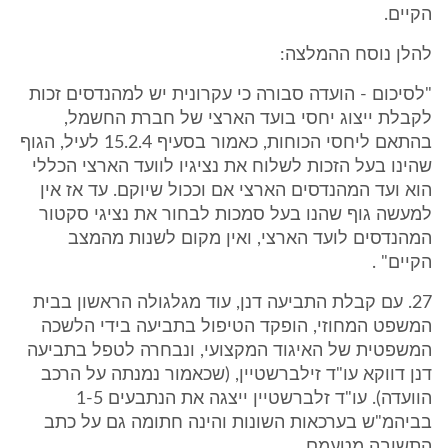
הקיים.
להלן נוסח ההמלצה:
"לסיכום - הועדה סבורה כי עקרונית יש למהנדסים זכות
לקבלת ייצוג יחסי בועד הארצי של חברת החשמל,
בהתאם ליחסי הכוחות, כאמור בסעיף 15.2.4 לעיל, הגוף
שהינו בעל הזכות לשלוח את נציגיו לוועד הארצי הכללי
הוא ועד המהנדסים הארצי אם וככול שיוקם. עד אז אין
למעשה גוף שהנו בעל סמכות לבחור את נציגי סקטור
המהנדסים לועד הארצי, ואין מקום לשנות מהמצב
הקיים" .
27. עם קבלת התביעה דנן, עוד מגלגולה הראשון בבית
המשפט המחוזי, הופקד הטיפול בתביעה בידי הלשכה
המשפטית של האיגוד המקצועי, ונבחרה לטפל בתביעה
דנן דווקא עו"ד זילברשטיין, (שכאמור נמנתה על הרכב
הוועדה). עו"ד זלברשטיין ייצגה את הנתבעים 1-5
בביהמ"ש בערכאות השונות והינה חתומה גם על כתב
התשובה מטעמם.