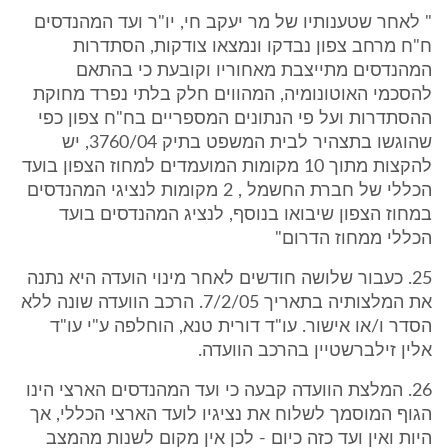
" לאחר שטענותיו של מר יעקב חי, יו"ר ועד המהנדסים
ח"ח מרחב צפון נבדקו ונמצאו צודקות, הסתדרות
המהנדסים מתייצבת מאחוריו וקובעת כי בהתאם
להסכמי האוטונומיה, המהווים חלק בלתי נפרד מחוקת
ההסתדרות ועל פי הנתונים המספריים בח"ח צפון כפי
שהוגשו בתצהיר לבית המשפט בתיק 3760/04, יש
להקצות מתוך 10 מקומות המועמדים למחוז הצפון בועד
הכללי של חברת החשמל , 2 מקומות לנציגי המהנדסים
במחוז הצפון שיבואו בנוסף, לנציג המהנדסים בועד
הכללי ממחוז הדרום"
25. כעבור שלושה חודשים לאחר מינוי הועדה היא נתנה
את המלצותיה בתאריך 7/2/05. הרכב הוועדה שונה ללא
הסדר ו/או אישור. עו"ד דורית טנא, הוחלפה ע"י עו"ד
אלין זילברשטיין בהרכב הוועדה.
26. המלצת הוועדה קבעה כי ועד המהנדסים הארצי הינו
הגוף המוסמך לשלוח את נציגיו לועד הארצי הכללי, אך
היות ואין ועד כזה כיום - לכן אין מקום לשנות מהמצב