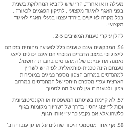
מעילה זו או אחרת, הרי שיש להביא המחלוקת בשנית
בפני האגף לאיגוד מקצועי , לתיקון הפגמים לכאורה .
בכל מקרה לא ישים ביה"ד עצמו בנעלי האגף לאיגוד
מקצועי .
להלן עיקרי טענות המשיבים 2-5 .
56. המבקשים אינם טוענים כלל לפגיעה מהותית בזכותם
לייצוג וכי במצב הדברים הנוכחי הם אינם יכולים לייצג
נאמנה את עניינם של המהנדסים בחברת החשמל.
טענתם הינה טכנית-פורמאלית, לפיה יש לשריין
למהנדסים במרחב הצפון מספר נציגים במזכירות
הארצית עפ"י מספרם היחסי של המהנדסים במרחב
צפון, ולטענה זו אין לה על מה לסמוך.
57. לא קיימת בשיטתנו המשפטית או הקונסיטוציונית
זכות ל"ייצוג יחסי" בדרך של "שריון" מקומות בגוף
כלשהו.אלא אם נקבע כך ע"י אותו הגוף.
58. אף אחד ממסמכי היסוד שחלים על ארגון עובדי חב'