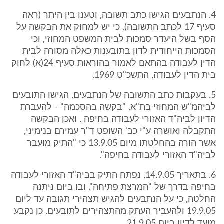
4. הנתבעים הגישו כתב תשובה, וטענו בין היתר (ראה
סעיף 17 לכתב התשובה), כי יש למחוק את הבקשה על
הסף בשל היעדר סמכות לבית המשפט המחוזי, וכי
הסמכות הייחודית לדון בתובענות כאלה מסורה לבית
הדין לעבודה בהתאם לאמור בהוראות סעיף 24(א) לחוק
בית הדין לעבודה, התשכ"ט 1969.
5. בעקבות כתב התשובה של הנתבעים, הגישו התובעים
לביהמ"ש המחוזי בת"א, "בקשה בהסכמה" - להעברת
הדיון לביה"ד האזורי לעבודה בחיפה , ואכן הבקשה
התקבלה ואושרה ע"י כב' השופט ד"ר עמירם בנימיני,
אשר הורה בהחלטתו מיום 13.9.05 כי "התיק מועבר
לביה"ד האזורי לעבודה בחיפה".
6. בתאריך 14.9.05, נפתח התיק בביה"ד האזורי לעבודה
בחיפה בדרך של "המרצת פתיחה", ובו ביום ניתנה
החלטה, כי על הנתבעים להגיש תצהירי תגובה עד ליום
19.9.05 ולהעביר העתק מהתצהירים לתובעים. כן נקבע
מועד לדיון ביום 21.9.05 .