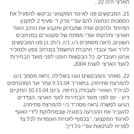
הארצי הינו 22 .
21. המבקשים פנו לאיגוד המקצועי וביקשו להפעיל את
הסמכות הנתונה להם עפ"י פרק ד' סעיף 2 לתקנון
המיוחד ולהקים ועדה שתבדוק ותקבע את הרכב הועד
הארצי וחלוקתו עפ"י מפתח של סקטורים במרחבים
השונים, (ראה מסמכים נ/ו, נ/ז, נ/ח). כן פנו המבקשים
ליו"ר וועד עובדי חחברת החשמל במרחב צפון ולמזכיר
ארגון העובדים. כל הבקשות הופנו לפני מועד הבחירות
לוועד הארצי לשנת 2004.
22. מאחר והמבקשים נענו בשלילה, (ראה מסמך נ/ט
להמרצת פתיחה), בתאריך 9.11.04 עתר ועד המהנדסים
לביה"ד האזורי לעבודה בחיפה. ביום 10.11.04 התקיים
דיון - יום לפני מועד הבחירות לועד הארצי. הצדדים
הגיעו לפשרה (ראה פסה"ד נ/י להמרצת פתיחה),
להעביר את ההכרעה בסוגיה שבמחלוקת לידי האגף
לאיגוד המקצועי, "בכפוף לזכויות העומדות לכל צד
לפנייה לערכאות עפ"י כל דין".