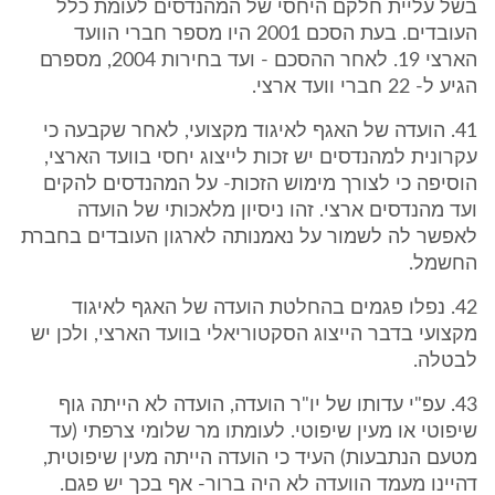
בשל עליית חלקם היחסי של המהנדסים לעומת כלל
העובדים. בעת הסכם 2001 היו מספר חברי הוועד
הארצי 19. לאחר ההסכם - ועד בחירות 2004, מספרם
הגיע ל- 22 חברי וועד ארצי.
41. הועדה של האגף לאיגוד מקצועי, לאחר שקבעה כי
עקרונית למהנדסים יש זכות לייצוג יחסי בוועד הארצי,
הוסיפה כי לצורך מימוש הזכות- על המהנדסים להקים
ועד מהנדסים ארצי. זהו ניסיון מלאכותי של הועדה
לאפשר לה לשמור על נאמנותה לארגון העובדים בחברת
החשמל.
42. נפלו פגמים בהחלטת הועדה של האגף לאיגוד
מקצועי בדבר הייצוג הסקטוריאלי בוועד הארצי, ולכן יש
לבטלה.
43. עפ"י עדותו של יו"ר הועדה, הועדה לא הייתה גוף
שיפוטי או מעין שיפוטי. לעומתו מר שלומי צרפתי (עד
מטעם הנתבעות) העיד כי הועדה הייתה מעין שיפוטית,
דהיינו מעמד הוועדה לא היה ברור- אף בכך יש פגם.