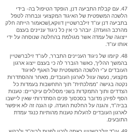
47. עם קבלת התביעה דנן, הופקד הטיפול בה- בידי
הלשכה המשפטית של האיגוד המקצועי ונבחרה לטפל
בתביעה דנן עו"ד זילברשטיין דווקא,(שכאמור הייתה חלק
מהרכב הוועדה). יובהר כי אין כל ניגוד עניינים בעצם
ייצוגה של עמדה אשר מגולמת בהחלטה שנוסחה על ידי
אותו עו"ד.
48. קיומו של ניגוד העניינים התברר, לעו"ד זילברשטיין
בהמשך ההליך, כאשר הוברר לה כי בעצם ייצוג ארגון
העובדים ע"י הלשכה המשפטית של האגף לאיגוד
מקצועי, נעשה עוול לארגון העובדים, מאחר וההסתדרות
נקטה בגישה "ממלכתית" תוך התחשבות בעמדות כל
הצדדים ותוך התמקדות בשני מסלולים עיקריים: טענות
הסף לפיהן מדובר בסכסוך פנים הסתדרותי שאין ליישבו
בביה"ד, והגנה על החלטת הועדה. קו הגנה זה לא איפשר
לארגון העובדים להעלות טענות מהותיות כנגד עמדת
התובעים.
49. עו"ד זילברשטיין ראתה לנכון לפנות לביה"ד ולבקש