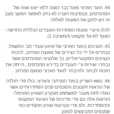
44. הועד הארצי פועל כבר כשנה ללא ייצוג שווה של
המהנדסים, ובנסיבות העניין לא ניתן לאפשר המשך מצב
זה ויש לתקן את המעוות לאלתר.
להלן עיקרי טענות הסתדרות העובדים הכללית החדשה -
האגף לאיגוד מקצועי.(המשיבה 1).
45. הנציגים בוועד הארצי של ארגון עובדי חב' החשמל,
נבחרים על ידי כל הצירים של מועצת המרחב, לרבות
הנציגים הסקטוריאליים, כך שלנציגי המהנדסים אשר
נבחרו ישירות ע"י העובדים בדירוג מהנדסים , הייתה את
הזכות לבחור ולהיבחר לוועד הארצי מטעם המרחב .
46. נושא השריון בוועד המרחבי והארצי, כולו פרי תולדה
של הוראות תקנונים והסכמים פנים הסתדרותיים אשר
נועדו לתת מעבר למשתמע מעקרון השוויון הפורמלי.
הוראות אלה הם פרי מדיניות של האיגוד המקצועי
וההסתדרות, ולא פרי עקרונות שוויון חוקתיים כפי
שמנסים המבקשים לטעון.