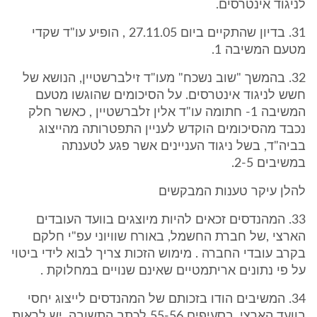
לניגוד אינטרסים.
31. בדיון שהתקיים ביום 27.11.05 , הופיע עו"ד שקדי
מטעם המשיבה 1.
32. בהמשך "שוב נשכח" מעו"ד זילברשטיין, הנושא של
חשש לניגוד אינטרסים. על הסיכומים שהוגשו מטעם
המשיבה 1- חתומה עו"ד אלין זלברשטיין , כאשר חלק
נכבד מהסיכומים הוקדש לעניין התפטרותה מהייצוג
בביה"ד, בשל ניגוד העניינים אשר פגע לטענתה
במשיבים 2-5.
להלן עיקר טענות המבקשים
33. המהנדסים זכאים להיות מיוצגים בוועד העובדים
הארצי ,של חברת החשמל, באורח שוויוני עפ"י חלקם
בקרב עובדי החברה . מימוש הזכות צריך לבוא לידי ביטוי
על פי נתונים אריתמטיים שאינם שנויים במחלוקת .
34. המשיבים הודו בזכותם של המהנדסים לייצוג יחסי
בוועד הארצי, בסעיפים 55-56 לכתב התשובה. יש לראות