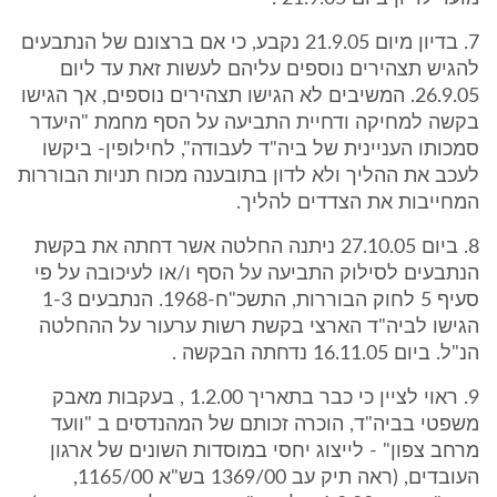
7. בדיון מיום 21.9.05 נקבע, כי אם ברצונם של הנתבעים
להגיש תצהירים נוספים עליהם לעשות זאת עד ליום
26.9.05. המשיבים לא הגישו תצהירים נוספים, אך הגישו
בקשה למחיקה ודחיית התביעה על הסף מחמת "היעדר
סמכותו העניינית של ביה"ד לעבודה", לחילופין- ביקשו
לעכב את ההליך ולא לדון בתובענה מכוח תניות הבוררות
המחייבות את הצדדים להליך.
8. ביום 27.10.05 ניתנה החלטה אשר דחתה את בקשת
הנתבעים לסילוק התביעה על הסף ו/או לעיכובה על פי
סעיף 5 לחוק הבוררות, התשכ"ח-1968. הנתבעים 1-3
הגישו לביה"ד הארצי בקשת רשות ערעור על ההחלטה
הנ"ל. ביום 16.11.05 נדחתה הבקשה .
9. ראוי לציין כי כבר בתאריך 1.2.00 , בעקבות מאבק
משפטי בביה"ד, הוכרה זכותם של המהנדסים ב "וועד
מרחב צפון" - לייצוג יחסי במוסדות השונים של ארגון
העובדים, (ראה תיק עב 1369/00 בש"א 1165/00,