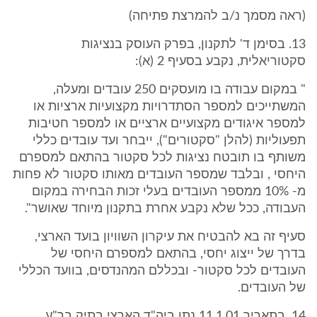
(ראה מסמך נ/ב להמרצת פתיחה)
13. בסימן ד' לתקנון, בפרק העוסק בנציגות
סקטוריאלית, נקבע בסעיף 2 (א):
" במקום עבודה בו מועסקים 250 עובדים ומעלה,
המשתייכים למספר הסתדרויות מקצועיות ארציות או
למספר איגודים מקצועיים ארציים או למספר חטיבות
תפעוליות (להלן "סקטורים"), ייבחר ועד עובדים כללי
משותף בו תובטח נציגות לכל סקטור בהתאם למספרם
היחסי , ובלבד שמספר העובדים מאותו סקטור לא פחות
מ- 10% ממספר העובדים בעלי זכות הבחירה במקום
העבודה, ככל שלא נקבע אחרת בתקנון מיוחד שאושר".
סעיף זה בא להבטיח את עיקרון השוויון בועד הארצי,
בדרך של ייצוג יחסי, בהתאם למספרם היחסי של
העובדים לכל סקטור- ובכללם המהנדסים, בוועד הכללי
של העובדים.
14. בתאריך 11.1.01 נתן ביה"ד הארצי בתיק בר"ע