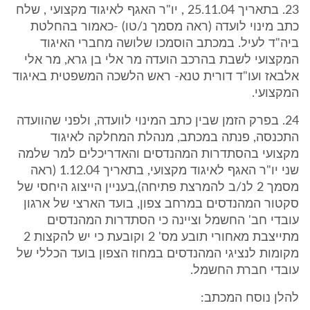
23. בתאריך 25.11.04 , יו"ר האגף לאיגוד מקצועי , שלח
כתב מינוי לועדה (ראה מסמך נ/טו) -כאמור בהחלטת
ביה"ד לעיל. במכתב הוסמכו שלושה מחברי האיגוד
המקצועי לשבת בהרכב הועדה מר אלי בן גרא, מר אלי
אלבאז ועו"ד דורית טנא- ראש הלשכה המשפטית באיגוד
המקצועי.
24. בפרק הזמן שבין כתב המינוי לוועדה, ולפני שהוועדה
התכנסה, פנתה במכתב, מנהלת המחלקה לאיגוד
מקצועי בהסתדרות המהנדסים והאדריכלים למר שלמה
שני יו"ר האגף לאיגוד מקצועי, בתאריך 1.12.04 (ראה
מסמך 2 לנ/ב להמרצת פתיחה),בעניין הייצוג היחסי של
סקטור המהנדסים במרחב צפון, בועד הארצי של ארגון
עובדי חב' החשמל וציינה כי הסתדרות המהנדסים
מתייצבת מאחורי תובע מס' 2 וקובעת כי יש להקצות 2
מקומות לנציגי המהנדסים במחוז הצפון בועד הכללי של
עובדי חברת החשמל.
להלן נוסח המכתב: