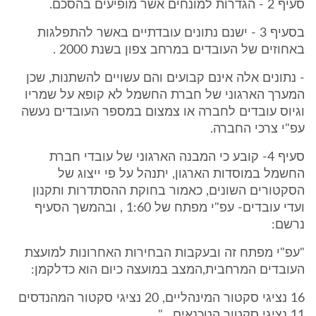
סעיף 2 - הגדרות למונחים אשר מופיעים בהסכם.
בסעיף 3 - ישנם נתונים עובדתיים באשר להתפלגות
באחוזים של העובדים במרחב צפון בשנת 2000 .
- נתונים אלה אינם קבועים והם עשויים להשתנות, שכן
המערך הארגוני של חברת החשמל לא קופא על שמריו
וגיוס עובדים לחברה או צמצום במספר העובדים נעשה
עפ"י צרכי החברה.
סעיף 4- קובע כי המבנה הארגוני של עובדי חברת
החשמל במוסדות הארגון, יתנהל על פי ייצוג של
הסקטורים השונים, כאמור בחוקת ההסתדרות ותקנון
ועדי עובדים- עפ"י מפתח של 1:60 , ובהמשך הסעיף
נרשם:
"עפ"י מפתח זה ובעקבות הבחירות האחרונות למועצת
העובדים המרחבית,המצב במועצה כיום הוא כדלקמן:
16 נציגי סקטור המינהליים, 20 נציגי סקטור המהנדסים
11 נציגי סקטור הטכנאים...."