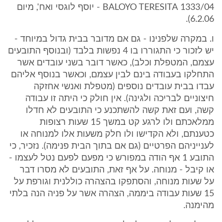
1333/04 BALOYO TERESITA - יוסף לוגסי ואח', מיום
6.2.06).
ו. במקרה שלפנינו - גם אם מדובר בבית גדול במיוחד -
יש לזכור כי התגוררו בו 4 נפשות בלבד (ובנוסף התובעים
עצמם, המטפלת וכלב), כאשר דובר בשני עובדים אשר
התחלקו בעבודה בינם לבין עצמם, וכאשר בנוסף אליהם
עבדו בבית עובדים נוספים (מטפלת ואנשי אחזקה
חיצוניים לבריכה ולגינה). אין חולק כי היתה זו עבודה
קשה, ועם זאת קשה להשתכנע כי התובעים לא חדלו
ממלאכתם ולו לרגע קט במשך 15 שעות רצופות
כטענתם, ולא הקדישו ולו חלק משעות אלו למנוחה או
לענייניהם הפרטיים (גם אם בתוך הבית פנימה). נזכיר, כי
התובע 1 אף הודה במפורש כי מפעם לפעם נטל לעצמו -
או קיבל - מנוחה. על אף זאת, התובעים לא מסרו דבר
על שעות מנוחה, והסתפקו בהצהרה כוללנית וגורפת על
15 שעות עבודה ביממה, הצהרה אשר על פניה הנה בלתי
מהימנה.