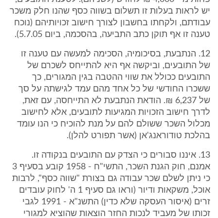
יש לראות בעלות זו תשלום בשווה כסף שהנו חלק משכר
עבודתם, ולקחתו בחשבון לצורך חישוב זכויותיהם (נוכח
טענה זו אף תוקן כתב התביעה, בהסכמה, ביום 5.7.05).
12. הנתבעת, בסיכומיה, הסכימה למעשה עם טענה זו
של התובעים, וביקשה אף היא להתייחס לשכרם של
התובעים ככולל את שווי ההטבה בגין המגורים, כך
ששכרו החודשי של כל אחד מהם עמד לגישתה על סך
של 6,237 ₪. הודאת הנתבעת לא התייחסה, עם זאת,
לדרך חישוב הזכויות המגיעות לתובעים, אלא לחישוב
מכלול השכר ששולם להם על מנת להוכיח כי הנו עומד
בהלכת טודוראנג'אן (אשר תפורט להלן).
13. איננו סבורים כי הצדק עם התובעים בנקודה זו.
אמנם, חוק הגנת השכר, התשי"ח - 1958 קובע בסעיף 3
כי ניתן לשלם שכר עבודה גם בצורת "שווה כסף", לרבות
אוכל, משקאות ודיור (וראו גם סעיף 1 ה' לחוק עובדים
זרים (איסור העסקה שלא כדין) התשנ"א - 1991 לגבי
זכותו של מעביד לנכות החזר הוצאות שהוציא למגורי