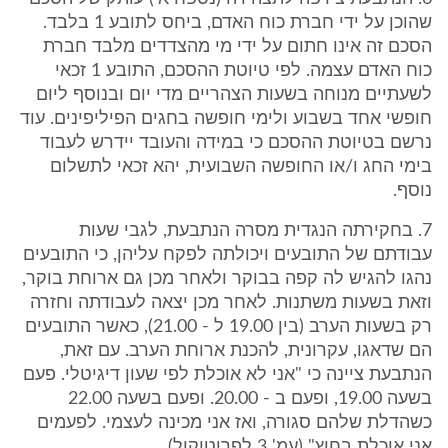
שהוכן על ידי חברת כוח האדם, ביחס לתובע 1 בלבד.
הסכם זה אינו חתום על ידי מי מהצדדים מלבד חברת
כוח האדם עצמה. לפי טיוטת ההסכם, התובע 1 זכאי
לשעתיים מנוחה בשעות הצהריים מדי יום ובנוסף ליום
חופשי אחד בשבוע ולימי חופשה בחגים הפיליפינים. עוד
נרשם בטיוטת ההסכם כי במידה והעובד יידרש לעבוד
בימי החג ו/או החופשה השבועית, יהא זכאי לתשלום
נוסף.
7. בחקירתה הנגדית מסרה הנתבעת, לגבי שעות
עבודתם של התובעים ויכולתה לפקח עליהן, כי התובעים
נהגו להגיש לה קפה בבוקר ולאחר מכן גם ארוחת בוקר,
וזאת בשעות משתנות. לאחר מכן יצאה לעבודתה וחזרה
רק בשעות הערב (בין 19.00 ל - 21.00), כאשר התובעים
הם שדאגו, עקרונית, להכנת ארוחת הערב. עם זאת,
הנתבעת ציינה כי "אני לא אוכלת לפי שעון דיגיטלי. פעם
בשעה 19.00, ופעם ב - 20.00. ופעם בשעה 22.00
כשהדלת שלהם סגורה, ואז אני מכינה לעצמי. לפעמים
אני אוכלת בחוץ" (עמ' 3 לפרוטוקול).