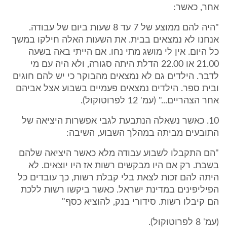
אחר, כאשר:
"היה להם ממוצע של 7 עד 8 שעות ביום של עבודה.
אנחנו לא נמצאים בבית. את השעות האלה חילקו במשך
כל היום. אין לי מושג מתי נחו. אם הייתי באה בשעה
21.00 או 22.00 הדלת היתה סגורה, ולא היה עם מי
לדבר. הילדים גם לא נמצאים מהבוקר כי יש להם חוגים
ובית ספר. הילדים נמצאים פעמיים בשבוע אצל אביהם
אחר הצהריים..." (עמ' 12 לפרוטוקול).
10. כאשר נשאלה הנתבעת לגבי אפשרות היציאה של
התובעים מביתה במהלך השבוע, השיבה:
"הם התקבלו לשבוע עבודה מלא כאשר היציאה שלהם
בשבת. רק אם היו מבקשים רשות אז היו יוצאים. לא
היתה להם זכות לצאת בלי קבלת רשות, כך עובדים כל
הפיליפינים במדינת ישראל. כאשר ביקשו רשות ללכת
הם קיבלו רשות. סידורי בנק, להוציא כסף"
(עמ' 8 לפרוטוקול).