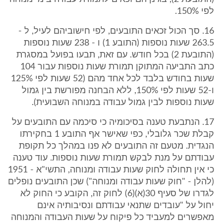
לפי 150%.
16. סך הכול זכאים התובעים, לפי חישוביהם לעיל, ל -
263.5 שעות נוספות (התובע 1) ו - 238 שעות נוספות
(התובעת 2) בכל חודש. עם זאת, תבעו בפועל במסגרת
כתב התביעה המתוקן תמורת שעות נוספות עבור 104
שעות בחודש בלבד לכל אחד מהם (52 שעות לפי 125%
ו-52 שעות לפי 150%, ללא הבחנה מפורשת בין גמול
שעות נוספות לבין גמול עבודה במנוחה השבועית).
17. הנתבעת טענה בסיכומיה כי סיכמה עם התובעים על
קבלת שכר גלובלי, כפי שאישר אף התובע 1 בחקירתו
הנגדית. מטעם זה התובעים לא פנו במהלך כל תקופת
עבודתם על מנת לבקש תמורת שעות נוספות. עוד טענה
כי אין תחולה לחוק שעות עבודה ומנוחה, התשי"א - 1951
(להלן - "חוק שעות עבודה ומנוחה") שכן התובעים נופלים
לגדרו של סעיף 30(א)(6) לחוק זה, הקובע כי החוק לא
יחול על "עובדים שתנאי עבודתם ונסיבותיה אינם
מאפשרים למעביד כל פיקוח על שעות העבודה והמנוחה