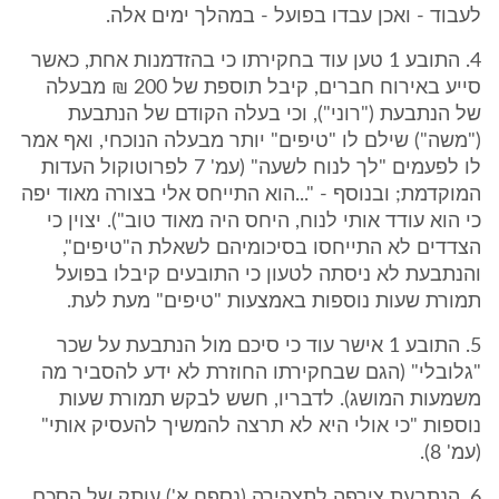
לעבוד - ואכן עבדו בפועל - במהלך ימים אלה.
4. התובע 1 טען עוד בחקירתו כי בהזדמנות אחת, כאשר
סייע באירוח חברים, קיבל תוספת של 200 ₪ מבעלה
של הנתבעת ("רוני"), וכי בעלה הקודם של הנתבעת
("משה") שילם לו "טיפים" יותר מבעלה הנוכחי, ואף אמר
לו לפעמים "לך לנוח לשעה" (עמ' 7 לפרוטוקול העדות
המוקדמת; ובנוסף - "...הוא התייחס אלי בצורה מאוד יפה
כי הוא עודד אותי לנוח, היחס היה מאוד טוב"). יצוין כי
הצדדים לא התייחסו בסיכומיהם לשאלת ה"טיפים",
והנתבעת לא ניסתה לטעון כי התובעים קיבלו בפועל
תמורת שעות נוספות באמצעות "טיפים" מעת לעת.
5. התובע 1 אישר עוד כי סיכם מול הנתבעת על שכר
"גלובלי" (הגם שבחקירתו החוזרת לא ידע להסביר מה
משמעות המושג). לדבריו, חשש לבקש תמורת שעות
נוספות "כי אולי היא לא תרצה להמשיך להעסיק אותי"
(עמ' 8).
6. הנתבעת צירפה לתצהירה (נספח א') עותק של הסכם