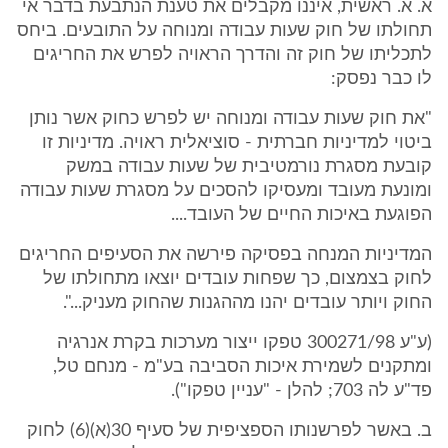
א. א. ראשית, איננו מקבלים את טענת הנתבעת בדבר אי
תחולתו של חוק שעות עבודה ומנוחה על התובעים. ביחס
לתכליתו של חוק זה והדרך הראויה לפרש את החריגים
לו כבר נפסק:
"את חוק שעות עבודה ומנוחה יש לפרש כחוק אשר נותן
ביטוי למדיניות חברתית - סוציאלית ראויה. מדיניות זו
קובעת מסגרת נורמטיבית של שעות עבודה במשק
ומונעת מעובד ומעסיקו להסכים על מסגרת שעות עבודה
הפוגעת באיכות החיים של העובד....
המדיניות המנחה בפסיקה פירשה את הסעיפים החריגים
לחוק בצמצום, כך שפחות עובדים יוצאו מתחולתו של
החוק ויותר עובדים יהנו מההגנות שהחוק מעניק...".
(ע"ע 300271/98 טפקו ייצור מערכות בקרת אנרגיה
ומתקנים לשמירת איכות הסביבה בע"מ - מנחם טל,
פד"ע לה 703; להלן - "עניין טפקו").
ב. באשר לפרשנותו הספציפית של סעיף 30(א)(6) לחוק