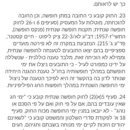
כך יש לראותם.
23. החוק קובע כי החובה במתן חופשה, וכן החובה
להוכחתה, מוטלות על המעסיק (סעיפים 6 ו-26 לחוק
חופשה שנתית; תקנות חופשה שנתית (פנקס חופשה),
התשי"ז-1957; דב"ע לא/22-3 ציק ליפוט - חיים קסטנר,
פד"ע ג' 215). הנתבעת במקרה זה לא פירטה מועדים
ספציפיים בהם יצאו התובעים לטענתה לחופשה שנתית,
וממילא לא הוכיחה זאת, מלבד טענה כוללנית - שנשללה
על ידינו כמפורט לעיל - כי התובעים ניצלו את ימי
חופשתם במהלך חופשותיה בחו"ל. טענת ההגנה היחידה
שנותר לדון בה בהקשר זה היא לפיכך הטענה של ניצול
ימי החופשה השנתית במהלך חופשות החג הפיליפיניות.
24. סעיף 5(א)(2) לחוק חופשה שנתית קובע כי "ימי חג
שאין עובדים בהם, אם על פי חוק ואם על פי הסכם או
נוהג" - לא יובאו במנין ימי החופשה מכוח החוק. סעיף
18 א' לפקודת סדרי השלטון והמשפט קובע כי "לשאינם
יהודים הזכות לקיים ימי מנוחה בשבתם וחגיהם. חגים