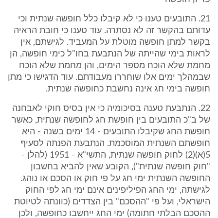
21. התובעים טענו כי לא קיבלו כלל חופשה שנתית וכי
עדותם בהקשר זה לא נסתרה. עוד טענו כי חובת הראיה
בקשר למתן חופשה מוטלת על המעביד. לגישתם, אין
לראות בימי שהייתה של הנתבעת בחו"ל כימי חופשה, הן
מחמת שלא הוכח מספר הימים, והן מחמת שלא הוכח
שבמהלך ימים אלו שוחררו מעבודתם. עוד הדגישו כי מתן
חופשה בימי חג אינה נחשבת כחופשה שנתית.
22. הנתבעת טענה בסיכומיה כי אין בסיס חוקי לאבחנה
של ב"כ התובעים בין חופשת חג לחופשה שנתית, כאשר
חופשת החג שקיבלו התובעים - 14 ימים בשנה - היא
חופשתם השנתית המוסכמת. הנתבעת הפנתה לסעיף
5(א)(2) לחוק חופשה שנתית, התשי"א - 1951 (להלן -
"חוק חופשה שנתית"), הקובע שאין להביא בחשבון
החופשה השנתית ימי חג על פי חוק או הסכם או נוהג.
לגישתה, ימי החג הפיליפינים אינם ימי חג לפי החוק
הישראלי, ועל פי "ההסכם" בין הצדדים (כוונתה לטיוטת
ההסכם הבלתי חתומה) ימי החג ייחשבו כחופשה, ולכן