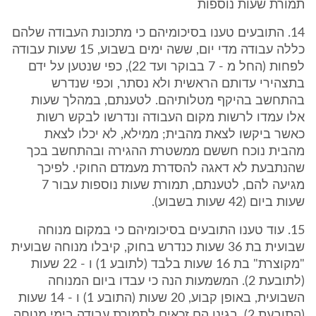
תמורת שעות נוספות
14. התובעים טענו בסיכומיהם כי מתכונת העבודה שלהם
כללה עבודה מדי יום, ששה ימים בשבוע, 15 שעות עבודה
לפחות (החל מ - 7 בבוקר ועד 22), כפי שנטען על ידם
בתצהירי עדותם הראשית ולא נסתר, וכפי שנדרש
בהתחשב בהיקף מטלותיהם. לטענתם, במהלך שעות
אלו עמדו לרשות מקום העבודה ונדרשו לבקש רשות
כאשר ביקשו לצאת מהבית; ממילא, לא יכלו לצאת
מהבית נוכח חששם ממשטרת ההגירה ובהתחשב בכך
שהנתבעת לא דאגה להסדרת מעמדם החוקי. לפיכך
מגיעה להם, לטענתם, תמורת שעות נוספות עבור 7
שעות ביום (42 שעות בשבוע).
15. עוד טענו התובעים בסיכומיהם כי במקום מנוחה
שבועית בת 36 שעות כנדרש בחוק, קיבלו מנוחה שבועית
"מקוצרת" בת 16 שעות בלבד (לתובע 1) ו - 22 שעות
(לתובעת 2). המשמעות הנה כי עבדו ביום המנוחה
השבועית, באופן קבוע, 20 שעות (התובע 1) ו - 14 שעות
(התובעת 2), בגינן הם זכאים לתמורת עבודה בימי מנוחה