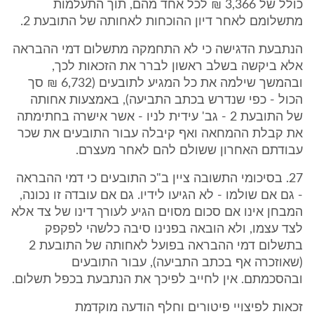
כולל של 3,366 ₪ לכל אחד מהם, תוך התעלמות
מתשלומם לאחר דיון ההוכחות לאחותה של התובעת 2.
הנתבעת הדגישה כי לא התחמקה מתשלום דמי ההבראה
אלא ביקשה בשלב ראשון לברר את הזכאות לכך,
ובהמשך שילמה את כל המגיע לתובעים (6,732 ₪ סך
הכול - כפי שנדרש בכתב התביעה), באמצעות אחותה
של התובעת 2 - גב' עידית לניו - אשר אישרה בחתימתה
את קבלת ההמחאה ואף קיבלה עבור התובעים את שכר
עבודתם האחרון ששולם להם לאחר מעצרם.
27. בסיכומי התשובה ציין ב"כ התובעים כי דמי ההבראה
- גם אם שולמו - לא הגיעו לידיו. גם אם עובדה זו נכונה,
המבחן אינו אם סכום מסוים הגיע לעורך דינו של צד אלא
לצד עצמו, ולא הובאה בפנינו סיבה כלשהי לפקפק
בתשלום דמי ההבראה בפועל לאחותה של התובעת 2
(שאוזכרה אף בכתב התביעה), עבור התובעים
ובהסכמתם. אין לחייב לפיכך את הנתבעת בכפל תשלום.
זכאות לפיצויי פיטורים וחלף הודעה מוקדמת