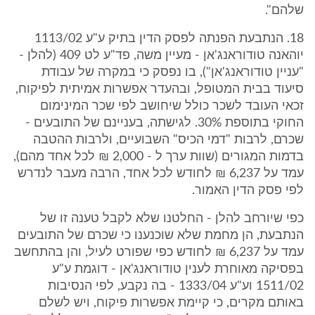
שלהם".
18. הנתבעת הפנתה לפסק הדין בתיק ע"ע 1113/02
יוהאנה טודוראנג'אן - מעיין משה, פד"ע לט 409 (להלן -
"עניין טודוראנג'אן"), בו נפסק כי במקרה של עבודת
סיעוד בבית המטופל, ובהעדר אפשרות אמיתית לפיקוח,
זכאי העובד לשכר כולל שיחושב לפי שכר המינימום
החוקי בתוספת 30%. לגישתה, בעניינם של התובעים -
שכרם, לרבות "דמי הכיס" השבועיים, ולרבות ההטבה
בדמות המגורים (שוות ערך ל - 2,000 ₪ לכל אחד מהם),
עמד על 6,237 ₪ לחודש לכל אחד, הרבה מעבר לנדרש
לפי פסק הדין האמור.
כפי שיורחב להלן - החלטנו שלא לקבל טענה זו של
הנתבעת, הן מחמת שלא שוכנענו כי שכרם של התובעים
עמד על 6,237 ₪ לחודש כפי שפורט לעיל, והן בהתחשב
בפסיקה מאוחרת לענין טודוראנג'אן - דוגמת ע"ע
1511/02 וע"ע 1333/04 - בה נקבע, לפי הנסיבות
באותם מקרים, כי קיימת אפשרות פיקוח, ויש לשלם