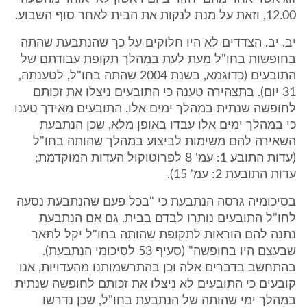
12.00, וזאת על מנת לנקות את הבית לאחר סוף השבוע.
יב. יב. הצדדים לא היו חלוקים על כך שהנתבעת שהתה
בחופשות בחו"ל מעת לעת במהלך תקופת עבודתם של
התובעים (כדוגמא, בשנת 2004 שהתה בחו"ל, לטענתה,
31 יום). בתצהירה טענה כי התובעים ניצלו את זכותם
לחופשה שנתית במהלך ימים אלו. התובעים מאידך טענו
כי במהלך ימים אלו עבדו באופן מלא, שכן הנתבעת
השאירה להם משימות לביצוע במהלך שהותה בחו"ל
(עדות התובע 1: עמ' 8 לפרוטוקול העדות המוקדמת;
עדות התובעת 2: עמ' 15).
בסיכומיה גרסה הנתבעת כי "בכל פעם שהנתבעת נסעה
לחו"ל התובעים נותרו לבדם בבית. גם אם הנתבעת
נתנה להם הוראות לתקופת שהותה בחו"ל יקל לתאר
שבעצם היו בחופשה" (סעיף 53 לסיכומי הנתבעת).
בהתחשב בדברים אלה וכן בהתרשמותנו מהעדויות, אנו
קובעים כי התובעים לא ניצלו את זכותם לחופשה שנתית
במהלך ימי שהותה של הנתבעת בחו"ל, שכן נדרשו