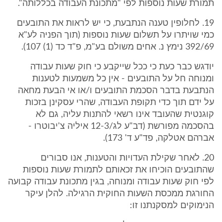
תמורת שעות נוספות לפי "מתכונת העבודה בכללותה".
19. לחלופין טענה הנתבעת, כי יש לראות את התובעים
כמי שויתרו על תשלום שעות נוספות (תוך הפניה לע"א
392/69 נימץ נ. אחים משולם בע"מ, פ"ד כד (1) 107).
יודגש כבר כעת כי ככל שייקבע כי חוק שעות עבודה
ומנוחה חל על התובעים - אין כל משמעות לטענות
הנתבעת בדבר הסכמת התובעים ו/או אי הבעת מחאה
על ידם תוך כדי תקופת העבודה, שהרי עסקינן בזכות
קוגנטית שהעובד אינו רשאי להתנות עליה, גם לא
בהסכמה מפורשת (דב"ע לג/12-3 איליה צ'יבוטרו -
אברהם אטלקה, פד"ע ד' 173).
20. לאחר שקילת העדויות והטענות, אנו סבורים
שהתובעים הוכיחו את זכאותם לתמורת שעות נוספות
לפי חוק שעות עבודה ומנוחה, בגין מתכונת עבודה קבועה
החורגת ממכסת השעות החוקית הרגילה. להלן עיקר
הנימוקים למסקנתנו זו: