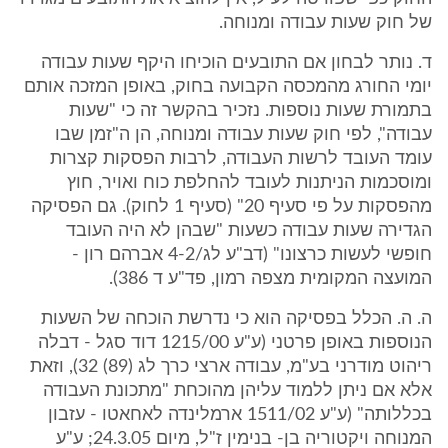
של חוק שעות עבודה ומנוחה.
ד. נותר לבחון אם התובעים הוכיחו היקף שעות עבודה
יומי החורג מהמכסה הקבועה בחוק, באופן המזכה אותם
בתמורת שעות נוספות. נזכיר בהקשר זה כי "שעות
עבודה", לפי חוק שעות עבודה ומנוחה, הן ה"זמן שבו
עומד העובד לרשות העבודה, לרבות הפסקות קצרות
ומוסכמות הניתנות לעובד להחלפת כוח ואויר, חוץ
מהפסקות על פי סעיף 20" (סעיף 1 לחוק). גם הפסיקה
הגדירה שעות עבודה כשעות "שבהן לא היה העובד
חופשי לעשות כרצונו" (דב"ע לג/4-2 אברהם רון -
המועצה המקומית מצפה רמון, פד"ע ד 386).
ה. ה. הכלל בפסיקה הוא כי נדרשת הוכחה של השעות
הנוספות באופן פרטני (ע"ע 1215/00 דוד סגל - דבלה
ריהוט מודרני בע"מ, עבודה ארצי כרך לג (89) 32), וזאת
אלא אם ניתן ללמוד עליהן מהוכחת "מתכונת העבודה
בכללותה" (ע"ע 1511/02 ארמלינדה לאחאטו - עזבון
המנוחה ויקטוריה בן- בנימין ז"ל, מיום 24.3.05; ע"ע