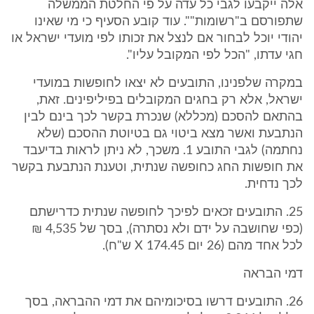
אלה ייקבעו לגבי כל עדה על פי החלטת הממשלה
שתפורסם ב"רשומות"". עוד קובע הסעיף כי מי שאינו
יהודי יוכל לבחור אם לנצל את זכותו לפי מועדי ישראל או
חגי עדתו, "הכל לפי המקובל עליו".
במקרה שלפנינו, התובעים לא יצאו לחופשות במועדי
ישראל, אלא רק בחגים המקובלים בפיליפינים. זאת,
בהתאם להסכם (מכללא) שנכרת בקשר לכך בינם לבין
הנתבעת ואשר מצא ביטוי גם בטיוטת ההסכם (שלא
נחתמה) לגבי התובע 1. משכך, לא ניתן לראות בדיעבד
את חופשות החג כחופשה שנתית, וטענת הנתבעת בקשר
לכך נדחית.
25. התובעים זכאים לפיכך לחופשה שנתית כדרישתם
(כפי שחושבה על ידם ולא נסתרה), בסך של 4,535 ₪
לכל אחד מהם (26 יום X 174.45 ש"ח).
דמי הבראה
26. התובעים דרשו בסיכומיהם את דמי ההבראה, בסך