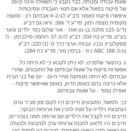
שעות עבודה ומנוחה, כבר נקבע כי השאלה אינה קיומו
של פיקוח בפועל אלא אם תנאי העבודה ונסיבותיה
איפשרו פיקוח כאמור (דב"ע לג/4-2 אברהם רון - מועצה
מקומית מצפה רמון, פד"ע ד' 386; וראו גם דב"ע
נד/125-3 מלכה בן-נון ואח' - אור שלום כפר ילדים ונוער
בע"מ, פד"ע כח 334; דב"ע לו/37-3 רוחמה סילברמן - ה'
פסקלוביץ ובניו, עבודה ארצי כרך ט' (1) 220; דב"ע
נג/188-3 ABC ניוז - בנימין מור, פד"ע כח 284).
ג. בהקשר שלפנינו, לא ניתן לקבוע כי לא היתה כל
אפשרות פיקוח על שעות עבודתם של התובעים, שהרי
עבודתם לא היתה מנותקת מחיי היום - יום של בני הבית
אלא כרוכה בהם באופן הדוק, באופן שאיפשר פיקוח -
ואפילו צמוד - על שעות עבודתם.
כך, ולמשל, התובעים חייבים היו לקום זמן סביר טרם
הנתבעת וילדיה על מנת להכין את ארוחות הבוקר;
חייבים היו לקבל את הילדים עם ארוחה חמה בצהריים;
חייבים היו לדאוג להכנת ארוחת ערב לנתבעת ולבעלה
גם כאשר חזרו בשעה מאוחרת; חייבים היו לעמוד הכן