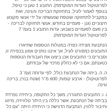
לפרוטוקול העדות המוקדמת). התובע 1 טען כי טיפל,
בנוסף לאמור לעיל, בתחזוקת הבריכה והגינה, זאת
במקביל לתחזוקה שוטפת שנעשתה על ידי אנשי מקצוע
חיצוניים (גנן - פעמיים בחודש; אנשי תחזוקה לבריכה -
בין פעם לפעמיים בשבוע; עדות התובע 1 בעמ' 7
לפרוטוקול העדות המוקדמת).
הנתבעת מצידה כפרה במטלות הנוספות שתיארו
התובעים כמפורט לעיל, אך איננו נותנים אמון בכפירה זו,
וסבורים כי התובעים אכן ביצעו את העבודות הנוספות
כטענתם, אם כי לא כחלק מרכזי של עבודתם.
ה. ה. ביתה של הנתבעת כולל, לפי עדותה (עמ' 3
לפרוטוקול) - ארבע קומות, 600 מ"ר (שטח בנוי), בריכה
וגינה.
ו. ו. התובעים התגוררו, משך כל התקופה, ביחידה נפרדת
בביתה של הנתבעת, אשר כללה בין היתר טלוויזיה, מיזוג
וחיבור ללווין. הנתבעת הדגישה כי היחידה היתה "עם כל