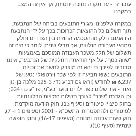
עובד זר - עד תקרה נמוכה יחסית), אך אין זה המצב
במקרנו.
במקרה שלפנינו, מגורי התובעים בביתה של הנתבעת,
תוך תשלום כל ההוצאות הכרוכות בכך על ידי הנתבעת,
היו אמנם חלק מההסכמה החוזית בין הצדדים וחלק
מתנאי העבודה הנלווים, אך מבלי שניתן לומר כי היה זה
תשלום של חלק משכר העבודה המוסכם באמצעות
"שווה כסף". על אף הודאתה החלקית של הנתבעת, איננו
סבורים לפיכך כי יהא זה מוצדק לחשב את זכויות
התובעים נשוא תביעה זו לפי שכר וירטואלי נטען של
6,237 ₪ לחודש (וראו גם דב"ע נד/ 125-3 מלכה בן-נון
ואח' - אור שלום כפר ילדים ונוער בע"מ, פד"ע כח 334;
וכן הגדרת "שכר" לצורך תשלום הזכויות הרלוונטיות
בחוק פיצויי פיטורים (סעיף 13), חוק הודעה מוקדמת
לפיטורים ולהתפטרות, התשס"א - 2001 (סעיפים 1 ו- 7),
חוק שעות עבודה ומנוחה (סעיפים 16-17), וחוק חופשה
שנתית (סעיף 10)).