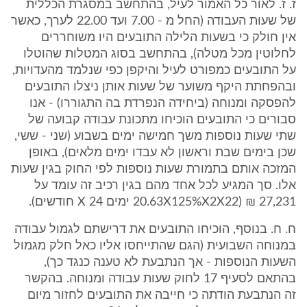
ז. ז. לאור כל האמור לעיל, בהתחשב במסגרת הכללית
של שעות העבודה (החל מ - 7.00 ועד 22.00 לערך, כאשר
אין חולק כי בשעות הלילה התובעים היו משוחררים
לחלוטין מכל מטלה), בהתחשב בסוג המטלות שהוטלו
על התובעים כמפורט לעיל והיקפן כפי שנלמד מהעדויות,
ובהפחתת היקף משוער של שעות אותן ניצלו התובעים
להפסקה ומנוחה (ביחידה הנפרדת בה התגוררו) - אנו
סבורים כי התובעים הוכיחו מתכונת עבודה קבועה של
שתי שעות נוספות משך חמישה ימים בשבוע (שני - ששי,
שכן בימים שבת וראשון לא עבדו ימים מלאים), באופן
המזכה אותם בתמורת שעות נוספות לפי החוק בגין שעות
אלו. סך המגיע לכל אחד מהם בגין רכיב זה עומד על
27,231 ₪ (20.63X125%X2X22 ימים X 24 חודשים).
ח. ח. בנוסף, הוכיחו התובעים את דרישתם לגמול עבודה
במנוחה השבועית (הגם שהתייחסו אליו כאל חלק מגמול
השעות הנוספות - אך הנתבעת לא טענה כנגד כך),
בהתאם לסעיף 17 לחוק שעות עבודה ומנוחה. בהקשר
זה הנתבעת הודתה כי חייבה את התובעים לחזור מיום