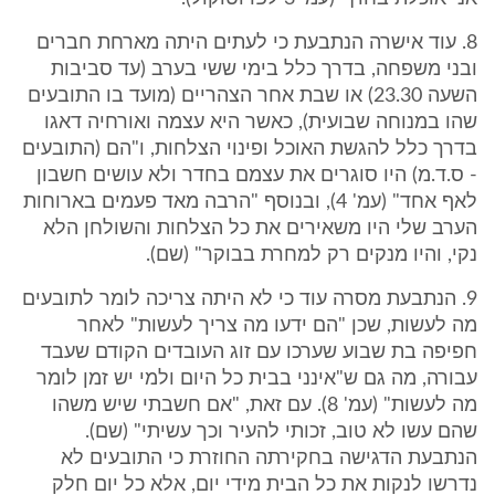
8. עוד אישרה הנתבעת כי לעתים היתה מארחת חברים
ובני משפחה, בדרך כלל בימי ששי בערב (עד סביבות
השעה 23.30) או שבת אחר הצהריים (מועד בו התובעים
שהו במנוחה שבועית), כאשר היא עצמה ואורחיה דאגו
בדרך כלל להגשת האוכל ופינוי הצלחות, ו"הם (התובעים
- ס.ד.מ) היו סוגרים את עצמם בחדר ולא עושים חשבון
לאף אחד" (עמ' 4), ובנוסף "הרבה מאד פעמים בארוחות
הערב שלי היו משאירים את כל הצלחות והשולחן הלא
נקי, והיו מנקים רק למחרת בבוקר" (שם).
9. הנתבעת מסרה עוד כי לא היתה צריכה לומר לתובעים
מה לעשות, שכן "הם ידעו מה צריך לעשות" לאחר
חפיפה בת שבוע שערכו עם זוג העובדים הקודם שעבד
עבורה, מה גם ש"אינני בבית כל היום ולמי יש זמן לומר
מה לעשות" (עמ' 8). עם זאת, "אם חשבתי שיש משהו
שהם עשו לא טוב, זכותי להעיר וכך עשיתי" (שם).
הנתבעת הדגישה בחקירתה החוזרת כי התובעים לא
נדרשו לנקות את כל הבית מידי יום, אלא כל יום חלק