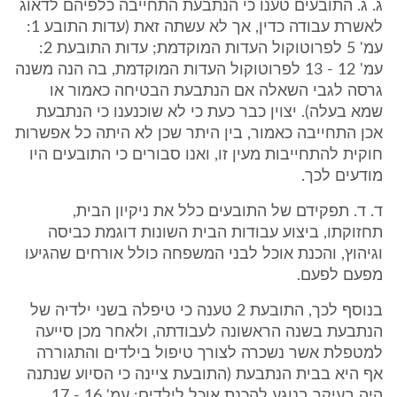
ג. ג. התובעים טענו כי הנתבעת התחייבה כלפיהם לדאוג
לאשרת עבודה כדין, אך לא עשתה זאת (עדות התובע 1:
עמ' 5 לפרוטוקול העדות המוקדמת; עדות התובעת 2:
עמ' 12 - 13 לפרוטוקול העדות המוקדמת, בה הנה משנה
גרסה לגבי השאלה אם הנתבעת הבטיחה כאמור או
שמא בעלה). יצוין כבר כעת כי לא שוכנענו כי הנתבעת
אכן התחייבה כאמור, בין היתר שכן לא היתה כל אפשרות
חוקית להתחייבות מעין זו, ואנו סבורים כי התובעים היו
מודעים לכך.
ד. ד. תפקידם של התובעים כלל את ניקיון הבית,
תחזוקתו, ביצוע עבודות הבית השונות דוגמת כביסה
וגיהוץ, והכנת אוכל לבני המשפחה כולל אורחים שהגיעו
מפעם לפעם.
בנוסף לכך, התובעת 2 טענה כי טיפלה בשני ילדיה של
הנתבעת בשנה הראשונה לעבודתה, ולאחר מכן סייעה
למטפלת אשר נשכרה לצורך טיפול בילדים והתגוררה
אף היא בבית הנתבעת (התובעת ציינה כי הסיוע שנתנה
היה בעיקר בנוגע להכנת אוכל לילדים: עמ' 16 - 17