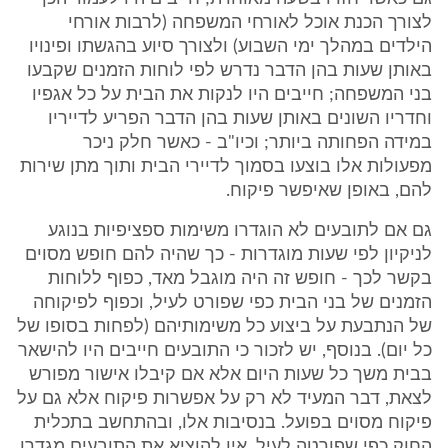
לצורך הכנת אוכל לאורחי המשפחה (לרבות אורחי
הילדים במהלך ימי השבוע) ולצורך סיוע בהגשתו ופינויו
באותן שעות בהן הדבר נדרש לפי לוחות הזמנים שקבעו
בני המשפחה; חייבים היו לנקות את הבית על כל אגפיו
וחדריו השונים באותן שעות בהן הדבר הפריע לדייריו
במידה הפחותה ביותר; וכיו"ב - כאשר חלק ניכר
מפעולות אלו בוצעו בסמוך לדיירי הבית ותוך מתן שירות
להם, באופן שאיפשר פיקוח.
גם אם לתובעים לא הוגדרו משימות ספציפיות בנוגע
לניקיון לפי שעות מוגדרות - כך שהיה להם חופש מסוים
בקשר לכך - חופש זה היה מוגבל מאד, כפוף ללוחות
הזמנים של בני הבית כפי שפורט לעיל, וכפוף לפיקוחה
של הנתבעת על ביצוע כל משימותיהם (לפחות בסופו של
כל יום). בנוסף, יש לזכור כי התובעים חייבים היו להישאר
בבית משך כל שעות היום אלא אם קיבלו אישור מפורש
לצאת, דבר המעיד לא רק על אפשרות פיקוח אלא גם על
פיקוח מסוים בפועל. בנסיבות אלו, ובהתחשב בתכלית
החוק כפי שפורטה לעיל, אין להוציא את התובעים מגדרו