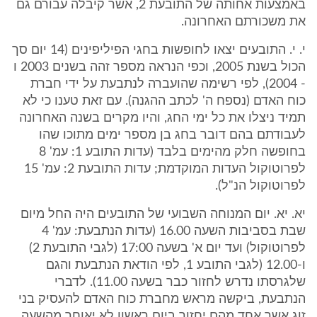
באמצעות אחותה של התובעת 2, אשר קיבלה עבורם גם
את משכורתם האחרונה.
י. י. התובעים יצאו לחופשות בחגי הפיליפינים (14 יום סך
הכול בשנת 2005, וכפי הנראה מספר זהה בשנים 2003 ו
- 2004), לפי רשימה שהועברה לנתבעת על ידי חברת
כוח האדם (נספח ה' לכתב ההגנה). עם זאת טענו כי לא
תמיד ניצלו את כל ימי החג, והיו מקרים בשנה האחרונה
לעבודתם בהם דובר בחג בן מספר ימים מתוכו שהו
בחופשה חלק מהימים בלבד (עדות התובע 1: עמ' 8
לפרוטוקול העדות המוקדמת; עדות התובעת 2: עמ' 15
לפרוטוקול הנ"ל).
יא. יא. יום המנוחה השבועי של התובעים היה החל מיום
שבת בסביבות השעה 16.00 (עדות הנתבעת: עמ' 4
לפרוטוקול) ועד יום א' בשעה 17:00 (לגבי התובעת 2)
ו-12.00 (לגבי התובע 1, לפי הודאת הנתבעת והגם
שלגרסתו נדרש לחזור כבר בשעה 11.00). לדברי
הנתבעת, ביקשה מראש מחברת כוח האדם להעסיק בני
זוג אשר אחד מהם יחזור ביום ראשון לא יאוחר מהשעה