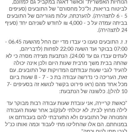
הנוחיות האפשרית" וכאשר דאגה במקביל גם למזונם,
לביטוח בריאות, ול"כל מחסורם" של התובעים (סעיפים
5 - 6 לתצהירה). להערכתה, עלות מגוריהם של התובעים
בביתה עמדה על כ - 4,000 ₪ לחודש לשניהם יחד (סעיף
24 לתצהירה).
ז. ז. התובעים טענו כי עבדו מדי יום החל מהשעה 06.45 -
07:00 בבוקר ועד השעה 22:00 לפחות (לדבריהם,
לעתים עבדו גם עד 24.00). הנתבעת מצידה מסרה כי לא
שהתה בבית משך מרבית שעות היום ולכן אינה יכולה
להעיד לגבי שעות עבודתם המדויקות של התובעים. עם
זאת, העריכה כי נדרשה עבודה בת כ - 7 - 8 שעות ביום
מכל אחד מהם (ראו פירוט בקשר לנושא זה בסעיפים 7-
10 להלן). כלשונה של הנתבעת:
"כאשת קריירה, אני עובדת שעות עבודה רבות מבוקר עד
לילה מחוץ לבית. לא יכולתי לע(ק)וב אחר שעות העבודה
והמנוחה של התובעים ולא התערבתי להם בעבודתם או
במנוחתם. הם אלו שהחליטו מתי לעבוד וכמה ואותו כנ"ל
לגבי מתי לנוח וכמה".