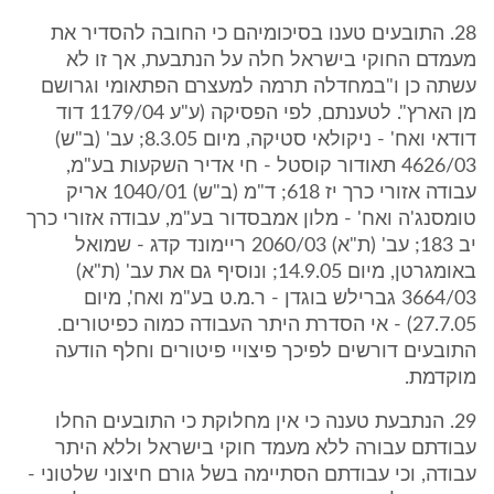
28. התובעים טענו בסיכומיהם כי החובה להסדיר את
מעמדם החוקי בישראל חלה על הנתבעת, אך זו לא
עשתה כן ו"במחדלה תרמה למעצרם הפתאומי וגרושם
מן הארץ". לטענתם, לפי הפסיקה (ע"ע 1179/04 דוד
דודאי ואח' - ניקולאי סטיקה, מיום 8.3.05; עב' (ב"ש)
4626/03 תאודור קוסטל - חי אדיר השקעות בע"מ,
עבודה אזורי כרך יז 618; ד"מ (ב"ש) 1040/01 אריק
טומסנג'ה ואח' - מלון אמבסדור בע"מ, עבודה אזורי כרך
יב 183; עב' (ת"א) 2060/03 ריימונד קדג - שמואל
באומגרטן, מיום 14.9.05; ונוסיף גם את עב' (ת"א)
3664/03 גברילש בוגדן - ר.מ.ט בע"מ ואח', מיום
27.7.05) - אי הסדרת היתר העבודה כמוה כפיטורים.
התובעים דורשים לפיכך פיצויי פיטורים וחלף הודעה
מוקדמת.
29. הנתבעת טענה כי אין מחלוקת כי התובעים החלו
עבודתם עבורה ללא מעמד חוקי בישראל וללא היתר
עבודה, וכי עבודתם הסתיימה בשל גורם חיצוני שלטוני -