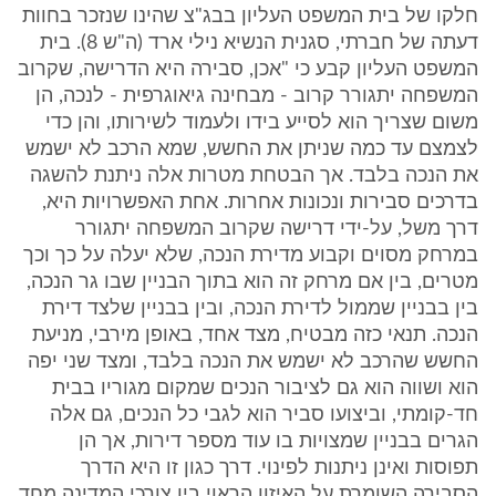
חלקו של בית המשפט העליון בבג"צ שהינו שנזכר בחוות
דעתה של חברתי, סגנית הנשיא נילי ארד (ה"ש 8). בית
המשפט העליון קבע כי "אכן, סבירה היא הדרישה, שקרוב
המשפחה יתגורר קרוב - מבחינה גיאוגרפית - לנכה, הן
משום שצריך הוא לסייע בידו ולעמוד לשירותו, והן כדי
לצמצם עד כמה שניתן את החשש, שמא הרכב לא ישמש
את הנכה בלבד. אך הבטחת מטרות אלה ניתנת להשגה
בדרכים סבירות ונכונות אחרות. אחת האפשרויות היא,
דרך משל, על-ידי דרישה שקרוב המשפחה יתגורר
במרחק מסוים וקבוע מדירת הנכה, שלא יעלה על כך וכך
מטרים, בין אם מרחק זה הוא בתוך הבניין שבו גר הנכה,
בין בבניין שממול לדירת הנכה, ובין בבניין שלצד דירת
הנכה. תנאי כזה מבטיח, מצד אחד, באופן מירבי, מניעת
החשש שהרכב לא ישמש את הנכה בלבד, ומצד שני יפה
הוא ושווה הוא גם לציבור הנכים שמקום מגוריו בבית
חד-קומתי, וביצועו סביר הוא לגבי כל הנכים, גם אלה
הגרים בבניין שמצויות בו עוד מספר דירות, אך הן
תפוסות ואינן ניתנות לפינוי. דרך כגון זו היא הדרך
הסבירה השומרת על האיזון הראוי בין צורכי המדינה מחד