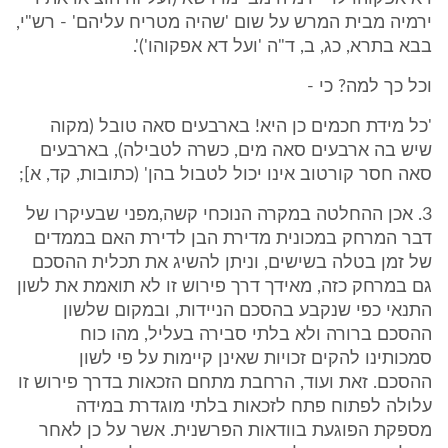
ירמיה מבית המרש על שום 'שהיה מטריח עליהם' - רש"י,
בבא בתרא, כג, ב, ד"ה 'ועל דא אפקוהו')'.
וכל כך למה? כי -
'כל מידת חכמים כן היא! בארבעים סאה טובל (מקוה
שיש בה ארבעים סאה מים, כשרה לטבילה), בארבעים
סאה חסר קורטוב אינו יכול לטבול בהן' (כתובות, קד, א];
3. אכן ההחלטה במקרה הנוכחי קשה,מפני שבעיקרו של
דבר המרחק במכונית מדירת הבן לדירת האם בממדים
של זמן בטלה בשישים, וניתן להשיג את תכלית ההסכם
גם במרחק כזה, מאידך דרך פירוש זו לא תואמת את לשון
התנאי כפי שנקבע בהסכם הניידות, ובמקום שלשון
ההסכם ברורה ולא בלתי סבירה בעליל, מהו כוח
סמכותינו להקים זכויות שאינן קיימות על פי לשון
ההסכם. זאת ועוד, הרחבת מתחם הזכאות בדרך פירוש זו
עלולה לפתוח פתח לזכאות בלתי מוגדרת במידה
מספקת הפוגעת בוודאות הפרשנית. אשר על כן לאחר