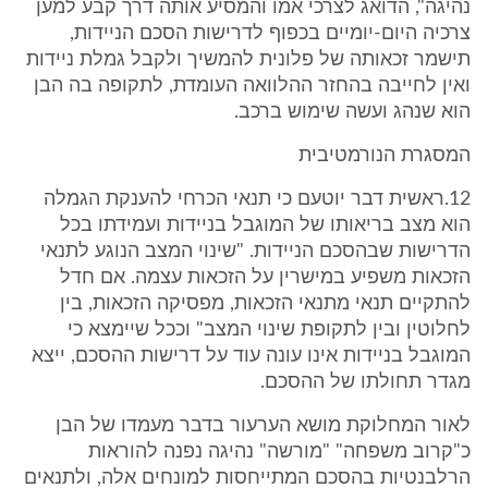
נהיגה", הדואג לצרכי אמו והמסיע אותה דרך קבע למען
צרכיה היום-יומיים בכפוף לדרישות הסכם הניידות,
תישמר זכאותה של פלונית להמשיך ולקבל גמלת ניידות
ואין לחייבה בהחזר ההלוואה העומדת, לתקופה בה הבן
הוא שנהג ועשה שימוש ברכב.
המסגרת הנורמטיבית
12.ראשית דבר יוטעם כי תנאי הכרחי להענקת הגמלה
הוא מצב בריאותו של המוגבל בניידות ועמידתו בכל
הדרישות שבהסכם הניידות. "שינוי המצב הנוגע לתנאי
הזכאות משפיע במישרין על הזכאות עצמה. אם חדל
להתקיים תנאי מתנאי הזכאות, מפסיקה הזכאות, בין
לחלוטין ובין לתקופת שינוי המצב" וככל שיימצא כי
המוגבל בניידות אינו עונה עוד על דרישות ההסכם, ייצא
מגדר תחולתו של ההסכם.
לאור המחלוקת מושא הערעור בדבר מעמדו של הבן
כ"קרוב משפחה" "מורשה" נהיגה נפנה להוראות
הרלבנטיות בהסכם המתייחסות למונחים אלה, ולתנאים