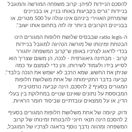
להסכם הניידות לפיהן: קרוב משפחה המורשה והמוגבל
בניידות "גרים בקביעות באותו בניין, או בבניינים
שהמרחק האווירי ביניהם אינו עולה על 500 מטרים, או
בבניינים הקרובים ביותר זה לזה בתחום אותו ישוב".
ה-ratio legis שבבסיס שלושת חלופות המגורים הינו
הבטחת זמינותו של מורשה הנהיגה למוגבל בניידות
בכדי לדאוג לצרכיו באופן ש"קרוב המשפחה יתגורר
קרוב - מבחינה גיאוגרפית - לנכה, הן משום שצריך הוא
לסייע בידו ולעמוד לשירותו, והן כדי לצמצם עד כמה
שניתן את החשש, שמא הרכב לא ישמש את הנכה בלבד".
קביעה בדבר התקיימותה של אחת משלושת חלופות
המגורים בסעיף 2 להסכם, הינה קביעה נורמטיבית
המבוססת על נתונים שאינם שנויים במחלוקת בין בעלי
הדין, או על ממצאים עובדתיים שביסוד חומר הראיות.
ודוק. קיומה של אחת משלושת חלופות המגורים בסעיף
2 להסכם הינה תנאי חיוני להבטחת זמינותו של קרוב
המשפחה ומהווה נדבך נוסף בדאגה לצרכיו של המוגבל,