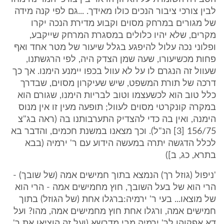
לבין צורכי ציבור הנכים כולו מאידך. ...גם לפי קנה מידה
של מגורים במרחק מסוים וקבוע מדירת הנכה יקרו
מקרים, שלא יהיו כלולים במסגרת המרחק שייקבע,
ופלוני נכה עלול להיפגע בגלל שיעור של מטר אחד ואף
פחות מכשיעורו, שעה שמן הצדק היה, לפי הרגשתנו,
שעוול זה הנגרם לו על לא עוול בכפו יימנע הימנו. אך כך
דרכה של תורת המשפט, שיש שעיקרון מסוים, שבדרך
כלל טוב הוא לכשעצמו וטוב לבריות הימנו, שגורם הוא
במקרה קונקרטי מסוים לעוול; תופעה מעין זו אין מנוס
הימנה, ואין בה כדי להצדיק התערבותנו בה (ראה בג"צ
156/75 [3] הנ"ל). וכך מצאנו במשנת חכמים, והדבר בא
לכלל הדגשה יתרה במעשה הידוע עם ר' ירמיה (בבא
בתרא, כג, ב])
'ניפול (גוזל רך) הנמצא בתוך חמישים אמה (של שובך) -
הרי הוא של בעל השובך, חוץ מחמישים אמה - הרי הוא
של מוצאו... בעי ר' ירמיה:ברגלו אחת (של הגוזל) בתוך
חמישים אמה, ורגלו אחת חוץ מחמישים אמה, מהו? ועל
דא אפקוהו לר' ירמיה מבי מדרשא (ועל זה הוציאו את ר'