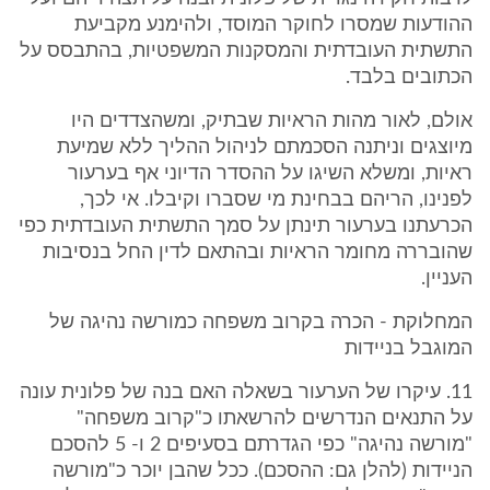
ההודעות שמסרו לחוקר המוסד, ולהימנע מקביעת
התשתית העובדתית והמסקנות המשפטיות, בהתבסס על
הכתובים בלבד.
אולם, לאור מהות הראיות שבתיק, ומשהצדדים היו
מיוצגים וניתנה הסכמתם לניהול ההליך ללא שמיעת
ראיות, ומשלא השיגו על ההסדר הדיוני אף בערעור
לפנינו, הריהם בבחינת מי שסברו וקיבלו. אי לכך,
הכרעתנו בערעור תינתן על סמך התשתית העובדתית כפי
שהובררה מחומר הראיות ובהתאם לדין החל בנסיבות
העניין.
המחלוקת - הכרה בקרוב משפחה כמורשה נהיגה של
המוגבל בניידות
11. עיקרו של הערעור בשאלה האם בנה של פלונית עונה
על התנאים הנדרשים להרשאתו כ"קרוב משפחה"
"מורשה נהיגה" כפי הגדרתם בסעיפים 2 ו- 5 להסכם
הניידות (להלן גם: ההסכם). ככל שהבן יוכר כ"מורשה