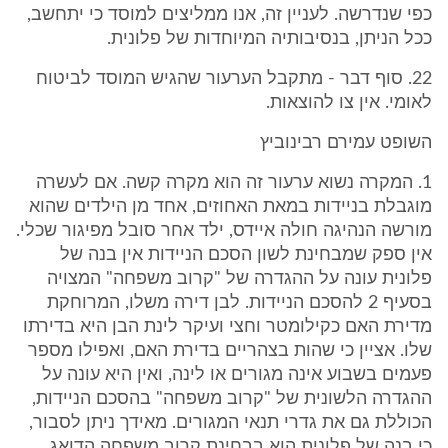
כפי שנדרשה. לעניין זה, אנו ממליצים למוסד כי יתחשב,
ככל הניתן, בנסיבותיה המיוחדות של פלונית.
22. סוף דבר - מתקבל הערעור שהגיש המוסד לביטוח
לאומי. אין צו להוצאות.
השופט עמירם רבינוביץ
1. המקרה נשוא ערעור זה הוא מקרה קשה. אם לעשרה
מוגבלת בניידות במאת האחוזים, אחד מן הילדים שהוא
מורשה הנהיגה חולה איידס, ילד אחר סובל מפיגור שכלי.
אין ספק שמבחינת לשון הסכם הניידות אין בנה של
פלונית עונה על ההגדרה של "קרוב משפחה" המצויה
בסעיף 2 להסכם הניידות. לבן דירה משלו, המרוחקת
מדירת האם כקילומטר וחצי ועיקר לינת הבן היא בדירתו
שלו. אציין כי שהות בצהריים בדירת האם, ואפילו מספר
פעמים בשבוע אינה מגורים או לינה, ואין היא עונה על
ההגדרה הלשונית של "קרוב משפחה" בהסכם הניידות,
הכוללת גם את גדרי תנאי המגורים. מאידך ניתן לסבור,
כי בנה של פלונית הוא בבחינת קרוב משפחה הדואג