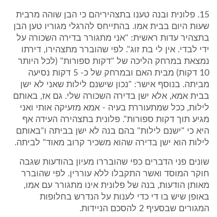
15. פלונית ובנה טענו בתצהיריהם כי הבן שוהה מרבית
שעות היום בבית אמו. בהתייחס להרגלי מגוריו טען הבן
בתצהיר עדות ראשית: "אני מתגורר בדירה השכורה על
ידי לבדי. אין לי בת זוג". לפי שהוברר מתצהירו, דירתו
נמצאת במרחק הליכה של "דקות ספורות" (לכל היותר
10 דקות) מבית האם ובמרחק של כ- 5 דקות נסיעה
מביתה. בנוסף אישר: "נכון שישנם לילות שאני לא ישן
בבית אמא, אלא ישן בדירה השכורה שלי. גם אז, באותם
לילות, ככל שמתעוררת בעיה - אמא מזעיקה אותי ואני
מגיע תוך דקות ספורות". פלונית בתצהירה העידה אף
היא כי "ישנם לילות" בהם בנה לא ישן בביתה ו"באותם
לילות הוא ישן בדירה שהוא משכיר קרוב מאוד" לביתה.
שונים פני הדברים כפי שהובררו מעיון בהודעות שגבה
חוקר המוסד ואשר התקבלו ללא עוררין. לפי שהוברר
מאותן הודעות, בנה של פלונית אינו מתגורר עם אמו,
באופן שיש בו די כדי לענות על הנדרש בחלופות
המגורים שבסעיף 2 להסכם הניידות.