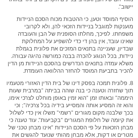
יישוב".
הוסיף המוסד וטען, כי ההטבות מכוח הסכם הניידות
מוענקות למוגבל בניידות הזכאי להן, ולא לקרובי
משפחתו. לפיכך, מחלתו הסופנית של הבן והעובדה
שאינו עובד, אין בהן די כדי להשפיע על המחלוקת
שבדיון, שעניינה בתנאים המזכים את פלונית בגמלת
ניידות, בכל הנוגע להכרה בבנה כמורשה נהיגה עבורה.
משלא עמדה בתנאים הנדרשים בהסכם הניידות מן הדין
להכיר בתביעת המוסד להחזר ההלוואה העומדת.
8. פלונית תמכה בפסק דינו של בית הדין האזורי מטעמיו
תוך שחזרה וטענה כי בנה שוהה בביתה "במרבית שעות
היממה" ובאותו זמן "הוא זמין באופן מוחלט לצרכי אימו,
והוא זה המסיע אותה והמסייע בידיה בכל צרכיה"; וכי
בכך שלבנה מקום מגורים "רשמי" משלו אין כדי לשלול
את קיומה של חלופת המגורים "בקביעות". עוד טענה כי
מבחן הזכאות על פי הסכם הניידות "אינו מבחן טכני של
מטרים או דקות, אלא מבחן מהותי שנועד להגשים את