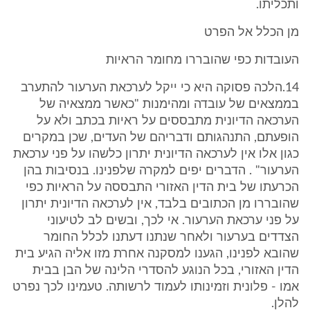
ותכליתו.
מן הכלל אל הפרט
העובדות כפי שהובררו מחומר הראיות
14.הלכה פסוקה היא כי ייקל לערכאת הערעור להתערב
בממצאים של עובדה ומהימנות "כאשר ממצאיה של
הערכאה הדיונית מתבססים על ראיות בכתב ולא על
הופעתם, התנהגותם ודבריהם של העדים, שכן במקרים
כגון אלו אין לערכאה הדיונית יתרון כלשהו על פני ערכאת
הערעור" . הדברים יפים למקרה שלפנינו. בנסיבות בהן
הכרעתו של בית הדין האזורי התבססה על הראיות כפי
שהובררו מן הכתובים בלבד, אין לערכאה הדיונית יתרון
על פני ערכאת הערעור. אי לכך, ובשים לב לטיעוני
הצדדים בערעור ולאחר שנתנו דעתנו לכלל החומר
שהובא לפנינו, הגענו למסקנה אחרת מזו אליה הגיע בית
הדין האזורי, בכל הנוגע להסדרי הלינה של הבן בבית
אמו - פלונית וזמינותו לעמוד לרשותה. טעמינו לכך נפרט
להלן.