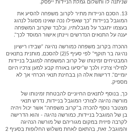
שניתנה לו ותשלום גמלת הניידות ייפסק.
13. הסכם הניידות מתיר לקרוב משפחה להסיע את
המוגבל בניידות "כך שאפילו נכה שאינו מסוגל לנהוג
בעצמו יתגבר על מגבלותיו, ובלבד שקרוב המשפחה
יענה על התנאים הנדרשים ויינתן אישור המוסד לכך".
ההכרה בקרוב משפחה כמורשה נהיגה "שבידו רישיון
נהיגה בר תוקף" לפי סעיף 5(2) להסכם, מותנית בתנאים
המבטיחים זמינותו של קרוב המשפחה למוגבל בניידות
למילוי צרכיו ולכך ש"יסיעו באורח קבע למען צרכיו היום
יומיים". דרישות אלה הן בבחינת תנאי הכרחי אך לא
מספיק.
כך, בנוסף לתנאים החיוניים להבטחת זמינותו של
מורשה נהיגה לצורכי המוגבל בניידות, נדרש תנאי
מצטבר נוסף להכרה ב"קרוב משפחה" אשר יכול ויהיה
בן של המוגבל בניידות, כמורשה נהיגה - והוא הדרישה
לקרבה פיזית במקום מגוריהם של מורשה הנהיגה
והמוגבל. זאת, בהתאם לאחת משלוש החלופות בסעיף 2