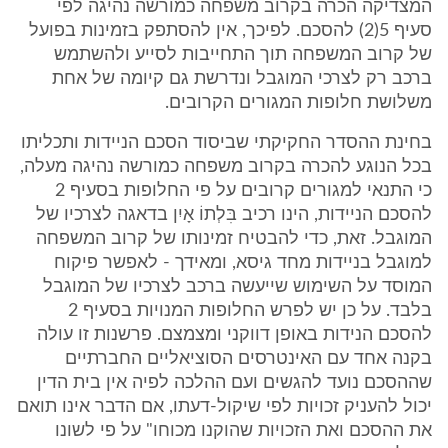
המצדיקה הכרה בקרוב משפחה כמורשה נהיגה לפי
סעיף 5(2) להסכם. לפיכך, אין להסתפק בזמינות בפועל
של קרוב המשפחה תוך התחייבות לסייע ולהשתמש
ברכב רק לצרכי המוגבל ונדרשת גם קיומה של אחת
משלושת חלופות המגורים הקרובים.
בחינת ההסדר החקיקתי שביסוד הסכם הניידות ותכליתו
בכל הנוגע להכרה בקרוב משפחה כמורשה נהיגה מעלה,
כי התנאי למגורים קרובים על פי החלופות בסעיף 2
להסכם הניידות, הינו רכיב בִּלְתוֹ אָיִן בדאגה לצרכיו של
המוגבל. זאת, כדי להבטיח זמינותו של קרוב המשפחה
למוגבל בניידות מחד גיסא, ומאידך - לאפשר פיקוח
המוסד על השימוש שייעשה ברכב לצרכיו של המוגבל
בלבד. על כן יש לפרש החלופות המנויות בסעיף 2
להסכם הנידות באופן דווקני ומצמצם. פרשנות זו עולה
בקנה אחד עם האינטרסים הסוציאליים החברתיים
שההסכם נועד להגשים ועם ההלכה לפיה אין בית הדין
יכול להעניק זכויות לפי שיקול-דעתו, אם הדבר אינו תואם
את ההסכם ואת הזכויות שהוקנו מכוחו" על פי לשונו