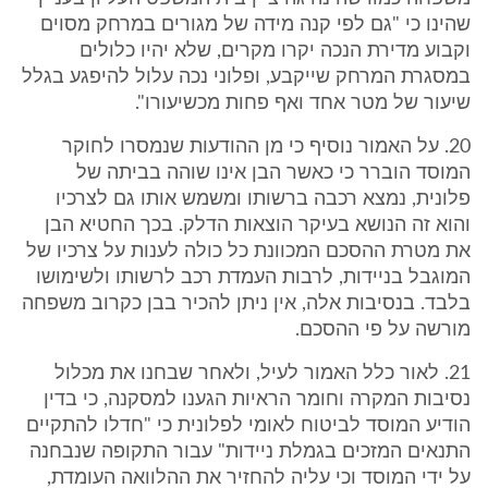
שהינו כי "גם לפי קנה מידה של מגורים במרחק מסוים
וקבוע מדירת הנכה יקרו מקרים, שלא יהיו כלולים
במסגרת המרחק שייקבע, ופלוני נכה עלול להיפגע בגלל
שיעור של מטר אחד ואף פחות מכשיעורו".
20. על האמור נוסיף כי מן ההודעות שנמסרו לחוקר
המוסד הוברר כי כאשר הבן אינו שוהה בביתה של
פלונית, נמצא רכבה ברשותו ומשמש אותו גם לצרכיו
והוא זה הנושא בעיקר הוצאות הדלק. בכך החטיא הבן
את מטרת ההסכם המכוונת כל כולה לענות על צרכיו של
המוגבל בניידות, לרבות העמדת רכב לרשותו ולשימושו
בלבד. בנסיבות אלה, אין ניתן להכיר בבן כקרוב משפחה
מורשה על פי ההסכם.
21. לאור כלל האמור לעיל, ולאחר שבחנו את מכלול
נסיבות המקרה וחומר הראיות הגענו למסקנה, כי בדין
הודיע המוסד לביטוח לאומי לפלונית כי "חדלו להתקיים
התנאים המזכים בגמלת ניידות" עבור התקופה שנבחנה
על ידי המוסד וכי עליה להחזיר את ההלוואה העומדת,