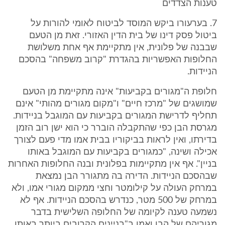
טענות הצדדים
7. בערעורו ביקש המוסד לביטוח לאומי להורות על
ביטול פסק דינו של בית הדין האזורי. זאת מן הטעם
שבבנה של פלונית, אין מתקיימת אף אחת משלושת
החלופות האפשריות בהגדרת "קרוב משפחה" בהסכם
הניידות.
חלופת ה"מגורים בקביעות" אינה מתקיימת מן הטעם
שמושגים של "מרכז חיים" ו"מקום מגורים מהותי" אינם
תחליף לדרישת המגורים בקביעות עם המוגבל בניידות.
מגרסת הבן כפי שהתקבלה הוברר כי הוא ישן רוב הזמן
בדירתו, ואין לראות בביקוריו בבית אמו מדי פעם לצורך
אכילה ושינה, "כמגורים בקביעות עם המוגבל באותו
בניין". אף אין מתקיימות בפלונית ובנה החלופות האחרות
שבהסכם הניידות. הדירה בה מתגורר הבן נמצאת
במרחק העולה על קילומטר וחצי ממקום מגורי אמו, ולא
במרחק של 500 מטר, כנדרש בהסכם הניידות. אף לא
נשמעה טענה לקיומה של החלופה השלישית בדבר
מגוריהם של הבן ואמו ב"בניינים הקרובים ביותר באותו