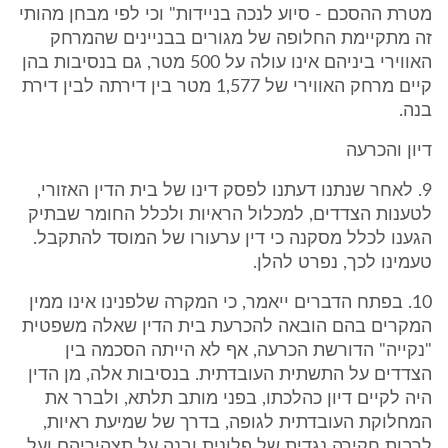
מטרת ההסכם - סיוע לנכה בניידות" וכי לפי מבחן מהותי
זה מתקיימת החלופה של מגורים בבניינים שהמרחק
האווירי ביניהם אינו עולה על 500 מטר, גם בנסיבות בהן
קיים מרחק האווירי של 1,577 מטר בין דירתה לבין דירת
בנה.
דיון והכרעה
9. לאחר שנתנו דעתנו לפסק דינו של בית הדין האזורי,
לטענות הצדדים, למכלול הראיות ולכלל החומר שבתיק
הגענו לכלל מסקנה כי דין ערעורו של המוסד להתקבל.
טעמינו לכך, נפרט להלן.
10. בפתח הדברים ייאמר, כי המקרה שלפנינו אינו ממין
המקרים בהם הובאה להכרעת בית הדין שאלה משפטית
"נקייה" הדורשת הכרעה, אף לא הייתה הסכמה בין
הצדדים על התשתית העובדתית. בנסיבות אלה, מן הדין
היה לקיים דיון כהלכתו, בפני מותב תלתא, ולברר את
המחלוקת העובדתית לגופה, בדרך של שמיעת ראיות,
לרבות חקירה נגדית של פלונית ובנה על תצהיריהם ועל