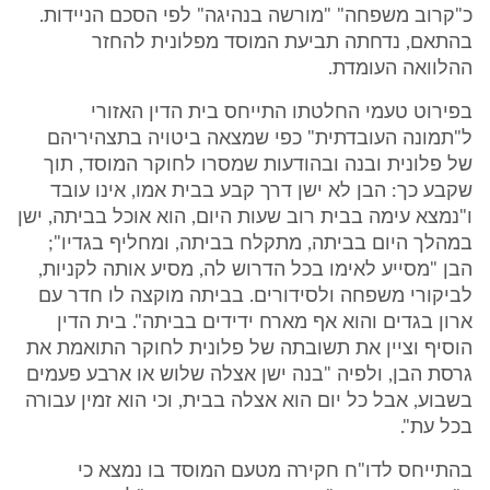
כ"קרוב משפחה" "מורשה בנהיגה" לפי הסכם הניידות.
בהתאם, נדחתה תביעת המוסד מפלונית להחזר
ההלוואה העומדת.
בפירוט טעמי החלטתו התייחס בית הדין האזורי
ל"תמונה העובדתית" כפי שמצאה ביטויה בתצהיריהם
של פלונית ובנה ובהודעות שמסרו לחוקר המוסד, תוך
שקבע כך: הבן לא ישן דרך קבע בבית אמו, אינו עובד
ו"נמצא עימה בבית רוב שעות היום, הוא אוכל בביתה, ישן
במהלך היום בביתה, מתקלח בביתה, ומחליף בגדיו";
הבן "מסייע לאימו בכל הדרוש לה, מסיע אותה לקניות,
לביקורי משפחה ולסידורים. בביתה מוקצה לו חדר עם
ארון בגדים והוא אף מארח ידידים בביתה". בית הדין
הוסיף וציין את תשובתה של פלונית לחוקר התואמת את
גרסת הבן, ולפיה "בנה ישן אצלה שלוש או ארבע פעמים
בשבוע, אבל כל יום הוא אצלה בבית, וכי הוא זמין עבורה
בכל עת".
בהתייחס לדו"ח חקירה מטעם המוסד בו נמצא כי