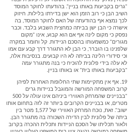
"גרים בקביעות באותו בניין". בהודעתו לחוקר המוסד
השיב הבן כי רוב הזמן הוא ישן בדירתו בלילות. חיזוק
לכך נמצא אף בהודעתה של האם לחוקר המוסד, בה
אישרה כי הבן ישן בביתה כמחצית השבוע בלבד. וכבר
נפסק כי מקום לינה אף אם הוא קבוע, אינו "מקום
מגורים" כמשמעותו בהסכם הניידות. קל וחומר במקרה
שלפנינו בו הוברר, כי הבן לא התגורר דרך קבע עם אמו
וכי סידורי הלינה בביתה לא היו קבועים. בנסיבות אלה,
לא עלה בידי פלונית להוכיח כי בנה מתגורר עמה
"בקביעות באותו בית" או באותו בניין.
19. אף אין מתקיימות שתי החלופות האחרות לפיהן
קרוב המשפחה המורשה והמוגבל בניידות גרים
"בבניינים שהמרחק האווירי ביניהם אינו עולה על 500
מטרים, או בבניינים הקרובים ביותר זה לזה בתחום אותו
ישוב". זאת, נוכח המרחק האווירי של 1,577 מטר בין
ביתה של פלונית לבין הדירה השכורה בה מתגורר הבן.
ולאור תכליתו של הסכם הניידות ותכלית ההכרה בקרוב
משפחה כמורשה נהיגה ציין בית המשפט העליון בעניין