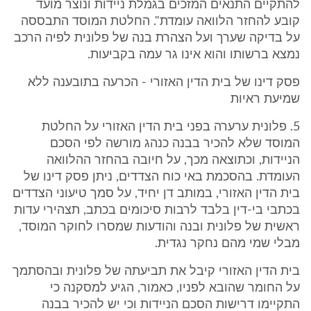
להתקיים התנאים המזכים בגמלת ניידות ונוצר מועד
קובע להחזר הלוואה עומדת". החלטת המוסד התבססה
על בדיקה שערך ועל הצהרת בנה של פלונית לפיה הרכב
נמצא ברשותו והוא אינו גר עמה בקביעות.
פסק דינו של בית הדין האזורי - הכרעה בתובענה ללא
שמיעת ראיות
5. פלונית ערערה בפני בית הדין האזורי על החלטת
המוסד שלא להכיר בבנה כנהג מורשה לפי הסכם
הניידות, וכתוצאה מכך, על חיובה בהחזר ההלוואה
העומדת. בהסכמת באי כוח הצדדים, ניתן פסק דינו של
בית הדין האזורי, במותב דן יחיד, על סמך טיעוני הצדדים
בכתבי בי-דין בלבד לרבות סיכומים בכתב, תצהירי עדות
ראשית של פלונית ובנה והודעות שמסרו לחוקר המוסד,
מבלי שמי מהם נחקר נגדית.
בית הדין האזורי קיבל את תביעתה של פלונית ובהסתמך
על החומר שהובא לפניו, כאמור, הגיע למסקנה כי
התקיימו דרישות הסכם הניידות וכי יש להכיר בבנה