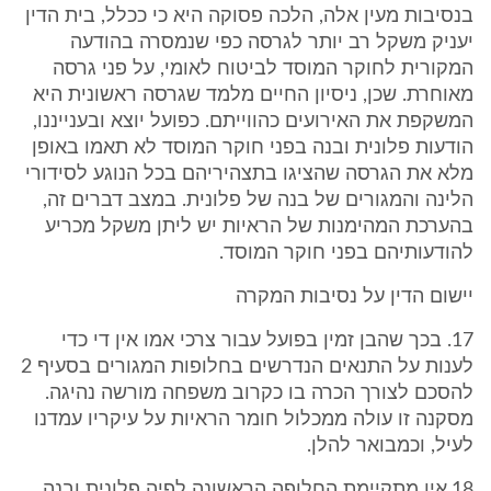
בנסיבות מעין אלה, הלכה פסוקה היא כי ככלל, בית הדין
יעניק משקל רב יותר לגרסה כפי שנמסרה בהודעה
המקורית לחוקר המוסד לביטוח לאומי, על פני גרסה
מאוחרת. שכן, ניסיון החיים מלמד שגרסה ראשונית היא
המשקפת את האירועים כהווייתם. כפועל יוצא ובענייננו,
הודעות פלונית ובנה בפני חוקר המוסד לא תאמו באופן
מלא את הגרסה שהציגו בתצהיריהם בכל הנוגע לסידורי
הלינה והמגורים של בנה של פלונית. במצב דברים זה,
בהערכת המהימנות של הראיות יש ליתן משקל מכריע
להודעותיהם בפני חוקר המוסד.
יישום הדין על נסיבות המקרה
17. בכך שהבן זמין בפועל עבור צרכי אמו אין די כדי
לענות על התנאים הנדרשים בחלופות המגורים בסעיף 2
להסכם לצורך הכרה בו כקרוב משפחה מורשה נהיגה.
מסקנה זו עולה ממכלול חומר הראיות על עיקריו עמדנו
לעיל, וכמבואר להלן.
18.אין מתקיימת החלופה הראשונה לפיה פלונית ובנה