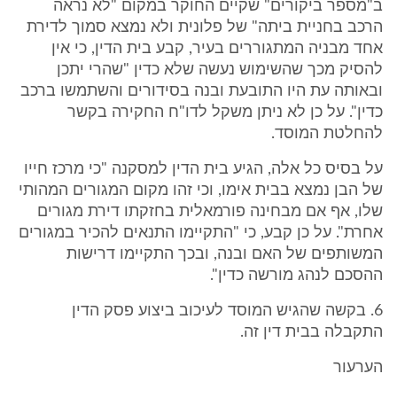
ב"מספר ביקורים" שקיים החוקר במקום "לא נראה
הרכב בחניית ביתה" של פלונית ולא נמצא סמוך לדירת
אחד מבניה המתגוררים בעיר, קבע בית הדין, כי אין
להסיק מכך שהשימוש נעשה שלא כדין "שהרי יתכן
ובאותה עת היו התובעת ובנה בסידורים והשתמשו ברכב
כדין". על כן לא ניתן משקל לדו"ח החקירה בקשר
להחלטת המוסד.
על בסיס כל אלה, הגיע בית הדין למסקנה "כי מרכז חייו
של הבן נמצא בבית אימו, וכי זהו מקום המגורים המהותי
שלו, אף אם מבחינה פורמאלית בחזקתו דירת מגורים
אחרת". על כן קבע, כי "התקיימו התנאים להכיר במגורים
המשותפים של האם ובנה, ובכך התקיימו דרישות
ההסכם לנהג מורשה כדין".
6. בקשה שהגיש המוסד לעיכוב ביצוע פסק הדין
התקבלה בבית דין זה.
הערעור