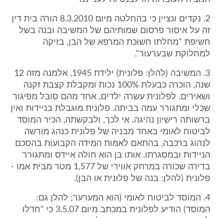
2. נקדים ונציין כי בהחלטה מיום 8.3.2010 הורה בית דין
זה על איסור פרסום שמותיהם של המשיבה ובנה בשל
חשיפת "מחלתו חשוכת המרפא של הבן, בזיקה
למחלוקת שבערעור".
3. המשיבה (להלן: פלונית) ילידת 1945, אלמנה מזה 12
שנה, הוכרה כבעלת 100% נכות ומקבלת קצבת זקנה
ושאירים. לפלונית עשרה ילדים, אחד מהם סובל מפיגור
שכלי ומתגורר עמה בביתה. פלונית מוגבלת בניידות ואין
ברשותה רישיון נהיגה. אי לכך, ולבקשתה, הכיר המוסד
לביטוח לאומי באחד מבניה של פלונית כנהג מורשה
לנהוג ברכבה, בהתאם לאמות המידה הקבועות בהסכם
הניידות ובמסגרתו. אותו בן הוא חולה איידס ומתגורר
בדירה שכורה במרחק אווירי של 1,577 מטר מבית אמו -
פלונית (להלן: בנה של פלונית או הבן).
4. המוסד לביטוח לאומי (הוא המערער; להלן גם:
המוסד) הודיע לפלונית במכתב מיום 3.5.07 כי "חדלו