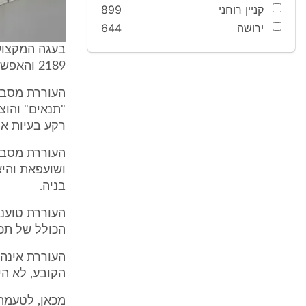
קניין רוחני
899
ירושה
644
בעגה המקצועי
2189 והאפשרות להוציא מכוחה היתרי בניה בשם: "התנאים".
העוררת מסבי
"תנאים" והוצ
רקע בעיות אלו ה
ושועפאת והיא
בניה.
העוררת טוענת
הכולל של תכנית 00
העוררת אינה 
הקובע, לא הי