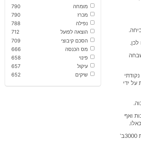
מומחה
790
מכרז
790
נפילה
788
יחה.
הוצאה לפועל
712
הסכם קיבוצי
709
מס הכנסה
666
ן נקבע כי אין בתכנית 3000ב' השבחה
פינוי
658
עיקול
657
שיקים
652
מפורט נקודתי
 על ידי
ות ואף
אלו.
מכאן, לעמדת המשיבה, מקדם הדחייה לצורך הוצאת היתר בניה טרם תכנית 3000ב'