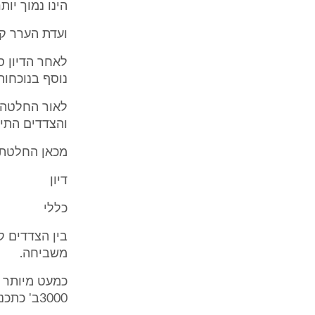
הינו נמוך יו
ועדת הערר קי
לאחר הדיון ס
נוסף בנוכחו
לאור החלטה 
והצדדים התיי
מכאן החלטתנו
דיון
כללי
משביחה.
כמעט מיותר ל
3000ב' כתכנית "משביחה" או כתכנית ש- "אינה משביחה", ונבאר: