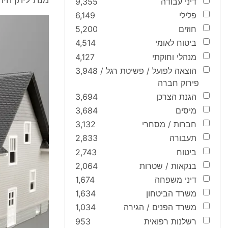
מנת ליתן הית
דיני עבודה
9,355
פלילי
6,149
חוזים
5,200
ביטוח לאומי
4,514
מנהלי וחוקתי
4,127
הוצאה לפועל / פשיטת רגל /
3,948
פירוק חברה
הגנת הצרכן
3,694
מיסים
3,684
חברות / מסחרי
3,132
תעבורה
2,833
ביטוח
2,743
בנקאות / שטרות
2,064
דיני משפחה
1,674
משרד הביטחון
1,634
משרד הפנים / הגירה
1,034
רשלנות רפואית
953