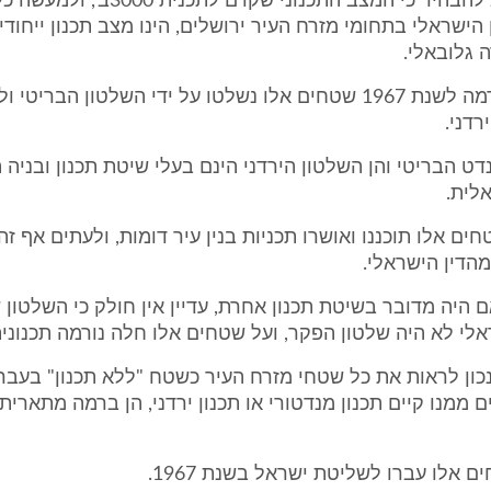
ראשית חשוב להבהיר כי המצב התכנוני שקדם לתכ
ישראלי בתחומי מזרח העיר ירושלים, הינו מצב תכנון ייחודי ו
 גלובאלי.
בתקופה שקדמה לשנת 1967 שטחים אלו נשלטו על ידי השלטון הברי
רדני.
דט הבריטי והן השלטון הירדני הינם בעלי שיטת תכנון ובניה 
לית.
ים אלו תוכננו ואושרו תכניות בנין עיר דומות, ולעתים אף זה
מהדין הישראלי.
 אם היה מדובר בשיטת תכנון אחרת, עדיין אין חולק כי השלטון
לי לא היה שלטון הפקר, ועל שטחים אלו חלה נורמה תכנונית
 נכון לראות את כל שטחי מזרח העיר כשטח "ללא תכנון" בעבר,
 ממנו קיים תכנון מנדטורי או תכנון ירדני, הן ברמה מתארית
 אלו עברו לשליטת ישראל בשנת 1967.