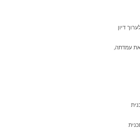
רוך דיון
את עמדתה,
 3000ב' הינה תכנית
כנית