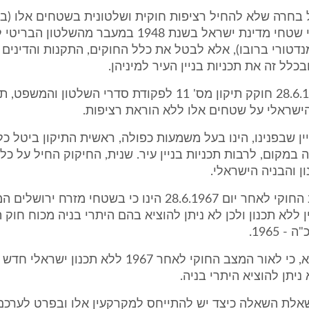
בחרה שלא להחיל רציפות חוקית ושלטונית בשטחים אלו (בנ
שננקטה לגבי שטחי מדינת ישראל בשנת 1948 במעבר מהשל
נדטורי ברובו), אלא לבטל את כלל החוקים, התקנות והדינים
כלל זה את תכניות בניין העיר למיניהן.
כך, ביום 28.6.1967 חוקק תיקון מס' 11 לפקודת סדרי השלטון ו
שראלי על שטחים אלו ללא הוראת רציפות.
יין שבפנינו, הינו בעל משמעות כפולה, ראשית התיקון ביטל כל
ה במקום, לרבות תכניות בניין עיר. שנית, החיקוק החיל על כ
ן והבניה הישראלי.
לפיכך, המצב החוקי לאחר יום 28.6.1967 הינו כי בשטחי מזרח יר
 ללא תכנון ולכן לא ניתן להוציא בהם היתרי בניה מכוח חוק ה
 1965.
הבהרנו, איפוא, כי לאור המצב החוקי לאחר 1967 ללא תכנון ישראלי 
ניתן להוציא היתרי בניה.
שאלת השאלה כיצד יש להתייחס למקרקעין אלו ובפרט לערכם ו