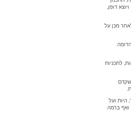
נית 3000ב', ולמעשה כלל התכנון
יוצא דופן,
טי ולאחר מכן על
הדומה
ות, לתכניות
 שקדם
.
 היות ועל
 ואף ברמה