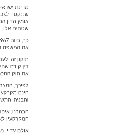
מדינת ישראל 
אומץ הדין המ
שטחים אלו, וב
את המשפט הי
תיקון זה, לענ
דין קודם שהי
את חוק התכנו
הינם מקרקעין
והבניה, התשכ"ה -
המקרקעין לא 
אולם עדיין נ