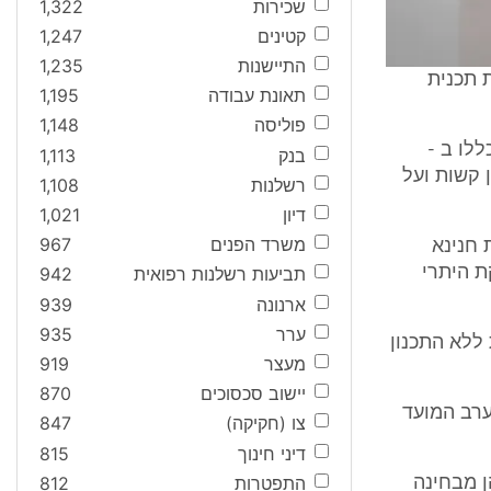
שכירות
1,322
קטינים
1,247
התיישנות
1,235
 תכנית
תאונת עבודה
1,195
פוליסה
1,148
לו ב -
בנק
1,113
 קשות ועל
רשלנות
1,108
דיון
1,021
משרד הפנים
967
 בית חנינא
ת היתרי
תביעות רשלנות רפואית
942
ארנונה
939
ערר
935
ללא התכנון
מעצר
919
יישוב סכסוכים
870
ערב המועד
צו (חקיקה)
847
דיני חינוך
815
התפטרות
812
מעותי הן מבחינה