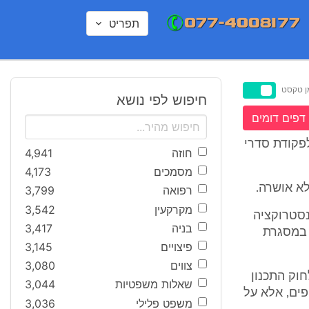
תפריט
ן טקסט
חיפוש לפי נושא
דפים דומים
המקרקעין עליהם חלו תכניות ירדניות: נטען כי לאור תיקון 11 לפקודת סדרי
חוזה
4,941
מסמכים
4,173
רפואה
3,799
מקרקעין
3,542
נסטרוקציה
בניה
3,417
 במסגרת
פיצויים
3,145
צווים
3,080
דות התכנון השתמשו בתנאים שנקבעו מכוח סעיפים 77 ו- 78 לחוק התכנון
שאלות משפטיות
3,044
פים, אלא על
משפט פלילי
3,036