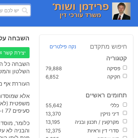
השבחה על ה
חיפוש מתקדם
נקה פילטרים
יצירת קשר ✉
קטגוריה
פסיקה
79,888
השלטון והמשפ
חקיקה
6,852
העוררת אף מתייחסת לתכנית 2189. 
תחומים ראשיים
אלא שמוסדות 
משפטית (לא 
כללי
55,642
סעיפים 77 ו- 78 לחוק התכנון והבניה.
דיני נזיקין
13,370
מקרקעין / תכנון ובניה
13,195
סדרי דין וראיות
12,375
והבניה לא על