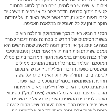
תסרבל עד מאוד את האפשרות לקיום אבטחה על ידי
צילום, או שימוש בצילומים, נוכח הצורך לסווג ולחתוך
קטעים מתוך סרטים. הדבר ייצור גם אי בהירות משפטית
לגבי ראיות מסוג זה, דבר אשר יקשה מאוד הן על יחידות
חוקרות והן על כל העוסקים במלאכת האכיפה.
הסנגור הביא ראיות מכך שהמחוקק וההלכה רואים
בשפת הסימנים של החרשים בבחינת צורת דיבור לצורך
כמה עניינים. אך אין הנדון דומה לראיה. שפת חרשים היא
אמנם שפת תנועות חזותית, אך אינה מנגנון אינטואיטיבי
של העברת מסרים באמצעות הגוף. המדובר בתוכן סמלי,
המוסכם והנלמד בתוך כל תרבות, המורכב ממילים
ומשפטים כשפת הדיבור הצלילית. ייתכן שיש מקום
לטענה בדבר תחולה של חוק האזנת סתר על שפה
חזותית המשתמשת בסמלים מוסכמים, כגון שפת
הסימנים, סימוני דגלים של חיילים וימאים או איתות
מורס המועבר במראה מול השמש (ואינו "בזק"). כשיבוא
מעשה לפני בית המשפט, העניין יוכרע על ידי השופט
אשר יהיה בימים ההם. אולם העובדה שיש מקום לטענה