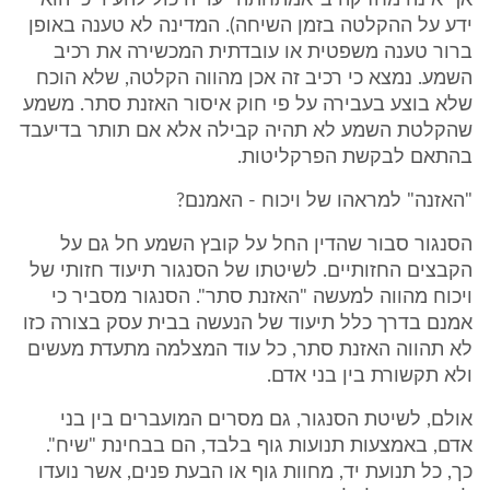
אף אינה מחזיקה ב"אמתחתה" עד היכול להעיד כי הוא
ידע על ההקלטה בזמן השיחה). המדינה לא טענה באופן
ברור טענה משפטית או עובדתית המכשירה את רכיב
השמע. נמצא כי רכיב זה אכן מהווה הקלטה, שלא הוכח
שלא בוצע בעבירה על פי חוק איסור האזנת סתר. משמע
שהקלטת השמע לא תהיה קבילה אלא אם תותר בדיעבד
בהתאם לבקשת הפרקליטות.
"האזנה" למראהו של ויכוח - האמנם?
הסנגור סבור שהדין החל על קובץ השמע חל גם על
הקבצים החזותיים. לשיטתו של הסנגור תיעוד חזותי של
ויכוח מהווה למעשה "האזנת סתר". הסנגור מסביר כי
אמנם בדרך כלל תיעוד של הנעשה בבית עסק בצורה כזו
לא תהווה האזנת סתר, כל עוד המצלמה מתעדת מעשים
ולא תקשורת בין בני אדם.
אולם, לשיטת הסנגור, גם מסרים המועברים בין בני
אדם, באמצעות תנועות גוף בלבד, הם בבחינת "שיח".
כך, כל תנועת יד, מחוות גוף או הבעת פנים, אשר נועדו