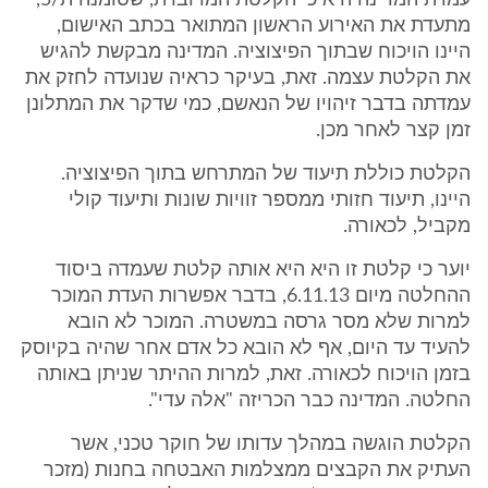
עמדת המדינה היא כי הקלטת המדוברת, שסומנה ת/5,
מתעדת את האירוע הראשון המתואר בכתב האישום,
היינו הויכוח שבתוך הפיצוציה. המדינה מבקשת להגיש
את הקלטת עצמה. זאת, בעיקר כראיה שנועדה לחזק את
עמדתה בדבר זיהויו של הנאשם, כמי שדקר את המתלונן
זמן קצר לאחר מכן.
הקלטת כוללת תיעוד של המתרחש בתוך הפיצוציה.
היינו, תיעוד חזותי ממספר זוויות שונות ותיעוד קולי
מקביל, לכאורה.
יוער כי קלטת זו היא היא אותה קלטת שעמדה ביסוד
ההחלטה מיום 6.11.13, בדבר אפשרות העדת המוכר
למרות שלא מסר גרסה במשטרה. המוכר לא הובא
להעיד עד היום, אף לא הובא כל אדם אחר שהיה בקיוסק
בזמן הויכוח לכאורה. זאת, למרות ההיתר שניתן באותה
החלטה. המדינה כבר הכריזה "אלה עדי".
הקלטת הוגשה במהלך עדותו של חוקר טכני, אשר
העתיק את הקבצים ממצלמות האבטחה בחנות (מזכר