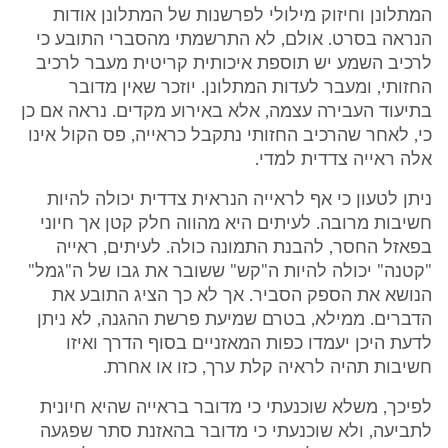
המתלונן וחיזוק מילולי לפרשנות של המתלונן אודות
הנראה בסרט. אולם, לא התרשמתי מהסברי התובע כי
לרכיב השמע יש תוספת איכותית קריטית מעבר לרכיב
החזותי, ומעבר לעדות המתלונן. יוזכר שאין מדובר
בתיעוד העבירה עצמה, אלא באירוע מקדים. נראה אם כן
כי, לאחר שהרכיב החזותי נתקבל כראייה, פס הקול אינו
אלה ראייה צדדית למדי.
ניתן לטעון כי אף לראייה הנראית צדדית יכולה להיות
חשיבות מרובה. לעיתים היא מהווה חלק קטן אך חיוני
בפאזל החסר, להבנת התמונה כולה. לעיתים, ראייה
"קטנה" יכולה להיות ה"קש" ששובר את גבו של ה"גמל"
הנושא את הספק הסביר. אך לא כך הציג התובע את
הדברים. ממילא, בטרם שמיעת פרשת ההגנה, לא ניתן
לדעת היכן יעמדו כפות המאזניים בסוף הדרך ואיזו
חשיבות תהיה לראיה קלת ערך, כזו או אחרת.
לפיכך, משלא שוכנעתי כי מדובר בראייה שהיא חיונית
לתביעה, ולא שוכנעתי כי מדובר בהאזנת סתר שפגעה