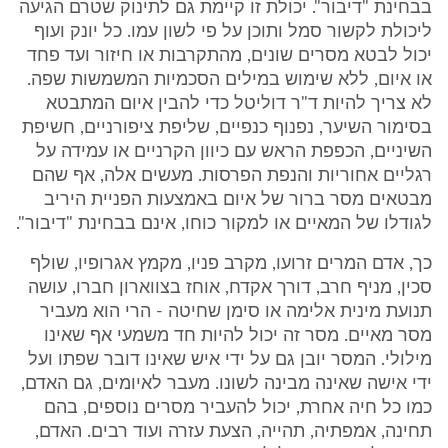
בבחינת "דיבור". יכולת זו קיימת גם לתינוק שטרם הגיעה
ליכולת לקשור סמל ותוכן על פי לשון עמו. כל יונק ועוף
יכול לבטא מסרים שונים, מהתקרבות או חיזור ועד פחד
או איום, ללא שימוש במילים הסכמיות המשמשות שפה.
לא צריך להיות ד"ר דוליטל כדי להבין איום המתבטא
בסימור השיער, נפנוף כנפיים, שליפת ציפורניים, חשיפת
השיניים, הכפפת הראש עם כיוון הקרניים או עמידה על
רגליים אחוריות והנפת הפרסות. מעשים אלה, אף שהם
מבטאים מסר ברור של איום באמצעות הפניית היריב
לגודלו של המאיים או למקור כוחו, אינם בבחינת "דיבור".
כך, אדם המרים זרועו, מקרב פניו, מקמץ אגרופיו, שולף
סכין, מניף חרב, דורך אקדח, אוחז בצווארון חברו, עושה
תנועת מינית אלימה או סימן שחיטה - הרי הוא מעביר
מסר מאיים. מסר זה יכול להיות חד משמעי אף שאינו
מילולי. המסר יובן גם על ידי איש שאינו דובר שפתו ועל
ידי אישה שאינה מבינה לשונו. מעבר לאיומים, גם האדם,
כמו כל חיה אחרת, יכול להעביר מסרים נוספים, בהם
תחינה, אמפתיה, תהייה, הצעת עזרה ועוד רבים. האדם,