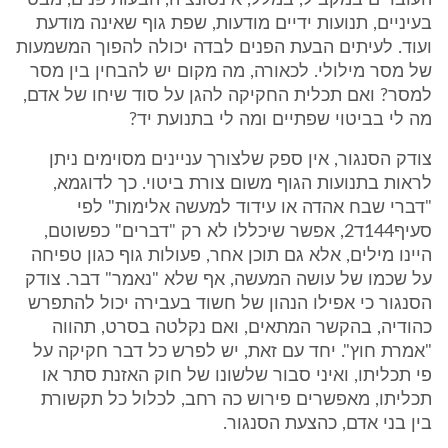
העוברים במקביל, במלל, אינטונציה, הבעות פנים, מבט
בעיניים, תנועות ידיים מודעות, שפת גוף שאינה מודעת
ועוד. לעיתים הבעת הפנים לבדה יכולה להפוך המשמעות
של מסר מילולי. לכאורה, מה מקום יש להבחין בין מסר
למסר? ואם תכלית החקיקה להגן על סוד שיחו של אדם,
מה לי בביטוי שפתיים ומה לי בתנועת יד?
צודק הסנגור, אין ספק שלצורך עניינים מסוימים ניתן
לראות בתנועות הגוף משום צורת ביטוי. כך לדוגמא,
"דברי שבח אהדה או עידוד למעשה אלימות" לפי
סעיף144ד2, אפשר שיכללו לא רק "דברים" כפשוטם,
היינו מילים, אלא גם תוכן אחר, פעולות גוף כגון טפיחה
על שכמו של עושה המעשה, אף שלא "נאמר" דבר. צודק
הסנגור כי אפילו הנהון של חשוד בעבירה יכול להתפרש
כהודיה, בהקשר המתאים, ואם נקלטה בסרט, תהווה
"אמרת חוץ". יחד עם זאת, יש לפרש כל דבר חקיקה על
פי תכליתו, ואיני סבור שלשונו של חוק האזנת סתר או
תכליתו, מאפשרים פירוש כה רחב, לכלול כל תקשורת
בין בני אדם, כהצעת הסנגור.