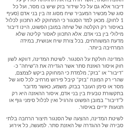
האזנת הסתר, אשר הרחיבה את תחולתה לא רק על
דיבור אלא גם על כל שידור בזק שיש בו מסר, ועל כל
סוג של מכשיר המעביר שיח מסוג זה בין בני אדם (סעיף
1 לחוק). מכאן למד הסנגור כי המחוקק לא התכוון לכלול
באיסור רק הקלטה של שיחה במובן הפשוט, היינו דיבור
מילולי בין בני אדם. אלא התכוון לאסור קליטה שלא
מדעת המשוחחים, בכל צורת שיח אנושית, במידה
המרחיבה ביותר.
המדינה חולקת על הסנגור. לשיטת המדינה, דווקא לשון
חוק איסור האזנת סתר אשר הגדירה את ה"שיחה" כ-
"דיבור" או "בזק", מלמדת כי המחוקק ביקש לצמצם,
שהרי רק המונח "בזק" קיבל פירוש מרחיב לכל סוג של
מסר או סימן העובר בבזק. משמע, כאשר מדובר
בתקשורת טבעית בין בני אדם, איסור ההאזנה היא רק
ל"דיבור" במובן הפשוט והרגיל ואין לכלול סימני גוף או
תנועות ידיים באיסור.
לשיטת המדינה, ההצעה של הסנגור תיצור הרחבה בלתי
סבירה של ההגדרה של האזנת סתר. למעשה, כל אירוע