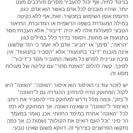
בניגוד לחיה, אף יכול להעביר מסרים מורכבים מעט
יותר, שיהיו מובנים לכל אדם באשר הוא אדם, כגון
הדגמת אופן השימוש במכשיר. זאת, אף ללא נקיטה
במילה המוגדרת בשפה הרשמית או המדוברת. התיאור
הטבעי לפעולות אלה לא יהיה "דיבור", אלא העברת מסר
בתנועות או מחוות, ויסופר בדרך כלל במילים כגון
"הראה", "סימן" או "הביע". אדם לא יאמר כי הזר שלשונו
אינה מובנת "דיבר בתנועות" אלא "הסביר בתנועות". אין
סיבה עניינית לפרש כל מעשה המעביר מסר כ"דיבור".
לפיכך, קשה להלום "האזנת סתר" עם קליטה של פעולות
מסוג זה.
יש לזכור עוד כי האיסור הוא איסור "האזנה". "האזנה" היא
לקול. המחוקק טרח להרחיב ההגדרה גם ל"האזנה"
ל"בזק", וכמה מלל נדרש למחוקק כדי להסביר את רוחב
האיסור ל"האזנה" זו שאינה האזנה. אך המחוקק לא רמז
לכל "האזנה" אחרת במימד החזותי. אכן, נאמר במעמד
הר סיני "וכל העם רואים את הקולות" (שמות כ), אך כמה
נתקשו הפרשנים בצירוף זה, דווקא משום שאינו טבעי.