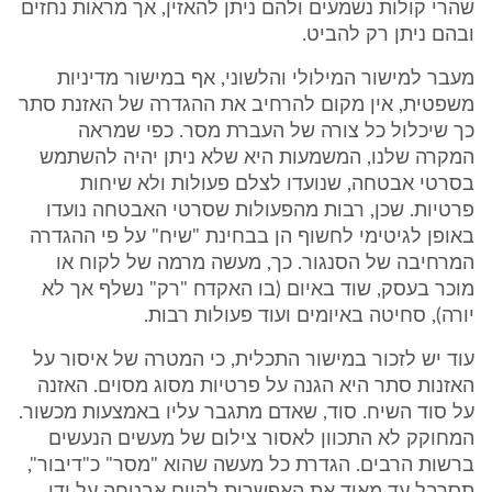
שהרי קולות נשמעים ולהם ניתן להאזין, אך מראות נחזים
ובהם ניתן רק להביט.
מעבר למישור המילולי והלשוני, אף במישור מדיניות
משפטית, אין מקום להרחיב את ההגדרה של האזנת סתר
כך שיכלול כל צורה של העברת מסר. כפי שמראה
המקרה שלנו, המשמעות היא שלא ניתן יהיה להשתמש
בסרטי אבטחה, שנועדו לצלם פעולות ולא שיחות
פרטיות. שכן, רבות מהפעולות שסרטי האבטחה נועדו
באופן לגיטימי לחשוף הן בבחינת "שיח" על פי ההגדרה
המרחיבה של הסנגור. כך, מעשה מרמה של לקוח או
מוכר בעסק, שוד באיום (בו האקדח "רק" נשלף אך לא
יורה), סחיטה באיומים ועוד פעולות רבות.
עוד יש לזכור במישור התכלית, כי המטרה של איסור על
האזנות סתר היא הגנה על פרטיות מסוג מסוים. האזנה
על סוד השיח. סוד, שאדם מתגבר עליו באמצעות מכשור.
המחוקק לא התכוון לאסור צילום של מעשים הנעשים
ברשות הרבים. הגדרת כל מעשה שהוא "מסר" כ"דיבור",