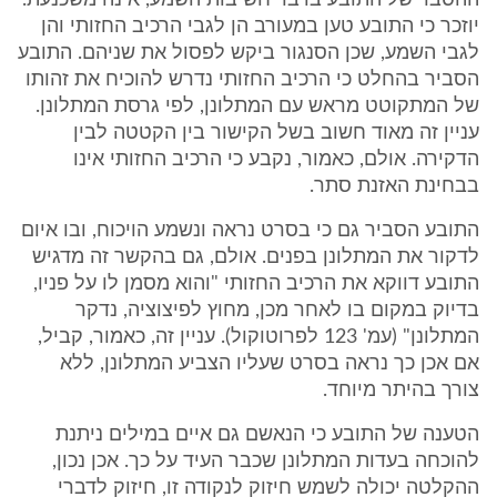
ההסבר של התובע בדבר חשיבות השמע, אינה משכנעת.
יוזכר כי התובע טען במעורב הן לגבי הרכיב החזותי והן
לגבי השמע, שכן הסנגור ביקש לפסול את שניהם. התובע
הסביר בהחלט כי הרכיב החזותי נדרש להוכיח את זהותו
של המתקוטט מראש עם המתלונן, לפי גרסת המתלונן.
עניין זה מאוד חשוב בשל הקישור בין הקטטה לבין
הדקירה. אולם, כאמור, נקבע כי הרכיב החזותי אינו
בבחינת האזנת סתר.
התובע הסביר גם כי בסרט נראה ונשמע הויכוח, ובו איום
לדקור את המתלונן בפנים. אולם, גם בהקשר זה מדגיש
התובע דווקא את הרכיב החזותי "והוא מסמן לו על פניו,
בדיוק במקום בו לאחר מכן, מחוץ לפיצוציה, נדקר
המתלונן" (עמ' 123 לפרוטוקול). עניין זה, כאמור, קביל,
אם אכן כך נראה בסרט שעליו הצביע המתלונן, ללא
צורך בהיתר מיוחד.
הטענה של התובע כי הנאשם גם איים במילים ניתנת
להוכחה בעדות המתלונן שכבר העיד על כך. אכן נכון,
ההקלטה יכולה לשמש חיזוק לנקודה זו, חיזוק לדברי