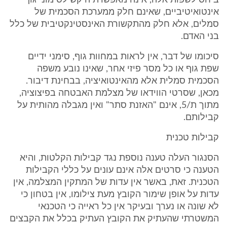
ביחס לשפות אלה, אינה מאפשרת היקש לסימוני גוף
אינטואיטיביים, שאינם חלק ממערכת הסכמית של
סמלים, אלא חלק מהתקשורת האינסטינקטיבית של כלל
בני האדם.
סיכומו של דבר, אין לראות במחוות גוף, סימני ידיים
שפת גוף או כל מסר פיזי אחר, שאינו נובע משפה
הסכמית סמלית אלא מהאינטואיציה, בבחינת דיבור.
מכאן, שסרטי הווידאו של מצלמת האבטחה בפיצוציה,
מתוך ת/5, אינם "האזנת סתר" ואין מגבלה מהותית על
קבילותם.
קבילות טכנית
הסנגור העלה טענה נוספת נגד קבילות הקלטות, והיא
הטענה כי סרטים אלה אינם עונים על כללי הקבילות
הטכנית. זאת, באשר אין עדות של המתקין המצלמה, אין
עדות על אופן שימור הקובץ מעת צילומו, אין בטחון כי
לא שונה או נערך ובעיקר אין כל ראייה כי הטכנאי
המשטרתי שהעתיק את הקובץ העתיק בכלל את הקבצים