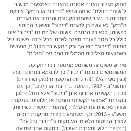
החוק מגדיר האזנה אסורה כהאזנה באמצעות מכשיר
ל"שיחת הזולת". שיחה שהיא "בדיבור או בבזק". צודקת
המדינה כי בעוד שהמחוקק טרח והרחיב את הגדרת
ה"בזק", לא עשה כן להגדת "דיבור" והשאיר הביטוי
כפשוטו, ללא כל הרחבה. פשוטו של המונח "דיבור" אינו
כולל כל מסר העובד מאדם לאדם, בכל צורה. פשוטו של
המונח "דיבור" הוא אך ורק התקשורת הקולית, הנעשית
באמצעות הצלילים הסמליים המכונים "מילים".
פירוש פשוט זה משתמע ממספר דברי חקיקה
המשתמשים במונח "דיבור". כך לדוגמא בתחום הבזק
(כגון סעיף 6לד1(ה) לחוק התקשורת (בזק ושידורים),
התשמ"ב - 1982, העוסק ב"דיבור או דיבוב"; כך גם
צורות תקשורת אחרות אינן "דיבור" אלא תחליף לכך
בהגדרת "אמצעי תקשורת תומכת או חלופית" בתקנות
שוויון לאנשים עם מוגבלות (התאמת נגישות לשירות),
תשע"ג - 2013; וכך משתמע בבירור מתקנות הנכים
לצורך הביטוח הלאומי העוסקות ב"דיבור ובליעה"
(בנכויות הלוע ומערכת העיכול) ובמקום אחר שמיעה