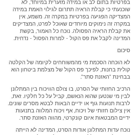
בפרטיות בתום לב או במידה מזערית במיוחד, לא
שוכנעתי כי קבלת הראיה תתרום לגילוי האמת במידה
המצדיקה הפגיעה בפרטיות במקרה זה. משמע, אין
במקרה זה נימוקים מיוחדים שאוכל לפרט, המצדיקים
את קבלת הראיה הפסולה. נוכח כל האמור, בקשת
המדינה לקבל את פס הקול - למרות הפסול - נדחית.
סיכום
לא הוכחה הסכמת מי מהמשוחחים לקיומה של הקלטה
קולית בחנות, לפיכך פס הקול של מצלמת ביטחון הוא
בבחינת "האזנת סתר".
הרכיב החזותי של הסרט, בו צולם הוויכוח בין המתלונן
לבין מי שנטען שהוא הנאשם, קביל על כל חלקיו. זאת,
לרבות תנועות גוף או ידיים הבאות לבטא מסרים שונים.
אין צילום חזותי של ויכוח, אף ויכוח המלווה בתנועות
ידיים המבטאות איום קונקרטי, מהווה האזנת סתר.
נוכח עדות המתלונן אודות הסרט, המדינה לא הייתה