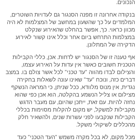
הנכונים.
בנקודה אחרונה זו מפנה הסנגור גם לעדויות השוטרים,
המלמדים על כך שהשעון במחשב של המצלמות לא היה
מכוון כראוי. כך, אפשר בהחלט שהאירוע שנקלט
במצלמות התרחש ביום אחר וכלל אינו קשור לאירוע
הדקירה של המתלונן.
אף טענה זו של הסנגור יש לדחות. אכן, כללי הקבילות
הטכנית חשובים כאשר אין עדות על האירוע עצמו,
והצילום לבדו מהווה "עד טכני" לכל אשר צולם בו. במצב
דברים כזה, ונוכח "עד" שאינו עונה לשאלות בחקירה
נגדית, אין מנוס מלוודא, ככל שניתן, כי המראה הנשקף
מצילום או צליל הנשמע בהקלטה, הוא אכן כפי שהוא
נחזה להיות. עם זאת, ייתכן שהיום, עם מעבר הדגש
מקבילות למשקל, יש מקום להקלות מסוימות בכללי
הקבילות שנקבעו לפני עשרות שנים, ולהשאיר חלק
מהכללים לשיקולי משקל.
מכל מקום, לא בכל מקרה משמש "העד הטכני" כעד