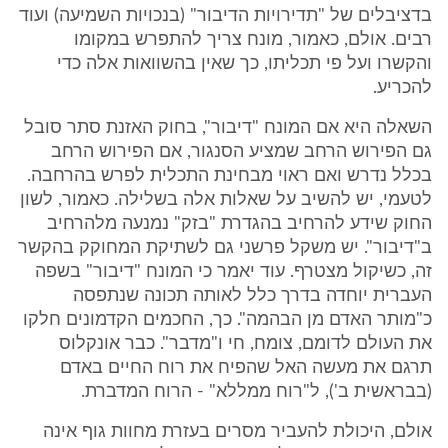
בדציבלים של "תדירויות הדיבור" (בנכויות השמיעה) ועוד
רבים. אולם, כאמור, מונח צריך להתפרש במקומו
והקשרו ועל פי תכליתו, כך שאין בהשוואות אלה כדי
להכריע.
השאלה היא אם המונח "דיבור", בחוק האזנת סתר סובל
גם הפירוש הרחב שמציע הסנגור, אם הפירוש הרחב
בכלל נדרש ואם ראוי מבחינת התכלית לפרש בהרחבה.
לטעמי, יש להשיב על שאלות אלה בשלילה. כאמור, לשון
החוק שידע להרחיב בהגדרת "בזק" נמנעה מלהרחיב
ב"דיבור". יש משקל פרשני גם לשתיקת המחוקק בהקשר
זה, כשיקול מצטרף. עוד יאמר כי המונח "דיבור" בשפה
העברית יוחדה בדרך כלל לאותה תכונה שנתפסה
כ"מותר האדם מן הבהמה". כך, החכמים הקדמונים חלקו
את העולם לדומם, צומח, חי ו"מדבר". כבר אונקלוס
תרגם את מעשה האל שהפיח את רוח החיים באדם
(בבראשית ב'), ל"רוח ממללא" - הרוח המדברת.
אולם, היכולת להעביר מסרים בעזרת מחוות גוף אינה