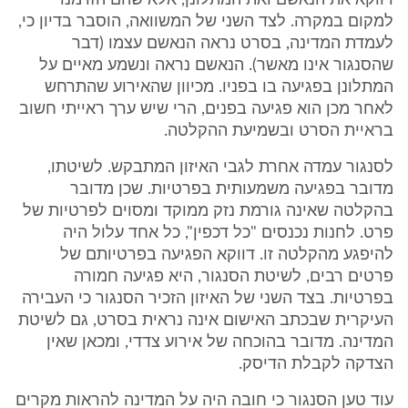
דווקא את הנאשם ואת המתלונן, אלא שהם הזדמנו
למקום במקרה. לצד השני של המשוואה, הוסבר בדיון כי,
לעמדת המדינה, בסרט נראה הנאשם עצמו (דבר
שהסנגור אינו מאשר). הנאשם נראה ונשמע מאיים על
המתלונן בפגיעה בו בפניו. מכיוון שהאירוע שהתרחש
לאחר מכן הוא פגיעה בפנים, הרי שיש ערך ראייתי חשוב
בראיית הסרט ובשמיעת ההקלטה.
לסנגור עמדה אחרת לגבי האיזון המתבקש. לשיטתו,
מדובר בפגיעה משמעותית בפרטיות. שכן מדובר
בהקלטה שאינה גורמת נזק ממוקד ומסוים לפרטיות של
פרט. לחנות נכנסים "כל דכפין", כל אחד עלול היה
להיפגע מהקלטה זו. דווקא הפגיעה בפרטיותם של
פרטים רבים, לשיטת הסנגור, היא פגיעה חמורה
בפרטיות. בצד השני של האיזון הזכיר הסנגור כי העבירה
העיקרית שבכתב האישום אינה נראית בסרט, גם לשיטת
המדינה. מדובר בהוכחה של אירוע צדדי, ומכאן שאין
הצדקה לקבלת הדיסק.
עוד טען הסנגור כי חובה היה על המדינה להראות מקרים