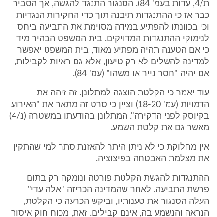
ת/4, עדות בעמ' 84). הסנגור התנגד להגשה, אך הסביר
כבר אז כי ההתנגדות תיבנה תוך כדי החקירות הנגדיות
וכי בכוונתו להפתיע במידה מסוימת את התביעה ביחס
לנימוקי ההתנגדות המדויקים. בית המשפט הבהיר מיד
כי אם הטענה תהיה מפתיע מאוד, בית המשפט יאפשר
למדינה להשלים לא רק טיעון, אלא גם ראיות לקבילות,
אם יהיה "חסר נייר או משהו" (עמ' 84).
עוד יאמר כי הקלטת הוצגה למתלונן. זה זיהה את
הדמויות (עמ' 18-20) וציין כי סרט זה מתאר את "האירוע
בקיוסק לפני הדקירה". המתלונן בהודעתו במשטרה (נ/4)
מאשר גם את קלטת השמע.
אין מחלוקת כי לא ניתן היתר להאזנת סתר למי שהתקין
את מצלמת האבטחה בפיצוציה.
ההתנגדות להגשת הקלטת פורטה ונומקה רק בתום
פרשת התביעה. לאחר שהמדינה הכריזה "אלה עדי"
העלה הסנגור את טענותיו, וביקש הכרעה כי הקלטת,
הנראה והנשמע בה, אינם קבילים. זאת, מכוח חוק איסור