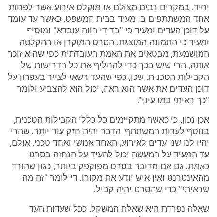
יחיד. במקרים רבים מצולם או מוקלט אירוע אשר לפחות
אחד המשתתפים בו מעיד בבית המשפט. כאשר עד עומד
על דוכן העדים ומעיד כי "בדידי הווה עובדא" ומוסיף
ומעיד כי התמונה המוצגת, הסרט המוקרן או ההקלטה
המושמעת, מבטאים את האמת העובדתית כפי שהוא זוכר
אותה, הרי שיש בכך כדי להחליף את כל הדרישות של
הקבילות הטכנית. שכן, כפי שהעד רשאי לצייר בעפרון על
דוכן העדים את אשר הוא ראה, יכול הוא להצביע ולומר
"כך ראיתי במו עיני".
אכן נכון, כי כאשר מתקיימים כל כללי הקבילות הטכנית,
בנוסף לעדות המשתתף, הדבר יהיה חזק עוד יותר, שהרי
יהיו לנו שני עדים לאירוע, האחד אנושי ואחד טכני. אולם,
עד המעיד על המעשה יכול להעיד על הנחזה בסרט
כאמת, גם אם מדובר בסרט מפוקפק ביותר, כגון שהורד
מהאינטרנט ואין איש יודע את מקורו. די לומר "זה מה
שראיתי" כדי שהסרט יהיה קביל.
שאלה נפרדת היא שאלת המשקל. ככל שעדות העד