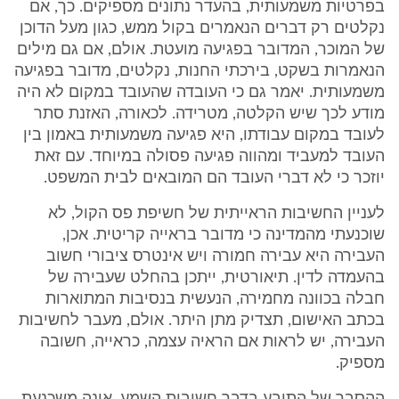
בפרטיות משמעותית, בהעדר נתונים מספיקים. כך, אם
נקלטים רק דברים הנאמרים בקול ממש, כגון מעל הדוכן
של המוכר, המדובר בפגיעה מועטת. אולם, אם גם מילים
הנאמרות בשקט, בירכתי החנות, נקלטים, מדובר בפגיעה
משמעותית. יאמר גם כי העובדה שהעובד במקום לא היה
מודע לכך שיש הקלטה, מטרידה. לכאורה, האזנת סתר
לעובד במקום עבודתו, היא פגיעה משמעותית באמון בין
העובד למעביד ומהווה פגיעה פסולה במיוחד. עם זאת
יוזכר כי לא דברי העובד הם המובאים לבית המשפט.
לעניין החשיבות הראייתית של חשיפת פס הקול, לא
שוכנעתי מהמדינה כי מדובר בראייה קריטית. אכן,
העבירה היא עבירה חמורה ויש אינטרס ציבורי חשוב
בהעמדה לדין. תיאורטית, ייתכן בהחלט שעבירה של
חבלה בכוונה מחמירה, הנעשית בנסיבות המתוארות
בכתב האישום, תצדיק מתן היתר. אולם, מעבר לחשיבות
העבירה, יש לראות אם הראיה עצמה, כראייה, חשובה
מספיק.