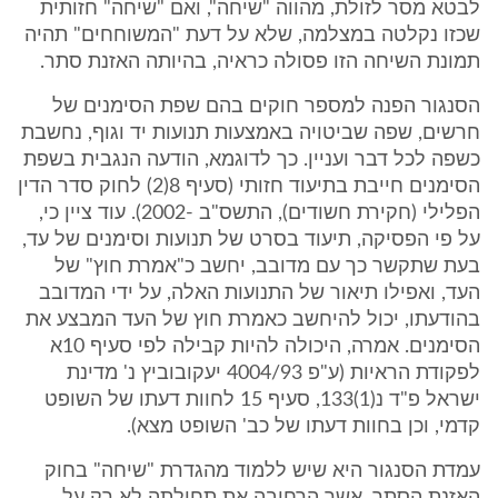
לבטא מסר לזולת, מהווה "שיחה", ואם "שיחה" חזותית
שכזו נקלטה במצלמה, שלא על דעת "המשוחחים" תהיה
תמונת השיחה הזו פסולה כראיה, בהיותה האזנת סתר.
הסנגור הפנה למספר חוקים בהם שפת הסימנים של
חרשים, שפה שביטויה באמצעות תנועות יד וגוף, נחשבת
כשפה לכל דבר ועניין. כך לדוגמא, הודעה הנגבית בשפת
הסימנים חייבת בתיעוד חזותי (סעיף 8(2) לחוק סדר הדין
הפלילי (חקירת חשודים), התשס"ב -2002). עוד ציין כי,
על פי הפסיקה, תיעוד בסרט של תנועות וסימנים של עד,
בעת שתקשר כך עם מדובב, יחשב כ"אמרת חוץ" של
העד, ואפילו תיאור של התנועות האלה, על ידי המדובב
בהודעתו, יכול להיחשב כאמרת חוץ של העד המבצע את
הסימנים. אמרה, היכולה להיות קבילה לפי סעיף 10א
לפקודת הראיות (ע"פ 4004/93 יעקובוביץ נ' מדינת
ישראל פ"ד נ(1)133, סעיף 15 לחוות דעתו של השופט
קדמי, וכן בחוות דעתו של כב' השופט מצא).
עמדת הסנגור היא שיש ללמוד מהגדרת "שיחה" בחוק