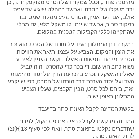
מהימנה פחות, וככל שמקורו של הסרט מפוקפק יותר, כך
ירד משקלו של הסרט, ואפשר בהחלט שיגיע עד אפס.
אולם, אם העד אמין, והסרט מגיע ממקור שמסתבר
כמקור סביר, אפשר שיינתן לו משקל מלא, גם מבלי
שהתקיימו כללי הקבילות הטכנית במלואם.
במקרה דנן המתלונן העיד על תוכנו של הסרט. הוא זכר
את הזמן והמקום, הצביע על עצמו, תיאר את הוויכוח,
הסביר מי הם הנפשות הפועלות וקשר העניין לאירוע
נשוא כתב האישום. די בכך כדי שהסרט יהיה קביל.
שאלת המשקל תוכרע בהכרעת הדין, על יסוד מהימנות
העד ועל יסוד הערכת דרך הורתו של הסרט, כפי שייקבעו.
זאת, ביחס לכל סרט, מבין הקבצים, שעליו הצביע
המתלונן באופן ישיר.
בקשת המדינה לקבל האזנת סתר בדיעבד
המדינה מבקשת לקבל כראיה את פס הקול, למרות
שהדברים נקלטו בהאזנת סתר, וזאת לפי סעיף 13(א)(2)
לחוק האזנת סתר.