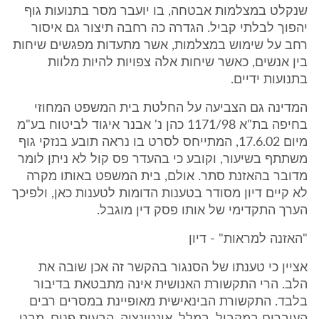
שנקלט במצלמות אבטחה, בו יועבר מסר בתנועות גוף
יהפוך לבלתי קביל. הגדרה כה רחבה תיצור גם איסור
רחב על שימוש במצלמות, אשר מתעדות מפגשים שיחות
בין אנשים, כאשר שיחות אלה צפויות להיות מלוות
בתנועות ידיים.
המדינה גם הצביעה על החלטת בית המשפט המחוזי
בחיפה בת"א 1171/98 כהן נ' אבנר איגוד לביטוח בע"מ
מיום 17.6.02, המתייחס לסרט בו נראה תובע בנזקי גוף
משתתף בשיעור, וקובע כי בהעדר פס קול לא ניתן לומר
מדובר בהאזנת סתר. אולם, בית המשפט באותו מקרה
לא קיים דיון מסודר בטענות הדומות לטענות כאן, ולפיכך
הערך התקדימי של אותו פסק דין מוגבל.
"האזנה למראות" - דיון
אציין כי טענתו של הסנגור בהקשר זה אכן שובה את
הלב. הרי התקשורת האנושית אינה מתבטאת בדיבור
בלבד. התקשורת הבינאישית מאופיינת במסרים רבים