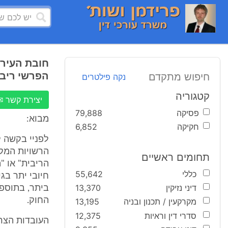
חובת העירי
הפרשי ריב
חיפוש מתקדם
נקה פילטרים
קטגוריה
יצירת קשר ✉
פסיקה
79,888
מבוא:
חקיקה
6,852
תחומים ראשיים
כללי
55,642
חיובי יתר בג
דיני נזיקין
13,370
ביתר, בתוספת
החוק.
מקרקעין / תכנון ובניה
13,195
סדרי דין וראיות
12,375
העובדות הצריכ