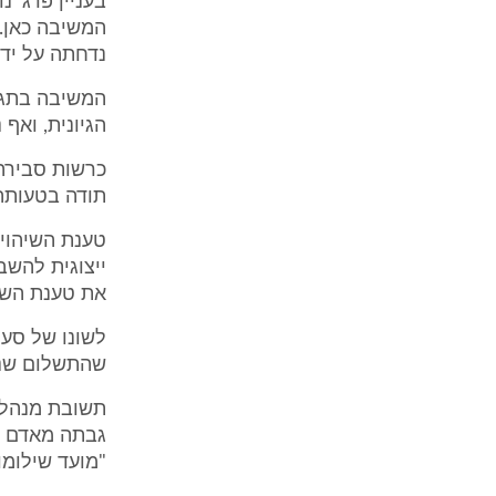
בעניין פרג' 
המשיבה כאן.
נדחתה על ידי בית המשפט
הגיונית, ואף 
כרשות סבירה 
תודה בטעותה ותגיש
טענת השיהוי א
את טענת השיה
שהתשלום שנגב
תשובת מנהלת 
גבתה מאדם תש
"מועד שילומו ש