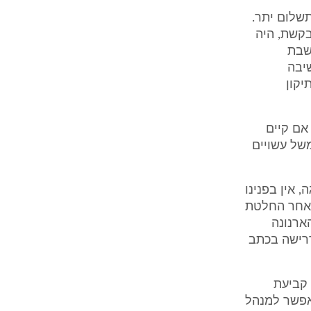
שלום יתר.
קשת, היה
שבת
יבה
 לאחר תיקון
אם קיים
משל עשויים
 אין בפנינו
לאחר החלטת
ארנונה
דרישה בכתב
קביעת
רר"). סעיף 4 לחוק הערר מאפשר למנהל