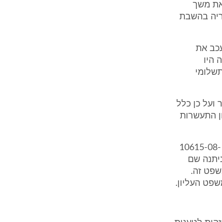
 את משך
 בחלוף 30 יום תחויב העיריה בהשבת
כב את
 היו
שלומי
ה 1/2013- 6/2013 באופן סדיר ועל כן כלל
ון התעשרות
אין לקבל את הסתמכותה של המבקשת על ההחלטה שניתנה בת"צ (מרכז) 10615-08-
החלטה שניתנה שם
שפט זה.
שפט העליון.