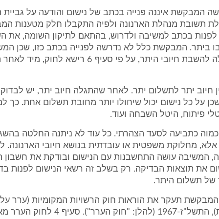
ה המבקשת איננה פנייה בכתב של נישום והודעה על גביית ת
ת תשובת מנהלת הארנונה ולפיה התקבלו חלק מטענות המב
פנות בכתב למשיבה ולדרוש, בהתאם לתיקון השומה, את ה
ו ביתר. המבקשת כלל לא נדרשה לפנייה בכתב כזו, שכן המש
מיוזמתה פעלה להשבת חיובי היתר, על פי סעיף 6 רישא לחוק, מיד
ן חיוב יתר לתשלום יתר. לאחר שהתגלה חיוב יתר, יש לבדוק 
כן על כל נישום יכול שיחולו יותר מחובת תשלום אחת. כך ל
טלי פיתוח, היטל השבחה ועוד.
וה כתביעה לסעד הצהרתי. כל עוד לא ניתנה החלטה בהשגה,
אלא, מחלוקת משפטית או עובדתית בנושא חיובי הארנונה. 
ה, המשיבה עושה התחשבנות עם הנישום ובודקת את חשבון ה
ום את תוצאות הבדיקה. רק בשלב זה רשאי הנישום לפנות ב
של תשלום היתר.
מבקשת תעקר את הוראות חוק הרשויות המקומיות (ערר על 
ארנונה כללית), התשל"ז-1967 (להלן: "חוק הע