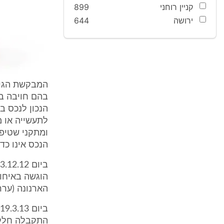
קניין רוחני
899
ירושה
644
המבקשת הגיש
ומתקני שטיפ
הנכס אינו כדין
הארנונה (ערר מס' 3/13). טרם נית
התקבלה חלקי