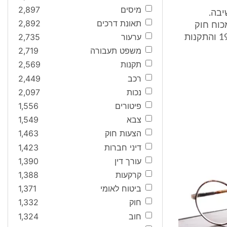
מיסים
2,897
בה.
תאונת דרכים
2,892
כוח חוק
ערעור
2,735
ההסדרים למשק המדינה (תיקוני חקיקה להשגת יעדי תקציב), התשנ"ג-1993 והתקנות
משפט תעבורה
2,719
תקנות
2,569
רכב
2,449
נכות
2,097
פיטורים
1,556
צבא
1,549
הצעות חוק
1,463
דיני חברות
1,423
עורך דין
1,390
קרקעות
1,388
ביטוח לאומי
1,371
חוק
1,332
חוב
1,324