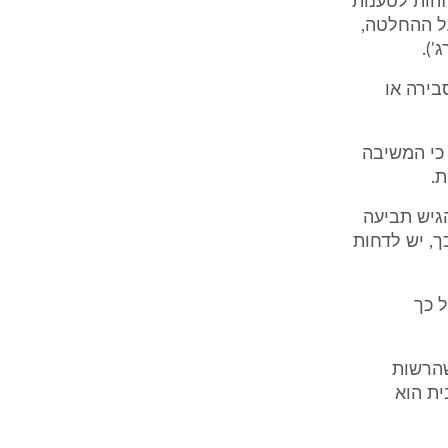
זהות לטענות
ל ההחלטה,
ת זו אינה סבירה או
 כי המשיבה
הגיש תביעה
2 חודשים (סעיף 21 לחוק). משכך, יש לדחות
על כך
שהרשות
ית הוא