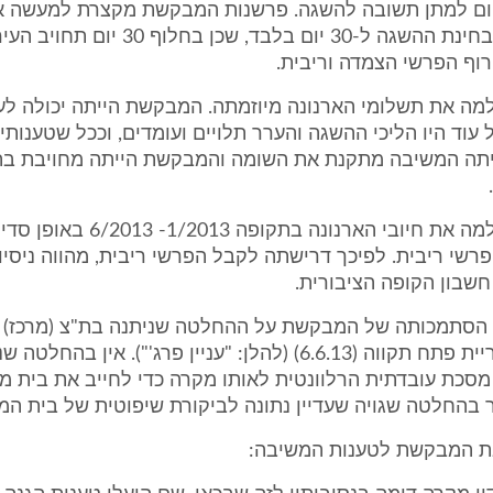
רנונה 60 יום למתן תשובה להשגה. פרשנות המבקשת מקצרת למעשה
הזמן שניתן לבחינת ההשגה ל-30 יום בלבד, שכן
וף הפרשי הצמדה וריבית.
ה את תשלומי הארנונה מיוזמתה. המבקשת הייתה יכולה לע
עוד היו הליכי ההשגה והערר תלויים ועומדים, וככל שטענותיה
תה המשיבה מתקנת את השומה והמבקשת הייתה מחויבת בת
המבקשת שילמה את חיובי הארנונה בתקופ
רשי ריבית. לפיכך דרישתה לקבל הפרשי ריבית, מהווה ניסי
חשבון הקופה הציבורית.
11 פרג' נ' עיריית פתח תקווה (6.6.13) (להלן: "עניין פרג'"). אין ב
סכת עובדתית הרלוונטית לאותו מקרה כדי לחייב את בית מ
 בהחלטה שגויה שעדיין נתונה לביקורת שיפוטית של בית המ
ת המבקשת לטענות המשיבה: