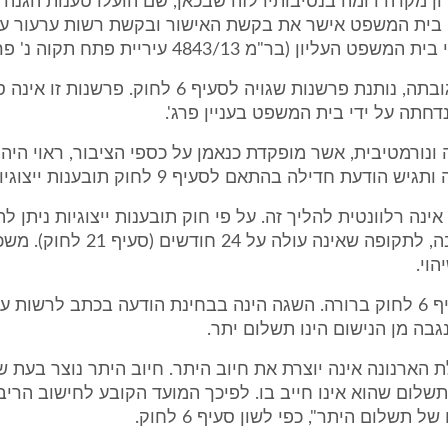
נדון מקרה דומה בנסיבותיו לזה שבכאן, שם הועלו טענות הגנה 
 בית המשפט אישר את בקשת האישור ובקשת רשות ערעור ע
 העליון (בר"מ 4843/13 עיריית פתח תקוה נ' פרג').
המשיבה בתגובתה, נותנת פרשנות שגויה לסעיף 6 לחוק. פרשנו
נדחתה על ידי בית המשפט בעניין פרג'.
ונורמטיבית, אשר מופקדת כנאמן על כספי הציבור, ראוי היה
 הודעת חדילה בהתאם לסעיף 9 לחוק תובענות ייצוגיות.
ינה רלוונטית להליך זה. על פי חוק תובענות ייצוגיות ניתן ל
ייצוגית להשבה, לתקופה שאינה עולה על 4
וי.
לשונו של סעיף 6 לחוק ברורה. השגה הינה בבחינת הודעה בכתב לרשות 
ה מן הנישום הינו תשלום יתר.
הארנונה אינה יוצרת את חיוב היתר. חיוב היתר נוצר בעת 
לום שהוא אינו חייב בו. לפיכך המועד הקובע לחישוב הריב
ל תשלום היתר", כפי לשון סעיף 6 לחוק.