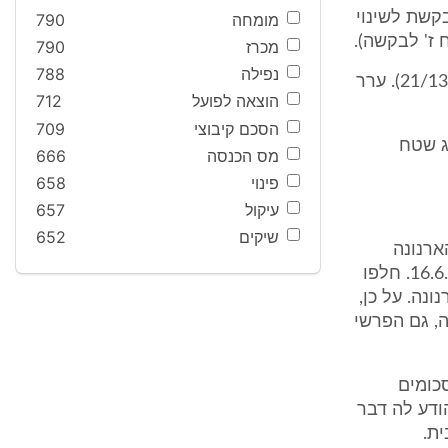
1.1.2 ואילך. טענת המבקשת לשינוי
מומחה
790
מכרז
790
נפילה
788
ביום 10.7.13 הגישה המבקשת ערר על תשובת מנהלת הארנונה (ערר מס' 21/13). ערר
הוצאה לפועל
712
הסכם קיבוצי
709
וג שטח
מס הכנסה
666
פינוי
658
עיקול
657
שיקים
652
 תשובת מנהלת הארנונה
בהשגה ניתנה אך ביום 13.6.13. המבקשת זוכתה בגין חיובה ביתר ביום 16.6.13. חלפו
נונה. על כן,
ה, גם הפרשי
השיב סכומים
 החל מתום 30 יום לאחר שהודע לה דבר
ת.