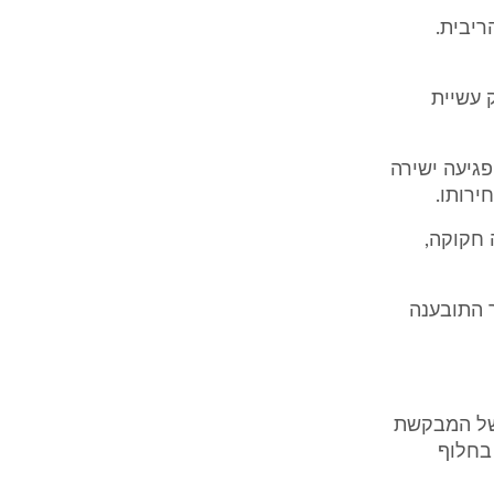
סעיף 6 סיפא לחוק הריבית.
 עשיית
פגיעה ישירה
ירותו.
 חקוקה,
יות לאישור התובענה
של המבקשת
 16.6.13, ואילו הבקשה הוגשה לבית משפט זה אך ביום 13.8.13, בחלוף