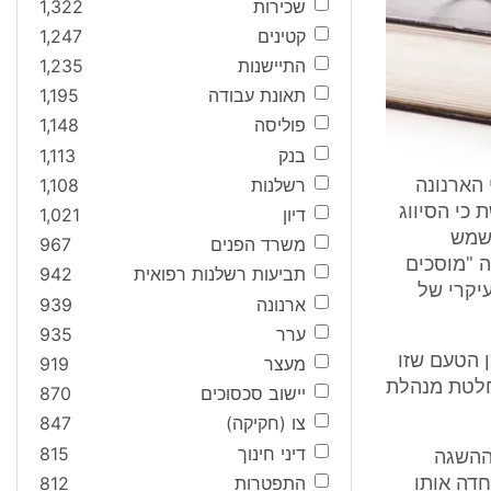
שכירות
1,322
קטינים
1,247
התיישנות
1,235
תאונת עבודה
1,195
פוליסה
1,148
בנק
1,113
רשלנות
1,108
הארנונה
ה המבקשת כי הסיווג
דיון
1,021
בנה המשמש
משרד הפנים
967
ה, הוא סיווג 414 לצו הארנונה "מוסכים
תביעות רשלנות רפואית
942
יקרי של
ארנונה
939
ערר
935
2 נדחתה על הסף ההשגה שהוגשה ביחס לשנת המס 2012 מן הטעם שזו
מעצר
919
קשת ערר על החלטת מנהלת
יישוב סכסוכים
870
צו (חקיקה)
847
דיני חינוך
815
 הגישה המבקשת השגה ביחס לשומת הארנונה לשנת 2013. ההשגה
התפטרות
812
דה אותו