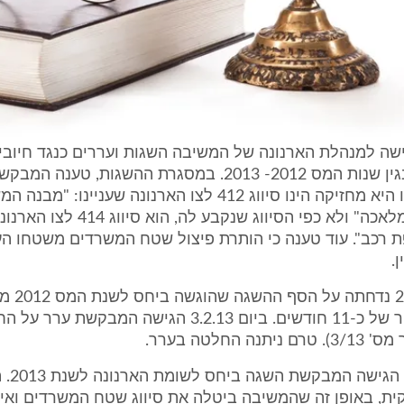
ה למנהלת הארנונה של המשיבה השגות ועררים כנגד חיובי 
בהם חויבה בגין שנות המס 2012- 2013. במסגרת ההשגות, טענ
הנכון לנכס בו היא מחזיקה הינו סיווג 412 לצו הארנונה שעניינו: "מ
לתעשייה או מלאכה" ולא כפי הסיווג שנקבע ל
ת רכב". עוד טענה כי הותרת פיצול שטח המשרדים משטחו הע
.
ביום 3.12.12
הוגשה באיחור של כ-11 חודשים. ביום 3.2.13 הגישה המב
נה החלטה בערר.
ביום 19.3.13
ת, באופן זה שהמשיבה ביטלה את סיווג שטח המשרדים ואיח