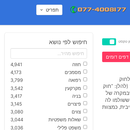
תפריט
חיפוש לפי נושא
ן טקסט
דפים דומים
חוזה
4,941
מסמכים
4,173
 לאישור תובענה כתובענה-ייצוגית מנהלית בגין הפרת סעיף 6 לחוק
רפואה
3,799
הרשויות המקומיות (ריבית והפרשי הצמדה על תשלומי חובה), תש"ם-1980 (להלן: "חוק
מקרקעין
3,542
 הפרה את סעיף 6 לחוק בכך שבמקרה של
בניה
3,417
 ששולמו לה
פיצויים
3,145
בית, כמצוות
צווים
3,080
שאלות משפטיות
3,044
משפט פלילי
3,036