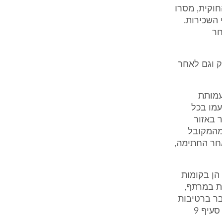
חוקית, מסרו
 2,100 ₪ לחודש מדמי השכירות.
חר
ק וגם לאחר
 עמותת
עמו בכל
 באזור
ו דמי השכירות נמוכים יותר וכי דמי השכירות היו גבוהים בכ-55% מהמקובל
אחר החתימה,
הן בקומות
ת במרתף,
בר ברטיבות
כרונית משמעותית שהתובעים לא תיקנו, והנתבעים היו רשאים להפעיל את סעיף 9