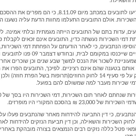
 והשאילה.
הנתבעים הודיעו לתובעים במכתב מיום 8.11.09, כי הם מפר
שכירות. אולם התובעים התעלמו מחוות הדעת עליה נשענו ה
ים, עדות בתם של התובעים הייתה מגמתית ובלתי אמינה. ל
ת דמי השכירות נעשתה כדין, התובעים אינם זכאים לקבלת פי
 הוסיפו הנתבעים, כי לאחר הודעתם על הפחתת דמי השכירות,
שוכרים חלופיים שייכנסו במקומם לבית, ובחודש
עוניינת לשכור את הנכס למשך שבע שנים וכן שוכרים אחרי
אותם בטענה שהם אינם רציניים. לפיכך, התובעים הפרו את 
להקטנת הנזק על פי סעיף 14 לחוק החוזים(תרופות בשל הפרת חוזה) 
דמי שכירות מעבר למה שמשולם להם בפועל.
 23,000 ₪ בהסכם המקורי היו מופרזים.
הנתבעים, כי דין התביעה להידחות מאחר שהנתבעים פעלו על 
עיף 9(א)(2) לחוק השכירות והשאילה, וכן דין תביעת הנזקים להידחות ל
אי פטל כללה נזקים רבים הנמצאים בצורה מובהקת באחריו