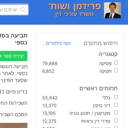
תביעה בסדר 
כספי
חיפוש מתקדם
נקה פילטרים
קטגוריה
יצירת קשר ✉
פסיקה
79,888
תביעה הוגשה 
חקיקה
6,852
כספי. לאחר ה
שסעד הפינוי 
תחומים ראשיים
בדיון מיום 6.12.11 הודיעו הצדדים לבית המשפט על עובדות מוסכמות ביניהם:
כללי
55,642
השכירות החלה ביו
דיני נזיקין
13,370
מקרקעין / תכנון ובניה
13,195
הסכם השכירות
סדרי דין וראיות
12,375