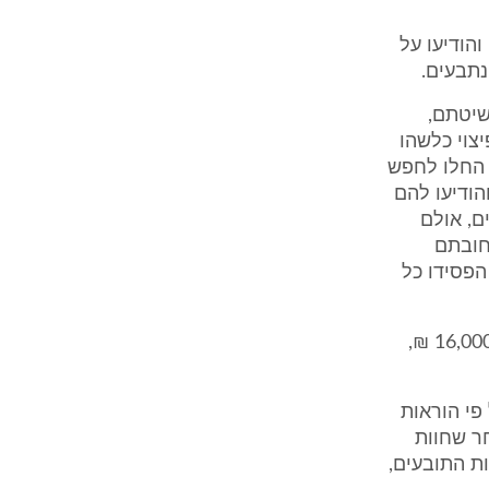
ים את ההסכם והודיעו על
נתבעים.
שיטתם,
צוי כלשהו
 החלו לחפש
 דצמבר 09 פנו לתובעים והודיעו להם
ם, אולם
חובתם
ולכן הפסידו כל
בהסכם השכירות שנחתם לאחר תום השכירות, דמי השכירות היו בסך של 16,000 ₪,
פי הוראות
אחר שחוות
ת התובעים,