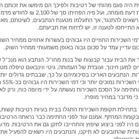
 היה פגם מהותי של רטיבות ולפיכך הם מימשו את זכותם ה
לתובעים חוות דעת מומחה, ועל פיה הפחיתו סך של
 רשאים להתנגד, אך התעלמו מטענת הנתבעים. לשיטתם, מא
התייחסו לטענה זו, יש לדחות את תביעתם.
 דמי השכירות החוזיים היו גבוהים בעשרות אחוזים ממחיר השו
 עדיין עמד על סכום גבוה באופן משמעותי ממחיר השוק.
ע 1 שכר את הבית עבור קבוצות של בנות מחו"ל. הנתבע הוא מנכ"ל
 למען חינוך, ועובדת של העמותה, גיטי ווינבאום טיפלה מט
ת. הנתבעים האריכו בסיכומיהם על כך, שבבתים גדולים יותר
הבית, הי
החתימה על הסכם השכירות נעשתה על ידי מיופה כוח, ורק ל
כי מדובר במחיר מופרז.
בתחילת תקופת השכירות התגלו בבית בעיות רטיבות קשות, 
ן בקומת המרתף. אמנם עוד לפני החתימה כבר נראתה הרטיבו
 היו לפני ביצוע שיפוץ והתחייבו לתקן גם את הרטיבות. מדו