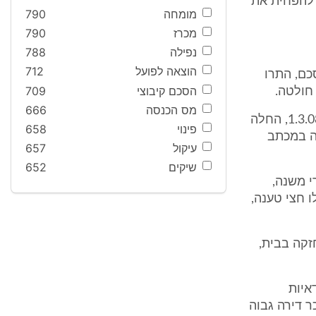
ן להפחית את
מומחה
790
מכרז
790
נפילה
788
הוצאה לפועל
712
כם, התרו
הסכם קיבוצי
709
חולטה.
מס הכנסה
666
התובעים דוחים את טענת הנתבעים לפיה מיד עם תחילת השכירות, ביום 1.3.08, החלה
פינוי
658
ה במכתב
עיקול
657
שיקים
652
 משנה,
 חצי טענה,
זקה בבית,
איות
 דירה גבוה