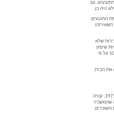
תובעים, גם
א היה כן.
ת התובעים.
השאירוהו
ירות שלא
ות שיפוץ
הבית לצורך החזרתו למצבו ערב השכירות, בסך של 54,359 ₪ בתוספת 10% על פי
כל יום בו לא פינו את הבית,
הנתבעים טענו, כי על פי סעיף 9(א)(2) לחוק השכירות והשאילה, התשל"א-1971, קנויה
 שהמשכיר
השוכרים.