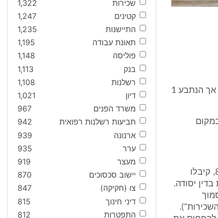
שכירות
1,322
קטינים
1,247
התיישנות
1,235
תאונת עבודה
1,195
פוליסה
1,148
בנק
1,113
רשלנות
1,108
ממועד חוזה שכירות המשנה, התובעים המשיכו לקבל מנתבע 1 23,000 ₪, אך הנתבע 1
דיון
1,021
משרד הפנים
967
תביעות רשלנות רפואית
942
בע 1 והתובעים התחילו לקבל 17,000 ₪ במקום
ארנונה
939
ערר
935
מעצר
919
השאלה העיקרית השנויה במחלוקת היא, האם העובדה שהחל מיום 8.11.09, קיבלו
יישוב סכסוכים
870
23, ₪ עבור השכירות בדין יסודה.
צו (חקיקה)
847
מוך
דיני חינוך
815
: "הסכם השכירות").
התפטרות
812