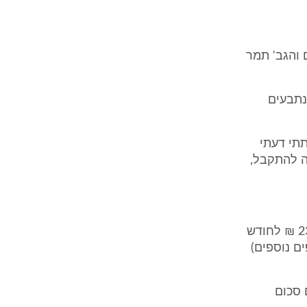
והגב' תמר
נתבעים
תתי דעתי
ה להתקבל,
סעיף 5 להסכם השכירות דן בדמי השכירות בו נקבע, כי שיעורם יהיה 23,000 ₪ לחודש
ובע, כי סעיף 5 (נוסף לסעיפים נוספים)