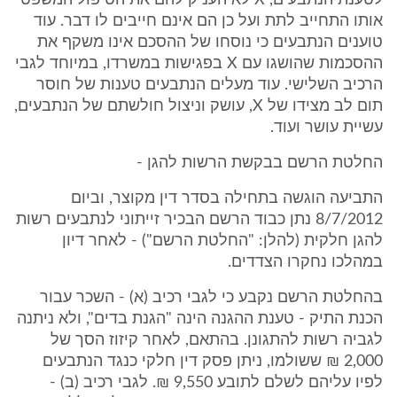
לטענת הנתבעים, X לא העניק להם את הטיפול המשפטי
אותו התחייב לתת ועל כן הם אינם חייבים לו דבר. עוד
טוענים הנתבעים כי נוסחו של ההסכם אינו משקף את
ההסכמות שהושגו עם X בפגישות במשרדו, במיוחד לגבי
הרכיב השלישי. עוד מעלים הנתבעים טענות של חוסר
תום לב מצידו של X, עושק וניצול חולשתם של הנתבעים,
עשיית עושר ועוד.
החלטת הרשם בבקשת הרשות להגן -
התביעה הוגשה בתחילה בסדר דין מקוצר, וביום
8/7/2012 נתן כבוד הרשם הבכיר זייתוני לנתבעים רשות
להגן חלקית (להלן: "החלטת הרשם") - לאחר דיון
במהלכו נחקרו הצדדים.
בהחלטת הרשם נקבע כי לגבי רכיב (א) - השכר עבור
הכנת התיק - טענת ההגנה הינה "הגנת בדים", ולא ניתנה
לגביה רשות להתגונן. בהתאם, לאחר קיזוז הסך של
2,000 ₪ ששולמו, ניתן פסק דין חלקי כנגד הנתבעים
לפיו עליהם לשלם לתובע 9,550 ₪. לגבי רכיב (ב) -