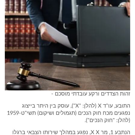
זהות הצדדים ורקע עובדתי מוסכם -
התובע, עו"ד X (להלן: "X"), עוסק בין היתר בייצוג
נפגעים מכח חוק הנכים (תגמולים ושיקום) תשי"ט-1959
(להלן: "חוק הנכים").
הנתבע 1, מר X X, נפגע במהלך שירותו הצבאי ברגלו