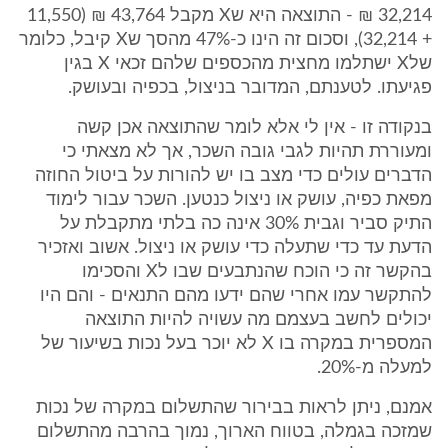
32,214 ₪ - התוצאה היא שX מקבל 43,764 ₪ (11,550
+ 32,214), וסכום זה הינו כ-47% מהסך שX קיבל, כלומר
שלX ישתלמו מחצית מהכספים שלהם זכאי X בגין
פגיעתו. לטענתם, המדובר בניצול, בכפיה ובעושק.
בנקודה זו - אין לי אלא לומר שהתוצאה אכן קשה
ומעוררת תהיות לגבי גובה השכר, אך לא מצאתי כי
הדברים עולים כדי מצב בו יש להורות על ביטול החוזה
מפאת כפיה, עושק או ניצול כנטען. השכר עבור לימוד
התיק סביר וגבית 30% אינה כה בלתי מתקבלת על
הדעת עד כדי שתעלה כדי עושק או ניצול. אשוב ואזכיר
בהקשר זה כי הוכח שהנתבעים שבו לX והסכימו
להתקשר עמו אחרי שהם ידעו מהם התנאים - והם היו
יכולים לחשב בעצמם מה עשויה להיות התוצאה
המספרית במקרה בו X לא יוכר בעל נכות בשיעור של
למעלה מ-20%.
אמנם, ניתן לראות בבירור שהתשלום במקרה של נכות
שמזכה בגמלה, בטווח הארוך, נמוך בהרבה מהתשלום