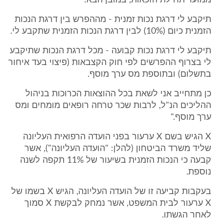
ממועד תחילת הזכאות, במובן הבא:
תיקבע לי דרגת נכות זמנית - מההפרש בין דרגת הנכות
הזמנית כיום (10%) לבין דרגת הנכות הזמנית שתקבע לי.
תיקבע לי דרגת נכות קבועה - מכל דרגת הנכות שתיקבע
לי בצרוף ההפרשים לפי חוק הקצבאות (פיצוי בעד איחור
בתשלום) ובתוספת מס ערך מוסף.
כן מתחייב אני לשאת בכל ההוצאות הכרוכות בניהול
ההליכים הנ"ל, לרבות שכר טרחה רופאים מומחים ומס
ערך מוסף."
X הגיש בשם X ערעור בפני הועדה הרפואית העליונה
שליד משרד הביטחון (להלן: "הועדה העליונה"), אשר
קבעה כי הנכות הזמנית בשיעור של 11% תקפה לשנה
נוספת.
בעקבות קביעה זו של הועדה העליונה, הגיש X בשמו של
X ערעור לבית המשפט, אשר נמחק לבקשת X סמוך
לאחר הגשתו.