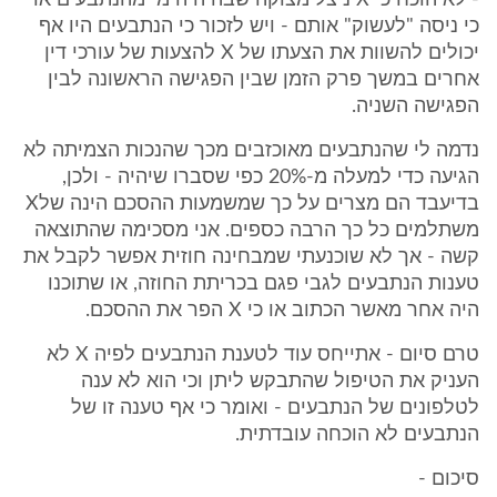
- לא הוכח כי X ניצל מצוקה שבה היה מי מהנתבעים או
כי ניסה "לעשוק" אותם - ויש לזכור כי הנתבעים היו אף
יכולים להשוות את הצעתו של X להצעות של עורכי דין
אחרים במשך פרק הזמן שבין הפגישה הראשונה לבין
הפגישה השניה.
נדמה לי שהנתבעים מאוכזבים מכך שהנכות הצמיתה לא
הגיעה כדי למעלה מ-20% כפי שסברו שיהיה - ולכן,
בדיעבד הם מצרים על כך שמשמעות ההסכם הינה שלX
משתלמים כל כך הרבה כספים. אני מסכימה שהתוצאה
קשה - אך לא שוכנעתי שמבחינה חוזית אפשר לקבל את
טענות הנתבעים לגבי פגם בכריתת החוזה, או שתוכנו
היה אחר מאשר הכתוב או כי X הפר את ההסכם.
טרם סיום - אתייחס עוד לטענת הנתבעים לפיה X לא
העניק את הטיפול שהתבקש ליתן וכי הוא לא ענה
לטלפונים של הנתבעים - ואומר כי אף טענה זו של
הנתבעים לא הוכחה עובדתית.
סיכום -