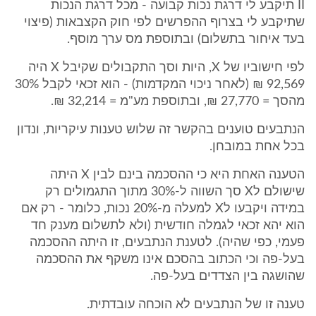
II תיקבע לי דרגת נכות קבועה - מכל דרגת הנכות
שתיקבע לי בצרוף ההפרשים לפי חוק הקצבאות (פיצוי
בעד איחור בתשלום) ובתוספת מס ערך מוסף.
לפי חישוביו של X, היות וסך התקבולים שקיבל X היה
92,569 ₪ (לאחר ניכוי המקדמות) - הוא זכאי לקבל 30%
מהסך = 27,770 ₪, ובתוספת מע"מ = 32,214 ₪.
הנתבעים טוענים בהקשר זה שלוש טענות עיקריות, ונדון
בכל אחת במובחן.
הטענה האחת היא כי ההסכמה בינם לבין X היתה
שישולם לX סך השווה ל-30% מתוך התגמולים רק
במידה ויקבעו לX למעלה מ-20% נכות, כלומר - רק אם
הוא יהא זכאי לגמלה חודשית (ולא לתשלום מענק חד
פעמי, כפי שהיה). לטענת הנתבעים, זו היתה ההסכמה
בעל-פה וכי הכתוב בהסכם אינו משקף את ההסכמה
שהושגה בין הצדדים בעל-פה.
טענה זו של הנתבעים לא הוכחה עובדתית.