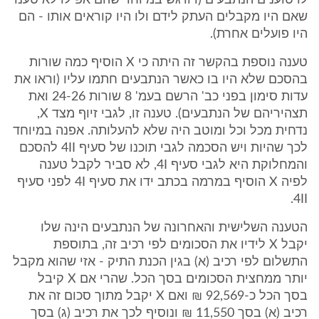
לו טוענים הנתבעים (ויודגש במיוחד שהם אפילו לא טענו
שאם היו מקבלים העתק לידם ולו היו קוראים אותו - הם
היו פועלים אחרת).
טענה נוספת בהקשר זה היתה כי X הוסיף כמה שורות
בהסכם שלא היו בו כאשר הנתבעים חתמו עליו (וראו את
עדות סימון בפני כב' הרשם בעמ' 8 שורות 24-26 ואת
תצהיריהם של הנתבעים). טענה זו, לגבי זיוף מצד X,
נדחית מכל וכל ומוטב היה שלא להעלותה. אפנה במיוחד
לכך שהיות ויש הסכמה לגבי תוכנו של סעיף 4II להסכם
והמחלוקת היא לגבי סעיף 4I, לא סביר לקבל טענה
לפיה X הוסיף במרמה בכתב ידו את סעיף 4I לפני סעיף
4II.
הטענה השלישית והאחרונה של הנתבעים הינה שלו
יקבל X לידיו את הסכומים לפי רכיב זה, בתוספת
התשלום לפי רכיב (א) בגין הכנת התיק - אזי שהוא מקבל
יותר ממחצית הסכומים בסך הכל. שהרי אם X קיבל
בסך הכל כ-92,569 ₪ ואם X יקבל מתוך סכום זה את
רכיב (א) בסך 11,550 ₪ ונוסיף לכך את רכיב (ג) בסך