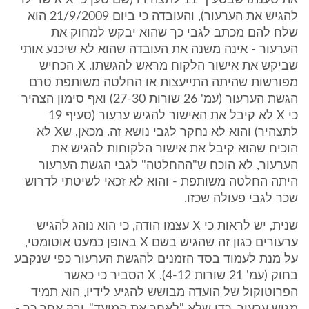
את טענתו שבסעיף 11 לתצהירו (שם טען כי X אישר לו
להגיש את הערעור), והעובדה כי ביום 21/9/2009 הוא
שלח להם מכתב לגבי כך שהוא יבקש למחוק את
הערעור - אינה משנה את העובדה שהוא לא שיכנע אותי
שביקש את אישור הלקוח מראש להגשתו. X הכחיש
מפורשות שהיתה התייעצות או החלטה משותפת טרם
הגשת הערעור (עמ' 26 שורות 27-30) ואף סימון הצהיר
כי X לא קיבל את האישור להגיש ערעור (סעיף 19
לתצהיר) והוא לא נחקר לגבי נושא זה. מכאן, שX לא
הוכיח שהוא קיבל את אישור הלקוחות להגיש את
הערעור, לא הוכח ש"ההחלטה" לגבי הגשת הערעור
היתה החלטה משותפת - והוא לא זכאי לשיטתי לדרוש
שכר לגבי פעולה שכזו.
שנית, יש לראות כי X עצמו הודה, כי הוא נוהג להגיש
ערעורים כגון זה שהגיש בשם X באופן כמעט אוטומטי,
על מנת לעמוד בסד הזמנים להגשת הערעור כפי שנקבע
בחוק (עמ' 21 שורות 4-12). X הסביר כי כאשר
הפרוטוקול של הועדה מבושש להגיע לידיו, הוא תמיד