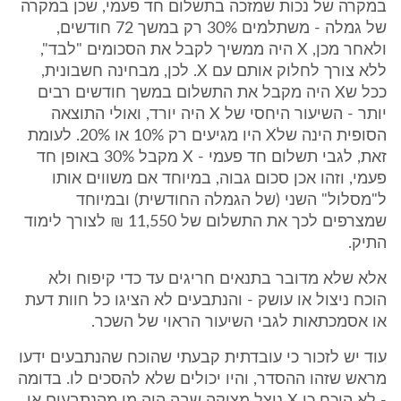
במקרה של נכות שמזכה בתשלום חד פעמי, שכן במקרה
של גמלה - משתלמים 30% רק במשך 72 חודשים,
ולאחר מכן, X היה ממשיך לקבל את הסכומים "לבד",
ללא צורך לחלוק אותם עם X. לכן, מבחינה חשבונית,
ככל שX היה מקבל את התשלום במשך חודשים רבים
יותר - השיעור היחסי של X היה יורד, ואולי התוצאה
הסופית הינה שלX היו מגיעים רק 10% או 20%. לעומת
זאת, לגבי תשלום חד פעמי - X מקבל 30% באופן חד
פעמי, וזהו אכן סכום גבוה, במיוחד אם משווים אותו
ל"מסלול" השני (של הגמלה החודשית) ובמיוחד
שמצרפים לכך את התשלום של 11,550 ₪ לצורך לימוד
התיק.
אלא שלא מדובר בתנאים חריגים עד כדי קיפוח ולא
הוכח ניצול או עושק - והנתבעים לא הציגו כל חוות דעת
או אסמכתאות לגבי השיעור הראוי של השכר.
עוד יש לזכור כי עובדתית קבעתי שהוכח שהנתבעים ידעו
מראש שזהו ההסדר, והיו יכולים שלא להסכים לו. בדומה