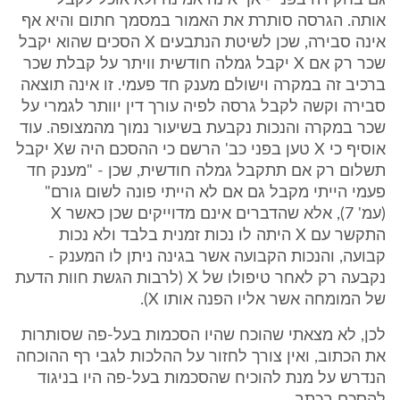
גם בחקירה בפני - אך אינה אמינה ולא אוכל לקבל
אותה. הגרסה סותרת את האמור במסמך חתום והיא אף
אינה סבירה, שכן לשיטת הנתבעים X הסכים שהוא יקבל
שכר רק אם X יקבל גמלה חודשית וויתר על קבלת שכר
ברכיב זה במקרה וישולם מענק חד פעמי. זו אינה תוצאה
סבירה וקשה לקבל גרסה לפיה עורך דין יוותר לגמרי על
שכר במקרה והנכות נקבעת בשיעור נמוך מהמצופה. עוד
אוסיף כי X טען בפני כב' הרשם כי ההסכם היה שX יקבל
תשלום רק אם תתקבל גמלה חודשית, שכן - "מענק חד
פעמי הייתי מקבל גם אם לא הייתי פונה לשום גורם"
(עמ' 7), אלא שהדברים אינם מדוייקים שכן כאשר X
התקשר עם X היתה לו נכות זמנית בלבד ולא נכות
קבועה, והנכות הקבועה אשר בגינה ניתן לו המענק -
נקבעה רק לאחר טיפולו של X (לרבות הגשת חוות הדעת
של המומחה אשר אליו הפנה אותו X).
לכן, לא מצאתי שהוכח שהיו הסכמות בעל-פה שסותרות
את הכתוב, ואין צורך לחזור על ההלכות לגבי רף ההוכחה
הנדרש על מנת להוכיח שהסכמות בעל-פה היו בניגוד