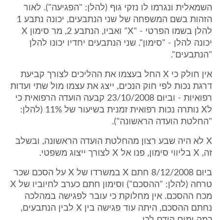
השמאלית ונגרמו לו נזקי גוף (להלן: "הפגיעה"). לאור
הזהות בשם המשפחה של שני הנתבעים, יכונה נתבע 1
להלן בשמו הפרטי - "X" ואביו, הנתבע 2, מר סימון X
יכונה להלן - "סימון". שני הנתבעים יחדיו יכונו להלן
"הנתבעים".
אין חולק כי X החל בעצמו את ההליכים לצורך קביעת
דרגת נכות לפי חוק הנכים, ייצג את עצמו מול שתי ועדות
רפואיות - וביום 23/10/2008 קבעה הועדה הרפואית כי
לX נותרה נכות רפואית זמנית בשיעור של 11% (להלן:
"החלטת הועדה הראשונה").
X לא היה שבע רצון מהחלטת הועדה הראשונה, ובשלב
זה, X בליווי סימון, פנו אל X לצורך ייצוג משפטי.
ביום 8/12/2008 חתם X במשרדו של X על הסכם שכר
טרחה (להלן: "ההסכם") וסימון חתם כערב לחיוביו של X
מכח ההסכם. אין מחלוקת כי עובר לפגישה במהלכה
נחתם ההסכם, היתה עוד פגישה בין X לבין הנתבעים,