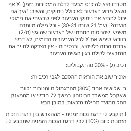
מטרתו היא להיכנס מבעד לדלת המזכירות בזמן). X אף
נשאל מדוע הערעור לא כולל נימוקים, והשיב: "איך אני
יכול להביא את נימוקי הערעור לפני שראיתי את נימוקי
הועדה?" (עמ' 21 שורה 30-31) - וכל מילה מיותרת.
משמע, שהניסוח הסתמי של הערעור שהוגש (ת/2)
בוודאי שימש את X לכל הערעורים הדומים, לא דרש
עבודת הכנה כלשהיא, ובנסיבות - אין הצדקה לחייב את
הנתבעים לשלם בגין הגשת הערעור.
רכיב (ג) - 30% מהתקבולים:
אזכיר שוב את הוראות ההסכם לגבי רכיב זה:
ב. שלושים אחוז (30%) מהתגמולים והטבות נלוות
שאקבל ממשרד הביטחון במשך 72 חודש או מהמענק
החל ממועד תחילת הזכאות, במובן הבא:
I תיקבע לי דרגת נכות זמנית - מההפרש בין דרגת הנכות
הזמנית כיום (10%) לבין דרגת הנכות הזמנית שתקבע לי.