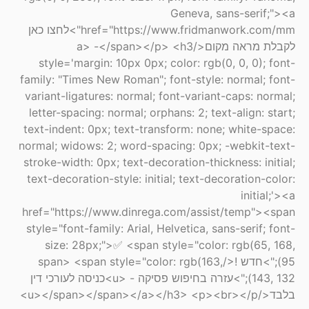
Geneva, sans-serif;"><a
href="https://www.fridmanwork.com/mm">לחצו כאן
לקבלת מראה מקום</a> -</span></p> <h3
style='margin: 10px 0px; color: rgb(0, 0, 0); font-
family: "Times New Roman"; font-style: normal; font-
variant-ligatures: normal; font-variant-caps: normal;
letter-spacing: normal; orphans: 2; text-align: start;
text-indent: 0px; text-transform: none; white-space:
normal; widows: 2; word-spacing: 0px; -webkit-text-
stroke-width: 0px; text-decoration-thickness: initial;
text-decoration-style: initial; text-decoration-color:
initial;'><a
href="https://www.dinrega.com/assist/temp"><span
style="font-family: Arial, Helvetica, sans-serif; font-
size: 28px;">✅ <span style="color: rgb(65, 168,
95);">חדש !</span> <span style="color: rgb(163,
143, 132);">עזרה בחיפוש פסיקה - <u>כניסה לעורכי דין
בלבד</u></span></span></a></h3> <p><br></p>