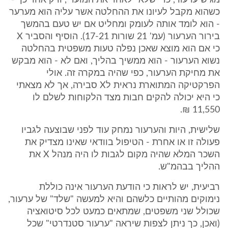
מגיש ערעור, כדי שלא "לאחר את המועד", ורק אחר כך -
כשהוא מקבל לעיונו את ההחלטה אשר עליה הוא מערער
- הוא לומד אותה לעומק ומחליט אם יש טעם בהמשך
בירור הערעור (עמ' 21 שורות 17-21). הוסיף והסביר X
כי אם הוא מוצא שאכן נפלה טעות משפטית בהחלטה
נשוא הערעור - הוא ממשיך בהליך, ואם לא - הוא מבקש
את מחיקת הערעור, כפי שהיה במקרה זה. אולי
הפרקטיקה המתוארת נראית לX סבירה, אך לא מצאתי
כי היא יכולה להקים חבות מצד הלקוחות לשלם לו
11,550 ₪.
שלישית, היות והערעור נמחק עוד לפני שבוצעה לגביו
פעולה זו או אחרת - הטיפול בוודאי שאינו מצדיק את
השכר המלא שהיה מקום לגבות לו היה מנהל X את
ההליך בבהמ"ש.
רביעית, יש לראות כי הודעת הערעור אינה כוללת
נימוקים מהותיים כלשהם והיא למעשה "שלד" של ערעור,
שכולל שני משפטים, שמתאים כמעט לכל סיטואציה
(ואכן, כך ניתן לצפות שיראה "ערעור סטנדרטי" שכל