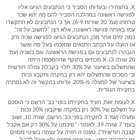
X, בתצהירו ובעדותו הסביר כי הנתבעים הגיעו אליו
לפגישה ראשונה במהלכה הסביר להם מה יהא שכר
טרחתו (עמ' 20 שורות 6-9), אך כי הנתבעים לא התקשרו
עמו באותה פגישה ראשונה, אלא רצו "לחשוב על זה".
כמה ימים אחר מכן, הנתבעים הגיעו לפגישה שניה ורק
אז הועלו על הכתב התנאים שסוכמו בעל-פה ואשר
הובהרו לנתבעים גם בפגישה הראשונה וגם בשניה (עמ'
20 שורה 3). X מכחיש בתוקף שההסכמה היתה
שהתשלום בשיעור של 30% תלוי בקבלת גמלה חודשית
וכי הסכים שהתשלום יהא רק במקרה ותקבע נכות
בשיעור של למעלה מ-20%. עדותו בהקשר זה לא נסתרה
בחקירה הנגדית.
X לעומת זאת, העיד בחקירתו בפני כב' הרשם כי הוסכם
על תשלום של 30% רק במקרה שיקבעו 20% נכות
ומעלה (עמ' 3 לחקירה בפני כב' הרשם, שורה 10, ושוב
בעמ' 7 שורה 19, לאמור: "סיכמנו על 30% רק אם אקבל
קצבה חודשית"). טענה זו חזרה על עצמה בשינוי מסוים