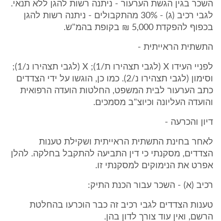
השכר בגין הגשת הערעור - ניתנה רשות להגן ללא תנאי.
לגבי רכיב (ג) - 30% מהתקבולים - ניתנה רשות להגן
בכפוף להפקדת 5,000 ₪ בקופת בהמ"ש.
התשתית הראייתית -
לפניי העידו X (לגבי תצהירו ת/1); X (לגבי תצהירו נ/1);
וסימון (לגבי תצהירו נ/2). כמו כן, הוגשו על ידי הצדדים
כתב הערעור לבית המשפט, החלטות הועדה הרפואית
והועדה העליונה וכיוצ"ב מסמכים.
דיון והכרעה -
לאחר בחינת התשתית הראייתית ושקילת טענות
הצדדים, מסקנתי כי דין התביעה להתקבל בחלקה. להלן
אפרט את הנימוקים למסקנתי זו.
רכיב (א) - השכר עבור הכנת התיק:
טענות הצדדים לגבי רכיב זה כבר הוכרעו בהחלטת
הרשם, ואין עוד צורך לדון בהן.