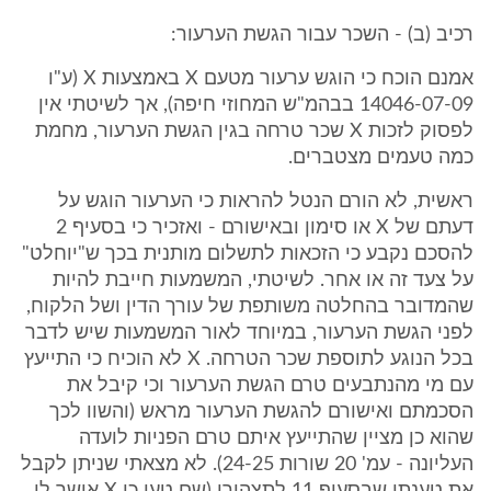
רכיב (ב) - השכר עבור הגשת הערעור:
אמנם הוכח כי הוגש ערעור מטעם X באמצעות X (ע"ו
14046-07-09 בבהמ"ש המחוזי חיפה), אך לשיטתי אין
לפסוק לזכות X שכר טרחה בגין הגשת הערעור, מחמת
כמה טעמים מצטברים.
ראשית, לא הורם הנטל להראות כי הערעור הוגש על
דעתם של X או סימון ובאישורם - ואזכיר כי בסעיף 2
להסכם נקבע כי הזכאות לתשלום מותנית בכך ש"יוחלט"
על צעד זה או אחר. לשיטתי, המשמעות חייבת להיות
שהמדובר בהחלטה משותפת של עורך הדין ושל הלקוח,
לפני הגשת הערעור, במיוחד לאור המשמעות שיש לדבר
בכל הנוגע לתוספת שכר הטרחה. X לא הוכיח כי התייעץ
עם מי מהנתבעים טרם הגשת הערעור וכי קיבל את
הסכמתם ואישורם להגשת הערעור מראש (והשוו לכך
שהוא כן מציין שהתייעץ איתם טרם הפניות לועדה
העליונה - עמ' 20 שורות 24-25). לא מצאתי שניתן לקבל