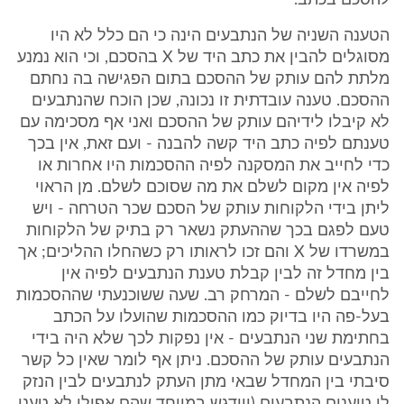
להסכם בכתב.
הטענה השניה של הנתבעים הינה כי הם כלל לא היו
מסוגלים להבין את כתב היד של X בהסכם, וכי הוא נמנע
מלתת להם עותק של ההסכם בתום הפגישה בה נחתם
ההסכם. טענה עובדתית זו נכונה, שכן הוכח שהנתבעים
לא קיבלו לידיהם עותק של ההסכם ואני אף מסכימה עם
טענתם לפיה כתב היד קשה להבנה - ועם זאת, אין בכך
כדי לחייב את המסקנה לפיה ההסכמות היו אחרות או
לפיה אין מקום לשלם את מה שסוכם לשלם. מן הראוי
ליתן בידי הלקוחות עותק של הסכם שכר הטרחה - ויש
טעם לפגם בכך שההעתק נשאר רק בתיק של הלקוחות
במשרדו של X והם זכו לראותו רק כשהחלו ההליכים; אך
בין מחדל זה לבין קבלת טענת הנתבעים לפיה אין
לחייבם לשלם - המרחק רב. שעה ששוכנעתי שההסכמות
בעל-פה היו בדיוק כמו ההסכמות שהועלו על הכתב
בחתימת שני הנתבעים - אין נפקות לכך שלא היה בידי
הנתבעים עותק של ההסכם. ניתן אף לומר שאין כל קשר
סיבתי בין המחדל שבאי מתן העתק לנתבעים לבין הנזק