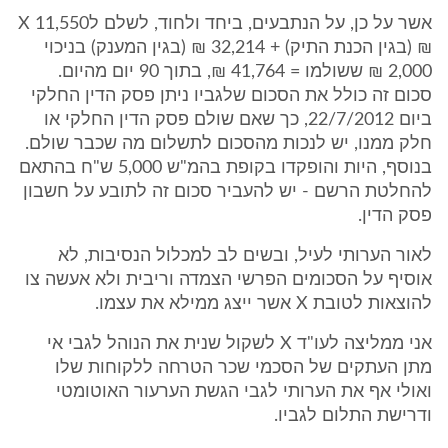
אשר על כן, על הנתבעים, ביחד ולחוד, לשלם לX 11,550
₪ (בגין הכנת התיק) + 32,214 ₪ (בגין המענק) בניכוי
2,000 ₪ ששולמו = 41,764 ₪, בתוך 90 יום מהיום.
סכום זה כולל את הסכום שלגביו ניתן פסק הדין החלקי
ביום 22/7/2012, כך שאם שולם פסק הדין החלקי או
חלק ממנו, יש לנכות מהסכום לתשלום מה שכבר שולם.
בנוסף, היות והופקדו בקופת בהמ"ש 5,000 ש"ח בהתאם
להחלטת הרשם - יש להעביר סכום זה לתובע על חשבון
פסק הדין.
לאור הערותי לעיל, ובשים לב למכלול הנסיבות, לא
אוסיף על הסכומים הפרשי הצמדה וריבית ולא אעשה צו
להוצאות לטובת X אשר ייצג ממילא את עצמו.
אני ממליצה לעו"ד X לשקול שנית את הנוהל לגבי אי
מתן העתקים של הסכמי שכר הטרחה ללקוחות שלו
ואולי אף את הערותי לגבי הגשת הערעור האוטומטי
ודרישת התלום לגביו.