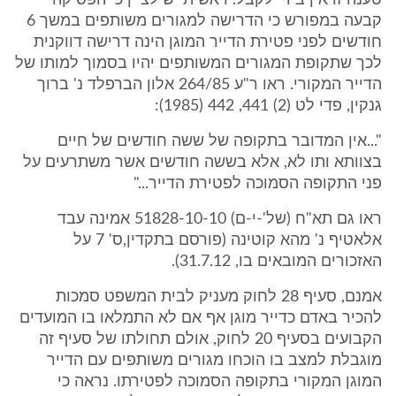
טענה זו אין בידי לקבל. ראשית יש לציין כי הפסיקה
קבעה במפורש כי הדרישה למגורים משותפים במשך 6
חודשים לפני פטירת הדייר המוגן הינה דרישה דווקנית
לכך שתקופת המגורים המשותפים יהיו בסמוך למותו של
הדייר המקורי. ראו ר"ע 264/85 אלון הברפלד נ' ברוך
גנקין, פדי לט (2) 441, 442 (1985):
"...אין המדובר בתקופה של ששה חודשים של חיים
בצוותא ותו לא, אלא בששה חודשים אשר משתרעים על
פני התקופה הסמוכה לפטירת הדייר..."
ראו גם תא"ח (של'-י-ם) 51828-10-10 אמינה עבד
אלאטיף נ' מהא קוטינה (פורסם בתקדין,ס' 7 על
האזכורים המובאים בו, 31.7.12).
אמנם, סעיף 28 לחוק מעניק לבית המשפט סמכות
להכיר באדם כדייר מוגן אף אם לא התמלאו בו המועדים
הקבועים בסעיף 20 לחוק, אולם תחולתו של סעיף זה
מוגבלת למצב בו הוכחו מגורים משותפים עם הדייר
המוגן המקורי בתקופה הסמוכה לפטירתו. נראה כי