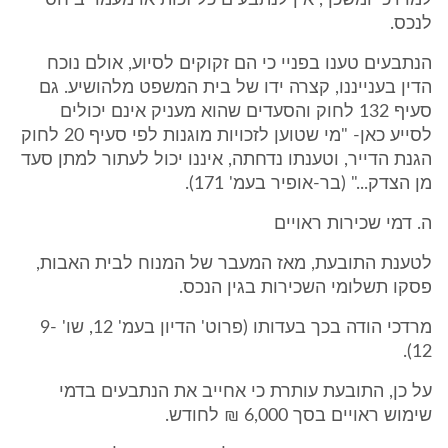
למרדכי ומשכך, אין לנתבעים כל זכות או מעמד ביחס
לנכס.
הנתבעים טענו בפניי כי הם זקוקים לסיוע, אולם נוכח
הדין בענייננו, קצרה ידו של בית המשפט מלהושיע. גם
סעיף 132 לחוק והסעדים שהוא מעניק אינם יכולים
לסייע כאן- "מי שטוען לזכויות מוגנות לפי סעיף 20 לחוק
הגנת הדייר, וטענתו נדחתה, איננו יכול לעתור למתן סעד
מן הצדק..." (בר-אופיר בעמ' 171).
ה. דמי שכירות ראויים
לטענת התובעת, מאז המעבר של המנוח לבית האבות,
פסקו תשלומי השכירות בגין הנכס.
מרדכי הודה בכך בעדותו (פרוט' הדיון בעמ' 12, שו' 9-
12).
על כן, התובעת עותרת כי אחייב את הנתבעים בדמי
שימוש ראויים בסך 6,000 ₪ לחודש.