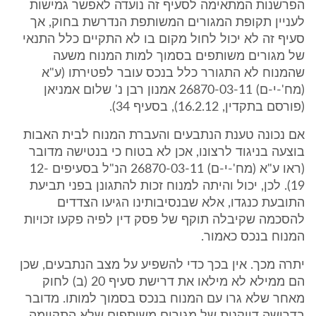
הפרשנות המתאימה לסעיף זה נועדה לאפשר גמישות
לעניין תקופת המגורים המשותפת הנדרשת בחוק, אך
סעיף זה לא יכול לחול מקום בו לא התקיים כלל התנאי
של מגורים משותפים בסמוך למות המנוח משעה
שהמנוח לא התגורר כלל בנכס עובר לפטירתו (ע"א
(מח'-י-ם) 26870-03-11 אמנון רבן נ' שלום אמניאן
(פורסם בתקדין, 16.2.12), בסעיף 34).
אם נכונה טענת הנתבעים והעברת המנוח לבית האבות
בוצעה בניגוד לרצונו, אכן לא בטוח כי בנטישה מדובר
(ראו ע"א (מח'-י-ם) 26870-03-11 הנ"ל בסעיפים 12-
19). לכן, יכול והיתה למנוח זכות להתגונן בפני תביעת
התובעת כנגדו, אלא שבנסיבותינו הגיעו הצדדים
להסכמה שקיבלה תוקף של פסק דין לפיה פקעו זכויות
המנוח בנכס כאמור.
יתרה מכך. אין בכך כדי להשפיע על מצב הנתבעים, שכן
הם ממילא לא מילאו את דרישת סעיף 20 (ב) לחוק
מאחר שלא גרו עם המנוח בנכס בסמוך למותו. מדובר