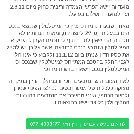
ב- 33,000 ₪. סכום זה ישולם עד ליום 8.2.14 שלאחר
מועד זה יישא הפרשי הצמדה וריבית כחוק מיום 2.8.11
ועד למועד התשלום בפועל.
מאחר שבעדותו מרדכי ציין כי המיטלטלין שנמצא בנכס
הינו בבעלותו (ס' 29 לתצהירו), ומאחר ועדות זו לא
נסתרה, הרי שאין לתת תוקף להסכמת הקרן להעניק את
המיטלטלין שנמצא בנכס לתובעת. אשר על כן, יש לסייג
את פסק הדין שניתן ביום 11.1.12 ולקבוע כי אינו חל
לגבי החלק בהסכם המתייחס למיטלטלין שבנכס וכי
המיטלטלין בנכס יישארו ברשות מרדכי.
לאור העובדה שהנתבעים הוכיחו במהלך הדיון בתיק זה
מצוקה כלכלית של ממש, ובשים לב לצו הפינוי שניתן
ולחיוב הכספי, אינני מחייבת את הנתבעים בהוצאות
ההליך ולכן כל צד יישא בהוצאותיו.
לתיאום פגישה עם עורך דין חייגו 077-4008177