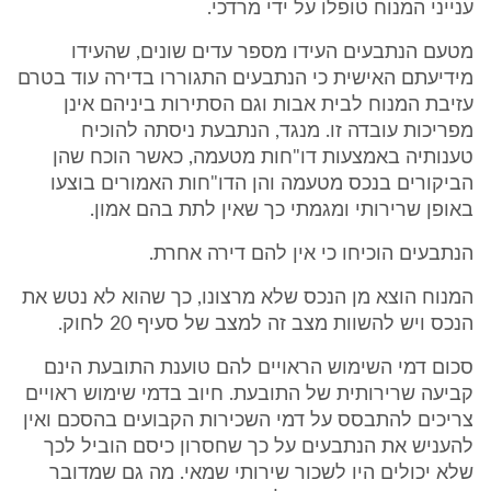
ענייני המנוח טופלו על ידי מרדכי.
מטעם הנתבעים העידו מספר עדים שונים, שהעידו
מידיעתם האישית כי הנתבעים התגוררו בדירה עוד בטרם
עזיבת המנוח לבית אבות וגם הסתירות ביניהם אינן
מפריכות עובדה זו. מנגד, הנתבעת ניסתה להוכיח
טענותיה באמצעות דו"חות מטעמה, כאשר הוכח שהן
הביקורים בנכס מטעמה והן הדו"חות האמורים בוצעו
באופן שרירותי ומגמתי כך שאין לתת בהם אמון.
הנתבעים הוכיחו כי אין להם דירה אחרת.
המנוח הוצא מן הנכס שלא מרצונו, כך שהוא לא נטש את
הנכס ויש להשוות מצב זה למצב של סעיף 20 לחוק.
סכום דמי השימוש הראויים להם טוענת התובעת הינם
קביעה שרירותית של התובעת. חיוב בדמי שימוש ראויים
צריכים להתבסס על דמי השכירות הקבועים בהסכם ואין
להעניש את הנתבעים על כך שחסרון כיסם הוביל לכך
שלא יכולים היו לשכור שירותי שמאי. מה גם שמדובר