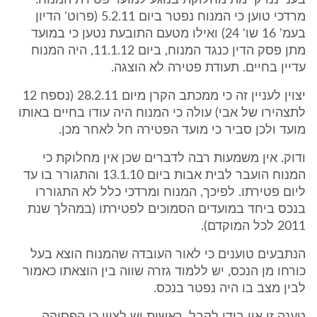
בענייננו קיימת מחלוקת בנוגע למועד פטירת המנוח.
מרדכי טוען כי המנוח נפטר ביום 5.2.11 (פרוט' הדיון
בעמ' 16 שו' 24) ואילו מטעם התובעת נטען כי במועד
מתן פסק הדין כנגד המנוח, ביום 11.1.12, היה המנוח
עדיין בחיים. תעודת פטירה לא הוצגה.
יצוין לעניין זה כי ממכתב הקרן מיום 28.2.11 (נספח 12
לתצהירו של אבי) עולה כי המנוח היה עודו בחיים באותו
מועד ולכן סביר כי מועד הפטירה חל לאחר מכן.
ודוק. אין משמעות רבה לדברים שכן אין מחלוקת כי
המנוח הועבר לבית אבות ביום 13.1.10 והתגורר בו עד
ליום פטירתו. לפיכך, המנוח ומרדכי כלל לא התגוררו
בנכס ביחד במועדים הסמוכים לפטירתו (במהלך שנת
2011 לכל המוקדם).
הנתבעים טוענים כי לאור העובדה שהמנוח הוצא בעל
כורחו מן הנכס, יש ללמוד גזרה שווה בין הוצאתו כאמור
לבין מצב בו היה נפטר בנכס.