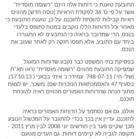
התובעת טוענת כי דוחות אלה הינם "רשומה מוסדית"
אשר על פי ס' 36 לפקודת הראיות [נוסח חדש] מהווים
ראיות קבילות להוכחת לתוכנם. על כן, טוענת התובעת כי
מאחר וכל הדוחות הללו נוקבים במנוח כתופס בלעדי
בנכס, הרי שמדובר בראיה כי הנתבעים לא התגוררו
ביחד עם התובע, אלא תפסו חזקה רק לאחר שעזב את
הנכס.
בפסיקת בתי המשפט כבר נקבע שדוחות המעגל
שמפיקה התובעת מהווים "רשומה מוסדית" (ראו תא"ח
(של'-חי') 748-07-11‏ ‏ עמידר נ' איתי בבאני ( 17.10.13),
בסעיף 47 והאסמכתאות הנזכרות שם). משכך, יש לצאת
מתוך הנחה שהדוחות האמורים מהווים ראיה להוכחת
תוכנם.
אולם, גם אם נסתמך על הדוחות האמורים כראיה
לתוכנם, עדיין אין בכך בכדי להתגבר על המכשול הנובע
מכך שקיים פער בין חודשים יוני 2008 לבין מרץ 2011 -
תקופה לגביה לא קיימים דוחות. גם העדים מטעם