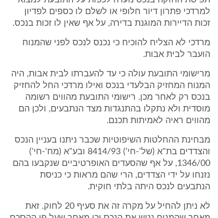
תפיסת החזקה בנכס נועדה לכפות על התובעת למצוא
למרדכי פתרון דיור חלופי או לשלם לו כספים לפדיון
זכות הדיירות המוגנת בדירה, על אף שאין לו זכות בנכס.
מרדכי לא הצליח להוכיח כי נכנס לנכס לפני שהמנוח
הועבר לבית אבות.
מרישומי התובעת עולה כי עד להעברתו לבית אבות, היה
המנוח המחזיק הבלעדי בנכס ואילו מרדכי החל להחזיק
בנכס רק לאחר מכן. רישומי התובעת מהווים רשומה
מוסדית ולא נתקלו בהתנגדות מצד הנתבעים, ולכן הם
מהווים ראיה לאמיתות תכנם.
מבחינת ההחלטות השיפוטיות שכבר ניתנו בעניין הנכס
והצדדים בת"א (של'-חי') 8414/93 ובע"א (מח'-חי')
1346/00, על אף שהסעדים האופרטיביים שנקבעו בהם
נזנחו על ידי הצדדים, הרי שהם מראות כי כניסת
הנתבעים לנכס היתה בלתי חוקית.
לא ניתן להחיל על מקרה זה את סעיף 20 לחוק. זאת