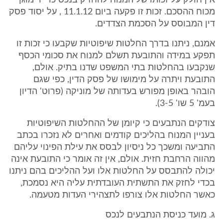
אין חולק על זכותו של המנוח להחזיק בנכס כדייר מוגן
מכוח ההסכם. זכות זו פקעה ביום 11.1.12 , על יסוד פסק
דין המבוסס על הסכמת הצדדים.
אמנם, ניתנו בדרך החלטות שיפוטיות שקבעו כי זכות זו
תפקע במידה והתובעת תשלם למנוח את סכומי הכסף
שנקבעו בהחלטות בתי המשפט שדנו בתיק. אולם,
התובעת ויתרה על מימושו של פסק הדין, כפי שגם
הובהר באופן מפורש בעדותה של מוניקה (פרוט' הדיון
בעמ' 5 שו' 3-5).
צודקים הנתבעים כי קיומן של ההחלטות השיפוטיות
בעניין המנוח בהליכים קודמים ואחרים לא נזכרו בכתב
התביעה ומשכך כל ניסיון לבסס את עילת הפינוי עליהם
מהווה הרחבת חזית. אולם, אין זה אומר כי התובעת אינה
יכולה להתבסס על החלטות אלו ועל ההליכים בהם ניתנו
בכדי לחזק את התשתית העובדתית עליה היא נסמכת,
כאשר החלטות אלו צורפו לתצהירי העדות מטעמה.
ג. מועד כניסת הנתבעים לנכס