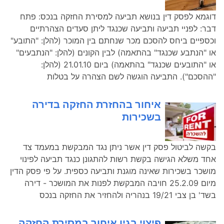
דוגמא לפסק דין בנושא תביעה למסירת החזקה בנכס: פתח
דבר: לפניי תביעה ותביעה שכנגד ליתן סעדים הצהרתיים
וכספיים ביחס להסכם מכר שנחתם בין המוכר (להלן: "התובע"
או "הנתבע שכנגד" בהתאמה) לבין הקונים (להלן: "הנתבעים"
או "התובעים שכנגד" בהתאמה) ביום 21.01.10 (להלן:
"ההסכם"). התביעה הוגשה לשם הצהרה על בטלות
איחור בהחזרת החזקה בדירה
בשכירות
בקשה לביטול פסק דין אשר ניתן נגד המבקשת במעמד צד
אחד משלא הגישה בקשת רשות להתגונן כנגד תביעה לפינוי
מושכר בשכירות שאינה מוגנת ותביעה כספית. על פי פסק הדין
מיום 25.2.09 חויבה המבקשת לפנות את המושכר - דירה
בשד' בן צבי 19/21 בנהריה ולהחזיר את החזקה בנכס
פיצוי בגין איחור במסירת החזקה