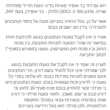
ראו גם דוד בר-אופיר סוגיות בדיני הגנת הדייר (מהדורה
שנייה, עדכון מס' 5, 2013) (להלן - בר-אופיר), בעמ' 249.
אשר על כן, נטל הראיה בענייננו מונח על כתפי הנתבעים
להוכיח כי בדין הם יושבים בנכס.
אעיר כי אין לקבל טענות הנתבעים בנוגע להרחבת חזית
במישור זה שהרי הטענה לזכויות התובעת, בין מכוח
החוק ובין מכוח חוק המקרקעין, נטענו במפורש בסעיף 7
לכתב התביעה.
לעניין זה יאמר כי אין לקבל את טענת התובעת בנוגע
לכך שמרדכי אינו יכול להעיד בשם דורון. הרי הנתבעים
אינם טוענים לזכויות נפרדות בנכס. לא עלתה בפניי כל
טענה כי לדורון זכות עצמאית בנכס. טענת הנתבעים היא
כי מרדכי זכאי להחזיק בנכס מכח סעיף 20 לחוק וכי
דורון (בנו) גר עמו. משכך, ולאור טענת מרדכי כי דורון
שהה בפנימיה ובשירות צבאי במהלך התקופה
הרלוונטית, ולכן מרדכי הוא בעל הידיעה בעניינים