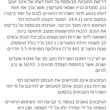
דרישת התובעת מבוססת על חוות דעתו של אינג' יעקב
כהן, מהנדס בניין ושמאי מקרקעין, אשר ערך את חוות
דעתו בנוגע לדמי השכירות הראויים לנכס על יסוד ביקורו
במקום מיום 14.4.11. המועד הקובע להערכת דמי
השימוש הינה מועד הביקור. הערכתו מבוססת על בדיקתו
את הנכס, לרבות התרשמותו ממצב תחזוקה בינוני,
השוואה לדמי שכירות המבוקשים בסביבת הנכס ובשים
לב לשטח יחידת המגורים ( כ 143 מ"ר כולל מרפסת),
שטח החצר (כ 441 מ"ר) והחלוקה הפנימית ל-5 חדרים.
יש לציין כי הסכם השכירות נוקב סך של 4,046 שקלים
ישנים, אשר בתוספת הצמדה מהווים כ- 50.93 ₪ נכון
להיום.
הנתבעים אינם מכחישים את חובתם לתשלום דמי
שכירות בגין הנכס, אולם לטענתם יש לחייבם על פי דמי
השכירות הקבועים בהסכם.
הנתבעים טוענים בנוסף, כי קביעת דמי השימוש הראויים
נעשתה על ידי עמידר ולא על ידי השמאי, שכן היא