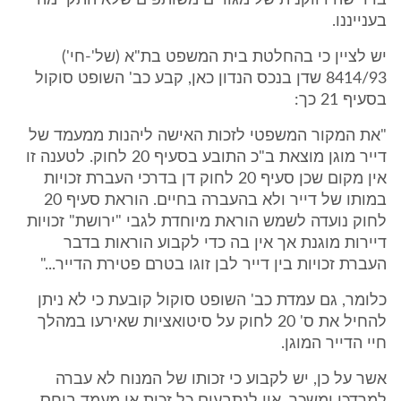
בדרישה דווקנית של מגורים משותפים שלא התקיימה
בענייננו.
יש לציין כי בהחלטת בית המשפט בת"א (של'-חי')
8414/93 שדן בנכס הנדון כאן, קבע כב' השופט סוקול
בסעיף 21 כך:
"את המקור המשפטי לזכות האישה ליהנות ממעמד של
דייר מוגן מוצאת ב"כ התובע בסעיף 20 לחוק. לטענה זו
אין מקום שכן סעיף 20 לחוק דן בדרכי העברת זכויות
במותו של דייר ולא בהעברה בחיים. הוראת סעיף 20
לחוק נועדה לשמש הוראת מיוחדת לגבי "ירושת" זכויות
דיירות מוגנת אך אין בה כדי לקבוע הוראות בדבר
העברת זכויות בין דייר לבן זוגו בטרם פטירת הדייר..."
כלומר, גם עמדת כב' השופט סוקול קובעת כי לא ניתן
להחיל את ס' 20 לחוק על סיטואציות שאירעו במהלך
חיי הדייר המוגן.
אשר על כן, יש לקבוע כי זכותו של המנוח לא עברה