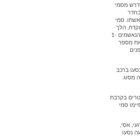
 דרש מסמי
בחדר
אשתו. סמי
אקדח, הלך
ברגל לחניית ביתו של איתן, כשהוא נושא איתו את האקדח. בחנייה חיכו לו הנאשמים 1-
 את מספר
נים
נסעו ברכב
ה מסוג
וטרים בקרבת
יימו סמי
רועי, אסי,
עה נסעו