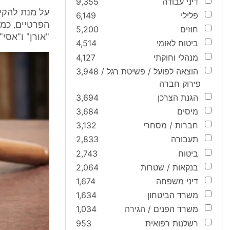
דיני עבודה
9,355
על מנת להקל
פלילי
6,149
הפרטיים, כמפו
חוזים
5,200
"אורן" ו"אסי".
ביטוח לאומי
4,514
מנהלי וחוקתי
4,127
הוצאה לפועל / פשיטת רגל /
3,948
פירוק חברה
הגנת הצרכן
3,694
מיסים
3,684
חברות / מסחרי
3,132
תעבורה
2,833
ביטוח
2,743
בנקאות / שטרות
2,064
דיני משפחה
1,674
משרד הביטחון
1,634
משרד הפנים / הגירה
1,034
רשלנות רפואית
953