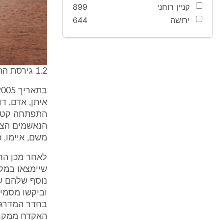
קניין רוחני
899
ירושה
644
1.2 גירסת התביעה על פי כתב האישום היתה כדלקמן:
התפתחה קטטה
הנאשמים הצטר
משם, איימו, 
לאחר מכן הח
נוסף שלהם שש
בחדר המדרגות
האקדח ממקום מחבואו וחבר