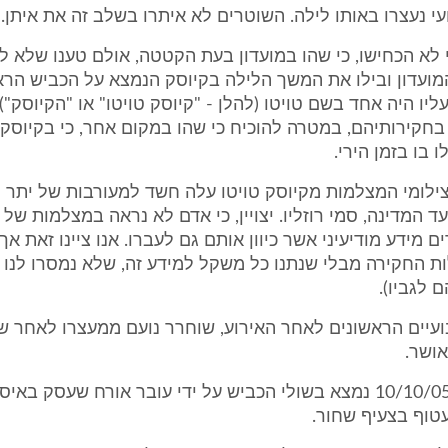
ועי נעצרו באותו לילה. השוטרים לא איתרו בשלב זה את איתן.
רועי לא הכחישו, כי שהו במועדון בעת הקטטה, אולם טענו שלא 
המועדון ובילו את המשך הלילה בקיוסק הנמצא על הכביש הר
ליו היה אחד בשם טויטו (להלן - "קיוסק טויטו" או "הקיוסק")
 בחקירותיהם, במטרה להוכיח כי שהו במקום אחר, כי בקיוסק 
ו בו בזמן הירי.
 בצילומי המצלמות מקיוסק טויטו עלה חשד למעורבות של יתר
עד המדינה, סמי רוזליו. יצויין, כי אדם לא נראה במצלמות של
ם מידע מודיעיני אשר כיוון אותם גם לעברו. אנו ציינו זאת א
 החקירה מבלי שנתנו כל משקל למידע זה, שלא נמסרו לנו 
 לגביו).
שבועיים הראשונים לאחר האירוע, שוחרר נועם ממעצרו לאחר 
אושר.
2.5 בתאריך 10/10/05 נמצא בשולי הכביש על ידי עובר אורח שעסק ב
טוף בצעיף שחור.