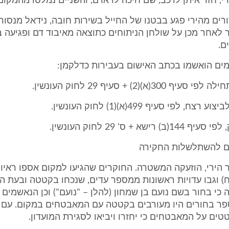
י, חזר איתן לרכב, שם חיכה לו אדם, והשניים נמלטו מהמקום
דורים מהירי פגע בבטנו של החייל בשירות חובה, נידאל מנסור 
 לאחר מכן על שולחן הניתוחים כתוצאה מאיבוד דם ופגיעה 
ם.
300(א)(2) + סעיף 29 לחוק העונשין.
, לפי סעיף 499(א)(1) לחוק העונשין.
רישא + ס' 29 לחוק העונשין.
וים להשתלשלות החקירה
אחר הירי, הוזעקה המשטרה. החוקרים שהגיעו למקום אספו רא
) וגבו עדויות ראשונות ממספר עדים, שנכחו בקטטה ובעת היר
כי בחור בשם נועם בן שמחון (להלן – "נועם") וכן הנאשמים אי
מספר בחורים היו מעורבים בקטטה עם המאבטחים במקום. עם 
טים על המאבטחים כי יחזרו ויביאו לסגירת המועדון.