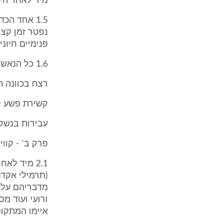
מיד לאחר היר
1.5 אחד הכ
נפטר זמן קצר
פנימיים חיוניי
1.6 כל הנאשמים הואשמו בכתב האישום בעבירות כדלקמן:
רצח בכוונה תחילה לפי סעיף 
קשירת פשע לביצוע רצח
עבירות בנשק, לפי סעיף 144(ב) 
פרק ב' - קו
2.1 מיד ל
(תרמילי אקדח
מדבריהם עלה 
ורועי ועוד 
איימו המתקוט