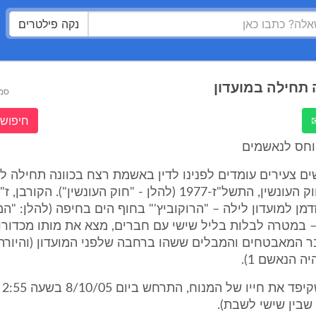
נקה פילטרים
 תחילה במועדון
סמ
חיפוש 
יוחס לנאשמים
נשים צעירים עומדים לפנינו לדין באשמת רצח בכוונה תחילה ל
300(א)(2) לחוק העונשין, התשל"ז-1977 (להלן - "חוק העונשין"). ה
נזדמן למועדון לילה – "הרוקוביץ'" בחוף הים בחיפה (להלן: "המ
 – במטרה לבלות בליל שישי עם חברים, מצא את מותו מכדורו 
ר המאבטחים והמבלים ששהו ברחבה שלפני המועדון (והיורה
 הנאשם 1).
איר
שבין שישי לשבת).