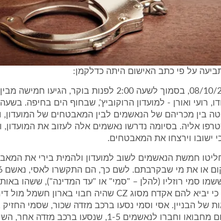
בתאריך 08/10/2005, בסמוך לשעה 2:00 לפנות בוקר, הגיעו ח
 בין מכריהם של הנאשמים לבין המאבטחים של המועדון, 
פו אליה. בסיומה נדרשו נאשמים אלה לעזוב את המועדון, ו
כי ישובו וירצחו את המאבטחים.
ליטו חמשת הנאשמים לשוב למועדון ולהמית בירי את המאב
מו סמי רוזליו (להלן – "סמי" או "עד המדינה"), ששהו באותה
וביקשו מסמי כי יביא להם אקדח מסוג CZ שהיה חבוי בארון חש
 של הבניין. אסי וסמי נסעו ברכב מזדה שכור, שסמי החזיק ב
ו לנאשמים 1-5, שנסעו ברכב מזדה אחר, השייך לאיתן.