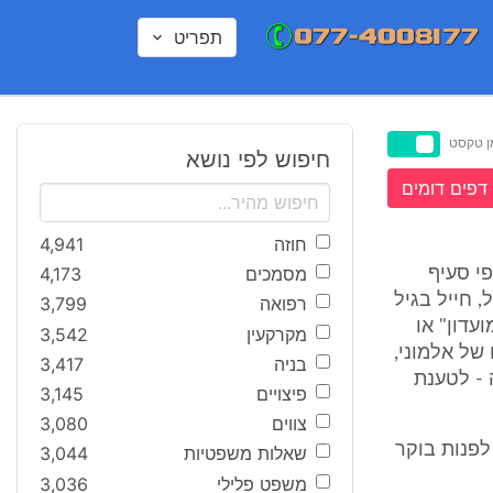
תפריט
ן טקסט
חיפוש לפי נושא
דפים דומים
חוזה
4,941
מסמכים
4,173
פי סעיף
קורבן, ז"ל, חייל בגיל
רפואה
3,799
ועדון" או
מקרקעין
3,542
של אלמוני,
בניה
3,417
 - לטענת
פיצויים
3,145
צווים
3,080
וע הירי, שקיפד את חייו של המנוח, התרחש ביום 8/10/05 בשעה 2:55 לפנות בוקר
שאלות משפטיות
3,044
משפט פלילי
3,036