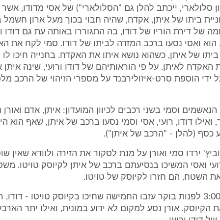
ן סלולארי, ייכתב להלן גם "הסלולארי") של אסי מדודו, אשר
ניית ביתו של איתן, אקדח, שהיה חבוי בכוך מעל ארון חשמל 
ה של דירת הוריו של דודו, בה התגוררו באותה עת גם דודו ו
 הוא ואסי נסעו ברכב המזדה לביתו של דודו. סמי לקח את ה
את האקדח לאיתן. על פי הוראותיהם של דודו ורועי, שינה איתן
 ידי הוספת סרט-איזולירבנד על מספרי הזיהוי של הרכב מלפ
נאשמים וסמי בשני רכבים לכיוון המועדון: איתן, אדם ואורן 
ואילו דודו, רועי, אסי וסמי נסעו ברכב של איתן, שאף הוא הי
 כסף (להלן - "הרכב של איתן").
יץ' ירדו סמי ואורן על מנת לסקור את הזירה ולוודא שאין ש
רועי ואסי המשיכו בנסיעתם ברכב של איתן לקיוסק טויטו. משס
את השטח, הם חזרו לקיוסק של טויטו.
בערך בשעה 3:00 לפנות בוקר עזבו החמישה שחיכו בקיוסק טויטו - דודו, 
את הקיוסק. אורן נסע למקום לא ידוע במונית, ואילו יתר הארב