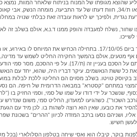
יע שהוצא מגופתו של המנוח בניתוח שלאחר המוות, נמצא כי
בוצע הירי (וראו ת/34, חוות דעתו של עד התביעה, מומחה הנשק, אבי קא
עת נגדית, ולפיכך יש לראות עובדה זאת כבלתי שנויה במחלוק
 שחור, נשלח למעבדה והופק ממנו ד.נ.א, אולם בשלב זה לא 
לשייכו.
2.6 סמי נעצר ביום 17/10/05. בתחילה הכחיש את המיוחס לו באירו
 אף מטעים, אולם בהמשך החקירה החליט לשמש עד מדינה, ו
24/10/05 חתם על הסכם בעניין זה (ת/17). על פי ההסכם, מס
 את כל ששת הנאשמים. עיקר דבריו היה, שהוא, יחד עם הנאשמ
בקיוסק טויטו. בשלב מסוים הם החליטו ללכת לבלות במועד
 המצוי במתחם "קסטרא" במבואה הדרומית של חיפה. הם נסע
וף, שנשכר על ידי דודו על שמו של סמי, וסמי החזיק בו ("לה
רכב השכור"). כשהגיעו למועדון, החליט סמי, משום שנדרש על
יר את כובעו, שאין הוא רוצה לשהות בו. לכן מיד עם הגעת
ליו, ושניהם נסעו ברכב המזדה לכיוון "ההרים" בשכונת שפר
לעשן חשיש.
עה 2:13 לפנות בוקר, קיבלו הוא ואסי שיחה בטלפון הסלולארי (בכל מ