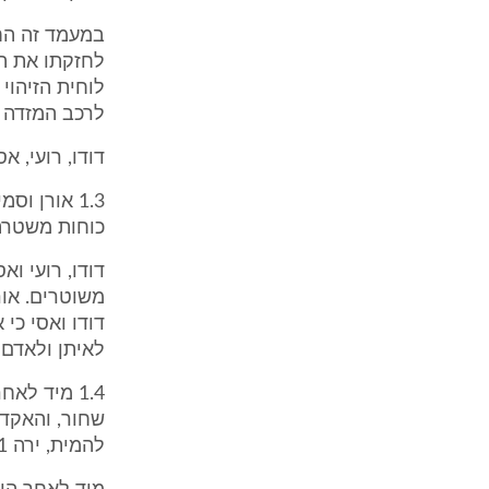
במעמד זה החל
לחזקתו את הא
לוחית הזיהוי
לרכב המזדה ש
דודו, רועי, א
1.3 אורן ו
כוחות משטרה
דודו, רועי ו
משוטרים. אור
דודו ואסי כי 
לאיתן ולאדם 
שחור, והאקדח
להמית, ירה 11 כדורים אל תוך הרחבה, עת ששהו שם מאבטחים ומבלים.