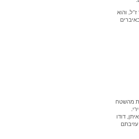
.
ז"ל, והוא
באיברים
יות מהשטח
י.
תן, דודו
עזיבתם