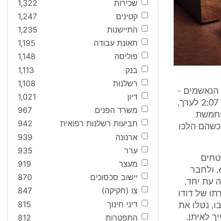
שכירות
1,322
קטינים
1,247
התיישנות
1,235
תאונת עבודה
1,195
פוליסה
1,148
בנק
1,113
רשלנות
1,108
מישה מבין הנאשמים -
דיון
1,021
איתן, אדם, דודו, רועי ואורן - למועדון הרוקוביץ', שבחוף הים בחיפה. בשעה 2:07 לערך,
משרד הפנים
967
וחמשת
תביעות רשלנות רפואית
942
כשהם הלכו
ארנונה
939
ערר
935
טחים
מעצר
919
שיימצאו במקום או את מי שבקרבתם. לשם כך, הם התקשרו לאסי, נאשם 6, ולחבר
יישוב סכסוכים
870
 עת יחד,
צו (חקיקה)
847
מל מול דירתו של דודו
דיני חינוך
815
ו, נטלו את
התפטרות
812