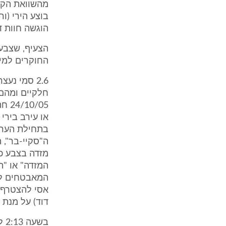
מהשוואת הקל
הוגשה חוות ד
הצעיף, שצבעו
החוקרים למי 
חלקיים ומהם
או עירב בירי
בתחילת הערב 
ה"סקיי-בר",
מזדה בצבע כס
המזדה" או "ה
המאבטחים להס
אסי להצטרף א
דוד) על מנת 
בש