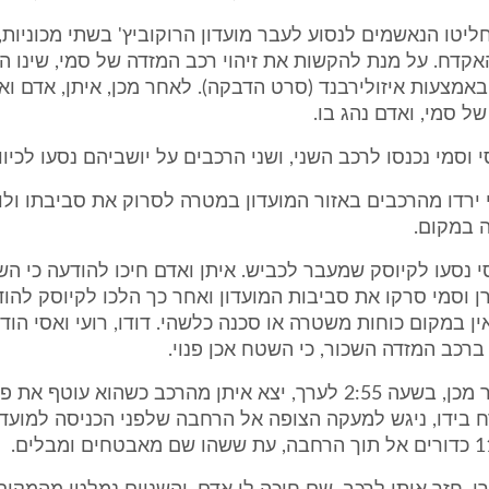
יטו הנאשמים לנסוע לעבר מועדון הרוקוביץ' בשתי מכוניות, 
קדח. על מנת להקשות את זיהוי רכב המזדה של סמי, שינו 
 באמצעות איזולירבנד (סרט הדבקה). לאחר מכן, איתן, אדם ואו
ל סמי, ואדם נהג בו.
סי וסמי נכנסו לרכב השני, ושני הרכבים על יושביהם נסעו לכיוון
סמי ירדו מהרכבים באזור המועדון במטרה לסרוק את סביבתו ולו
 במקום.
אסי נסעו לקיוסק שמעבר לכביש. איתן ואדם חיכו להודעה כי הש
ן וסמי סרקו את סביבות המועדון ואחר כך הלכו לקיוסק להודי
אין במקום כוחות משטרה או סכנה כלשהי. דודו, רועי ואסי הוד
ברכב המזדה השכור, כי השטח אכן פנוי.
1.4 מיד לאחר מכן, בשעה 2:55 לערך, יצא איתן מהרכב כשהוא עוטף 
 בידו, ניגש למעקה הצופה אל הרחבה שלפני הכניסה למועדון,