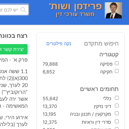
רצח בכוונה
חיפוש מתקדם
נקה פילטרים
יצירת קשר ✉
קטגוריה
פרק א' - המ
פסיקה
79,888
חקיקה
6,852
1.1 ששה א
20 לערך, ש
תחומים ראשיים
"הרוקוביץ'")
כללי
55,642
אשר ירה לעב
דיני נזיקין
13,370
המאשימה - היה
מקרקעין / תכנון ובניה
13,195
סדרי דין וראיות
12,375
לערך (בלילה 