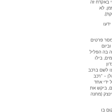
 באקדח זה
ופמן. לא
ת).
ידעו
ע, או מסר פרטים
ביום
ר סמי הודעה בה הפליל
ים, בילו
ון
ו לשם ברכב
לן – "רכב
 ידי אחד
ם, ביקש את
ינצק (מחנה
קום בו