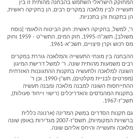
המחוקק הישראלי השתמש בהבחנה מהותית זו בין
תעשייה לבין מלאכה במקרים רבים, הן בחקיקה ראשית,
הן בתקנות והן בתכניות.
ר', למשל, בחקיקה ראשית: חוק הביטוח הלאומי [נוסח
משולב], תשנ"ה-1995, חוק המים, התשי"ט - 1959 וחוק
מס רכוש וקרן פיצויים, תשכ"א-1961.
ההבחנה בין מונחי התעשייה והמלאכה גוררת במקרים
רבים משמעות מהותית שונה. ר' למשל דרישת המיגון
השונה למלאכה ולתעשיה בתקנות ההתגוננות האזרחית
(מפרטים לבניית מקלטים), תש"ן-1990, וכן ר'
ההתייחסות השונה למבנה מלאכה ומבנה תעשיה
בתקנות המהנדסים והאדריכלים (רישוי וייחוד פעולות),
תשכ"ז-1967.
גם תקנות הסדרים במשק המדינה (ארנונה כללית
ברשויות המקומיות), תשס"ז-2007 מגדירות באופן שונה
מלאכה ותעשייה והיחס אליהם שונה.