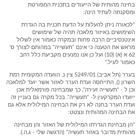
בחינה מהותית של הייעודים בתכנית המפורטת
ומסקנתה לעתיד הינה:
"לכאורה ניתן להעלות על הדעת תכנית בה הגדרת
השימושים באיזור מלאכה תהיה של שימושים
אינטנסיביים הרבה פחות ובמקרה כאמור אין לשלול
מראש את הטענה כי אינם "תעשייה" במהותם לצורך ס'
62 א (א) (10) ועל כן אנו נמנעים מקביעת כלל רחב
כאמור לעיל."
בערר (תל אביב) 5249/01 צין נ. הוועדה המקומית רמת
השרון (), התייחסה ועדת הערר לאזור אשר יועד למלאכה
וכן ל - "תעשייה זעירה", כך שמבחינה פורמאלית אכן
ייועדו המקרקעין ל- "תעשייה". בכל מקרה גם בעניין זה
ועדת הערר בחנה לא רק את הבחינה המילולית אלא גם
את הבחינה המהותית ונצטט:
"הן מבחינת הגדרתו המילולית של האזור והן מבחינה
מהותית מדובר באזור תעשיה" (הדגשה שלי - ג.ה.).