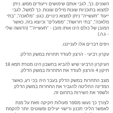
השונים. כך, לגבי אותם שימושים וייעודים ממש, ניתן
למצוא בתוכניות שונות מילים שונות. כך למשל, לגבי
ייעוד "תעשייה" ניתן למצוא כינויים, כגון: "מלאכה", "בתי
מלאכה", "בתי חרושת", "מפעלים" וכיוצא בזה, כאשר
המובן של כולם הינו אותו מובן - "תעשייה"." (הדגשה שלי
- ג.ה.)
ויפים דברים אלו לענייננו.
עקרון רביעי - הרצון לעודד תחרות במשק הדלק:
העיקרון הרביעי שיש להביא בחשבון הינו מטרת תמא 18
תיקון 4 והרצון לעודד את התחרות במשק הדלק.
מצב התחרות במשק הדלק בעבר היה בכי רע, כאשר
המדינה החליטה להגביר את התחרות במשק הדלק
ולשפר את השירות בתחום זה.
לצורך כך נעשו מספר פעולות חקיקה וזאת על מנת
לאפשר הליכי תכנון ורישוי יעילים ופשוטים יותר להקמת