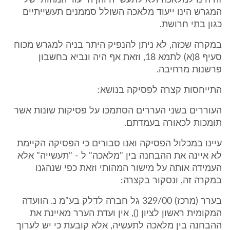
זה הינו למלאכה ולא לתעשייה והן הייעוד המהותי של
המגרש הינו ייעוד מלאכה השולל סממנים תעשייתיים
כגון בתי חרושת.
במקרה שכזה, לא ניתן להנפיק היתר בניה למגרש מכוח
סעיף 8(א) לתמא 18, וזאת אף היה ונביא בחשבון
פרשנות מרחיבה.
התייחסות קצרה לפסיקה בנושא:
העוררים בשני העררים הסתמכו על פסיקות שונות אשר
תומכות לכאורה בעמדתם.
עיינו במכלול הפסיקה ואנו סבורים כי הפסיקה הקיימת
לא איינה את ההבחנה בין "מלאכה" ל - "תעשייה" אלא
העמידה אותה על מישור המהותי וזאת כפי שנהגנו
במקרה זה, ונסקור בקצרה:
בערר (מרכז) 329/00 גל חברה לדלק בע"מ נ. הוועדה
המקומית ראשון לציון (), אין ועדת הערר מאיינת את
ההבחנה בין מלאכה לתעשיה, אלא קובעת כי יש לערוך