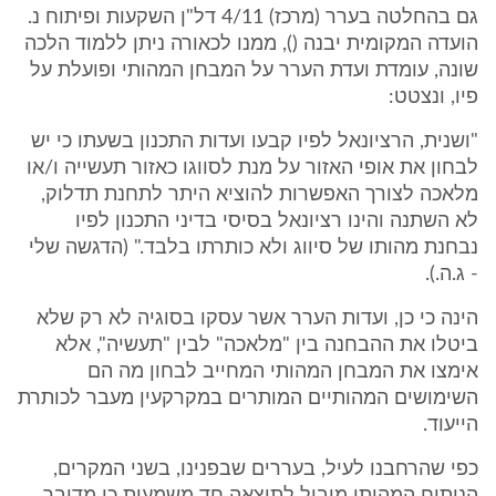
גם בהחלטה בערר (מרכז) 4/11 דל"ן השקעות ופיתוח נ.
הועדה המקומית יבנה (), ממנו לכאורה ניתן ללמוד הלכה
שונה, עומדת ועדת הערר על המבחן המהותי ופועלת על
פיו, ונצטט:
"ושנית, הרציונאל לפיו קבעו ועדות התכנון בשעתו כי יש
לבחון את אופי האזור על מנת לסווגו כאזור תעשייה ו/או
מלאכה לצורך האפשרות להוציא היתר לתחנת תדלוק,
לא השתנה והינו רציונאל בסיסי בדיני התכנון לפיו
נבחנת מהותו של סיווג ולא כותרתו בלבד." (הדגשה שלי
- ג.ה.).
הינה כי כן, ועדות הערר אשר עסקו בסוגיה לא רק שלא
ביטלו את ההבחנה בין "מלאכה" לבין "תעשיה", אלא
אימצו את המבחן המהותי המחייב לבחון מה הם
השימושים המהותיים המותרים במקרקעין מעבר לכותרת
הייעוד.
כפי שהרחבנו לעיל, בעררים שבפנינו, בשני המקרים,