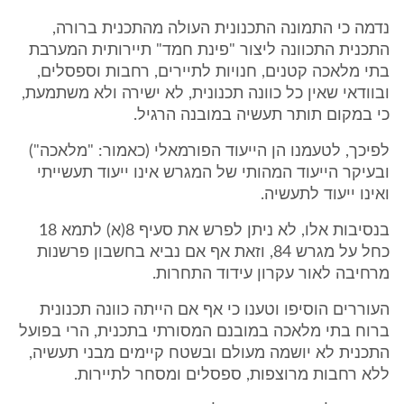
נדמה כי התמונה התכנונית העולה מהתכנית ברורה,
התכנית התכוונה ליצור "פינת חמד" תיירותית המערבת
בתי מלאכה קטנים, חנויות לתיירים, רחבות וספסלים,
ובוודאי שאין כל כוונה תכנונית, לא ישירה ולא משתמעת,
כי במקום תותר תעשיה במובנה הרגיל.
לפיכך, לטעמנו הן הייעוד הפורמאלי (כאמור: "מלאכה")
ובעיקר הייעוד המהותי של המגרש אינו ייעוד תעשייתי
ואינו ייעוד לתעשיה.
בנסיבות אלו, לא ניתן לפרש את סעיף 8(א) לתמא 18
כחל על מגרש 84, וזאת אף אם נביא בחשבון פרשנות
מרחיבה לאור עקרון עידוד התחרות.
העוררים הוסיפו וטענו כי אף אם הייתה כוונה תכנונית
ברוח בתי מלאכה במובנם המסורתי בתכנית, הרי בפועל
התכנית לא יושמה מעולם ובשטח קיימים מבני תעשיה,
ללא רחבות מרוצפות, ספסלים ומסחר לתיירות.