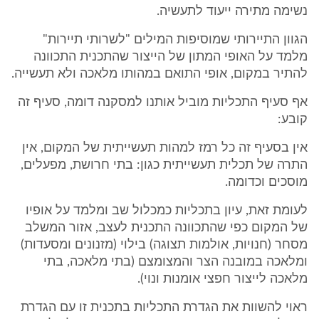
נשימה מתירה ייעוד לתעשיה.
הגוון התיירותי שמוסיפות המילים "לשרותי תיירות"
מלמד על האופי המתון של הייצור שהתכנית התכוונה
להתיר במקום, אופי התואם במהותו מלאכה ולא תעשייה.
אף סעיף התכליות מוביל אותנו למסקנה דומה, סעיף זה
קובע:
אין בסעיף זה כל רמז למהות תעשייתית של המקום, אין
התרה של תכלית תעשייתית כגון: בתי חרושת, מפעלים,
מוסכים וכדומה.
לעומת זאת, עיון בתכליות כמכלול שב ומלמד על אופיו
של המקום כפי שהתכוונה התכנית לעצב, אזור המשלב
מסחר (חנויות, אולמות תצוגה) בילוי (מזנונים ומסעדות)
ומלאכה במובנה הצר והמצומצם (בתי מלאכה, בתי
מלאכה לייצור חפצי אומנות ונוי).
ראוי להשוות את הגדרת התכליות בתכנית זו עם הגדרת