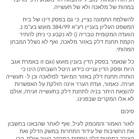
הניתוח המהותי מוביל לתוצאה חד משמעית כי מדובר
במהות של מלאכה ולא של תעשייה.
להשלמת התמונה נציין, כי גם בפסק דינו של בית
המשפט העליון בעניין רע"א 384/99 מועש בע"מ נ.
הוועדה המקומית טבריה () לא נקבע כי ניתן להתיר
הקמת תחנת דלק באזור מלאכה, ואף לא נשלל המבחן
המהותי.
כל שנאמר בפסק הדין בענין מועש (וגם זו באמרת אגב
היות ופסק הדין עניינו כידוע היטל השבחה) הינו כי
הותרה תחנת דלק באזור המיועד למלאכה וכן ל- תעשייה
זעירה. כאמור, ועדת הערר אינה חולקת על האפשרות
להוצאת היתר בניה לתחנת דלק בתעשייה זעירה, אולם
לא אלו המקרים שבפנינו.
סיכום
לאור האמור והמנומק לעיל, ואף לאחר שהבאנו בחשבון
את החשיבות של עידוד התחרות במשק הדלק ואת