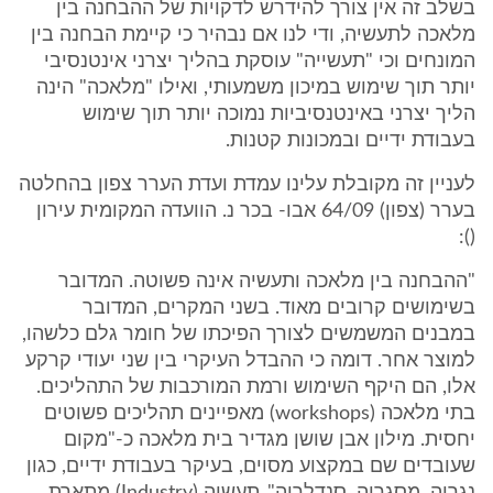
בשלב זה אין צורך להידרש לדקויות של ההבחנה בין
מלאכה לתעשיה, ודי לנו אם נבהיר כי קיימת הבחנה בין
המונחים וכי "תעשייה" עוסקת בהליך יצרני אינטנסיבי
יותר תוך שימוש במיכון משמעותי, ואילו "מלאכה" הינה
הליך יצרני באינטנסיביות נמוכה יותר תוך שימוש
בעבודת ידיים ובמכונות קטנות.
לעניין זה מקובלת עלינו עמדת ועדת הערר צפון בהחלטה
בערר (צפון) 64/09 אבו- בכר נ. הוועדה המקומית עירון
():
"ההבחנה בין מלאכה ותעשיה אינה פשוטה. המדובר
בשימושים קרובים מאוד. בשני המקרים, המדובר
במבנים המשמשים לצורך הפיכתו של חומר גלם כלשהו,
למוצר אחר. דומה כי ההבדל העיקרי בין שני יעודי קרקע
אלו, הם היקף השימוש ורמת המורכבות של התהליכים.
בתי מלאכה (workshops) מאפיינים תהליכים פשוטים
יחסית. מילון אבן שושן מגדיר בית מלאכה כ-"מקום
שעובדים שם במקצוע מסוים, בעיקר בעבודת ידיים, כגון