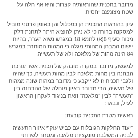
מדובר בתכנית שהוראותיה קצרות והיא אף חלה על
שטח מצומצם יחסית.
עיון בהוראות התכנית הן כמכלול והן באופן פרטני מוביל
למסקנה ברורה כי לא ניתן להוציא היתר לתחנת דלק
מכוח סעיף 8(א) לתמא 18 במגרש נשוא הערר, בהיות
יישום המבחן המהותי מגלה כי המהות המותרת במגרש
84 הינה מהות של מלאכה ולא של תעשייה.
למעשה, מדובר במקרה מובהק של תכנית אשר עורכת
הבחנה בין מהות מלאכה לבין מהות תעשיה, כך שהיה
ולגבי תכנית זו לא ייקבע כי מדובר במהות שונה ממהות
של תעשיה, הרי מדובר באיון מוחלט של ההבחנה בין
"תעשיה" לבין "מלאכה" וזאת בניגוד לעקרון הראשון
לעיל, ונבאר:
ראשית מטרת התכנית קובעת:
"יעוד החלקות הגובלות עם כביש עוקף איזור התעשיה
לבניה המשלבת פונקציות מלאכה ומסחר לשרותי