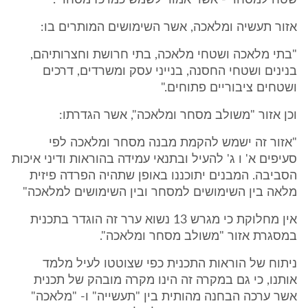
שטח למסחר - אשר אמור לשמש כמרכז מסחרי.
אזור תעשיה ומלאכה, אשר השימושים המותרים בו:
"בתי מלאכה ושטחי מלאכה, בתי חרושת וחצרותיהם,
בנינים ושטחי החסנה, בנייני עסק ומשרדים, דרכים
ושטחים ציבוריים פתוחים."
וכן אזור "משולב מסחר ומלאכה", אשר הגדרתו:
"אזור זה ישמש להקמת מבנה מסחר ומלאכה לפי
סעיפים א' ו ג' להעיל ובתנאי עמידה בהוראות ודיני איכות
הסביבה. המבנים יתוכננו באופן שתהיה הפרדה פיזית
מלאה בין השימושים למסחר ובין השימושים למלאכה"
אין מחלוקת כי מגרש 13 נשוא ערר זה הוגדר בתכנית
במסגרת אזור "משולב מסחר ומלאכה".
ניתוח של הוראות התכנית כפי שצוטטו לעיל מלמד
אותנו, כי גם במקרה זה הינו מקרה מובהק של תכנית
אשר ערכה הבחנה מהותית בין "תעשייה" ו- "מלאכה"