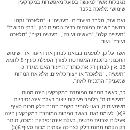
מגבלות אשר למעשה בפועל מאפשרות במקרקעין
שימושי מלאכה בלבד.
זאת ועוד, מלבד הייעודים "תעשיה" ו- "מלאכה" נקטו
במשך השנים במונחים רבים נוספים כגון: "בתי חרושת",
"תעשיה קלה", "תעשיה זעירה", "תעשיה נקיה", "מלאכה
זעירה" ועוד.
אשר על כן, לטעמנו בבואנו לבחון את הייעוד או השימוש
התכנוני בתכנית המפורטת לצורך הפעלת סעיף 8 לתמא
18, אין לבחון רק את כותרת הייעוד האם מוגדר כ-
"תעשיה", "מלאכה" או ייצור כלאיים, אלא את המהות
שמעניקה התכנית לאזור.
כך, כאשר המהות המותרת במקרקעין הינה מהות
"תעשייתית", כלומר פעילות ייצור בעלת אינטנסיביות
משמעותית, ראוי להתיר הקמת תחנת דלק מכוח סעיף
8(א). לעומת זאת, כאשר המהות המותרת במקרקעין הינה
פעילות יצרנית פרטית, בעלת אינטנסיביות נמוכה, תותר
רק הקמת תחנת דלק לצריכה עצמית מכוח סעיף 8(ב)