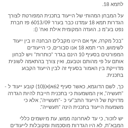
לתמא 18.
על המבחן המהותי של הייעוד בתכנית המפורטת לצורך
הגדרות תמא 18 עמדנו כבר בערר 6013/09 פז חברת
נפט בע"מ נ. הועדה המקומית אילת ואח' ():
"בכל מקרה, אף אם היינו מקבלים הבחנה זו בין ייעוד
לשימוש, הרי תמא 18 אנו סבורים, כי הייעודים
המפורטים בסעיף 10 הינם בגדר "כותרות" ויש לבחון
אותם על פי מהותם וטבעם, ואין צורך בהתאמה לשונית
מדוייקת בין האמור בסעיף זה לבין הייעוד הקבוע
בתכנית.
כך, לשם הדוגמא, כאשר סעיף 62א(א)(10) קובע ייעוד ל -
"תעשיה", אין המשמעות כי בתכנית חייבת להיות הגדרה
מדויקת של הייעוד התב"עי כ -"תעשייה", אלא כי
משמעות הייעוד בתכנית הינה "תעשייה".
יש לזכור, כי עד לאחרונה ממש, עת מיושמים כללי
המבא"ת, לא היו הגדרות מוסכמות ומקובלות לייעודים