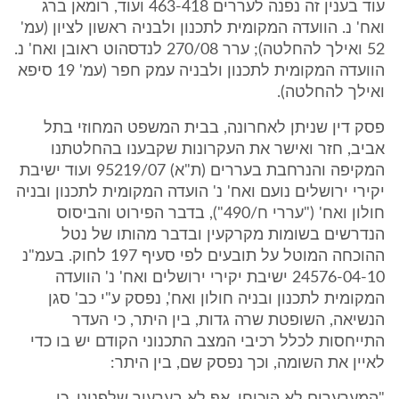
עוד בענין זה נפנה לעררים 463-418 ועוד, רומאן ברג
ואח' נ. הוועדה המקומית לתכנון ולבניה ראשון לציון (עמ'
52 ואילך להחלטה); ערר 270/08 לנדסהוט ראובן ואח' נ.
הוועדה המקומית לתכנון ולבניה עמק חפר (עמ' 19 סיפא
ואילך להחלטה).
פסק דין שניתן לאחרונה, בבית המשפט המחוזי בתל
אביב, חזר ואישר את העקרונות שקבענו בהחלטתנו
המקיפה והנרחבת בעררים (ת"א) 95219/07 ועוד ישיבת
יקירי ירושלים נועם ואח' נ' הועדה המקומית לתכנון ובניה
חולון ואח' ("עררי ח/490"), בדבר הפירוט והביסוס
הנדרשים בשומות מקרקעין ובדבר מהותו של נטל
ההוכחה המוטל על תובעים לפי סעיף 197 לחוק. בעמ"נ
24576-04-10 ישיבת יקירי ירושלים ואח' נ' הוועדה
המקומית לתכנון ובניה חולון ואח', נפסק ע"י כב' סגן
הנשיאה, השופטת שרה גדות, בין היתר, כי העדר
התייחסות לכלל רכיבי המצב התכנוני הקודם יש בו כדי
לאיין את השומה, וכך נפסק שם, בין היתר: