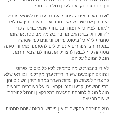
ועדת הערר היא "צינור" להעברת עררים לשמאי מכריע,
וכך גם חזרנו וקבענו לענין נטל ההוכחה:
"ועדת הערר איננה צינור להעברת עררים לשמאי מכריע.
זאת, בין אם יושב שמאי כחבר ועדת הערר ובין אם לאו.
למותר לציין כי אין צורך בנוכחות שמאי בוועדה כדי
להיווכח ולקבוע האם מדובר בשומה מבוססת או שומה
סתמית ללא כל ביסוס, פירוט ונתונים כפי שנעשה
במקרה זה. העוררים אינם יכולים להסתתר מאחורי טענה
מסוג זה כדי לבוא ולהצדיק את מחדלם שבאי הרמת
הנטל המוטל עליהם.
לא די בהבאת שומה סתמית ללא כל ביסוס, פירוט
ונתונים הקובעים שיעור ירידת ערך מקרקעין ובוודאי שלא
כך צריך לעשות. הן ועדות הערר במחוזותיהן השונים והן
בתי המשפט, קבעו וחזרו וקבעו, כי על העוררים-תובעים
מוטל הנטל להוכחת הפגיעה במקרקעין והנטל להוכחת
שיעור הפגיעה.
נטל ההוכחה בהקשר זה אין פירושו הבאת שומה סתמית