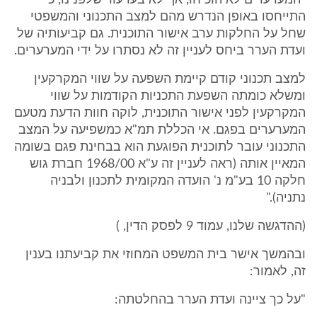
"המערערים לא הוכיחו, אף לא בערעור שלפנינו, כי
התייחסו באופן הנדרש מהם למצב התכנוני והמשפטי
שחל על החלקות ערב אישור התוכנית. גם קביעותיה של
ועדת הערר ביחס לעניין זה לא נסתרו על ידי המערערים.
למצב תכנוני קודם קיימת השפעה על שווי המקרקעין
ומשלא כומתה השפעת התכניות הקודמות על שווי
המקרקעין לפני אישור התוכנית, לוקה חוות הדעת מטעם
המערערים בפגם. אי הכללת תמ"א כמשפיעה על המצב
התכנוני עובר לתוכנית הפוגעת הוא בבחינת פגם בשומה
המאיין אותה (ראה לעניין זה ע"א 1968/00 חברת גוש
חלקה 10 בע"מ נ' הועדה המקומית לתכנון ולבניה
נתניה)."
(ההדגשה שלנו, עמוד 9 לפסק הדין, )
ובהמשך אישר בית המשפט המחוזי את קביעתנו בענין
זה, לאמור:
"על כך ציינה ועדת הערר בהחלטתה: