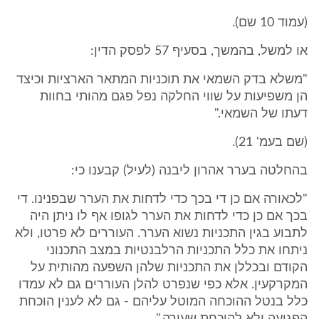
(עמוד 10 שם).
או למשל, בהמשך, בסעיף 57 לפסק הדין:
"משלא בדק השמאי את תוכניות המתאר הארציות וכיצד
הן משפיעות על שווי החלקה נפל פגם מהותי בחוות
דעתו של השמאי."
(שם בעמ' 21).
בהחלטה בערר אהרון ליבנה (לעיל) קבענו כי:
"לכאורה אם כן די בכך כדי לדחות את הערר שבפנינו. די
בכך אם כן כדי לדחות את הערר לגופו אף לו ניתן היה
לתבוע בגין התכניות נשוא הערר. העוררים לא פרטו, ולא
ניתחו את כלל התכניות הרלבנטיות במצב התכנוני
הקודם ובכללן את התכניות שלהן השפעה מהותית על
המקרקעין. אלא כפי שנפרט להלן העוררים גם לא עמדו
כלל בנטל ההוכחה המוטל עליהם - גם לא לענין הוכחת