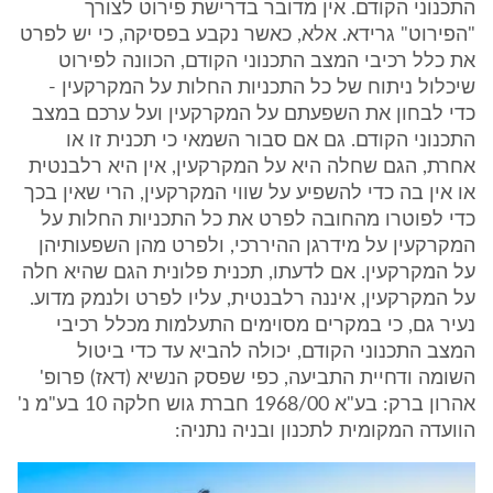
התכנוני הקודם. אין מדובר בדרישת פירוט לצורך
"הפירוט" גרידא. אלא, כאשר נקבע בפסיקה, כי יש לפרט
את כלל רכיבי המצב התכנוני הקודם, הכוונה לפירוט
שיכלול ניתוח של כל התכניות החלות על המקרקעין -
כדי לבחון את השפעתם על המקרקעין ועל ערכם במצב
התכנוני הקודם. גם אם סבור השמאי כי תכנית זו או
אחרת, הגם שחלה היא על המקרקעין, אין היא רלבנטית
או אין בה כדי להשפיע על שווי המקרקעין, הרי שאין בכך
כדי לפוטרו מהחובה לפרט את כל התכניות החלות על
המקרקעין על מידרגן ההיררכי, ולפרט מהן השפעותיהן
על המקרקעין. אם לדעתו, תכנית פלונית הגם שהיא חלה
על המקרקעין, איננה רלבנטית, עליו לפרט ולנמק מדוע.
נעיר גם, כי במקרים מסוימים התעלמות מכלל רכיבי
המצב התכנוני הקודם, יכולה להביא עד כדי ביטול
השומה ודחיית התביעה, כפי שפסק הנשיא (דאז) פרופ'
אהרון ברק: בע"א 1968/00 חברת גוש חלקה 10 בע"מ נ'
הוועדה המקומית לתכנון ובניה נתניה: