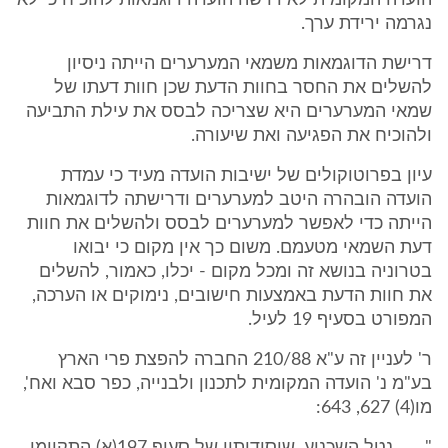
הועדה המקומית לא דרשה הועדה דוגמאות להוכיח כי לא
נגרמה ירידת ערך.
דרישת הדוגמאות משמאי המערערים הייתה ניסיון
להשלים את החסר בחוות הדעת שכן חוות דעתו של
שמאי המערערים היא שצריכה לבסס את עילת התביעה
ולהוכיח את הפגיעה ואת שיעורה.
עיון בפרוטוקולים של ישיבות הועדה מעיד כי עמדת
הועדה הובהרה היטב למערערים ודרישתה לדוגמאות
הייתה כדי לאפשר למערערים לבסס ולהשלים את חוות
דעת השמאי מטעמם. משום כך אין מקום כי יבואו
בטרוניה בנושא זה ומכל מקום - יכלו, כאמור, להשלים
את חוות הדעת באמצעות חישובים, נימוקים או הערכה,
המפורט בסעיף 19 לעיל.
ר' לעניין זה ע"א 210/88 החברה להפצת פרי הארץ
בע"מ נ' הועדה המקומית לתכנון ולבנייה, כפר סבא ואח',
מו(4) 627, 643: