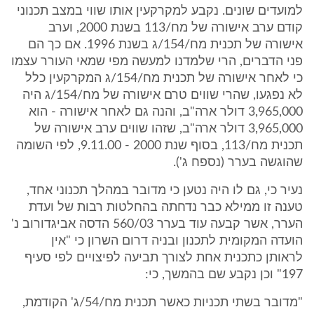
למועדים שונים. נקבע למקרקעין אותו שווי במצב תכנוני
קודם ערב אישורה של מח/113 בשנת 2000, וערב
אישורה של תכנית מח/154/ג בשנת 1996. אם כך הם
פני הדברים, הרי שלמדנו למעשה מפי שמאי העורר עצמו
כי לאחר אישורה של תכנית מח/154/ג המקרקעין כלל
לא נפגעו, שהרי שווים טרם אישורה של מח/154/ג היה
3,965,000 דולר ארה"ב, והנה גם לאחר אישורה - הוא
3,965,000 דולר ארה"ב, שזהו שווים ערב אישורה של
תכנית מח/113, בסוף שנת 2000 - 9.11.00, לפי השומה
שהוגשה בערר (נספח ג').
נעיר כי, גם לו היה נטען כי מדובר במהלך תכנוני אחד,
טענה זו ממילא כבר נדחתה בהחלטות רבות של ועדת
הערר, אשר קבעה עוד בערר 560/03 הדסה אביגדורוב נ'
הועדה המקומית לתכנון ובניה דרום השרון כי "אין
לראותן כתכנית אחת לצורך תביעה לפיצויים לפי סעיף
197" וכן נקבע שם בהמשך, כי:
"מדובר בשתי תכניות כאשר תכנית מח/54/ג' הקודמת,