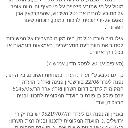
" . . . נטל השכנוע, שיסודותיו של סעיף 197(א) התקיימו,
מוטל על מי שתובע פיצויים על פי סעיף זה. הווה אומר,
על התובע להרים את נטל השכנוע, שהמקרקעין אכן
נפגעו על-ידי תכנית, לרבות, כמובן, הוכחת שעור
הפגיעה".
אילו היה מורם נטל זה, היה מקום להעבירו אל המשיבות
לסתור את חוות דעת המערערים, באמצעות דוגמאות או
בכל דרך אחרת."
(סעיפים 20-19 לפסק הדין, עמ' 7-6).
כך גם נקבע ע"י ועדות הערר במחוזות השונים. בין היתר,
נפנה לערר 22/06 בורשטיין פנינה ואח' נ' הועדה
המקומית לתו"ב דרום השרון ואח'; ערר הר/5145/05
יורם פולק בן פורת נ' הועדה המקומית לתכנון ובניה
הרצליה, ועוד.
בעניין זה נפנה גם לערר רה/95219/07 ישיבת יקירי
ירושלים .נ. הוועדה המקומית לתכנון ובניה רמת-השרון;