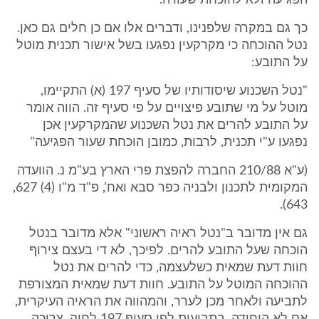
הפגיעה ולא להוכחת שעורה."
כך גם במקרה שלפנינו, ודברים אלו אם כן חלים גם כאן.
נטל ההוכחה כי מקרקעין נפגעו בשל אישור תכנית מוטל
על התובע:
"נטל השכנוע שיסודותיו של סעיף 197 (א) התקיימו,
מוטל על מי שתובע פיצויים על פי סעיף זה. הווה אומר
על התובע להרים את נטל השכנוע שהמקרקעין אכן
נפגעו ע"י תכנית, לרבות, כמובן הוכחת שעור הפגיעה"
(ע"א 210/88 החברה להפצת פרי הארץ בע"מ נ. הוועדה
המקומית לתכנון ולבניה כפר סבא ואח', פ"ד מ"ו (4) 627,
643).
גם אין מדובר ב"נטל ראיה ראשוני" אלא מדובר בנטל
הוכחה שעל התובע להרים. לפיכך, לא די בעצם צירוף
חוות דעת שמאית כשלעצמה, כדי להרים את נטל
ההוכחה המוטל על התובע. חוות דעת שמאית המצורפת
לתביעה ולאחר מכן לערר, והמהווה את הראיה העיקרית,