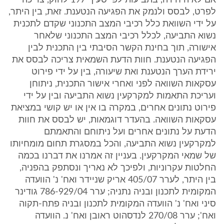
אם לא היחידה, בתביעות לפי סעיף 197 לחוק, צריכה
לפרט, לבסס ולנמק את הפגיעה הנטענת. זאת, בין היתר,
על ידי השוואת כלל רכיבי המצב התכנוני שקדם לתכנית
נשוא התביעה, לכלל רכיבי המצב התכנוני שלאחר
אישורה, תוך בחינת הקשר הסיבתי בין התכנית לבין
הפגיעה הנטענת. חוות הדעת השמאית צריכה לבסס את
ירידת הערך הנטענת ואת שיעורה, בין על ידי פירוט
עסקאות השוואה לפני ואחרי אישור התכנית, ניתוחן
ועריכת התאמות למקרקעין נשוא התביעה ובין על ידי
פירוט נתונים אחרים, במקרה בו אין או יש קושי במציאת
עסקאות השוואה. בהעדר דוגמאות, יש לבסס את חוות
הדעת על נתונים אחרים ועל ניתוחם והתאמתם
למקרקעין נשוא התביעה, והכל במסגרת תחום מומחיותו
של שמאי המקרקעין. בעניין זה אמרנו את דברנו בכמה
החלטות עקרוניות, ולפיכך לא נאריך ונסתפק בהפניה,
בין היתר, לערר 405/07 אריק שניידר ואח' נ' הוועדה
המקומית לתכנון ובניה נתניה; ערר 786-929/04 גודינר
סיני ואח' נ' הוועדה המקומית לתכנון ובניה פתח-תקוה
ואח'; ערר 270/08 לנדסהוט ראובן ואח' נ. הוועדה