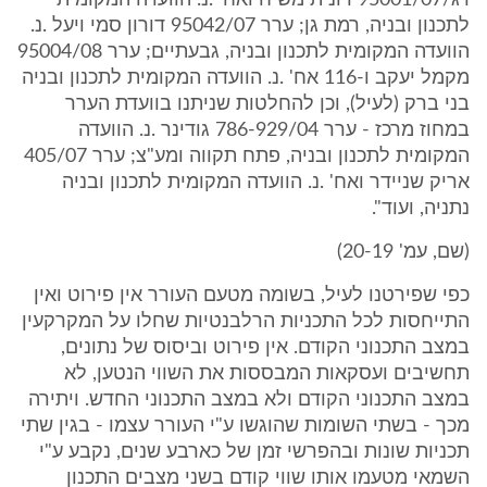
רג/95001/07 רונית משיח ואח' .נ. הוועדה המקומית
לתכנון ובניה, רמת גן; ערר 95042/07 דורון סמי ויעל .נ.
הוועדה המקומית לתכנון ובניה, גבעתיים; ערר 95004/08
מקמל יעקב ו-116 אח' .נ. הוועדה המקומית לתכנון ובניה
בני ברק (לעיל), וכן להחלטות שניתנו בוועדת הערר
במחוז מרכז - ערר 786-929/04 גודינר .נ. הוועדה
המקומית לתכנון ובניה, פתח תקווה ומע"צ; ערר 405/07
אריק שניידר ואח' .נ. הוועדה המקומית לתכנון ובניה
נתניה, ועוד".
(שם, עמ' 20-19)
כפי שפירטנו לעיל, בשומה מטעם העורר אין פירוט ואין
התייחסות לכל התכניות הרלבנטיות שחלו על המקרקעין
במצב התכנוני הקודם. אין פירוט וביסוס של נתונים,
תחשיבים ועסקאות המבססות את השווי הנטען, לא
במצב התכנוני הקודם ולא במצב התכנוני החדש. ויתירה
מכך - בשתי השומות שהוגשו ע"י העורר עצמו - בגין שתי
תכניות שונות ובהפרשי זמן של כארבע שנים, נקבע ע"י
השמאי מטעמו אותו שווי קודם בשני מצבים התכנון