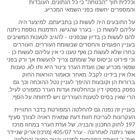
וכללית תוך "הבטחה" כי כל הנתונים, העובדות
והמספרים יחשפו בפני השמאי המכריע.
על התובעים היה לעשות כן בתביעתם. למיצער היה
עליהם לעשות כן - בערר שהגישו. הזדמנות נוספת ניתנה
להם לעשות כן בדיון שבפנינו - להגיב לטענות המשיבים
בעניין הפגמים והחסרים שבשומת העוררים. העוררים
בחרו שלא לעשות כן ואף טענו כי אין עליהם לעשות כן -
וכי פירוט וביסוס של שומתם צריך להעשות אך ורק בפני
שמאי מכריע שכן וועדת הערר צינור היא ותו לא. טענות
אלו אין בידינו לקבל. מאחר וכאמור הוראות החוק
ברורות הן וקובעות ההיפך לעניין נטל ההוכחה וכך גם
נפסק בפסקי דין ובהחלטות ועדות הערר כמפורט לעיל,
הרי שאין בסיס לטענת העוררים ויש לדחותה על הסף.
בעניין זה נפנה גם להחלטה המפורטת בדבר התוויית
העקרונות לעריכת חוות דעת שמאית ראויה לצורך סעיף
197 לחוק התכנון והבניה, של ועדת הערר במחוז מרכז
אשר ניתנה לאחרונה - ערר 405/07 (מרכז) אריק שניידר