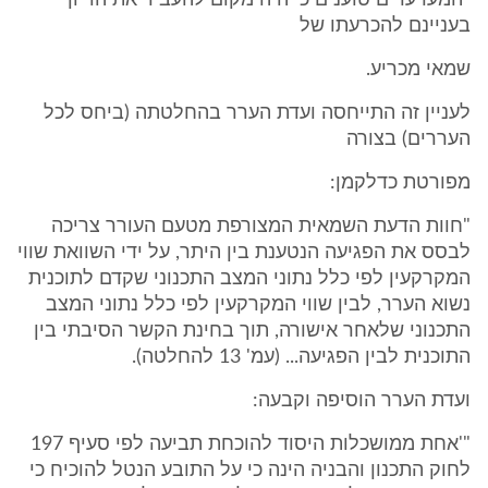
"המערערים טוענים כי היה מקום להעביר את הדיון
בעניינם להכרעתו של
שמאי מכריע.
לעניין זה התייחסה ועדת הערר בהחלטתה (ביחס לכל
העררים) בצורה
מפורטת כדלקמן:
"חוות הדעת השמאית המצורפת מטעם העורר צריכה
לבסס את הפגיעה הנטענת בין היתר, על ידי השוואת שווי
המקרקעין לפי כלל נתוני המצב התכנוני שקדם לתוכנית
נשוא הערר, לבין שווי המקרקעין לפי כלל נתוני המצב
התכנוני שלאחר אישורה, תוך בחינת הקשר הסיבתי בין
התוכנית לבין הפגיעה... (עמ' 13 להחלטה).
ועדת הערר הוסיפה וקבעה:
"'אחת ממושכלות היסוד להוכחת תביעה לפי סעיף 197
לחוק התכנון והבניה הינה כי על התובע הנטל להוכיח כי