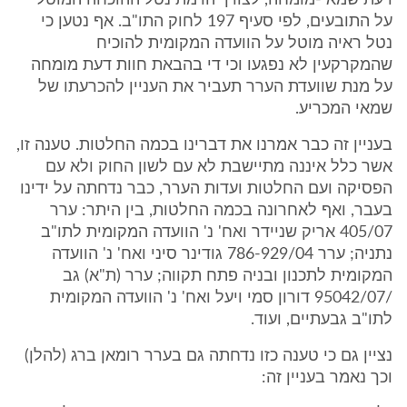
דעת שמאי-מומחה, לצורך הרמת נטל ההוכחה המוטל
על התובעים, לפי סעיף 197 לחוק התו"ב. אף נטען כי
נטל ראיה מוטל על הוועדה המקומית להוכיח
שהמקרקעין לא נפגעו וכי די בהבאת חוות דעת מומחה
על מנת שוועדת הערר תעביר את העניין להכרעתו של
שמאי המכריע.
בעניין זה כבר אמרנו את דברינו בכמה החלטות. טענה זו,
אשר כלל איננה מתיישבת לא עם לשון החוק ולא עם
הפסיקה ועם החלטות ועדות הערר, כבר נדחתה על ידינו
בעבר, ואף לאחרונה בכמה החלטות, בין היתר: ערר
405/07 אריק שניידר ואח' נ' הוועדה המקומית לתו"ב
נתניה; ערר 786-929/04 גודינר סיני ואח' נ' הוועדה
המקומית לתכנון ובניה פתח תקווה; ערר (ת"א) גב
/95042/07 דורון סמי ויעל ואח' נ' הוועדה המקומית
לתו"ב גבעתיים, ועוד.
נציין גם כי טענה כזו נדחתה גם בערר רומאן ברג (להלן)
וכך נאמר בעניין זה: