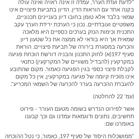
"לדעת ועדת הערר, עמדה זו אינה ראויה ואינה עולה
בקנה אחד עם הוראות הדין. הדיון בתביעת פיצויים אינו
שמאי בלבד אלא טומן בחובו דיון בעניינים תכנוניים,
משפטיים ועובדתיים. נכון כי הערכת ירידת הערך עקב
התכנית וכימות הנזק בערכים כספיים היא מלאכה
שמאית אך היא בודאי לא ממצה את כל שטעון דיון
והכרעה במסגרת בירורה של תביעת פיצויים. הוראת
סעיף 197(א) לחוק התכנון והבניה דורשת הוכחת פגיעה
במקרקעין (להבדיל משוויים של המקרקעין) כתנאי
לקבלת פיצוי כספי בגין הפגיעה כאמור. מקום שהתובע
אינו מוכיח קיומה של פגיעה במקרקעין, אין כל מקום
להעברת ההכרעה בערר להכרעה של השמאי המכריע".
(עמ' 22 להחלטה)
אשר לפירוט הנדרש בשומה מטעם העורר - פירוט
תחשיבים, נתונים ודוגמאות עמדנו גם וכך קבענו
באומרנו שם:
"ממושכלות היסוד של סעיף 197, כאמור, כי נטל ההוכחה