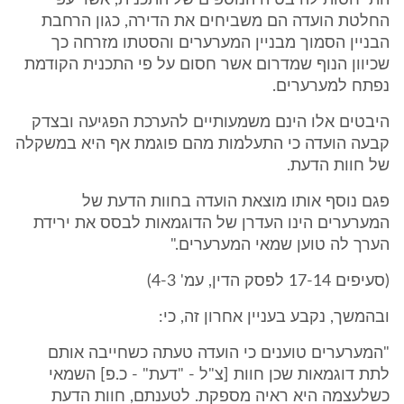
התייחסות להיבטיה הנוספים של התכנית, אשר עפ"י
החלטת הועדה הם משביחים את הדירה, כגון הרחבת
הבניין הסמוך מבניין המערערים והסטתו מזרחה כך
שכיוון הנוף שמדרום אשר חסום על פי התכנית הקודמת
נפתח למערערים.
היבטים אלו הינם משמעותיים להערכת הפגיעה ובצדק
קבעה הועדה כי התעלמות מהם פוגמת אף היא במשקלה
של חוות הדעת.
פגם נוסף אותו מוצאת הועדה בחוות הדעת של
המערערים הינו העדרן של הדוגמאות לבסס את ירידת
הערך לה טוען שמאי המערערים."
(סעיפים 17-14 לפסק הדין, עמ' 4-3)
ובהמשך, נקבע בעניין אחרון זה, כי:
"המערערים טוענים כי הועדה טעתה כשחייבה אותם
לתת דוגמאות שכן חוות [צ"ל - "דעת" - כ.פ] השמאי
כשלעצמה היא ראיה מספקת. לטענתם, חוות הדעת