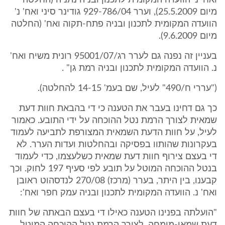
ואח' נ' הוועדה המקומית לתכנון ובניה נתניה (החלטה
מיום 25.5.2009), וערר 929-786/04 גודינר סיני ואח' נ'
הוועדה המקומית לתכנון ובניה פתח-תקוה ואח' (החלטה
מיום 9.6.2009).
בעניין זה נפנה גם לערר רג/95001/07 רונית משיח ואח'
נ. הוועדה המקומית לתכנון ובניה רמת גן" .
("עררי ח/490" לעיל, שם בעמ' 14-15 להחלטה).
כך גם דחינו בעבר את הטענה כי די בהבאת חוות דעת
שמאית לצורך הרמת נטל ההוכחה על ידי התובע. כאמור
לעיל, על חוות הדעת השמאית המצורפת לתביעה לעמוד
בעקרונות שהותוו בפסיקה ובהחלטות ועדות הערר. לא
די בעצם צירוף חוות דעת שמאית כשלעצמו, כדי לעמוד
בנטל ההוכחה המוטל על תובע לפי סעיף 197 לחוק. וכך
קבענו, בין היתר, בערר (מרכז) 270/08 לנדסהוט ראובן
ואח' נ. הוועדה המקומית לתכנון ובניה עמק חפר ואח':
"הועלתה בפנינו הטענה כאילו די בעצם הבאתה של חוות