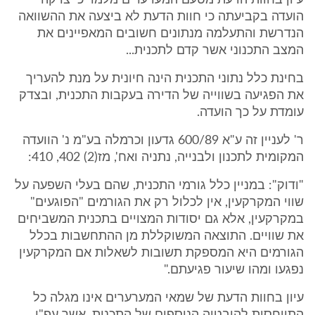
עיון בחוות הדעת מטעם המערערים מלמד כי צדקה
הועדה בקביעתה כי חוות הדעת לא ביצעה את ההשוואה
הנדרשת והתעלמה מנתונים חשובים המאפיינים את
המצב התכנוני אשר קדם לתכנית...
בחינת כלל נתוני התכנית הינה חיונית על מנת להעריך
את הפגיעה בשווייה של הדירה בעקבות התכנית, ובצדק
עומדת על כך הועדה.
ר' לעניין זה ע"א 600/89 גדעון וכרמלה בע"מ נ' הוועדה
המקומית לתכנון ולבנייה, נתניה ואח', מז(2) 402, 410:
"ודוק": במניין כלל גורמי התכנית, שהם בעלי השפעה על
שווי המקרקעין, אין לכלול רק את הגורמים "הפוגעים"
במקרקעין, אלא גם יסודות המצויים בתכנית המשביחים
את שוויים. התוצאה המשוקללת מן ההתחשבות בכלל
הגורמים היא המספקת תשובות לשאלות אם המקרקעין
נפגעו ומהו שיעור פגיעתם."
עיון בחוות הדעת של שמאי המערערים אינו מגלה כל