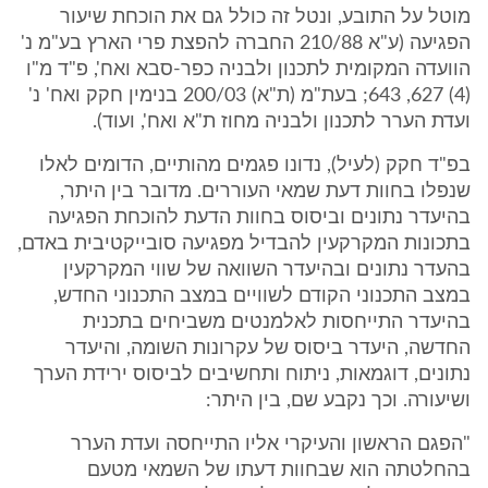
מוטל על התובע, ונטל זה כולל גם את הוכחת שיעור
הפגיעה (ע"א 210/88 החברה להפצת פרי הארץ בע"מ נ'
הוועדה המקומית לתכנון ולבניה כפר-סבא ואח', פ"ד מ"ו
(4) 627, 643; בעת"מ (ת"א) 200/03 בנימין חקק ואח' נ'
ועדת הערר לתכנון ולבניה מחוז ת"א ואח', ועוד).
בפ"ד חקק (לעיל), נדונו פגמים מהותיים, הדומים לאלו
שנפלו בחוות דעת שמאי העוררים. מדובר בין היתר,
בהיעדר נתונים וביסוס בחוות הדעת להוכחת הפגיעה
בתכונות המקרקעין להבדיל מפגיעה סובייקטיבית באדם,
בהעדר נתונים ובהיעדר השוואה של שווי המקרקעין
במצב התכנוני הקודם לשוויים במצב התכנוני החדש,
בהיעדר התייחסות לאלמנטים משביחים בתכנית
החדשה, היעדר ביסוס של עקרונות השומה, והיעדר
נתונים, דוגמאות, ניתוח ותחשיבים לביסוס ירידת הערך
ושיעורה. וכך נקבע שם, בין היתר:
"הפגם הראשון והעיקרי אליו התייחסה ועדת הערר
בהחלטתה הוא שבחוות דעתו של השמאי מטעם