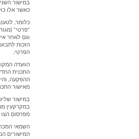
במישור השני 
כאשר אלו כול
כלומר, לטענת
"פרטי" (מגורי
וגם לאחר איש
הזכות לתבוע 
הפרטי.
הוועדה המקומ
התכנית החדשה
ההפקעה, והיו
מאישור התכנית
במישור שלישי
במקרקעין מכו
מפרסום הצו ו
השמאי המכריע
המישורים הנז