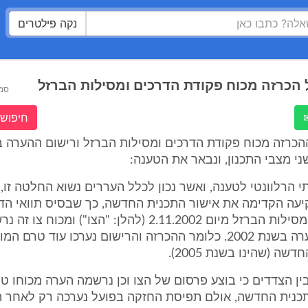
נקה פילטרים
כרזה מכוח פקודת הדרכים ומסילות הברזל
סמ
חיפוש 
רזה מכוח פקודת הדרכים ומסילות הברזל ורישום ההערה בג
י מצבי התכנון, ונבאר את הטענה:
 הרלוונטי לטענה, ואשר נכון לכלל העררים נשוא החלטה זו, ה
עה הקדימה את אישור התכנית החדשה, כך שבסיס תוואי הדר
בצו הדרכים ומסילות הברזל מיום 2.11.2002 (להלן: "הצו") ומכוח
המקרקעין הערה בשנת 2002. כלומר ההכרזה והרישום נערכו עוד טרם
ה (שהינו בשנת 2005).
ין הצדדים כי בוצע פרסום של הצו וכן נרשמה הערה מכוחו ט
כנית החדשה, אולם תפיסת החזקה בפועל נערכה רק לאחר ה