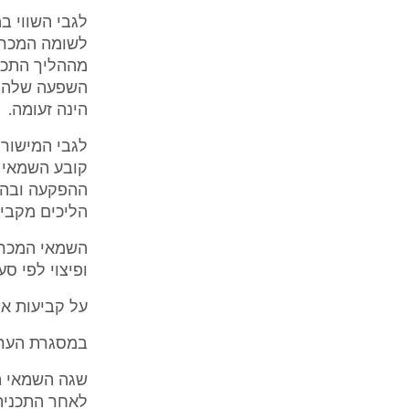
לשומה המכרעת
מההליך התכנו
השפעה שלהם 
הינה זעומה.
לגבי המישורי
קובע השמאי 
ההפקעה ובהלי
הליכים מקבילים ונפרד
השמאי המכריע
ופיצוי לפי סעיף 197, הבדלים אשר אינם מאפשרים לראות ב
על קביעות אל
במסגרת הערר
שגה השמאי המ
לאחר התכנית,