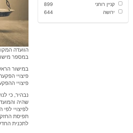
קניין רוחני
899
ירושה
644
הוועדה המקומ
במספר מישור
במישור הראשו
פיצויי הפקע
פיצויי ההפקע
נבהיר, כי לנ
שהיה והמועד 
לפיצויי לפי 
תפיסת החזקה 
לתכנית החדשה,