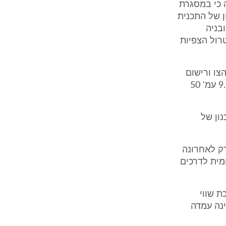
 כי במסגרת
ן של התכנית
נון ובניה
רול הצפיות
ת 1997, כאשר פרסום הצו ורישום
ההערה נעשו כחלק מהליכי התכנון בשנת 2002 (ר' טבלה מדויקת בסעיף 9.6 עמ' 50
ון של
רק לאחרונה
חברה הלאומית לדרכים
ת שווי
נה עמדה