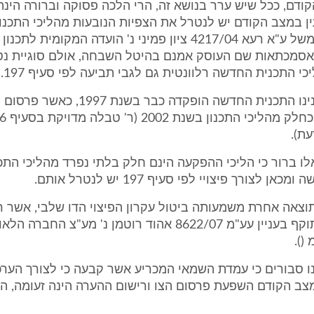
ודם, ככל שיש ערר בנושא זה, הרי הלכה פסוקה וברורה הינה
ן במצב הקודם יש לנטרל את הצפיות הנובעות מהליכי התכנו
החדשה. ר' למשל ע"א רעא 4217/04 ציון פמיני נ' הועדה המקומית לתכ
האסמכתאות שם העוסק אמנם בהיטל השבחה, אולם סוגיית נט
י התכנית החדשה רלוונטית גם לגבי תביעה לפי סעיף 197.
במקרה שבפנינו התכנית החדשה הופקדה כבר בשנ
ת).
ו ברור כי הליכי ההפקעה הינם חלק בלתי נפרד מהליכי התכנ
ן לצורך פיצויי לפי סעיף 197 יש לנטרל אותם.
תוצאה אחרת משמעותה ביטול עקרון הפיצוי הדו שלבי, אשר 
קיבל משנה תוקף בעניין עע"מ 8622/07 אהוד רוטמן נ' מע"צ ה
().
ו סבורים כי עמדת השמאי המכריע אשר קבעה כי לצורך הערכ
צב הקודם השפעת פרסום הצו ורישום ההערה הינה זעומה, הי