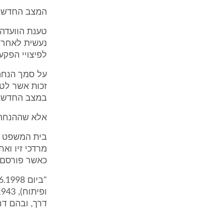
המצב החדש:
טענת הוועדה
נעשית לאחר א
לפיצויי הפקעה
על סמך הנחה 
זכות אשר לטע
במצב החדש.
אלא שההנחה 
מרדכי זיו ואח
כאשר פורסם צ
דרך, ובהם דרך מס' 65 דנן (הכרזה זו על פי הפקודה נ