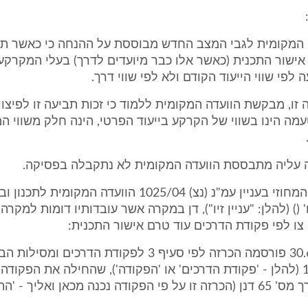
 המקומית לגבי המצב החדש מבוססת על ההנחה כי כאשר ת
ישור התכנית (כאשר אלו כבר מיועדים לדרך) בעלי המקרקעין
 לפי שווי הייעוד הקודם ולא לפי שווי דרך.
זו, מבקשת הוועדה המקומית ללמוד כי זכות תביעה זו לפיצוי
מה הינו בשווי של הקרקע בייעוד הפרטי, הינה חלק משווי ה
עליה מתבססת הוועדה המקומית לא נתקבלה בפסיקה.
בית המשפט המחוזי בעניין עמ"נ (נצ) 1025/04 הוועדה המקומ
' () (להלן: "עניין זיו"), דן במקרה אשר עובדותיו דומות למקרה 
ו לפי פקודת הדרכים עוד טרם אישור התכנית:
"ביום 30.6.1998 פורסמה הכרזה לפי סעיף 3 לפקודת הדרכים ו
ופיתוח), 1943 (להלן - 'פקודת הדרכים' או 'הפקודה'), שהחילה את הפקוד
כנה מכאן ואליך - 'ההכרזה').