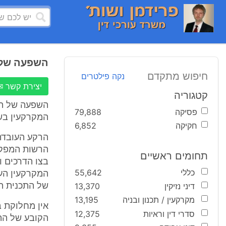
השפעה של ה
חיפוש מתקדם
נקה פילטרים
יצירת קשר ✉
קטגוריה
השפעה של ההכ
פסיקה
79,888
המקרקעין בשנ
חקיקה
6,852
הרקע העובדתי
הרשות המפקי
תחומים ראשיים
כללי
55,642
דיני נזיקין
13,370
של התכנית החדש
מקרקעין / תכנון ובניה
13,195
אין מחלוקת ב
סדרי דין וראיות
12,375
הקובע של הת