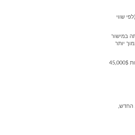
פי שווי
תה במישור
וך יותר
לחלופין טוענת הוועדה המקומית כי שווי המקרקעין במצב החדש אמור להיות 45,000$
 החדש,