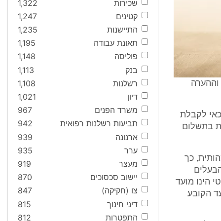
שכירות
1,322
קטינים
1,247
התיישנות
1,235
תאונת עבודה
1,195
פוליסה
1,148
בנק
1,113
רשלנות
1,108
 וההערה
דיון
1,021
משרד הפנים
967
כאי לקבלת
תביעות רשלנות רפואית
942
את בתשלום
ארנונה
939
ערר
935
ותית, כך
מעצר
919
הבעלים
יישוב סכסוכים
870
י הינו מועד
צו (חקיקה)
847
עד הקובע
דיני חינוך
815
התפטרות
812