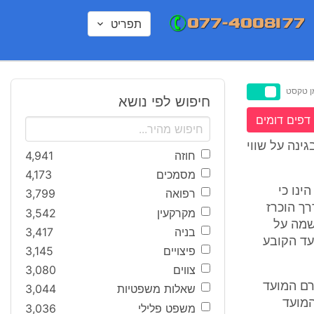
תפריט
ן טקסט
חיפוש לפי נושא
דפים דומים
ינה על שווי
חוזה
4,941
מסמכים
4,173
ינו כי
רפואה
3,799
ך הוכרז
מקרקעין
3,542
 צו זה נרשמה על
בניה
3,417
 המועד הקובע
פיצויים
3,145
צווים
3,080
רם המועד
שאלות משפטיות
3,044
מועד
משפט פלילי
3,036