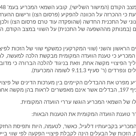
 כי ההכרזה על הכוונה להפקיע (פרסום הצו) ורישום ההערה
ני של התכנית החדשה (שהופקדה עוד טרם פרסום הצו) ולכן 
(במנותק מההשפעה של התכנית) על השווי במצב הקודם, ה
ם הראשון והשני (שווי המקרקעין כמשקף שווי של הזכות לפיצו
המכריע כי טענת הוועדה המקומית מבקשת הלכה למעשה, לר
ך הפיצויי מקשה אחת, וזאת בניגוד להלכה הברורה כי מדוב
ים (ר' סעיף 9.11.3 לשומה המכרעת).
 מפרט את ההבדלים הקיימים בין מערכות הדינים של פיצוי
הן מקשה אחת.
ו של השמאי המכריע הוגשו עררי הוועדה המקומית.
 טוענת הוועדה המקומית את הטענות הבאות:
כריע בקביעותיו דלעיל, כאשר, לטעמה, היות ותפיסת החזק
 הזכות של הבעלים הינה לקבלת פיצויי הפקעה לפי שווי בייע